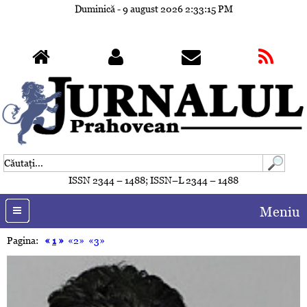
Duminică - 9 august 2026
2:33:18 PM
ISSN 2344 – 1488; ISSN–L 2344 – 1488
Meniu
Pagina:
«
1
»
«2»
«3»