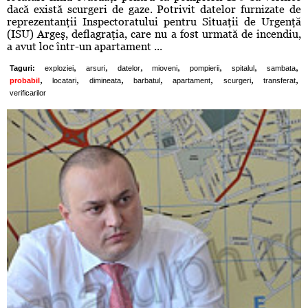
dacă există scurgeri de gaze. Potrivit datelor furnizate de
reprezentanţii Inspectoratului pentru Situaţii de Urgenţă
(ISU) Argeş, deflagraţia, care nu a fost urmată de incendiu,
a avut loc într-un apartament ...
,
,
,
,
,
,
,
Taguri:
exploziei
arsuri
datelor
mioveni
pompierii
spitalul
sambata
,
,
,
,
,
,
,
probabil
locatari
dimineata
barbatul
apartament
scurgeri
transferat
verificarilor