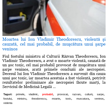
Moartea lui Ion Vladimir Theodorescu, violentă şi
cauzată, cel mai probabil, de muşcătura unui şarpe
veninos
Fiul fostului ministru al Culturii Răzvan Theodorescu, Ion
Vladimir Theodorescu, a avut o moarte violentă, cauzată de
un şoc toxic, cel mai probabil provocat de muşcătura unui
şarpe veninos, arată primele concluzii ale necropsiei.
Decesul lui Ion Vladimir Theodorescu a survenit din cauza
unui şoc toxic, iar moartea acestuia a fost violentă, potrivit
rezultatelor preliminare ale necropsiei făcute marţi, la
Serviciul de Medicină Legală ...
,
,
,
,
,
,
,
Taguri:
primele
vladimir
probabil
provocat
razvan
culturii
sarpe
,
,
,
,
,
,
,
fostului
ministru
theodorescu
moarte
toxic
muscatura
veninos
violenta