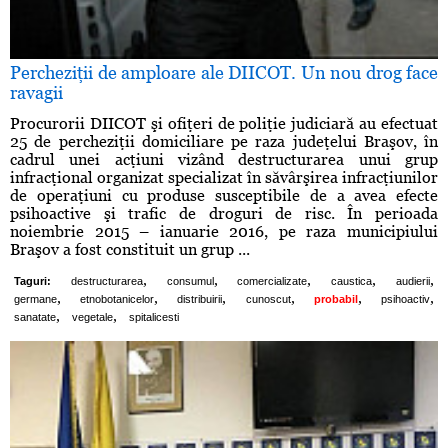
Percheziţii de amploare ale DIICOT. Un nou drog face
ravagii
Procurorii DIICOT şi ofiţeri de poliţie judiciară au efectuat
25 de percheziţii domiciliare pe raza judeţelui Braşov, în
cadrul unei acţiuni vizând destructurarea unui grup
infracţional organizat specializat în săvârşirea infracţiunilor
de operaţiuni cu produse susceptibile de a avea efecte
psihoactive şi trafic de droguri de risc. În perioada
noiembrie 2015 – ianuarie 2016, pe raza municipiului
Braşov a fost constituit un grup ...
,
,
,
,
,
Taguri:
destructurarea
consumul
comercializate
caustica
audierii
,
,
,
,
,
,
germane
etnobotanicelor
distribuirii
cunoscut
probabil
psihoactiv
,
,
sanatate
vegetale
spitalicesti