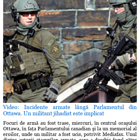
Video: Incidente armate lângă Parlamentul din
Ottawa. Un militant jihadist este implicat
Focuri de armă au fost trase, miercuri, în centrul oraşului
Ottawa, în faţa Parlamentului canadian şi la un memorial al
eroilor, unde un militar a fost ucis, potrivit Mediafax. Unul
dintre autorii atacurilor armate, care a deschis focul către