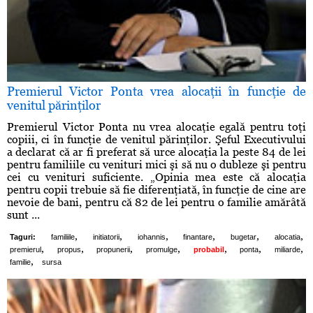
Premierul Victor Ponta vrea alocaţii în funcţie de
venitul părinţilor
Premierul Victor Ponta nu vrea alocaţie egală pentru toţi
copiii, ci în funcţie de venitul părinţilor. Şeful Executivului
a declarat că ar fi preferat să urce alocaţia la peste 84 de lei
pentru familiile cu venituri mici şi să nu o dubleze şi pentru
cei cu venituri suficiente. „Opinia mea este că alocaţia
pentru copii trebuie să fie diferenţiată, în funcţie de cine are
nevoie de bani, pentru că 82 de lei pentru o familie amărâtă
sunt ...
,
,
,
,
,
,
Taguri:
familiile
initiatorii
iohannis
finantare
bugetar
alocatia
,
,
,
,
,
,
,
premierul
propus
propunerii
promulge
probabil
ponta
miliarde
,
familie
sursa