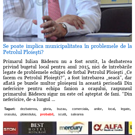
Se poate implica municipalitatea în problemele de la
Petrolul Ploieşti?
Primarul Iulian Bădescu nu a fost scutit, la dezbaterea
privind bugetul local pentru anul 2015, nici de întrebările
legate de problemele echipei de fotbal Petrolul Ploieşti „Ce
facem cu Petrolul Ploieşti?”, a fost întrebarea „seacă”, dar
aflată pe buzele multor ploieşeni în această perioadă Din
nefericire pentru echipa fanion a oraşului, raspunsul
primarului Bădescu sigur nu este cel aşteptat de fani. “Din
nefericire, de-a lungul ...
,
,
,
,
,
,
,
Taguri:
dezbaterea
gloria
buzau
comerciala
anilor
local
legate
,
,
,
,
orasului
ploiestiului
probabil
scutit
salvarea