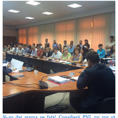
Şi-au dat arama pe faţă! Consilierii PNL nu vor să