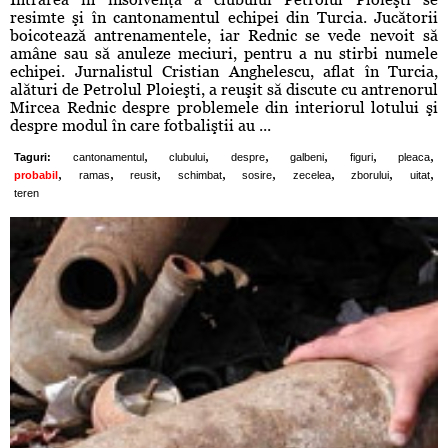
resimte şi în cantonamentul echipei din Turcia. Jucătorii
boicotează antrenamentele, iar Rednic se vede nevoit să
amâne sau să anuleze meciuri, pentru a nu stirbi numele
echipei. Jurnalistul Cristian Anghelescu, aflat în Turcia,
alături de Petrolul Ploieşti, a reuşit să discute cu antrenorul
Mircea Rednic despre problemele din interiorul lotului şi
despre modul în care fotbaliştii au ...
,
,
,
,
,
,
Taguri:
cantonamentul
clubului
despre
galbeni
figuri
pleaca
,
,
,
,
,
,
,
,
probabil
ramas
reusit
schimbat
sosire
zecelea
zborului
uitat
teren