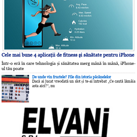
Cele mai bune 4 aplicaţii de fitness şi sănătate pentru iPhone
Într-o eră în care tehnologia și sănătatea merg mână în mână, iPhone-
ul tău poate
De unde vin fructele? File din istoria păcănelelor
Dacă ai jucat vreodată un slot și te-ai întrebat „Ce caută lămâia
asta aici?”, nu