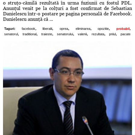
o struţo-cămilă rezultată în urma fuziunii cu fostul PDL.
Anunţul venit pe la colţuri a fost confirmat de Sebastian
Danielescu într-o postare pe pagina personală de Facebook.
Danielescu anunţă că ...
,
,
,
,
,
,
Taguri:
facebook
liberalii
oprea
eliminarea
opozitie
probabil
,
,
,
,
,
,
,
senatorul
traditional
traieste
senatorului
valenii
rezultata
pnlul
pacate