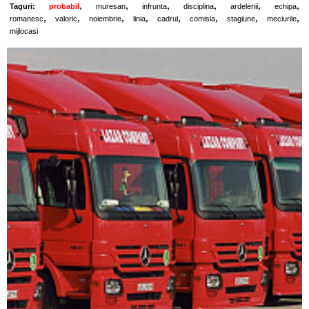
,
,
,
,
,
,
Taguri:
probabil
muresan
infrunta
disciplina
ardelenii
echipa
,
,
,
,
,
,
,
,
romanesc
valoric
noiembrie
linia
cadrul
comisia
stagiune
meciurile
mijlocasi