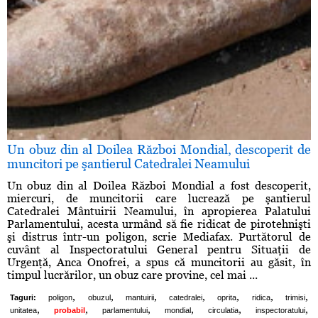
Un obuz din al Doilea Război Mondial, descoperit de
muncitori pe şantierul Catedralei Neamului
Un obuz din al Doilea Război Mondial a fost descoperit,
miercuri, de muncitorii care lucrează pe şantierul
Catedralei Mântuirii Neamului, în apropierea Palatului
Parlamentului, acesta urmând să fie ridicat de pirotehnişti
şi distrus într-un poligon, scrie Mediafax. Purtătorul de
cuvânt al Inspectoratului General pentru Situaţii de
Urgenţă, Anca Onofrei, a spus că muncitorii au găsit, în
timpul lucrărilor, un obuz care provine, cel mai ...
,
,
,
,
,
,
,
Taguri:
poligon
obuzul
mantuirii
catedralei
oprita
ridica
trimisi
,
,
,
,
,
,
unitatea
probabil
parlamentului
mondial
circulatia
inspectoratului