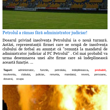
Petrolul a rămas fără administrator judiciar!
Dosarul privind insolvenţa Petrolului ia o nouă turnură.
Astăzi, reprezentanţii firmei care se ocupă de insolvenţa
clubului de fotbal au anunţat că "renunţă la mandatul de
administrator judiciar al FC Petrolul" . Cel mai probabil va
urma desemnarea unei alte firme care să îndeplinească
această funcţie. ...
,
,
,
,
,
Taguri:
administrator
functie
petrolului
indeplineasca
probabil
,
,
,
,
,
,
,
insolventa
clubului
judiciar
renunta
mandatul
reveni
persoane
,
dosarul
ocupa