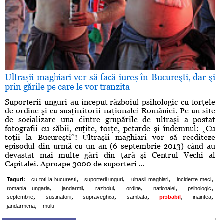
Ultraşii maghiari vor să facă iureş în Bucureşti, dar şi
prin gările pe care le vor tranzita
Suporterii unguri au început războiul psihologic cu forţele
de ordine şi cu susţinătorii naţionalei României. Pe un site
de socializare una dintre grupările de ultraşi a postat
fotografii cu săbii, cuţite, torţe, petarde şi îndemnul: „Cu
toţii la Bucureşti“! Ultraşii maghiari vor să reediteze
episodul din urmă cu un an (6 septembrie 2013) când au
devastat mai multe gări din ţară şi Centrul Vechi al
Capitalei. Aproape 3000 de suporteri ...
,
,
,
,
Taguri:
cu toti la bucuresti
suporterii unguri
ultrasii maghiari
incidente meci
,
,
,
,
,
,
romania ungaria
jandarmii
razboiul
ordine
nationalei
psihologic
,
,
,
,
,
,
septembrie
sustinatorii
supraveghea
sambata
probabil
inaintea
,
jandarmeria
multi