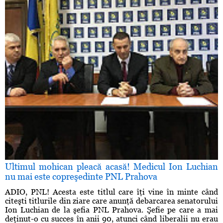
Ultimul mohican pleacă acasă! Medicul Ion Luchian
nu mai este copreşedinte PNL Prahova
ADIO, PNL! Acesta este titlul care îţi vine în minte când
citeşti titlurile din ziare care anunţă debarcarea senatorului
Ion Luchian de la şefia PNL Prahova. Şefie pe care a mai
deţinut-o cu succes în anii 90, atunci când liberalii nu erau