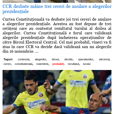
CCR dezbate mâine trei cereri de anulare a alegerilor
prezidenţiale
Curtea Constituţională va dezbate joi trei cereri de anulare
a alegerilor prezidenţiale. Acestea au fost depuse de trei
cetăţeni care au contestat rezultatul turului al doilea al
alegerilor. Curtea Constituţională e forul care validează
alegerile prezidenţiale după încheierea operaţiunilor de
către Biroul Electoral Central. Cel mai probabil, vineri va fi
ziua în care CCR va decide dacă validează sau nu alegerile
din 16 noiembrie. ...
,
,
,
,
,
,
Taguri:
contestat
alegerilor
biroul
decide
operatiunilor
electoral
,
,
,
,
,
cereri
constitutionala
noiembrie
probabil
rezultatul
turului