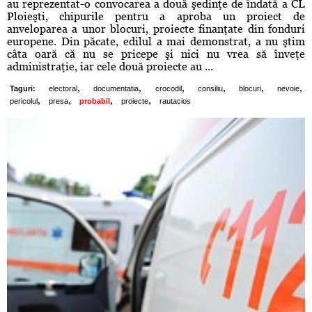
au reprezentat-o convocarea a două şedinţe de îndată a CL
Ploieşti, chipurile pentru a aproba un proiect de
anveloparea a unor blocuri, proiecte finanţate din fonduri
europene. Din păcate, edilul a mai demonstrat, a nu ştim
câta oară că nu se pricepe şi nici nu vrea să înveţe
administraţie, iar cele două proiecte au ...
,
,
,
,
,
,
Taguri:
electoral
documentatia
crocodil
consiliu
blocuri
nevoie
,
,
,
,
pericolul
presa
probabil
proiecte
rautacios