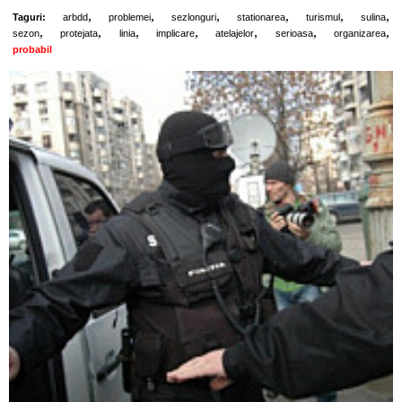
,
,
,
,
,
,
Taguri:
arbdd
problemei
sezlonguri
stationarea
turismul
sulina
,
,
,
,
,
,
,
sezon
protejata
linia
implicare
atelajelor
serioasa
organizarea
probabil