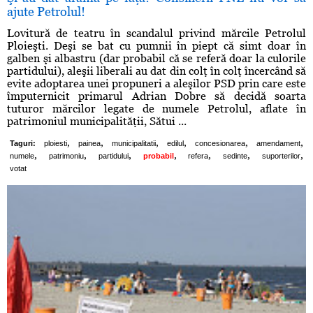
ajute Petrolul!
Lovitură de teatru în scandalul privind mărcile Petrolul
Ploieşti. Deşi se bat cu pumnii în piept că simt doar în
galben şi albastru (dar probabil că se referă doar la culorile
partidului), aleşii liberali au dat din colţ în colţ încercând să
evite adoptarea unei propuneri a aleşilor PSD prin care este
împuternicit primarul Adrian Dobre să decidă soarta
tuturor mărcilor legate de numele Petrolul, aflate în
patrimoniul municipalităţii, Sătui ...
,
,
,
,
,
,
Taguri:
ploiesti
painea
municipalitatii
edilul
concesionarea
amendament
,
,
,
,
,
,
,
numele
patrimoniu
partidului
probabil
refera
sedinte
suporterilor
votat