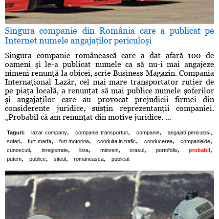
Singura companie din România care a publicat pe
Internet numele angajaţilor periculoşi
Singura companie românească care a dat afară 100 de
oameni şi le-a publicat numele ca să nu-i mai angajeze
nimeni renunţă la obicei, scrie Business Magazin. Compania
Internaţional Lazăr, cel mai mare transportator rutier de
pe piaţa locală, a renunţat să mai publice numele şoferilor
şi angajaţilor care au provocat prejudicii firmei din
considerente juridice, susţin reprezentanţii companiei.
„Probabil că am renunţat din motive juridice. ...
,
,
,
,
Taguri:
lazar company
companie transporturi
companie
angajati periculosi
,
,
,
,
,
,
soferi
furt marfa
furt motorina
conduita in trafic
conducerea
companieide
,
,
,
,
,
,
,
cunoscuti
inregistrate
lista
mioveni
orasul
portofoliu
probabil
,
,
,
,
putem
publice
siteul
romaneasca
publicat