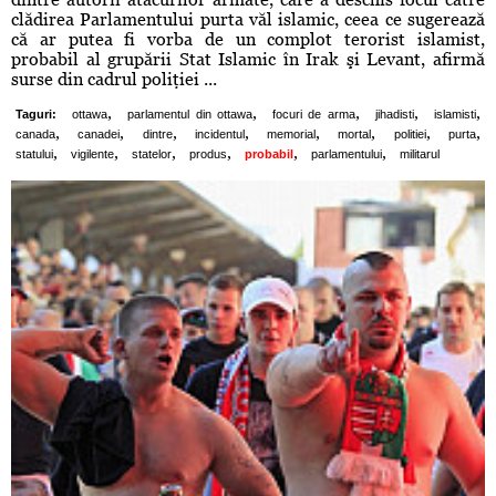
clădirea Parlamentului purta văl islamic, ceea ce sugerează
că ar putea fi vorba de un complot terorist islamist,
probabil al grupării Stat Islamic în Irak şi Levant, afirmă
surse din cadrul poliţiei ...
,
,
,
,
,
Taguri:
ottawa
parlamentul din ottawa
focuri de arma
jihadisti
islamisti
,
,
,
,
,
,
,
,
canada
canadei
dintre
incidentul
memorial
mortal
politiei
purta
,
,
,
,
,
,
statului
vigilente
statelor
produs
probabil
parlamentului
militarul