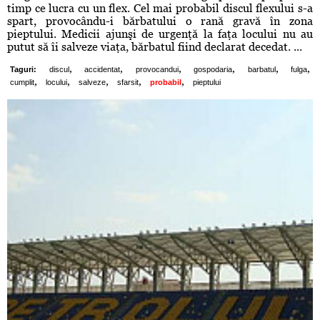
timp ce lucra cu un flex. Cel mai probabil discul flexului s-a
spart, provocându-i bărbatului o rană gravă în zona
pieptului. Medicii ajunşi de urgenţă la faţa locului nu au
putut să îi salveze viaţa, bărbatul fiind declarat decedat. ...
,
,
,
,
,
,
Taguri:
discul
accidentat
provocandui
gospodaria
barbatul
fulga
,
,
,
,
,
cumplit
locului
salveze
sfarsit
probabil
pieptului