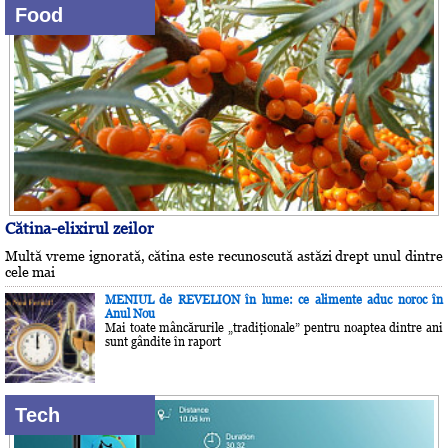
Food
Cătina-elixirul zeilor
Multă vreme ignorată, cătina este recunoscută astăzi drept unul dintre
cele mai
MENIUL de REVELION în lume: ce alimente aduc noroc în
Anul Nou
Mai toate mâncărurile „tradiţionale” pentru noaptea dintre ani
sunt gândite în raport
Tech