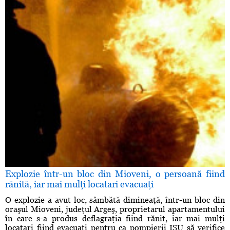
Explozie într-un bloc din Mioveni, o persoană fiind
rănită, iar mai mulţi locatari evacuaţi
O explozie a avut loc, sâmbătă dimineaţă, într-un bloc din
oraşul Mioveni, judeţul Argeş, proprietarul apartamentului
în care s-a produs deflagraţia fiind rănit, iar mai mulţi
locatari fiind evacuaţi pentru ca pompierii ISU să verifice