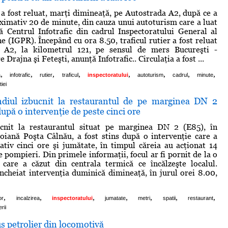
r a fost reluat, marţi dimineaţă, pe Autostrada A2, după ce a
oximativ 20 de minute, din cauza unui autoturism care a luat
ă Centrul Infotrafic din cadrul Inspectoratului General al
e (IGPR). Începând cu ora 8.50, traficul rutier a fost reluat
 A2, la kilometrul 121, pe sensul de mers Bucureşti -
 Drajna şi Feteşti, anunţă Infotrafic.. Circulaţia a fost ...
,
,
,
,
,
,
,
,
a
infotrafic
rutier
traficul
inspectoratului
autoturism
cadrul
minute
tiei
diul izbucnit la restaurantul de pe marginea DN 2
după o intervenţie de peste cinci ore
ucnit la restaurantul situat pe marginea DN 2 (E85), în
zoiană Poşta Câlnău, a fost stins după o intervenţie care a
tiv cinci ore şi jumătate, în timpul căreia au acţionat 14
 pompieri. Din primele informaţii, focul ar fi pornit de la o
 care a căzut din centrala termică ce încălzeşte localul.
ncheiat intervenţia duminică dimineaţă, în jurul orei 8.00,
,
,
,
,
,
,
,
or
incalzirea
inspectoratului
jumatate
metri
spatii
restaurant
rii
s petrolier din locomotivă