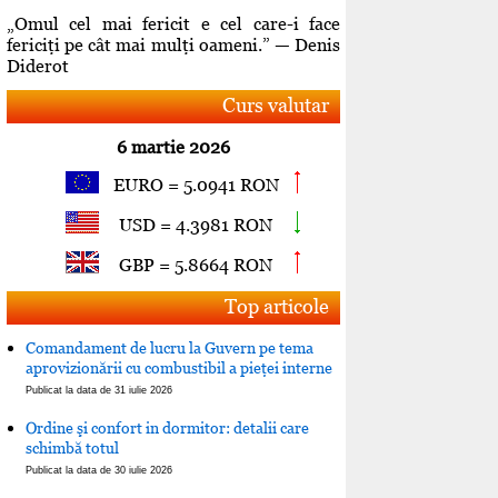
„Omul cel mai fericit e cel care-i face
fericiţi pe cât mai mulţi oameni.” — Denis
Diderot
Curs valutar
6 martie 2026
EURO = 5.0941 RON
USD = 4.3981 RON
GBP = 5.8664 RON
Top articole
Comandament de lucru la Guvern pe tema
aprovizionării cu combustibil a pieţei interne
Publicat la data de 31 iulie 2026
Ordine şi confort in dormitor: detalii care
schimbă totul
Publicat la data de 30 iulie 2026