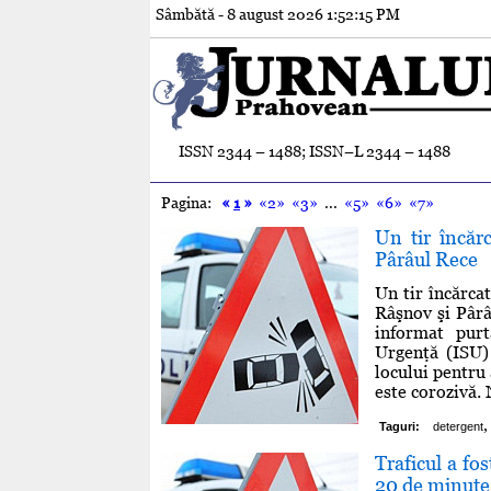
Sâmbătă - 8 august 2026
1:52:16 PM
ISSN 2344 – 1488; ISSN–L 2344 – 1488
Pagina:
«
1
»
«2»
«3»
...
«5»
«6»
«7»
Un tir încăr
Pârâul Rece
Un tir încărcat
Râşnov şi Pârâ
informat purt
Urgenţă (ISU) 
locului pentru
este corozivă. 
,
Taguri:
detergent
Traficul a fos
20 de minute 