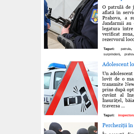
O patrulă de 
aflată în serv
Prahova, a s
Jandarmii au 
legatura într
verificat zon
rezervorul loco
,
Taguri:
patrula
,
surprinderii
praho
Adolescent lo
Un adolescent 
lovit de o maş
transmite News.
prins după opt
cuvânt al Ins
Însurăţel, băi
traversa ...
Taguri:
inspector
Percheziţii î