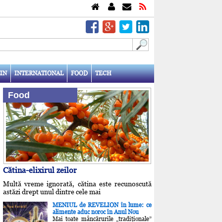
IN
INTERNATIONAL
FOOD
TECH
Food
Cătina-elixirul zeilor
Multă vreme ignorată, cătina este recunoscută
astăzi drept unul dintre cele mai
MENIUL de REVELION în lume: ce
alimente aduc noroc în Anul Nou
Mai toate mâncărurile „tradiţionale”