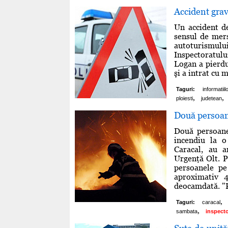
Accident gra
Un accident d
sensul de mers
autoturismului
Inspectoratul
Logan a pierdu
şi a intrat cu m
Taguri:
informatiil
,
,
ploiesti
judetean
Două persoane
Două persoane
incendiu la o
Caracal, au a
Urgenţă Olt. P
persoanele pe
aproximativ 
deocamdată. "P
,
Taguri:
caracal
,
sambata
inspecto