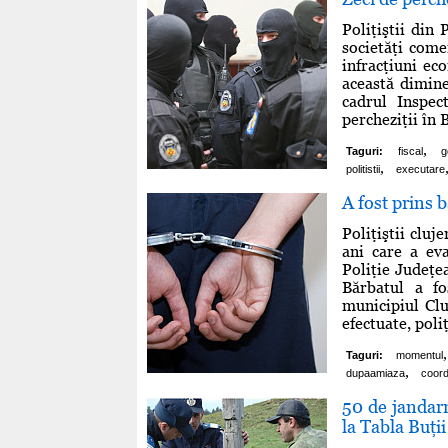
Poliţiştii din
societăţi come
infracţiuni ec
această dimine
cadrul Inspec
percheziţii în B
,
Taguri:
fiscal
g
,
politistii
executare
A fost prins b
Poliţiştii cluj
ani care a ev
Poliţie Judeţea
Bărbatul a fo
municipiul Clu
efectuate, poliţ
,
Taguri:
momentul
,
dupaamiaza
coor
50 de jandarm
la Tabla Buţii