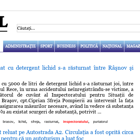
ADMINISTRAŢIE
SPORT
BUSINESS
POLITICĂ
NAŢIONAL
MAGAZ
cat cu detergent lichid s-a răsturnat între Râşnov şi
 cu 5000 de litri de detergent lichid s-a răsturnat joi, între
ul Rece, în urma accidentului neînregistrându-se victime, a
ătorul de cuvânt al Inspectoratului pentru Situaţii de
Braşov, cpt.Ciprian Sfreja Pompierii au intervenit la faţa
 asigurarea măsurilor necesare, având în vedere că substanţa
Nu au existat scurgeri de substanţă, potrivit ...
,
,
,
,
,
brasov
lichid
sfreja
rasturnat
inspectoratului
purtatorul
t reluat pe Autostrada A2. Circulaţia a fost oprită circa
pentru că un autoturism a luat foc