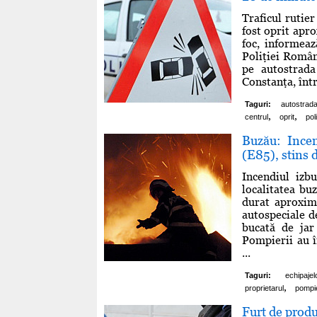
Traficul rutie
fost oprit apr
foc, informeaz
Poliţiei Român
pe autostrada
Constanţa, între
Taguri:
autostrad
,
,
centrul
oprit
poli
Buzău: Incen
(E85), stins 
Incendiul izb
localitatea bu
durat aproxima
autospeciale de
bucată de jar
Pompierii au î
...
Taguri:
echipajel
,
proprietarul
pompie
Furt de produ