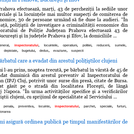
 Prahova efectuează, marţi, 43 de percheziţii la sediile unor
rciale şi la locuinţele mai multor suspecţi de comiterea de
onomice, 30 de persoane urmând să fie duse la audieri. "În
aţă, poliţiştii de investigare a criminalităţii economice din
toratului de Poliţie Judeţean Prahova efectuează 43 de
ucureşti şi în judeţele Prahova şi Ilfov, la domiciliile ...
,
,
,
,
,
,
,
eneral
inspectoratului
locuintele
operatiuni
politiei
reducerii
sumele
,
,
,
,
,
depistate
bugetului
dedus
evaziune
suspecti
ărbatul care a evadat din arestul poliţiştilor clujeni
eni l-au prins, noaptea trecută, pe bărbatul în vârstă de 45 de
adat duminică din arestul preventiv al Inspectoratului de
n (IPJ) Cluj, potrivit unor surse din presă, citate de Bursa.
st găsit pe o stradă din localitatea Floreşti, de lângă
j Napoca. "În urma activităţilor specifice şi a verificărilor
iştii clujeni, cu sprijinul de specialitate al Serviciului ...
,
,
,
,
,
,
,
penala
preventiva
locuinte
inspectoratului
parchet
speciale
furturi
donarea
i asigură ordinea publică pe timpul manifestărilor de