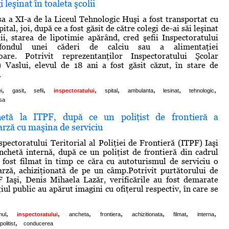
i leşinat în toaleta şcolii
sa a XI-a de la Liceul Tehnologic Huşi a fost transportat cu
ital, joi, după ce a fost găsit de către colegi de-ai săi leşinat
lii, starea de lipotimie apărând, cred şefii Inspectoratului
fondul unei căderi de calciu sau a alimentaţiei
oare. Potrivit reprezentanţilor Inspectoratului Şcolar
 Vaslui, elevul de 18 ani a fost găsit căzut, în stare de
.
,
,
,
,
,
,
,
,
i
gasit
sefii
inspectoratului
spital
ambulanta
lesinat
tehnologic
sa
hetă la ITPF, după ce un poliţist de frontieră a
arză cu maşina de serviciu
pectoratului Teritorial al Poliţiei de Frontieră (ITPF) Iaşi
chetă internă, după ce un poliţist de frontieră din cadrul
fost filmat în timp ce căra cu autoturismul de serviciu o
arză, achiziţionată de pe un câmp.Potrivit purtătorului de
 Iaşi, Denis Mihaela Lazăr, verificările au fost demarate
iul public au apărut imagini cu ofiţerul respectiv, în care se
,
,
,
,
,
,
,
mul
inspectoratului
ancheta
frontiera
achizitionata
filmat
interna
,
politist
conducerea