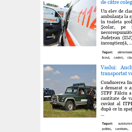
de către coleg
Un elev de cla
ambulanţa la sp
în toaleta şco
Şcolar, pe 
necorespunzăt
Judeţean (ISJ)
inconştienţă, ..
Taguri:
alimentatie
,
,
liceul
caderi
cla
Vaslui: Anc
transportat v
Conducerea Ins
a demarat o an
STPF Fălciu a 
cantitate de v
cuvânt al ITPF
după ce în spaţ
...
Taguri:
autoturis
,
,
politiei
cantitate