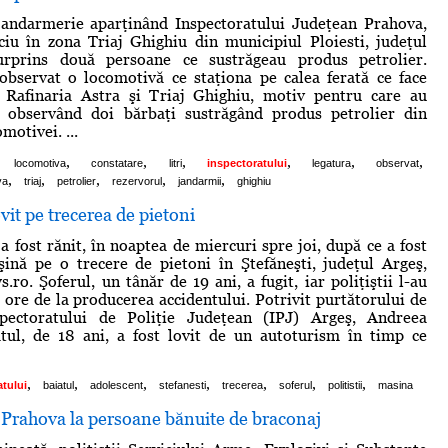
jandarmerie aparţinând Inspectoratului Judeţean Prahova,
iciu în zona Triaj Ghighiu din municipiul Ploiesti, judeţul
urprins două persoane ce sustrăgeau produs petrolier.
observat o locomotivă ce staţiona pe calea ferată ce face
e Rafinaria Astra şi Triaj Ghighiu, motiv pentru care au
a, observând doi bărbaţi sustrăgând produs petrolier din
motivei. ...
,
,
,
,
,
,
locomotiva
constatare
litri
inspectoratului
legatura
observat
,
,
,
,
,
va
triaj
petrolier
rezervorul
jandarmii
ghighiu
vit pe trecerea de pietoni
a fost rănit, în noaptea de miercuri spre joi, după ce a fost
ină pe o trecere de pietoni în Ştefăneşti, judeţul Argeş,
ro. Şoferul, un tânăr de 19 ani, a fugit, iar poliţiştii l-au
 ore de la producerea accidentului. Potrivit purtătorului de
pectoratului de Poliţie Judeţean (IPJ) Argeş, Andreea
atul, de 18 ani, a fost lovit de un autoturism în timp ce
,
,
,
,
,
,
,
atului
baiatul
adolescent
stefanesti
trecerea
soferul
politistii
masina
n Prahova la persoane bănuite de braconaj