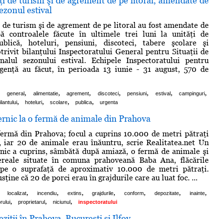
ţi de turism şi de agrement de pe litoral, amendate de
ezonul estival
i de turism şi de agrement de pe litoral au fost amendate de
ă controalele făcute în ultimele trei luni la unităţi de
ublică, hoteluri, pensiuni, discoteci, tabere şcolare şi
trivit bilanţului Inspectoratului General pentru Situaţii de
inalul sezonului estival. Echipele Inspectoratului pentru
rgenţă au făcut, în perioada 13 iunie - 31 august, 570 de
,
,
,
,
,
,
,
,
general
alimentatie
agrement
discoteci
pensiuni
estival
campinguri
,
,
,
,
ilantului
hoteluri
scolare
publica
urgenta
rnic la o fermă de animale din Prahova
fermă din Prahova; focul a cuprins 10.000 de metri pătraţi
, iar 20 de animale erau înăuntru, scrie Realitatea.net Un
nic a cuprins, sâmbătă după amiază, o fermă de animale şi
ereale situate în comuna prahoveană Baba Ana, flăcările
 pe o suprafaţă de aproximativ 10.000 de metri pătraţi.
sţine că 20 de porci erau în grajdurile care au luat foc. ...
,
,
,
,
,
,
,
localizat
incendiu
extins
grajdurile
conform
depozitate
inainte
,
,
,
rului
proprietarul
niciunul
inspectoratului
ziţii în Prahova, Bucureşti şi Ilfov