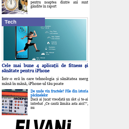
pentru noaptea dintre ani sunt
gândite în raport
Tech
Cele mai bune 4 aplicaţii de fitness şi
sănătate pentru iPhone
Într-o eră în care tehnologia și sănătatea merg
mână în mână, iPhone-ul tău poate
De unde vin fructele? File din istoria
păcănelelor
Dacă ai jucat vreodată un slot și te-ai
întrebat „Ce caută lămâia asta aici?”,
nu