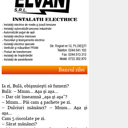
Bancul zilei
Ia zi, Bulă, obişnuieşti să fumezi?
Bulă: – Mmm… Aşa şi aşa…
– Dar cât înseamnă „aşa şi aşa”?
– Mmm… Păi cam 4 pachete pe zi.
– Dulciuri mănânci? – Mmm… Aşa şi
aşa…
Cam 5 ciocolate pe zi.
– Sărat mănânci?