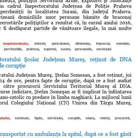
ineaţă, poliţiştii Serviciului Arme, Explozivi şi Substanţe
in cadrul Inspectoratului Judeţean de Poliţie Prahova
percheziţii în localitatea Surani, din judeţul Prahova.
 vizează domiciliile unor persoane bănuite de braconaj
cercetările poliţiştilor a rezultat că, în cursul anului 2016,
r fi desfăşurat partide de vânătoare ilegale, în mai multe
,
,
,
,
,
,
inspectoratului
mistreti
periculoase
dimineata
impuscat
mandate
,
,
,
,
,
,
perchezitiile
prahova
suportul
surani
persoanele
serviciului
ctoratului Şcolar Judeţean Mureş, reţinut de DNA
de corupţie
ratului Judeţean Mureş, Ştefan Somesan, a fost reţinut, joi
24 de ore, pentru fapte de corupţie, după ce a fost audiat
 către procurorii Serviciului Teritorial Mureş al DNA.
surse judiciare, Ştefan Someşan ar fi implicat în înfiinţarea
ano-catolic cu predare în limba maghiară. La mijlocul lunii
torul Colegiului Naţional (CN) Unirea din Târgu Mureş,
,
,
,
,
,
,
,
,
atului
somesan
fapte
serviciului
coruptie
seara
retinut
procurorii
transportat cu ambulanţa la spital, după ce a fost găsit