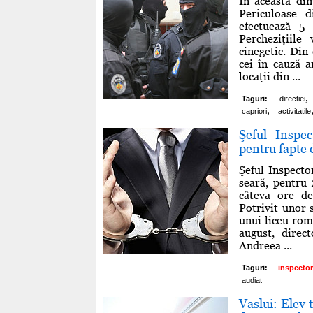
În această dim
Periculoase d
efectuează 5 
Percheziţiile
cinegetic. Din 
cei în cauză a
locaţii din ...
,
Taguri:
directiei
,
capriori
activitatile
Şeful Inspe
pentru fapte 
Şeful Inspecto
seară, pentru 
câteva ore de
Potrivit unor 
unui liceu rom
august, direc
Andreea ...
Taguri:
inspector
audiat
Vaslui: Elev 