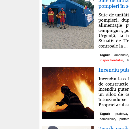
Sute de unită
pompieri în s
Sute de unităţ
pompieri, dup
alimentaţie p
campinguri, po
Urgenţă, la f
Situaţii de U
controale la ...
Taguri:
amendate
,
inspectoratului
b
Incendiu pute
Incendiu la o 
de construcţie
incendiu puter
un siloz de c
întinzându-se
Proprietarul su
,
Taguri:
prahova
,
pompierilor
purtato
Zeci de perche