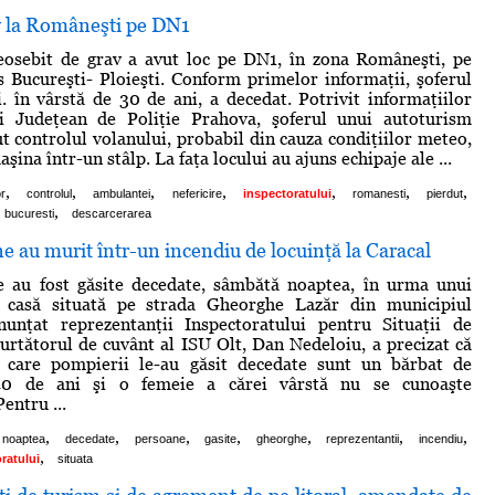
v la Româneşti pe DN1
eosebit de grav a avut loc pe DN1, în zona Româneşti, pe
 Bucureşti- Ploieşti. Conform primelor informaţii, şoferul
. în vârstă de 30 de ani, a decedat. Potrivit informaţiilor
ui Judeţean de Poliţie Prahova, şoferul unui autoturism
t controlul volanului, probabil din cauza condiţiilor meteo,
aşina într-un stâlp. La faţa locului au ajuns echipaje ale ...
,
,
,
,
,
,
,
or
controlul
ambulantei
nefericire
inspectoratului
romanesti
pierdut
,
bucuresti
descarcerarea
 au murit într-un incendiu de locuinţă la Caracal
 au fost găsite decedate, sâmbătă noaptea, în urma unui
 casă situată pe strada Gheorghe Lazăr din municipiul
nunţat reprezentanţii Inspectoratului pentru Situaţii de
urtătorul de cuvânt al ISU Olt, Dan Nedeloiu, a precizat că
 care pompierii le-au găsit decedate sunt un bărbat de
40 de ani şi o femeie a cărei vârstă nu se cunoaşte
entru ...
,
,
,
,
,
,
,
noaptea
decedate
persoane
gasite
gheorghe
reprezentantii
incendiu
,
ratului
situata