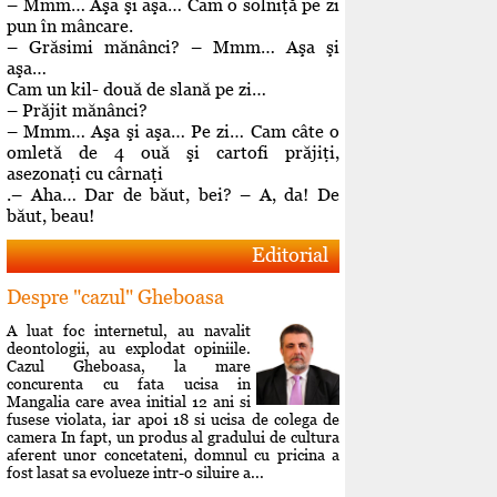
– Mmm… Aşa şi aşa… Cam o solniţă pe zi
pun în mâncare.
– Grăsimi mănânci? – Mmm… Aşa şi
aşa…
Cam un kil- două de slană pe zi…
– Prăjit mănânci?
– Mmm… Aşa şi aşa… Pe zi… Cam câte o
omletă de 4 ouă şi cartofi prăjiţi,
asezonaţi cu cârnaţi
.– Aha… Dar de băut, bei? – A, da! De
băut, beau!
Editorial
Despre "cazul" Gheboasa
A luat foc internetul, au navalit
deontologii, au explodat opiniile.
Cazul Gheboasa, la mare
concurenta cu fata ucisa in
Mangalia care avea initial 12 ani si
fusese violata, iar apoi 18 si ucisa de colega de
camera In fapt, un produs al gradului de cultura
aferent unor concetateni, domnul cu pricina a
fost lasat sa evolueze intr-o siluire a...