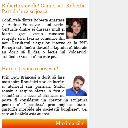
Roberta vs Volo! Game, set: Roberta!
Partida încă se joacă...
Conflictele dintre Roberta Anastase
şi Andrei Volosevici sunt vechi.
Certurile dintre ei durează mult şi
foarte greu vreun cunoscut
reuşeşte să îi facă să comunice din
nou. Rezultatul alegerilor interne de la PNL
Ploieşti este încă o dovadă a faptului că liberalii
au dorit să îi dea o lecţie lui Volosevici,
arâtându-i voalat că nu este pe...
Hai să îţi spun o poveste!
Prin 1951 Brâncusi a dorit să lase
mostenire României 200 de lucrări
si atelierul său parizian. Statul
român a respins oferta. A fost o
sedinţă si s-a decis că Brâncusi nu
poate fi considerat un creator în sculptură
pentru că "speculează prin mijloace bizare
gusturile morbide ale societăţii burgheze". Cei
care au hotărât asta au fost...
Maxima zilei