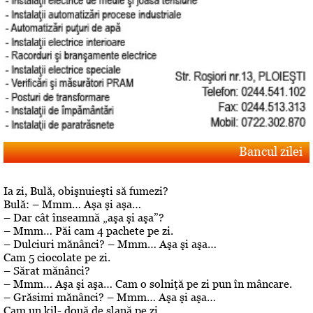
Bancul zilei
Ia zi, Bulă, obişnuieşti să fumezi?
Bulă: – Mmm… Aşa şi aşa…
– Dar cât înseamnă „aşa şi aşa”?
– Mmm… Păi cam 4 pachete pe zi.
– Dulciuri mănânci? – Mmm… Aşa şi aşa…
Cam 5 ciocolate pe zi.
– Sărat mănânci?
– Mmm… Aşa şi aşa… Cam o solniţă pe zi pun în mâncare.
– Grăsimi mănânci? – Mmm… Aşa şi aşa…
Cam un kil- două de slană pe zi…