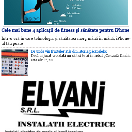
Cele mai bune 4 aplicaţii de fitness şi sănătate pentru iPhone
Într-o eră în care tehnologia și sănătatea merg mână în mână, iPhone-
ul tău poate
De unde vin fructele? File din istoria păcănelelor
Dacă ai jucat vreodată un slot și te-ai întrebat „Ce caută lămâia
asta aici?”, nu