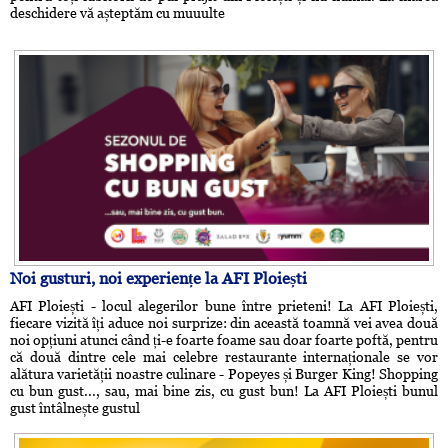
deschidere vă așteptăm cu muuulte
Noi gusturi, noi experiențe la AFI Ploiești
AFI Ploiești - locul alegerilor bune între prieteni! La AFI Ploiești,
fiecare vizită îți aduce noi surprize: din această toamnă vei avea două
noi opțiuni atunci când ți-e foarte foame sau doar foarte poftă, pentru
că două dintre cele mai celebre restaurante internaționale se vor
alătura varietății noastre culinare - Popeyes și Burger King! Shopping
cu bun gust..., sau, mai bine zis, cu gust bun! La AFI Ploiești bunul
gust întâlnește gustul