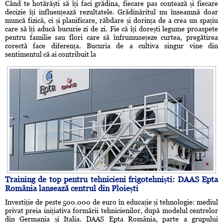
Când te hotărăști să îți faci grădina, fiecare pas contează și fiecare
decizie îți influențează rezultatele. Grădinăritul nu înseamnă doar
muncă fizică, ci și planificare, răbdare și dorința de a crea un spațiu
care să îți aducă bucurie zi de zi. Fie că îți dorești legume proaspete
pentru familie sau flori care să înfrumusețeze curtea, pregătirea
corectă face diferența. Bucuria de a cultiva singur vine din
sentimentul că ai contribuit la
Training de top pentru tehnicieni frigotehniști: DAAS Epta
România lansează centrul din Ploiești
Investiție de peste 500.000 de euro în educație și tehnologie: mediul
privat preia inițiativa formării tehnicienilor, după modelul centrelor
din Germania și Italia. DAAS Epta România, parte a grupului