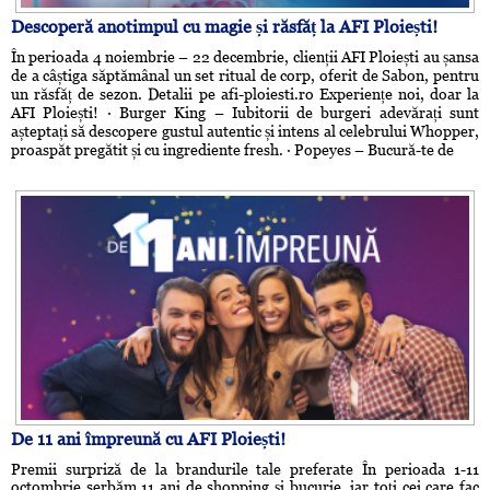
Descoperă anotimpul cu magie și răsfăț la AFI Ploiești!
În perioada 4 noiembrie – 22 decembrie, clienții AFI Ploiești au șansa
de a câștiga săptămânal un set ritual de corp, oferit de Sabon, pentru
un răsfăț de sezon. Detalii pe afi-ploiesti.ro Experiențe noi, doar la
AFI Ploiești! · Burger King – Iubitorii de burgeri adevărați sunt
așteptați să descopere gustul autentic și intens al celebrului Whopper,
proaspăt pregătit și cu ingrediente fresh. · Popeyes – Bucură-te de
De 11 ani împreună cu AFI Ploiești!
Premii surpriză de la brandurile tale preferate În perioada 1-11
octombrie serbăm 11 ani de shopping și bucurie, iar toți cei care fac