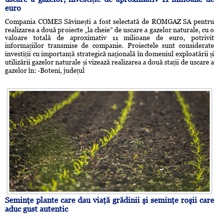
euro
Compania COMES Săvinești a fost selectată de ROMGAZ SA pentru
realizarea a două proiecte „la cheie” de uscare a gazelor naturale, cu o
valoare totală de aproximativ 11 milioane de euro, potrivit
informațiilor transmise de companie. Proiectele sunt considerate
investiții cu importanță strategică națională în domeniul exploatării și
utilizării gazelor naturale și vizează realizarea a două stații de uscare a
gazelor în: -Boteni, județul
Seminţe plante care dau viaţă grădinii şi seminţe roşii care
aduc gust autentic