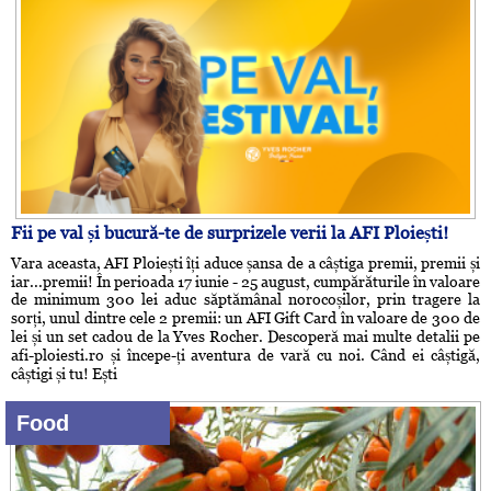
Fii pe val și bucură-te de surprizele verii la AFI Ploiești!
Vara aceasta, AFI Ploiești îți aduce șansa de a câștiga premii, premii și
iar...premii! În perioada 17 iunie - 25 august, cumpărăturile în valoare
de minimum 300 lei aduc săptămânal norocoșilor, prin tragere la
sorți, unul dintre cele 2 premii: un AFI Gift Card în valoare de 300 de
lei și un set cadou de la Yves Rocher. Descoperă mai multe detalii pe
afi-ploiesti.ro și începe-ți aventura de vară cu noi. Când ei câștigă,
câștigi și tu! Ești
Food