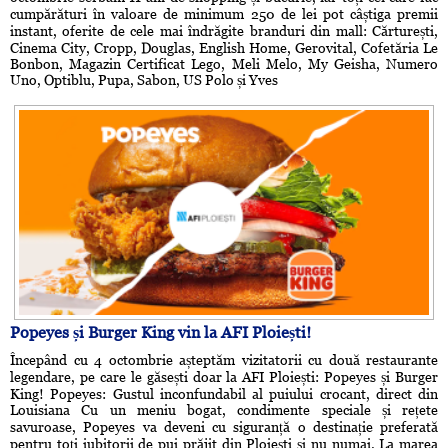
cumpărături în valoare de minimum 250 de lei pot câștiga premii
instant, oferite de cele mai îndrăgite branduri din mall: Cărturești,
Cinema City, Cropp, Douglas, English Home, Gerovital, Cofetăria Le
Bonbon, Magazin Certificat Lego, Meli Melo, My Geisha, Numero
Uno, Optiblu, Pupa, Sabon, US Polo și Yves
Popeyes și Burger King vin la AFI Ploiești!
Începând cu 4 octombrie așteptăm vizitatorii cu două restaurante
legendare, pe care le găsești doar la AFI Ploiești: Popeyes și Burger
King! Popeyes: Gustul inconfundabil al puiului crocant, direct din
Louisiana Cu un meniu bogat, condimente speciale și rețete
savuroase, Popeyes va deveni cu siguranță o destinație preferată
pentru toți iubitorii de pui prăjit din Ploiești și nu numai. La marea