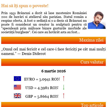
Hai să îţi spun o poveste!
Prin 1951 Brâncusi a dorit să lase mostenire României
200 de lucrări si atelierul său parizian. Statul român a
respins oferta. A fost o sedinţă si s-a decis că Brâncusi nu
poate fi considerat un creator în sculptură pentru că
"speculează prin mijloace bizare gusturile morbide ale
societăţii burgheze". Cei care au hotărât asta au fost...
Maxima zilei
„Omul cel mai fericit e cel care-i face fericiţi pe cât mai mulţi
oameni.” — Denis Diderot
Curs valutar
6 martie 2026
EURO = 5.0941 RON
USD = 4.3981 RON
GBP = 5.8664 RON
Top articole