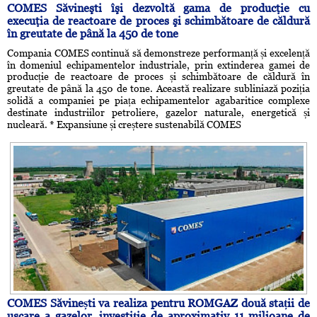
COMES Săvineşti îşi dezvoltă gama de producţie cu
execuţia de reactoare de proces şi schimbătoare de căldură
în greutate de până la 450 de tone
Compania COMES continuă să demonstreze performanță și excelență
în domeniul echipamentelor industriale, prin extinderea gamei de
producție de reactoare de proces și schimbătoare de căldură în
greutate de până la 450 de tone. Această realizare subliniază poziția
solidă a companiei pe piața echipamentelor agabaritice complexe
destinate industriilor petroliere, gazelor naturale, energetică și
nucleară. * Expansiune și creștere sustenabilă COMES
COMES Săvinești va realiza pentru ROMGAZ două stații de
uscare a gazelor, investiție de aproximativ 11 milioane de