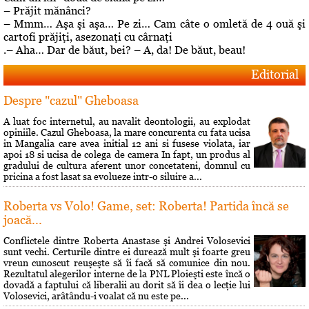
– Prăjit mănânci?
– Mmm… Aşa şi aşa… Pe zi… Cam câte o omletă de 4 ouă şi
cartofi prăjiţi, asezonaţi cu cârnaţi
.– Aha… Dar de băut, bei? – A, da! De băut, beau!
Editorial
Despre "cazul" Gheboasa
A luat foc internetul, au navalit deontologii, au explodat
opiniile. Cazul Gheboasa, la mare concurenta cu fata ucisa
in Mangalia care avea initial 12 ani si fusese violata, iar
apoi 18 si ucisa de colega de camera In fapt, un produs al
gradului de cultura aferent unor concetateni, domnul cu
pricina a fost lasat sa evolueze intr-o siluire a...
Roberta vs Volo! Game, set: Roberta! Partida încă se
joacă...
Conflictele dintre Roberta Anastase şi Andrei Volosevici
sunt vechi. Certurile dintre ei durează mult şi foarte greu
vreun cunoscut reuşeşte să îi facă să comunice din nou.
Rezultatul alegerilor interne de la PNL Ploieşti este încă o
dovadă a faptului că liberalii au dorit să îi dea o lecţie lui
Volosevici, arâtându-i voalat că nu este pe...