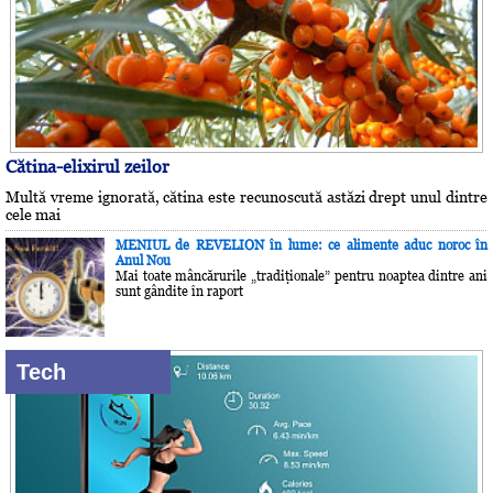
Cătina-elixirul zeilor
Multă vreme ignorată, cătina este recunoscută astăzi drept unul dintre
cele mai
MENIUL de REVELION în lume: ce alimente aduc noroc în
Anul Nou
Mai toate mâncărurile „tradiţionale” pentru noaptea dintre ani
sunt gândite în raport
Tech