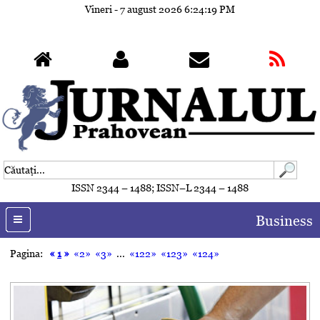
Vineri - 7 august 2026
6:24:21 PM
ISSN 2344 – 1488; ISSN–L 2344 – 1488
Business
Pagina:
«
1
»
«2»
«3»
...
«122»
«123»
«124»