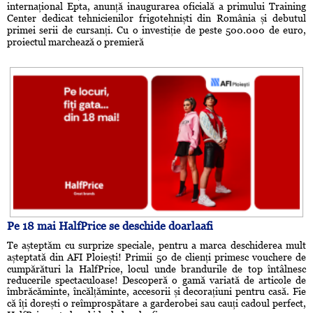
internațional Epta, anunță inaugurarea oficială a primului Training
Center dedicat tehnicienilor frigotehniști din România și debutul
primei serii de cursanți. Cu o investiție de peste 500.000 de euro,
proiectul marchează o premieră
Pe 18 mai HalfPrice se deschide doarlaafi
Te așteptăm cu surprize speciale, pentru a marca deschiderea mult
așteptată din AFI Ploiești! Primii 50 de clienți primesc vouchere de
cumpărături la HalfPrice, locul unde brandurile de top întâlnesc
reducerile spectaculoase! Descoperă o gamă variată de articole de
îmbrăcăminte, încălțăminte, accesorii și decorațiuni pentru casă. Fie
că îți dorești o reîmprospătare a garderobei sau cauți cadoul perfect,