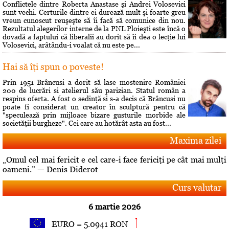
Conflictele dintre Roberta Anastase şi Andrei Volosevici
sunt vechi. Certurile dintre ei durează mult şi foarte greu
vreun cunoscut reuşeşte să îi facă să comunice din nou.
Rezultatul alegerilor interne de la PNL Ploieşti este încă o
dovadă a faptului că liberalii au dorit să îi dea o lecţie lui
Volosevici, arâtându-i voalat că nu este pe...
Hai să îţi spun o poveste!
Prin 1951 Brâncusi a dorit să lase mostenire României
200 de lucrări si atelierul său parizian. Statul român a
respins oferta. A fost o sedinţă si s-a decis că Brâncusi nu
poate fi considerat un creator în sculptură pentru că
"speculează prin mijloace bizare gusturile morbide ale
societăţii burgheze". Cei care au hotărât asta au fost...
Maxima zilei
„Omul cel mai fericit e cel care-i face fericiţi pe cât mai mulţi
oameni.” — Denis Diderot
Curs valutar
6 martie 2026
EURO = 5.0941 RON