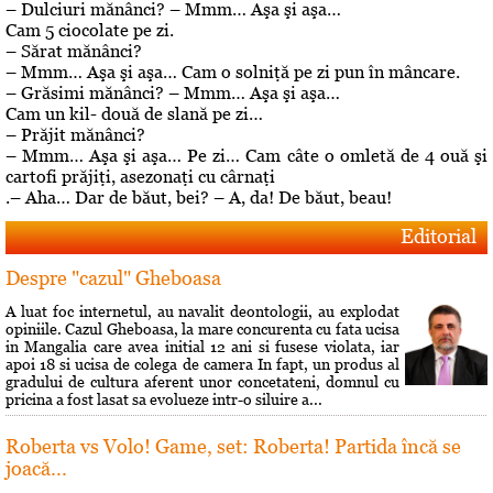
– Dulciuri mănânci? – Mmm… Aşa şi aşa…
Cam 5 ciocolate pe zi.
– Sărat mănânci?
– Mmm… Aşa şi aşa… Cam o solniţă pe zi pun în mâncare.
– Grăsimi mănânci? – Mmm… Aşa şi aşa…
Cam un kil- două de slană pe zi…
– Prăjit mănânci?
– Mmm… Aşa şi aşa… Pe zi… Cam câte o omletă de 4 ouă şi
cartofi prăjiţi, asezonaţi cu cârnaţi
.– Aha… Dar de băut, bei? – A, da! De băut, beau!
Editorial
Despre "cazul" Gheboasa
A luat foc internetul, au navalit deontologii, au explodat
opiniile. Cazul Gheboasa, la mare concurenta cu fata ucisa
in Mangalia care avea initial 12 ani si fusese violata, iar
apoi 18 si ucisa de colega de camera In fapt, un produs al
gradului de cultura aferent unor concetateni, domnul cu
pricina a fost lasat sa evolueze intr-o siluire a...
Roberta vs Volo! Game, set: Roberta! Partida încă se
joacă...