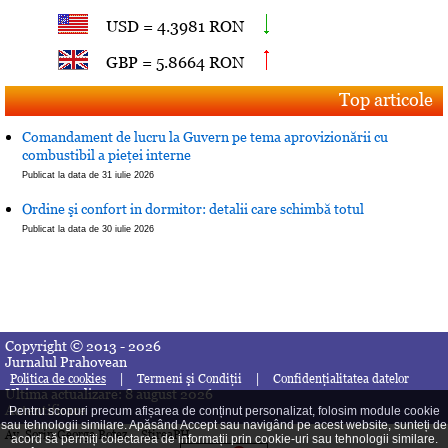
USD = 4.3981 RON
GBP = 5.8664 RON
Top articole
Comandament de lucru la Guvern pe tema aprovizionării cu
combustibil a pieţei interne
Publicat la data de 31 iulie 2026
Ordine şi confort in dormitor: detalii care schimbă totul
Publicat la data de 30 iulie 2026
Copyright © 2013 - 2026
Jurnalul Prahovean
|
|
Politica de cookies
Termeni şi Condiţii
Confidenţialitatea datelor
Ultima actualizare: 8 august 2026
Autentificare
Pentru scopuri precum afișarea de conținut personalizat, folosim module cookie
sau tehnologii similare. Apăsând Accept sau navigând pe acest website, sunteți de
Av. Sorin George Botez
StireaPH
acord să permiți colectarea de informații prin cookie-uri sau tehnologii similare.