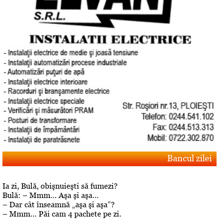
Bancul zilei
Ia zi, Bulă, obişnuieşti să fumezi?
Bulă: – Mmm… Aşa şi aşa…
– Dar cât înseamnă „aşa şi aşa”?
– Mmm… Păi cam 4 pachete pe zi.