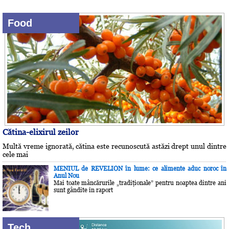
Food
Cătina-elixirul zeilor
Multă vreme ignorată, cătina este recunoscută astăzi drept unul dintre
cele mai
MENIUL de REVELION în lume: ce alimente aduc noroc în
Anul Nou
Mai toate mâncărurile „tradiţionale” pentru noaptea dintre ani
sunt gândite în raport
Tech