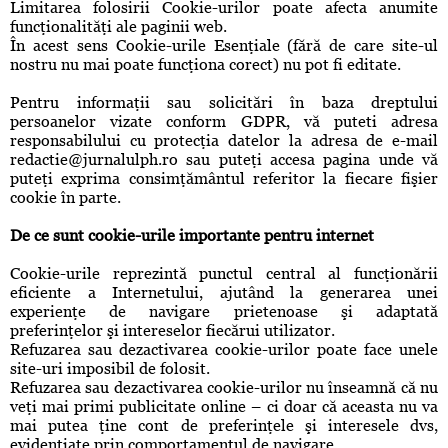
Limitarea folosirii Cookie-urilor poate afecta anumite
funcţionalităţi ale paginii web.
În acest sens Cookie-urile Esenţiale (fără de care site-ul
nostru nu mai poate funcţiona corect) nu pot fi editate.
Pentru informaţii sau solicitări în baza dreptului
persoanelor vizate conform GDPR, vă puteti adresa
responsabilului cu protecţia datelor la adresa de e-mail
redactie@jurnalulph.ro
sau puteţi accesa pagina unde vă
puteţi exprima consimţământul referitor la fiecare fişier
cookie în parte.
De ce sunt cookie-urile importante pentru internet
Cookie-urile reprezintă punctul central al funcţionării
eficiente a Internetului, ajutând la generarea unei
experienţe de navigare prietenoase şi adaptată
preferinţelor şi intereselor fiecărui utilizator.
Refuzarea sau dezactivarea cookie-urilor poate face unele
site-uri imposibil de folosit.
Refuzarea sau dezactivarea cookie-urilor nu înseamnă că nu
veţi mai primi publicitate online – ci doar că aceasta nu va
mai putea ţine cont de preferinţele şi interesele dvs,
evidenţiate prin comportamentul de navigare.