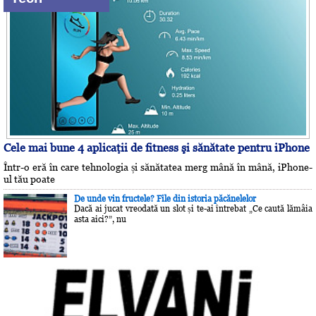
Cele mai bune 4 aplicaţii de fitness şi sănătate pentru iPhone
Într-o eră în care tehnologia și sănătatea merg mână în mână, iPhone-
ul tău poate
De unde vin fructele? File din istoria păcănelelor
Dacă ai jucat vreodată un slot și te-ai întrebat „Ce caută lămâia
asta aici?”, nu