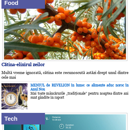
Food
Cătina-elixirul zeilor
Multă vreme ignorată, cătina este recunoscută astăzi drept unul dintre
cele mai
MENIUL de REVELION în lume: ce alimente aduc noroc în
Anul Nou
Mai toate mâncărurile „tradiţionale” pentru noaptea dintre ani
sunt gândite în raport
Tech