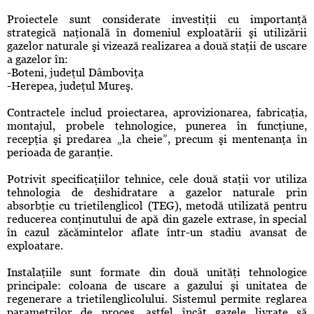
Proiectele sunt considerate investiţii cu importanţă
strategică naţională în domeniul exploatării şi utilizării
gazelor naturale şi vizează realizarea a două staţii de uscare
a gazelor în:
-Boteni, judeţul Dâmboviţa
-Herepea, judeţul Mureş.
Contractele includ proiectarea, aprovizionarea, fabricaţia,
montajul, probele tehnologice, punerea în funcţiune,
recepţia şi predarea „la cheie”, precum şi mentenanţa în
perioada de garanţie.
Potrivit specificaţiilor tehnice, cele două staţii vor utiliza
tehnologia de deshidratare a gazelor naturale prin
absorbţie cu trietilenglicol (TEG), metodă utilizată pentru
reducerea conţinutului de apă din gazele extrase, în special
în cazul zăcămintelor aflate într-un stadiu avansat de
exploatare.
Instalaţiile sunt formate din două unităţi tehnologice
principale: coloana de uscare a gazului şi unitatea de
regenerare a trietilenglicolului. Sistemul permite reglarea
parametrilor de proces, astfel încât gazele livrate să