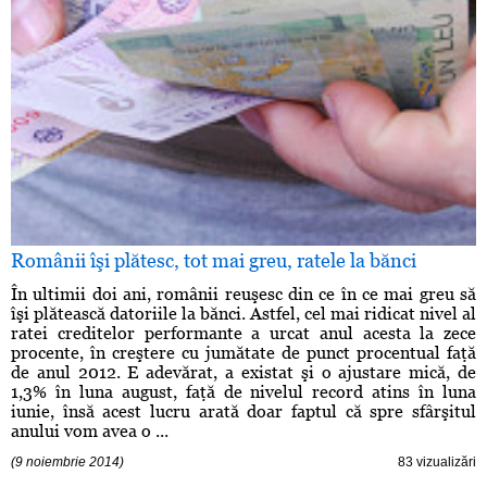
Românii îşi plătesc, tot mai greu, ratele la bănci
În ultimii doi ani, românii reuşesc din ce în ce mai greu să
îşi plătească datoriile la bănci. Astfel, cel mai ridicat nivel al
ratei creditelor performante a urcat anul acesta la zece
procente, în creştere cu jumătate de punct procentual faţă
de anul 2012. E adevărat, a existat şi o ajustare mică, de
1,3% în luna august, faţă de nivelul record atins în luna
iunie, însă acest lucru arată doar faptul că spre sfârşitul
anului vom avea o ...
(9 noiembrie 2014)
83 vizualizări