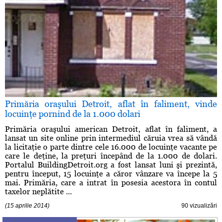
Primăria oraşului Detroit, aflat în faliment, vinde
locuinţe pornind de la 1.000 dolari
Primăria oraşului american Detroit, aflat în faliment, a
lansat un site online prin intermediul căruia vrea să vândă
la licitaţie o parte dintre cele 16.000 de locuinţe vacante pe
care le deţine, la preţuri începând de la 1.000 de dolari.
Portalul BuildingDetroit.org a fost lansat luni şi prezintă,
pentru început, 15 locuinţe a căror vânzare va începe la 5
mai. Primăria, care a intrat în posesia acestora în contul
taxelor neplătite ...
(15 aprilie 2014)
90 vizualizări