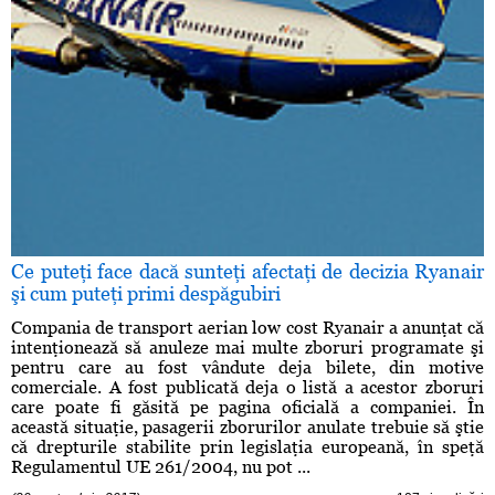
Ce puteţi face dacă sunteţi afectaţi de decizia Ryanair
şi cum puteţi primi despăgubiri
Compania de transport aerian low cost Ryanair a anunţat că
intenţionează să anuleze mai multe zboruri programate şi
pentru care au fost vândute deja bilete, din motive
comerciale. A fost publicată deja o listă a acestor zboruri
care poate fi găsită pe pagina oficială a companiei. În
această situaţie, pasagerii zborurilor anulate trebuie să ştie
că drepturile stabilite prin legislaţia europeană, în speţă
Regulamentul UE 261/2004, nu pot ...