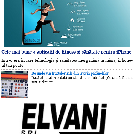
Cele mai bune 4 aplicaţii de fitness şi sănătate pentru iPhone
Într-o eră în care tehnologia și sănătatea merg mână în mână, iPhone-
ul tău poate
De unde vin fructele? File din istoria păcănelelor
Dacă ai jucat vreodată un slot și te-ai întrebat „Ce caută lămâia
asta aici?”, nu