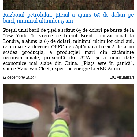
Războiul petrolului: ţiţeiul a ajuns 65 de dolari pe
baril, minimul ultimilor 5 ani
Preţul unui baril de ţiţei a scăzut 65 de dolari pe bursa de la
New York, în vreme ce ţiţeiul Brent, tranzacţionat la
Londra, a ajuns la 67 de dolari, minimul ultimilor cinci ani,
ca urmare a deciziei OPEC de săptămâna trecută de a nu
scădea producţia, a producţiei mari din zăcăminte
neconvenţionale, provenită din SUA, şi a unor date
economice mai slabe din China. „Piaţa este în panică“,
spune Hans van Cleef, expert pe energie la ABN Amro ...
(2 decembrie 2014)
191 vizualizări