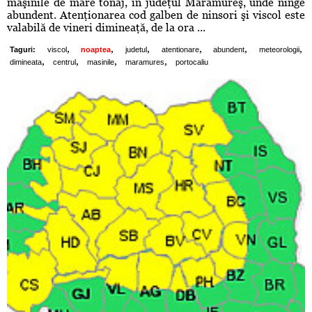
maşinile de mare tonaj, în judeţul Maramureş, unde ninge
abundent. Atenţionarea cod galben de ninsori şi viscol este
valabilă de vineri dimineaţă, de la ora ...
,
,
,
,
,
,
Taguri:
viscol
noaptea
judetul
atentionare
abundent
meteorologii
,
,
,
,
dimineata
centrul
masinile
maramures
portocaliu