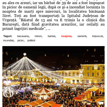
au ales cu arsuri, iar un bărbat de 39 de ani a fost împuşcat
în picior de oamenii legii, după ce şi-a incendiat locuinţa în
noaptea de marţi spre miercuri, în localitatea băcăuană
Siret. Toţi au fost transportaţi la Spitalul Judeţean de
Urgenţă. "Băiatul de 13 ani va fi trimis la o clinică din
Bucureşti, dată fiind gravitatea arsurilor, iar ceilalţi au
primit îngrijiri medicale", ...
,
,
,
,
,
,
Taguri:
bacauana
minori
barbat
noaptea
oamenii
impuscat
,
,
incendiat
picior
politisti