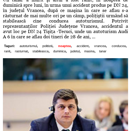
duminică spre luni, în urma unui accident produs pe DN 24,
în judeţul Vrancea, după ce maşina în care se aflau s-a
răsturnat de mai multe ori pe un câmp, poliţiştii urmând să
stabilească cine conducea autoturismul. Potrivit
reprezentanţilor Poliţiei Judeţene Vrancea, accidentul a
avut loc pe DN 24 Tişiţa -Tecuci, unde un autoturism Audi
A 6 în care se aflau doi tineri de 28 de ani, ...
,
,
,
,
,
,
Taguri:
autoturismul
politistii
noaptea
accident
vrancea
conducea
,
,
,
,
,
,
ranit
rasturnat
stabileasca
duminica
judetul
masina
tanar