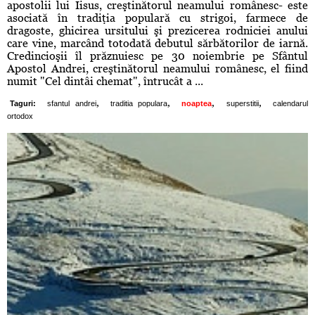
apostolii lui Iisus, creştinătorul neamului românesc- este
asociată în tradiţia populară cu strigoi, farmece de
dragoste, ghicirea ursitului şi prezicerea rodniciei anului
care vine, marcând totodată debutul sărbătorilor de iarnă.
Credincioşii îl prăznuiesc pe 30 noiembrie pe Sfântul
Apostol Andrei, creştinătorul neamului românesc, el fiind
numit "Cel dintâi chemat", întrucât a ...
,
,
,
,
Taguri:
sfantul andrei
traditia populara
noaptea
superstitii
calendarul
ortodox