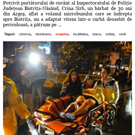
Potrivit purtătorului de cuvânt al Inspectoratului de Poliţie
Judeţean Bistriţa-Năsăud, Crina Sîrb, un bărbat de 30 ani
din Argeş, aflat a volanul microbuzului care se îndrepta
spre Bistriţa, nu a adaptat viteza într-o curbă deosebit de
periculoasă, a pătruns pe ...
,
,
,
,
,
,
Taguri:
cisterna
bistriteana
noaptea
localitatea
teaca
soldat
raniti