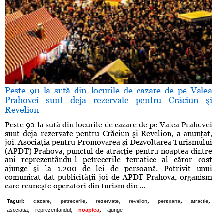
Peste 90 la sută din locurile de cazare de pe Valea
Prahovei sunt deja rezervate pentru Crăciun şi
Revelion
Peste 90 la sută din locurile de cazare de pe Valea Prahovei
sunt deja rezervate pentru Crăciun şi Revelion, a anunţat,
joi, Asociaţia pentru Promovarea şi Dezvoltarea Turismului
(APDT) Prahova, punctul de atracţie pentru noaptea dintre
ani reprezentându-l petrecerile tematice al căror cost
ajunge şi la 1.200 de lei de persoană. Potrivit unui
comunicat dat publicităţii joi de APDT Prahova, organism
care reuneşte operatori din turism din ...
,
,
,
,
,
,
Taguri:
cazare
petrecerile
rezervate
revelion
persoana
atractie
,
,
,
asociatia
reprezentandul
noaptea
ajunge