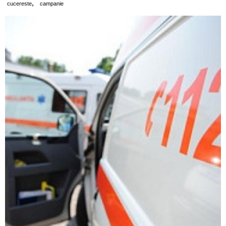
,
cucereste
campanie