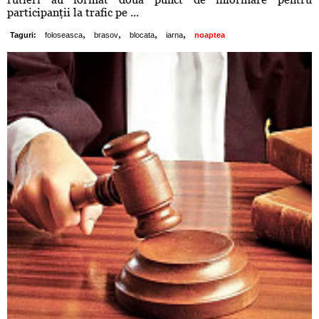
participanţii la trafic pe ...
,
,
,
,
Taguri:
foloseasca
brasov
blocata
iarna
noaptea