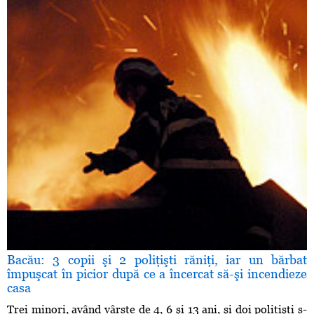
Bacău: 3 copii şi 2 poliţişti răniţi, iar un bărbat
împuşcat în picior după ce a încercat să-şi incendieze
casa
Trei minori, având vârste de 4, 6 şi 13 ani, şi doi poliţişti s-