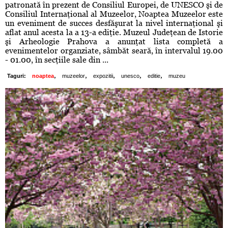
patronată în prezent de Consiliul Europei, de UNESCO şi de
Consiliul Internaţional al Muzeelor, Noaptea Muzeelor este
un eveniment de succes desfăşurat la nivel internaţional şi
aflat anul acesta la a 13-a ediţie. Muzeul Judeţean de Istorie
şi Arheologie Prahova a anunţat lista completă a
evenimentelor organziate, sâmbăt seară, în intervalul 19.00
- 01.00, în secţiile sale din ...
,
,
,
,
,
Taguri:
noaptea
muzeelor
expozitii
unesco
editie
muzeu