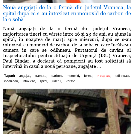
Nouă angajaţi de la o fermă din judeţul Vrancea, la
spital după ce s-au intoxicat cu monoxid de carbon de
la o sobă
Nouă angajaţi de la o fermă din judeţul Vrancea,
majoritatea tineri cu vârste între 16 şi 23 de ani, au ajuns la
spital, în noaptea de marţi spre miercuri, după ce s-au
intoxicat cu monoxid de carbon de la soba cu care încălzeau
camera în care se odihneau. Purtătorul de cuvânt al
Inspectoratului pentru Situaţii de Urgenţă (ISU) Vrancea,
Paul Bîndar, a declarat că pompierii au fost solicitaţi să
intervină în cazul a nouă persoane, angajate ...
,
,
,
,
,
,
,
Taguri:
angajati
camera
carbon
monoxid
ferma
noaptea
odihneau
,
,
,
,
incalzeau
intoxicat
spital
judetul
varste