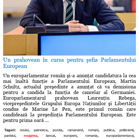
Un prahovean în cursa pentru şefia Parlamentului
European
Un europarlamentar român şi-a anunţat candidatura la cea
mai înaltă funcţie a Parlamentului European, Martin
Schultz, actualul preşedinte a anunţat că va demisiona
pentru a candida la funcţia de cancelar al Germaniei.
Europarlamentarul prahovean Laurenţiu Rebega,
vicepreşedintele Grupului Europa Naţiunilor şi Libertăţii
condus de Marine Le Pen, este primul român care
candidează la preşedinţia Parlamentului European. Este
pentru prima oară ...
,
,
,
,
,
,
,
Taguri:
noului
patriotica
pozitia
ramanand
romani
publica
politicienii
,
,
,
,
,
,
partidul
noaptea
lansat
europeni
romania
europarlamentarul