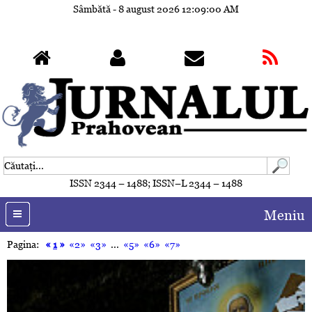
Sâmbătă - 8 august 2026
12:09:02 AM
ISSN 2344 – 1488; ISSN–L 2344 – 1488
Meniu
Pagina:
«
1
»
«2»
«3»
...
«5»
«6»
«7»