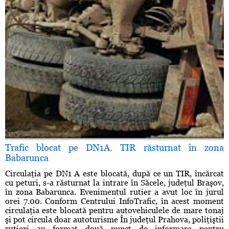
Trafic blocat pe DN1A. TIR răsturnat în zona
Babarunca
Circulaţia pe DN1 A este blocată, după ce un TIR, încărcat
cu peturi, s-a răsturnat la intrare în Săcele, judeţul Braşov,
în zona Babarunca. Evenimentul rutier a avut loc în jurul
orei 7.00. Conform Centrului InfoTrafic, în acest moment
circulaţia este blocată pentru autovehiculele de mare tonaj
şi pot circula doar autoturisme În judeţul Prahova, poliţiştii
rutieri au format două punct de informare pentru