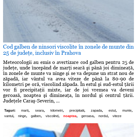
Cod galben de ninsori viscolite în zonele de munte din
25 de judeţe, inclusiv în Prahova
Meteorologii au emis o avertizare cod galben pentru 25 de
judeţe, unde începând de marţi seară şi până joi dimineaţă,
în zonele de munte va ninge şi se va depune un strat nou de
zăpadă, iar vântul va avea viteze de până la 80-90 de
kilometri pe oră, viscolind zăpada. În estul şi sud-estul ţării
vor fi precipitaţii mixte, iar de joi vremea va deveni
geroasă, noaptea şi dimineaţa, în nordul şi centrul ţării.
Judeţele Caraş-Severin, ...
,
,
,
,
,
,
,
Taguri:
marti
seara
kilometri
precipitatii
zapada
estul
munte
,
,
,
,
,
,
,
vantul
ninge
galben
viscolind
noaptea
geroasa
nordul
viteze