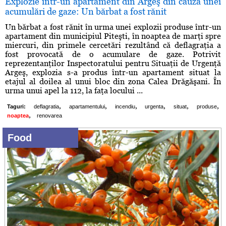
Explozie într-un apartament din Argeş din cauza unei
acumulări de gaze: Un bărbat a fost rănit
Un bărbat a fost rănit în urma unei explozii produse într-un
apartament din municipiul Piteşti, în noaptea de marţi spre
miercuri, din primele cercetări rezultând că deflagraţia a
fost provocată de o acumulare de gaze. Potrivit
reprezentanţilor Inspectoratului pentru Situaţii de Urgenţă
Argeş, explozia s-a produs într-un apartament situat la
etajul al doilea al unui bloc din zona Calea Drăgăşani. În
urma unui apel la 112, la faţa locului ...
,
,
,
,
,
,
Taguri:
deflagratia
apartamentului
incendiu
urgenta
situat
produse
,
noaptea
renovarea
Food