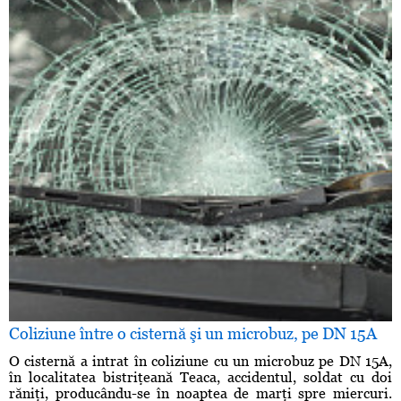
Coliziune între o cisternă şi un microbuz, pe DN 15A
O cisternă a intrat în coliziune cu un microbuz pe DN 15A,
în localitatea bistriţeană Teaca, accidentul, soldat cu doi
răniţi, producându-se în noaptea de marţi spre miercuri.