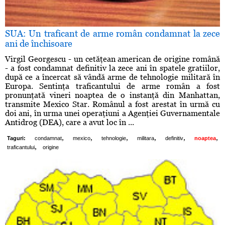
SUA: Un traficant de arme român condamnat la zece
ani de închisoare
Virgil Georgescu - un cetăţean american de origine română
- a fost condamnat definitiv la zece ani în spatele gratiilor,
după ce a încercat să vândă arme de tehnologie militară în
Europa. Sentinţa traficantului de arme român a fost
pronunţată vineri noaptea de o instanţă din Manhattan,
transmite Mexico Star. Românul a fost arestat în urmă cu
doi ani, în urma unei operaţiuni a Agenţiei Guvernamentale
Antidrog (DEA), care a avut loc în ...
,
,
,
,
,
,
Taguri:
condamnat
mexico
tehnologie
militara
definitiv
noaptea
,
traficantului
origine