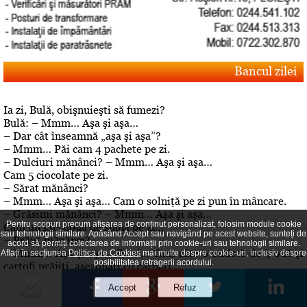
Bancul zilei
Ia zi, Bulă, obişnuieşti să fumezi?
Bulă: – Mmm… Aşa şi aşa…
– Dar cât înseamnă „aşa şi aşa”?
– Mmm… Păi cam 4 pachete pe zi.
– Dulciuri mănânci? – Mmm… Aşa şi aşa…
Cam 5 ciocolate pe zi.
– Sărat mănânci?
– Mmm… Aşa şi aşa… Cam o solniţă pe zi pun în mâncare.
– Grăsimi mănânci? – Mmm… Aşa şi aşa…
Pentru scopuri precum afișarea de conținut personalizat, folosim module cookie
Cam un kil- două de slană pe zi…
sau tehnologii similare. Apăsând Accept sau navigând pe acest website, sunteți de
– Prăjit mănânci?
acord să permiți colectarea de informații prin cookie-uri sau tehnologii similare.
– Mmm… Aşa şi aşa… Pe zi… Cam câte o omletă de 4 ouă şi
Aflați în secțiunea
Politica de Cookies
mai multe despre cookie-uri, inclusiv despre
posibilitatea retragerii acordului.
cartofi prăjiţi, asezonaţi cu cârnaţi
.– Aha… Dar de băut, bei? – A, da! De băut, beau!
Editorial