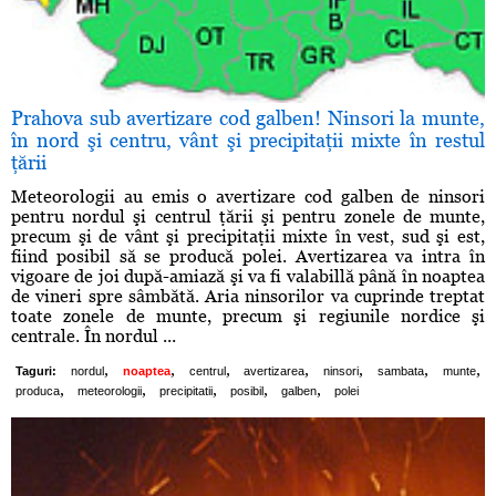
Prahova sub avertizare cod galben! Ninsori la munte,
în nord şi centru, vânt şi precipitaţii mixte în restul
ţării
Meteorologii au emis o avertizare cod galben de ninsori
pentru nordul şi centrul ţării şi pentru zonele de munte,
precum şi de vânt şi precipitaţii mixte în vest, sud şi est,
fiind posibil să se producă polei. Avertizarea va intra în
vigoare de joi după-amiază şi va fi valabillă până în noaptea
de vineri spre sâmbătă. Aria ninsorilor va cuprinde treptat
toate zonele de munte, precum şi regiunile nordice şi
centrale. În nordul ...
,
,
,
,
,
,
,
Taguri:
nordul
noaptea
centrul
avertizarea
ninsori
sambata
munte
,
,
,
,
,
produca
meteorologii
precipitatii
posibil
galben
polei