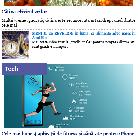
Cătina-elixirul zeilor
Multă vreme ignorată, cătina este recunoscută astăzi drept unul dintre
cele mai
MENIUL de REVELION în lume: ce alimente aduc noroc în
Anul Nou
Mai toate mâncărurile „tradiţionale” pentru noaptea dintre ani
sunt gândite în raport
Tech
Cele mai bune 4 aplicaţii de fitness şi sănătate pentru iPhone