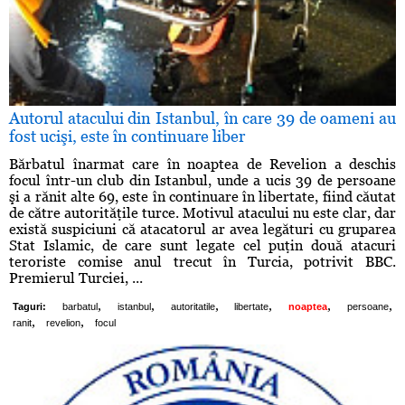
Autorul atacului din Istanbul, în care 39 de oameni au
fost ucişi, este în continuare liber
Bărbatul înarmat care în noaptea de Revelion a deschis
focul într-un club din Istanbul, unde a ucis 39 de persoane
şi a rănit alte 69, este în continuare în libertate, fiind căutat
de către autorităţile turce. Motivul atacului nu este clar, dar
există suspiciuni că atacatorul ar avea legături cu gruparea
Stat Islamic, de care sunt legate cel puţin două atacuri
teroriste comise anul trecut în Turcia, potrivit BBC.
Premierul Turciei, ...
,
,
,
,
,
,
Taguri:
barbatul
istanbul
autoritatile
libertate
noaptea
persoane
,
,
ranit
revelion
focul