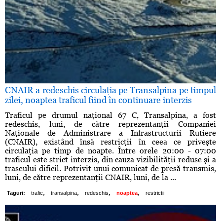
CNAIR a redeschis circulaţia pe Transalpina pe timpul
zilei, noaptea traficul fiind în continuare interzis
Traficul pe drumul naţional 67 C, Transalpina, a fost
redeschis, luni, de către reprezentanţii Companiei
Naţionale de Administrare a Infrastructurii Rutiere
(CNAIR), existând însă restricţii în ceea ce priveşte
circulaţia pe timp de noapte. Între orele 20:00 - 07:00
traficul este strict interzis, din cauza vizibilităţii reduse şi a
traseului dificil. Potrivit unui comunicat de presă transmis,
luni, de către reprezentanţii CNAIR, luni, de la ...
,
,
,
,
Taguri:
trafic
transalpina
redeschis
noaptea
restrictii