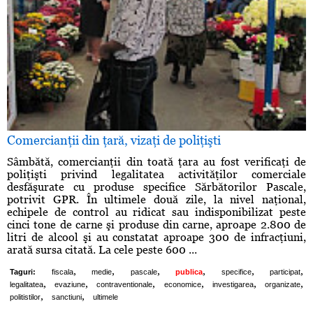
Comercianţii din ţară, vizaţi de poliţişti
Sâmbătă, comercianţii din toată ţara au fost verificaţi de
poliţişti privind legalitatea activităţilor comerciale
desfăşurate cu produse specifice Sărbătorilor Pascale,
potrivit GPR. În ultimele două zile, la nivel naţional,
echipele de control au ridicat sau indisponibilizat peste
cinci tone de carne şi produse din carne, aproape 2.800 de
litri de alcool şi au constatat aproape 300 de infracţiuni,
arată sursa citată. La cele peste 600 ...
,
,
,
,
,
,
Taguri:
fiscala
medie
pascale
publica
specifice
participat
,
,
,
,
,
,
legalitatea
evaziune
contraventionale
economice
investigarea
organizate
,
,
politistilor
sanctiuni
ultimele