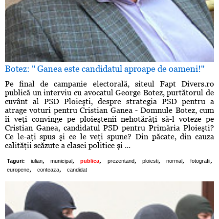
Botez: " Ganea este candidatul aproape de oameni!"
Pe final de campanie electorală, siteul Fapt Divers.ro
publică un interviu cu avocatul George Botez, purtătorul de
cuvânt al PSD Ploieşti, despre strategia PSD pentru a
atrage voturi pentru Cristian Ganea - Domnule Botez, cum
îi veţi convinge pe ploieştenii nehotărâţi să-l voteze pe
Cristian Ganea, candidatul PSD pentru Primăria Ploieşti?
Ce le-aţi spus şi ce le veţi spune? Din păcate, din cauza
calităţii scăzute a clasei politice şi ...
,
,
,
,
,
,
,
Taguri:
iulian
municipal
publica
prezentand
ploiesti
normal
fotografii
,
,
europene
conteaza
candidat