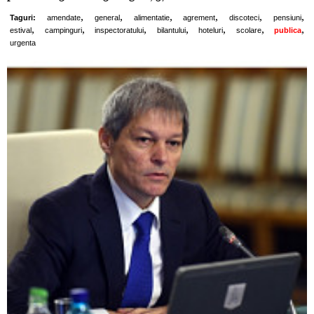
,
,
,
,
,
,
Taguri:
amendate
general
alimentatie
agrement
discoteci
pensiuni
,
,
,
,
,
,
,
estival
campinguri
inspectoratului
bilantului
hoteluri
scolare
publica
urgenta