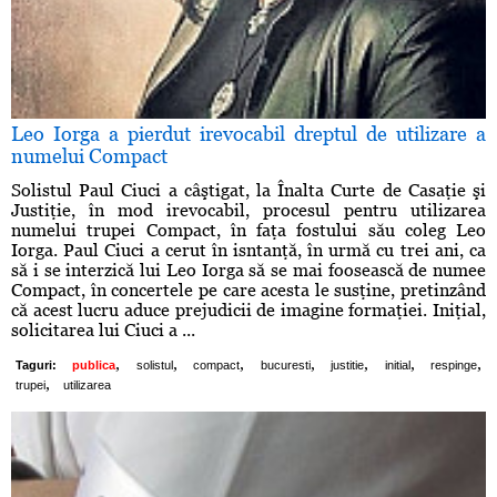
Leo Iorga a pierdut irevocabil dreptul de utilizare a
numelui Compact
Solistul Paul Ciuci a câştigat, la Înalta Curte de Casaţie şi
Justiţie, în mod irevocabil, procesul pentru utilizarea
numelui trupei Compact, în faţa fostului său coleg Leo
Iorga. Paul Ciuci a cerut în isntanţă, în urmă cu trei ani, ca
să i se interzică lui Leo Iorga să se mai foosească de numee
Compact, în concertele pe care acesta le susţine, pretinzând
că acest lucru aduce prejudicii de imagine formaţiei. Iniţial,
solicitarea lui Ciuci a ...
,
,
,
,
,
,
,
Taguri:
publica
solistul
compact
bucuresti
justitie
initial
respinge
,
trupei
utilizarea