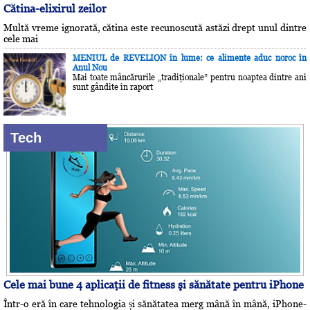
Cătina-elixirul zeilor
Multă vreme ignorată, cătina este recunoscută astăzi drept unul dintre
cele mai
MENIUL de REVELION în lume: ce alimente aduc noroc în
Anul Nou
Mai toate mâncărurile „tradiţionale” pentru noaptea dintre ani
sunt gândite în raport
Tech
Cele mai bune 4 aplicaţii de fitness şi sănătate pentru iPhone
Într-o eră în care tehnologia și sănătatea merg mână în mână, iPhone-