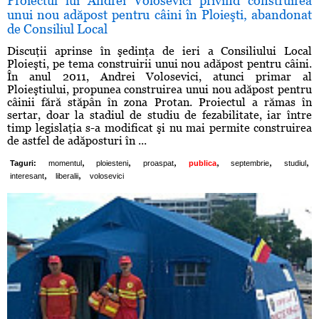
Proiectul lui Andrei Volosevici privind construirea
unui nou adăpost pentru câini în Ploieşti, abandonat
de Consiliul Local
Discuţii aprinse în şedinţa de ieri a Consiliului Local
Ploieşti, pe tema construirii unui nou adăpost pentru câini.
În anul 2011, Andrei Volosevici, atunci primar al
Ploieştiului, propunea construirea unui nou adăpost pentru
câinii fără stăpân în zona Protan. Proiectul a rămas în
sertar, doar la stadiul de studiu de fezabilitate, iar între
timp legislaţia s-a modificat şi nu mai permite construirea
de astfel de adăposturi în ...
,
,
,
,
,
,
Taguri:
momentul
ploiesteni
proaspat
publica
septembrie
studiul
,
,
interesant
liberalii
volosevici