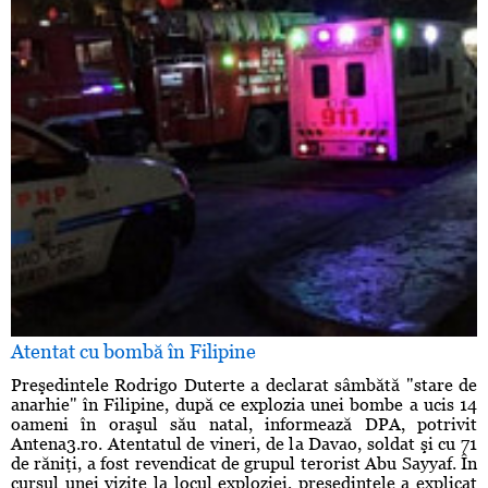
Atentat cu bombă în Filipine
Preşedintele Rodrigo Duterte a declarat sâmbătă "stare de
anarhie" în Filipine, după ce explozia unei bombe a ucis 14
oameni în oraşul său natal, informează DPA, potrivit
Antena3.ro. Atentatul de vineri, de la Davao, soldat şi cu 71
de răniţi, a fost revendicat de grupul terorist Abu Sayyaf. În
cursul unei vizite la locul exploziei, preşedintele a explicat