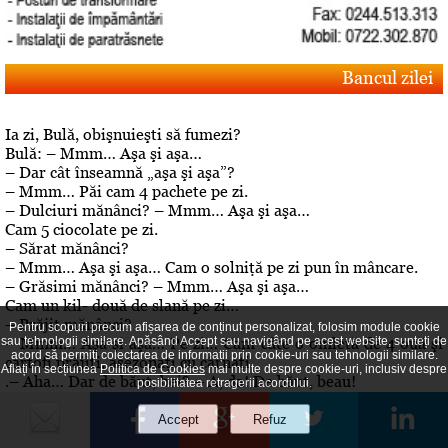
Bancul zilei
Ia zi, Bulă, obişnuieşti să fumezi?
Bulă: – Mmm… Aşa şi aşa…
– Dar cât înseamnă „aşa şi aşa”?
– Mmm… Păi cam 4 pachete pe zi.
– Dulciuri mănânci? – Mmm… Aşa şi aşa…
Cam 5 ciocolate pe zi.
– Sărat mănânci?
– Mmm… Aşa şi aşa… Cam o solniţă pe zi pun în mâncare.
– Grăsimi mănânci? – Mmm… Aşa şi aşa…
Cam un kil- două de slană pe zi…
– Prăjit mănânci?
Pentru scopuri precum afișarea de conținut personalizat, folosim module cookie
– Mmm… Aşa şi aşa… Pe zi… Cam câte o omletă de 4 ouă şi
sau tehnologii similare. Apăsând Accept sau navigând pe acest website, sunteți de
acord să permiți colectarea de informații prin cookie-uri sau tehnologii similare.
cartofi prăjiţi, asezonaţi cu cârnaţi
Aflați în secțiunea
Politica de Cookies
mai multe despre cookie-uri, inclusiv despre
.– Aha… Dar de băut, bei? – A, da! De băut, beau!
posibilitatea retragerii acordului.
Editorial