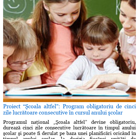
Proiect “Şcoala altfel”: Program obligatoriu de cinci
zile lucrătoare consecutive în cursul anului şcolar
Programul naţional „Şcoala altfel” devine obligatoriu,
durează cinci zile consecutive lucrătoare în timpul anului
şcolar şi poate fi derulat pe baza unei planificări oricând în
timpul anului şcolar, la decizia fiecărei unităţi de