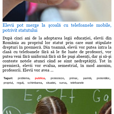
Elevii pot merge la şcoală cu telefoanele mobile,
potrivit statutului
După cinci ani de la adoptarea legii educaţiei, elevii din
România au propriul lor statut prin care sunt stipulate
drepturi în premieră. Din toamnă, elevii vor putea intra la
clasă cu telefoanele fără să le fie luate de profesori, vor
putea veni fără uniformă fără să fie puşi absenţi, dar şi să-şi
conteste notele atunci când se simt nedreptăţiţi. Tot în
premieră, elevii vor evalua, semestrial, în mod anonim,
profesorii. Elevii vor avea ...
,
,
,
,
,
,
Taguri:
problema
publica
protesteze
primar
parintii
pretentiilor
,
,
,
,
,
propriul
reguli
schimbarea
situatiei
sursa
telefoanele