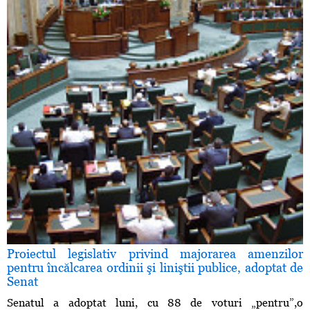
Proiectul legislativ privind majorarea amenzilor
pentru încălcarea ordinii şi liniştii publice, adoptat de
Senat
Senatul a adoptat luni, cu 88 de voturi „pentru”,o