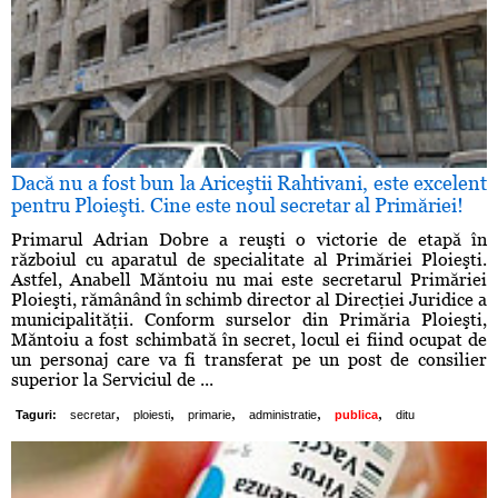
Dacă nu a fost bun la Ariceştii Rahtivani, este excelent
pentru Ploieşti. Cine este noul secretar al Primăriei!
Primarul Adrian Dobre a reuşti o victorie de etapă în
războiul cu aparatul de specialitate al Primăriei Ploieşti.
Astfel, Anabell Măntoiu nu mai este secretarul Primăriei
Ploieşti, rămânând în schimb director al Direcţiei Juridice a
municipalităţii. Conform surselor din Primăria Ploieşti,
Măntoiu a fost schimbată în secret, locul ei fiind ocupat de
un personaj care va fi transferat pe un post de consilier
superior la Serviciul de ...
,
,
,
,
,
Taguri:
secretar
ploiesti
primarie
administratie
publica
ditu