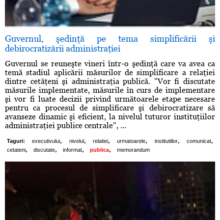
Guvernul, şedinţă pe tema simplificării şi
debirocratizării administraţiei
Guvernul se reuneşte vineri într-o şedinţă care va avea ca
temă stadiul aplicării măsurilor de simplificare a relaţiei
dintre cetăţeni şi administraţia publică. "Vor fi discutate
măsurile implementate, măsurile în curs de implementare
şi vor fi luate decizii privind următoarele etape necesare
pentru ca procesul de simplificare şi debirocratizare să
avanseze dinamic şi eficient, la nivelul tuturor instituţiilor
administraţiei publice centrale", ...
,
,
,
,
,
,
Taguri:
executivului
nivelul
relatiei
urmatoarele
institutiilor
comunicat
,
,
,
,
cetateni
discutate
informat
publica
memorandum