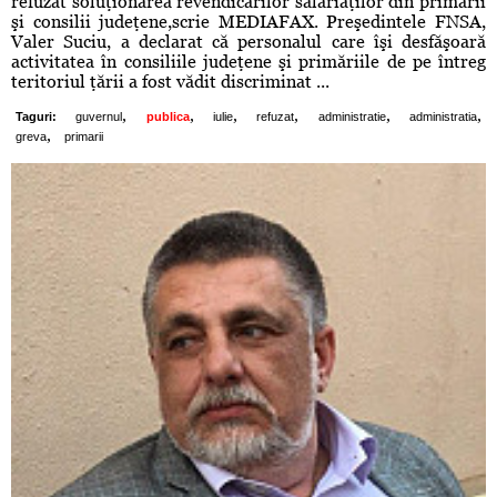
refuzat soluţionarea revendicărilor salariaţilor din primării
şi consilii judeţene,scrie MEDIAFAX. Preşedintele FNSA,
Valer Suciu, a declarat că personalul care îşi desfăşoară
activitatea în consiliile judeţene şi primăriile de pe întreg
teritoriul ţării a fost vădit discriminat ...
,
,
,
,
,
,
Taguri:
guvernul
publica
iulie
refuzat
administratie
administratia
,
greva
primarii