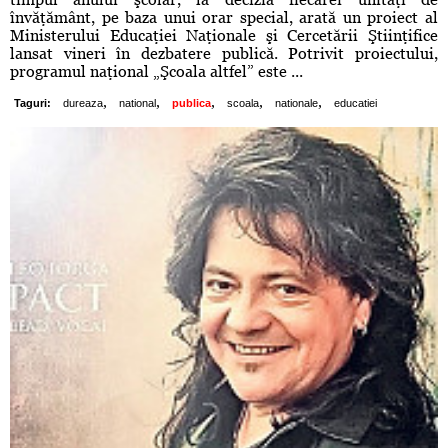
învăţământ, pe baza unui orar special, arată un proiect al
Ministerului Educaţiei Naţionale şi Cercetării Ştiinţifice
lansat vineri în dezbatere publică. Potrivit proiectului,
programul naţional „Şcoala altfel” este ...
,
,
,
,
,
Taguri:
dureaza
national
publica
scoala
nationale
educatiei