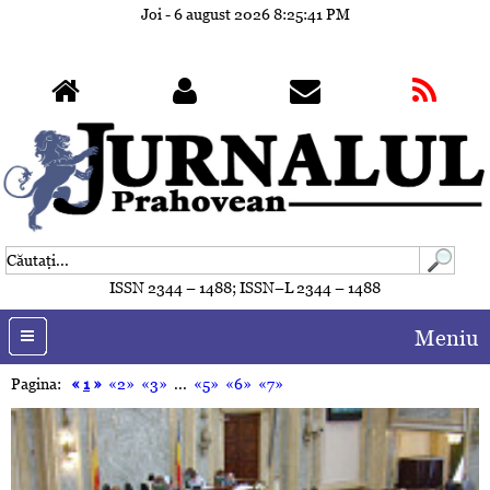
Joi - 6 august 2026
8:25:44 PM
ISSN 2344 – 1488; ISSN–L 2344 – 1488
Meniu
Pagina:
«
1
»
«2»
«3»
...
«5»
«6»
«7»