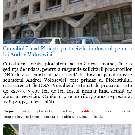
Consiliul Local Ploieşti-parte civilă în dosarul penal a
lui Andrei Volosevici
Consilierii locali ploieşteni se întâlnesc mâine, într-o
şedinţă de îndată, pentru a răspunde solicitării procurorilor
DNA de a se constitui parte civilă în dosarul penal în care
senatorul Andrei Volosevici, fost primar al Ploieştiului,
este cercetat de DNA Prejudiciul estimat de procurori este
de 32.577.437,07 lei. de lei, fostul primar fiind acuzat de
abuz în serviciu. Conform procurorilor, suma reprezintă:
17.842.137,70 lei – plăţi ...
,
,
,
,
,
,
Taguri:
local
ploiestiului
exclusiv
publica
serviciu
unitatii
,
,
,
,
,
procurorilor
ploiesteni
societate
publice
prahova
locala