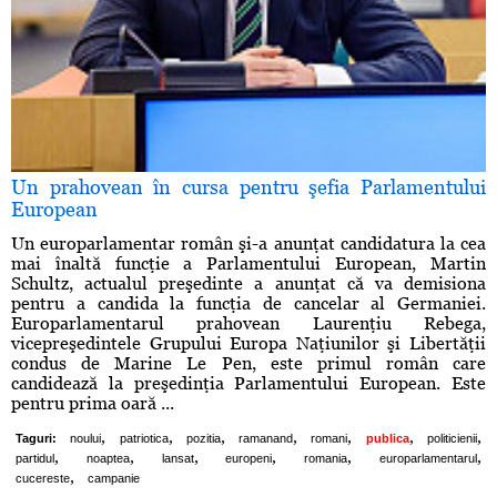
Un prahovean în cursa pentru şefia Parlamentului
European
Un europarlamentar român şi-a anunţat candidatura la cea
mai înaltă funcţie a Parlamentului European, Martin
Schultz, actualul preşedinte a anunţat că va demisiona
pentru a candida la funcţia de cancelar al Germaniei.
Europarlamentarul prahovean Laurenţiu Rebega,
vicepreşedintele Grupului Europa Naţiunilor şi Libertăţii
condus de Marine Le Pen, este primul român care
candidează la preşedinţia Parlamentului European. Este
pentru prima oară ...
,
,
,
,
,
,
,
Taguri:
noului
patriotica
pozitia
ramanand
romani
publica
politicienii
,
,
,
,
,
,
partidul
noaptea
lansat
europeni
romania
europarlamentarul
,
cucereste
campanie