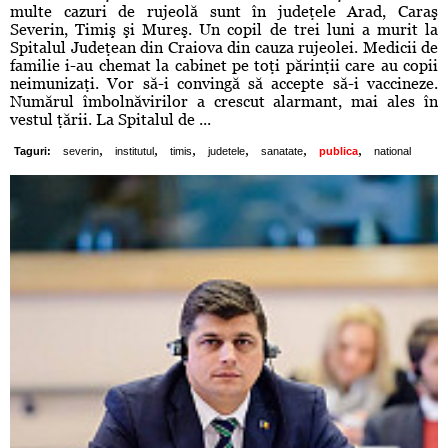
multe cazuri de rujeolă sunt în judeţele Arad, Caraş
Severin, Timiş şi Mureş. Un copil de trei luni a murit la
Spitalul Judeţean din Craiova din cauza rujeolei. Medicii de
familie i-au chemat la cabinet pe toţi părinţii care au copii
neimunizaţi. Vor să-i convingă să accepte să-i vaccineze.
Numărul îmbolnăvirilor a crescut alarmant, mai ales în
vestul ţării. La Spitalul de ...
,
,
,
,
,
,
Taguri:
severin
institutul
timis
judetele
sanatate
publica
national