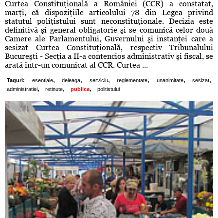
Curtea Constituţională a României (CCR) a constatat,
marţi, că dispoziţiile articolului 78 din Legea privind
statutul poliţistului sunt neconstituţionale. Decizia este
definitivă şi general obligatorie şi se comunică celor două
Camere ale Parlamentului, Guvernului şi instanţei care a
sesizat Curtea Constituţională, respectiv Tribunalului
Bucureşti - Secţia a II-a contencios administrativ şi fiscal, se
arată într-un comunicat al CCR. Curtea ...
,
,
,
,
,
,
Taguri:
esentiale
deleaga
serviciu
reglementate
unanimitate
sesizat
,
,
,
administratiei
retinute
publica
politistului