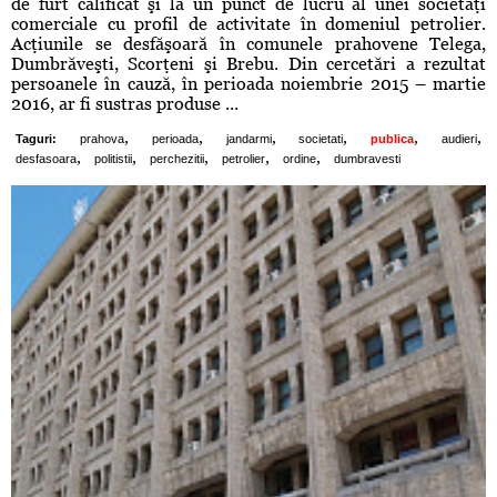
de furt calificat şi la un punct de lucru al unei societăţi
comerciale cu profil de activitate în domeniul petrolier.
Acţiunile se desfăşoară în comunele prahovene Telega,
Dumbrăveşti, Scorţeni şi Brebu. Din cercetări a rezultat
persoanele în cauză, în perioada noiembrie 2015 – martie
2016, ar fi sustras produse ...
,
,
,
,
,
,
Taguri:
prahova
perioada
jandarmi
societati
publica
audieri
,
,
,
,
,
desfasoara
politistii
perchezitii
petrolier
ordine
dumbravesti