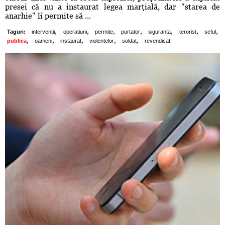
presei că nu a instaurat legea marţială, dar "starea de
anarhie" îi permite să ...
,
,
,
,
,
,
,
Taguri:
interventii
operatiuni
permite
purtator
siguranta
terorist
seful
,
,
,
,
,
publica
oameni
instaurat
violentelor
soldat
revendicat