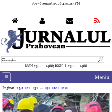
Joi - 6 august 2026
4:35:30 PM
ISSN 2344 – 1488; ISSN–L 2344 – 1488
Meniu
Pagina:
«
1
»
«2»
«3»
...
«9»
«10»
«11»