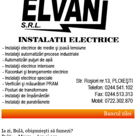
Bancul zilei
Ia zi, Bulă, obişnuieşti să fumezi?