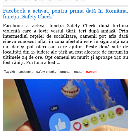
Facebook a activat, pentru prima dată în România,
funcţia „Safety Check”
Facebook a activat funcţia Safety Check după furtuna
violentă care a lovit vestul ţării, ieri după-amiază. Prin
intermediul reţelei de socializare, oamenii pot afla dacă
cineva cunoscut aflat în zona afectată este în siguranţă sau
nu, dar şi pot oferi sau cere ajutor. Peste două sute de
localităţi din 15 judeţe ale ţării au fost afectate de furtuni în
ultimele 24 de ore. Opt oameni au murit şi aproape 140 au
fost răniţi. Furtuna a fost ...
,
,
,
,
Taguri:
facebook
safety check
furtuna
retea
oameni