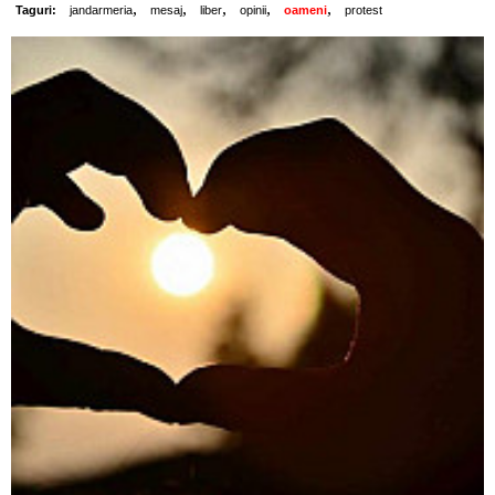
,
,
,
,
,
Taguri:
jandarmeria
mesaj
liber
opinii
oameni
protest