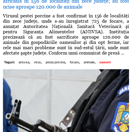
africană în 156 de localităţi din zece judeţe; au fost
ucise aproape 120.000 de animale
Virusul pestei porcine a fost confirmat în 156 de localităţi
din zece judeţe, unde s-au înregistrat 725 de focare, a
anunţat Autoritatea Naţională Sanitară Veterinară şi
pentru Siguranţa Alimentelor (ANSVSA). Instituţia
precizează că au fost sacrificate aproape 120.000 de
animale din gospodăriile oamenilor şi din opt ferme, iar
cele mai mari probleme sunt în sud-estul ţării, unde sunt
afectate şapte judeţe. Conform unui comunicat de presă ...
,
,
,
,
,
Taguri:
ansvsa
virus
pesta porcina
focare
animale
oameni