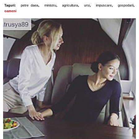
,
,
,
,
,
,
Taguri:
petre daea
ministru
agricultura
ursi
impuscare
gospodarii
oameni