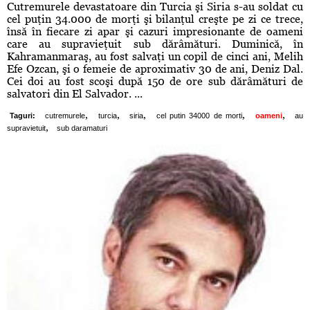
Cutremurele devastatoare din Turcia şi Siria s-au soldat cu
cel puţin 34.000 de morţi şi bilanţul creşte pe zi ce trece,
însă în fiecare zi apar şi cazuri impresionante de oameni
care au supravieţuit sub dărâmături. Duminică, în
Kahramanmaraş, au fost salvaţi un copil de cinci ani, Melih
Efe Ozcan, şi o femeie de aproximativ 30 de ani, Deniz Dal.
Cei doi au fost scoşi după 150 de ore sub dărâmături de
salvatori din El Salvador. ...
,
,
,
,
,
Taguri:
cutremurele
turcia
siria
cel putin 34000 de morti
oameni
au
,
supravietuit
sub daramaturi