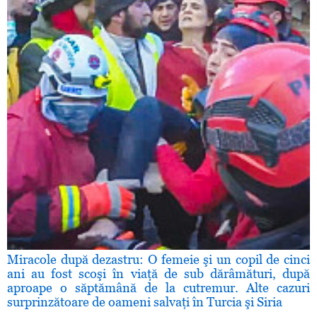
Miracole după dezastru: O femeie şi un copil de cinci
ani au fost scoşi în viaţă de sub dărâmături, după
aproape o săptămână de la cutremur. Alte cazuri
surprinzătoare de oameni salvaţi în Turcia şi Siria