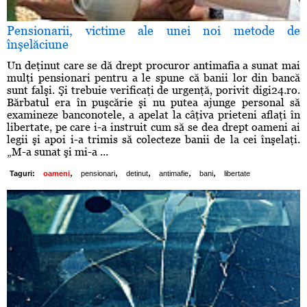
Pensionarii, victime ale unei noi metode de
înşelăciune
Un deţinut care se dă drept procuror antimafia a sunat mai
mulţi pensionari pentru a le spune că banii lor din bancă
sunt falşi. Şi trebuie verificaţi de urgenţă, porivit digi24.ro.
Bărbatul era în puşcărie şi nu putea ajunge personal să
examineze banconotele, a apelat la câţiva prieteni aflaţi în
libertate, pe care i-a instruit cum să se dea drept oameni ai
legii şi apoi i-a trimis să colecteze banii de la cei înşelaţi.
„M-a sunat şi mi-a ...
,
,
,
,
,
Taguri:
oameni
pensionari
detinut
antimafie
bani
libertate