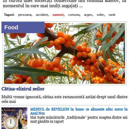
în curtea unei societăţi comerciale din comuna Bascov, în
momentul în care mai mulţi angajaţi ...
,
,
,
,
,
,
Taguri:
persoana
accident
oameni
comuna
arges
sofer
raniti
Food
Cătina-elixirul zeilor
Multă vreme ignorată, cătina este recunoscută astăzi drept unul dintre
cele mai
MENIUL de REVELION în lume: ce alimente aduc noroc în
Anul Nou
Mai toate mâncărurile „tradiţionale” pentru noaptea dintre ani
sunt gândite în raport