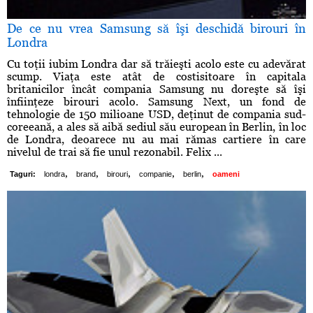
De ce nu vrea Samsung să îşi deschidă birouri în
Londra
Cu toţii iubim Londra dar să trăieşti acolo este cu adevărat
scump. Viaţa este atât de costisitoare în capitala
britanicilor încât compania Samsung nu doreşte să îşi
înfiinţeze birouri acolo. Samsung Next, un fond de
tehnologie de 150 milioane USD, deţinut de compania sud-
coreeană, a ales să aibă sediul său european în Berlin, în loc
de Londra, deoarece nu au mai rămas cartiere în care
nivelul de trai să fie unul rezonabil. Felix ...
,
,
,
,
,
Taguri:
londra
brand
birouri
companie
berlin
oameni