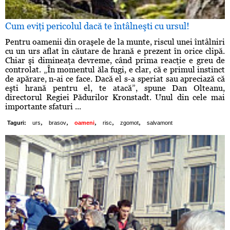
Cum eviţi pericolul dacă te întâlneşti cu ursul!
Pentru oamenii din oraşele de la munte, riscul unei întâlniri
cu un urs aflat în căutare de hrană e prezent în orice clipă.
Chiar şi dimineaţa devreme, când prima reacţie e greu de
controlat. „În momentul ăla fugi, e clar, că e primul instinct
de apărare, n-ai ce face. Dacă el s-a speriat sau apreciază că
eşti hrană pentru el, te atacă”, spune Dan Olteanu,
directorul Regiei Pădurilor Kronstadt. Unul din cele mai
importante sfaturi ...
,
,
,
,
,
Taguri:
urs
brasov
oameni
risc
zgomot
salvamont