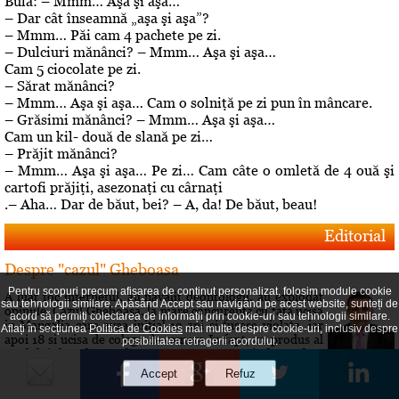
Bulă: – Mmm… Aşa şi aşa…
– Dar cât înseamnă „aşa şi aşa”?
– Mmm… Păi cam 4 pachete pe zi.
– Dulciuri mănânci? – Mmm… Aşa şi aşa…
Cam 5 ciocolate pe zi.
– Sărat mănânci?
– Mmm… Aşa şi aşa… Cam o solniţă pe zi pun în mâncare.
– Grăsimi mănânci? – Mmm… Aşa şi aşa…
Cam un kil- două de slană pe zi…
– Prăjit mănânci?
– Mmm… Aşa şi aşa… Pe zi… Cam câte o omletă de 4 ouă şi
cartofi prăjiţi, asezonaţi cu cârnaţi
.– Aha… Dar de băut, bei? – A, da! De băut, beau!
Editorial
Despre "cazul" Gheboasa
Pentru scopuri precum afișarea de conținut personalizat, folosim module cookie
A luat foc internetul, au navalit deontologii, au explodat
sau tehnologii similare. Apăsând Accept sau navigând pe acest website, sunteți de
opiniile. Cazul Gheboasa, la mare concurenta cu fata ucisa
acord să permiți colectarea de informații prin cookie-uri sau tehnologii similare.
in Mangalia care avea initial 12 ani si fusese violata, iar
Aflați în secțiunea
Politica de Cookies
mai multe despre cookie-uri, inclusiv despre
apoi 18 si ucisa de colega de camera In fapt, un produs al
posibilitatea retragerii acordului.
gradului de cultura aferent unor concetateni, domnul cu
pricina a fost lasat sa evolueze intr-o siluire a...