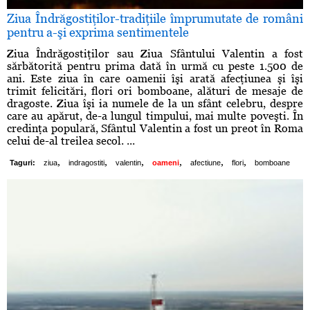
Ziua Îndrăgostiţilor-tradiţiile împrumutate de români
pentru a-şi exprima sentimentele
Ziua Îndrăgostiţilor sau Ziua Sfântului Valentin a fost
sărbătorită pentru prima dată în urmă cu peste 1.500 de
ani. Este ziua în care oamenii îşi arată afecţiunea şi îşi
trimit felicitări, flori ori bomboane, alături de mesaje de
dragoste. Ziua îşi ia numele de la un sfânt celebru, despre
care au apărut, de-a lungul timpului, mai multe poveşti. În
credinţa populară, Sfântul Valentin a fost un preot în Roma
celui de-al treilea secol. ...
,
,
,
,
,
,
Taguri:
ziua
indragostiti
valentin
oameni
afectiune
flori
bomboane