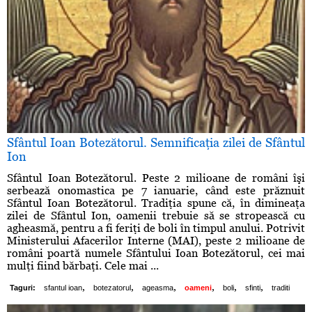
Sfântul Ioan Botezătorul. Semnificaţia zilei de Sfântul
Ion
Sfântul Ioan Botezătorul. Peste 2 milioane de români îşi
serbează onomastica pe 7 ianuarie, când este prăznuit
Sfântul Ioan Botezătorul. Tradiţia spune că, în dimineaţa
zilei de Sfântul Ion, oamenii trebuie să se stropească cu
agheasmă, pentru a fi feriţi de boli în timpul anului. Potrivit
Ministerului Afacerilor Interne (MAI), peste 2 milioane de
români poartă numele Sfântului Ioan Botezătorul, cei mai
mulţi fiind bărbaţi. Cele mai ...
,
,
,
,
,
,
Taguri:
sfantul ioan
botezatorul
ageasma
oameni
boli
sfinti
traditi