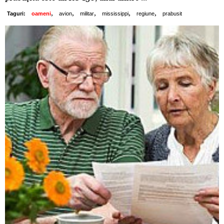
,
,
,
,
,
Taguri:
oameni
avion
militar
mississippi
regiune
prabusit