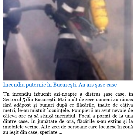
Incendiu puternic în Bucureşti. Au ars şase case
Un incendiu izbucnit azi-noapte a distrus şase case, în
Sectorul 5 din Bucureşti. Mai mult de zece oameni au rămas
fără adăpost şi bunuri după ce flăcările, înalte de câţiva
metri, le-au mistuit locuinţele. Pompierii au avut nevoie de
câteva ore ca să stingă incendiul. Focul a pornit de la una
dintre case. În jumătate de oră, flăcările s-au extins şi la
imobilele vecine. Alte zeci de persoane care locuiesc în zonă
au ieşit din case, speriate ...