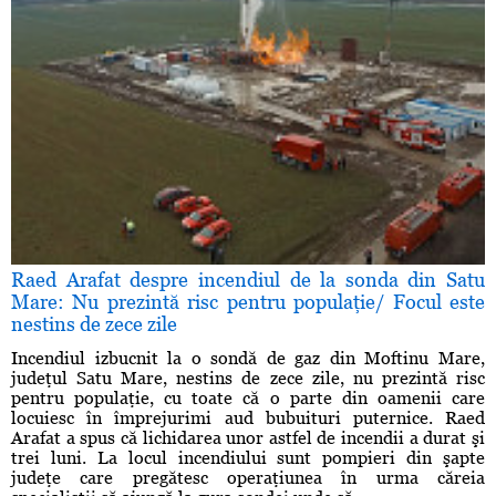
Raed Arafat despre incendiul de la sonda din Satu
Mare: Nu prezintă risc pentru populaţie/ Focul este
nestins de zece zile
Incendiul izbucnit la o sondă de gaz din Moftinu Mare,
judeţul Satu Mare, nestins de zece zile, nu prezintă risc
pentru populaţie, cu toate că o parte din oamenii care
locuiesc în împrejurimi aud bubuituri puternice. Raed
Arafat a spus că lichidarea unor astfel de incendii a durat şi
trei luni. La locul incendiului sunt pompieri din şapte
judeţe care pregătesc operaţiunea în urma căreia