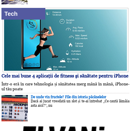
Tech
Cele mai bune 4 aplicaţii de fitness şi sănătate pentru iPhone
Într-o eră în care tehnologia și sănătatea merg mână în mână, iPhone-
ul tău poate
De unde vin fructele? File din istoria păcănelelor
Dacă ai jucat vreodată un slot și te-ai întrebat „Ce caută lămâia
asta aici?”, nu