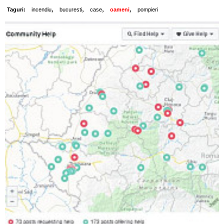
,
,
,
,
Taguri:
incendiu
bucuresti
case
oameni
pompieri