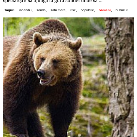
specialiştii să ajungă la gura sondei unde să ...
,
,
,
,
,
,
Taguri:
incendiu
sonda
satu mare
risc
populatie
oameni
bubuituri