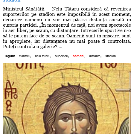
Ministrul Sănătăţii – Nelu Tătaru consideră că revenirea
suporterilor pe stadion este imposibilă în acest moment,
deoarece oamenii nu vor mai păstra distanţa socială în
euforia partidei. „În momentul de faţă, noi avem spectacole
în aer liber, pe scaun, cu distanţare. Întrecerile sportive n-o
să le putem face de pe scaun. Oamenii sunt în mişcare, sunt
în apropiere, iar distanţarea nu mai poate fi controlată.
Puteţi controla o galerie? ...
,
,
,
,
,
Taguri:
ministru
nelu tataru
suporteri
oameni
distanta
stadion