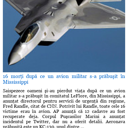
16 morţi după ce un avion militar s-a prăbuşit în
Mississippi
Saispezece oameni şi-au pierdut viaţa după ce un avion
militar s-a prăbuşit în comitatul LeFlore, din Mississippi, a
anunţat directorul pentru servicii de urgenţă din regiune,
Fred Randle, citat de CNN. Potrivit lui Randle, toate cele 16
victime erau în avion. AP anunţă că 12 cadavre au fost
recuperate deja. Corpul Puşcasilor Marini a anunţat
incidentul pe Twitter, dar nu a oferit detalii. Aeronava
prăbuşită este un KC-130, unul dintre ...