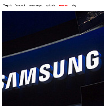
,
,
,
,
Taguri:
facebook
messenger
aplicatie
oameni
day