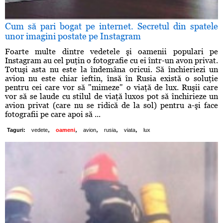
Cum să pari bogat pe internet. Secretul din spatele
unor imagini postate pe Instagram
Foarte multe dintre vedetele şi oamenii populari pe
Instagram au cel puţin o fotografie cu ei într-un avon privat.
Totuşi asta nu este la îndemâna oricui. Să închieriezi un
avion nu este chiar ieftin, însă în Rusia există o soluţie
pentru cei care vor să "mimeze" o viaţă de lux. Ruşii care
vor să se laude cu stilul de viaţă luxos pot să închirieze un
avion privat (care nu se ridică de la sol) pentru a-şi face
fotografii pe care apoi să ...
,
,
,
,
,
Taguri:
vedete
oameni
avion
rusia
viata
lux