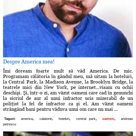
Despre America mea!
Îmi doream foarte mult să văd America. De mic.
Programam călătoria în gândul meu, mă uitam la hoteluri,
la Central Park, la Madison Avenue, la Brooklyn Bridge, la
teatrele mici din New York, pe internet...visam cu ochii
deschişi. Şi, într-o zi, am văzut oameni care cad în genunchi
la sicriul de aur al unui infractor ucis mizerabil de un
poliţist la fel de infractor ca şi el. Am văzut oameni
strângând bani pentru văduva unui om care nu mai ...
,
,
,
,
,
Taguri:
america
calatorie
hoteluri
central park
oameni
andreas
petrescu