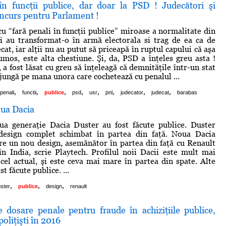
în funcţii publice, dar doar la PSD ! Judecători şi
oncurs pentru Parlament !
cu “fară penali în funcţii publice” miroase a normalitate din
i au transformat-o în armă electorala si trag de ea ca de
t, iar alţii nu au putut să priceapă în ruptul capului că aşa
rumos, este alta chestiune. Şi, da, PSD a înţeles greu asta !
 a fost lăsat cu greu să înţeleagă că demnităţile într-un stat
ajungă pe mana unora care cochetează cu penalul ...
,
,
,
,
,
,
,
,
penali
functii
publice
psd
usr
pnl
judecator
judecat
barabas
ua Dacia
ua generaţie Dacia Duster au fost făcute publice. Duster
esign complet schimbat în partea din faţă. Noua Dacia
e un nou design, asemănător în partea din faţă cu Renault
n India, scrie Playtech. Profilul noii Dacii este mult mai
cel actual, şi este ceva mai mare în partea din spate. Alte
st făcute publice. ...
,
,
,
ster
publice
design
renault
 dosare penale pentru fraude în achiziţiile publice,
oliţişti în 2016