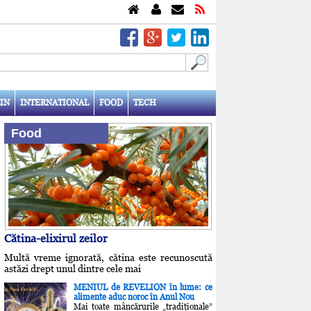
IN
INTERNATIONAL
FOOD
TECH
Food
Cătina-elixirul zeilor
Multă vreme ignorată, cătina este recunoscută
astăzi drept unul dintre cele mai
MENIUL de REVELION în lume: ce
alimente aduc noroc în Anul Nou
Mai toate mâncărurile „tradiţionale”