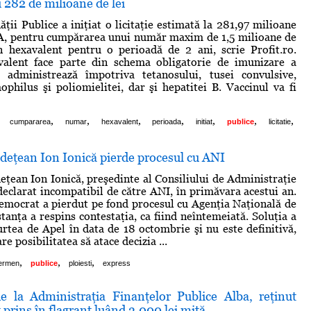
 282 de milioane de lei
ţii Publice a iniţiat o licitaţie estimată la 281,97 milioane
VA, pentru cumpărarea unui număr maxim de 1,5 milioane de
n hexavalent pentru o perioadă de 2 ani, scrie Profit.ro.
valent face parte din schema obligatorie de imunizare a
e administrează împotriva tetanosului, tusei convulsive,
mophilus şi poliomielitei, dar şi hepatitei B. Vaccinul va fi
,
,
,
,
,
,
,
cumpararea
numar
hexavalent
perioada
initiat
publice
licitatie
udeţean Ion Ionică pierde procesul cu ANI
deţean Ion Ionică, preşedinte al Consiliului de Administraţie
 declarat incompatibil de către ANI, în primăvara acestui an.
democrat a pierdut pe fond procesul cu Agenţia Naţională de
stanţa a respins contestaţia, ca fiind neîntemeiată. Soluţia a
urtea de Apel în data de 18 octombrie şi nu este definitivă,
re posibilitatea să atace decizia ...
,
,
,
ermen
publice
ploiesti
express
e la Administraţia Finanţelor Publice Alba, reţinut
t prins în flagrant luând 3.000 lei mită