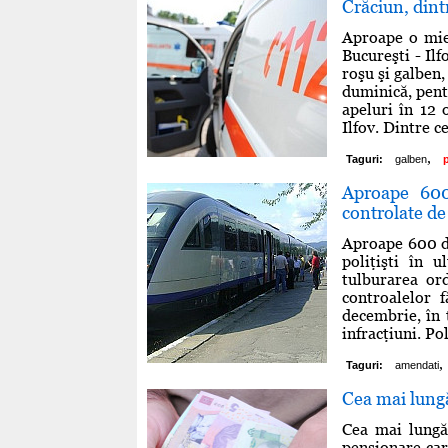
Crăciun, dint
Aproape o mie 
Bucureşti - Ilf
roşu şi galben,
duminică, pent
apeluri în 12 
Ilfov. Dintre c
,
Taguri:
galben
Aproape 600 
controlate de 
Aproape 600 de 
poliţişti în 
tulburarea ord
controalelor f
decembrie, în t
infracţiuni. Pol
,
Taguri:
amendati
Cea mai lungă
Cea mai lungă 
pensionare car