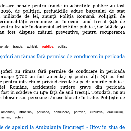
osare penale pentru fraude în achiziţiile publice au fost
 2016, de poliţişti, prejudiciile aduse bugetului de stat
i miliarde de lei, anunţă Poliţia Română. Poliţiştii de
 criminalităţii economice au întocmit anul trecut 946 de
entru fraude în domeniul achiziţiilor publice, iar faţă de 50
au fost dispuse măsuri preventive, pentru recuperarea
,
,
,
,
penale
fraude
achizitii
publice
politisti
şoferi au rămas fără permise de conducere în perioada
şoferi au rămas fără permise de conducere în perioada
aproape 5.700 au fost amendaţi şi pentru alţi 291 au fost
e pentru infracţiuni privind circulaţia pe drumurile publice.
iţiei Române, accidentele rutiere grave din perioada
 fost în scădere cu 14% faţă de anii trecuţi. Totodată, nu au
 blocate sau persoane rămase blocate în trafic. Poliţiştii de
,
,
,
,
,
,
,
amendati
infractiuni
perioada
conducere
permise
circulatia
craciunului
,
ramas
soferi
 de apeluri la Ambulanţa Bucureşti - Ilfov în ziua de