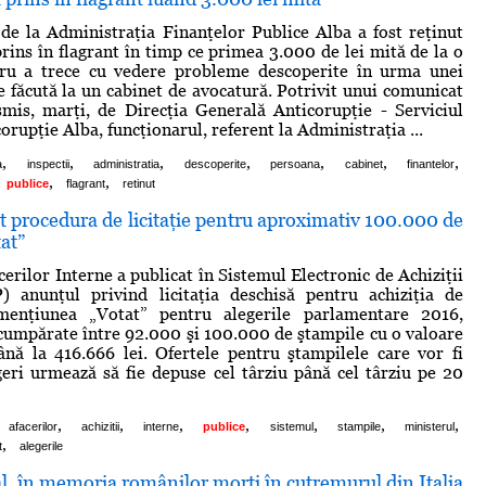
de la Administraţia Finanţelor Publice Alba a fost reţinut
prins în flagrant în timp ce primea 3.000 de lei mită de la o
ru a trece cu vedere probleme descoperite în urma unei
le făcută la un cabinet de avocatură. Potrivit unui comunicat
mis, marţi, de Direcţia Generală Anticorupţie - Serviciul
rupţie Alba, funcţionarul, referent la Administraţia ...
,
,
,
,
,
,
,
a
inspectii
administratia
descoperite
persoana
cabinet
finantelor
,
,
publice
flagrant
retinut
 procedura de licitaţie pentru aproximativ 100.000 de
at”
erilor Interne a publicat în Sistemul Electronic de Achiziţii
) anunţul privind licitaţia deschisă pentru achiziţia de
menţiunea „Votat” pentru alegerile parlamentare 2016,
cumpărate între 92.000 şi 100.000 de ştampile cu o valoare
nă la 416.666 lei. Ofertele pentru ştampilele care vor fi
egeri urmează să fie depuse cel târziu până cel târziu pe 20
,
,
,
,
,
,
,
afacerilor
achizitii
interne
publice
sistemul
stampile
ministerul
,
t
alegerile
l, în memoria românilor morţi în cutremurul din Italia