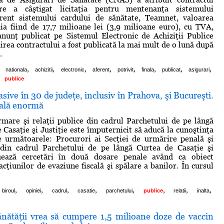
re a câştigat licitaţia pentru mentenanţa sistemului
erent sistemului cardului de sănătate, Teamnet, valoarea
uia fiind de 17,7 milioane lei (3,9 milioane euro), cu TVA,
anunţ publicat pe Sistemul Electronic de Achiziţii Publice
irea contractului a fost publicată la mai mult de o lună după
.
,
,
,
,
,
,
,
,
nationala
achizitii
electronic
aferent
potrivit
finala
publicat
asigurari
publice
asive în 30 de judeţe, inclusiv în Prahova, şi Bucureşti.
cală enormă
rmare şi relaţii publice din cadrul Parchetului de pe lângă
 Casaţie şi Justiţie este împuternicit să aducă la cunoştinţa
e următoarele: Procurori ai Secţiei de urmărire penală şi
ă din cadrul Parchetului de pe lângă Curtea de Casaţie şi
tuează cercetări în două dosare penale având ca obiect
acţiunilor de evaziune fiscală şi spălare a banilor. În cursul
,
,
,
,
,
,
,
,
biroul
opiniei
cadrul
casatie
parchetului
publice
relatii
inalta
ănătăţii vrea să cumpere 1,5 milioane doze de vaccin