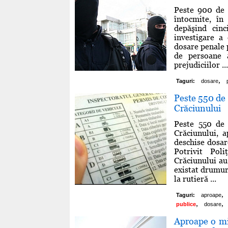
Peste 900 de d
întocmite, în
depăşind cinc
investigare a
dosare penale p
de persoane 
prejudiciilor ...
,
Taguri:
dosare
Peste 550 de 
Crăciunului
Peste 550 de 
Crăciunului, 
deschise dosar
Potrivit Pol
Crăciunului au
existat drumuri
la rutieră ...
,
Taguri:
aproape
,
,
publice
dosare
Aproape o mie