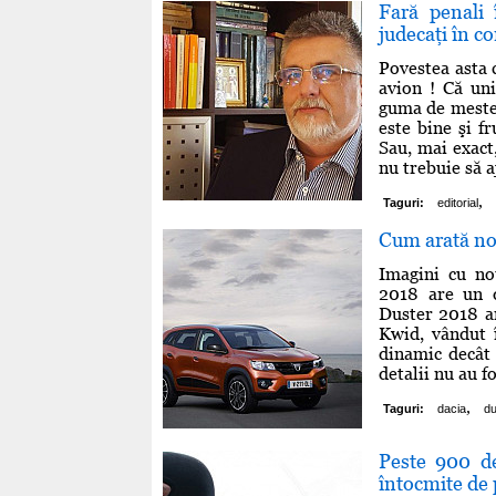
Fară penali 
judecaţi în c
Povestea asta 
avion ! Că uni
guma de mesteca
este bine şi f
Sau, mai exact,
nu trebuie să 
,
Taguri:
editorial
Cum arată no
Imagini cu no
2018 are un d
Duster 2018 ar
Kwid, vândut î
dinamic decât 
detalii nu au fo
,
Taguri:
dacia
du
Peste 900 de
întocmite de p