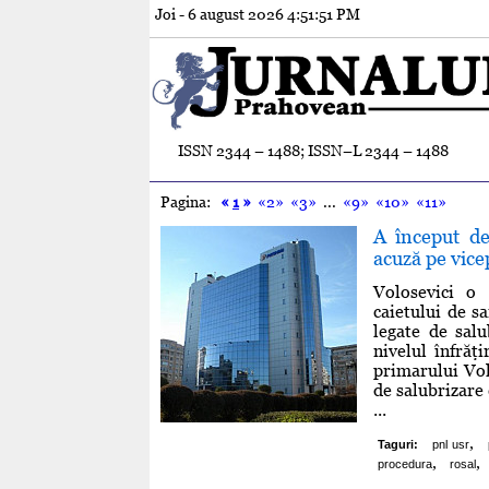
Joi - 6 august 2026
4:51:52 PM
ISSN 2344 – 1488; ISSN–L 2344 – 1488
Pagina:
«
1
»
«2»
«3»
...
«9»
«10»
«11»
A început de
acuză pe vice
Volosevici o 
caietului de s
legate de salu
nivelul înfrăţ
primarului Vol
de salubrizare 
...
,
Taguri:
pnl usr
,
,
procedura
rosal