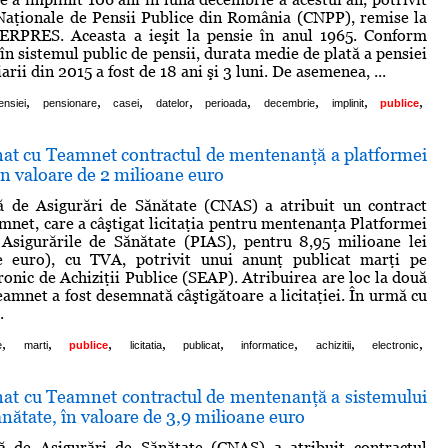
Naţionale de Pensii Publice din România (CNPP), remise la
GERPRES. Aceasta a ieşit la pensie în anul 1965. Conform
în sistemul public de pensii, durata medie de plată a pensiei
arii din 2015 a fost de 18 ani şi 3 luni. De asemenea, ...
,
,
,
,
,
,
,
,
ensiei
pensionare
casei
datelor
perioada
decembrie
implinit
publice
t cu Teamnet contractul de mentenanţă a platformei
în valoare de 2 milioane euro
ă de Asigurări de Sănătate (CNAS) a atribuit un contract
net, care a câştigat licitaţia pentru mentenanţa Platformei
 Asigurările de Sănătate (PIAS), pentru 8,95 milioane lei
e euro), cu TVA, potrivit unui anunţ publicat marţi pe
ronic de Achiziţii Publice (SEAP). Atribuirea are loc la două
eamnet a fost desemnată câştigătoare a licitaţiei. În urmă cu
.
,
,
,
,
,
,
,
,
e
marti
publice
licitatia
publicat
informatice
achizitii
electronic
t cu Teamnet contractul de mentenanţă a sistemului
ănătate, în valoare de 3,9 milioane euro
ă de Asigurări de Sănătate (CNAS) a atribuit contractul