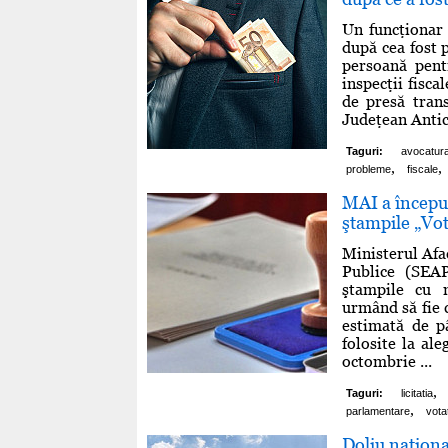
Un funcţionar 
după cea fost 
persoană pent
inspecţii fisca
de presă trans
Judeţean Antico
Taguri:
avocatur
,
,
probleme
fiscale
MAI a început
ştampile „Vot
Ministerul Afac
Publice (SEAP
ştampile cu 
urmând să fie 
estimată de pâ
folosite la al
octombrie ...
,
Taguri:
licitatia
,
parlamentare
vota
Doliu naţiona