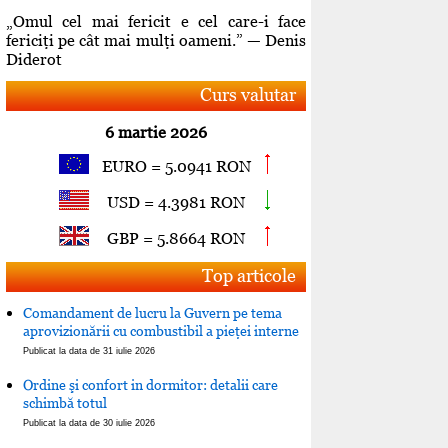
„Omul cel mai fericit e cel care-i face
fericiţi pe cât mai mulţi oameni.” — Denis
Diderot
Curs valutar
6 martie 2026
EURO = 5.0941 RON
USD = 4.3981 RON
GBP = 5.8664 RON
Top articole
Comandament de lucru la Guvern pe tema
aprovizionării cu combustibil a pieţei interne
Publicat la data de 31 iulie 2026
Ordine şi confort in dormitor: detalii care
schimbă totul
Publicat la data de 30 iulie 2026