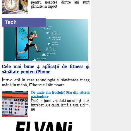
pentru noaptea dintre ani sunt
gândite în raport
Tech
Cele mai bune 4 aplicaţii de fitness şi
sănătate pentru iPhone
Într-o eră în care tehnologia și sănătatea merg
mână în mână, iPhone-ul tău poate
De unde vin fructele? File din istoria
păcănelelor
Dacă ai jucat vreodată un slot și te-ai
întrebat „Ce caută lămâia asta aici?”,
nu