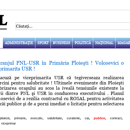
ADMINISTRAŢIE
SPORT
BUSINESS
POLITICĂ
NAŢIONAL
MAGAZ
ranjul PNL-USR în Primăria Ploieşti ! Volosevici o
primarita USR !
acuză pe viceprimarita USR că tegiverseaza realizarea
arcini pentru salubritate ! Ultimele evenimente din Ploieşti
brizarea oraşului au scos la iveală tensiunile existente la
irii dintre PNL şi USR în conducerea executivului . Planul
osevici de a rezilia contractul cu ROSAL pentru activitatea
căi publice şi de a porni imediat o licitaţie pentru selectarea
,
,
,
,
,
,
,
,
ploiesti
primarie
executiv
salubritate
curatenie
cai
publice
contract
viceprimar