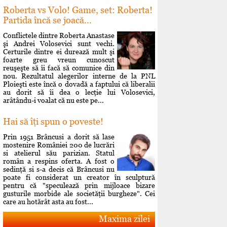
Roberta vs Volo! Game, set: Roberta!
Partida încă se joacă...
Conflictele dintre Roberta Anastase
şi Andrei Volosevici sunt vechi.
Certurile dintre ei durează mult şi
foarte greu vreun cunoscut
reuşeşte să îi facă să comunice din
nou. Rezultatul alegerilor interne de la PNL
Ploieşti este încă o dovadă a faptului că liberalii
au dorit să îi dea o lecţie lui Volosevici,
arâtându-i voalat că nu este pe...
Hai să îţi spun o poveste!
Prin 1951 Brâncusi a dorit să lase
mostenire României 200 de lucrări
si atelierul său parizian. Statul
român a respins oferta. A fost o
sedinţă si s-a decis că Brâncusi nu
poate fi considerat un creator în sculptură
pentru că "speculează prin mijloace bizare
gusturile morbide ale societăţii burgheze". Cei
care au hotărât asta au fost...
Maxima zilei