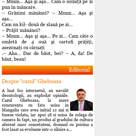
– Mmm… Aşa şi aşa… Cam o solniţă pe zi
pun în mâncare.
– Grăsimi mănânci? – Mmm… Aşa şi
aşa…
Cam un kil- două de slană pe zi…
– Prăjit mănânci?
– Mmm… Aşa şi aşa… Pe zi… Cam câte o
omletă de 4 ouă şi cartofi prăjiţi,
asezonaţi cu cârnaţi
.– Aha… Dar de băut, bei? – A, da! De
băut, beau!
Editorial
Despre "cazul" Gheboasa
A luat foc internetul, au navalit
deontologii, au explodat opiniile.
Cazul Gheboasa, la mare
concurenta cu fata ucisa in
Mangalia care avea initial 12 ani si
fusese violata, iar apoi 18 si ucisa de colega de
camera In fapt, un produs al gradului de cultura
aferent unor concetateni, domnul cu pricina a
fost lasat sa evolueze intr-o siluire a...