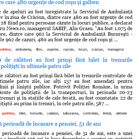
re care 480 urgenţe de cod roşu şi galben
de apeluri au fost înregistrate la Serviciul de Ambulanţă
ov în ziua de Crăciun, dintre care 480 au fost urgenţe de cod
 28 fiind pentru persoane căzute în locuri publice, a declarat
ru News.ro, managerul SABIF, Alis Grasu. "Au fost 1.075 de
ore, dintre care 962 la Serviciul de Ambulanţă Bucureşti -
ele 962 de cazuri, 480 au fost urgenţe de cod roşu şi ...
,
,
,
,
,
,
,
publice
ambulanta
ilfov
urgente
cazute
locuri
craciun
managerul
de călători au fost prinşi fără bilet în trenurile
poliţişti în ultimele patru zile
călători au fost prinşi fără bilet în trenurile controlate de
ultimele patru zile, iar alţi 157 au fost amendaţi pentru
inii şi liniştii publice. Potrivit Poliţiei Române, în urma
ăcute de poliţiştii de la transporturi, în perioada 20-23
renuri şi în staţiile de cale ferată, au fost constatate 22 de
iţiştii au prins în trenuri, în cele patru zile, 587 ...
,
,
,
,
,
,
,
publice
bilet
trenurile
calatori
tulburarea
controlate
linistii
ultimele
 perioadă de încasare a pensiei, 51 de ani
perioadă de încasare a pensiei, de 51 de ani, este a unei
e a împlinit 106 ani în luna decembrie a acestui an, potrivit