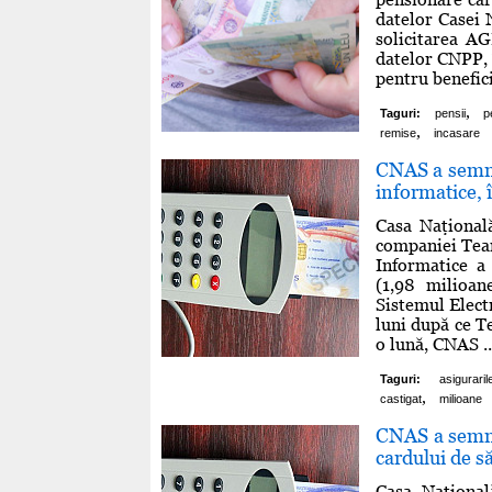
datelor Casei 
solicitarea A
datelor CNPP, 
pentru benefici
,
Taguri:
pensii
p
,
remise
incasare
CNAS a semna
informatice, 
Casa Naţional
companiei Team
Informatice a
(1,98 milioan
Sistemul Elect
luni după ce T
o lună, CNAS ..
Taguri:
asiguraril
,
castigat
milioane
CNAS a semna
cardului de s
Casa Naţional