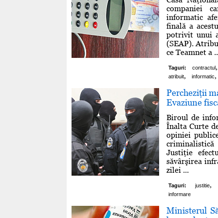
companiei ca
informatic af
finală a acest
potrivit unui 
(SEAP). Atribu
ce Teamnet a ..
,
Taguri:
contractul
,
,
atribuit
informatic
Percheziţii m
Evaziune fis
Biroul de info
Înalta Curte de
opiniei public
criminalistic
Justiţie efec
săvârşirea infr
zilei ...
,
Taguri:
justitie
informare
Ministerul S