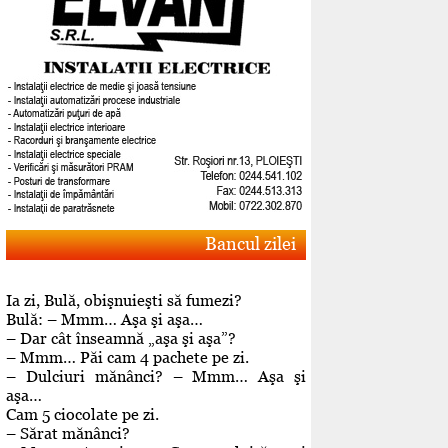
Bancul zilei
Ia zi, Bulă, obişnuieşti să fumezi?
Bulă: – Mmm… Aşa şi aşa…
– Dar cât înseamnă „aşa şi aşa”?
– Mmm… Păi cam 4 pachete pe zi.
– Dulciuri mănânci? – Mmm… Aşa şi
aşa…
Cam 5 ciocolate pe zi.
– Sărat mănânci?