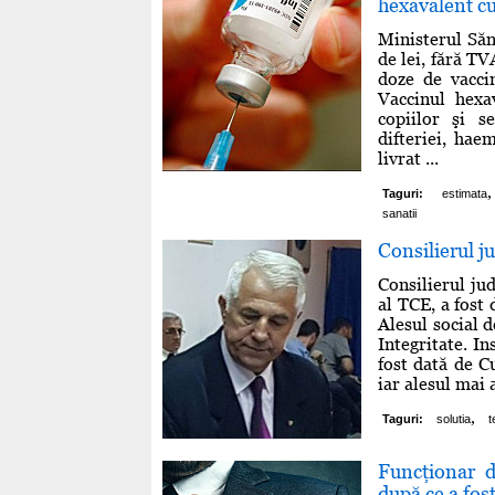
hexavalent cu
Ministerul Sănă
de lei, fără T
doze de vacci
Vaccinul hexa
copiilor şi s
difteriei, hae
livrat ...
,
Taguri:
estimata
sanatii
Consilierul j
Consilierul ju
al TCE, a fost
Alesul social 
Integritate. In
fost dată de C
iar alesul mai a
,
Taguri:
solutia
t
Funcţionar d
după ce a fos