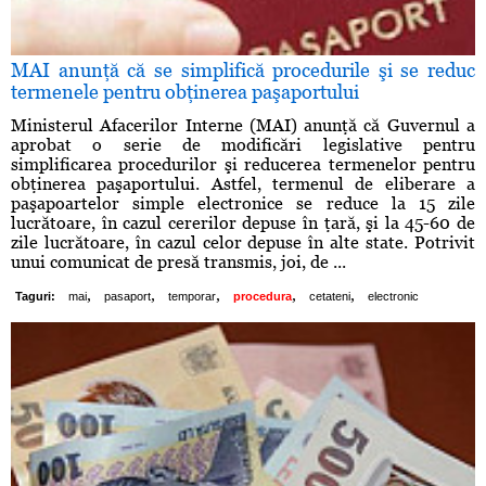
MAI anunţă că se simplifică procedurile şi se reduc
termenele pentru obţinerea paşaportului
Ministerul Afacerilor Interne (MAI) anunţă că Guvernul a
aprobat o serie de modificări legislative pentru
simplificarea procedurilor şi reducerea termenelor pentru
obţinerea paşaportului. Astfel, termenul de eliberare a
paşapoartelor simple electronice se reduce la 15 zile
lucrătoare, în cazul cererilor depuse în ţară, şi la 45-60 de
zile lucrătoare, în cazul celor depuse în alte state. Potrivit
unui comunicat de presă transmis, joi, de ...
,
,
,
,
,
Taguri:
mai
pasaport
temporar
procedura
cetateni
electronic