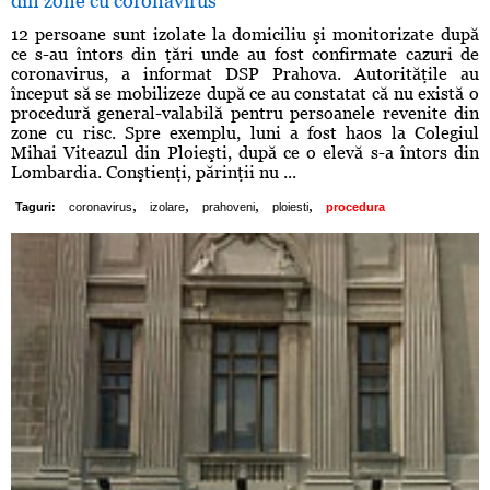
din zone cu coronavirus
12 persoane sunt izolate la domiciliu şi monitorizate după
ce s-au întors din ţări unde au fost confirmate cazuri de
coronavirus, a informat DSP Prahova. Autorităţile au
început să se mobilizeze după ce au constatat că nu există o
procedură general-valabilă pentru persoanele revenite din
zone cu risc. Spre exemplu, luni a fost haos la Colegiul
Mihai Viteazul din Ploieşti, după ce o elevă s-a întors din
Lombardia. Conştienţi, părinţii nu ...
,
,
,
,
Taguri:
coronavirus
izolare
prahoveni
ploiesti
procedura