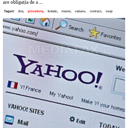
are obligaţia de a ...
,
,
,
,
,
,
Taguri:
dna
procedura
licitatie
masini
valoare
contract
seap