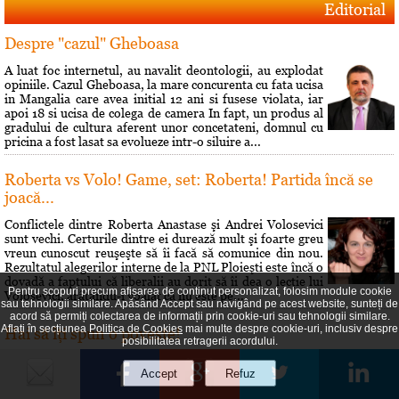
Editorial
Despre "cazul" Gheboasa
A luat foc internetul, au navalit deontologii, au explodat
opiniile. Cazul Gheboasa, la mare concurenta cu fata ucisa
in Mangalia care avea initial 12 ani si fusese violata, iar
apoi 18 si ucisa de colega de camera In fapt, un produs al
gradului de cultura aferent unor concetateni, domnul cu
pricina a fost lasat sa evolueze intr-o siluire a...
Roberta vs Volo! Game, set: Roberta! Partida încă se
joacă...
Conflictele dintre Roberta Anastase şi Andrei Volosevici
sunt vechi. Certurile dintre ei durează mult şi foarte greu
vreun cunoscut reuşeşte să îi facă să comunice din nou.
Rezultatul alegerilor interne de la PNL Ploieşti este încă o
dovadă a faptului că liberalii au dorit să îi dea o lecţie lui
Pentru scopuri precum afișarea de conținut personalizat, folosim module cookie
Volosevici, arâtându-i voalat că nu este pe...
sau tehnologii similare. Apăsând Accept sau navigând pe acest website, sunteți de
acord să permiți colectarea de informații prin cookie-uri sau tehnologii similare.
Aflați în secțiunea
Politica de Cookies
mai multe despre cookie-uri, inclusiv despre
Hai să îţi spun o poveste!
posibilitatea retragerii acordului.
Prin 1951 Brâncusi a dorit să lase mostenire României
200 de lucrări si atelierul său parizian. Statul român a
respins oferta. A fost o sedinţă si s-a decis că Brâncusi nu