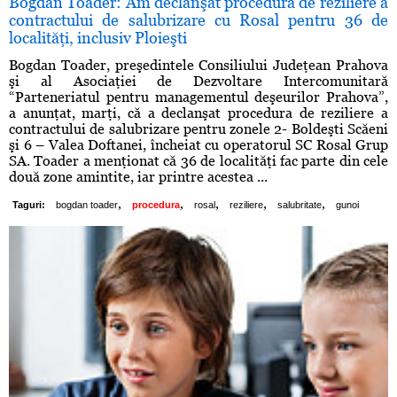
Bogdan Toader: Am declanşat procedura de reziliere a
contractului de salubrizare cu Rosal pentru 36 de
localităţi, inclusiv Ploieşti
Bogdan Toader, preşedintele Consiliului Judeţean Prahova
şi al Asociaţiei de Dezvoltare Intercomunitară
“Parteneriatul pentru managementul deşeurilor Prahova”,
a anunţat, marţi, că a declanşat procedura de reziliere a
contractului de salubrizare pentru zonele 2- Boldeşti Scăeni
şi 6 – Valea Doftanei, încheiat cu operatorul SC Rosal Grup
SA. Toader a menţionat că 36 de localităţi fac parte din cele
două zone amintite, iar printre acestea ...
,
,
,
,
,
Taguri:
bogdan toader
procedura
rosal
reziliere
salubritate
gunoi