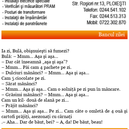
Bancul zilei
Ia zi, Bulă, obişnuieşti să fumezi?
Bulă: – Mmm… Aşa şi aşa…
– Dar cât înseamnă „aşa şi aşa”?
– Mmm… Păi cam 4 pachete pe zi.
– Dulciuri mănânci? – Mmm… Aşa şi aşa…
Cam 5 ciocolate pe zi.
– Sărat mănânci?
– Mmm… Aşa şi aşa… Cam o solniţă pe zi pun în mâncare.
– Grăsimi mănânci? – Mmm… Aşa şi aşa…
Cam un kil- două de slană pe zi…
– Prăjit mănânci?
– Mmm… Aşa şi aşa… Pe zi… Cam câte o omletă de 4 ouă şi
cartofi prăjiţi, asezonaţi cu cârnaţi
.– Aha… Dar de băut, bei? – A, da! De băut, beau!