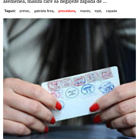
asemenea, masini care sa degajeze zapada de ...
,
,
,
,
,
Taguri:
primar
gabriela firea
procedura
masini
topit
zapada