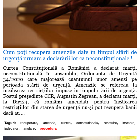
Cum poţi recupera amenzile date în timpul stării de
urgenţă urmare a declarării lor ca neconstituţionale !
Curtea Constituţională a României a declarat marţi,
neconstituţională în ansamblu, Ordonanţa de Urgenţă
34/2020 care majorează cuantumul unor amenzi pe
perioada stării de urgenţă. Amenzile se refereau la
încălcarea restricţiilor impuse în timpul stării de urgenţă.
Fostul preşedinte CCR, Augustin Zegrean, a declarat marţi,
la Digi24, că românii amendaţi pentru încălcarea
restricţiilor din starea de urgenţă nu-şi pot recupera banii
dacă au ...
,
,
,
,
,
,
Taguri:
recuperare
amenda
curtea
constitutionala
restituire
instanta
,
,
judecator
anulare
procedura