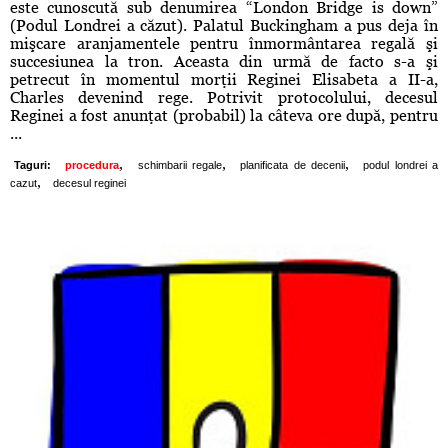
este cunoscută sub denumirea “London Bridge is down”
(Podul Londrei a căzut). Palatul Buckingham a pus deja în
mişcare aranjamentele pentru înmormântarea regală şi
succesiunea la tron. Aceasta din urmă de facto s-a şi
petrecut în momentul morţii Reginei Elisabeta a II-a,
Charles devenind rege. Potrivit protocolului, decesul
Reginei a fost anunţat (probabil) la câteva ore după, pentru
...
,
,
,
Taguri:
procedura
schimbarii regale
planificata de decenii
podul londrei a
,
cazut
decesul reginei