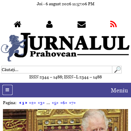
Joi - 6 august 2026
11:57:09 PM
ISSN 2344 – 1488; ISSN–L 2344 – 1488
Meniu
Pagina:
«
1
»
«2»
«3»
...
«5»
«6»
«7»