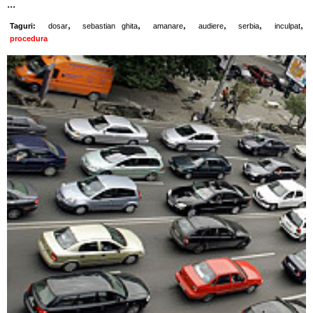
...
,
,
,
,
,
,
Taguri:
dosar
sebastian ghita
amanare
audiere
serbia
inculpat
procedura