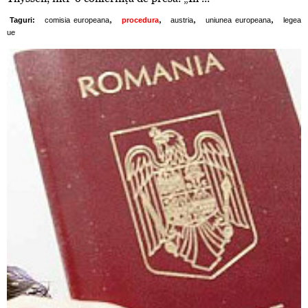
,
,
,
,
Taguri:
comisia europeana
procedura
austria
uniunea europeana
legea
ue