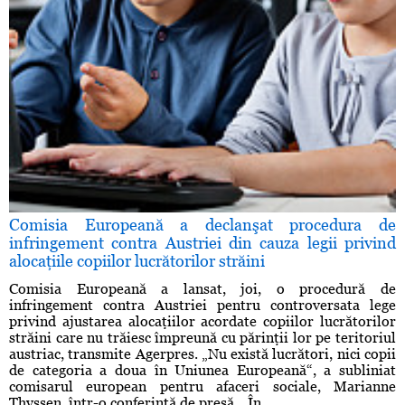
Comisia Europeană a declanşat procedura de
infringement contra Austriei din cauza legii privind
alocaţiile copiilor lucrătorilor străini
Comisia Europeană a lansat, joi, o procedură de
infringement contra Austriei pentru controversata lege
privind ajustarea alocaţiilor acordate copiilor lucrătorilor
străini care nu trăiesc împreună cu părinţii lor pe teritoriul
austriac, transmite Agerpres. „Nu există lucrători, nici copii
de categoria a doua în Uniunea Europeană“, a subliniat
comisarul european pentru afaceri sociale, Marianne
Thyssen, într-o conferinţă de presă. „În ...