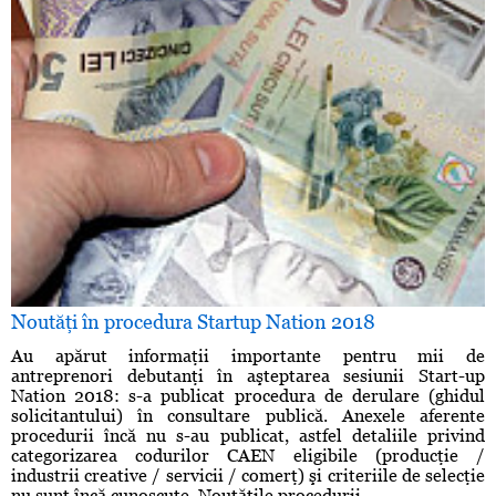
Noutăţi în procedura Startup Nation 2018
Au apărut informaţii importante pentru mii de
antreprenori debutanţi în aşteptarea sesiunii Start-up
Nation 2018: s-a publicat procedura de derulare (ghidul
solicitantului) în consultare publică. Anexele aferente
procedurii încă nu s-au publicat, astfel detaliile privind
categorizarea codurilor CAEN eligibile (producţie /
industrii creative / servicii / comerţ) şi criteriile de selecţie
nu sunt încă cunoscute. Noutăţile procedurii ...