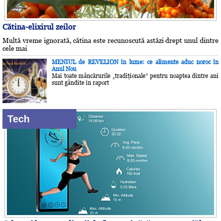
Cătina-elixirul zeilor
Multă vreme ignorată, cătina este recunoscută astăzi drept unul dintre
cele mai
MENIUL de REVELION în lume: ce alimente aduc noroc în
Anul Nou
Mai toate mâncărurile „tradiţionale” pentru noaptea dintre ani
sunt gândite în raport
Tech