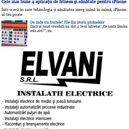
Cele mai bune 4 aplicaţii de fitness şi sănătate pentru iPhone
Într-o eră în care tehnologia și sănătatea merg mână în mână, iPhone-
ul tău poate
De unde vin fructele? File din istoria păcănelelor
Dacă ai jucat vreodată un slot și te-ai întrebat „Ce caută lămâia
asta aici?”, nu