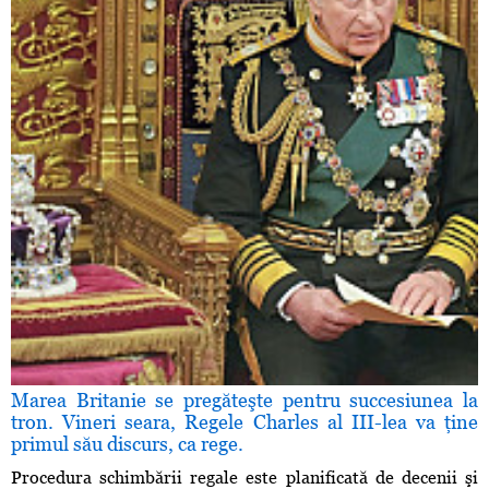
Marea Britanie se pregăteşte pentru succesiunea la
tron. Vineri seara, Regele Charles al III-lea va ţine
primul său discurs, ca rege.
Procedura schimbării regale este planificată de decenii şi