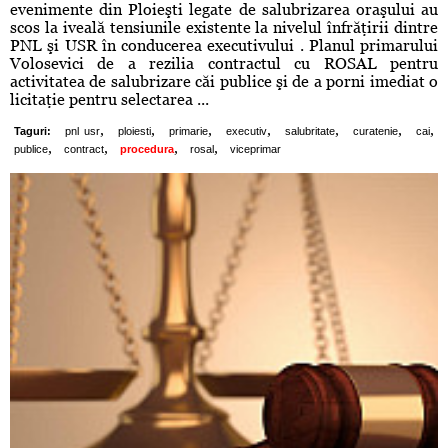
evenimente din Ploieşti legate de salubrizarea oraşului au
scos la iveală tensiunile existente la nivelul înfrăţirii dintre
PNL şi USR în conducerea executivului . Planul primarului
Volosevici de a rezilia contractul cu ROSAL pentru
activitatea de salubrizare căi publice şi de a porni imediat o
licitaţie pentru selectarea ...
,
,
,
,
,
,
,
Taguri:
pnl usr
ploiesti
primarie
executiv
salubritate
curatenie
cai
,
,
,
,
publice
contract
procedura
rosal
viceprimar