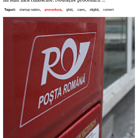
,
,
,
,
,
Taguri:
startup nation
procedura
ghid
caen
eligibil
comert