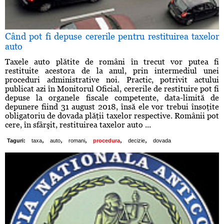
Când pot fi depuse cererile pentru restituirea taxelor
auto
Taxele auto plătite de români în trecut vor putea fi
restituite acestora de la anul, prin intermediul unei
proceduri administrative noi. Practic, potrivit actului
publicat azi în Monitorul Oficial, cererile de restituire pot fi
depuse la organele fiscale competente, data-limită de
depunere fiind 31 august 2018, însă ele vor trebui însoţite
obligatoriu de dovada plăţii taxelor respective. Românii pot
cere, în sfârşit, restituirea taxelor auto ...
,
,
,
,
,
Taguri:
taxa
auto
romani
procedura
decizie
dovada