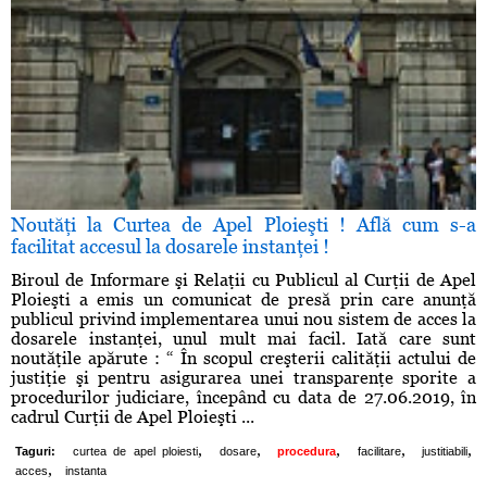
Noutăţi la Curtea de Apel Ploieşti ! Află cum s-a
facilitat accesul la dosarele instanţei !
Biroul de Informare şi Relaţii cu Publicul al Curţii de Apel
Ploieşti a emis un comunicat de presă prin care anunţă
publicul privind implementarea unui nou sistem de acces la
dosarele instanţei, unul mult mai facil. Iată care sunt
noutăţile apărute : “ În scopul creşterii calităţii actului de
justiţie şi pentru asigurarea unei transparenţe sporite a
procedurilor judiciare, începând cu data de 27.06.2019, în
cadrul Curţii de Apel Ploieşti ...
,
,
,
,
,
Taguri:
curtea de apel ploiesti
dosare
procedura
facilitare
justitiabili
,
acces
instanta