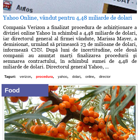
Yahoo Online, vândut pentru 4,48 miliarde de dolari
Compania Verizon a finalizat procedura de achiziţionare a
diviziei online Yahoo în schimbul a 4,48 miliarde de dolari,
iar directorul general al firmei vândute, Marissa Mayer, a
demisionat, urmând să primească 23 de milioane de dolari,
informează CNN. După luni de incertitudine, cele două
companii au anunţat marţi finalizarea procedurii şi
semnarea contractului, în schimbul sumei de 4,48 de
miliarde de dolari. Directorul general Yahoo, ...
,
,
,
,
,
Taguri:
verizon
procedura
yahoo
dolari
online
director
Food