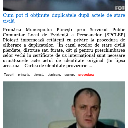
Cum pot fi obţinute duplicatele după actele de stare
civilă
Primăria Municipiului Ploieşti prin Serviciul Public
Comunitar Local de Evidenţă a Persoanelor (SPCLEP)
Ploieşti informează cetăţenii cu privire la procedura de
eliberare a duplicatelor. "În cazul actelor de stare civilă
pierdute, distruse sau furate, cât şi pentru preschimbarea
celor vechi în certificate de uz internaţional sunt necesare
următoarele acte actul de identitate original (în lipsa
acestuia – Cartea de identitate provizorie ...
,
,
,
,
Taguri:
primaria
ploiesti
duplicate
spclep
procedura