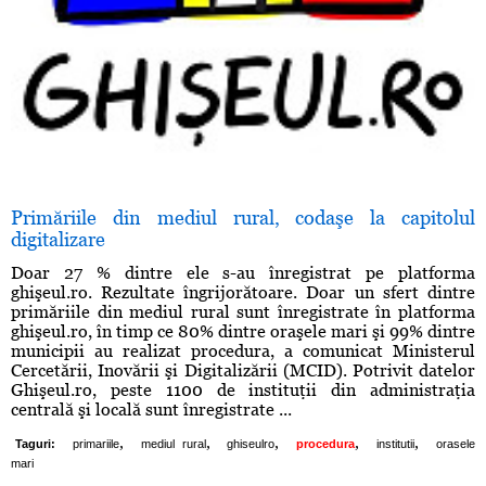
Primăriile din mediul rural, codaşe la capitolul
digitalizare
Doar 27 % dintre ele s-au înregistrat pe platforma
ghişeul.ro. Rezultate îngrijorătoare. Doar un sfert dintre
primăriile din mediul rural sunt înregistrate în platforma
ghişeul.ro, în timp ce 80% dintre oraşele mari şi 99% dintre
municipii au realizat procedura, a comunicat Ministerul
Cercetării, Inovării şi Digitalizării (MCID). Potrivit datelor
Ghişeul.ro, peste 1100 de instituţii din administraţia
centrală şi locală sunt înregistrate ...
,
,
,
,
,
Taguri:
primariile
mediul rural
ghiseulro
procedura
institutii
orasele
mari