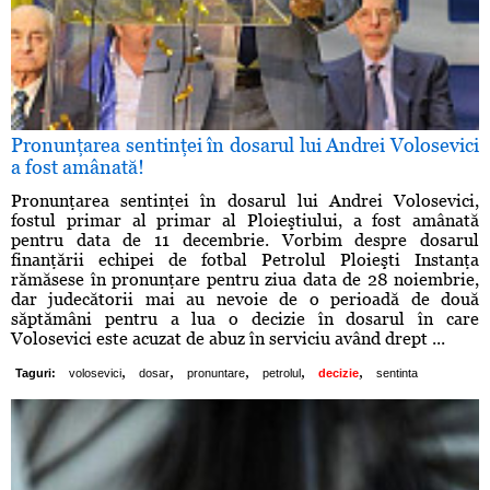
Pronunţarea sentinţei în dosarul lui Andrei Volosevici
a fost amânată!
Pronunţarea sentinţei în dosarul lui Andrei Volosevici,
fostul primar al primar al Ploieştiului, a fost amânată
pentru data de 11 decembrie. Vorbim despre dosarul
finanţării echipei de fotbal Petrolul Ploieşti Instanţa
rămăsese în pronunţare pentru ziua data de 28 noiembrie,
dar judecătorii mai au nevoie de o perioadă de două
săptămâni pentru a lua o decizie în dosarul în care
Volosevici este acuzat de abuz în serviciu având drept ...
,
,
,
,
,
Taguri:
volosevici
dosar
pronuntare
petrolul
decizie
sentinta