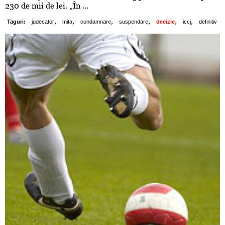
230 de mii de lei. „În ...
,
,
,
,
,
,
Taguri:
judecator
mita
condamnare
suspendare
decizie
iccj
definitiv