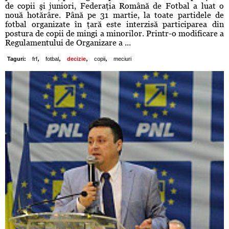
de copii şi juniori, Federaţia Română de Fotbal a luat o
nouă hotărâre. Până pe 31 martie, la toate partidele de
fotbal organizate în ţară este interzisă participarea din
postura de copii de mingi a minorilor. Printr-o modificare a
Regulamentului de Organizare a ...
,
,
,
,
Taguri:
frf
fotbal
decizie
copii
meciuri