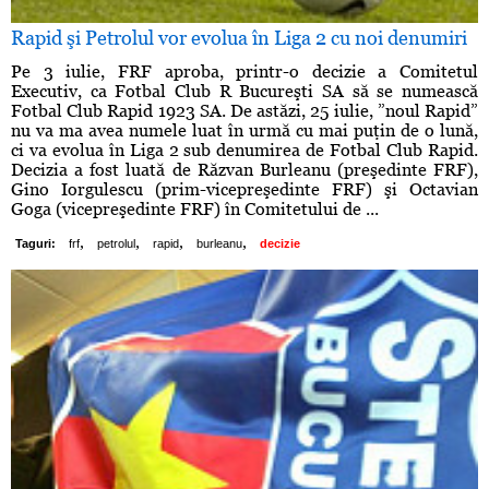
Rapid şi Petrolul vor evolua în Liga 2 cu noi denumiri
Pe 3 iulie, FRF aproba, printr-o decizie a Comitetul
Executiv, ca Fotbal Club R Bucureşti SA să se numească
Fotbal Club Rapid 1923 SA. De astăzi, 25 iulie, ”noul Rapid”
nu va ma avea numele luat în urmă cu mai puţin de o lună,
ci va evolua în Liga 2 sub denumirea de Fotbal Club Rapid.
Decizia a fost luată de Răzvan Burleanu (preşedinte FRF),
Gino Iorgulescu (prim-vicepreşedinte FRF) şi Octavian
Goga (vicepreşedinte FRF) în Comitetului de ...
,
,
,
,
Taguri:
frf
petrolul
rapid
burleanu
decizie