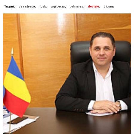
,
,
,
,
,
Taguri:
csa steaua
fcsb
gigi becali
palmares
decizie
tribunal