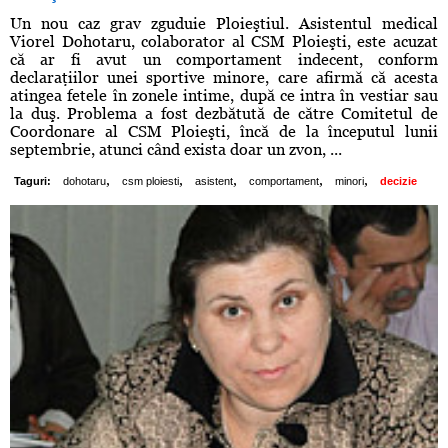
Un nou caz grav zguduie Ploieştiul. Asistentul medical
Viorel Dohotaru, colaborator al CSM Ploieşti, este acuzat
că ar fi avut un comportament indecent, conform
declaraţiilor unei sportive minore, care afirmă că acesta
atingea fetele în zonele intime, după ce intra în vestiar sau
la duş. Problema a fost dezbătută de către Comitetul de
Coordonare al CSM Ploieşti, încă de la începutul lunii
septembrie, atunci când exista doar un zvon, ...
,
,
,
,
,
Taguri:
dohotaru
csm ploiesti
asistent
comportament
minori
decizie