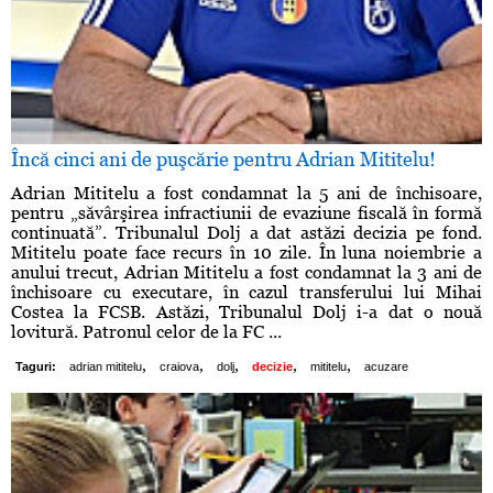
Încă cinci ani de puşcărie pentru Adrian Mititelu!
Adrian Mititelu a fost condamnat la 5 ani de închisoare,
pentru „săvârşirea infractiunii de evaziune fiscală în formă
continuată”. Tribunalul Dolj a dat astăzi decizia pe fond.
Mititelu poate face recurs în 10 zile. În luna noiembrie a
anului trecut, Adrian Mititelu a fost condamnat la 3 ani de
închisoare cu executare, în cazul transferului lui Mihai
Costea la FCSB. Astăzi, Tribunalul Dolj i-a dat o nouă
lovitură. Patronul celor de la FC ...
,
,
,
,
,
Taguri:
adrian mititelu
craiova
dolj
decizie
mititelu
acuzare