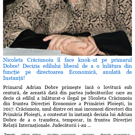
Nicoleta Crăciunoiu îl face knok-ut pe primarul
Dobre! Decizia edilului liberal de a o înlătura din
funcţie pe directoarea Economică, anulată de
Instanţă!
Primarul Adrian Dobre primeşte încă o lovitură sub
centură, de această dată din partea judecătorilor care au
decis că edilul a înlăturat-o ilegal pe Nicoleta Crăciunoiu
din fruntea Direcţiei Economice a Primăriei Ploieşti, în
2017. Crăciunoiu, unul dintre cei mai incomozi directori din
Primăria Ploieşti, a contestat în instanţă decizia lui Adrian
Dobre de a o transfera, temporar, în fruntea Direcţiei
Relaţii Internaţionale. Judecătorii i-au ...
,
,
,
,
Taguri:
adrian dobre
nicoleta craciunoiu
instanta
directia economica