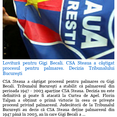
Lovitură pentru Gigi Becali. CSA Steaua a câştigat
procesul pentru palmares. Decizia Tribunalului
Bucureşti
CSA Steaua a câştigat procesul pentru palmares cu Gigi
Becali. Tribunalul Bucureşti a stabilit că palmaresul din
perioada 1947 - 2003 aparţine CSA Steaua. Decizia nu este
definitivă şi poate fi atacată la Curtea de Apel. Florin
Talpan a obţinut o primă victorie în ceea ce priveşte
procesul privind palmaresul. Judecătorii de la Tribunalul
Bucureşti au decis că CSA Steaua deţine palmaresul din
1947 până în 2003, an în care Gigi Becali a ...