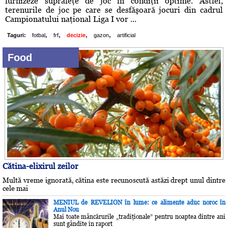
furnizeze suprafeţe de joc în condiţii optime. Astfel,
terenurile de joc pe care se desfăşoară jocuri din cadrul
Campionatului naţional Liga I vor ...
,
,
,
,
Taguri:
fotbal
frf
decizie
gazon
artificial
Food
Cătina-elixirul zeilor
Multă vreme ignorată, cătina este recunoscută astăzi drept unul dintre
cele mai
MENIUL de REVELION în lume: ce alimente aduc noroc în
Anul Nou
Mai toate mâncărurile „tradiţionale” pentru noaptea dintre ani
sunt gândite în raport