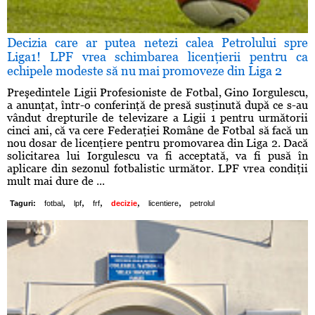
Decizia care ar putea netezi calea Petrolului spre
Liga1! LPF vrea schimbarea licenţierii pentru ca
echipele modeste să nu mai promoveze din Liga 2
Preşedintele Ligii Profesioniste de Fotbal, Gino Iorgulescu,
a anunţat, într-o conferinţă de presă susţinută după ce s-au
vândut drepturile de televizare a Ligii 1 pentru următorii
cinci ani, că va cere Federaţiei Române de Fotbal să facă un
nou dosar de licenţiere pentru promovarea din Liga 2. Dacă
solicitarea lui Iorgulescu va fi acceptată, va fi pusă în
aplicare din sezonul fotbalistic următor. LPF vrea condiţii
mult mai dure de ...
,
,
,
,
,
Taguri:
fotbal
lpf
frf
decizie
licentiere
petrolul