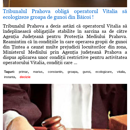
Tribunalul Prahova obligă operatorul Vitalia să
ecologizeze groapa de gunoi din Băicoi !
Tribunalul Prahova a decis astăzi că operatorul Vitalia să
îndeplinească obligaţiile stabilite în sarcina sa de către
Agenţia Judeţeană pentru Protecţia Mediului Prahova.
Reamintim că în condiţiile în care operarea gropii de gunoi
din Ţintea a cauzat multe prejudicii locuitorilor din zona,
Ministerul Mediului prin Agenţia judeţeană Prahova a
dispus aplicarea unor condiţii restrictive pentru activitatea
operatorului Vitalia, condiţii care ...
,
,
,
,
,
,
,
Taguri:
primar
marius
constantin
groapa
gunoi
ecologizare
vitalia
,
instanta
decizie