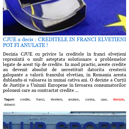
CJUE a decis : CREDITELE IN FRANCI ELVETIENI
POT FI ANULATE !
Decizia CJUE cu privire la creditele în franci elveţieni
reprezintă o mult asteptata solutionare a problemelor
legate de acest tip de credite. In mod practic, aceste credite
au devenit absolut de nerestituit datorita cresterii
galopante a valorii francului elvetian, in Romania acesta
dublandu-si valoarea in numai cativa ani. O decizie a Curţii
de Justiţie a Uniunii Europene în favoarea consumatorilor
polonezi care au contractat credite ...
,
,
,
,
,
,
,
Taguri:
credite
franci
elvetieni
anulare
curtea
cjue
decizie
dobanzi