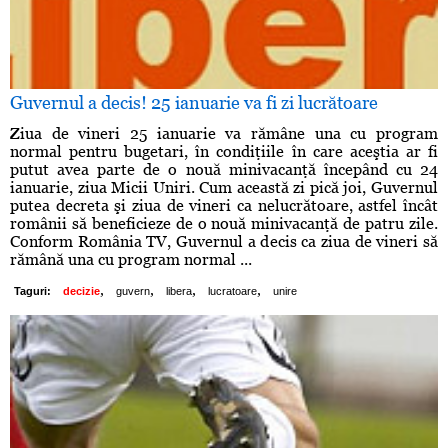
Guvernul a decis! 25 ianuarie va fi zi lucrătoare
Ziua de vineri 25 ianuarie va rămâne una cu program
normal pentru bugetari, în condiţiile în care aceştia ar fi
putut avea parte de o nouă minivacanţă începând cu 24
ianuarie, ziua Micii Uniri. Cum această zi pică joi, Guvernul
putea decreta şi ziua de vineri ca nelucrătoare, astfel încât
românii să beneficieze de o nouă minivacanţă de patru zile.
Conform România TV, Guvernul a decis ca ziua de vineri să
rămână una cu program normal ...
,
,
,
,
Taguri:
decizie
guvern
libera
lucratoare
unire