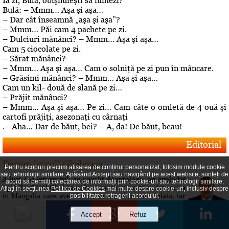
Ia zi, Bulă, obişnuieşti să fumezi?
Bulă: – Mmm… Aşa şi aşa…
– Dar cât înseamnă „aşa şi aşa”?
– Mmm… Păi cam 4 pachete pe zi.
– Dulciuri mănânci? – Mmm… Aşa şi aşa…
Cam 5 ciocolate pe zi.
– Sărat mănânci?
– Mmm… Aşa şi aşa… Cam o solniţă pe zi pun în mâncare.
– Grăsimi mănânci? – Mmm… Aşa şi aşa…
Cam un kil- două de slană pe zi…
– Prăjit mănânci?
– Mmm… Aşa şi aşa… Pe zi… Cam câte o omletă de 4 ouă şi
cartofi prăjiţi, asezonaţi cu cârnaţi
.– Aha… Dar de băut, bei? – A, da! De băut, beau!
Editorial
Despre "cazul" Gheboasa
Pentru scopuri precum afișarea de conținut personalizat, folosim module cookie
sau tehnologii similare. Apăsând Accept sau navigând pe acest website, sunteți de
A luat foc internetul, au navalit deontologii, au explodat
acord să permiți colectarea de informații prin cookie-uri sau tehnologii similare.
opiniile. Cazul Gheboasa, la mare concurenta cu fata ucisa
Aflați în secțiunea
Politica de Cookies
mai multe despre cookie-uri, inclusiv despre
in Mangalia care avea initial 12 ani si fusese violata, iar
posibilitatea retragerii acordului.
apoi 18 si ucisa de colega de camera In fapt, un produs al
gradului de cultura aferent unor concetateni, domnul cu
pricina a fost lasat sa evolueze intr-o siluire a...