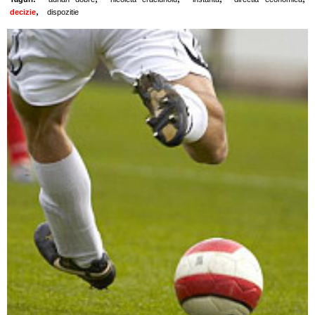
,
decizie
dispozitie