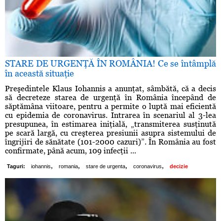
STARE DE URGENŢĂ ÎN ROMÂNIA! Ce se întâmplă
în această situaţie
Preşedintele Klaus Iohannis a anunţat, sâmbătă, că a decis
să decreteze starea de urgenţă în România începând de
săptămâna viitoare, pentru a permite o luptă mai eficientă
cu epidemia de coronavirus. Intrarea în scenariul al 3-lea
presupunea, în estimarea iniţială, „transmiterea susţinută
pe scară largă, cu creşterea presiunii asupra sistemului de
îngrijiri de sănătate (101-2000 cazuri)”. În România au fost
confirmate, până acum, 109 infecţii ...
,
,
,
,
Taguri:
iohannis
romania
stare de urgenta
coronavirus
decizie