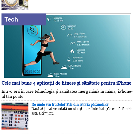
Tech
Cele mai bune 4 aplicaţii de fitness şi sănătate pentru iPhone
Într-o eră în care tehnologia și sănătatea merg mână în mână, iPhone-
ul tău poate
De unde vin fructele? File din istoria păcănelelor
Dacă ai jucat vreodată un slot și te-ai întrebat „Ce caută lămâia
asta aici?”, nu