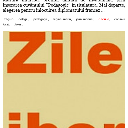
inserarea cuvântului "Pedagogic" în titulatură. Mai departe,
alegerea pentru înlocuirea diplomatului francez ...
,
,
,
,
,
Taguri:
colegiu
pedagogic
regina maria
jean monnet
decizie
consiliul
,
local
ploiesti