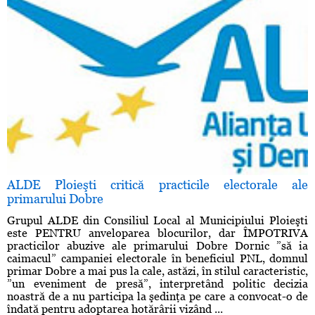
ALDE Ploieşti critică practicile electorale ale
primarului Dobre
Grupul ALDE din Consiliul Local al Municipiului Ploieşti
este PENTRU anveloparea blocurilor, dar ÎMPOTRIVA
practicilor abuzive ale primarului Dobre Dornic ”să ia
caimacul” campaniei electorale în beneficiul PNL, domnul
primar Dobre a mai pus la cale, astăzi, în stilul caracteristic,
”un eveniment de presă”, interpretând politic decizia
noastră de a nu participa la şedinţa pe care a convocat-o de
îndată pentru adoptarea hotărârii vizând ...