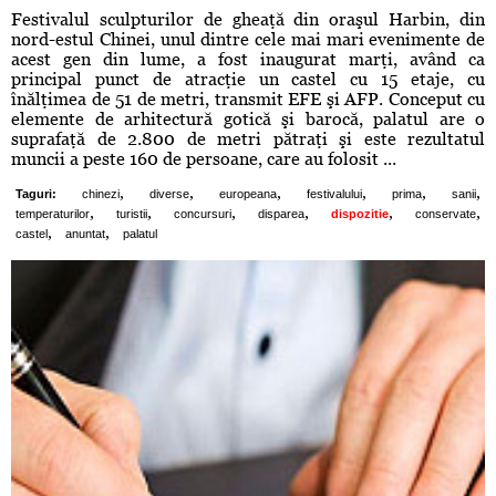
Festivalul sculpturilor de gheaţă din oraşul Harbin, din
nord-estul Chinei, unul dintre cele mai mari evenimente de
acest gen din lume, a fost inaugurat marţi, având ca
principal punct de atracţie un castel cu 15 etaje, cu
înălţimea de 51 de metri, transmit EFE şi AFP. Conceput cu
elemente de arhitectură gotică şi barocă, palatul are o
suprafaţă de 2.800 de metri pătraţi şi este rezultatul
muncii a peste 160 de persoane, care au folosit ...
,
,
,
,
,
,
Taguri:
chinezi
diverse
europeana
festivalului
prima
sanii
,
,
,
,
,
,
temperaturilor
turistii
concursuri
disparea
dispozitie
conservate
,
,
castel
anuntat
palatul