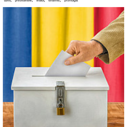
taxei
presedintele
finalul
iohannis
promulgat