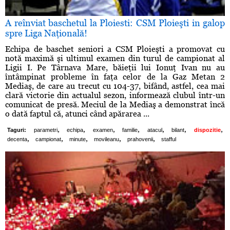
A reînviat baschetul la Ploiesti: CSM Ploieşti in galop
spre Liga Naţională!
Echipa de baschet seniori a CSM Ploieşti a promovat cu
notă maximă şi ultimul examen din turul de campionat al
Ligii I. Pe Târnava Mare, băieţii lui Ionuţ Ivan nu au
întâmpinat probleme în faţa celor de la Gaz Metan 2
Mediaş, de care au trecut cu 104-37, bifând, astfel, cea mai
clară victorie din actualul sezon, informează clubul într-un
comunicat de presă. Meciul de la Mediaş a demonstrat încă
o dată faptul că, atunci când apărarea ...
,
,
,
,
,
,
,
Taguri:
parametri
echipa
examen
familie
atacul
bilant
dispozitie
,
,
,
,
,
decenta
campionat
minute
movileanu
prahovenii
stafful