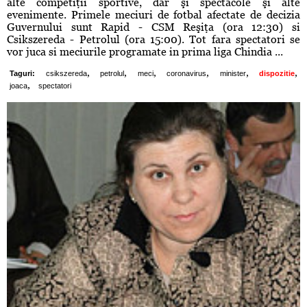
alte competiţii sportive, dar şi spectacole şi alte
evenimente. Primele meciuri de fotbal afectate de decizia
Guvernului sunt Rapid - CSM Reşiţa (ora 12:30) si
Csikszereda - Petrolul (ora 15:00). Tot fara spectatori se
vor juca si meciurile programate in prima liga Chindia ...
,
,
,
,
,
,
Taguri:
csikszereda
petrolul
meci
coronavirus
minister
dispozitie
,
joaca
spectatori