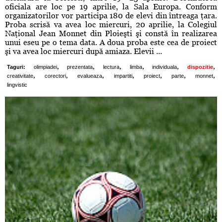
oficiala are loc pe 19 aprilie, la Sala Europa. Conform
organizatorilor vor participa 180 de elevi din întreaga ţara.
Proba scrisă va avea loc miercuri, 20 aprilie, la Colegiul
Naţional Jean Monnet din Ploieşti şi constă în realizarea
unui eseu pe o tema data. A doua proba este cea de proiect
şi va avea loc miercuri după amiaza. Elevii ...
,
,
,
,
,
,
Taguri:
olimpiadei
prezentata
lectura
limba
individuala
dispozitie
,
,
,
,
,
,
,
creativitate
corectori
evalueaza
impartiti
proiect
parte
monnet
lingvistic