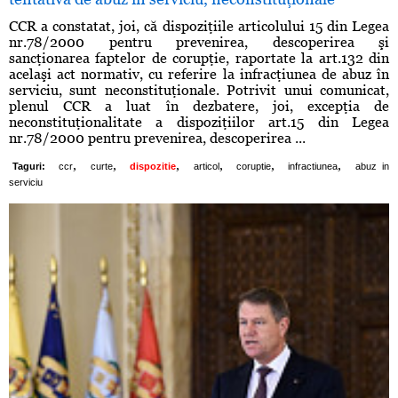
CCR a constatat, joi, că dispoziţiile articolului 15 din Legea
nr.78/2000 pentru prevenirea, descoperirea şi
sancţionarea faptelor de corupţie, raportate la art.132 din
acelaşi act normativ, cu referire la infracţiunea de abuz în
serviciu, sunt neconstituţionale. Potrivit unui comunicat,
plenul CCR a luat în dezbatere, joi, excepţia de
neconstituţionalitate a dispoziţiilor art.15 din Legea
nr.78/2000 pentru prevenirea, descoperirea ...
,
,
,
,
,
,
Taguri:
ccr
curte
dispozitie
articol
coruptie
infractiunea
abuz in
serviciu