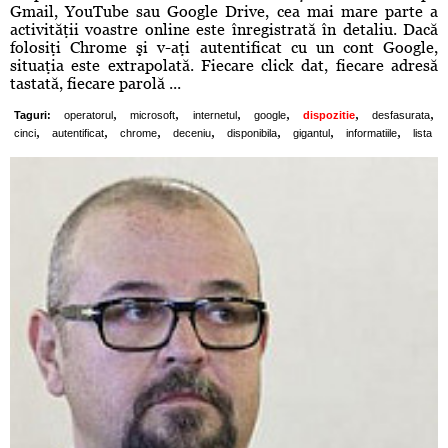
Gmail, YouTube sau Google Drive, cea mai mare parte a
activităţii voastre online este înregistrată în detaliu. Dacă
folosiţi Chrome şi v-aţi autentificat cu un cont Google,
situaţia este extrapolată. Fiecare click dat, fiecare adresă
tastată, fiecare parolă ...
,
,
,
,
,
,
Taguri:
operatorul
microsoft
internetul
google
dispozitie
desfasurata
,
,
,
,
,
,
,
cinci
autentificat
chrome
deceniu
disponibila
gigantul
informatiile
lista