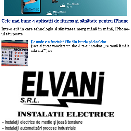
Cele mai bune 4 aplicaţii de fitness şi sănătate pentru iPhone
Într-o eră în care tehnologia și sănătatea merg mână în mână, iPhone-
ul tău poate
De unde vin fructele? File din istoria păcănelelor
Dacă ai jucat vreodată un slot și te-ai întrebat „Ce caută lămâia
asta aici?”, nu