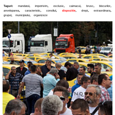
,
,
,
,
,
,
Taguri:
mandatul
impotrivim
exclusiv
caimacul
brusc
blocurilor
,
,
,
,
,
,
anveloparea
caracteristic
consiliul
dispozitie
drept
extraordinara
,
,
grupul
municipiului
organizeze