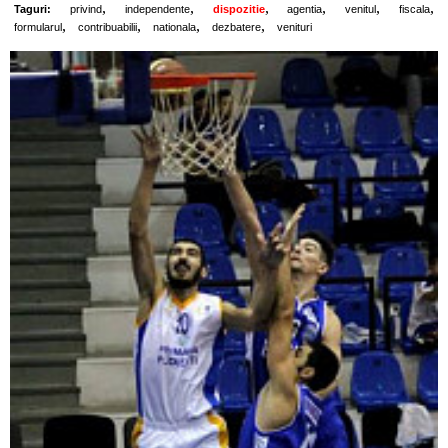
,
,
,
,
,
,
Taguri:
privind
independente
dispozitie
agentia
venitul
fiscala
,
,
,
,
formularul
contribuabilii
nationala
dezbatere
venituri