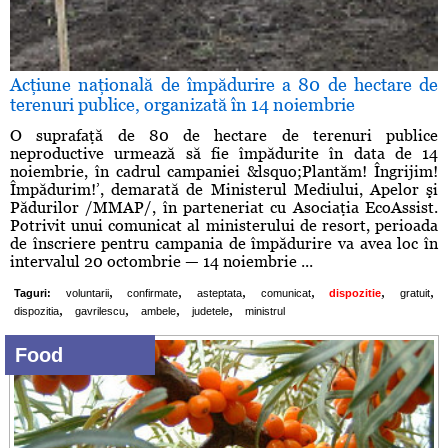
Acţiune naţională de împădurire a 80 de hectare de
terenuri publice, organizată în 14 noiembrie
O suprafaţă de 80 de hectare de terenuri publice
neproductive urmează să fie împădurite în data de 14
noiembrie, în cadrul campaniei &lsquo;Plantăm! Îngrijim!
Împădurim!’, demarată de Ministerul Mediului, Apelor şi
Pădurilor /MMAP/, în parteneriat cu Asociaţia EcoAssist.
Potrivit unui comunicat al ministerului de resort, perioada
de înscriere pentru campania de împădurire va avea loc în
intervalul 20 octombrie — 14 noiembrie ...
,
,
,
,
,
,
Taguri:
voluntarii
confirmate
asteptata
comunicat
dispozitie
gratuit
,
,
,
,
dispozitia
gavrilescu
ambele
judetele
ministrul
Food