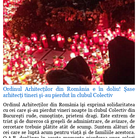
Ordinul Arhitecţilor din România e în doliu! Şase
arhitecţi tineri şi-au pierdut în clubul Colectiv
Ordinul Arhitecţilor din România îşi exprimă solidaritatea
cu cei care şi-au pierdut vineri noapte în clubul Colectiv din
Bucureşti rude, cunoştinţe, prieteni dragi. Este extrem de
trist şi de dureros că greşeli de administrare, de avizare, de
cercetare trebuie plătite atât de scump. Suntem alături de
cei care se luptă acum pentru viaţă şi de familiile acestora.
O.A.R. deplânge în aceste momente pierderea unor colegi