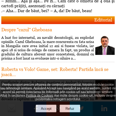
– Mmm… Aşa şi aşa… Pe zi… Cam câte o omletă de 4 ouă şi
cartofi prăjiţi, asezonaţi cu cârnaţi
.– Aha… Dar de băut, bei? – A, da! De băut, beau!
Editorial
Despre "cazul" Gheboasa
A luat foc internetul, au navalit deontologii, au explodat
opiniile. Cazul Gheboasa, la mare concurenta cu fata ucisa
in Mangalia care avea initial 12 ani si fusese violata, iar
apoi 18 si ucisa de colega de camera In fapt, un produs al
gradului de cultura aferent unor concetateni, domnul cu
pricina a fost lasat sa evolueze intr-o siluire a...
Roberta vs Volo! Game, set: Roberta! Partida încă se
joacă...
Conflictele dintre Roberta Anastase şi Andrei Volosevici
Pentru scopuri precum afișarea de conținut personalizat, folosim module cookie
sunt vechi. Certurile dintre ei durează mult şi foarte greu
sau tehnologii similare. Apăsând Accept sau navigând pe acest website, sunteți de
vreun cunoscut reuşeşte să îi facă să comunice din nou.
acord să permiți colectarea de informații prin cookie-uri sau tehnologii similare.
Rezultatul alegerilor interne de la PNL Ploieşti este încă o
Aflați în secțiunea
Politica de Cookies
mai multe despre cookie-uri, inclusiv despre
dovadă a faptului că liberalii au dorit să îi dea o lecţie lui
posibilitatea retragerii acordului.
Volosevici, arâtându-i voalat că nu este pe...
Hai să îţi spun o poveste!