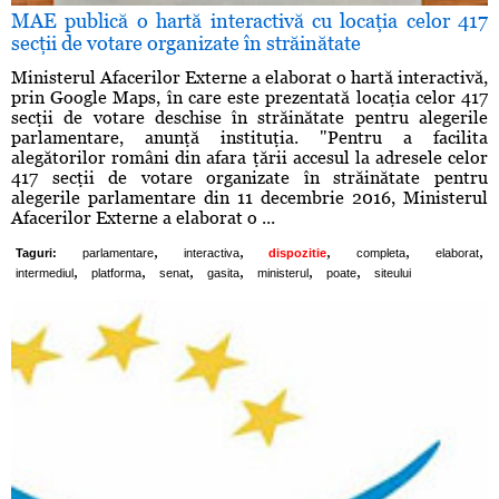
MAE publică o hartă interactivă cu locaţia celor 417
secţii de votare organizate în străinătate
Ministerul Afacerilor Externe a elaborat o hartă interactivă,
prin Google Maps, în care este prezentată locaţia celor 417
secţii de votare deschise în străinătate pentru alegerile
parlamentare, anunţă instituţia. "Pentru a facilita
alegătorilor români din afara ţării accesul la adresele celor
417 secţii de votare organizate în străinătate pentru
alegerile parlamentare din 11 decembrie 2016, Ministerul
Afacerilor Externe a elaborat o ...
,
,
,
,
,
Taguri:
parlamentare
interactiva
dispozitie
completa
elaborat
,
,
,
,
,
,
intermediul
platforma
senat
gasita
ministerul
poate
siteului