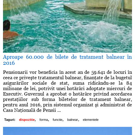
Aproape 60.000 de bilete de tratament balnear în
2016
Pensionarii vor beneficia în acest an de 59.641 de locuri în
ceea ce priveşte tratamentul balnear, finanţate de la bugetul
asigurărilor sociale de stat, suma ridicându-se la 84
milioane de lei, potrivit unei hotărâri adoptate miercuri de
Executiv. Guvernul a aprobat o hotărâre privind acordarea
prestaţiilor sub forma biletelor de tratament balnear,
pentru anul 2016, prin sistemul organizat şi administrat de
Casa Naţională de Pensii ...
,
,
,
,
Taguri:
dispozitie
forma
functie
balnear
elementele