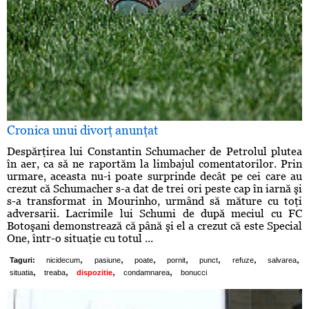
Cronica unui divorţ anunţat
Despărţirea lui Constantin Schumacher de Petrolul plutea
în aer, ca să ne raportăm la limbajul comentatorilor. Prin
urmare, aceasta nu-i poate surprinde decât pe cei care au
crezut că Schumacher s-a dat de trei ori peste cap în iarnă şi
s-a transformat in Mourinho, urmând să măture cu toţi
adversarii. Lacrimile lui Schumi de după meciul cu FC
Botoşani demonstrează că până şi el a crezut că este Special
One, într-o situaţie cu totul ...
,
,
,
,
,
,
,
Taguri:
nicidecum
pasiune
poate
pornit
punct
refuze
salvarea
,
,
,
,
situatia
treaba
dispozitie
condamnarea
bonucci