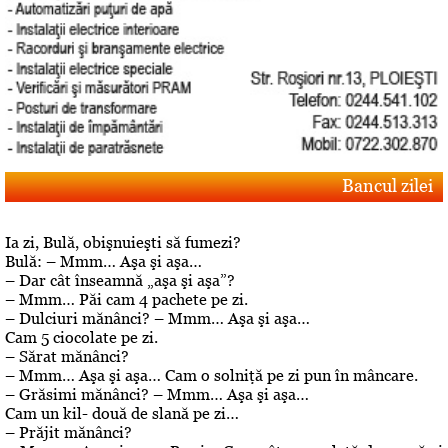
Bancul zilei
Ia zi, Bulă, obişnuieşti să fumezi?
Bulă: – Mmm… Aşa şi aşa…
– Dar cât înseamnă „aşa şi aşa”?
– Mmm… Păi cam 4 pachete pe zi.
– Dulciuri mănânci? – Mmm… Aşa şi aşa…
Cam 5 ciocolate pe zi.
– Sărat mănânci?
– Mmm… Aşa şi aşa… Cam o solniţă pe zi pun în mâncare.
– Grăsimi mănânci? – Mmm… Aşa şi aşa…
Cam un kil- două de slană pe zi…
– Prăjit mănânci?