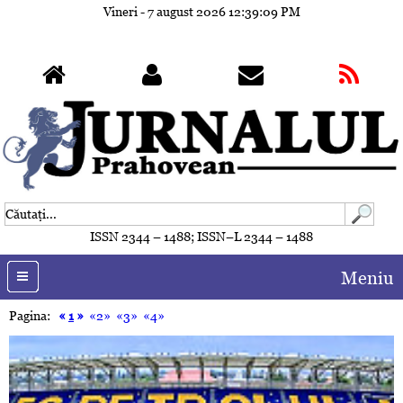
Vineri - 7 august 2026
12:39:12 PM
ISSN 2344 – 1488; ISSN–L 2344 – 1488
Meniu
Pagina:
«
1
»
«2»
«3»
«4»