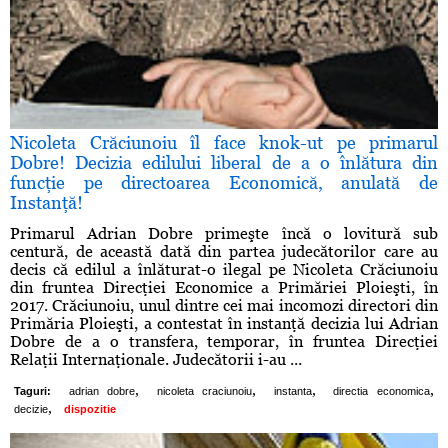
Nicoleta Crăciunoiu îl face knok-ut pe primarul
Dobre! Decizia edilului liberal de a o înlătura din
funcţie pe directoarea Economică, anulată de
Instanţă!
Primarul Adrian Dobre primeşte încă o lovitură sub
centură, de această dată din partea judecătorilor care au
decis că edilul a înlăturat-o ilegal pe Nicoleta Crăciunoiu
din fruntea Direcţiei Economice a Primăriei Ploieşti, în
2017. Crăciunoiu, unul dintre cei mai incomozi directori din
Primăria Ploieşti, a contestat în instanţă decizia lui Adrian
Dobre de a o transfera, temporar, în fruntea Direcţiei
Relaţii Internaţionale. Judecătorii i-au ...
,
,
,
,
Taguri:
adrian dobre
nicoleta craciunoiu
instanta
directia economica
,
decizie
dispozitie