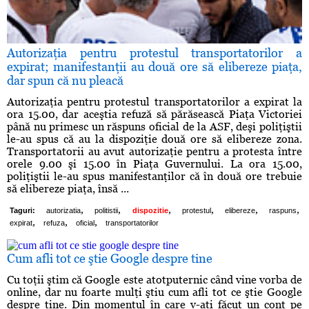
Autorizaţia pentru protestul transportatorilor a
expirat; manifestanţii au două ore să elibereze piaţa,
dar spun că nu pleacă
Autorizaţia pentru protestul transportatorilor a expirat la
ora 15.00, dar aceştia refuză să părăsească Piaţa Victoriei
până nu primesc un răspuns oficial de la ASF, deşi poliţiştii
le-au spus că au la dispoziţie două ore să elibereze zona.
Transportatorii au avut autorizaţie pentru a protesta între
orele 9.00 şi 15.00 în Piaţa Guvernului. La ora 15.00,
poliţiştii le-au spus manifestanţilor că în două ore trebuie
să elibereze piaţa, însă ...
,
,
,
,
,
,
Taguri:
autorizatia
politistii
dispozitie
protestul
elibereze
raspuns
,
,
,
expirat
refuza
oficial
transportatorilor
Cum afli tot ce ştie Google despre tine
Cu toţii ştim că Google este atotputernic când vine vorba de
online, dar nu foarte mulţi ştiu cum afli tot ce ştie Google
despre tine. Din momentul în care v-aţi făcut un cont pe