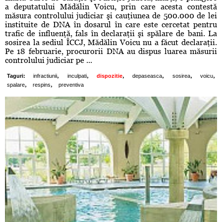
a deputatului Mădălin Voicu, prin care acesta contestă
măsura controlului judiciar şi cauţiunea de 500.000 de lei
instituite de DNA în dosarul în care este cercetat pentru
trafic de influenţă, fals în declaraţii şi spălare de bani. La
sosirea la sediul ÎCCJ, Mădălin Voicu nu a făcut declaraţii.
Pe 18 februarie, procurorii DNA au dispus luarea măsurii
controlului judiciar pe ...
,
,
,
,
,
,
Taguri:
infractiunii
inculpati
dispozitie
depaseasca
sosirea
voicu
,
,
spalare
respins
preventiva