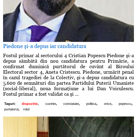
Piedone şi-a depus iar candidatura
Fostul primar al sectorului 4 Cristian Popescu Piedone şi-a
depus sâmbătă din nou candidatura pentru Primărie, a
confirmat duminică purtătorul de cuvânt al Biroului
Electoral sector 4, Aneta Cristescu. Piedone, urmărit penal
în cazul tragediei de la Colectiv, şi-a depus candidatura cu
5.600 de semnături din partea Partidului Puterii Umaniste
(social-liberal), noua formaţiune a lui Dan Voiculescu.
Fostul primar a fost validat ca şi ...
,
,
,
,
,
,
Taguri:
dispozitie
cuvinte
constatate
politica
orice
popescu
,
purtatorul
rolul