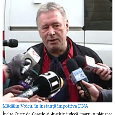
Mădălin Voicu, în instanţă împotriva DNA
Înalta Curte de Casaţie şi Justiţie judecă, marţi, o plângere