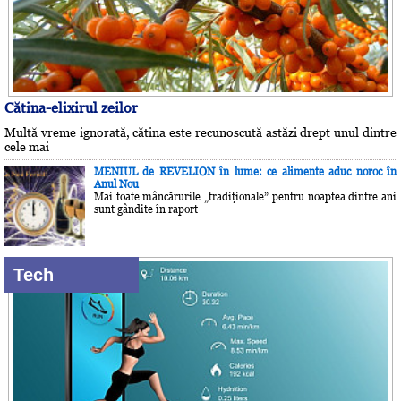
Cătina-elixirul zeilor
Multă vreme ignorată, cătina este recunoscută astăzi drept unul dintre
cele mai
MENIUL de REVELION în lume: ce alimente aduc noroc în
Anul Nou
Mai toate mâncărurile „tradiţionale” pentru noaptea dintre ani
sunt gândite în raport
Tech