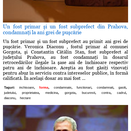
Un fost primar şi un fost subprefect din Prahova,
condamnaţi la ani grei de puşcărie
Un fost primar şi un fost subprefect au primit ani grei de
puşcărie. Veronica Diaconu , fostul primar al comunei
Gorgota, şi Constantin Cătălin Stan, fost subprefect al
judeţului Prahova, au fost condamnaţi în dosarul
retrocedărilor ilegale la şase ani de închisoare respectiv
patru ani de închisoare. Aceştia au fost găsiţi vinovaţi
pentru abuz în serviciu contra intereselor publice, în formă
calificată. În acelaşi dosar au mai fost ...
,
,
,
,
,
,
Taguri:
inchisoare
forma
condamnate
functionari
condamnati
gasiti
,
,
,
,
,
,
,
judetului
proprietatea
medicina
gorgota
bucuresti
contra
cadrul
,
diaconu
hectare