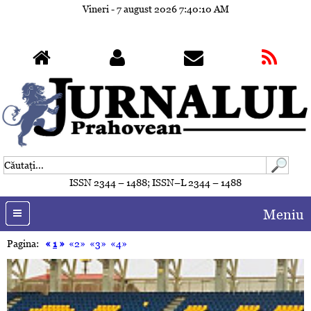
Vineri - 7 august 2026
7:40:13 AM
ISSN 2344 – 1488; ISSN–L 2344 – 1488
Meniu
Pagina:
«
1
»
«2»
«3»
«4»