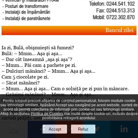
Bancul zilei
Ia zi, Bulă, obişnuieşti să fumezi?
Bulă: – Mmm… Aşa şi aşa…
– Dar cât înseamnă „aşa şi aşa”?
– Mmm… Păi cam 4 pachete pe zi.
– Dulciuri mănânci? – Mmm… Aşa şi aşa…
Cam 5 ciocolate pe zi.
– Sărat mănânci?
– Mmm… Aşa şi aşa… Cam o solniţă pe zi pun în mâncare.
– Grăsimi mănânci? – Mmm… Aşa şi aşa…
Cam un kil- două de slană pe zi…
Pentru scopuri precum afișarea de conținut personalizat, folosim module cookie
sau tehnologii similare. Apăsând Accept sau navigând pe acest website, sunteți de
– Prăjit mănânci?
acord să permiți colectarea de informații prin cookie-uri sau tehnologii similare.
– Mmm… Aşa şi aşa… Pe zi… Cam câte o omletă de 4 ouă şi
Aflați în secțiunea
Politica de Cookies
mai multe despre cookie-uri, inclusiv despre
cartofi prăjiţi, asezonaţi cu cârnaţi
posibilitatea retragerii acordului.
.– Aha… Dar de băut, bei? – A, da! De băut, beau!
Editorial