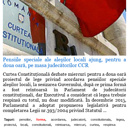
Pensiile speciale ale aleşilor locali ajung, pentru a
doua oară, pe masa judecătorilor CCR
Curtea Constituţională dezbate miercuri pentru a doua oară
proiectul de lege privind acordarea pensiilor speciale
aleşilor locali, la sesizarea Guvernului, după ce prima formă
a fost reîntoarsă în Parlament de judecătorii
constituţionali, dar Executivul a considerat că legea trebuie
respinsă cu totul, nu doar modificată. În decembrie 2015,
Parlamentul a adoptat propunerea legislativă pentru
completarea Legii nr.393/2004 privind Statutul ...
,
,
,
,
,
,
Taguri:
pensiilor
forma
acordarea
judecatorii
constitutionala
legea
,
,
,
,
,
,
proiectul
locali
constitutionali
reintoarsa
miercuri
curtea
respinsa