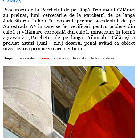
Călăraşi
Procurorii de la Parchetul de pe lângă Tribunalul Călăraşi
au preluat, luni, cercetările de la Parchetul de pe lângă
Judecătoria Lehliu în dosarul privind accidentul de pe
Autostrada A2 în care se fac verificări pentru ucidere din
culpă şi vătămare corporală din culpă, infracţiuni în formă
agravantă. „Parchetul de pe lângă Tribunalul Călăraşi a
preluat astăzi (luni - n.r.) dosarul penal având ca obiect
investigarea producerii accidentului ...
,
,
,
,
,
Taguri:
accidentul
forma
infractiuni
tribunalul
lehliu
calarasi