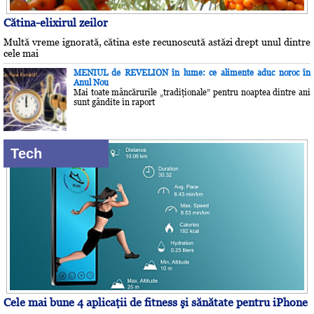
Cătina-elixirul zeilor
Multă vreme ignorată, cătina este recunoscută astăzi drept unul dintre
cele mai
MENIUL de REVELION în lume: ce alimente aduc noroc în
Anul Nou
Mai toate mâncărurile „tradiţionale” pentru noaptea dintre ani
sunt gândite în raport
Tech
Cele mai bune 4 aplicaţii de fitness şi sănătate pentru iPhone