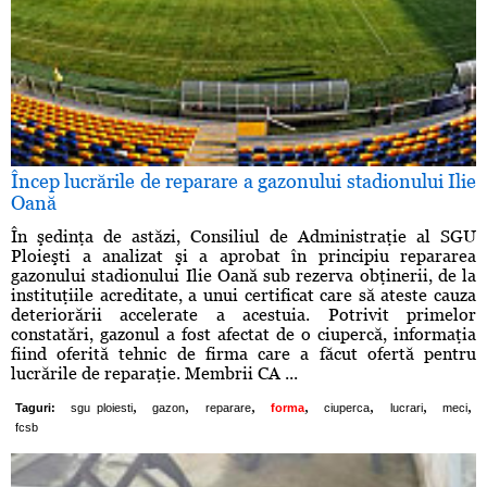
Încep lucrările de reparare a gazonului stadionului Ilie
Oană
În şedinţa de astăzi, Consiliul de Administraţie al SGU
Ploieşti a analizat şi a aprobat în principiu repararea
gazonului stadionului Ilie Oană sub rezerva obţinerii, de la
instituţiile acreditate, a unui certificat care să ateste cauza
deteriorării accelerate a acestuia. Potrivit primelor
constatări, gazonul a fost afectat de o ciupercă, informaţia
fiind oferită tehnic de firma care a făcut ofertă pentru
lucrările de reparaţie. Membrii CA ...
,
,
,
,
,
,
,
Taguri:
sgu ploiesti
gazon
reparare
forma
ciuperca
lucrari
meci
fcsb