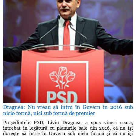
Dragnea: Nu vreau să intru în Guvern în 2016 sub
nicio formă, nici sub formă de premier
Preşedintele PSD, Liviu Dragnea, a spus vineri seara,
întrebat în legătură cu planurile sale din 2016, că nu îşi
doreşte să intre în Guvern sub nicio formă şi că nu îşi