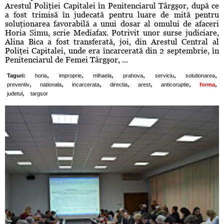
Arestul Poliţiei Capitalei în Penitenciarul Târgşor, după ce
a fost trimisă în judecată pentru luare de mită pentru
soluţionarea favorabilă a unui dosar al omului de afaceri
Horia Simu, scrie Mediafax. Potrivit unor surse judiciare,
Alina Bica a fost transferată, joi, din Arestul Central al
Poliţei Capitalei, unde era încarcerată din 2 septembrie, în
Penitenciarul de Femei Târgşor, ...
,
,
,
,
,
,
Taguri:
horia
improprie
mihaela
prahova
serviciu
solutionarea
,
,
,
,
,
,
,
preventiv
nationala
incarcerata
directia
arest
anticoruptie
forma
,
judetul
targsor