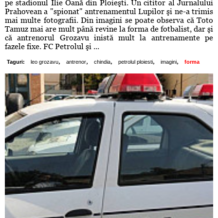
pe stadionul Ilie Oană din Ploieşti. Un cititor al Jurnalului
Prahovean a "spionat" antrenamentul Lupilor şi ne-a trimis
mai multe fotografii. Din imagini se poate observa că Toto
Tamuz mai are mult până revine la forma de fotbalist, dar şi
că antrenorul Grozavu inistă mult la antrenamente pe
fazele fixe. FC Petrolul şi ...
,
,
,
,
,
Taguri:
leo grozavu
antrenor
chindia
petrolul ploiesti
imagini
forma