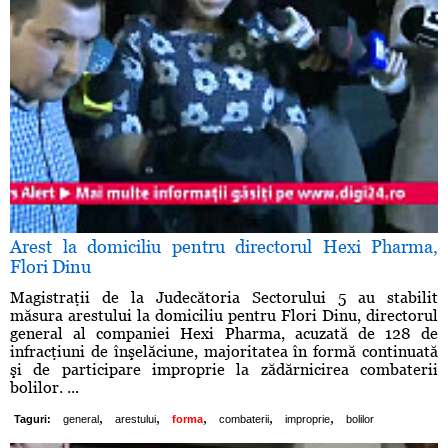
Arest la domiciliu pentru directorul Hexi Pharma,
Flori Dinu
Magistraţii de la Judecătoria Sectorului 5 au stabilit
măsura arestului la domiciliu pentru Flori Dinu, directorul
general al companiei Hexi Pharma, acuzată de 128 de
infracţiuni de înşelăciune, majoritatea în formă continuată
şi de participare improprie la zădărnicirea combaterii
bolilor. ...
,
,
,
,
,
Taguri:
general
arestului
forma
combaterii
improprie
bolilor