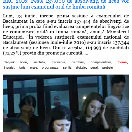
BAC 2016: Peste 137.000 de absolvenţi de liceu vor
susţine luni examenul oral de limba română
Luni, 13 iunie, începe prima sesiune a examenului de
Bacalaureat la care s-au înscris 137.444 de absolvenţi de
liceu, prima probă fiind evaluarea competenţelor lingvistice
de comunicare orală în limba română, anunţă Ministerul
Educaţiei. "În vederea susţinerii examenului naţional de
Bacalaureat (sesiunea iunie-iulie 2016) s-au înscris 137.344
de absolvenţi de liceu. Dintre aceştia, 114.993 de candidaţi
(71,23%) provin din promoţia curentă, ...
,
,
,
,
,
,
Taguri:
liceu
institutia
frecventa
distribuiti
competentelor
forma
,
,
,
,
,
,
,
inscrisi
iunie
orale
programata
seriile
digitale
seral
probele