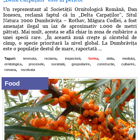
Un reprezentant al Societăţii Ornitologică Română, Dan
Ionescu, reclamă faptul că în „Delta Carpaţilor”, Situl
Natura 2000 Dumbrăviţa – Rotbav, Măgura Codlei, a fost
amenajat ilegal un iaz de aproximativ 1.000 de metri
pătraţi. Mai mult, acesta se află chiar în zona de cuibărire a
unei specii rare. „În această zonă creşte şi cârstelul de
câmp, o specie prioritară la nivel global. La Dumbrăviţa
este o populaţie destul de mare, raportată ...
,
,
,
,
,
,
Taguri:
terenului
reclama
inspectorii
forma
delta
mediului
,
,
,
,
,
,
ornitologica
procesele
societatii
gospodarire
constructie
cuibarire
,
romana
rezolvata
Food