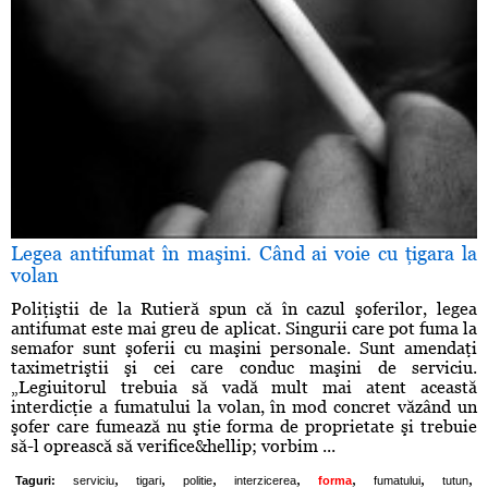
Legea antifumat în maşini. Când ai voie cu ţigara la
volan
Poliţiştii de la Rutieră spun că în cazul şoferilor, legea
antifumat este mai greu de aplicat. Singurii care pot fuma la
semafor sunt şoferii cu maşini personale. Sunt amendaţi
taximetriştii şi cei care conduc maşini de serviciu.
„Legiuitorul trebuia să vadă mult mai atent această
interdicţie a fumatului la volan, în mod concret văzând un
şofer care fumează nu ştie forma de proprietate şi trebuie
să-l oprească să verifice&hellip; vorbim ...
,
,
,
,
,
,
,
Taguri:
serviciu
tigari
politie
interzicerea
forma
fumatului
tutun