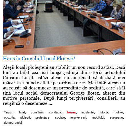
Haos în Consiliul Local Ploieşti!
Aleşii locali ploieşteni au stabilit un nou record astăzi. Dacă
luni au bifat cea mai lungă şedinţă din istoria actualului
Consiliu Local, astăzi aleşii nu au reusit să dezbată nici
măcar trei puncte aflate pe ordinea de zi. Mai întâi aleşii nu
au reuşit să desemneze un preşedinte de şedinţă, care să îi
ţină locul social democratului George Botez, absent din
motive personale. După lungi tergiversări, consilierii au
reuşit să o desemneze ...
,
,
,
,
,
,
,
Taguri:
bifat
consilierii
conduca
forma
incidente
istoria
motive
,
,
,
,
,
,
,
opozitia
ploiesti
proiectare
sociale
tergiversari
imobilului
europene
democratului