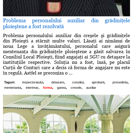
Problema personalului auxiliar din grădiniţele
ploieştene a fost rezolvată
Problema personalului auxiliar din creşele şi grădiniţele
din Ploieşti a stârnit multe valuri. Lăsaţi ai nimănui de
noua Lege a învăţământului, personalul care asigură
mentenanţa din grădiniţele ploieştene a găsit salvarea în
Consiliul Local Ploieşti, fiind angajaţi ai SGU cu detaşare la
instituţiile respective. Soluţia nu a fost, însă, pe placul
Curţii de Conturi care a decis că forma de angajare nu este
în regulă. Astfel se preconiza o ...
,
,
,
,
,
Taguri:
inspectoratului
detasare
consiliul
aprobarii
presedinta
,
,
,
,
,
mentenanta
interimar
forma
ganea
cresele
auxiliar