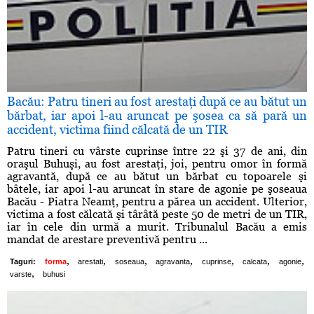
Bacău: Patru tineri au fost arestaţi după ce au bătut un
bărbat, iar apoi l-au aruncat pe şosea ca să pară un
accident, victima fiind călcată de un TIR
Patru tineri cu vârste cuprinse între 22 şi 37 de ani, din
oraşul Buhuşi, au fost arestaţi, joi, pentru omor în formă
agravantă, după ce au bătut un bărbat cu topoarele şi
bâtele, iar apoi l-au aruncat în stare de agonie pe şoseaua
Bacău - Piatra Neamţ, pentru a părea un accident. Ulterior,
victima a fost călcată şi târâtă peste 50 de metri de un TIR,
iar în cele din urmă a murit. Tribunalul Bacău a emis
mandat de arestare preventivă pentru ...
,
,
,
,
,
,
,
Taguri:
forma
arestati
soseaua
agravanta
cuprinse
calcata
agonie
,
varste
buhusi