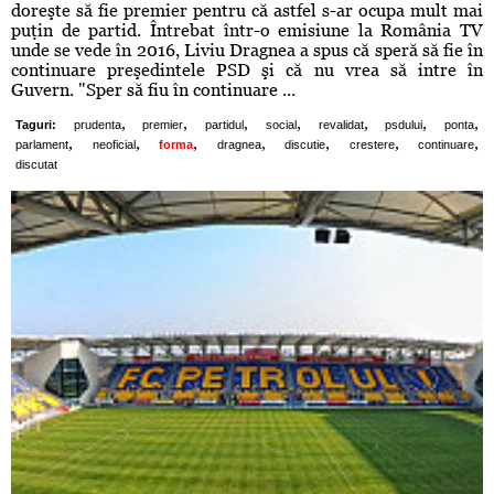
doreşte să fie premier pentru că astfel s-ar ocupa mult mai
puţin de partid. Întrebat într-o emisiune la România TV
unde se vede în 2016, Liviu Dragnea a spus că speră să fie în
continuare preşedintele PSD şi că nu vrea să intre în
Guvern. "Sper să fiu în continuare ...
,
,
,
,
,
,
,
Taguri:
prudenta
premier
partidul
social
revalidat
psdului
ponta
,
,
,
,
,
,
,
parlament
neoficial
forma
dragnea
discutie
crestere
continuare
discutat