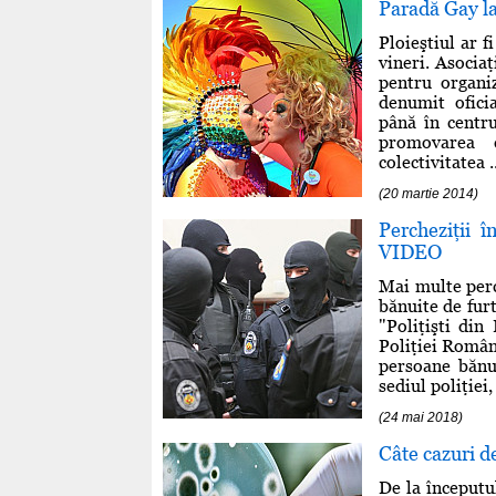
Paradă Gay la
Ploieştiul ar f
vineri. Asociaţ
pentru organi
denumit ofici
până în centru
promovarea 
colectivitatea ..
(20 martie 2014)
Percheziţii 
VIDEO
Mai multe perc
bănuite de furt
"Poliţişti din
Poliţiei Român
persoane bănui
sediul poliţiei,
(24 mai 2018)
Câte cazuri d
De la începutu