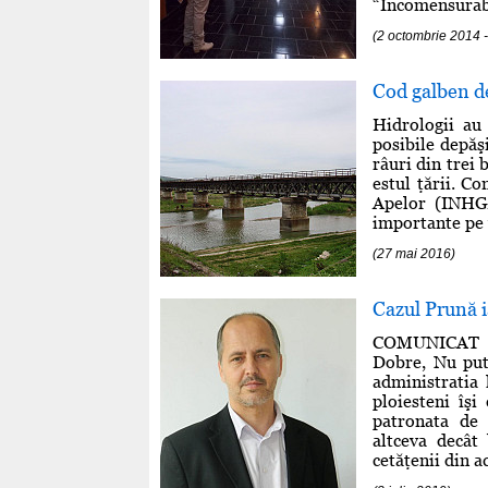
“Incomensurabi
(2 octombrie 2014
Cod galben de
Hidrologii au
posibile depăşi
râuri din trei 
estul ţării. C
Apelor (INHGA
importante pe v
(27 mai 2016)
Cazul Prună i
COMUNICAT D
Dobre, Nu put
administratia 
ploiesteni îşi
patronata de 
altceva decât 
cetăţenii din ac