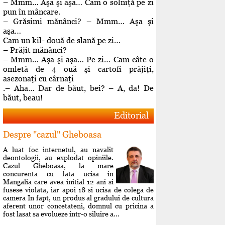
– Mmm… Aşa şi aşa… Cam o solniţă pe zi
pun în mâncare.
– Grăsimi mănânci? – Mmm… Aşa şi
aşa…
Cam un kil- două de slană pe zi…
– Prăjit mănânci?
– Mmm… Aşa şi aşa… Pe zi… Cam câte o
omletă de 4 ouă şi cartofi prăjiţi,
asezonaţi cu cârnaţi
.– Aha… Dar de băut, bei? – A, da! De
băut, beau!
Editorial
Despre "cazul" Gheboasa
A luat foc internetul, au navalit
deontologii, au explodat opiniile.
Cazul Gheboasa, la mare
concurenta cu fata ucisa in
Mangalia care avea initial 12 ani si
fusese violata, iar apoi 18 si ucisa de colega de
camera In fapt, un produs al gradului de cultura
aferent unor concetateni, domnul cu pricina a
fost lasat sa evolueze intr-o siluire a...