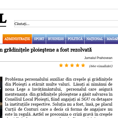
ADMINISTRAŢIE
SPORT
BUSINESS
POLITICĂ
NAŢIONAL
MAGAZ
 grădiniţele ploieştene a fost rezolvată
Jurnalul Prahovean
(660 vizualizări)
Problema personalului auxiliar din creşele şi grădiniţele
din Ploieşti a stârnit multe valuri. Lăsaţi ai nimănui de
noua Lege a învăţământului, personalul care asigură
mentenanţa din grădiniţele ploieştene a găsit salvarea în
Consiliul Local Ploieşti, fiind angajaţi ai SGU cu detaşare
la instituţiile respective. Soluţia nu a fost, însă, pe placul
Curţii de Conturi care a decis că forma de angajare nu
este în regulă. Astfel se preconiza o criză gravă în creşele