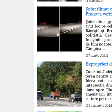
(3 iulie 2019)
Şofer filmat
Prahova verif
Şofer filmat g
avut loc pe ce
Băneşti şi Br
poliţiştii, a
Imaginile şoca
de luni noapte
Câmpina ...
(27 aprilie 2021)
Exproprieri d
Consiliul Jude
teren pentru a
Ideea este m
intersecţia di
duce spre Plo
amenajării in
rutiere petrecut
(24 octombrie 2013