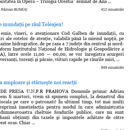
litatea în Opera – Trilogia Orestia” semnat de Ana ...
 - Răzvan BUNEA)
412 vizualizări
 inundaţii pe râul Teleajen!
 emis, vineri, o atenţionare Cod Galben de inundaţii, cu
ri ale cotelor de atenţie, valabilă până la miezul nopţii, pe
bazine hidrografice, de pe raza a 7 judeţe din centrul şi nord-
onform Institutului Naţional de Hidrologie şi Gospodărire a
), între orele 11,00 — 00,00, se vor înregistra scurgeri
ersanţi, torenţi şi pâraie, viituri rapide pe râurile mici, ...
949 vizualizări
a amploare şi stârneşte noi reacţii
E PRESA U.N.P.R PRAHOVA Domnule primar Adrian
em fi martori, vrem să spunem complici, la dezastrul din
locala pe care o patronati! În ultimul timp, tot mai mulţi
 exprimă insatisfacţia pentru modul în care administratia
dumneavoastra cheltuie fondurile publice, care nu sunt
banii obţinuţi din taxele şi impozitele achitate de către
est oras. Chiar ...