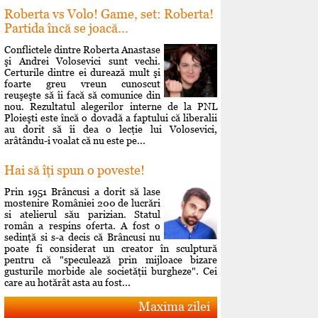
Roberta vs Volo! Game, set: Roberta!
Partida încă se joacă...
Conflictele dintre Roberta Anastase
şi Andrei Volosevici sunt vechi.
Certurile dintre ei durează mult şi
foarte greu vreun cunoscut
reuşeşte să îi facă să comunice din
nou. Rezultatul alegerilor interne de la PNL
Ploieşti este încă o dovadă a faptului că liberalii
au dorit să îi dea o lecţie lui Volosevici,
arâtându-i voalat că nu este pe...
Hai să îţi spun o poveste!
Prin 1951 Brâncusi a dorit să lase
mostenire României 200 de lucrări
si atelierul său parizian. Statul
român a respins oferta. A fost o
sedinţă si s-a decis că Brâncusi nu
poate fi considerat un creator în sculptură
pentru că "speculează prin mijloace bizare
gusturile morbide ale societăţii burgheze". Cei
care au hotărât asta au fost...
Maxima zilei