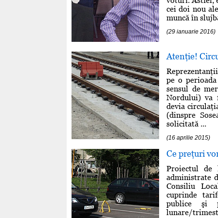
voturi. Astfel,
cei doi nou al
muncă în slujba
(29 ianuarie 2016)
Atenţie! Circ
Reprezentanţii
pe o perioada 
sensul de mer
Nordului) va f
devia circulaţ
(dinspre Sose
solicitată ...
(16 aprilie 2015)
Ce preţuri vo
Proiectul de 
administrate d
Consiliu Loc
cuprinde tari
publice şi 
lunare/trimestr