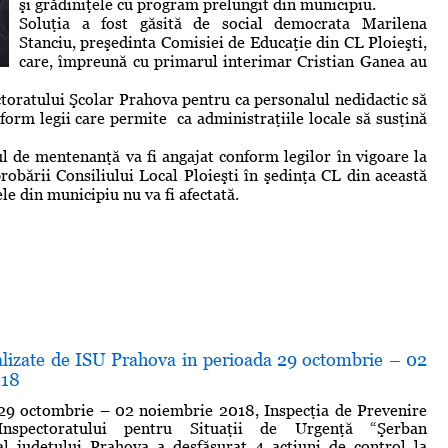
şi grădiniţele cu program prelungit din municipiu.
Soluţia a fost găsită de social democrata Marilena
Stanciu, preşedinta Comisiei de Educaţie din CL Ploieşti,
care, împreună cu primarul interimar Cristian Ganea au
ctoratului Şcolar Prahova pentru ca personalul nedidactic să
nform legii care permite ca administraţiile locale să susţină
l de mentenanţă va fi angajat conform legilor în vigoare la
robării Consiliului Local Ploieşti în şedinţa CL din această
ele din municipiu nu va fi afectată.
alizate de ISU Prahova in perioada 29 octombrie – 02
018
29 octombrie – 02 noiembrie 2018, Inspecţia de Prevenire
nspectoratului pentru Situaţii de Urgenţă “Şerban
al judeţului Prahova a desfăşurat 4 acţiuni de control la