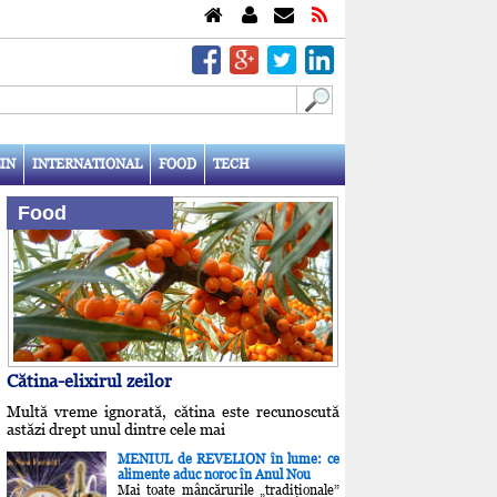
IN
INTERNATIONAL
FOOD
TECH
Food
Cătina-elixirul zeilor
Multă vreme ignorată, cătina este recunoscută
astăzi drept unul dintre cele mai
MENIUL de REVELION în lume: ce
alimente aduc noroc în Anul Nou
Mai toate mâncărurile „tradiţionale”