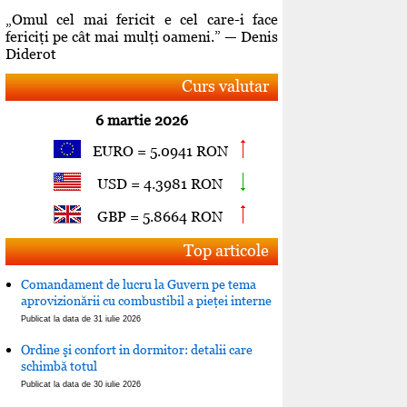
„Omul cel mai fericit e cel care-i face
fericiţi pe cât mai mulţi oameni.” — Denis
Diderot
Curs valutar
6 martie 2026
EURO = 5.0941 RON
USD = 4.3981 RON
GBP = 5.8664 RON
Top articole
Comandament de lucru la Guvern pe tema
aprovizionării cu combustibil a pieţei interne
Publicat la data de 31 iulie 2026
Ordine şi confort in dormitor: detalii care
schimbă totul
Publicat la data de 30 iulie 2026