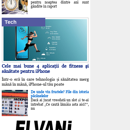
pentru noaptea dintre ani sunt
gândite în raport
Tech
Cele mai bune 4 aplicaţii de fitness şi
sănătate pentru iPhone
Într-o eră în care tehnologia și sănătatea merg
mână în mână, iPhone-ul tău poate
De unde vin fructele? File din istoria
păcănelelor
Dacă ai jucat vreodată un slot și te-ai
întrebat „Ce caută lămâia asta aici?”,
nu