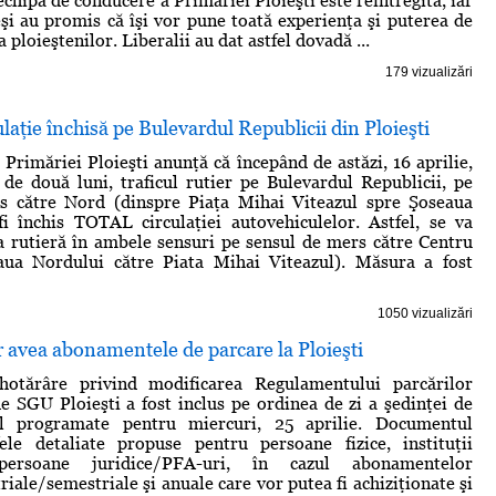
 echipa de conducere a Primăriei Ploieşti este reîntregită, iar
eşi au promis că îşi vor pune toată experienţa şi puterea de
 ploieştenilor. Liberalii au dat astfel dovadă ...
179 vizualizări
ulaţie închisă pe Bulevardul Republicii din Ploieşti
 Primăriei Ploieşti anunţă că începând de astăzi, 16 aprilie,
de două luni, traficul rutier pe Bulevardul Republicii, pe
s către Nord (dinspre Piaţa Mihai Viteazul spre Şoseaua
i închis TOTAL circulaţiei autovehiculelor. Astfel, se va
ia rutieră în ambele sensuri pe sensul de mers către Centru
aua Nordului către Piata Mihai Viteazul). Măsura a fost
1050 vizualizări
r avea abonamentele de parcare la Ploieşti
hotărâre privind modificarea Regulamentului parcărilor
e SGU Ploieşti a fost inclus pe ordinea de zi a şedinţei de
al programate pentru miercuri, 25 aprilie. Documentul
fele detaliate propuse pentru persoane fizice, instituţii
persoane juridice/PFA-uri, în cazul abonamentelor
iale/semestriale şi anuale care vor putea fi achiziţionate şi