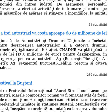
onomici din întreg judeţul. De asemenea, personalul
Prevenire a efectuat activităţi de îndrumare şi control pe
ii măsurilor de apărare şi stingere a incendiilor, la unităţi
..
74 vizualizări
a trei autostrăzi va costa aproape 60 de milioane de lei
ională de Autostrăzi şi Drumuri Naţionale a încheiat
entru deszăpezirea autostrăzilor şi a câtorva drumuri
irmele câştigătoare ale licitaţiei. CNADNR va plăti până la
e de lei (13,3 milioane de euro) pentru deszăpezirea, în
013-2015, pentru autostrăzile A3 (Bucureşti-Ploieşti); A1
teşti); A2 (segmentul Bucureşti-Lehliu), precum şi câteva
le. ...
289 vizualizări
estival la Buşteni
entru Festivalul Internaţional “Aurel Stroe” sunt acum pe
 metri. Marele compozitor român va fi omagiat atât de foştii
i de mai mulţi muzicologi, tenori sau critici muzicali care vor
 weekend-ul următor în staţiunea Buşteni. Manifestările vor
seară, începând cu orele 18.00, odată cu lansarea volumului