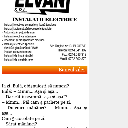
Bancul zilei
Ia zi, Bulă, obişnuieşti să fumezi?
Bulă: – Mmm… Aşa şi aşa…
– Dar cât înseamnă „aşa şi aşa”?
– Mmm… Păi cam 4 pachete pe zi.
– Dulciuri mănânci? – Mmm… Aşa şi
aşa…
Cam 5 ciocolate pe zi.
– Sărat mănânci?