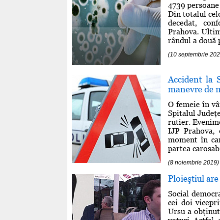
4739 persoane 
Din totalul ce
decedat, con
Prahova. Ultim
rândul a două p
(10 septembrie 202
Accident la 
manevre de m
O femeie în vâr
Spitalul Judeţ
rutier. Evenim
IJP Prahova, 
moment în care
partea carosabi
(8 noiembrie 2019)
Ploieştiul are
Social democr
cei doi vicepri
Ursu a obţinut