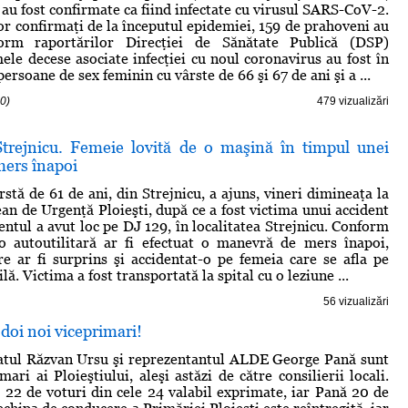
au fost confirmate ca fiind infectate cu virusul SARS-CoV-2.
lor confirmaţi de la începutul epidemiei, 159 de prahoveni au
form raportărilor Direcţiei de Sănătate Publică (DSP)
ele decese asociate infecţiei cu noul coronavirus au fost în
ersoane de sex feminin cu vârste de 66 şi 67 de ani şi a ...
0)
479 vizualizări
Strejnicu. Femeie lovită de o maşină în timpul unei
ers înapoi
stă de 61 de ani, din Strejnicu, a ajuns, vineri dimineaţa la
ean de Urgenţă Ploieşti, după ce a fost victima unui accident
entul a avut loc pe DJ 129, în localitatea Strejnicu. Conform
o autoutilitară ar fi efectuat o manevră de mers înapoi,
 ar fi surprins şi accidentat-o pe femeia care se afla pe
lă. Victima a fost transportată la spital cu o leziune ...
56 vizualizări
 doi noi viceprimari!
atul Răzvan Ursu şi reprezentantul ALDE George Pană sunt
mari ai Ploieştiului, aleşi astăzi de către consilierii locali.
 22 de voturi din cele 24 valabil exprimate, iar Pană 20 de