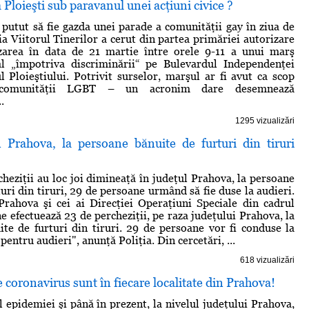
 Ploieşti sub paravanul unei acţiuni civice ?
i putut să fie gazda unei parade a comunităţii gay în ziua de
ia Viitorul Tinerilor a cerut din partea primăriei autorizare
zarea în data de 21 martie între orele 9-11 a unui marş
al „împotriva discriminării“ pe Bulevardul Independenţei
l Ploieştiului. Potrivit surselor, marşul ar fi avut ca scop
comunităţii LGBT – un acronim dare desemnează
.
1295 vizualizări
în Prahova, la persoane bănuite de furturi din tiruri
heziţii au loc joi dimineaţă în judeţul Prahova, la persoane
uri din tiruri, 29 de persoane urmând să fie duse la audieri.
 Prahova şi cei ai Direcţiei Operaţiuni Speciale din cadrul
e efectuează 23 de percheziţii, pe raza judeţului Prahova, la
te de furturi din tiruri. 29 de persoane vor fi conduse la
 pentru audieri", anunţă Poliţia. Din cercetări, ...
618 vizualizări
e coronavirus sunt în fiecare localitate din Prahova!
l epidemiei şi până în prezent, la nivelul judeţului Prahova,