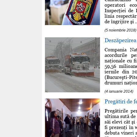
operatori ec
Inspecţiei de 
linia respectăr
de îngrijire şi .
(5 noiembrie 2018)
Deszăpezirea 
Compania Naţ
acordurile p
naţionale cu f
59,56 milioan
iernile din 2
(Bucureşti-Pi
drumuri naţiona
(4 ianuarie 2014)
Pregătiri de f
Pregătirile p
ultima sută de
săi elevi cât ş
fi prezenţi în
debuta vineri 