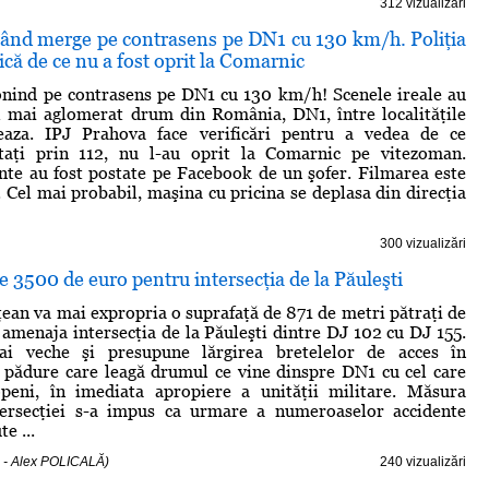
312 vizualizări
 când merge pe contrasens pe DN1 cu 130 km/h. Poliţia
ică de ce nu a fost oprit la Comarnic
onind pe contrasens pe DN1 cu 130 km/h! Scenele ireale au
l mai aglomerat drum din România, DN1, între localităţile
eaza. IPJ Prahova face verificări pentru a vedea de ce
lertaţi prin 112, nu l-au oprit la Comarnic pe vitezoman.
nte au fost postate pe Facebook de un şofer. Filmarea este
. Cel mai probabil, maşina cu pricina se deplasa din direcţia
300 vizualizări
e 3500 de euro pentru intersecţia de la Păuleşti
ţean va mai expropria o suprafaţă de 871 de metri pătraţi de
 amenaja intersecţia de la Păuleşti dintre DJ 102 cu DJ 155.
ai veche şi presupune lărgirea bretelelor de acces în
n pădure care leagă drumul ce vine dinspre DN1 cu cel care
peni, în imediata apropiere a unităţii militare. Măsura
tersecţiei s-a impus ca urmare a numeroaselor accidente
e ...
 - Alex POLICALĂ)
240 vizualizări