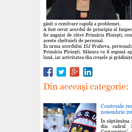
găsit o rezolvare rapidă a problemei.
A fost cerut acordul de principiu al Inspe
fie angajat de câtre Primăria Ploieşti, co
aceste cheltuieli de personal.
În urma acordului ISJ Prahova, personalu
Primăria Ploieşti. Măsura va fi supusă ap
lună, iar activitatea din creşele şi grădiniţ
Din aceeaşi categorie:
Controale re
noiembrie 2
În săptămâna 
din cadrul I
Cantacuzino” 