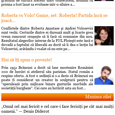
gradului de cultura aferent unor concetateni, domnul cu
pricina a fost lasat sa evolueze intr-o siluire a...
Roberta vs Volo! Game, set: Roberta! Partida încă se
joacă...
Conflictele dintre Roberta Anastase şi Andrei Volosevici
sunt vechi. Certurile dintre ei durează mult şi foarte greu
vreun cunoscut reuşeşte să îi facă să comunice din nou.
Rezultatul alegerilor interne de la PNL Ploieşti este încă o
dovadă a faptului că liberalii au dorit să îi dea o lecţie lui
Volosevici, arâtându-i voalat că nu este pe...
Hai să îţi spun o poveste!
Prin 1951 Brâncusi a dorit să lase mostenire României
200 de lucrări si atelierul său parizian. Statul român a
respins oferta. A fost o sedinţă si s-a decis că Brâncusi nu
poate fi considerat un creator în sculptură pentru că
"speculează prin mijloace bizare gusturile morbide ale
societăţii burgheze". Cei care au hotărât asta au fost...
Maxima zilei
„Omul cel mai fericit e cel care-i face fericiţi pe cât mai mulţi
oameni.” — Denis Diderot