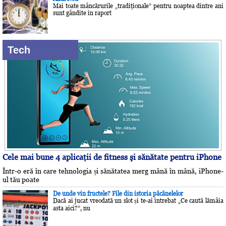
Mai toate mâncărurile „tradiţionale” pentru noaptea dintre ani
sunt gândite în raport
Tech
Cele mai bune 4 aplicaţii de fitness şi sănătate pentru iPhone
Într-o eră în care tehnologia și sănătatea merg mână în mână, iPhone-
ul tău poate
De unde vin fructele? File din istoria păcănelelor
Dacă ai jucat vreodată un slot și te-ai întrebat „Ce caută lămâia
asta aici?”, nu