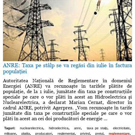
ANRE: Taxa pe stâlp se va regăsi din iulie în factura
populaţiei
Autoritatea Naţională de Reglementare în domeniul
Energiei (ANRE) va recunoaşte în tarifele plătite de
populaţie, de la 1 iulie, jumătate din taxa pe construcţiile
speciale pe care o vor plăti în acest an Hidroelectrica şi
Nuclearelectrica, a declarat Marian Cernat, director în
cadrul ANRE, potrivit Agerpres. „Vom recunoaşte în tarife
jumătate din taxa pe construcţiile speciale pe care o vor
plăti în acest an cei doi producători de energie ...
,
,
,
,
,
Taguri:
nuclearelectrica
hidroelectrica
anre
taxa pe stalp
electricitate
,
,
,
,
,
,
,
milioane
platita
producatori
reglementat
privind
pretul
reglementare