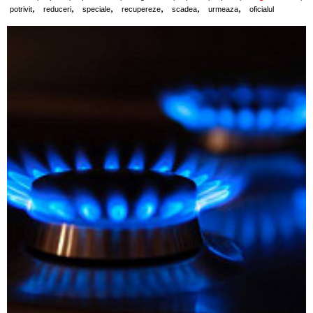
,
,
,
,
,
,
potrivit
reduceri
speciale
recupereze
scadea
urmeaza
oficialul