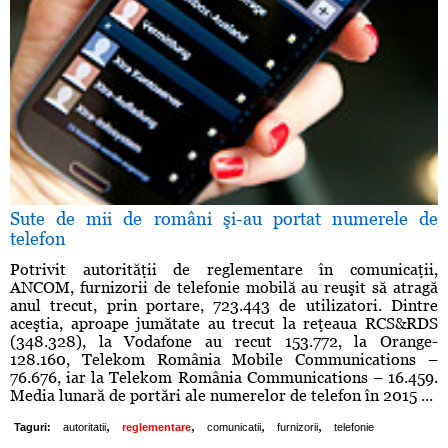
Sute de mii de români şi-au portat numerele de
telefon
Potrivit autorităţii de reglementare în comunicaţii,
ANCOM, furnizorii de telefonie mobilă au reuşit să atragă
anul trecut, prin portare, 723.443 de utilizatori. Dintre
aceştia, aproape jumătate au trecut la reţeaua RCS&RDS
(348.328), la Vodafone au recut 153.772, la Orange-
128.160, Telekom România Mobile Communications –
76.676, iar la Telekom România Communications – 16.459.
Media lunară de portări ale numerelor de telefon în 2015 ...
,
,
,
,
Taguri:
autoritatii
reglementare
comunicatii
furnizorii
telefonie