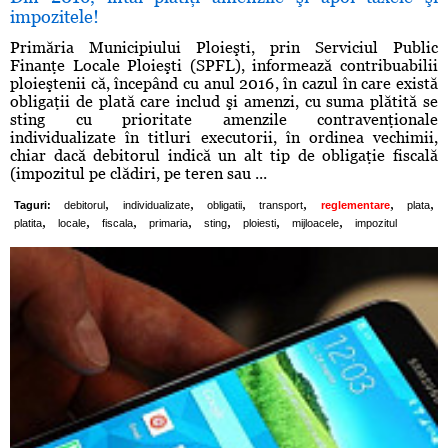
impozitele!
Primăria Municipiului Ploieşti, prin Serviciul Public
Finanţe Locale Ploieşti (SPFL), informează contribuabilii
ploieştenii că, începând cu anul 2016, în cazul în care există
obligaţii de plată care includ şi amenzi, cu suma plătită se
sting cu prioritate amenzile contravenţionale
individualizate în titluri executorii, în ordinea vechimii,
chiar dacă debitorul indică un alt tip de obligaţie fiscală
(impozitul pe clădiri, pe teren sau ...
,
,
,
,
,
,
Taguri:
debitorul
individualizate
obligatii
transport
reglementare
plata
,
,
,
,
,
,
,
platita
locale
fiscala
primaria
sting
ploiesti
mijloacele
impozitul