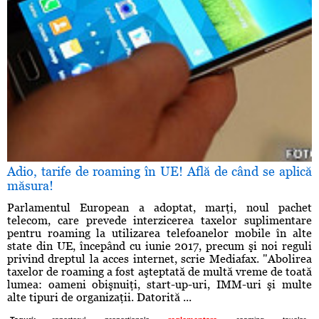
Adio, tarife de roaming în UE! Află de când se aplică
măsura!
Parlamentul European a adoptat, marţi, noul pachet
telecom, care prevede interzicerea taxelor suplimentare
pentru roaming la utilizarea telefoanelor mobile în alte
state din UE, începând cu iunie 2017, precum şi noi reguli
privind dreptul la acces internet, scrie Mediafax. "Abolirea
taxelor de roaming a fost aşteptată de multă vreme de toată
lumea: oameni obişnuiţi, start-up-uri, IMM-uri şi multe
alte tipuri de organizaţii. Datorită ...
,
,
,
,
,