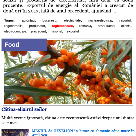
procente. Exportul de energie al României a crescut de
două ori în 2013, faţă de anul precedent, ajungând ...
,
,
,
,
,
Taguri:
autoritatii
bucuresti
electricitate
nuclearelectrica
raportul
,
,
,
,
,
,
regenerabile
producator
reglementare
romania
producatori
oltenia
,
,
,
electrocentrale
precedent
national
exportul
Food
Cătina-elixirul zeilor
Multă vreme ignorată, cătina este recunoscută astăzi drept unul dintre
cele mai
MENIUL de REVELION în lume: ce alimente aduc noroc în
Anul Nou