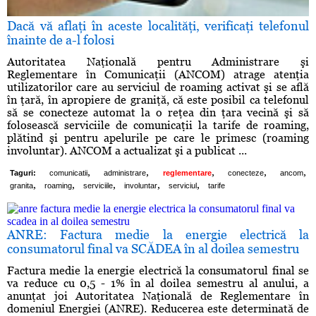
Dacă vă aflaţi în aceste localităţi, verificaţi telefonul
înainte de a-l folosi
Autoritatea Naţională pentru Administrare şi
Reglementare în Comunicaţii (ANCOM) atrage atenţia
utilizatorilor care au serviciul de roaming activat şi se află
în ţară, în apropiere de graniţă, că este posibil ca telefonul
să se conecteze automat la o reţea din ţara vecină şi să
folosească serviciile de comunicaţii la tarife de roaming,
plătind şi pentru apelurile pe care le primesc (roaming
involuntar). ANCOM a actualizat şi a publicat ...
,
,
,
,
,
Taguri:
comunicatii
administrare
reglementare
conecteze
ancom
,
,
,
,
,
granita
roaming
serviciile
involuntar
serviciul
tarife
ANRE: Factura medie la energie electrică la
consumatorul final va SCĂDEA în al doilea semestru
Factura medie la energie electrică la consumatorul final se
va reduce cu 0,5 - 1% în al doilea semestru al anului, a
anunţat joi Autoritatea Naţională de Reglementare în
domeniul Energiei (ANRE). Reducerea este determinată de