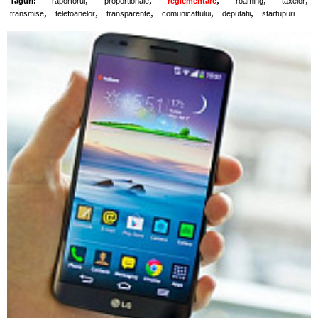
Taguri:
raportorul
proportionale
reglementare
roaming
taxelor
,
,
,
,
,
transmise
telefoanelor
transparente
comunicattului
deputatii
startupuri