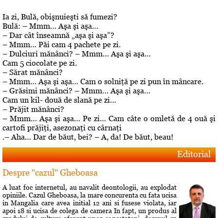
Ia zi, Bulă, obişnuieşti să fumezi?
Bulă: – Mmm… Aşa şi aşa…
– Dar cât înseamnă „aşa şi aşa”?
– Mmm… Păi cam 4 pachete pe zi.
– Dulciuri mănânci? – Mmm… Aşa şi aşa…
Cam 5 ciocolate pe zi.
– Sărat mănânci?
– Mmm… Aşa şi aşa… Cam o solniţă pe zi pun în mâncare.
– Grăsimi mănânci? – Mmm… Aşa şi aşa…
Cam un kil- două de slană pe zi…
– Prăjit mănânci?
– Mmm… Aşa şi aşa… Pe zi… Cam câte o omletă de 4 ouă şi
cartofi prăjiţi, asezonaţi cu cârnaţi
.– Aha… Dar de băut, bei? – A, da! De băut, beau!
Editorial
Despre "cazul" Gheboasa
A luat foc internetul, au navalit deontologii, au explodat
opiniile. Cazul Gheboasa, la mare concurenta cu fata ucisa
in Mangalia care avea initial 12 ani si fusese violata, iar
apoi 18 si ucisa de colega de camera In fapt, un produs al