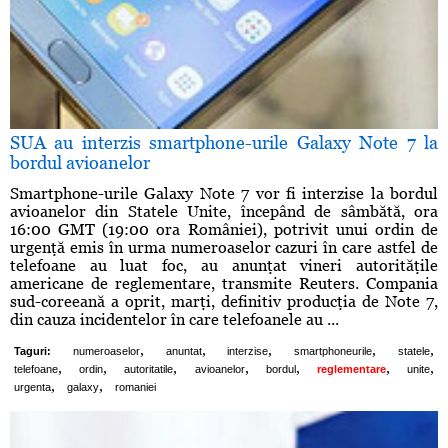
SUA au interzis smartphone-urile Galaxy Note 7 la
bordul avioanelor
Smartphone-urile Galaxy Note 7 vor fi interzise la bordul
avioanelor din Statele Unite, începând de sâmbătă, ora
16:00 GMT (19:00 ora României), potrivit unui ordin de
urgenţă emis în urma numeroaselor cazuri în care astfel de
telefoane au luat foc, au anunţat vineri autorităţile
americane de reglementare, transmite Reuters. Compania
sud-coreeană a oprit, marţi, definitiv producţia de Note 7,
din cauza incidentelor în care telefoanele au ...
,
,
,
,
,
Taguri:
numeroaselor
anuntat
interzise
smartphoneurile
statele
,
,
,
,
,
,
,
telefoane
ordin
autoritatile
avioanelor
bordul
reglementare
unite
,
,
urgenta
galaxy
romaniei