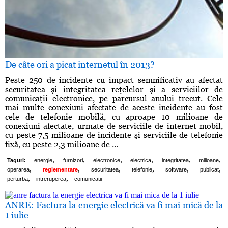
De câte ori a picat internetul în 2013?
Peste 250 de incidente cu impact semnificativ au afectat
securitatea şi integritatea reţelelor şi a serviciilor de
comunicaţii electronice, pe parcursul anului trecut. Cele
mai multe conexiuni afectate de aceste incidente au fost
cele de telefonie mobilă, cu aproape 10 milioane de
conexiuni afectate, urmate de serviciile de internet mobil,
cu peste 7,5 milioane de incidente şi serviciile de telefonie
fixă, cu peste 2,3 milioane de ...
,
,
,
,
,
,
Taguri:
energie
furnizori
electronice
electrica
integritatea
milioane
,
,
,
,
,
,
operarea
reglementare
securitatea
telefonie
software
publicat
,
,
perturba
intreruperea
comunicatii
ANRE: Factura la energie electrică va fi mai mică de la
1 iulie