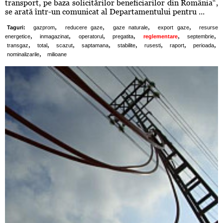
transport, pe baza solicitărilor beneficiarilor din România“,
se arată într-un comunicat al Departamentului pentru ...
,
,
,
,
Taguri:
gazprom
reducere gaze
gaze naturale
export gaze
resurse
,
,
,
,
,
,
energetice
inmagazinat
operatorul
pregatita
reglementare
septembrie
,
,
,
,
,
,
,
,
transgaz
total
scazut
saptamana
stabilite
rusesti
raport
perioada
,
nominalizarile
milioane