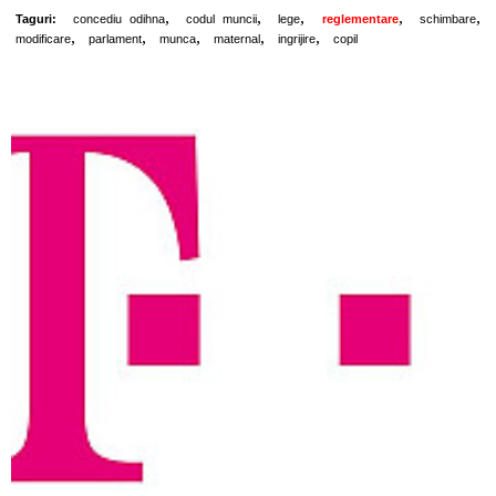
,
,
,
,
,
Taguri:
concediu odihna
codul muncii
lege
reglementare
schimbare
,
,
,
,
,
modificare
parlament
munca
maternal
ingrijire
copil