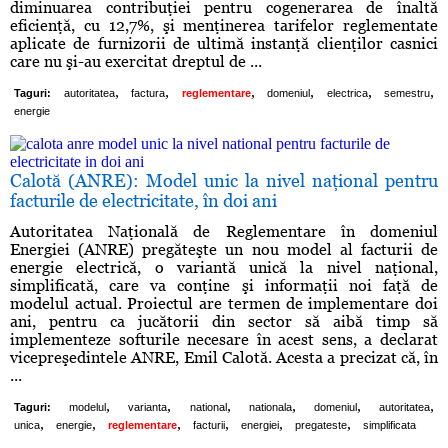
diminuarea contribuţiei pentru cogenerarea de înaltă
eficienţă, cu 12,7%, şi menţinerea tarifelor reglementate
aplicate de furnizorii de ultimă instanţă clienţilor casnici
care nu şi-au exercitat dreptul de ...
,
,
,
,
,
,
Taguri:
autoritatea
factura
reglementare
domeniul
electrica
semestru
energie
Calotă (ANRE): Model unic la nivel naţional pentru
facturile de electricitate, în doi ani
Autoritatea Naţională de Reglementare în domeniul
Energiei (ANRE) pregăteşte un nou model al facturii de
energie electrică, o variantă unică la nivel naţional,
simplificată, care va conţine şi informaţii noi faţă de
modelul actual. Proiectul are termen de implementare doi
ani, pentru ca jucătorii din sector să aibă timp să
implementeze softurile necesare în acest sens, a declarat
vicepreşedintele ANRE, Emil Calotă. Acesta a precizat că, în
...
,
,
,
,
,
,
Taguri:
modelul
varianta
national
nationala
domeniul
autoritatea
,
,
,
,
,
,
unica
energie
reglementare
facturii
energiei
pregateste
simplificata