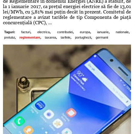
de Reglementare în domeniul Energiei (ANRE) a stabilit, de
la 1 ianuarie 2017, ca preţul energiei electrice să fie de 13,01
lei/MWh, cu 5,81% mai puţin decât în prezent. Comitetul de
reglementare a avizat tarifele de tip Componenta de piaţă
concurenţială (CPC), ...
,
,
,
,
,
,
Taguri:
facturi
electrica
contributiei
europa
ianuarie
nationale
,
,
,
,
,
pretului
reglementare
taxarea
tarifele
portughezii
germanii