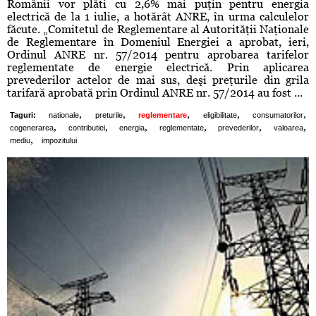
Românii vor plăti cu 2,6% mai puţin pentru energia
electrică de la 1 iulie, a hotărât ANRE, în urma calculelor
făcute. „Comitetul de Reglementare al Autorităţii Naţionale
de Reglementare în Domeniul Energiei a aprobat, ieri,
Ordinul ANRE nr. 57/2014 pentru aprobarea tarifelor
reglementate de energie electrică. Prin aplicarea
prevederilor actelor de mai sus, deşi preţurile din grila
tarifară aprobată prin Ordinul ANRE nr. 57/2014 au fost ...
,
,
,
,
,
Taguri:
nationale
preturile
reglementare
eligibilitate
consumatorilor
,
,
,
,
,
,
cogenerarea
contributiei
energia
reglementate
prevederilor
valoarea
,
mediu
impozitului