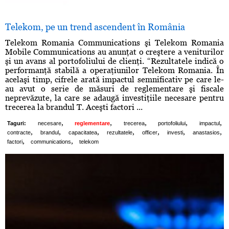
Telekom, pe un trend ascendent în România
Telekom Romania Communications şi Telekom Romania
Mobile Communications au anunţat o creştere a veniturilor
şi un avans al portofoliului de clienţi. “Rezultatele indică o
performanţă stabilă a operaţiunilor Telekom Romania. În
acelaşi timp, cifrele arată impactul semnificativ pe care le-
au avut o serie de măsuri de reglementare şi fiscale
neprevăzute, la care se adaugă investiţiile necesare pentru
trecerea la brandul T. Aceşti factori ...
,
,
,
,
,
Taguri:
necesare
reglementare
trecerea
portofoliului
impactul
,
,
,
,
,
,
,
contracte
brandul
capacitatea
rezultatele
officer
investi
anastasios
,
,
factori
communications
telekom