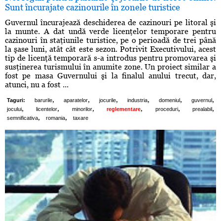
Sunt încurajate cazinourile în zonele turistice
Guvernul încurajează deschiderea de cazinouri pe litoral şi
la munte. A dat undă verde licenţelor temporare pentru
cazinouri în staţiunile turistice, pe o perioadă de trei până
la şase luni, atât cât este sezon. Potrivit Executivului, acest
tip de licenţă temporară s-a introdus pentru promovarea şi
susţinerea turismului în anumite zone. Un proiect similar a
fost pe masa Guvernului şi la finalul anului trecut, dar,
atunci, nu a fost ...
,
,
,
,
,
,
Taguri:
barurile
aparatelor
jocurile
industria
domeniul
guvernul
,
,
,
,
,
,
jocului
licentelor
minorilor
reglementare
proceduri
prealabil
,
,
semnificativa
romania
taxare