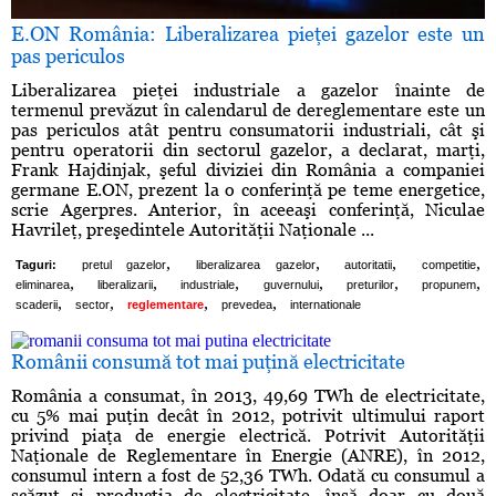
E.ON România: Liberalizarea pieţei gazelor este un
pas periculos
Liberalizarea pieţei industriale a gazelor înainte de
termenul prevăzut în calendarul de dereglementare este un
pas periculos atât pentru consumatorii industriali, cât şi
pentru operatorii din sectorul gazelor, a declarat, marţi,
Frank Hajdinjak, şeful diviziei din România a companiei
germane E.ON, prezent la o conferinţă pe teme energetice,
scrie Agerpres. Anterior, în aceeaşi conferinţă, Niculae
Havrileţ, preşedintele Autorităţii Naţionale ...
,
,
,
,
Taguri:
pretul gazelor
liberalizarea gazelor
autoritatii
competitie
,
,
,
,
,
,
eliminarea
liberalizarii
industriale
guvernului
preturilor
propunem
,
,
,
,
scaderii
sector
reglementare
prevedea
internationale
Românii consumă tot mai puţină electricitate
România a consumat, în 2013, 49,69 TWh de electricitate,
cu 5% mai puţin decât în 2012, potrivit ultimului raport
privind piaţa de energie electrică. Potrivit Autorităţii
Naţionale de Reglementare în Energie (ANRE), în 2012,
consumul intern a fost de 52,36 TWh. Odată cu consumul a
scăzut şi producţia de electricitate, însă doar cu două