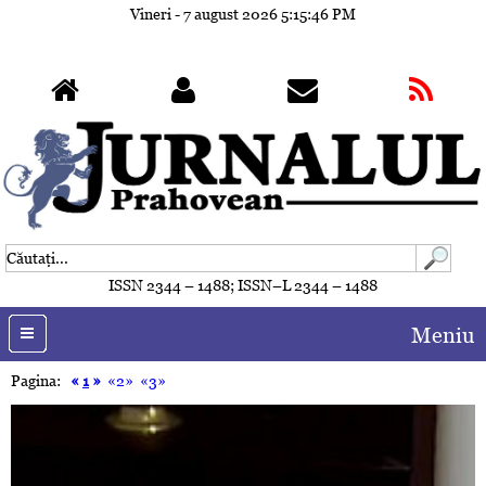
Vineri - 7 august 2026
5:15:49 PM
ISSN 2344 – 1488; ISSN–L 2344 – 1488
Meniu
Pagina:
«
1
»
«2»
«3»