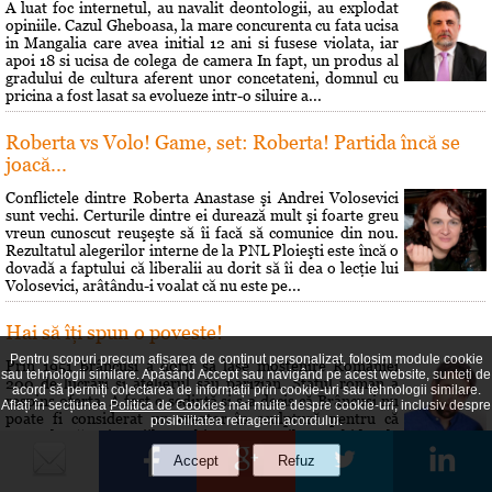
A luat foc internetul, au navalit deontologii, au explodat
opiniile. Cazul Gheboasa, la mare concurenta cu fata ucisa
in Mangalia care avea initial 12 ani si fusese violata, iar
apoi 18 si ucisa de colega de camera In fapt, un produs al
gradului de cultura aferent unor concetateni, domnul cu
pricina a fost lasat sa evolueze intr-o siluire a...
Roberta vs Volo! Game, set: Roberta! Partida încă se
joacă...
Conflictele dintre Roberta Anastase şi Andrei Volosevici
sunt vechi. Certurile dintre ei durează mult şi foarte greu
vreun cunoscut reuşeşte să îi facă să comunice din nou.
Rezultatul alegerilor interne de la PNL Ploieşti este încă o
dovadă a faptului că liberalii au dorit să îi dea o lecţie lui
Volosevici, arâtându-i voalat că nu este pe...
Hai să îţi spun o poveste!
Pentru scopuri precum afișarea de conținut personalizat, folosim module cookie
Prin 1951 Brâncusi a dorit să lase mostenire României
sau tehnologii similare. Apăsând Accept sau navigând pe acest website, sunteți de
200 de lucrări si atelierul său parizian. Statul român a
acord să permiți colectarea de informații prin cookie-uri sau tehnologii similare.
respins oferta. A fost o sedinţă si s-a decis că Brâncusi nu
Aflați în secțiunea
Politica de Cookies
mai multe despre cookie-uri, inclusiv despre
poate fi considerat un creator în sculptură pentru că
posibilitatea retragerii acordului.
"speculează prin mijloace bizare gusturile morbide ale
societăţii burgheze". Cei care au hotărât asta au fost...
Maxima zilei