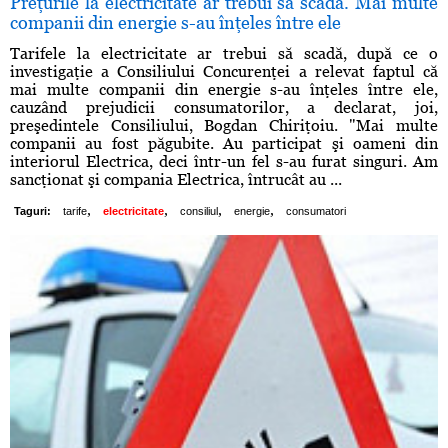
Preţurile la electricitate ar trebui să scadă. Mai multe
companii din energie s-au înţeles între ele
Tarifele la electricitate ar trebui să scadă, după ce o
investigaţie a Consiliului Concurenţei a relevat faptul că
mai multe companii din energie s-au înţeles între ele,
cauzând prejudicii consumatorilor, a declarat, joi,
preşedintele Consiliului, Bogdan Chiriţoiu. "Mai multe
companii au fost păgubite. Au participat şi oameni din
interiorul Electrica, deci într-un fel s-au furat singuri. Am
sancţionat şi compania Electrica, întrucât au ...
,
,
,
,
Taguri:
tarife
electricitate
consiliul
energie
consumatori