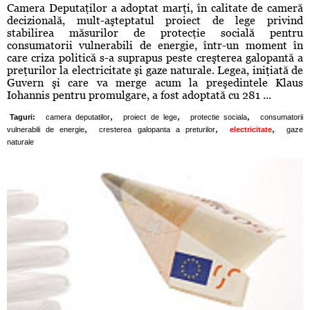
Camera Deputaţilor a adoptat marţi, în calitate de cameră
decizională, mult-aşteptatul proiect de lege privind
stabilirea măsurilor de protecţie socială pentru
consumatorii vulnerabili de energie, într-un moment în
care criza politică s-a suprapus peste creşterea galopantă a
preţurilor la electricitate şi gaze naturale. Legea, iniţiată de
Guvern şi care va merge acum la preşedintele Klaus
Iohannis pentru promulgare, a fost adoptată cu 281 ...
,
,
,
Taguri:
camera deputatilor
proiect de lege
protectie sociala
consumatorii
,
,
,
vulnerabili de energie
cresterea galopanta a preturilor
electricitate
gaze
naturale