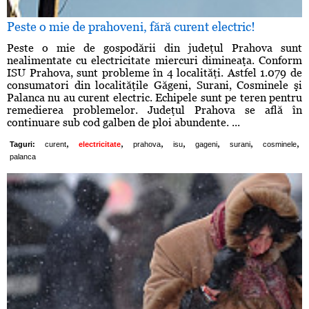
Peste o mie de prahoveni, fără curent electric!
Peste o mie de gospodării din judeţul Prahova sunt
nealimentate cu electricitate miercuri dimineaţa. Conform
ISU Prahova, sunt probleme în 4 localităţi. Astfel 1.079 de
consumatori din localităţile Găgeni, Surani, Cosminele şi
Palanca nu au curent electric. Echipele sunt pe teren pentru
remedierea problemelor. Judeţul Prahova se află în
continuare sub cod galben de ploi abundente. ...
,
,
,
,
,
,
,
Taguri:
curent
electricitate
prahova
isu
gageni
surani
cosminele
palanca