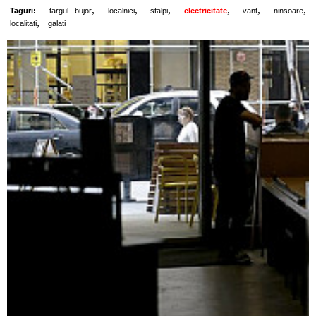
,
,
,
,
,
,
Taguri:
targul bujor
localnici
stalpi
electricitate
vant
ninsoare
,
localitati
galati