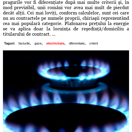
pragurile vor fi diferenţiate după mai multe criterii şi, în
mod previzibil, unii români vor avea mai mult de pierdut
decât alţii. Cei mai loviţi, conform calculelor, sunt cei care
nu au contractele pe numele proprii, chiriaşii reprezentând
cea mai populară categorie. Plafonarea preţului la energie
se va aplica doar la locuinţa de reşedinţă/domiciliu a
titularului de contract. ...
,
,
,
,
Taguri:
facturile
gaze
electricitate
diferentiate
criterii