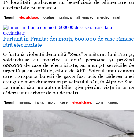
12 localităţi prahovene nu beneficiază de alimentare cu
electricitate ca urmare a ...
,
,
,
,
,
Taguri:
electricitate
localitati
prahova
alimentare
energie
avarii
Furtună în Franţa: doi morţi, 600.000 de case rămase
fără electricitate
O furtună violentă denumită "Zeus" a măturat luni Franţa,
soldându-se cu moartea a două persoane şi privând
600.000 de case de electricitate, au anunţat serviciile de
urgenţă şi autorităţile, citate de AFP. Şoferul unui camion
care transporta butelii de gaz a fost ucis de căderea unei
crengi de mari dimensiuni pe vehiculul său, în Alpii de Sud.
La rândul său, un automobilist şi-a pierdut viaţa în urma
căderii unui arbore de 20 de metri ...
,
,
,
,
,
,
Taguri:
furtuna
franta
morti
case
electricitate
zone
curent