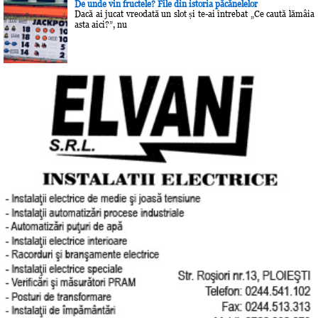
De unde vin fructele? File din istoria păcănelelor
Dacă ai jucat vreodată un slot și te-ai întrebat „Ce caută lămâia
asta aici?”, nu