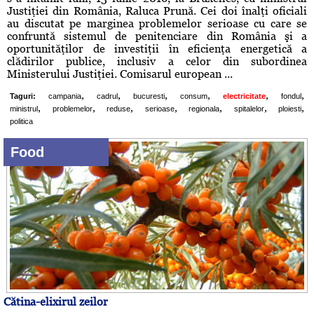
Justiţiei din România, Raluca Prună. Cei doi înalţi oficiali
au discutat pe marginea problemelor serioase cu care se
confruntă sistemul de penitenciare din România şi a
oportunităţilor de investiţii în eficienţa energetică a
clădirilor publice, inclusiv a celor din subordinea
Ministerului Justiţiei. Comisarul european ...
,
,
,
,
,
,
Taguri:
campania
cadrul
bucuresti
consum
electricitate
fondul
,
,
,
,
,
,
,
ministrul
problemelor
reduse
serioase
regionala
spitalelor
ploiesti
politica
Food
Cătina-elixirul zeilor