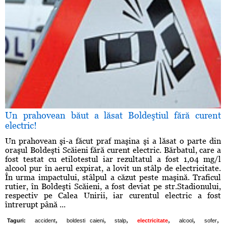
Un prahovean băut a lăsat Boldeştiul fără curent
electric!
Un prahovean şi-a făcut praf maşina şi a lăsat o parte din
oraşul Boldeşti Scăieni fără curent electric. Bărbatul, care a
fost testat cu etilotestul iar rezultatul a fost 1,04 mg/l
alcool pur în aerul expirat, a lovit un stâlp de electricitate.
În urma impactului, stâlpul a căzut peste maşină. Traficul
rutier, în Boldeşti Scăieni, a fost deviat pe str.Stadionului,
respectiv pe Calea Unirii, iar curentul electric a fost
întrerupt până ...
,
,
,
,
,
,
Taguri:
accident
boldesti caieni
stalp
electricitate
alcool
sofer