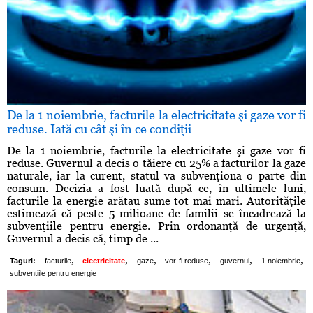
De la 1 noiembrie, facturile la electricitate şi gaze vor fi
reduse. Iată cu cât şi în ce condiţii
De la 1 noiembrie, facturile la electricitate şi gaze vor fi
reduse. Guvernul a decis o tăiere cu 25% a facturilor la gaze
naturale, iar la curent, statul va subvenţiona o parte din
consum. Decizia a fost luată după ce, în ultimele luni,
facturile la energie arătau sume tot mai mari. Autorităţile
estimează că peste 5 milioane de familii se încadrează la
subvenţiile pentru energie. Prin ordonanţă de urgenţă,
Guvernul a decis că, timp de ...
,
,
,
,
,
,
Taguri:
facturile
electricitate
gaze
vor fi reduse
guvernul
1 noiembrie
subventiile pentru energie