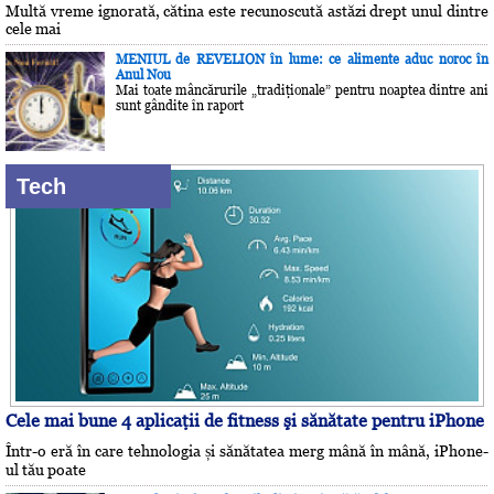
Multă vreme ignorată, cătina este recunoscută astăzi drept unul dintre
cele mai
MENIUL de REVELION în lume: ce alimente aduc noroc în
Anul Nou
Mai toate mâncărurile „tradiţionale” pentru noaptea dintre ani
sunt gândite în raport
Tech
Cele mai bune 4 aplicaţii de fitness şi sănătate pentru iPhone
Într-o eră în care tehnologia și sănătatea merg mână în mână, iPhone-
ul tău poate