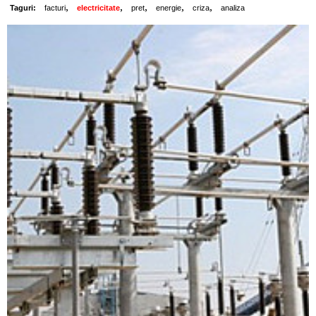
,
,
,
,
,
Taguri:
facturi
electricitate
pret
energie
criza
analiza