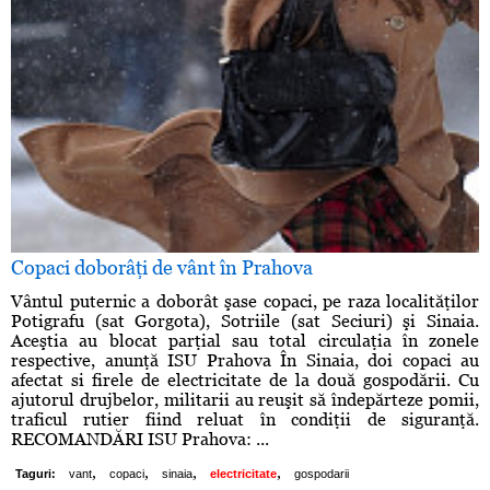
Copaci doborâţi de vânt în Prahova
Vântul puternic a doborât şase copaci, pe raza localităţilor
Potigrafu (sat Gorgota), Sotriile (sat Seciuri) şi Sinaia.
Aceştia au blocat parţial sau total circulaţia în zonele
respective, anunţă ISU Prahova În Sinaia, doi copaci au
afectat si firele de electricitate de la două gospodării. Cu
ajutorul drujbelor, militarii au reuşit să îndepărteze pomii,
traficul rutier fiind reluat în condiţii de siguranţă.
RECOMANDĂRI ISU Prahova: ...
,
,
,
,
Taguri:
vant
copaci
sinaia
electricitate
gospodarii