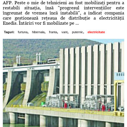
AFP. Peste o mie de tehnicieni au fost mobilizaţi pentru a
restabili situaţia, însă "progresul intervenţiilor este
îngreunat de vremea încă instabilă", a indicat compania
care gestionează reţeaua de distribuţie a electricităţii
Enedis. Întăriri vor fi mobilizate pe ...
,
,
,
,
,
Taguri:
furtuna
hibernala
franta
vant
puternic
electricitate