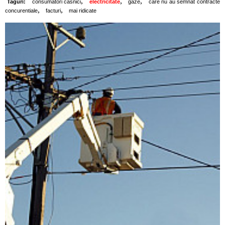
,
,
,
Taguri:
consumatori casnici
electricitate
gaze
care nu au semnat contracte
,
,
concurentiale
facturi
mai ridicate