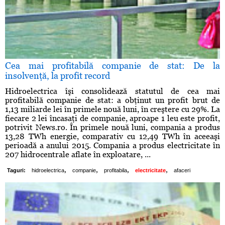
Cea mai profitabilă companie de stat: De la
insolvenţă, la profit record
Hidroelectrica îşi consolidează statutul de cea mai
profitabilă companie de stat: a obţinut un profit brut de
1,13 miliarde lei în primele nouă luni, în creştere cu 29%. La
fiecare 2 lei încasaţi de companie, aproape 1 leu este profit,
potrivit News.ro. În primele nouă luni, compania a produs
13,28 TWh energie, comparativ cu 12,49 TWh în aceeaşi
perioadă a anului 2015. Compania a produs electricitate în
207 hidrocentrale aflate în exploatare, ...
,
,
,
,
Taguri:
hidroelectrica
companie
profitabila
electricitate
afaceri