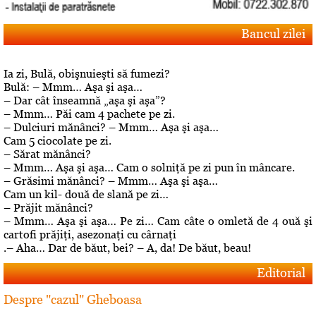
Bancul zilei
Ia zi, Bulă, obişnuieşti să fumezi?
Bulă: – Mmm… Aşa şi aşa…
– Dar cât înseamnă „aşa şi aşa”?
– Mmm… Păi cam 4 pachete pe zi.
– Dulciuri mănânci? – Mmm… Aşa şi aşa…
Cam 5 ciocolate pe zi.
– Sărat mănânci?
– Mmm… Aşa şi aşa… Cam o solniţă pe zi pun în mâncare.
– Grăsimi mănânci? – Mmm… Aşa şi aşa…
Cam un kil- două de slană pe zi…
– Prăjit mănânci?
– Mmm… Aşa şi aşa… Pe zi… Cam câte o omletă de 4 ouă şi
cartofi prăjiţi, asezonaţi cu cârnaţi
.– Aha… Dar de băut, bei? – A, da! De băut, beau!
Editorial
Despre "cazul" Gheboasa