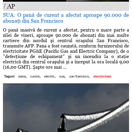
SUA: O pană de curent a afectat aproape 90.000 de
abonaţi din San Francisco
O pană masivă de curent a afectat, pentru o mare parte a
zilei de vineri, aproape 90.000 de abonaţi din mai multe
cartiere din nordul şi centrul oraşului San Francisco,
transmite AFP. Pana a fost cauzată, conform furnizorului de
electricitate PG&E (Pacific Gas and Electric Company), de o
"defecţiune de echipament" şi un incendiu la o staţie
electrică din centrul oraşului şi a început la ora locală 9,00
(16,00 GMT). Şapte ore mai ...
,
,
,
,
,
Taguri:
pana
curent
electric
sua
san francisco
electricitate