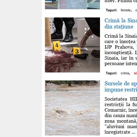
liber. Filmul c
,
Taguri:
femeie
Crimă la Sin
din staţiune
Crimă la Sinaia
care o însoţea
IJP Prahova, 
inconştienţă. 
Sinaia, iar în 
persoane intenţ
,
Taguri:
crima
s
Sursele de ap
impune restri
Societatea H
restricţii la 
Comarnic, înce
din cauza mani
zona montană,
”aluviuni mas
înregistrate ...