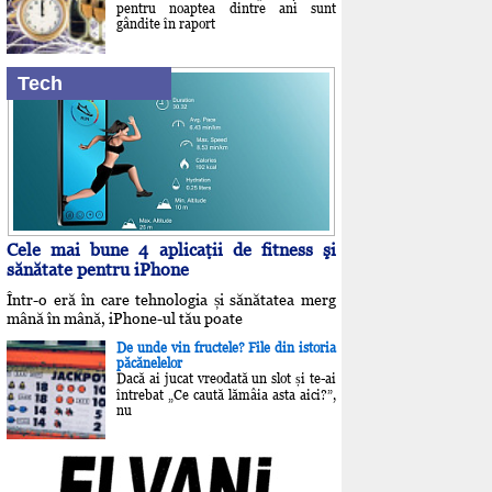
pentru noaptea dintre ani sunt
gândite în raport
Tech
Cele mai bune 4 aplicaţii de fitness şi
sănătate pentru iPhone
Într-o eră în care tehnologia și sănătatea merg
mână în mână, iPhone-ul tău poate
De unde vin fructele? File din istoria
păcănelelor
Dacă ai jucat vreodată un slot și te-ai
întrebat „Ce caută lămâia asta aici?”,
nu