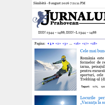
Sâmbătă - 8 august 2026
7:21:12 PM
ISSN 2344 – 1488; ISSN–L 2344 – 1488
Pagina:
«
1
»
«2»
«3»
...
«16»
«17»
«18»
Cele mai bune
România este 
formelor de re
iarna, peisaj
pentru excursii
sporturi, cele
Trekking-ul (dr
,
Taguri:
schi
spo
Locurile pe
„Vacanţa la s