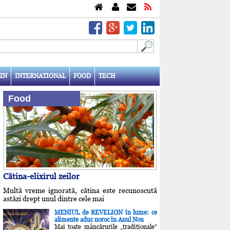
IN
INTERNATIONAL
FOOD
TECH
Food
Cătina-elixirul zeilor
Multă vreme ignorată, cătina este recunoscută
astăzi drept unul dintre cele mai
MENIUL de REVELION în lume: ce
alimente aduc noroc în Anul Nou
Mai toate mâncărurile „tradiţionale”