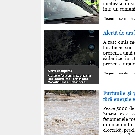
medicală în v
într-un comunic
,
Taguri:
sofer
tir
Alertă de urs 
A fost emis m
localnicii sun
prezenţa unui 
sălbatice în 
prezenţa urşilo
,
Taguri:
ro-alert
Furtunile şi
fără energie e
Peste 5000 de 
Sinaia este c
fenomenele met
din mai multe 
electrică, pre