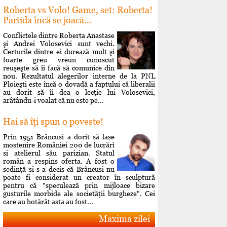
Roberta vs Volo! Game, set: Roberta!
Partida încă se joacă...
Conflictele dintre Roberta Anastase
şi Andrei Volosevici sunt vechi.
Certurile dintre ei durează mult şi
foarte greu vreun cunoscut
reuşeşte să îi facă să comunice din
nou. Rezultatul alegerilor interne de la PNL
Ploieşti este încă o dovadă a faptului că liberalii
au dorit să îi dea o lecţie lui Volosevici,
arâtându-i voalat că nu este pe...
Hai să îţi spun o poveste!
Prin 1951 Brâncusi a dorit să lase
mostenire României 200 de lucrări
si atelierul său parizian. Statul
român a respins oferta. A fost o
sedinţă si s-a decis că Brâncusi nu
poate fi considerat un creator în sculptură
pentru că "speculează prin mijloace bizare
gusturile morbide ale societăţii burgheze". Cei
care au hotărât asta au fost...
Maxima zilei