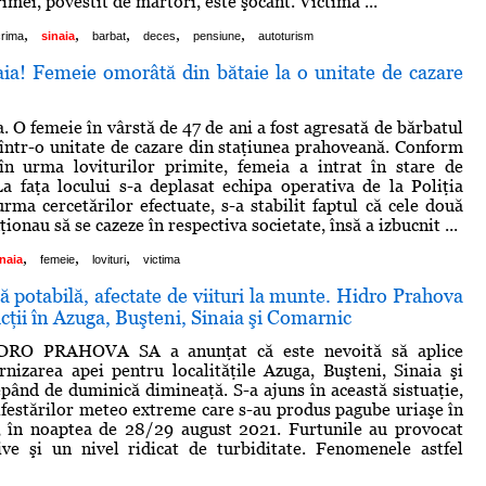
rimei, povestit de martori, este şocant. Victima ...
,
,
,
,
,
crima
sinaia
barbat
deces
pensiune
autoturism
aia! Femeie omorâtă din bătaie la o unitate de cazare
. O femeie în vârstă de 47 de ani a fost agresată de bărbatul
 într-o unitate de cazare din staţiunea prahoveană. Conform
în urma loviturilor primite, femeia a intrat în stare de
La faţa locului s-a deplasat echipa operativa de la Poliţia
urma cercetărilor efectuate, s-a stabilit faptul că cele două
ionau să se cazeze în respectiva societate, însă a izbucnit ...
,
,
,
inaia
femeie
lovituri
victima
ă potabilă, afectate de viituri la munte. Hidro Prahova
cţii în Azuga, Buşteni, Sinaia şi Comarnic
IDRO PRAHOVA SA a anunţat că este nevoită să aplice
furnizarea apei pentru localităţile Azuga, Buşteni, Sinaia şi
pând de duminică dimineaţă. S-a ajuns în această sistuaţie,
festărilor meteo extreme care s-au produs pagube uriaşe în
 în noaptea de 28/29 august 2021. Furtunile au provocat
ive şi un nivel ridicat de turbiditate. Fenomenele astfel