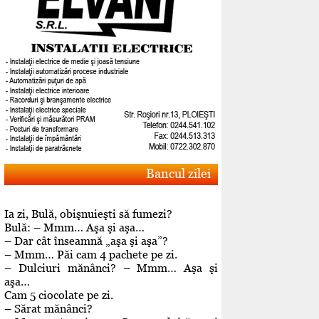
Bancul zilei
Ia zi, Bulă, obişnuieşti să fumezi?
Bulă: – Mmm… Aşa şi aşa…
– Dar cât înseamnă „aşa şi aşa”?
– Mmm… Păi cam 4 pachete pe zi.
– Dulciuri mănânci? – Mmm… Aşa şi
aşa…
Cam 5 ciocolate pe zi.
– Sărat mănânci?