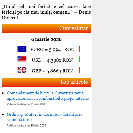
„Omul cel mai fericit e cel care-i face
fericiţi pe cât mai mulţi oameni.” — Denis
Diderot
Curs valutar
6 martie 2026
EURO = 5.0941 RON
USD = 4.3981 RON
GBP = 5.8664 RON
Top articole
Comandament de lucru la Guvern pe tema
aprovizionării cu combustibil a pieţei interne
Publicat la data de 31 iulie 2026
Ordine şi confort in dormitor: detalii care
schimbă totul
Publicat la data de 30 iulie 2026