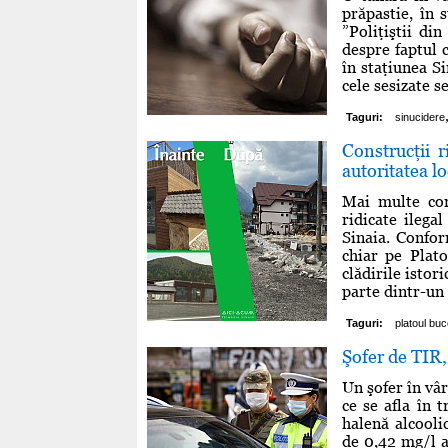
prăpastie, în 
”Poliţiştii din
despre faptul c
în staţiunea Si
cele sesizate s
Taguri:
sinucidere
Construcţii r
autoritatea lo
Mai multe cons
ridicate ilega
Sinaia. Confor
chiar pe Plat
clădirile istor
parte dintr-un
Taguri:
platoul buc
Şofer de TIR,
Un şofer în vâr
ce se afla în 
halenă alcoolic
de 0,42 mg/l al