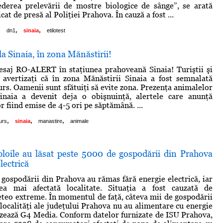
ederea prelevării de mostre biologice de sânge”, se arată
at de presă al Poliţiei Prahova. În cauză a fost ...
,
,
,
dn1
sinaia
etilotest
la Sinaia, în zona Mănăstirii!
esaj RO-ALERT în staţiunea prahoveană Sinaia! Turiştii şi
t avertizaţi că în zona Mănăstirii Sinaia a fost semnalată
urs. Oamenii sunt sfătuiţi să evite zona. Prezenţa animalelor
Sinaia a devenit deja o obişnuinţă, alertele care anunţă
r fiind emise de 4-5 ori pe săptămână. ...
,
,
,
urs
sinaia
manastire
animale
 ploile au lăsat peste 5000 de gospodării din Prahova
lectrică
gospodării din Prahova au rămas fără energie electrică, iar
ea mai afectată localitate. Situaţia a fost cauzată de
eo extreme. În momentul de faţă, câteva mii de gospodării
localităţi ale judeţului Prahova nu au alimentare cu energie
cizează G4 Media. Conform datelor furnizate de ISU Prahova,