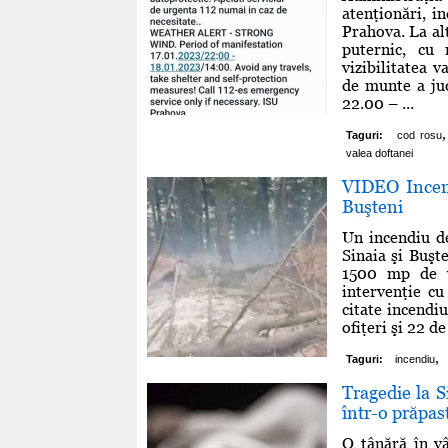
atenţionări, i
Prahova. La alt
puternic, cu 
vizibilitatea 
de munte a jud
22.00 – ...
,
Taguri:
cod rosu
valea doftanei
VIDEO Incend
Buşteni
Un incendiu de
Sinaia şi Buşt
1500 mp de v
intervenţie c
citate incendiu
ofiţeri şi 22 de
,
Taguri:
incendiu
Tragedie la S
într-o prăpas
O tânără în v