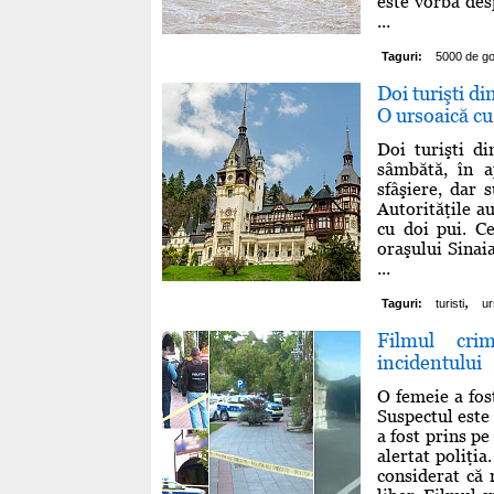
este vorba des
...
Taguri:
5000 de go
Doi turişti di
O ursoaică cu 
Doi turişti d
sâmbătă, în a
sfâşiere, dar 
Autorităţile au
cu doi pui. Ce
oraşului Sinaia
...
,
Taguri:
turisti
ur
Filmul cri
incidentului
O femeie a fost
Suspectul este 
a fost prins pe
alertat poliţi
considerat că 