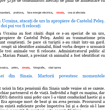
pre 5238 de consumatori afectaţi de pana de alimentare cu
,
,
,
,
spodarii
prahova
fara energie electrica
sinaia
cea ai afectata
n Ucraina, atacaţi de urs în apropiere de Castelul Peleş.
doi pui vor fi relocaţi
in Ucraina au fost răniţi după ce s-au speriat de un urs,
propiere de Castelul Peleş. Ambii au traumatisme prin
sunt conştienţi. Se pare că turiştii s-au rănit într-un gard.
 reuşit să identifice animalul, fiind vorba despre o ursoaică
le trei animale vor fi relocate. Administratorul public al
, Marian Panait, a precizat că animalul a fost identificat cu
,
,
,
,
soaica
peles
sinaia
fotografie
vlad oprea
mei din Sinaia. Martorii povestesc momentele
 ucisă în faţa pensiunii din Sinaia unde venise să se cazeze.
chiar partenerul ei de viaţă. Individul a fugit cu maşina, dar
 DN1 datorită unui şofer care l-a văzut conducând haotic şi a
a. Era aproape mort de beat şi nu avea permis. Procurorul a
nu există suficiente probe împotriva lui şi a decis să-l lase