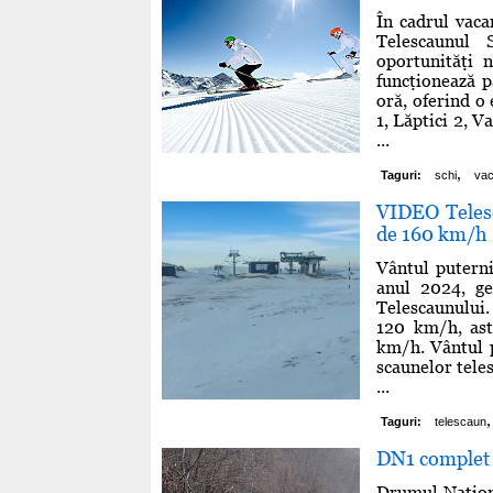
În cadrul vaca
Telescaunul 
oportunităţi 
funcţionează p
oră, oferind o 
1, Lăptici 2, V
...
,
Taguri:
schi
vac
VIDEO Telesc
de 160 km/h
Vântul puterni
anul 2024, ge
Telescaunului.
120 km/h, astă
km/h. Vântul p
scaunelor teles
...
,
Taguri:
telescaun
DN1 complet b
Drumul Naţiona