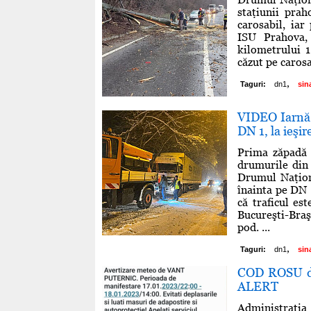
staţiunii pra
carosabil, iar
ISU Prahova,
kilometrului 
căzut pe carosa
,
Taguri:
dn1
sin
VIDEO Iarnă 
DN 1, la ieşir
Prima zăpadă 
drumurile din 
Drumul Naţiona
înainta pe DN 
că traficul est
Bucureşti-Braş
pod. ...
,
Taguri:
dn1
sin
COD ROSU de
ALERT
Administraţia