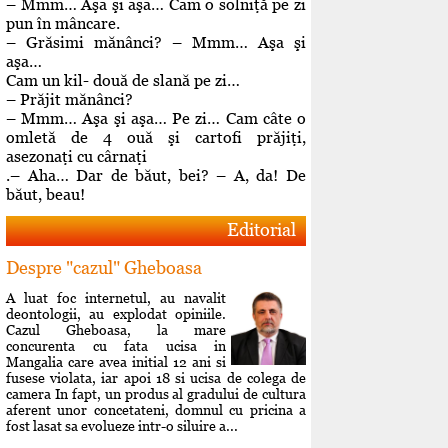
– Mmm… Aşa şi aşa… Cam o solniţă pe zi
pun în mâncare.
– Grăsimi mănânci? – Mmm… Aşa şi
aşa…
Cam un kil- două de slană pe zi…
– Prăjit mănânci?
– Mmm… Aşa şi aşa… Pe zi… Cam câte o
omletă de 4 ouă şi cartofi prăjiţi,
asezonaţi cu cârnaţi
.– Aha… Dar de băut, bei? – A, da! De
băut, beau!
Editorial
Despre "cazul" Gheboasa
A luat foc internetul, au navalit
deontologii, au explodat opiniile.
Cazul Gheboasa, la mare
concurenta cu fata ucisa in
Mangalia care avea initial 12 ani si
fusese violata, iar apoi 18 si ucisa de colega de
camera In fapt, un produs al gradului de cultura
aferent unor concetateni, domnul cu pricina a
fost lasat sa evolueze intr-o siluire a...