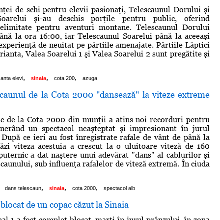
nţei de schi pentru elevii pasionaţi, Telescaunul Dorului şi
Soarelui şi-au deschis porţile pentru public, oferind
nelimitate pentru aventuri montane. Telescaunul Dorului
ână la ora 16:00, iar Telescaunul Soarelui până la aceeaşi
experienţă de neuitat pe pârtiile amenajate. Pârtiile Lăptici
arianta, Valea Soarelui 1 şi Valea Soarelui 2 sunt pregătite şi
,
,
,
anta elevi
sinaia
cota 200
azuga
aunul de la Cota 2000 "dansează" la viteze extreme
c de la Cota 2000 din munţii a atins noi recorduri pentru
nerând un spectacol neaşteptat şi impresionant în jurul
 După ce ieri au fost înregistrate rafale de vânt de până la
zi viteza acestuia a crescut la o uluitoare viteză de 160
uternic a dat naştere unui adevărat "dans" al cablurilor şi
caunului, sub influenţa rafalelor de viteză extremă. În ciuda
,
,
,
dans telescaun
sinaia
cota 2000
spectacol alb
locat de un copac căzut la Sinaia
l 1 a fost complet blocat, marţi în jurul prânzului, în zona