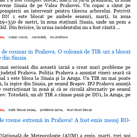
hovene Sinaia de pe Valea Prahovei. Un copac a căzut pe
 pompierii au intervenit pentru tăierea arborelui. Potrivit
 DN 1 este blocat pe ambele sensuri, marţi, în zona
119+350 de metri, în zona staţiunii Sinaia, unde un pom a
bil. Din fericire, în urma incidentului nu a fost rănită ...
,
,
,
aia
copac cazut
carosabil
isu prahova
de cosmar in Prahova. O coloană de TIR-uri a blocat
e din Sinaia
mai serioasă din această iarnă a creat mari probleme pe
judeţul Prahova. Poliţia Prahova a anunţat vineri seară că
l 1 este bloca la Sinaia şi la Azuga. Un TIR nu mai poate
1, la ieşire din Sinaia, pe sensul Braşov. IPJ Prahova anunţă
e restricţionat în zonă şi că se circulă alternativ pe sensul
ov. Totodată, un alt TIR a rămas pană pe DN1, la Azuga, pe
,
,
,
aia
trafic blocat sinaia
probleme iarna
tiruri drum blocat
 vreme extremă in Prahova! A fost emis mesaj RO-
 Naţională de Meteorologie (ANM) a emis, marţi, trei noi