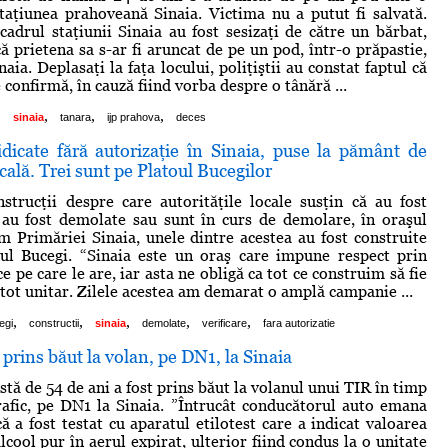
staţiunea prahoveană Sinaia. Victima nu a putut fi salvată.
 cadrul staţiunii Sinaia au fost sesizaţi de către un bărbat,
ă prietena sa s-ar fi aruncat de pe un pod, într-o prăpastie,
naia. Deplasaţi la faţa locului, poliţiştii au constat faptul că
e confirmă, în cauză fiind vorba despre o tânără ...
,
,
,
,
sinaia
tanara
ijp prahova
deces
idicate fără autorizaţie în Sinaia, puse la pământ de
cală. Trei sunt pe Platoul Bucegilor
trucţii despre care autorităţile locale susţin că au fost
l au fost demolate sau sunt în curs de demolare, în oraşul
m Primăriei Sinaia, unele dintre acestea au fost construite
oul Bucegi. “Sinaia este un oraş care impune respect prin
ice pe care le are, iar asta ne obligă ca tot ce construim să fie
 tot unitar. Zilele acestea am demarat o amplă campanie ...
,
,
,
,
,
egi
constructii
sinaia
demolate
verificare
fara autorizatie
 prins băut la volan, pe DN1, la Sinaia
stă de 54 de ani a fost prins băut la volanul unui TIR în timp
trafic, pe DN1 la Sinaia. ”Întrucât conducătorul auto emana
ă a fost testat cu aparatul etilotest care a indicat valoarea
cool pur în aerul expirat, ulterior fiind condus la o unitate