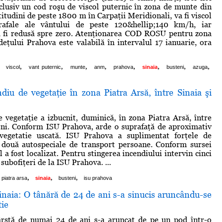
nclusiv un cod roşu de viscol puternic în zona de munte din
itudini de peste 1800 m în Carpaţii Meridionali, va fi viscol
rafale ale vântului de peste 120&hellip;140 km/h, iar
va fi redusă spre zero. Atenţionarea COD ROSU pentru zona
eţului Prahova este valabilă în intervalul 17 ianuarie, ora
,
,
,
,
,
,
,
,
viscol
vant puternic
munte
anm
prahova
sinaia
busteni
azuga
iu de vegetaţie în zona Piatra Arsă, între Sinaia şi
 vegetaţie a izbucnit, duminică, în zona Piatra Arsă, între
eni. Conform ISU Prahova, arde o suprafaţă de aproximativ
egetatie uscată. ISU Prahova a suplimentat forţele de
u două autospeciale de transport persoane. Conform sursei
l a fost localizat. Pentru stingerea incendiului intervin cinci
 subofiţeri de la ISU Prahova. ...
,
,
,
piatra arsa
sinaia
busteni
isu prahova
inaia: O tânără de 24 de ani s-a sinucis aruncându-se
tie
ârstă de numai 24 de ani s-a aruncat de pe un pod într-o