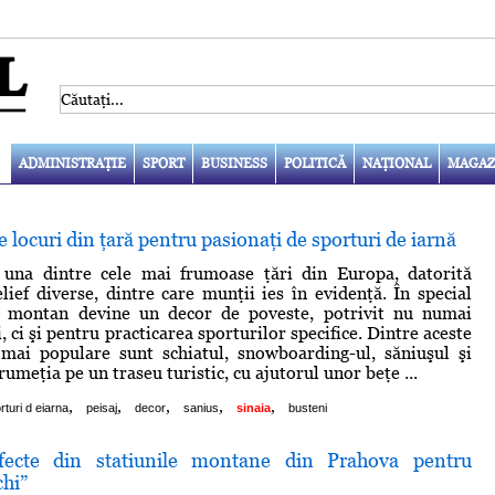
ADMINISTRAŢIE
SPORT
BUSINESS
POLITICĂ
NAŢIONAL
MAGAZ
 locuri din ţară pentru pasionaţi de sporturi de iarnă
una dintre cele mai frumoase ţări din Europa, datorită
lief diverse, dintre care munţii ies în evidenţă. În special
ul montan devine un decor de poveste, potrivit nu numai
, ci şi pentru practicarea sporturilor specifice. Dintre aceste
 mai populare sunt schiatul, snowboarding-ul, săniuşul şi
umeţia pe un traseu turistic, cu ajutorul unor beţe ...
,
,
,
,
,
rturi d eiarna
peisaj
decor
sanius
sinaia
busteni
rfecte din statiunile montane din Prahova pentru
chi”