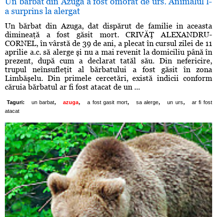
Un bărbat din Azuga a fost omorât de urs. Animalul l-
a surprins la alergat
Un bărbat din Azuga, dat dispărut de familie in aceasta
dimineaţă a fost găsit mort. CRIVĂŢ ALEXANDRU-
CORNEL, în vârstă de 39 de ani, a plecat în cursul zilei de 11
aprilie a.c. să alerge şi nu a mai revenit la domiciliu până în
prezent, după cum a declarat tatăl său. Din nefericire,
trupul neînsufleţit al bărbatului a fost găsit în zona
Limbăşelu. Din primele cercetări, există indicii conform
căruia bărbatul ar fi fost atacat de un ...
,
,
,
,
,
Taguri:
un barbat
azuga
a fost gasit mort
sa alerge
un urs
ar fi fost
atacat