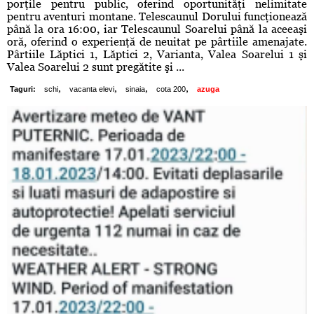
porţile pentru public, oferind oportunităţi nelimitate
pentru aventuri montane. Telescaunul Dorului funcţionează
până la ora 16:00, iar Telescaunul Soarelui până la aceeaşi
oră, oferind o experienţă de neuitat pe pârtiile amenajate.
Pârtiile Lăptici 1, Lăptici 2, Varianta, Valea Soarelui 1 şi
Valea Soarelui 2 sunt pregătite şi ...
,
,
,
,
Taguri:
schi
vacanta elevi
sinaia
cota 200
azuga