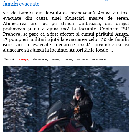
familii evacuate
20 de familii din localitatea prahoveană Azuga au fost
evacuate din cauza unei alunecări masive de teren.
Alunecarea are loc pe strada Umbroasă, din oraşul
prahovean şi nu a ajuns încă la locuinţe. Conform ISU
Prahova, se pare că a fost afectat şi cursul pârâului Azuga.
17 pompieri militari ajută la evacuarea celor 20 de familii
care vor fi evacuate, deoarece există posibilitatea ca
alunecare să ajungă la locuinţe. Autorităţile locale ...
,
,
,
,
,
Taguri:
azuga
alunecare
teren
parau
locuinte
evacuare