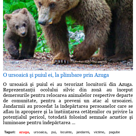
O ursoaică şi puiul ei, la plimbare prin Azuga
O ursoaică şi puiul ei au terorizat locuitorii din Azuga.
Reprezentanţii ocolului silvic din zonă au început
demersurile pentru relocarea animalelor respective departe
de comunitate, pentru a preveni un atac al ursoaicei.
Jandarmii au procedat la îndepărtarea persoanelor care se
aflau în apropiere şi la înstiinţarea cetăţenilor cu privire la
potenţialul pericol, totodată folosind semnale acustice şi
luminoase pentru îndepărtarea ...
,
,
,
,
,
,
Taguri:
azuga
ursoaica
pui
locuinte
jandarmi
victime
pagube