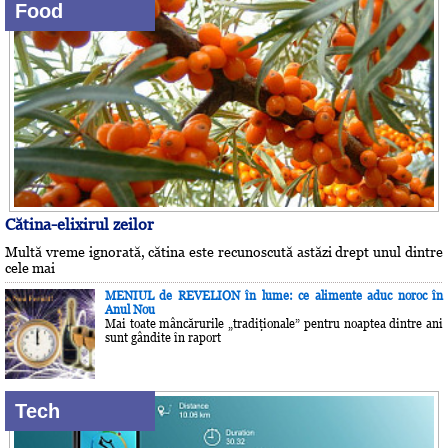
Food
Cătina-elixirul zeilor
Multă vreme ignorată, cătina este recunoscută astăzi drept unul dintre
cele mai
MENIUL de REVELION în lume: ce alimente aduc noroc în
Anul Nou
Mai toate mâncărurile „tradiţionale” pentru noaptea dintre ani
sunt gândite în raport
Tech