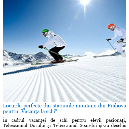
Locurile perfecte din statiunile montane din Prahova
pentru „Vacanţa la schi”
În cadrul vacanţei de schi pentru elevii pasionaţi,
Telescaunul Dorului şi Telescaunul Soarelui şi-au deschis