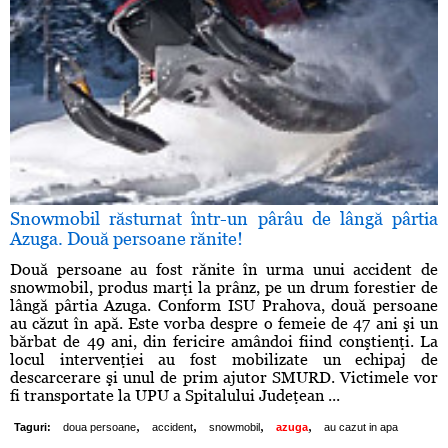
Snowmobil răsturnat într-un pârâu de lângă pârtia
Azuga. Două persoane rănite!
Două persoane au fost rănite în urma unui accident de
snowmobil, produs marţi la prânz, pe un drum forestier de
lângă pârtia Azuga. Conform ISU Prahova, două persoane
au căzut în apă. Este vorba despre o femeie de 47 ani şi un
bărbat de 49 ani, din fericire amândoi fiind conştienţi. La
locul intervenţiei au fost mobilizate un echipaj de
descarcerare şi unul de prim ajutor SMURD. Victimele vor
fi transportate la UPU a Spitalului Judeţean ...
,
,
,
,
Taguri:
doua persoane
accident
snowmobil
azuga
au cazut in apa