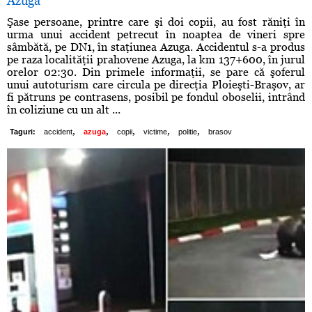
Azuga
Şase persoane, printre care şi doi copii, au fost răniţi în
urma unui accident petrecut în noaptea de vineri spre
sâmbătă, pe DN1, în staţiunea Azuga. Accidentul s-a produs
pe raza localităţii prahovene Azuga, la km 137+600, în jurul
orelor 02:30. Din primele informaţii, se pare că şoferul
unui autoturism care circula pe direcţia Ploieşti-Braşov, ar
fi pătruns pe contrasens, posibil pe fondul oboselii, intrând
în coliziune cu un alt ...
,
,
,
,
,
Taguri:
accident
azuga
copii
victime
politie
brasov