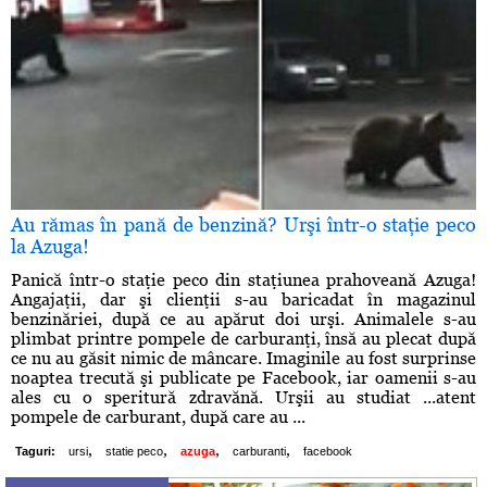
Au rămas în pană de benzină? Urşi într-o staţie peco
la Azuga!
Panică într-o staţie peco din staţiunea prahoveană Azuga!
Angajaţii, dar şi clienţii s-au baricadat în magazinul
benzinăriei, după ce au apărut doi urşi. Animalele s-au
plimbat printre pompele de carburanţi, însă au plecat după
ce nu au găsit nimic de mâncare. Imaginile au fost surprinse
noaptea trecută şi publicate pe Facebook, iar oamenii s-au
ales cu o speritură zdravănă. Urşii au studiat ...atent
pompele de carburant, după care au ...
,
,
,
,
Taguri:
ursi
statie peco
azuga
carburanti
facebook