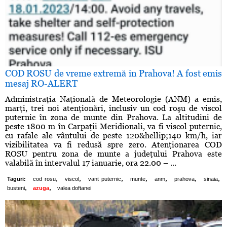
COD ROSU de vreme extremă in Prahova! A fost emis
mesaj RO-ALERT
Administraţia Naţională de Meteorologie (ANM) a emis,
marţi, trei noi atenţionări, inclusiv un cod roşu de viscol
puternic în zona de munte din Prahova. La altitudini de
peste 1800 m în Carpaţii Meridionali, va fi viscol puternic,
cu rafale ale vântului de peste 120&hellip;140 km/h, iar
vizibilitatea va fi redusă spre zero. Atenţionarea COD
ROSU pentru zona de munte a judeţului Prahova este
valabilă în intervalul 17 ianuarie, ora 22.00 – ...
,
,
,
,
,
,
,
Taguri:
cod rosu
viscol
vant puternic
munte
anm
prahova
sinaia
,
,
busteni
azuga
valea doftanei