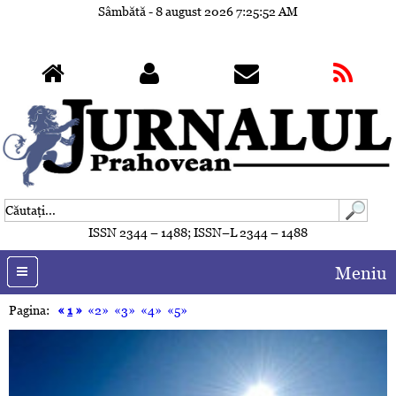
Sâmbătă - 8 august 2026
7:25:55 AM
ISSN 2344 – 1488; ISSN–L 2344 – 1488
Meniu
Pagina:
«
1
»
«2»
«3»
«4»
«5»