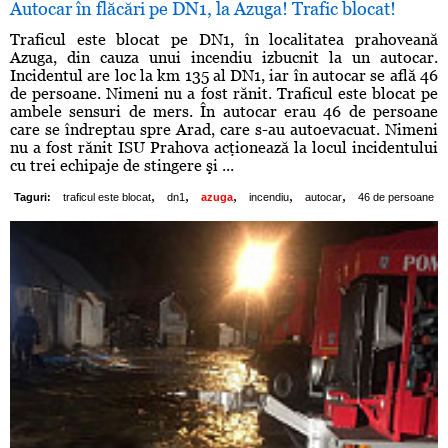
Autocar în flăcări pe DN1, la Azuga! Trafic blocat!
Traficul este blocat pe DN1, în localitatea prahoveană
Azuga, din cauza unui incendiu izbucnit la un autocar.
Incidentul are loc la km 135 al DN1, iar în autocar se află 46
de persoane. Nimeni nu a fost rănit. Traficul este blocat pe
ambele sensuri de mers. În autocar erau 46 de persoane
care se îndreptau spre Arad, care s-au autoevacuat. Nimeni
nu a fost rănit ISU Prahova acţionează la locul incidentului
cu trei echipaje de stingere şi ...
,
,
,
,
,
Taguri:
traficul este blocat
dn1
azuga
incendiu
autocar
46 de persoane