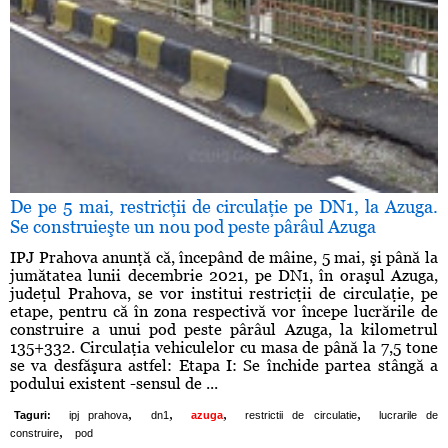
De pe 5 mai, restricţii de circulaţie pe DN1, la Azuga.
Se construieşte un nou pod peste pârâul Azuga
IPJ Prahova anunţă că, începând de mâine, 5 mai, şi până la
jumătatea lunii decembrie 2021, pe DN1, în oraşul Azuga,
judeţul Prahova, se vor institui restricţii de circulaţie, pe
etape, pentru că în zona respectivă vor începe lucrările de
construire a unui pod peste pârâul Azuga, la kilometrul
135+332. Circulaţia vehiculelor cu masa de până la 7,5 tone
se va desfăşura astfel: Etapa I: Se închide partea stângă a
podului existent -sensul de ...
,
,
,
,
Taguri:
ipj prahova
dn1
azuga
restrictii de circulatie
lucrarile de
,
construire
pod