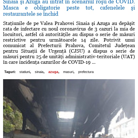
Sinaia şi Azuga au intrat în scenariul roşu de COVID.
Masca e obligatorie peste tot, cafenelele şi
restaurantele se închid
Staţiunile de pe Valea Prahovei Sinaia şi Azuga au depăşit
rata de infectare cu noul coronavirus de 3 cazuri la mia de
locuitori, astfel că autorităţile au dispus o serie de măsuri
restrictive pentru următoarele 14 zile. Potrivit unui
comunicat al Prefecturii Prahova, Comitetul Judeţean
pentru Situaţii de Urgenţă (CJSU) a dispus o serie de
măsuri pentru 25 de unităţi administrativ-teritoriale (UAT)
în care incidenţa cazurilor de COVID-19 ...
,
,
,
,
Taguri:
statiuni
sinaia
azuga
masuri
prefectura