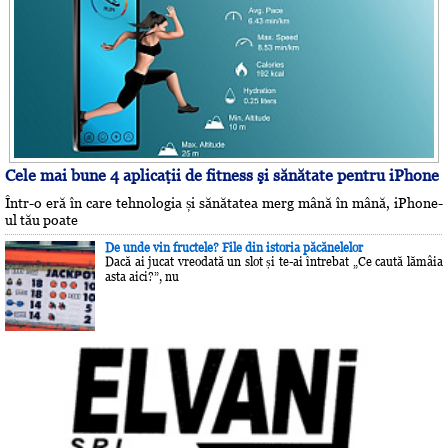
Cele mai bune 4 aplicaţii de fitness şi sănătate pentru iPhone
Într-o eră în care tehnologia și sănătatea merg mână în mână, iPhone-
ul tău poate
De unde vin fructele? File din istoria păcănelelor
Dacă ai jucat vreodată un slot și te-ai întrebat „Ce caută lămâia
asta aici?”, nu