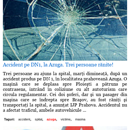
Accident pe DN1, la Azuga. Trei persoane rănite!
Trei persoane au ajuns la spital, marţi dimineaţă, după un
accident produs pe DN 1, în localitatea prahoveană Azuga. O
maşină care se deplasa spre Ploieşti a pătruns pe
contrasens, intrând în coliziune cu alt autoturism care
circula regulamentar. Cei doi şoferi, dar şi un pasager din
maşina care se îndrepta spre Braşov, au fost răniţi şi
transportaţi la spital, a anunţat IJP Prahova. Accidentul nu
a afectat traficul, ambele autovehicule ...
,
,
,
,
Taguri:
accident
spital
azuga
victime
masina