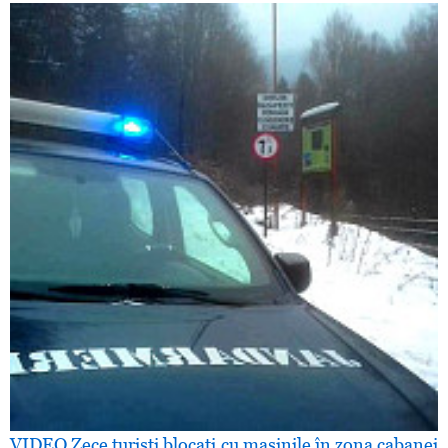
VIDEO Zece turişti blocaţi cu maşinile în zona cabanei