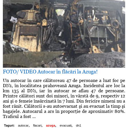
FOTO/ VIDEO Autocar în flăcări la Azuga!
Un autocar în care călătoreau 47 de persoane a luat foc pe
DN1, în localitatea prahoveană Azuga. Incidentul are loc la
km 135 al DN1, iar în autocar se aflau 47 de persoane.
Printre călători sunt doi minori, în vârstă de 9, respectiv 12
ani şi o femeie însărcinată în 7 luni. Din fericire nimeni nu a
fost rănit. Călătorii s-au autoevacuat şi au evacuat la timp şi
bagajele. Autocarul a ars în proporţie de aproximativ 80%.
Traficul a fost ...
,
,
,
,
Taguri:
autocar
flacari
azuga
evacuati
dn1