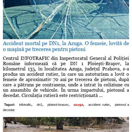
Accident mortal pe DN1, la Azuga. O femeie, lovită de
o maşină pe trecerea pentru pietoni
Centrul INFOTRAFIC din Inspectoratul General al Poliţiei
Române informează că pe DN 1 Ploieşti-Braşov, la
kilometrul 135, în localitatea Azuga, judeţul Prahova, s-a
produs un accident rutier, în care un autoturism a lovit o
femeie de aproximativ 70 ani pe trecerea de pietoni, după
care a pătruns pe contrasens, unde a intrat în coliziune cu
un ansamblu de vehicule. În urma impactului, pietonul a
decedat. Circulaţia rutieră este restricţionată ...
,
,
,
,
,
Taguri:
infotrafic
dn1
ploiesti-brasov
azuga
accident rutier
pietonul a
decedat