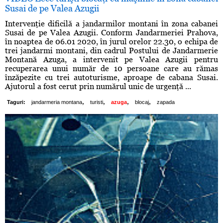
Susai de pe Valea Azugii
Intervenţie dificilă a jandarmilor montani în zona cabanei
Susai de pe Valea Azugii. Conform Jandarmeriei Prahova,
în noaptea de 06.01 2020, în jurul orelor 22.30, o echipa de
trei jandarmi montani, din cadrul Postului de Jandarmerie
Montană Azuga, a intervenit pe Valea Azugii pentru
recuperarea unui număr de 10 persoane care au rămas
înzăpezite cu trei autoturisme, aproape de cabana Susai.
Ajutorul a fost cerut prin numărul unic de urgenţă ...
,
,
,
,
Taguri:
jandarmeria montana
turisti
azuga
blocaj
zapada