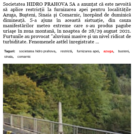
Societatea HIDRO PRAHOVA SA a anunţat că este nevoită
să aplice restricţii la furnizarea apei pentru localităţile
Azuga, Buşteni, Sinaia şi Comarnic, începând de duminică
dimineaţă. S-a ajuns în această sistuaţie, din cauza
manifestărilor meteo extreme care s-au produs pagube
uriaşe în zona montană, în noaptea de 28/29 august 2021.
Furtunile au provocat ”aluviuni masive şi un nivel ridicat de
turbiditate. Fenomenele astfel înregistrate ...
,
,
,
,
,
Taguri:
societatea hidro prahova
restrictii
furnizarea apei
azuga
busteni
,
sinaia
comarnic