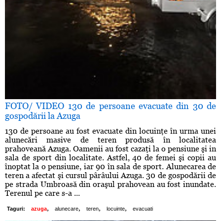
FOTO/ VIDEO 130 de persoane evacuate din 30 de
gospodării la Azuga
130 de persoane au fost evacuate din locuinţe în urma unei
alunecări masive de teren produsă în localitatea
prahoveană Azuga. Oamenii au fost cazaţi la o pensiune şi in
sala de sport din localitate. Astfel, 40 de femei şi copii au
înoptat la o pensiune, iar 90 în sala de sport. Alunecarea de
teren a afectat şi cursul pârâului Azuga. 30 de gospodării de
pe strada Umbroasă din oraşul prahovean au fost inundate.
Terenul pe care s-a ...
,
,
,
,
Taguri:
azuga
alunecare
teren
locuinte
evacuati