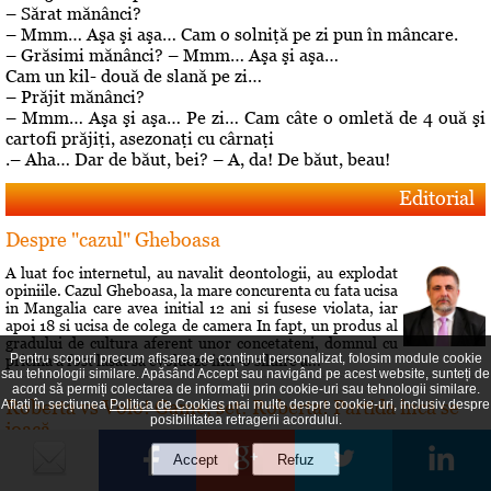
– Sărat mănânci?
– Mmm… Aşa şi aşa… Cam o solniţă pe zi pun în mâncare.
– Grăsimi mănânci? – Mmm… Aşa şi aşa…
Cam un kil- două de slană pe zi…
– Prăjit mănânci?
– Mmm… Aşa şi aşa… Pe zi… Cam câte o omletă de 4 ouă şi
cartofi prăjiţi, asezonaţi cu cârnaţi
.– Aha… Dar de băut, bei? – A, da! De băut, beau!
Editorial
Despre "cazul" Gheboasa
A luat foc internetul, au navalit deontologii, au explodat
opiniile. Cazul Gheboasa, la mare concurenta cu fata ucisa
in Mangalia care avea initial 12 ani si fusese violata, iar
apoi 18 si ucisa de colega de camera In fapt, un produs al
gradului de cultura aferent unor concetateni, domnul cu
Pentru scopuri precum afișarea de conținut personalizat, folosim module cookie
pricina a fost lasat sa evolueze intr-o siluire a...
sau tehnologii similare. Apăsând Accept sau navigând pe acest website, sunteți de
acord să permiți colectarea de informații prin cookie-uri sau tehnologii similare.
Roberta vs Volo! Game, set: Roberta! Partida încă se
Aflați în secțiunea
Politica de Cookies
mai multe despre cookie-uri, inclusiv despre
posibilitatea retragerii acordului.
joacă...
Conflictele dintre Roberta Anastase şi Andrei Volosevici
sunt vechi. Certurile dintre ei durează mult şi foarte greu