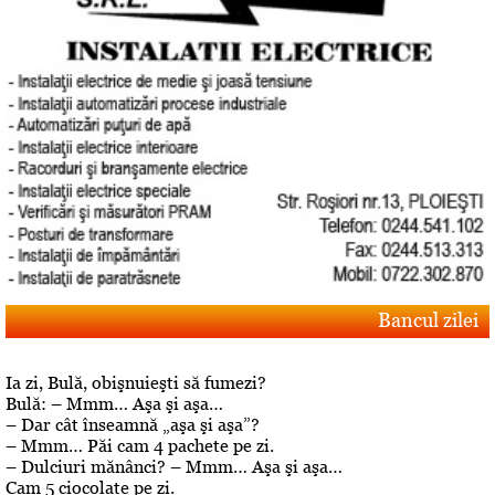
Bancul zilei
Ia zi, Bulă, obişnuieşti să fumezi?
Bulă: – Mmm… Aşa şi aşa…
– Dar cât înseamnă „aşa şi aşa”?
– Mmm… Păi cam 4 pachete pe zi.
– Dulciuri mănânci? – Mmm… Aşa şi aşa…
Cam 5 ciocolate pe zi.