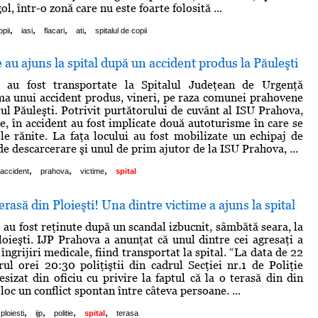
ol, într-o zonă care nu este foarte folosită ...
,
,
,
,
opii
iasi
flacari
ati
spitalul de copii
 au ajuns la spital după un accident produs la Păuleşti
 au fost transportate la Spitalul Judeţean de Urgenţă
rma unui accident produs, vineri, pe raza comunei prahovene
tul Păuleşti. Potrivit purtătorului de cuvânt al ISU Prahova,
e, în accident au fost implicate două autoturisme în care se
le rănite. La faţa locului au fost mobilizate un echipaj de
de descarcerare şi unul de prim ajutor de la ISU Prahova, ...
,
,
,
accident
prahova
victime
spital
erasă din Ploieşti! Una dintre victime a ajuns la spital
au fost reţinute după un scandal izbucnit, sâmbătă seara, la
loieşti. IJP Prahova a anunţat că unul dintre cei agresaţi a
îngrijiri medicale, fiind transportat la spital. “La data de 22
urul orei 20:30 poliţiştii din cadrul Secţiei nr.1 de Poliţie
esizat din oficiu cu privire la faptul că la o terasă din din
loc un conflict spontan între câteva persoane. ...
,
,
,
,
ploiesti
ijp
politie
spital
terasa