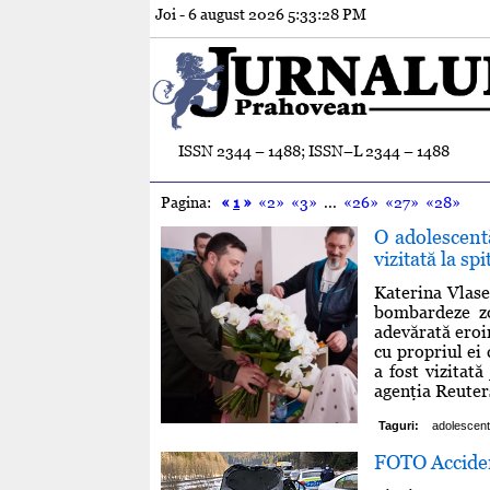
Joi - 6 august 2026
5:33:29 PM
ISSN 2344 – 1488; ISSN–L 2344 – 1488
Pagina:
«
1
»
«2»
«3»
...
«26»
«27»
«28»
O adolescentă
vizitată la sp
Katerina Vlasen
bombardeze zo
adevărată eroin
cu propriul ei 
a fost vizitată
agenţia Reuters
Taguri:
adolescen
FOTO Accident