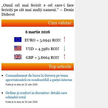
„Omul cel mai fericit e cel care-i face
fericiţi pe cât mai mulţi oameni.” — Denis
Diderot
Curs valutar
6 martie 2026
EURO = 5.0941 RON
USD = 4.3981 RON
GBP = 5.8664 RON
Top articole
Comandament de lucru la Guvern pe tema
aprovizionării cu combustibil a pieţei interne
Publicat la data de 31 iulie 2026
Ordine şi confort in dormitor: detalii care
schimbă totul
Publicat la data de 30 iulie 2026