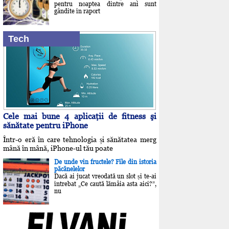
pentru noaptea dintre ani sunt
gândite în raport
Tech
Cele mai bune 4 aplicaţii de fitness şi
sănătate pentru iPhone
Într-o eră în care tehnologia și sănătatea merg
mână în mână, iPhone-ul tău poate
De unde vin fructele? File din istoria
păcănelelor
Dacă ai jucat vreodată un slot și te-ai
întrebat „Ce caută lămâia asta aici?”,
nu