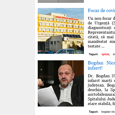
Focar de covi
Un nou focar d
de Urgenţă (S
diagnosticaţi
Reprezentantul
citată, că ma
manifestat si
testate ...
,
Taguri:
spital
i
Bogdan Nica
infarct!
Dr. Bogdan Ni
infarct marţi 
judeţean. Bog
deschis, la S
aortobifemur
Spitalului Jude
stare stabilă, fi
Taguri:
bogdan ni