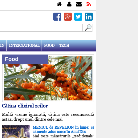
IN
INTERNATIONAL
FOOD
TECH
Food
Cătina-elixirul zeilor
Multă vreme ignorată, cătina este recunoscută
astăzi drept unul dintre cele mai
MENIUL de REVELION în lume: ce
alimente aduc noroc în Anul Nou
Mai toate mâncărurile „tradiţionale”