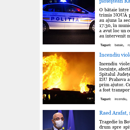
ploieştean Ra
O bătaie între
trimis NOUĂ pe
au ajuns la sec
17:30, în munic
a avut loc un c
au intervenit m
,
Taguri:
bataie
r
Incendiu viol
Incendiu viole
locuinţe, afec
Spitalul Judeţ
ISU Prahova a 
prim ajutor. Ce
a fost transpor
,
Taguri:
incendiu
Raed Arafat, 
Tragedie în Bot
drum spre spit