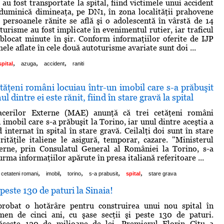
au fost transportate la spital, fiind victimele unui accident
duminică dimineaţa, pe DN1, în zona localităţii prahovene
 persoanele rănite se află şi o adolescentă în vârstă de 14
turisme au fost implicate în evenimentul rutier, iar traficul
 blocat minute în şir. Conform informaţiilor oferite de IJP
ele aflate în cele două autoturisme avariate sunt doi ...
,
,
,
spital
azuga
accident
raniti
ăţeni români locuiau într-un imobil care s-a prăbuşit
l dintre ei este rănit, fiind în stare gravă la spital
acerilor Externe (MAE) anunţă că trei cetăţeni români
 imobil care s-a prăbuşit la Torino, iar unul dintre aceştia a
nd internat în spital în stare gravă. Ceilalţi doi sunt în stare
rităţile italiene le asigură, temporar, cazare. "Ministerul
terne, prin Consulatul General al României la Torino, s-a
urma informaţiilor apărute în presa italiană referitoare ...
,
,
,
,
,
i cetateni romani
imobil
torino
s-a prabusit
spital
stare grava
peste 130 de paturi la Sinaia!
robat o hotărâre pentru construirea unui nou spital în
rmen de cinci ani, cu şase secţii şi peste 130 de paturi.
păşeşte 120 de milioane de lei. Premierul Florin Cîţu a