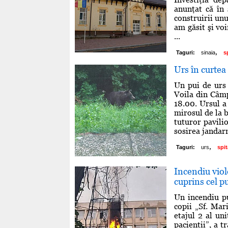
anunţat că în
construirii unu
am găsit şi voi
...
,
Taguri:
sinaia
s
Urs în curtea
Un pui de urs 
Voila din Câmp
18.00. Ursul a 
mirosul de la b
tuturor pavili
sosirea jandarm
,
Taguri:
urs
spit
Incendiu viole
cuprins cel p
Un incendiu pu
copii „Sf. Mar
etajul 2 al uni
pacienţii”, a 