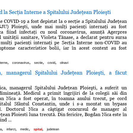
d la Secţia Interne a Spitalului Judeţean Ploieşti
e COVID-19 a fost depistat la o secţie a Spitalului Judeţean
JU) Ploieşti, unde mai mulţi pacienţi internaţi au fost
 ca fiind infectaţi cu noul coronavirus, anunţă Agerpres
 unităţii sanitare, Violeta Tănase, a declarat pentru sursa
i mulţi pacienţi internaţi pe Secţia Interne non-COVID au
mptome caracteristice bolii, iar în acest context au fost
,
,
,
,
nterne
coronavirus
sectie
covid
olnavi
, managerul Spitalului Judeţean Ploieşti, a făcut
ca, managerul Spitalului Judeţean Ploieşti, a suferit un
dimineaţă. Medicul a primit îngrijiri de la colegii săi din
an Nica a fost operat, în toamna anului trecut, pe cord
pitalul Sfântul Constantin, unde i s-a montat un bypass
al. Doctorul Nica a câştigat concursul de manager al
ţean Ploiesti luna trecută. Din fericire, Bogdan Nica este în
ind ...
,
,
,
,
ca
infarct
medic
spital
judetean