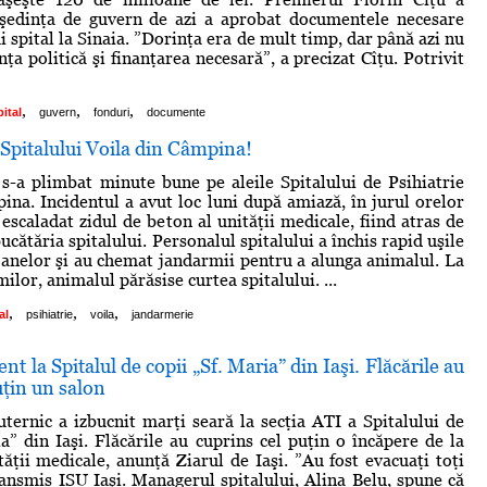
 şedinţa de guvern de azi a aprobat documentele necesare
i spital la Sinaia. ”Dorinţa era de mult timp, dar până azi nu
nţa politică şi finanţarea necesară”, a precizat Cîţu. Potrivit
,
,
,
pital
guvern
fonduri
documente
 Spitalului Voila din Câmpina!
s-a plimbat minute bune pe aleile Spitalului de Psihiatrie
ina. Incidentul a avut loc luni după amiază, în jurul orelor
escaladat zidul de beton al unităţii medicale, fiind atras de
ucătăria spitalului. Personalul spitalului a închis rapid uşile
oanelor şi au chemat jandarmii pentru a alunga animalul. La
ilor, animalul părăsise curtea spitalului. ...
,
,
,
al
psihiatrie
voila
jandarmerie
nt la Spitalul de copii „Sf. Maria” din Iaşi. Flăcările au
uţin un salon
ternic a izbucnit marţi seară la secţia ATI a Spitalului de
ia” din Iaşi. Flăcările au cuprins cel puţin o încăpere de la
tăţii medicale, anunţă Ziarul de Iaşi. ”Au fost evacuaţi toţi
transmis ISU Iaşi. Managerul spitalului, Alina Belu, spune că