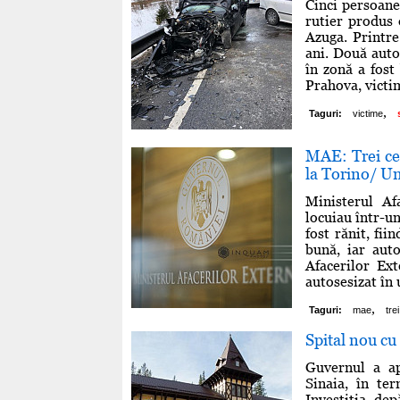
Cinci persoane 
rutier produs 
Azuga. Printre
ani. Două auto
în zonă a fost
Prahova, victim
,
Taguri:
victime
MAE: Trei cet
la Torino/ Unu
Ministerul Af
locuiau într-un
fost rănit, fii
bună, iar auto
Afacerilor Ex
autosesizat în 
,
Taguri:
mae
tre
Spital nou cu 
Guvernul a ap
Sinaia, în te
Investiţia de