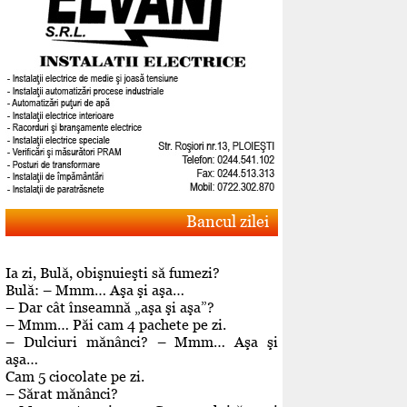
Bancul zilei
Ia zi, Bulă, obişnuieşti să fumezi?
Bulă: – Mmm… Aşa şi aşa…
– Dar cât înseamnă „aşa şi aşa”?
– Mmm… Păi cam 4 pachete pe zi.
– Dulciuri mănânci? – Mmm… Aşa şi
aşa…
Cam 5 ciocolate pe zi.
– Sărat mănânci?