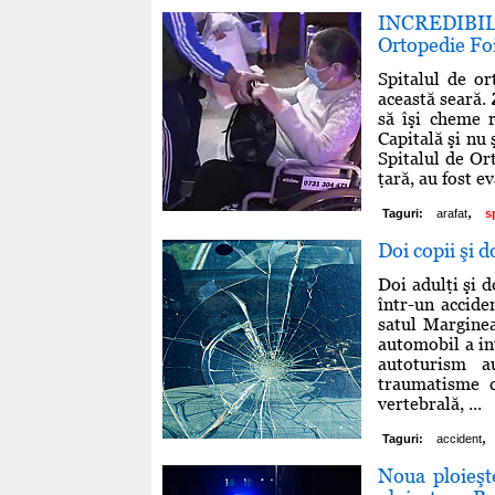
INCREDIBIL
Ortopedie Foi
Spitalul de or
această seară. 
să îşi cheme r
Capitală şi nu 
Spitalul de Or
ţară, au fost ev
,
Taguri:
arafat
s
Doi copii şi d
Doi adulţi şi d
într-un accide
satul Marginea
automobil a int
autoturism a
traumatisme c
vertebrală, ...
,
Taguri:
accident
Noua ploieşte