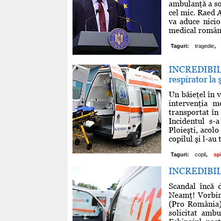
ambulanţă a sos
cel mic. Raed A
va aduce nicio
medical române
,
Taguri:
tragedie
INCREDIBIL P
respirator la 
Un băieţel în v
intervenţia m
transportat în 
Incidentul s-
Ploieşti, acolo
copilul şi l-au
,
Taguri:
copil
spi
INCREDIBIL B
Scandal încă 
Neamţ! Vorbim 
(Pro România)
solicitat amb