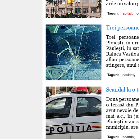
arde un salon g
,
Taguri:
spital
c
Trei persoane
Trei persoane
Ploieşti, în u
Păuleşti, în sa
Raluca Vasiloa
aflau persoane
stingere, unul 
,
Taguri:
paulesti
Scandal la o t
Două persoane 
o terasă din P
avut nevoie de 
mai a.c., în j
Ploieşti s-au s
municipiu, are 
,
Taguri:
scandal