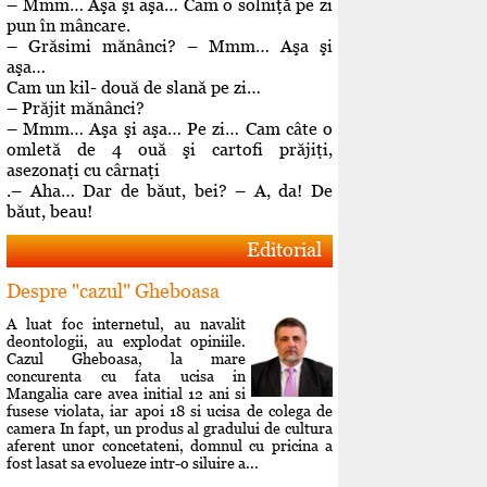
– Mmm… Aşa şi aşa… Cam o solniţă pe zi
pun în mâncare.
– Grăsimi mănânci? – Mmm… Aşa şi
aşa…
Cam un kil- două de slană pe zi…
– Prăjit mănânci?
– Mmm… Aşa şi aşa… Pe zi… Cam câte o
omletă de 4 ouă şi cartofi prăjiţi,
asezonaţi cu cârnaţi
.– Aha… Dar de băut, bei? – A, da! De
băut, beau!
Editorial
Despre "cazul" Gheboasa
A luat foc internetul, au navalit
deontologii, au explodat opiniile.
Cazul Gheboasa, la mare
concurenta cu fata ucisa in
Mangalia care avea initial 12 ani si
fusese violata, iar apoi 18 si ucisa de colega de
camera In fapt, un produs al gradului de cultura
aferent unor concetateni, domnul cu pricina a
fost lasat sa evolueze intr-o siluire a...