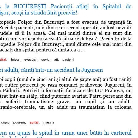
 la BUCUREŞTI Pacienţii aflaţi în Spitalul de
şor, scoşi în stradă fără preaviz!
topedie Foişor din Bucureşti a fost evacuat de urgenţă în
Zeci de pacienţi, unii dintre ei recent operaţi, au fost nevoiţi
udele să îi ia acasă. Cei mai mulţi dintre ei nu sunt din
ştiu cum vor ieşi din această situaţie delicată. Pacienţii de la
topedie Foişor din Bucureşti, unul dintre cele mai mari din
acuaţi din spital pentru că unitatea a ...
,
,
,
,
,
pital
foisor
evacuat
covid
ati
pacienti
oi adulţi, răniţi într-un accident la Jugureni
oi copii (unul de cinci ani şi altul de şapte ani) au fost răniţi
nt rutier petrecut pe raza comunei prahovene Jugureni, în
 Pădurii. Potrivit informaţii furnizate de ISU Prahova, un
rat într-un stâlp, fiind puternic avariat. Patru persoane din
u suferit traumatisme grave: un copil şi un adult-
ranio-cerebrale, un alt adult un traumatism la coloana
,
,
,
copii
jugureni
spital
masina
ni au ajuns la spital în urma unei bătăi în cartierul