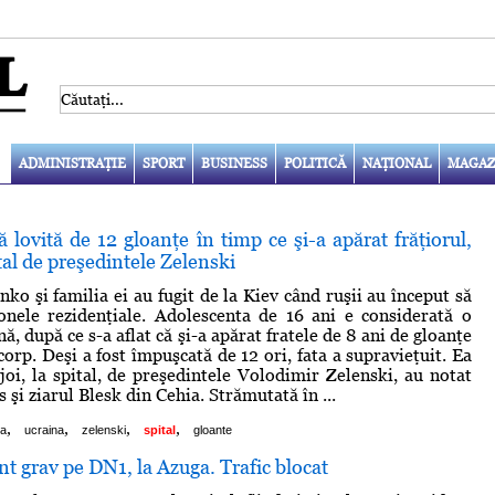
ADMINISTRAŢIE
SPORT
BUSINESS
POLITICĂ
NAŢIONAL
MAGAZ
 lovită de 12 gloanţe în timp ce şi-a apărat frăţiorul,
ital de preşedintele Zelenski
ko şi familia ei au fugit de la Kiev când ruşii au început să
nele rezidenţiale. Adolescenta de 16 ani e considerată o
ă, după ce s-a aflat că şi-a apărat fratele de 8 ani de gloanţe
corp. Deşi a fost împuşcată de 12 ori, fata a supravieţuit. Ea
 joi, la spital, de preşedintele Volodimir Zelenski, au notat
 şi ziarul Blesk din Cehia. Strămutată în ...
,
,
,
,
ta
ucraina
zelenski
spital
gloante
 grav pe DN1, la Azuga. Trafic blocat