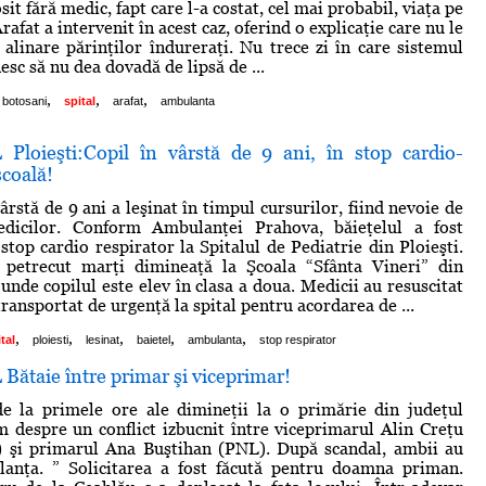
it fără medic, fapt care l-a costat, cel mai probabil, viaţa pe
rafat a intervenit în acest caz, oferind o explicaţie care nu le
 alinare părinţilor îndureraţi. Nu trece zi în care sistemul
sc să nu dea dovadă de lipsă de ...
,
,
,
botosani
spital
arafat
ambulanta
loieşti:Copil în vârstă de 9 ani, în stop cardio-
şcoală!
ârstă de 9 ani a leşinat în timpul cursurilor, fiind nevoie de
edicilor. Conform Ambulanţei Prahova, băieţelul a fost
stop cardio respirator la Spitalul de Pediatrie din Ploieşti.
a petrecut marţi dimineaţă la Şcoala “Sfânta Vineri” din
 unde copilul este elev în clasa a doua. Medicii au resuscitat
 transportat de urgenţă la spital pentru acordarea de ...
,
,
,
,
,
tal
ploiesti
lesinat
baietel
ambulanta
stop respirator
ătaie între primar şi viceprimar!
de la primele ore ale dimineţii la o primărie din judeţul
despre un conflict izbucnit între viceprimarul Alin Creţu
 şi primarul Ana Buştihan (PNL). După scandal, ambii au
ulanţa. ” Solicitarea a fost făcută pentru doamna priman.