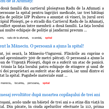
du de la Afumaţi!
 două familii din cartierul ploieştean Radu de la Afumaţi a
rsoane la spital pentru îngrijiri medicale, iar trei bătăuşi
ţia de poliţie IJP Prahova a anunţat că vineri, în jurul orei
ipiul Ploieşti, pe o stradă din Cartierul Radu de la Afumaţi,
onflict spontan între membrii a două familii. La faţa locului
ai multe echipaje de poliţie şi jandarmi precum ...
,
,
,
omi
radu de la afumati
scandal
spital
ent la Măneciu. O persoană a ajuns la spital!
nt, joi seară, la Măneciu-Ungureni. Flăcările au cuprins o
tând aproximativ 300 de metri pătraţi. O persoană a ajuns la
ean de Urgenţă Ploieşti, după ce a suferit un atac de panică.
trimis la faţa locului patru echipaje de stingere şi unul de
i doi proprietari au suferit atac de panică, iar unul dintre ei
tat la spital. Pagubele materiale sunt ...
,
,
,
maneciu
locuinta
persoana
spital
mesaj revoltător după moartea copilaşului de trei ani
oşani, acolo unde un băieţel de trei ani s-a stins din viaţă în
al. Din păcate, în ciuda apelurilor efectuate la 112, prima