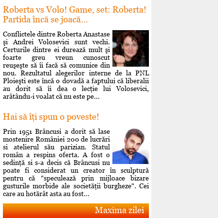
Roberta vs Volo! Game, set: Roberta!
Partida încă se joacă...
Conflictele dintre Roberta Anastase
şi Andrei Volosevici sunt vechi.
Certurile dintre ei durează mult şi
foarte greu vreun cunoscut
reuşeşte să îi facă să comunice din
nou. Rezultatul alegerilor interne de la PNL
Ploieşti este încă o dovadă a faptului că liberalii
au dorit să îi dea o lecţie lui Volosevici,
arâtându-i voalat că nu este pe...
Hai să îţi spun o poveste!
Prin 1951 Brâncusi a dorit să lase
mostenire României 200 de lucrări
si atelierul său parizian. Statul
român a respins oferta. A fost o
sedinţă si s-a decis că Brâncusi nu
poate fi considerat un creator în sculptură
pentru că "speculează prin mijloace bizare
gusturile morbide ale societăţii burgheze". Cei
care au hotărât asta au fost...
Maxima zilei