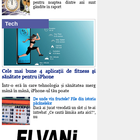
pentru noaptea dintre ani sunt
gândite în raport
Tech
Cele mai bune 4 aplicaţii de fitness şi
sănătate pentru iPhone
Într-o eră în care tehnologia și sănătatea merg
mână în mână, iPhone-ul tău poate
De unde vin fructele? File din istoria
păcănelelor
Dacă ai jucat vreodată un slot și te-ai
întrebat „Ce caută lămâia asta aici?”,
nu