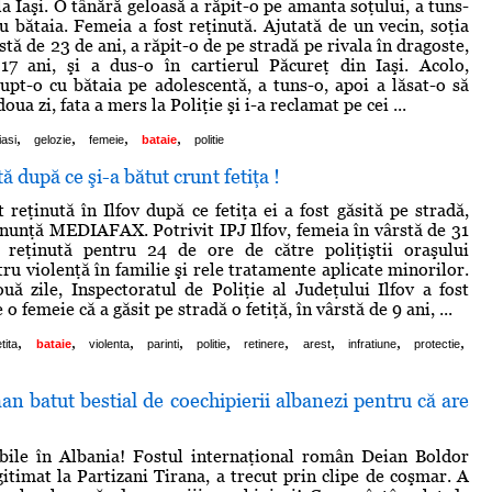
la Iaşi. O tânără geloasă a răpit-o pe amanta soţului, a tuns-
cu bătaia. Femeia a fost reţinută. Ajutată de un vecin, soţia
rstă de 23 de ani, a răpit-o de pe stradă pe rivala în dragoste,
7 ani, şi a dus-o în cartierul Păcureţ din Iaşi. Acolo,
upt-o cu bătaia pe adolescentă, a tuns-o, apoi a lăsat-o să
oua zi, fata a mers la Poliţie şi i-a reclamat pe cei ...
,
,
,
,
iasi
gelozie
femeie
bataie
politie
 după ce şi-a bătut crunt fetiţa !
reţinută în Ilfov după ce fetiţa ei a fost găsită pe stradă,
anunţă MEDIAFAX. Potrivit IPJ Ilfov, femeia în vârstă de 31
 reţinută pentru 24 de ore de către poliţiştii oraşului
ru violenţă în familie şi rele tratamente aplicate minorilor.
ă zile, Inspectoratul de Poliţie al Judeţului Ilfov a fost
 o femeie că a găsit pe stradă o fetiţă, în vârstă de 9 ani, ...
,
,
,
,
,
,
,
,
,
etita
bataie
violenta
parinti
politie
retinere
arest
infratiune
protectie
an batut bestial de coechipierii albanezi pentru că are
bile în Albania! Fostul internaţional român Deian Boldor
gitimat la Partizani Tirana, a trecut prin clipe de coşmar. A