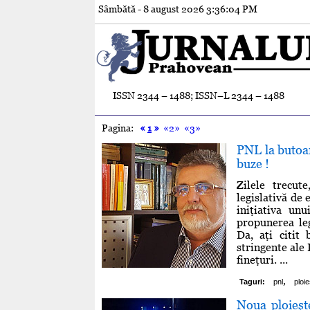
Sâmbătă - 8 august 2026
3:36:05 PM
ISSN 2344 – 1488; ISSN–L 2344 – 1488
Pagina:
«
1
»
«2»
«3»
PNL la butoan
buze !
Zilele trecut
legislativă de
iniţiativa un
propunerea leg
Da, aţi citit
stringente ale 
fineţuri. ...
,
Taguri:
pnl
ploie
Noua ploieşte