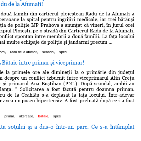
du de la Afumaţi!
 două familii din cartierul ploieştean Radu de la Afumaţi a
rsoane la spital pentru îngrijiri medicale, iar trei bătăuşi
ţia de poliţie IJP Prahova a anunţat că vineri, în jurul orei
ipiul Ploieşti, pe o stradă din Cartierul Radu de la Afumaţi,
onflict spontan între membrii a două familii. La faţa locului
ai multe echipaje de poliţie şi jandarmi precum ...
,
,
,
romi
radu de la afumati
scandal
spital
ătaie între primar şi viceprimar!
de la primele ore ale dimineţii la o primărie din judeţul
despre un conflict izbucnit între viceprimarul Alin Creţu
 şi primarul Ana Buştihan (PNL). După scandal, ambii au
ulanţa. ” Solicitarea a fost făcută pentru doamna priman.
ru de la Ceahlău s-a deplasat la faţa locului. Într-adevar
avea un puseu hipertensiv. A fost preluată după ce i-a fost
,
,
,
,
primar
altercatie
bataie
spital
ta soţului şi a dus-o într-un parc. Ce s-a întâmplat