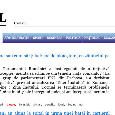
ADMINISTRAŢIE
SPORT
BUSINESS
POLITICĂ
NAŢIONAL
MAGAZ
e sau cum să iţi bati joc de ploieşteni, cu zâmbetul pe
e, Parlamentul României a fost zguduit de o iniţiativă
 excepţie, menită să schimbe din temelii viaţă romanilor ! La
ui grup de parlamentari PNL din Prahova, s-a dezbătut
islativă privind oficializarea “Zilei Înotului” în Romania.
 bine : Ziua Înotului. Tocmai se terminaseră problemele
Ploiestiului şi ale întregului judeţ şi am început să lucrăm la
,
,
,
,
,
,
,
sti
bataie
investitii
primar
consiliu
local
bazin
inot
ni au ajuns la spital în urma unei bătăi în cartierul