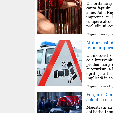
Un britanic şi
cauza faptului
amic. John Huge
împreună cu i
cumpere alcool
preludiului, co
,
Taguri:
britanic
Motociclist bă
femei implica
Un motociclist
ce a interveni
produs marţi s
autoturism, a l
oprit şi a lu
implicată în ac
Taguri:
motociclist
Focşani: Cei
soldat cu dec
Magistraţii au 
doi bărbaţi imp