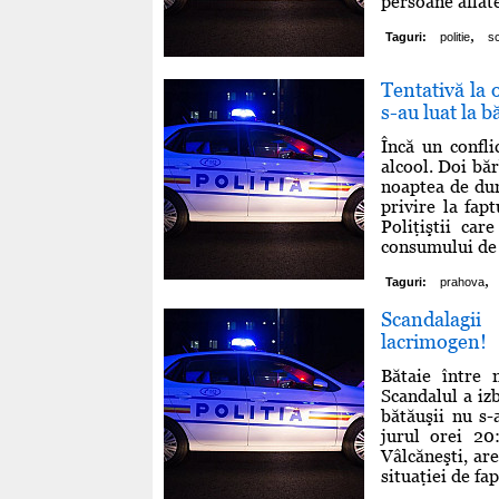
persoane aflate
,
Taguri:
politie
s
Tentativă la 
s-au luat la b
Încă un confli
alcool. Doi băr
noaptea de dum
privire la fap
Poliţiştii car
consumului de a
,
Taguri:
prahova
Scandalagii
lacrimogen!
Bătaie între
Scandalul a izb
bătăuşii nu s-a
jurul orei 20
Vâlcăneşti, ar
situaţiei de fap