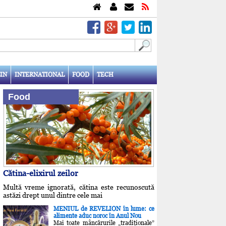
IN
INTERNATIONAL
FOOD
TECH
Food
Cătina-elixirul zeilor
Multă vreme ignorată, cătina este recunoscută
astăzi drept unul dintre cele mai
MENIUL de REVELION în lume: ce
alimente aduc noroc în Anul Nou
Mai toate mâncărurile „tradiţionale”