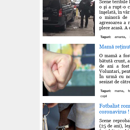
Scene teribile 
o şi a rupt-o 
înşelată, în vâ
o minoră de 1
agresoarea a r
plece acasă. A d
,
Taguri:
amanta
Mamă reţinută
O mamă a fost 
bătută crunt, 
de ani a fost
Voluntari, pent
În urmă cu nou
sesizat de către
,
Taguri:
mama
f
copil
Fotbalist rom
coronavirus !
Scene reproba
(25 de ani), le