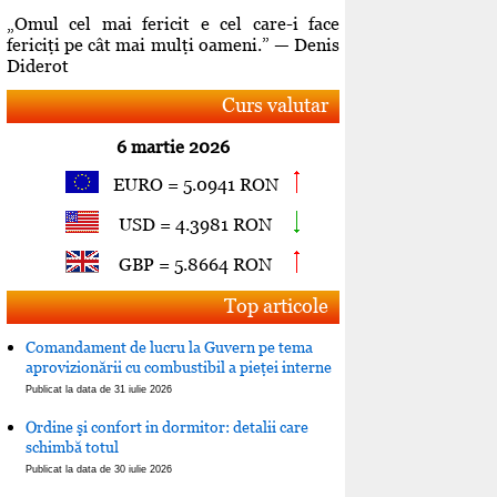
„Omul cel mai fericit e cel care-i face
fericiţi pe cât mai mulţi oameni.” — Denis
Diderot
Curs valutar
6 martie 2026
EURO = 5.0941 RON
USD = 4.3981 RON
GBP = 5.8664 RON
Top articole
Comandament de lucru la Guvern pe tema
aprovizionării cu combustibil a pieţei interne
Publicat la data de 31 iulie 2026
Ordine şi confort in dormitor: detalii care
schimbă totul
Publicat la data de 30 iulie 2026