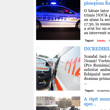
ploieştean Ra
O bătaie între
trimis NOUĂ pe
au ajuns la sec
17:30, în munic
a avut loc un c
au intervenit m
,
Taguri:
bataie
INCREDIBIL B
Scandal încă 
Neamţ! Vorbim 
(Pro România)
solicitat amb
Echipajul nost
doamna primar 
...
Taguri:
viceprimar
A răpit aman
apoi...