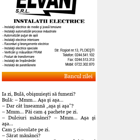
Bancul zilei
Ia zi, Bulă, obişnuieşti să fumezi?
Bulă: – Mmm… Aşa şi aşa…
– Dar cât înseamnă „aşa şi aşa”?
– Mmm… Păi cam 4 pachete pe zi.
– Dulciuri mănânci? – Mmm… Aşa şi
aşa…
Cam 5 ciocolate pe zi.
– Sărat mănânci?