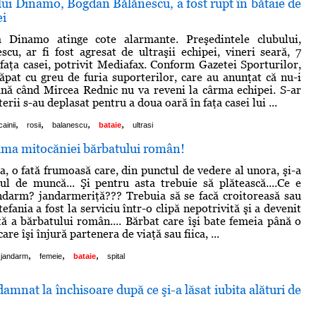
lui Dinamo, Bogdan Bălănescu, a fost rupt în bătaie de
ei
a Dinamo atinge cote alarmante. Preşedintele clubului,
cu, ar fi fost agresat de ultraşii echipei, vineri seară, 7
n faţa casei, potrivit Mediafax. Conform Gazetei Sporturilor,
ăpat cu greu de furia suporterilor, care au anunţat că nu-i
nă când Mircea Rednic nu va reveni la cârma echipei. S-ar
erii s-au deplasat pentru a doua oară în faţa casei lui ...
,
,
,
,
cainii
rosii
balanescu
bataie
ultrasi
tima mitocăniei bărbatului român!
a, o fată frumoasă care, din punctul de vedere al unora, şi-a
cul de muncă... Şi pentru asta trebuie să plătească....Ce e
andarm? jandarmeriţă??? Trebuia să se facă croitoreasă sau
tefania a fost la serviciu într-o clipă nepotrivită şi a devenit
tă a bărbatului român.... Bărbat care îşi bate femeia până o
care îşi înjură partenera de viaţă sau fiica, ...
,
,
,
jandarm
femeie
bataie
spital
damnat la închisoare după ce şi-a lăsat iubita alături de