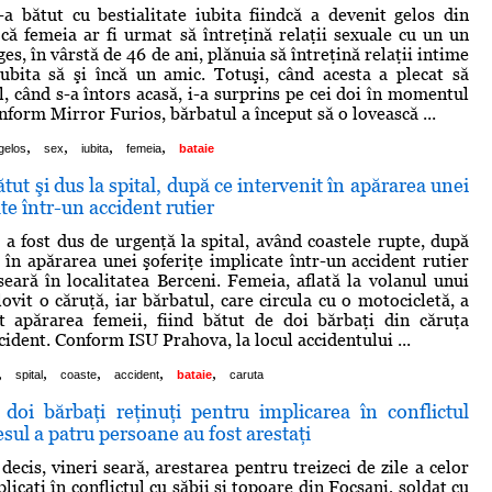
-a bătut cu bestialitate iubita fiindcă a devenit gelos din
 că femeia ar fi urmat să întreţină relaţii sexuale cu un un
s, în vârstă de 46 de ani, plănuia să întreţină relaţii intime
ubita să şi încă un amic. Totuşi, când acesta a plecat să
, când s-a întors acasă, i-a surprins pe cei doi în momentul
nform Mirror Furios, bărbatul a început să o lovească ...
,
,
,
,
gelos
sex
iubita
femeia
bataie
tut şi dus la spital, după ce intervenit în apărarea unei
te într-un accident rutier
 a fost dus de urgenţă la spital, având coastele rupte, după
t în apărarea unei şoferiţe implicate într-un accident rutier
eară în localitatea Berceni. Femeia, aflată la volanul unui
ovit o căruţă, iar bărbatul, care circula cu o motocicletă, a
at apărarea femeii, fiind bătut de doi bărbaţi din căruţa
cident. Conform ISU Prahova, la locul accidentului ...
,
,
,
,
,
spital
coaste
accident
bataie
caruta
 doi bărbaţi reţinuţi pentru implicarea în conflictul
esul a patru persoane au fost arestaţi
decis, vineri seară, arestarea pentru treizeci de zile a celor
licaţi în conflictul cu săbii şi topoare din Focşani, soldat cu