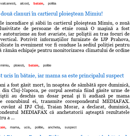
,
,
,
valcanesti
alcool
bataie
politia
 două clanuri în cartierul ploieştean Mimiu!
cle incendiare şi săbii în cartierul ploieştean Mimiu, o zonă
clusivitate de persoane de etnie romă O maşină a fost
e autoturisme au fost avariate, iar poliştii au tras focuri de
ertical. Potrivit informaţiilor furnizate de IJP Prahova,
licate în eveniment vor fi conduse la sediul poliţiei pentru
nă rămân echipaje pentru monitorizarea climatului de ordine
,
,
,
mimiu
ploiesti
bataie
politie
t ucis în bătaie, iar mama sa este principalul suspect
ani a fost găsit mort, în noaptea de sâmbătă spre duminică,
ă din Cluj-Napoca, pe corpul acestuia fiind găsite urme de
iţiştii au deschis un dosar penal şi îi audiază pe mama
 pe concubinul ei, transmite corespondentul MEDIAFAX.
 cuvânt al IPJ Cluj, Traian Morar, a declarat, duminică,
ondentul MEDIAFAX că anchetatorii aşteaptă rezultatele
ru a ...
,
,
,
,
,
taie
mama
ucis
politie
ancheta
suspect