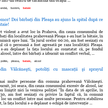
 într-un centru de carantină din oraşul ...
,
,
candal
busteni
bataie
omor! Doi bărbaţi din Pleaşa au ajuns la spital după ce
ătaie!
ct violent a avut loc în Prahova, din cauza consumului de
baţi din localitatea prahoveană Pleaşa s-au luat la bătaie, în
inică spre luni. "În jurul orelor 00:20, am fost sesizaţi cu
tul că o persoană a fost agresată pe raza localităţii Pleaşa.
e s-au deplasat la faţa locului au constatat că, pe fondul
lcool, între doi bărbaţi a izbucnit un conflict verbal, ...
,
,
,
politie
pleasa
bataie
alcool
 din Vâlcăneşti, potoliţi cu mascaţii şi sprayul
 mai multe persoane din comuna prahoveană Vâlcăneşti.
ucnit, joi seara, din cauza consumului excesiv de alcool, iar
u liniştit nici la venirea poliţiei "În data de 16 aprilie, în
:30, am fost sesizaţi cu privire la faptul că, în comună
e loc un conflict între mai multe persoane. Pentru stabilirea
t, la faţa locului s-a deplasat o echipă de intervenţie ...