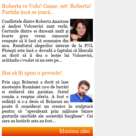
Roberta vs Volo! Game, set: Roberta!
Partida încă se joacă...
Conflictele dintre Roberta Anastase
şi Andrei Volosevici sunt vechi.
Certurile dintre ei durează mult şi
foarte greu vreun cunoscut
reuşeşte să îi facă să comunice din
nou. Rezultatul alegerilor interne de la PNL
Ploieşti este încă o dovadă a faptului că liberalii
au dorit să îi dea o lecţie lui Volosevici,
arâtându-i voalat că nu este pe...
Hai să îţi spun o poveste!
Prin 1951 Brâncusi a dorit să lase
mostenire României 200 de lucrări
si atelierul său parizian. Statul
român a respins oferta. A fost o
sedinţă si s-a decis că Brâncusi nu
poate fi considerat un creator în sculptură
pentru că "speculează prin mijloace bizare
gusturile morbide ale societăţii burgheze". Cei
care au hotărât asta au fost...
Maxima zilei