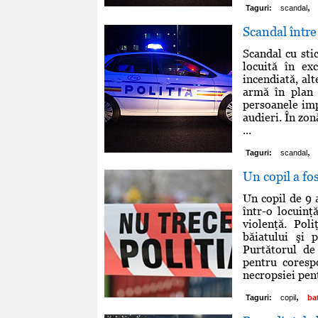
,
Taguri:
scandal
Scandal între
Scandal cu sti
locuită în ex
incendiată, alt
armă în plan v
persoanele imp
audieri. În zo
...
,
Taguri:
scandal
Un copil a fos
Un copil de 9 
într-o locuinţ
violenţă. Pol
băiatului şi
Purtătorul de
pentru coresp
necropsiei pent
,
Taguri:
copil
ba