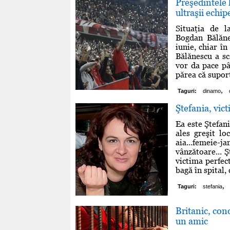
Preşedintele 
ultraşii echip
Situaţia de l
Bogdan Bălănes
iunie, chiar î
Bălănescu a sc
vor da pace pâ
părea că suport
,
Taguri:
dinamo
Ştefania, vic
Ea este Ştefani
ales greşit lo
aia...femeie-j
vânzătoare... Ş
victima perfec
bagă în spital, 
,
Taguri:
stefania
Britanic, con
un amic