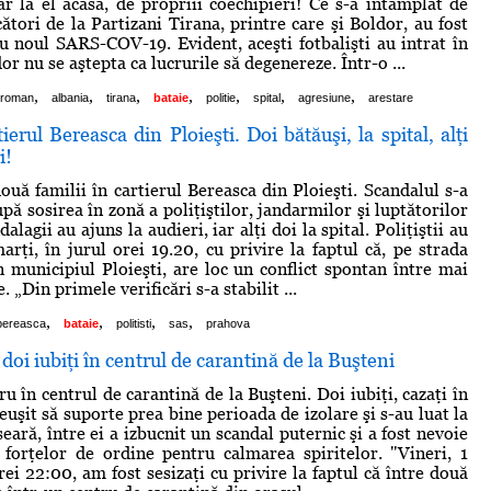
iar la el acasă, de propriii coechipieri! Ce s-a întâmplat de
ători de la Partizani Tirana, printre care şi Boldor, au fost
cu noul SARS-COV-19. Evident, aceşti fotbalişti au intrat în
or nu se aştepta ca lucrurile să degenereze. Într-o ...
,
,
,
,
,
,
,
roman
albania
tirana
bataie
politie
spital
agresiune
arestare
ierul Bereasca din Ploieşti. Doi bătăuşi, la spital, alţi
i!
ouă familii în cartierul Bereasca din Ploieşti. Scandalul s-a
pă sosirea în zonă a poliţiştilor, jandarmilor şi luptătorilor
alagii au ajuns la audieri, iar alţi doi la spital. Poliţiştii au
marţi, în jurul orei 19.20, cu privire la faptul că, pe strada
 municipiul Ploieşti, are loc un conflict spontan între mai
 „Din primele verificări s-a stabilit ...
,
,
,
,
bereasca
bataie
politisti
sas
prahova
doi iubiţi în centrul de carantină de la Buşteni
 în centrul de carantină de la Buşteni. Doi iubiţi, cazaţi în
euşit să suporte prea bine perioada de izolare şi s-au luat la
seară, între ei a izbucnit un scandal puternic şi a fost nevoie
 forţelor de ordine pentru calmarea spiritelor. "Vineri, 1
rei 22:00, am fost sesizaţi cu privire la faptul că între două