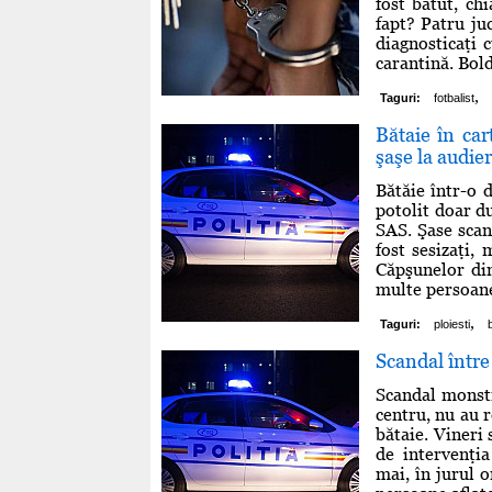
fost bătut, ch
fapt? Patru juc
diagnosticaţi 
carantină. Bold
,
Taguri:
fotbalist
Bătaie în cart
şaşe la audier
Bătăie într-o d
potolit doar du
SAS. Şase scand
fost sesizaţi, 
Căpşunelor din
multe persoane.
,
Taguri:
ploiesti
Scandal între 
Scandal monstru
centru, nu au r
bătaie. Vineri 
de intervenţia
mai, în jurul o