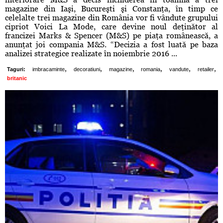
magazine din Iaşi, Bucureşti şi Constanţa, în timp ce
celelalte trei magazine din România vor fi vândute grupului
cipriot Voici La Mode, care devine noul deţinător al
francizei Marks & Spencer (M&S) pe piaţa românească, a
anunţat joi compania M&S. “Decizia a fost luată pe baza
analizei strategice realizate în noiembrie 2016 ...
,
,
,
,
,
,
Taguri:
imbracaminte
decoratiuni
magazine
romania
vandute
retailer
britanic