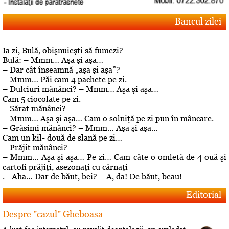
Bancul zilei
Ia zi, Bulă, obişnuieşti să fumezi?
Bulă: – Mmm… Aşa şi aşa…
– Dar cât înseamnă „aşa şi aşa”?
– Mmm… Păi cam 4 pachete pe zi.
– Dulciuri mănânci? – Mmm… Aşa şi aşa…
Cam 5 ciocolate pe zi.
– Sărat mănânci?
– Mmm… Aşa şi aşa… Cam o solniţă pe zi pun în mâncare.
– Grăsimi mănânci? – Mmm… Aşa şi aşa…
Cam un kil- două de slană pe zi…
– Prăjit mănânci?
– Mmm… Aşa şi aşa… Pe zi… Cam câte o omletă de 4 ouă şi
cartofi prăjiţi, asezonaţi cu cârnaţi
.– Aha… Dar de băut, bei? – A, da! De băut, beau!
Editorial
Despre "cazul" Gheboasa