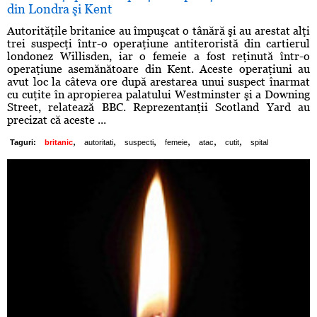
din Londra şi Kent
Autorităţile britanice au împuşcat o tânără şi au arestat alţi
trei suspecţi într-o operaţiune antiteroristă din cartierul
londonez Willisden, iar o femeie a fost reţinută într-o
operaţiune asemănătoare din Kent. Aceste operaţiuni au
avut loc la câteva ore după arestarea unui suspect înarmat
cu cuţite în apropierea palatului Westminster şi a Downing
Street, relatează BBC. Reprezentanţii Scotland Yard au
precizat că aceste ...
,
,
,
,
,
,
Taguri:
britanic
autoritati
suspecti
femeie
atac
cutit
spital