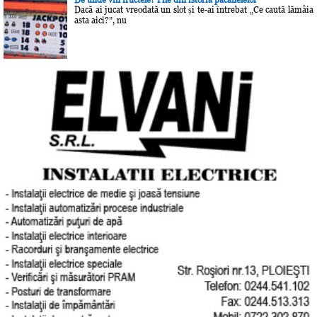
Dacă ai jucat vreodată un slot și te-ai întrebat „Ce caută lămâia
asta aici?”, nu