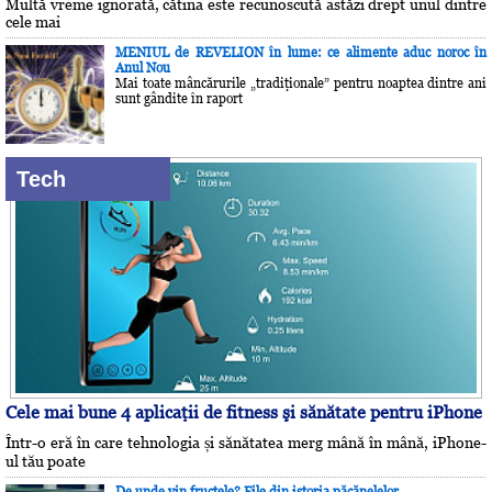
Multă vreme ignorată, cătina este recunoscută astăzi drept unul dintre
cele mai
MENIUL de REVELION în lume: ce alimente aduc noroc în
Anul Nou
Mai toate mâncărurile „tradiţionale” pentru noaptea dintre ani
sunt gândite în raport
Tech
Cele mai bune 4 aplicaţii de fitness şi sănătate pentru iPhone
Într-o eră în care tehnologia și sănătatea merg mână în mână, iPhone-
ul tău poate
De unde vin fructele? File din istoria păcănelelor