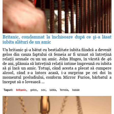
Britanic, condamnat la închisoare după ce şi-a lăsat
iubita alături de un amic
Un britanic şi-a bătut cu bestialitate iubita fiindcă a devenit
gelos din cauza faptului că femeia ar fi urmat să întreţină
relaţii sexuale cu un un amic. John Huges, în vârstă de 46
de ani, plănuia să întreţină relaţii intime împreună cu iubita
să şi încă un amic. Totuşi, când acesta a plecat să cumpere
alcool, când s-a întors acasă, i-a surprins pe cei doi în
momentul preludiului, conform Mirror Furios, bărbatul a
început să o lovească ...
,
,
,
,
,
Taguri:
britanic
gelos
sex
iubita
femeia
bataie