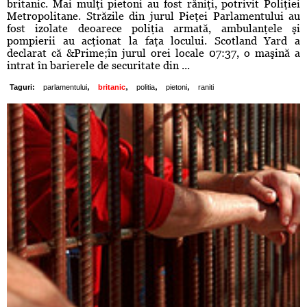
britanic. Mai mulţi pietoni au fost răniţi, potrivit Poliţiei
Metropolitane. Străzile din jurul Pieţei Parlamentului au
fost izolate deoarece poliţia armată, ambulanţele şi
pompierii au acţionat la faţa locului. Scotland Yard a
declarat că &Prime;în jurul orei locale 07:37, o maşină a
intrat în barierele de securitate din ...
,
,
,
,
Taguri:
parlamentului
britanic
politia
pietoni
raniti