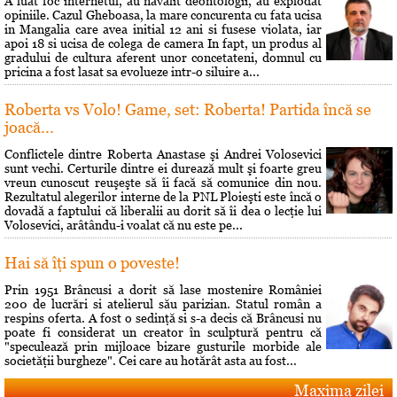
A luat foc internetul, au navalit deontologii, au explodat
opiniile. Cazul Gheboasa, la mare concurenta cu fata ucisa
in Mangalia care avea initial 12 ani si fusese violata, iar
apoi 18 si ucisa de colega de camera In fapt, un produs al
gradului de cultura aferent unor concetateni, domnul cu
pricina a fost lasat sa evolueze intr-o siluire a...
Roberta vs Volo! Game, set: Roberta! Partida încă se
joacă...
Conflictele dintre Roberta Anastase şi Andrei Volosevici
sunt vechi. Certurile dintre ei durează mult şi foarte greu
vreun cunoscut reuşeşte să îi facă să comunice din nou.
Rezultatul alegerilor interne de la PNL Ploieşti este încă o
dovadă a faptului că liberalii au dorit să îi dea o lecţie lui
Volosevici, arâtându-i voalat că nu este pe...
Hai să îţi spun o poveste!
Prin 1951 Brâncusi a dorit să lase mostenire României
200 de lucrări si atelierul său parizian. Statul român a
respins oferta. A fost o sedinţă si s-a decis că Brâncusi nu
poate fi considerat un creator în sculptură pentru că
"speculează prin mijloace bizare gusturile morbide ale
societăţii burgheze". Cei care au hotărât asta au fost...
Maxima zilei