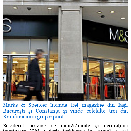
Marks & Spencer închide trei magazine din Iaşi,
Bucureşti şi Constanţa şi vinde celelalte trei din
România unui grup cipriot
Retailerul britanic de îmbrăcăminte şi decoraţiuni
interiorare M&S a decis închiderea în toamnă a trei