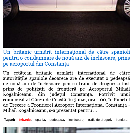
Un britanic urmărit internaţional de către spanioli
pentru o condamnare de nouă ani de închisoare, prins
pe aeroportul din Constanţa
Un cetăţean britanic urmărit internaţional de către
autorităţile spaniole deoarece are de executat o pedeapsă
de nouă ani de închisoare pentru trafic de droguri a fost
prins de poliţiştii de frontieră pe Aeroportul Mihail
Kogălniceanu, din judeţul Constanţa. Potrivit unui
comunicat al Gărzii de Coastă, în 3 mai, ora 1.00, în Punctul
de Trecere a Frontierei Aeroport Internaţional Constanţa -
Mihail Kogălniceanu, s-a prezentat pentru ...
,
,
,
,
,
Taguri:
britanic
spania
pedeapsa
inchisoare
trafic de droguri
frontiera