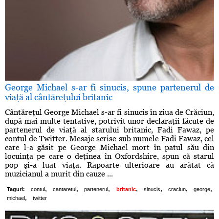
George Michael s-ar fi sinucis, spune partenerul de
viaţă al cântăreţului britanic
Cântăreţul George Michael s-ar fi sinucis în ziua de Crăciun,
după mai multe tentative, potrivit unor declaraţii făcute de
partenerul de viaţă al starului britanic, Fadi Fawaz, pe
contul de Twitter. Mesaje scrise sub numele Fadi Fawaz, cel
care l-a găsit pe George Michael mort în patul său din
locuinţa pe care o deţinea în Oxfordshire, spun că starul
pop şi-a luat viaţa. Rapoarte ulterioare au arătat că
muzicianul a murit din cauze ...
,
,
,
,
,
,
,
Taguri:
contul
cantaretul
partenerul
britanic
sinucis
craciun
george
,
michael
twitter