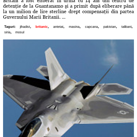
Britani a fost eliberat în urmă cu 14 ani din centru de
detenţie de la Guantanamo şi a primit după eliberare până
la un milion de lire sterline drept compensaţii din partea
Guvernului Marii Britanii. ...
,
,
,
,
,
,
,
Taguri:
jihadist
britanic
antetat
masina
capcana
pakistan
talibani
,
siria
mosul