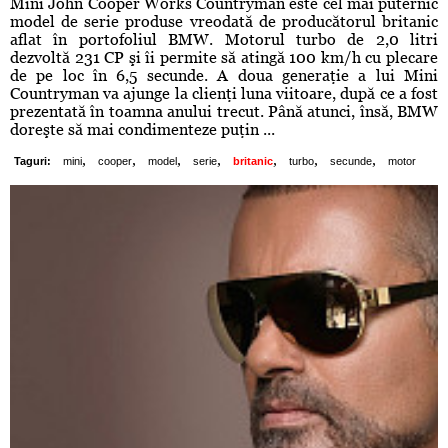
Mini John Cooper Works Countryman este cel mai puternic
model de serie produse vreodată de producătorul britanic
aflat în portofoliul BMW. Motorul turbo de 2,0 litri
dezvoltă 231 CP şi îi permite să atingă 100 km/h cu plecare
de pe loc în 6,5 secunde. A doua generaţie a lui Mini
Countryman va ajunge la clienţi luna viitoare, după ce a fost
prezentată în toamna anului trecut. Până atunci, însă, BMW
doreşte să mai condimenteze puţin ...
,
,
,
,
,
,
,
Taguri:
mini
cooper
model
serie
britanic
turbo
secunde
motor