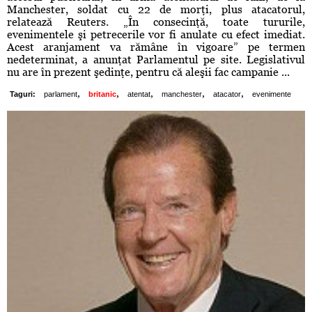
Manchester, soldat cu 22 de morţi, plus atacatorul,
relatează Reuters. „În consecinţă, toate tururile,
evenimentele şi petrecerile vor fi anulate cu efect imediat.
Acest aranjament va rămâne în vigoare” pe termen
nedeterminat, a anunţat Parlamentul pe site. Legislativul
nu are în prezent şedinţe, pentru că aleşii fac campanie ...
,
,
,
,
,
Taguri:
parlament
britanic
atentat
manchester
atacator
evenimente