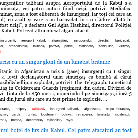
surgenţilor talibani asupra Aeroportului de la Kabul s-a
imineaţa, cei patru autori fiind ucişi, potrivit Mediafax.
minat, zona a fost eliberată de insurgenţi, iar toţi cei care au
ul) cu asalt şi care s-au baricadat într-o clădire aflată în
fost ucişi“, a declarat Gul Agha Hashimi, directorul Poliţiei
Kabul. Potrivit altui oficial afgan, atacul ...
,
,
,
,
,
,
insurgenti
aeroport kabul
afganistan
aeroportului
directia
baricadat
,
,
,
,
,
,
,
,
lor
presedintelui
talibanii
potrivit
politiei
stationate
zabihullah
victime
i
ucişi cu un singur glonţ de un lunetist britanic
itanic în Afganistan a ucis 6 (şase) insurgenţi cu 1 singur
 a lovit declanşatorul unui sinucigaş cu bombă al cărui
lozibil&hellip;a explodat, potrivit The Telegraph. Lunetistul
ntaş în Coldstream Guards (regiment din cadrul Diviziei de
vit ţinta de la 850 metri, nimerindu-l pe sinucigaş şi încă 5
ni din jurul său care au fost prinse în explozie. ...
,
,
,
,
,
,
ritanic
sniper
talibani
insurgenti talibani
afganistan
trupe britanice
,
,
,
,
,
,
,
,
zitiv
garda
fruntas
locotenent
potrivit
retragerea
lunetistul
incidentul
,
,
,
,
orul
bomba
decembrie
talibanilor
royal
nui hotel de lux din Kabul. Cei patru atacatori au fost