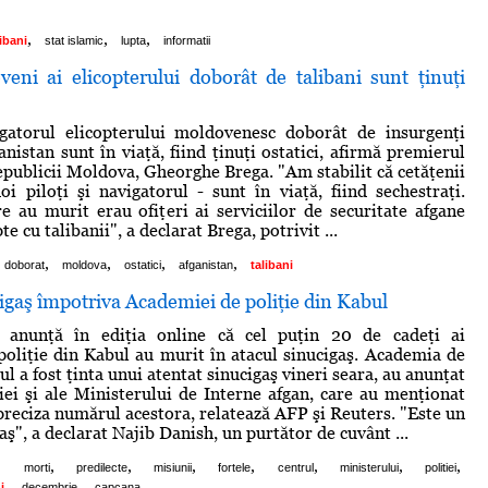
,
,
,
libani
stat islamic
lupta
informatii
veni ai elicopterului doborât de talibani sunt ţinuţi
vigatorul elicopterului moldovenesc doborât de insurgenţi
anistan sunt în viaţă, fiind ţinuţi ostatici, afirmă premierul
epublicii Moldova, Gheorghe Brega. "Am stabilit că cetăţenii
i piloţi şi navigatorul - sunt în viaţă, fiind sechestraţi.
e au murit erau ofiţeri ai serviciilor de securitate afgane
te cu talibanii", a declarat Brega, potrivit ...
,
,
,
,
doborat
moldova
ostatici
afganistan
talibani
igaş împotriva Academiei de poliţie din Kabul
 anunţă în ediţia online că cel puţin 20 de cadeţi ai
oliţie din Kabul au murit în atacul sinucigaş. Academia de
ul a fost ţinta unui atentat sinucigaş vineri seara, au anunţat
ţiei şi ale Ministerului de Interne afgan, care au menţionat
 preciza numărul acestora, relatează AFP şi Reuters. "Este un
aş", a declarat Najib Danish, un purtător de cuvânt ...
,
,
,
,
,
,
,
,
morti
predilecte
misiunii
fortele
centrul
ministerului
politiei
,
,
i
decembrie
capcana