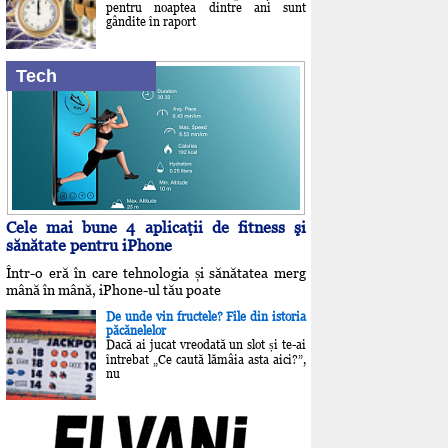
pentru noaptea dintre ani sunt
gândite în raport
Tech
Cele mai bune 4 aplicaţii de fitness şi
sănătate pentru iPhone
Într-o eră în care tehnologia și sănătatea merg
mână în mână, iPhone-ul tău poate
De unde vin fructele? File din istoria
păcănelelor
Dacă ai jucat vreodată un slot și te-ai
întrebat „Ce caută lămâia asta aici?”,
nu