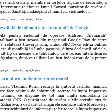
e se află civili şi membri ai forţelor afgane de securiate, a
o intervenţie telefonică Ismail Kawosi, purtător de cuvânt al
gan al Sănătăţii, adăugând că numărul victimelor ...
,
,
,
kabul
atac
securitate
forte
ezvoltată de talibani a fost eliminată de Google
bilă pentru sistemul de operare Android „Alemarah”
talibani a fost scoasă din magazinul Google Play de către
e, relatează theverge.com, citând BBC News ediţia online.
 era disponibilă în limba paştună, difuza declaraţii oficiale,
 alt tip de mesaje ale talibanilor, care cereau intensificarea
fganistan, după ce talibanii au fost îndepărtaţi de la putere
,
,
google
aplicatie
google play
 la ajutorul talibanilor împotriva SI
usiei, Vladimir Putin, recurge la ajutorul vechilor inamici,
care face schimb de informaţii secrete în lupta împotriva
t Islamic, ce dispune de tot mai mulţi combatanţi în
latează CNN. O purtătoare de cuvânt a Ministerului rus de
 Zaharova, a declarat că singurele contacte între Moscova şi
pentru schimburi de informaţii referitoare la lupta împotriva