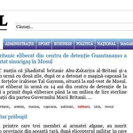
ADMINISTRAŢIE
SPORT
BUSINESS
POLITICĂ
NAŢIONAL
MAGAZ
britanic eliberat din centru de detenţie Guantanamo a
tat sinucigaş în Mosul
C susţin că jihadistul britanic Abu-Zakariya al-Britani şi-a
în urmă cu două zile, după ce a detonat o maşină-capcană la
a forţelor irakiene Tal Gaysum, situată la sud-vest de Mosul.
ost eliberat în urmă cu 14 ani din centru de detenţie de la
a primit după eliberare până la un milion de lire sterline
ii din partea Guvernului Marii Britanii. ...
,
,
,
,
,
,
,
britanic
antetat
masina
capcana
pakistan
talibani
siria
mosul
itar prăbuşit
 printre care trei membri ai armatei afgane, au murit
 provincie din această ţară, după elicopterul militar în care