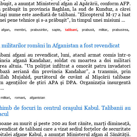
răbuşit, a anunţat Ministerul afgan al Apărării, conform AFP.
a prăbuşit în provincia Baghlan, la sud de Kunduz, a cărei
laşi nume este asediată de talibani. "Elicopterul M-17 a luat
nei pene tehnice şi s-a prăbuşit", în timpul unei misiuni ...
,
,
,
,
,
,
,
,
afgan
membri
prabusirilor
sapte
talibani
prabusit
militar
prabusirea
 militarilor români în Afganistan a fost revendicat
libani afgani au revendicat, luni, atacul armat comis într-o
incia afgană Kandahar, soldat cu moartea a doi militari
rea altuia. "Un poliţist infiltrat a omorât patru invadatori
ază aeriană din provincia Kandahar", a transmis, prin
ullah Mujahid, purtătorul de cuvânt al Mişcării talibane
rm agenţiilor de ştiri APA şi DPA. Organizaţia insurgentă
..
,
,
militari
romani
afganistan
chimb de focuri în centrul oraşului Kabul. Talibanii au
acul
oane au murit şi peste 200 au fost rănite, marţi dimineaţă,
vendicat de talibani care a vizat sediul forţelor de securitate
italei afgane Kabul, a anunţat Ministerul afgan al Sănătăţii.