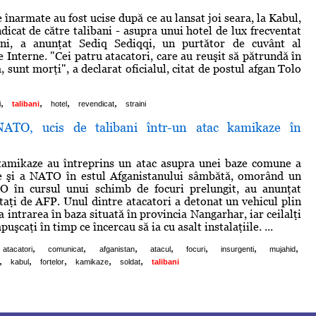
înarmate au fost ucise după ce au lansat joi seara, la Kabul,
dicat de către talibani - asupra unui hotel de lux frecventat
ini, a anunţat Sediq Sediqqi, un purtător de cuvânt al
 Interne. "Cei patru atacatori, care au reuşit să pătrundă în
 sunt morţi", a declarat oficialul, citat de postul afgan Tolo
,
,
,
,
i
talibani
hotel
revendicat
straini
ATO, ucis de talibani într-un atac kamikaze în
 kamikaze au întreprins un atac asupra unei baze comune a
ne şi a NATO în estul Afganistanului sâmbătă, omorând un
O în cursul unui schimb de focuri prelungit, au anunţat
itaţi de AFP. Unul dintre atacatori a detonat un vehicul plin
la intrarea în baza situată în provincia Nangarhar, iar ceilalţi
puşcaţi în timp ce încercau să ia cu asalt instalaţiile. ...
,
,
,
,
,
,
,
atacatori
comunicat
afganistan
atacul
focuri
insurgenti
mujahid
,
,
,
,
,
kabul
fortelor
kamikaze
soldat
talibani