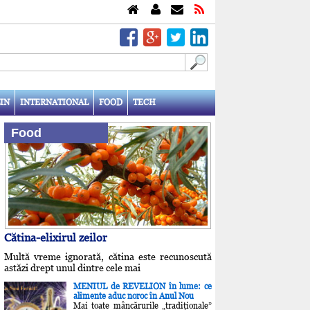
IN
INTERNATIONAL
FOOD
TECH
Food
Cătina-elixirul zeilor
Multă vreme ignorată, cătina este recunoscută
astăzi drept unul dintre cele mai
MENIUL de REVELION în lume: ce
alimente aduc noroc în Anul Nou
Mai toate mâncărurile „tradiţionale”