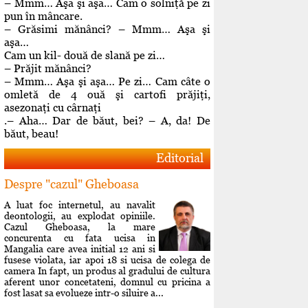
– Mmm… Aşa şi aşa… Cam o solniţă pe zi
pun în mâncare.
– Grăsimi mănânci? – Mmm… Aşa şi
aşa…
Cam un kil- două de slană pe zi…
– Prăjit mănânci?
– Mmm… Aşa şi aşa… Pe zi… Cam câte o
omletă de 4 ouă şi cartofi prăjiţi,
asezonaţi cu cârnaţi
.– Aha… Dar de băut, bei? – A, da! De
băut, beau!
Editorial
Despre "cazul" Gheboasa
A luat foc internetul, au navalit
deontologii, au explodat opiniile.
Cazul Gheboasa, la mare
concurenta cu fata ucisa in
Mangalia care avea initial 12 ani si
fusese violata, iar apoi 18 si ucisa de colega de
camera In fapt, un produs al gradului de cultura
aferent unor concetateni, domnul cu pricina a
fost lasat sa evolueze intr-o siluire a...