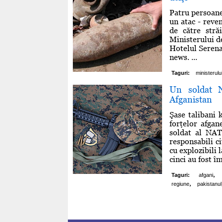
Patru persoane 
un atac - reven
de către stră
Ministerului de
Hotelul Serena,
news. ...
Taguri:
ministerulu
Un soldat N
Afganistan
Şase talibani
forţelor afga
soldat al NAT
responsabili c
cu explozibili 
cinci au fost îm
,
Taguri:
afgani
,
regiune
pakistanul