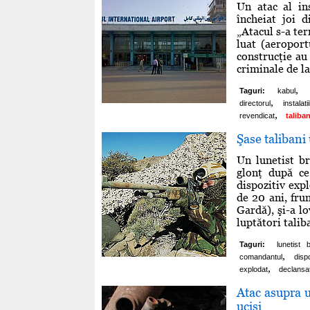
Un atac al in
încheiat joi d
„Atacul s-a ter
luat (aeroport
construcţie au 
criminale de la 
,
Taguri:
kabul
,
directorul
instalatii
,
revendicat
taliban
Şase talibani 
Un lunetist br
glonţ după ce
dispozitiv exp
de 20 ani, fru
Gardă), şi-a lo
luptători taliba
Taguri:
lunetist b
,
comandantul
dispo
,
explodat
declansat
Atac asupra u
ucişi