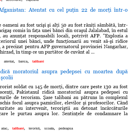
fganistan: Atentat cu cel puţin 22 de morţi într-o
 oameni au fost ucişi şi alţi 50 au fost răniţi sâmbătă, într-
cigaş comis în faţa unei bănci din oraşul Jalalabad, în estul
, au anunţat responsabili locali, potrivit AFP. "Explozia a
teriorul unei bănci, unde funcţionarii au venit să-şi ridice
", a precizat pentru AFP guvernatorul provinciei Nangarhar,
rzad, în timp ce un purtător de cuvânt al ...
,
,
,
atentat
banca
talibani
ridică moratoriul asupra pedepsei cu moartea după
şcolii
rorist soldat cu 145 de morţi, dintre care peste 130 au fost
escenţi, Pakistanul ridică moratoriul asupra pedepsei cu
zurile de terorism. Şase talibani au pătruns în complexul
schis focul asupra paznicilor, elevilor şi profesorilor. Când
uritate au intervenit, teroriştii au detonat încărcăturile
care le purtau asupra lor. Sentinţele de condamnare la
,
,
,
,
atac
talibani
teroristi
scoala
pedeapsa