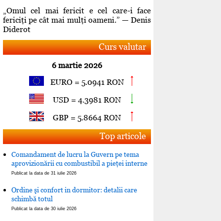
„Omul cel mai fericit e cel care-i face
fericiţi pe cât mai mulţi oameni.” — Denis
Diderot
Curs valutar
6 martie 2026
EURO = 5.0941 RON
USD = 4.3981 RON
GBP = 5.8664 RON
Top articole
Comandament de lucru la Guvern pe tema
aprovizionării cu combustibil a pieţei interne
Publicat la data de 31 iulie 2026
Ordine şi confort in dormitor: detalii care
schimbă totul
Publicat la data de 30 iulie 2026