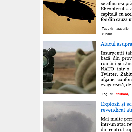
se aflau s-a p
Elicopterul s-
capitală cu ace
foc din cauza u
,
Taguri:
atacurile
kunduz
Atacul asupra
Insurgenţii ta
bază din prov
români şi răni
NATO într-o b
Twitter, Zabi
afgane, confo
exagerează, de .
,
Taguri:
talibani
Explozii şi s
revendicat at
Mai multe pers
într-un atac re
din centrul cap