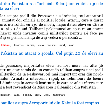
st din Pakistan s-a încheiat. Bilanţ incredibil: 130 de
tatea elevi
ilor asupra şcolii din Peshawar s-a încheiat, toţi atacatorii
anunţat doi oficiali ai poliţiei locale. Atacul, care a durat
ore, s-a soldat cu 130 de morţi, majoritatea elevi cu vârste
 10 şi 20 de ani. Talibanii pakistanezi au spus că au atacat
shawar unde învăţau copiii militarilor pentru a-i face pe
că şi ei prin suferinţa de a-şi vedea o persoană ...
,
,
,
,
,
,
talibani
teroristi
scoala
elevi
victime
morti
atac
 Pakistan au atacat o şcoală. Cel puţin 20 de elevi au
e persoane, majoritatea elevi, au fost ucise, iar alte 36
 într-un atac comis de un comando taliban asupra unei şcoli
militarilor de la Peshawar, cel mai important oraş din nord-
nului. Armata a intervenit rapid, iar schimburi de focuri
 dimineaţa în această instituţie, în care se aflau câteva sute
ul a fost revendicat de Mişcarea Talibanilor din Pakistan ...
,
,
,
,
,
pakistan
atac
scoala
elevi
ucisi
razbunare
libanilor asupra Aeroportului din Kabul a fost respins