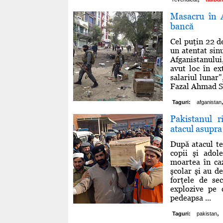
Masacru în A
bancă
Cel puţin 22 de
un atentat sinu
Afganistanului
avut loc în ex
salariul lunar
Fazal Ahmad Shi
Taguri:
afganistan
Pakistanul 
atacul asupra 
După atacul te
copii şi adol
moartea în ca
şcolar şi au de
forţele de sec
explozive pe 
pedeapsa ...
,
Taguri:
pakistan