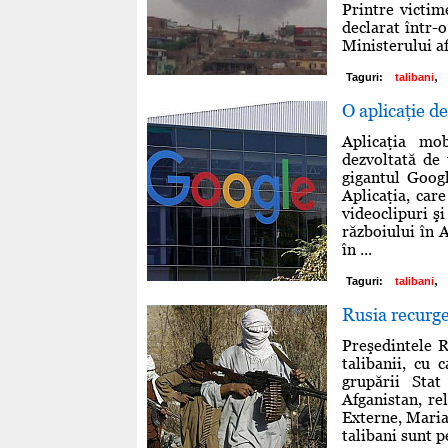
Printre victim
declarat într-
Ministerului af
,
Taguri:
talibani
O aplicaţie d
Aplicaţia mo
dezvoltată de 
gigantul Googl
Aplicaţia, care
videoclipuri şi
războiului în A
în ...
,
Taguri:
talibani
Rusia recurge
Preşedintele R
talibanii, cu 
grupării Sta
Afganistan, re
Externe, Maria
talibani sunt 