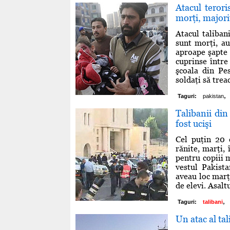
Atacul terori
morţi, majori
Atacul taliban
sunt morţi, au 
aproape şapte 
cuprinse între
şcoala din Pe
soldaţi să trea
,
Taguri:
pakistan
Talibanii din
fost ucişi
Cel puţin 20 d
rănite, marţi,
pentru copiii 
vestul Pakista
aveau loc marţi
de elevi. Asalt
,
Taguri:
talibani
Un atac al ta