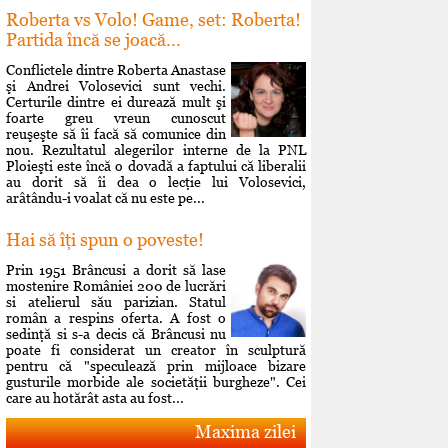
Roberta vs Volo! Game, set: Roberta!
Partida încă se joacă...
Conflictele dintre Roberta Anastase
şi Andrei Volosevici sunt vechi.
Certurile dintre ei durează mult şi
foarte greu vreun cunoscut
reuşeşte să îi facă să comunice din
nou. Rezultatul alegerilor interne de la PNL
Ploieşti este încă o dovadă a faptului că liberalii
au dorit să îi dea o lecţie lui Volosevici,
arâtându-i voalat că nu este pe...
Hai să îţi spun o poveste!
Prin 1951 Brâncusi a dorit să lase
mostenire României 200 de lucrări
si atelierul său parizian. Statul
român a respins oferta. A fost o
sedinţă si s-a decis că Brâncusi nu
poate fi considerat un creator în sculptură
pentru că "speculează prin mijloace bizare
gusturile morbide ale societăţii burgheze". Cei
care au hotărât asta au fost...
Maxima zilei