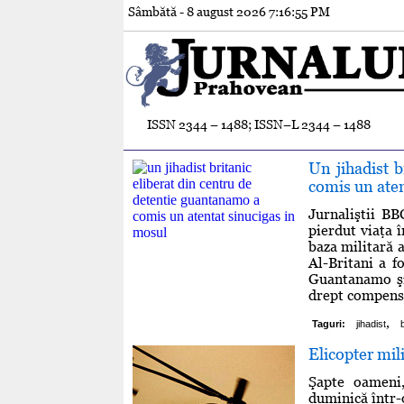
Sâmbătă - 8 august 2026
7:16:56 PM
ISSN 2344 – 1488; ISSN–L 2344 – 1488
Un jihadist 
comis un aten
Jurnaliştii BB
pierdut viaţa 
baza militară 
Al-Britani a f
Guantanamo şi 
drept compensaţ
,
Taguri:
jihadist
Elicopter mil
Şapte oameni,
duminică într-o