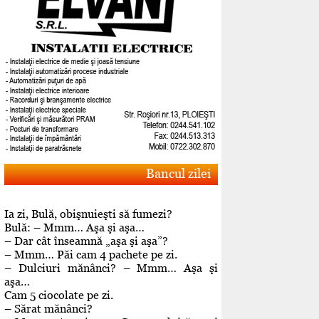
Bancul zilei
Ia zi, Bulă, obişnuieşti să fumezi?
Bulă: – Mmm… Aşa şi aşa…
– Dar cât înseamnă „aşa şi aşa”?
– Mmm… Păi cam 4 pachete pe zi.
– Dulciuri mănânci? – Mmm… Aşa şi
aşa…
Cam 5 ciocolate pe zi.
– Sărat mănânci?