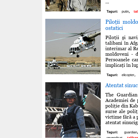
...
,
Taguri:
putin
ta
Piloţii moldo
ostatici
Piloţii şi na
talibani în Afg
interimar al R
moldoveni - do
Persoanele car
implicaţi în lup
,
Taguri:
elicopter
Atentat sinuc
The Guardian
Academiei de p
poliţie din Kab
surse ale poli
victime fără a
atentat sinucig
Taguri:
guardian
,
revendicat
taliban