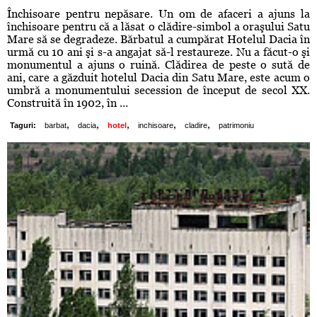
Închisoare pentru nepăsare. Un om de afaceri a ajuns la
închisoare pentru că a lăsat o clădire-simbol a oraşului Satu
Mare să se degradeze. Bărbatul a cumpărat Hotelul Dacia în
urmă cu 10 ani şi s-a angajat să-l restaureze. Nu a făcut-o şi
monumentul a ajuns o ruină. Clădirea de peste o sută de
ani, care a găzduit hotelul Dacia din Satu Mare, este acum o
umbră a monumentului secession de început de secol XX.
Construită în 1902, în ...
,
,
,
,
,
Taguri:
barbat
dacia
hotel
inchisoare
cladire
patrimoniu