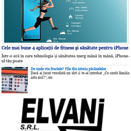
Cele mai bune 4 aplicaţii de fitness şi sănătate pentru iPhone
Într-o eră în care tehnologia și sănătatea merg mână în mână, iPhone-
ul tău poate
De unde vin fructele? File din istoria păcănelelor
Dacă ai jucat vreodată un slot și te-ai întrebat „Ce caută lămâia
asta aici?”, nu