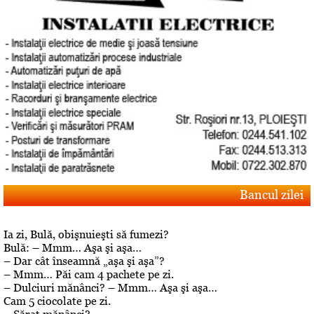
Bancul zilei
Ia zi, Bulă, obişnuieşti să fumezi?
Bulă: – Mmm… Aşa şi aşa…
– Dar cât înseamnă „aşa şi aşa”?
– Mmm… Păi cam 4 pachete pe zi.
– Dulciuri mănânci? – Mmm… Aşa şi aşa…
Cam 5 ciocolate pe zi.