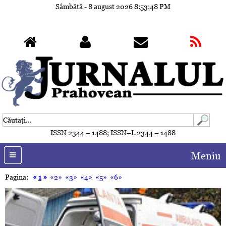
Sâmbătă - 8 august 2026
8:53:51 PM
ISSN 2344 – 1488; ISSN–L 2344 – 1488
Meniu
Pagina:
«
1
»
«2»
«3»
«4»
«5»
«6»