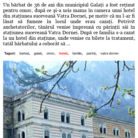
Un bărbat de 36 de ani din municipiul Galaţi a fost reţinut
pentru omor, după ce şi-a ucis mama în camera unui hotel
din staţiunea suceveană Vatra Dornei, pe motiv că nu l-ar fi
lăsat să fumeze în locul unde erau cazaţi. Potrivit
anchetatorilor, tânărul venise împreună cu părinţii săi în
staţiunea suceveană Vatra Dornei. După ce familia s-a cazat
la un hotel din staţiune, unde venise cu bilete la tratament,
tatăl bărbatului a coborât să ...
,
,
,
,
,
,
Taguri:
barbat
galati
omor
hotel
familie
parinti
vatra dornei