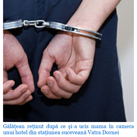
Gălăţean reţinut după ce şi-a ucis mama în camera
unui hotel din staţiunea suceveană Vatra Dornei