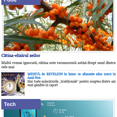
Cătina-elixirul zeilor
Multă vreme ignorată, cătina este recunoscută astăzi drept unul dintre
cele mai
MENIUL de REVELION în lume: ce alimente aduc noroc în
Anul Nou
Mai toate mâncărurile „tradiţionale” pentru noaptea dintre ani
sunt gândite în raport
Tech