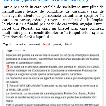
Într-o perioadă în care reţelele de socializare sunt pline de
nemulţumiri legate de condiţiile de carantină sau de
distrugerile făcute de persoanele carantinate spaţiilor în
care sunt cazate, există şi reversul medaliei. S-a întâmplat
la Ploieşti! La finalul perioadei de carantină, angajaţii unui
hotel din Ploieşti au găsit un bileţel prin care primeau
mulţumiri pentru condiţiile oferite în timpul celor 14 zile.
Este dovada clară a faptului ...
,
,
,
,
Taguri:
carantina
multumiri
hotel
ploiesti
biletel