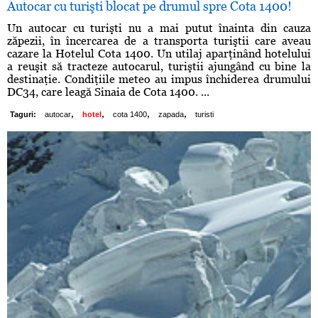
Autocar cu turişti blocat pe drumul spre Cota 1400!
Un autocar cu turişti nu a mai putut înainta din cauza
zăpezii, în încercarea de a transporta turiştii care aveau
cazare la Hotelul Cota 1400. Un utilaj aparţinând hotelului
a reuşit să tracteze autocarul, turiştii ajungând cu bine la
destinaţie. Condiţiile meteo au impus închiderea drumului
DC34, care leagă Sinaia de Cota 1400. ...
,
,
,
,
Taguri:
autocar
hotel
cota 1400
zapada
turisti