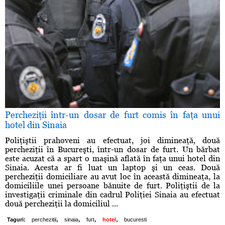
Percheziţii într-un dosar de furt comis în faţa unui
hotel din Sinaia
Poliţiştii prahoveni au efectuat, joi dimineaţă, două
percheziţii în Bucureşti, într-un dosar de furt. Un bărbat
este acuzat că a spart o maşină aflată în faţa unui hotel din
Sinaia. Acesta ar fi luat un laptop şi un ceas. Două
percheziţii domiciliare au avut loc în această dimineaţa, la
domiciliile unei persoane bănuite de furt. Poliţiştii de la
investigaţii criminale din cadrul Poliţiei Sinaia au efectuat
două percheziţii la domiciliul ...
,
,
,
,
Taguri:
perchezitii
sinaia
furt
hotel
bucuresti