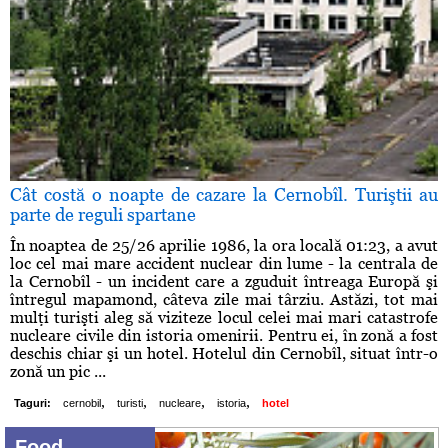
Cât costă o noapte de cazare la Cernobîl. Turiştii au
parte de reguli spartane
În noaptea de 25/26 aprilie 1986, la ora locală 01:23, a avut
loc cel mai mare accident nuclear din lume - la centrala de
la Cernobîl - un incident care a zguduit întreaga Europă şi
întregul mapamond, câteva zile mai târziu. Astăzi, tot mai
mulţi turişti aleg să viziteze locul celei mai mari catastrofe
nucleare civile din istoria omenirii. Pentru ei, în zonă a fost
deschis chiar şi un hotel. Hotelul din Cernobîl, situat într-o
zonă un pic ...
,
,
,
,
Taguri:
cernobil
turisti
nucleare
istoria
hotel
Food