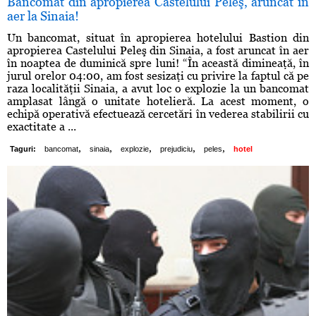
Bancomat din apropierea Castelului Peleş, aruncat în
aer la Sinaia!
Un bancomat, situat în apropierea hotelului Bastion din
apropierea Castelului Peleş din Sinaia, a fost aruncat în aer
în noaptea de duminică spre luni! “În această dimineaţă, în
jurul orelor 04:00, am fost sesizaţi cu privire la faptul că pe
raza localităţii Sinaia, a avut loc o explozie la un bancomat
amplasat lângă o unitate hotelieră. La acest moment, o
echipă operativă efectuează cercetări în vederea stabilirii cu
exactitate a ...
,
,
,
,
,
Taguri:
bancomat
sinaia
explozie
prejudiciu
peles
hotel