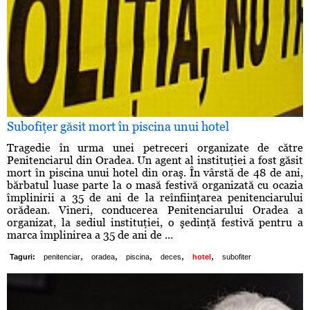
Subofiţer găsit mort în piscina unui hotel
Tragedie în urma unei petreceri organizate de către
Penitenciarul din Oradea. Un agent al instituţiei a fost găsit
mort în piscina unui hotel din oraş. În vârstă de 48 de ani,
bărbatul luase parte la o masă festivă organizată cu ocazia
împlinirii a 35 de ani de la reînfiinţarea penitenciarului
orădean. Vineri, conducerea Penitenciarului Oradea a
organizat, la sediul instituţiei, o şedinţă festivă pentru a
marca împlinirea a 35 de ani de ...
,
,
,
,
,
Taguri:
penitenciar
oradea
piscina
deces
hotel
subofiter