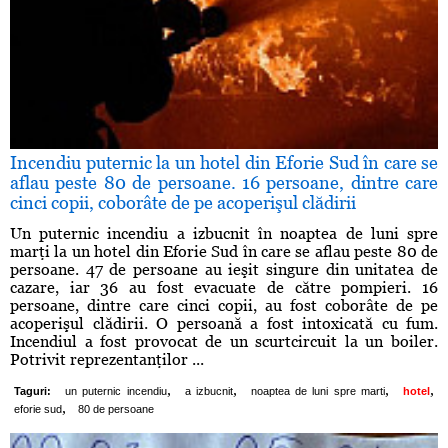
Incendiu puternic la un hotel din Eforie Sud în care se
aflau peste 80 de persoane. 16 persoane, dintre care
cinci copii, coborâte de pe acoperişul clădirii
Un puternic incendiu a izbucnit în noaptea de luni spre
marţi la un hotel din Eforie Sud în care se aflau peste 80 de
persoane. 47 de persoane au ieşit singure din unitatea de
cazare, iar 36 au fost evacuate de către pompieri. 16
persoane, dintre care cinci copii, au fost coborâte de pe
acoperişul clădirii. O persoană a fost intoxicată cu fum.
Incendiul a fost provocat de un scurtcircuit la un boiler.
Potrivit reprezentanţilor ...
,
,
,
,
Taguri:
un puternic incendiu
a izbucnit
noaptea de luni spre marti
hotel
,
eforie sud
80 de persoane