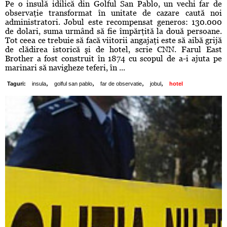
Pe o insulă idilică din Golful San Pablo, un vechi far de
observaţie transformat în unitate de cazare caută noi
administratori. Jobul este recompensat generos: 130.000
de dolari, suma urmând să fie împărţită la două persoane.
Tot ceea ce trebuie să facă viitorii angajaţi este să aibă grijă
de clădirea istorică şi de hotel, scrie CNN. Farul East
Brother a fost construit în 1874 cu scopul de a-i ajuta pe
marinari să navigheze teferi, în ...
,
,
,
,
Taguri:
insula
golful san pablo
far de observatie
jobul
hotel