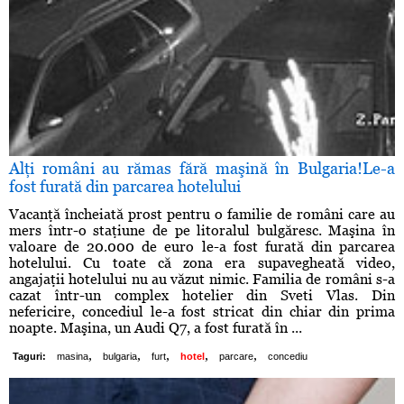
Alţi români au rămas fără maşină în Bulgaria!Le-a
fost furată din parcarea hotelului
Vacanţă încheiată prost pentru o familie de români care au
mers într-o staţiune de pe litoralul bulgăresc. Maşina în
valoare de 20.000 de euro le-a fost furată din parcarea
hotelului. Cu toate că zona era supavegheată video,
angajaţii hotelului nu au văzut nimic. Familia de români s-a
cazat într-un complex hotelier din Sveti Vlas. Din
nefericire, concediul le-a fost stricat din chiar din prima
noapte. Maşina, un Audi Q7, a fost furată în ...
,
,
,
,
,
Taguri:
masina
bulgaria
furt
hotel
parcare
concediu