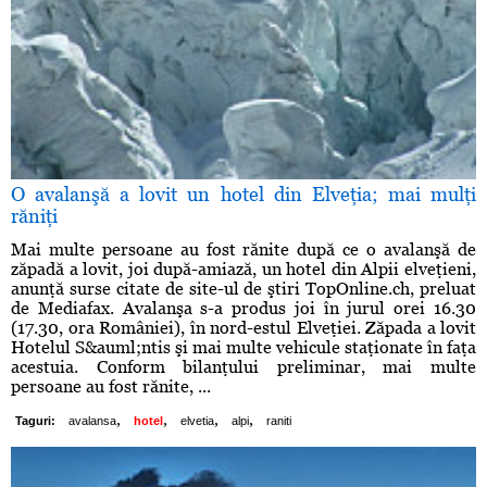
O avalanşă a lovit un hotel din Elveţia; mai mulţi
răniţi
Mai multe persoane au fost rănite după ce o avalanşă de
zăpadă a lovit, joi după-amiază, un hotel din Alpii elveţieni,
anunţă surse citate de site-ul de ştiri TopOnline.ch, preluat
de Mediafax. Avalanşa s-a produs joi în jurul orei 16.30
(17.30, ora României), în nord-estul Elveţiei. Zăpada a lovit
Hotelul S&auml;ntis şi mai multe vehicule staţionate în faţa
acestuia. Conform bilanţului preliminar, mai multe
persoane au fost rănite, ...
,
,
,
,
Taguri:
avalansa
hotel
elvetia
alpi
raniti