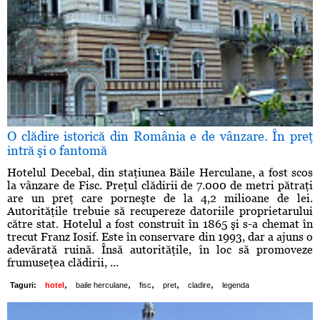
O clădire istorică din România e de vânzare. În preţ
intră şi o fantomă
Hotelul Decebal, din staţiunea Băile Herculane, a fost scos
la vânzare de Fisc. Preţul clădirii de 7.000 de metri pătraţi
are un preţ care porneşte de la 4,2 milioane de lei.
Autorităţile trebuie să recupereze datoriile proprietarului
către stat. Hotelul a fost construit în 1865 şi s-a chemat în
trecut Franz Iosif. Este în conservare din 1993, dar a ajuns o
adevărată ruină. Însă autorităţile, în loc să promoveze
frumuseţea clădirii, ...
,
,
,
,
,
Taguri:
hotel
baile herculane
fisc
pret
cladire
legenda