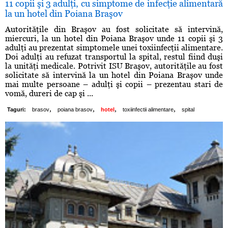
11 copii şi 3 adulţi, cu simptome de infecţie alimentară
la un hotel din Poiana Braşov
Autorităţile din Braşov au fost solicitate să intervină,
miercuri, la un hotel din Poiana Braşov unde 11 copii şi 3
adulţi au prezentat simptomele unei toxiinfecţii alimentare.
Doi adulţi au refuzat transportul la spital, restul fiind duşi
la unităţi medicale. Potrivit ISU Braşov, autorităţile au fost
solicitate să intervină la un hotel din Poiana Braşov unde
mai multe persoane – adulţi şi copii – prezentau stari de
vomă, dureri de cap şi ...
,
,
,
,
Taguri:
brasov
poiana brasov
hotel
toxiinfectii alimentare
spital