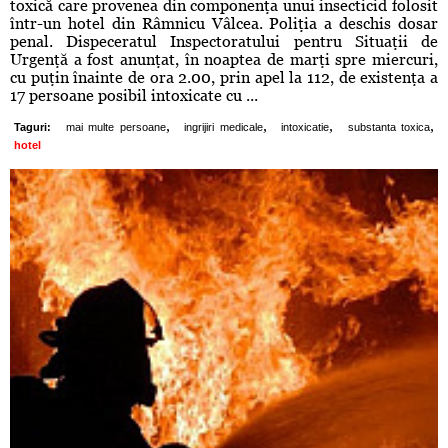
toxică care provenea din componenţa unui insecticid folosit
într-un hotel din Râmnicu Vâlcea. Poliţia a deschis dosar
penal. Dispeceratul Inspectoratului pentru Situaţii de
Urgenţă a fost anunţat, în noaptea de marţi spre miercuri,
cu puţin înainte de ora 2.00, prin apel la 112, de existenţa a
17 persoane posibil intoxicate cu ...
,
,
,
,
Taguri:
mai multe persoane
ingrijiri medicale
intoxicatie
substanta toxica
hotel