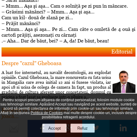
– Sărat mănânci?
– Mmm… Aşa şi aşa… Cam o solniţă pe zi pun în mâncare.
– Grăsimi mănânci? – Mmm… Aşa şi aşa…
Cam un kil- două de slană pe zi…
– Prăjit mănânci?
– Mmm… Aşa şi aşa… Pe zi… Cam câte o omletă de 4 ouă şi
cartofi prăjiţi, asezonaţi cu cârnaţi
.– Aha… Dar de băut, bei? – A, da! De băut, beau!
Editorial
Despre "cazul" Gheboasa
A luat foc internetul, au navalit deontologii, au explodat
opiniile. Cazul Gheboasa, la mare concurenta cu fata ucisa
in Mangalia care avea initial 12 ani si fusese violata, iar
apoi 18 si ucisa de colega de camera In fapt, un produs al
gradului de cultura aferent unor concetateni, domnul cu
pricina a fost lasat sa evolueze intr-o siluire a...
Pentru scopuri precum afișarea de conținut personalizat, folosim module cookie
sau tehnologii similare. Apăsând Accept sau navigând pe acest website, sunteți de
acord să permiți colectarea de informații prin cookie-uri sau tehnologii similare.
Roberta vs Volo! Game, set: Roberta! Partida încă se
Aflați în secțiunea
Politica de Cookies
mai multe despre cookie-uri, inclusiv despre
joacă...
posibilitatea retragerii acordului.
Conflictele dintre Roberta Anastase şi Andrei Volosevici
sunt vechi. Certurile dintre ei durează mult şi foarte greu
vreun cunoscut reuşeşte să îi facă să comunice din nou.