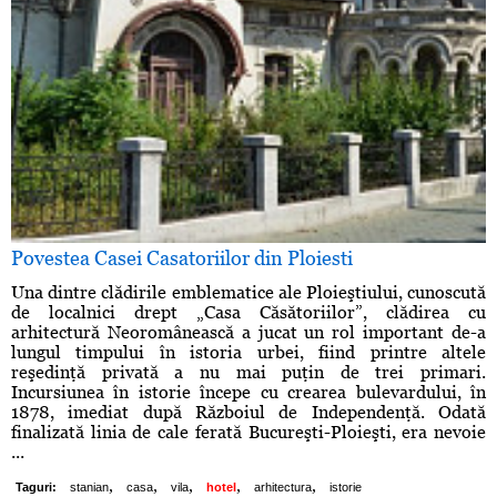
Povestea Casei Casatoriilor din Ploiesti
Una dintre clădirile emblematice ale Ploieştiului, cunoscută
de localnici drept „Casa Căsătoriilor”, clădirea cu
arhitectură Neoromânească a jucat un rol important de-a
lungul timpului în istoria urbei, fiind printre altele
reşedinţă privată a nu mai puţin de trei primari.
Incursiunea în istorie începe cu crearea bulevardului, în
1878, imediat după Războiul de Independenţă. Odată
finalizată linia de cale ferată Bucureşti-Ploieşti, era nevoie
...
,
,
,
,
,
Taguri:
stanian
casa
vila
hotel
arhitectura
istorie