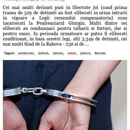
Cei mai multi detinuti pusi in libertate joi (cand prima
transa de 529 de detinuti au fost eliberati in urma intrarii
in vigoare a Legii recursului compensatoriu) erau
incarcerati la Penitenciarul Giurgiu. Multi dintre cei
eliberati au condamnari pentru talharii si furturi, dar si
pentru omor. In perioada urmatoare ar putea fi eliberati
conditionat, in baza acestei legi, alti 3.349 de detinuti, cei
mai multi fiind de la Rahova - 250 si de ...
,
,
,
,
,
Taguri:
penitenciar
detinuti
talharie
omor
ploiesti
libertate