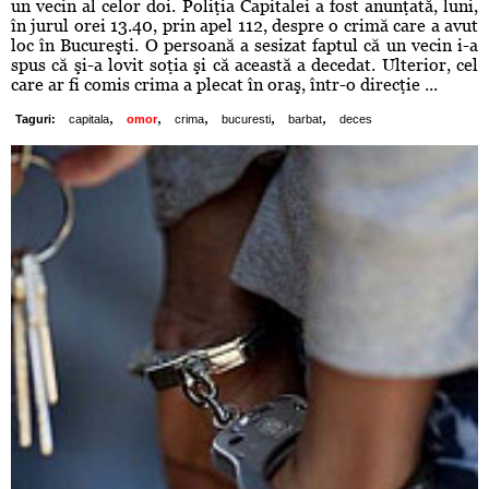
un vecin al celor doi. Poliţia Capitalei a fost anunţată, luni,
în jurul orei 13.40, prin apel 112, despre o crimă care a avut
loc în Bucureşti. O persoană a sesizat faptul că un vecin i-a
spus că şi-a lovit soţia şi că această a decedat. Ulterior, cel
care ar fi comis crima a plecat în oraş, într-o direcţie ...
,
,
,
,
,
Taguri:
capitala
omor
crima
bucuresti
barbat
deces