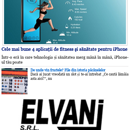
Cele mai bune 4 aplicaţii de fitness şi sănătate pentru iPhone
Într-o eră în care tehnologia și sănătatea merg mână în mână, iPhone-
ul tău poate
De unde vin fructele? File din istoria păcănelelor
Dacă ai jucat vreodată un slot și te-ai întrebat „Ce caută lămâia
asta aici?”, nu