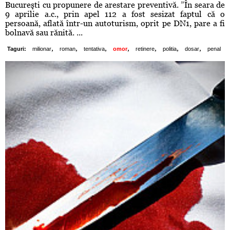
Bucureşti cu propunere de arestare preventivă. ”În seara de
9 aprilie a.c., prin apel 112 a fost sesizat faptul că o
persoană, aflată într-un autoturism, oprit pe DN1, pare a fi
bolnavă sau rănită. ...
,
,
,
,
,
,
,
Taguri:
milionar
roman
tentativa
omor
retinere
politia
dosar
penal