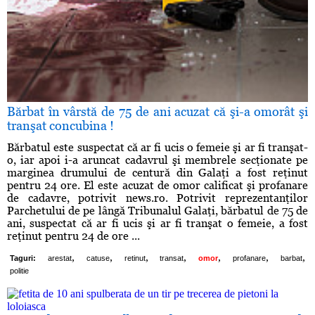
Bărbat în vârstă de 75 de ani acuzat că şi-a omorât şi
tranşat concubina !
Bărbatul este suspectat că ar fi ucis o femeie şi ar fi tranşat-
o, iar apoi i-a aruncat cadavrul şi membrele secţionate pe
marginea drumului de centură din Galaţi a fost reţinut
pentru 24 ore. El este acuzat de omor calificat şi profanare
de cadavre, potrivit news.ro. Potrivit reprezentanţilor
Parchetului de pe lângă Tribunalul Galaţi, bărbatul de 75 de
ani, suspectat că ar fi ucis şi ar fi tranşat o femeie, a fost
reţinut pentru 24 de ore ...
,
,
,
,
,
,
,
Taguri:
arestat
catuse
retinut
transat
omor
profanare
barbat
politie