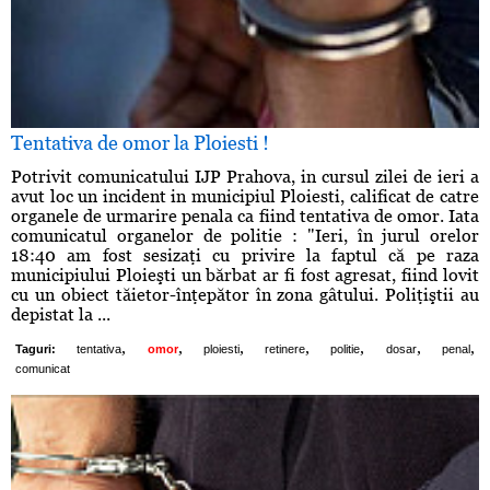
Tentativa de omor la Ploiesti !
Potrivit comunicatului IJP Prahova, in cursul zilei de ieri a
avut loc un incident in municipiul Ploiesti, calificat de catre
organele de urmarire penala ca fiind tentativa de omor. Iata
comunicatul organelor de politie : "Ieri, în jurul orelor
18:40 am fost sesizaţi cu privire la faptul că pe raza
municipiului Ploieşti un bărbat ar fi fost agresat, fiind lovit
cu un obiect tăietor-înţepător în zona gâtului. Poliţiştii au
depistat la ...
,
,
,
,
,
,
,
Taguri:
tentativa
omor
ploiesti
retinere
politie
dosar
penal
comunicat