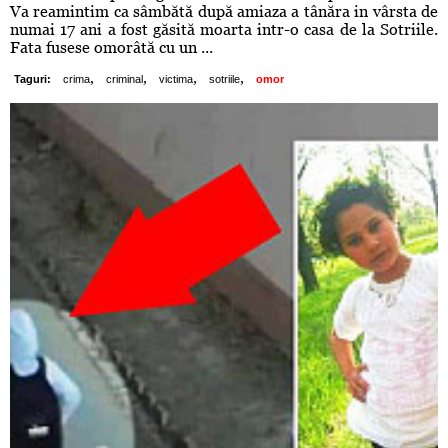
Va reamintim ca sâmbătă după amiaza a tânăra in vârsta de
numai 17 ani a fost găsită moarta intr-o casa de la Sotriile.
Fata fusese omorâtă cu un ...
,
,
,
,
Taguri:
crima
criminal
victima
sotriile
omor