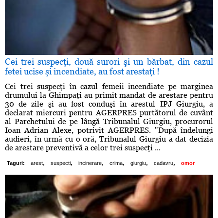
Cei trei suspecţi, două surori şi un bărbat, din cazul
fetei ucise şi incendiate, au fost arestaţi !
Cei trei suspecţi în cazul femeii incendiate pe marginea
drumului la Ghimpaţi au primit mandat de arestare pentru
30 de zile şi au fost conduşi în arestul IPJ Giurgiu, a
declarat miercuri pentru AGERPRES purtătorul de cuvânt
al Parchetului de pe lângă Tribunalul Giurgiu, procurorul
Ioan Adrian Alexe, potrivit AGERPRES. "După îndelungi
audieri, în urmă cu o oră, Tribunalul Giurgiu a dat decizia
de arestare preventivă a celor trei suspecţi ...
,
,
,
,
,
,
Taguri:
arest
suspecti
incinerare
crima
giurgiu
cadavru
omor