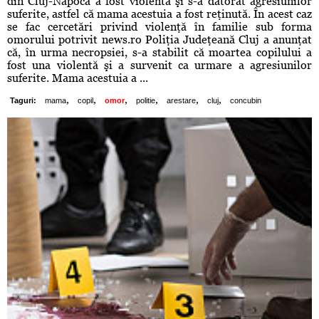
din Cluj-Napoca a fost violentă şi s-a datorat agresiunilor
suferite, astfel că mama acestuia a fost reţinută. În acest caz
se fac cercetări privind violenţă în familie sub forma
omorului potrivit news.ro Poliţia Judeţeană Cluj a anunţat
că, în urma necropsiei, s-a stabilit că moartea copilului a
fost una violentă şi a survenit ca urmare a agresiunilor
suferite. Mama acestuia a ...
,
,
,
,
,
,
Taguri:
mama
copil
omor
politie
arestare
cluj
concubin