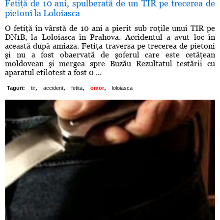
Fetiţă de 10 ani, spulberată de un TIR pe trecerea de
pietoni la Loloiasca
O fetiţă în vârstă de 10 ani a pierit sub roţile unui TIR pe
DN1B, la Loloiasca în Prahova. Accidentul a avut loc în
această după amiaza. Fetiţa traversa pe trecerea de pietoni
şi nu a fost obaervată de şoferul care este cetăţean
moldovean şi mergea spre Buzău Rezultatul testării cu
aparatul etilotest a fost 0 ...
,
,
,
,
Taguri:
tir
accident
fetita
omor
loloiasca