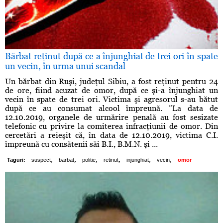
Bărbat reţinut după ce a înjunghiat de trei ori în spate
un vecin, în urma unui scandal
Un bărbat din Ruşi, judeţul Sibiu, a fost reţinut pentru 24
de ore, fiind acuzat de omor, după ce şi-a înjunghiat un
vecin în spate de trei ori. Victima şi agresorul s-au bătut
după ce au consumat alcool împreună. ”La data de
12.10.2019, organele de urmărire penală au fost sesizate
telefonic cu privire la comiterea infracţiunii de omor. Din
cercetări a reieşit că, în data de 12.10.2019, victima C.I.
împreună cu consătenii săi B.I., B.M.N. şi ...
,
,
,
,
,
,
Taguri:
suspect
barbat
politie
retinut
injunghiat
vecin
omor