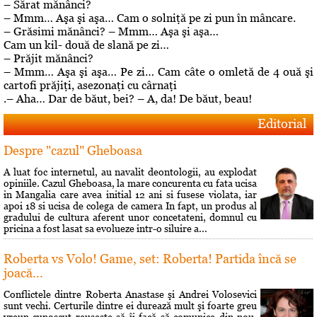
– Sărat mănânci?
– Mmm… Aşa şi aşa… Cam o solniţă pe zi pun în mâncare.
– Grăsimi mănânci? – Mmm… Aşa şi aşa…
Cam un kil- două de slană pe zi…
– Prăjit mănânci?
– Mmm… Aşa şi aşa… Pe zi… Cam câte o omletă de 4 ouă şi
cartofi prăjiţi, asezonaţi cu cârnaţi
.– Aha… Dar de băut, bei? – A, da! De băut, beau!
Editorial
Despre "cazul" Gheboasa
A luat foc internetul, au navalit deontologii, au explodat
opiniile. Cazul Gheboasa, la mare concurenta cu fata ucisa
in Mangalia care avea initial 12 ani si fusese violata, iar
apoi 18 si ucisa de colega de camera In fapt, un produs al
gradului de cultura aferent unor concetateni, domnul cu
pricina a fost lasat sa evolueze intr-o siluire a...
Roberta vs Volo! Game, set: Roberta! Partida încă se
joacă...
Conflictele dintre Roberta Anastase şi Andrei Volosevici
sunt vechi. Certurile dintre ei durează mult şi foarte greu
vreun cunoscut reuşeşte să îi facă să comunice din nou.