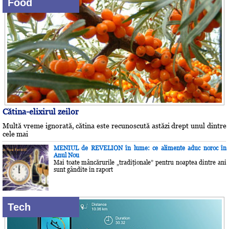
Food
Cătina-elixirul zeilor
Multă vreme ignorată, cătina este recunoscută astăzi drept unul dintre
cele mai
MENIUL de REVELION în lume: ce alimente aduc noroc în
Anul Nou
Mai toate mâncărurile „tradiţionale” pentru noaptea dintre ani
sunt gândite în raport
Tech