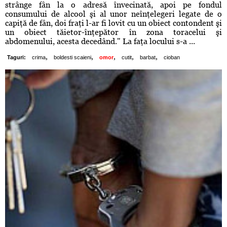
strânge fân la o adresă învecinată, apoi pe fondul
consumului de alcool şi al unor neînţelegeri legate de o
capiţă de fân, doi fraţi l-ar fi lovit cu un obiect contondent şi
un obiect tăietor-înţepător în zona toracelui şi
abdomenului, acesta decedând." La faţa locului s-a ...
,
,
,
,
,
Taguri:
crima
boldesti scaieni
omor
cutit
barbat
cioban