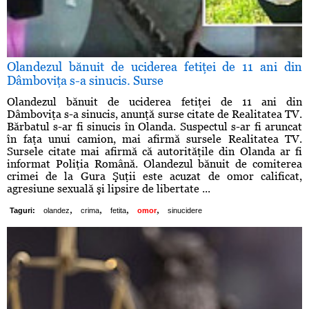
Olandezul bănuit de uciderea fetiţei de 11 ani din
Dâmboviţa s-a sinucis. Surse
Olandezul bănuit de uciderea fetiţei de 11 ani din
Dâmboviţa s-a sinucis, anunţă surse citate de Realitatea TV.
Bărbatul s-ar fi sinucis în Olanda. Suspectul s-ar fi aruncat
în faţa unui camion, mai afirmă sursele Realitatea TV.
Sursele citate mai afirmă că autorităţile din Olanda ar fi
informat Poliţia Română. Olandezul bănuit de comiterea
crimei de la Gura Şuţii este acuzat de omor calificat,
agresiune sexuală şi lipsire de libertate ...
,
,
,
,
Taguri:
olandez
crima
fetita
omor
sinucidere