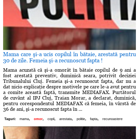
Mama care şi-a ucis copilul în bătaie, arestată pentru
30 de zile. Femeia şi-a recunoscut fapta !
Mama acuzată că şi-a omorât în bătaie copilul de 9 ani a
fost arestată preventiv, duminică seara, potrivit deciziei
Tribunalului Cluj. Femeia şi-a recunoscut fapta, dar nu a
dat nicio explicaţie despre motivele pe care le-a avut pentru
a comite această faptă, transmite MEDIAFAX. Purtătorul
de cuvânt al IPJ Cluj, Traian Morar, a declarat, duminică,
pentru corespondentul MEDIAFAX că femeia, în vârstă de
36 de ani, şi-a recunoscut fapta în ...
,
,
,
,
,
,
Taguri:
mama
omor
copil
arestata
politie
fapta
recunoastere