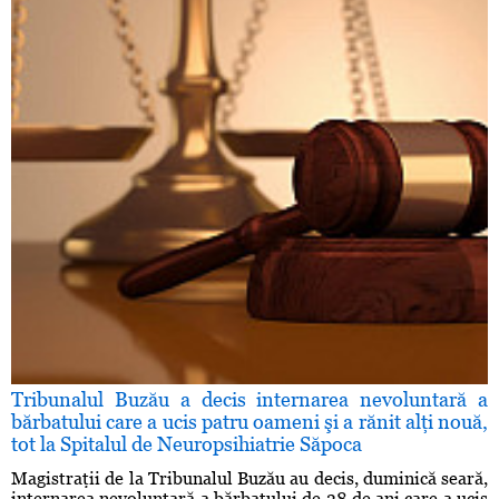
Tribunalul Buzău a decis internarea nevoluntară a
bărbatului care a ucis patru oameni şi a rănit alţi nouă,
tot la Spitalul de Neuropsihiatrie Săpoca
Magistraţii de la Tribunalul Buzău au decis, duminică seară,
internarea nevoluntară a bărbatului de 38 de ani care a ucis