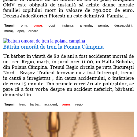
OMV este obligată de instanţă să achite daune morale
familiei copilului mort în valoare de 250.000 de euro.
Decizia Judecătoriei Ploieşti nu este definitivă. Familia ...
,
,
,
,
,
,
,
Taguri:
omv
omor
copil
instanta
amenda
penala
despagubiri
,
,
moral
apel
eroare
Bătrân omorât de tren la Poiana Câmpina
Un bărbat în vârstă de 82 de ani a fost accidentat mortal de
un tren Regio, marţi, în jurul orei 11.00, în Halta Bobolia,
din Poiana Câmpina. Trenul Regio circula pe ruta Bucureşti
Nord - Braşov. Traficul feroviar nu a fost întrerupt, trenul
în cauză a înregistrat , din cauza accidentului, o întârziere
de circa 15 minute. Din primele cercetări ale poliţiştilor, se
pare că a fost vorba despre un accident nefericit, bărbatul
domiciliat în ...
,
,
,
,
Taguri:
tren
barbat
accident
omor
regio