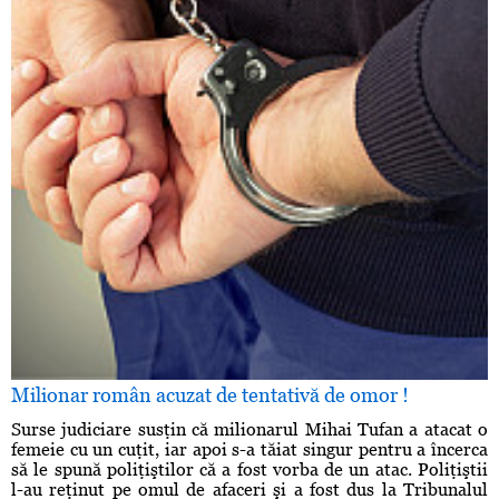
Milionar român acuzat de tentativă de omor !
Surse judiciare susţin că milionarul Mihai Tufan a atacat o
femeie cu un cuţit, iar apoi s-a tăiat singur pentru a încerca
să le spună poliţiştilor că a fost vorba de un atac. Poliţiştii
l-au reţinut pe omul de afaceri şi a fost dus la Tribunalul