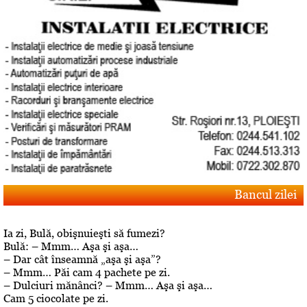
Bancul zilei
Ia zi, Bulă, obişnuieşti să fumezi?
Bulă: – Mmm… Aşa şi aşa…
– Dar cât înseamnă „aşa şi aşa”?
– Mmm… Păi cam 4 pachete pe zi.
– Dulciuri mănânci? – Mmm… Aşa şi aşa…
Cam 5 ciocolate pe zi.