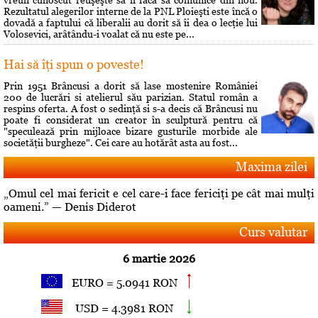
Rezultatul alegerilor interne de la PNL Ploieşti este încă o
dovadă a faptului că liberalii au dorit să îi dea o lecţie lui
Volosevici, arâtându-i voalat că nu este pe...
Hai să îţi spun o poveste!
Prin 1951 Brâncusi a dorit să lase mostenire României
200 de lucrări si atelierul său parizian. Statul român a
respins oferta. A fost o sedinţă si s-a decis că Brâncusi nu
poate fi considerat un creator în sculptură pentru că
"speculează prin mijloace bizare gusturile morbide ale
societăţii burgheze". Cei care au hotărât asta au fost...
Maxima zilei
„Omul cel mai fericit e cel care-i face fericiţi pe cât mai mulţi
oameni.” — Denis Diderot
Curs valutar
6 martie 2026
EURO = 5.0941 RON
USD = 4.3981 RON