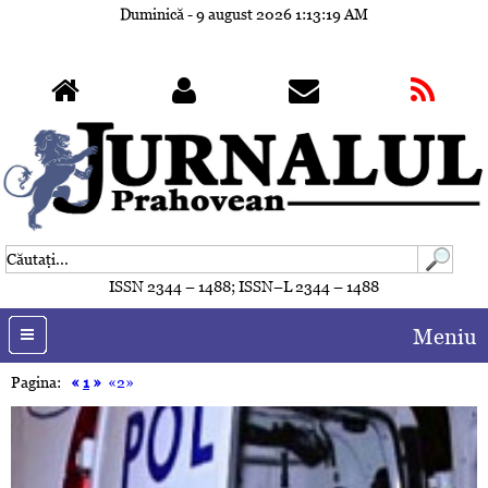
Duminică - 9 august 2026
1:13:21 AM
ISSN 2344 – 1488; ISSN–L 2344 – 1488
Meniu
Pagina:
«
1
»
«2»