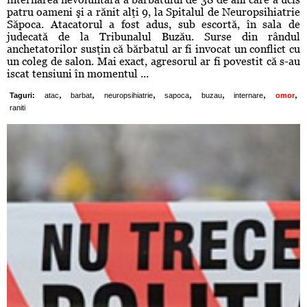
patru oameni şi a rănit alţi 9, la Spitalul de Neuropsihiatrie
Săpoca. Atacatorul a fost adus, sub escortă, în sala de
judecată de la Tribunalul Buzău. Surse din rândul
anchetatorilor susţin că bărbatul ar fi invocat un conflict cu
un coleg de salon. Mai exact, agresorul ar fi povestit că s-au
iscat tensiuni în momentul ...
,
,
,
,
,
,
,
Taguri:
atac
barbat
neuropsihiatrie
sapoca
buzau
internare
omor
raniti