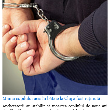
Mama copilului ucis în bătaie la Cluj a fost reţinută !
Anchetatorii au stabilit că moartea copilului de nouă ani