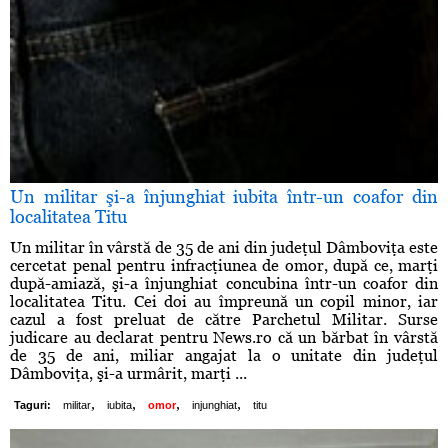
Un militar şi-a înjunghiat iubita într-un coafor din
localitatea Titu
Un militar în vârstă de 35 de ani din judeţul Dâmboviţa este
cercetat penal pentru infracţiunea de omor, după ce, marţi
după-amiază, şi-a înjunghiat concubina într-un coafor din
localitatea Titu. Cei doi au împreună un copil minor, iar
cazul a fost preluat de către Parchetul Militar. Surse
judicare au declarat pentru News.ro că un bărbat în vârstă
de 35 de ani, miliar angajat la o unitate din judeţul
Dâmboviţa, şi-a urmârit, marţi ...
,
,
,
,
Taguri:
militar
iubita
omor
injunghiat
titu