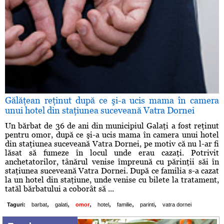
Gălăţean reţinut după ce şi-a ucis mama în camera
unui hotel din staţiunea suceveană Vatra Dornei
Un bărbat de 36 de ani din municipiul Galaţi a fost reţinut
pentru omor, după ce şi-a ucis mama în camera unui hotel
din staţiunea suceveană Vatra Dornei, pe motiv că nu l-ar fi
lăsat să fumeze în locul unde erau cazaţi. Potrivit
anchetatorilor, tânărul venise împreună cu părinţii săi în
staţiunea suceveană Vatra Dornei. După ce familia s-a cazat
la un hotel din staţiune, unde venise cu bilete la tratament,
tatăl bărbatului a coborât să ...
,
,
,
,
,
,
Taguri:
barbat
galati
omor
hotel
familie
parinti
vatra dornei