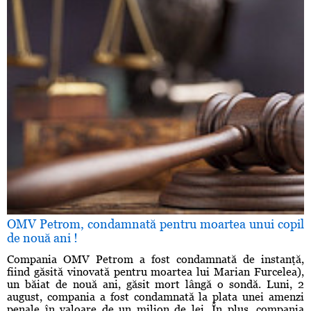
OMV Petrom, condamnată pentru moartea unui copil
de nouă ani !
Compania OMV Petrom a fost condamnată de instanţă,
fiind găsită vinovată pentru moartea lui Marian Furcelea),
un băiat de nouă ani, găsit mort lângă o sondă. Luni, 2
august, compania a fost condamnată la plata unei amenzi
penale în valoare de un milion de lei. În plus, compania