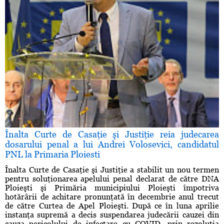
Înalta Curte de Casaţie şi Justiţie reia judecarea
dosarului penal a lui Andrei Volosevici, candidatul
PNL la Primaria Ploiesti
Înalta Curte de Casaţie şi Justiţie a stabilit un nou termen
pentru soluţionarea apelului penal declarat de către DNA
Ploieşti şi Primăria municipiului Ploieşti împotriva
hotărârii de achitare pronunţată în decembrie anul trecut
de către Curtea de Apel Ploieşti. După ce în luna aprilie
instanţa supremă a decis suspendarea judecării cauzei din
cauza pericolului de infectare cu COVID, prin rezoluţia