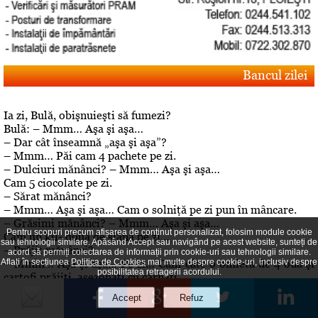
Bancul zilei
Ia zi, Bulă, obişnuieşti să fumezi?
Bulă: – Mmm… Aşa şi aşa…
– Dar cât înseamnă „aşa şi aşa”?
– Mmm… Păi cam 4 pachete pe zi.
– Dulciuri mănânci? – Mmm… Aşa şi aşa…
Cam 5 ciocolate pe zi.
– Sărat mănânci?
– Mmm… Aşa şi aşa… Cam o solniţă pe zi pun în mâncare.
– Grăsimi mănânci? – Mmm… Aşa şi aşa…
Pentru scopuri precum afișarea de conținut personalizat, folosim module cookie
Cam un kil- două de slană pe zi…
sau tehnologii similare. Apăsând Accept sau navigând pe acest website, sunteți de
– Prăjit mănânci?
acord să permiți colectarea de informații prin cookie-uri sau tehnologii similare.
– Mmm… Aşa şi aşa… Pe zi… Cam câte o omletă de 4 ouă şi
Aflați în secțiunea
Politica de Cookies
mai multe despre cookie-uri, inclusiv despre
posibilitatea retragerii acordului.
cartofi prăjiţi, asezonaţi cu cârnaţi
.– Aha… Dar de băut, bei? – A, da! De băut, beau!
Editorial