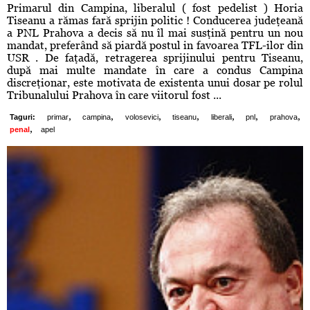
Primarul din Campina, liberalul ( fost pedelist ) Horia
Tiseanu a rămas fară sprijin politic ! Conducerea judeţeană
a PNL Prahova a decis să nu îl mai susţină pentru un nou
mandat, preferând să piardă postul in favoarea TFL-ilor din
USR . De faţadă, retragerea sprijinului pentru Tiseanu,
după mai multe mandate în care a condus Campina
discreţionar, este motivata de existenta unui dosar pe rolul
Tribunalului Prahova în care viitorul fost ...
,
,
,
,
,
,
,
Taguri:
primar
campina
volosevici
tiseanu
liberali
pnl
prahova
,
penal
apel