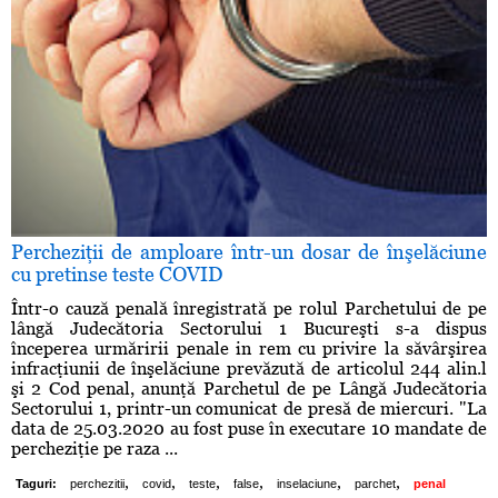
Percheziţii de amploare într-un dosar de înşelăciune
cu pretinse teste COVID
Într-o cauză penală înregistrată pe rolul Parchetului de pe
lângă Judecătoria Sectorului 1 Bucureşti s-a dispus
începerea urmăririi penale in rem cu privire la săvârşirea
infracţiunii de înşelăciune prevăzută de articolul 244 alin.l
şi 2 Cod penal, anunţă Parchetul de pe Lângă Judecătoria
Sectorului 1, printr-un comunicat de presă de miercuri. "La
data de 25.03.2020 au fost puse în executare 10 mandate de
percheziţie pe raza ...
,
,
,
,
,
,
Taguri:
perchezitii
covid
teste
false
inselaciune
parchet
penal