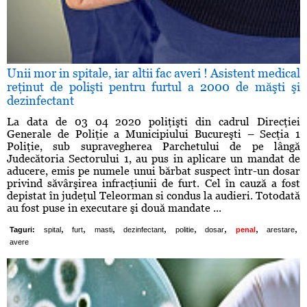
Unii mor in spitale, iar altii fac averi ! Asistent medical
reţinut de polişti pentru furtul a 2000 de măşti şi
dezinfectant
La data de 03 04 2020 poliţişti din cadrul Direcţiei
Generale de Poliţie a Municipiului Bucureşti – Secţia 1
Poliţie, sub supravegherea Parchetului de pe lângă
Judecătoria Sectorului 1, au pus in aplicare un mandat de
aducere, emis pe numele unui bărbat suspect într-un dosar
privind săvârşirea infracţiunii de furt. Cel în cauză a fost
depistat în judeţul Teleorman si condus la audieri. Totodată
au fost puse in executare şi două mandate ...
,
,
,
,
,
,
,
,
Taguri:
spital
furt
masti
dezinfectant
politie
dosar
penal
arestare
avere