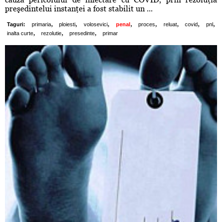
preşedintelui instanţei a fost stabilit un ...
,
,
,
,
,
,
,
,
Taguri:
primaria
ploiesti
volosevici
penal
proces
reluat
covid
pnl
,
,
,
inalta curte
rezolutie
presedinte
primar