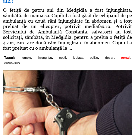
ani !
O fetiţă de patru ani din Medgidia a fost înjunghiată,
sâmbătă, de mama sa. Copilul a fost găsit de echipajul de pe
ambulanţă cu două răni înjunghiate în abdomen şi a fost
preluat de un elicopter, potrivit mediafax.ro. Potrivit
Serviciului de Ambulanţă Constanţa, salvatorii au fost
solicitaţi, sâmbătă, în Medgidia, pentru a prelua o fetiţă de
4 ani, care are două răni înjunghiate în abdomen. Copilul a
fost preluat cu o ambulanţă la ...
,
,
,
,
,
,
,
Taguri:
femeie
injunghiat
copil
izolata
politie
dosar
penal
coronvirus