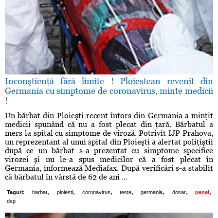
Inconştienţă fără limite ! Ploiestean revenit din
Germania cu simptome de coronavirus, minte medicii
!
Un bărbat din Ploieşti recent întors din Germania a minţit
medicii spunând că nu a fost plecat din ţară. Bărbatul a
mers la spital cu simptome de viroză. Potrivit IJP Prahova,
un reprezentant al unui spital din Ploieşti a alertat poliţiştii
după ce un bărbat s-a prezentat cu simptome specifice
virozei şi nu le-a spus medicilor că a fost plecat în
Germania, informează Mediafax. După verificări s-a stabilit
că bărbatul în vârstă de 62 de ani ...
,
,
,
,
,
,
,
Taguri:
barbat
ploiesti
coronavirus
teste
germania
dosar
penal
dsp