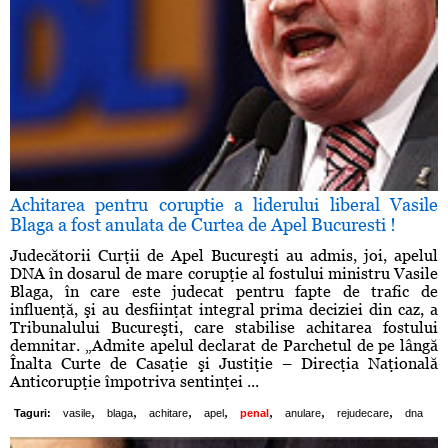
Achitarea pentru coruptie a liderului liberal Vasile
Blaga a fost anulata de Curtea de Apel Bucuresti !
Judecătorii Curţii de Apel Bucureşti au admis, joi, apelul
DNA în dosarul de mare corupţie al fostului ministru Vasile
Blaga, în care este judecat pentru fapte de trafic de
influenţă, şi au desfiinţat integral prima deciziei din caz, a
Tribunalului Bucureşti, care stabilise achitarea fostului
demnitar. „Admite apelul declarat de Parchetul de pe lângă
Înalta Curte de Casaţie şi Justiţie – Direcţia Naţională
Anticorupţie împotriva sentinţei ...
,
,
,
,
,
,
,
Taguri:
vasile
blaga
achitare
apel
penal
anulare
rejudecare
dna