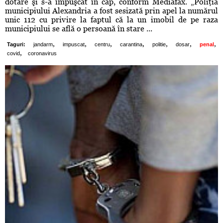
dotare şi s-a împuşcat în cap, conform Mediafax. „Poliţia
municipiului Alexandria a fost sesizată prin apel la numărul
unic 112 cu privire la faptul că la un imobil de pe raza
municipiului se află o persoană în stare ...
,
,
,
,
,
,
,
Taguri:
jandarm
impuscat
centru
carantina
politie
dosar
penal
,
covid
coronavirus