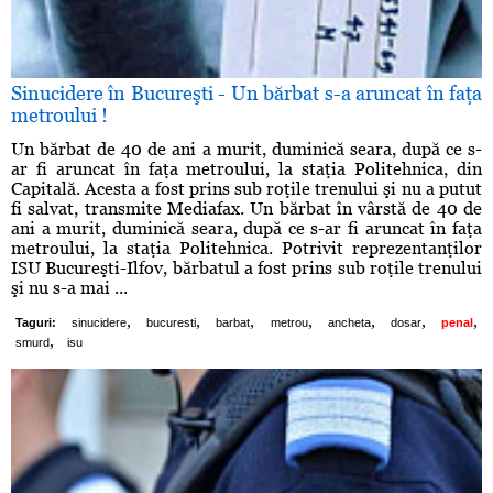
Sinucidere în Bucureşti - Un bărbat s-a aruncat în faţa
metroului !
Un bărbat de 40 de ani a murit, duminică seara, după ce s-
ar fi aruncat în faţa metroului, la staţia Politehnica, din
Capitală. Acesta a fost prins sub roţile trenului şi nu a putut
fi salvat, transmite Mediafax. Un bărbat în vârstă de 40 de
ani a murit, duminică seara, după ce s-ar fi aruncat în faţa
metroului, la staţia Politehnica. Potrivit reprezentanţilor
ISU Bucureşti-Ilfov, bărbatul a fost prins sub roţile trenului
şi nu s-a mai ...
,
,
,
,
,
,
,
Taguri:
sinucidere
bucuresti
barbat
metrou
ancheta
dosar
penal
,
smurd
isu