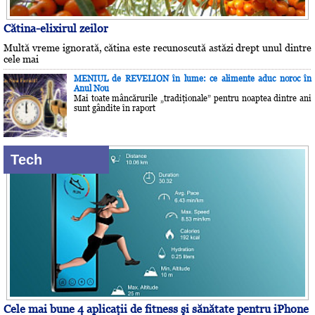
Cătina-elixirul zeilor
Multă vreme ignorată, cătina este recunoscută astăzi drept unul dintre
cele mai
MENIUL de REVELION în lume: ce alimente aduc noroc în
Anul Nou
Mai toate mâncărurile „tradiţionale” pentru noaptea dintre ani
sunt gândite în raport
Tech
Cele mai bune 4 aplicaţii de fitness şi sănătate pentru iPhone