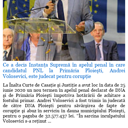
Ce a decis Instanţa Supremă în apelul penal în care
candidatul PNL la Primăria Ploieşti, Andrei
Volosevici, este judecat pentru corupţie
La Înalta Curte de Casaţie şi Justiţie a avut loc în data de 25
iunie 2020 un nou termen în apelul penal declarat de DNA
şi de Primăria Ploieşti împotriva hotărârii de achitare a
fostului primar. Andrei Volosevici a fost trimis în judecată
de către DNA Ploieşti pentru săvârşirea de fapte de
corupţie şi abuz în serviciu în dauna municipiului Ploieşti,
pentru o paguba de 32.577.437 lei. “În sarcina inculpatului
Volosevici s-a reţinut ...