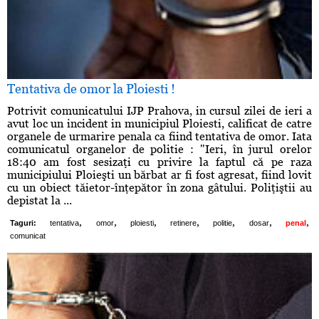
Tentativa de omor la Ploiesti !
Potrivit comunicatului IJP Prahova, in cursul zilei de ieri a
avut loc un incident in municipiul Ploiesti, calificat de catre
organele de urmarire penala ca fiind tentativa de omor. Iata
comunicatul organelor de politie : "Ieri, în jurul orelor
18:40 am fost sesizaţi cu privire la faptul că pe raza
municipiului Ploieşti un bărbat ar fi fost agresat, fiind lovit
cu un obiect tăietor-înţepător în zona gâtului. Poliţiştii au
depistat la ...
,
,
,
,
,
,
,
Taguri:
tentativa
omor
ploiesti
retinere
politie
dosar
penal
comunicat