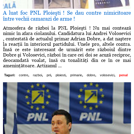
A luat foc PNL Ploieşti ! Se dau contre nimicitoare
între vechii camarazi de arme !
Atmosfera de război la PNL Ploieşti ! Nu mai contează
nimic în afara ciolanului. Candidatura lui Andrei Volosevici
, contestată de actualul primar Adrian Dobre, a dat naştere
la reacţii în interiorul partidului. Unele pro, altele contra.
Însă ce este interesant de urmărit este războiul dintre
Dobre şi Volosevici, război în care cei doi se acuză reciproc,
deocamdată voalat, însă cu tonalităţi din ce în ce mai
ameninţătoare. Artizanul ...
,
,
,
,
,
,
,
Taguri:
contre
razboi
pnl
ploiesti
primarie
dobre
volosevici
penal