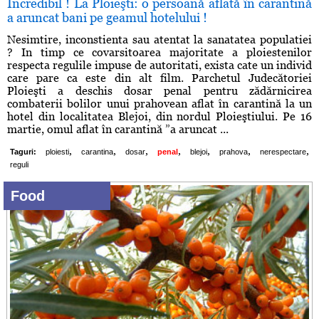
Incredibil ! La Ploieşti: o persoană aflată în carantină
a aruncat bani pe geamul hotelului !
Nesimtire, inconstienta sau atentat la sanatatea populatiei
? In timp ce covarsitoarea majoritate a ploiestenilor
respecta regulile impuse de autoritati, exista cate un individ
care pare ca este din alt film. Parchetul Judecătoriei
Ploieşti a deschis dosar penal pentru zădărnicirea
combaterii bolilor unui prahovean aflat în carantină la un
hotel din localitatea Blejoi, din nordul Ploieştiului. Pe 16
martie, omul aflat în carantină ”a aruncat ...
,
,
,
,
,
,
,
Taguri:
ploiesti
carantina
dosar
penal
blejoi
prahova
nerespectare
reguli
Food