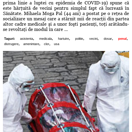
prima linie a luptei cu epidemia de COVID-19) spune că
este hărţuită de vecini pentru simplul fapt că lucrează în
Sănătate. Mihaela Moga Pal (44 ani) a postat pe o reţea de
socializare un mesaj care a stârnit mii de reacţii din partea
altor cadre medicale şi a unor foşti pacienţi, toţi arătându-
se revoltaţi de modul în care ...
,
,
,
,
,
,
,
Taguri:
asistenta
medicala
hartuire
politie
vecini
dosar
penal
,
,
,
distrugere
amenintare
clor
usa