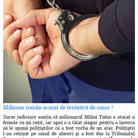
Milionar român acuzat de tentativă de omor !
Surse judiciare susţin că milionarul Mihai Tufan a atacat o
femeie cu un cuţit, iar apoi s-a tăiat singur pentru a încerca
să le spună poliţiştilor că a fost vorba de un atac. Poliţiştii
l-au reţinut pe omul de afaceri şi a fost dus la Tribunalul