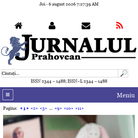
Joi - 6 august 2026
7:27:42 AM
ISSN 2344 – 1488; ISSN–L 2344 – 1488
Meniu
Pagina:
«
1
»
«2»
«3»
...
«9»
«10»
«11»