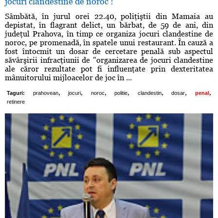
jocuri clandestine de noroc !
Sâmbătă, în jurul orei 22.40, poliţiştii din Mamaia au
depistat, în flagrant delict, un bărbat, de 59 de ani, din
judeţul Prahova, în timp ce organiza jocuri clandestine de
noroc, pe promenadă, în spatele unui restaurant. În cauză a
fost întocmit un dosar de cercetare penală sub aspectul
săvârşirii infracţiunii de "organizarea de jocuri clandestine
ale căror rezultate pot fi influenţate prin dexteritatea
mânuitorului mijloacelor de joc în ...
,
,
,
,
,
,
,
Taguri:
prahovean
jocuri
noroc
politie
clandestin
dosar
penal
retinere