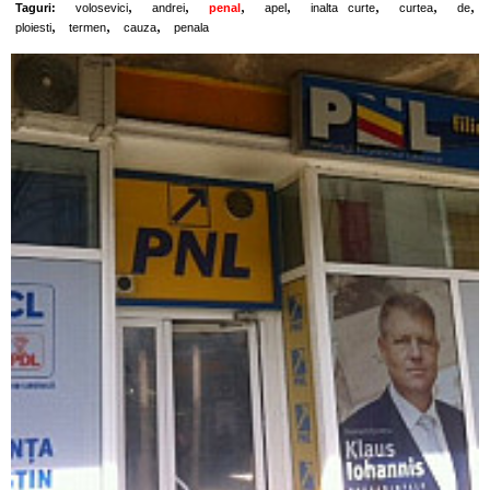
,
,
,
,
,
,
,
Taguri:
volosevici
andrei
penal
apel
inalta curte
curtea
de
,
,
,
ploiesti
termen
cauza
penala