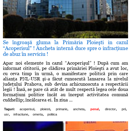
Se îngroaşă gluma la Primăria Ploieşti in cazul
“Acoperisul” ! Ancheta internă duce spre o infracţiune
de abuz în serviciu !
Apar noi elemente în cazul “Acoperişul” ! După cum am
informat cititorii, pe clădirea primăriei Ploieşti a avut loc,
cu ceva timp în urmă, o manifestare politică prin care
alianţa PNL-USR şi-a făcut cunoscută lansarea la nivelul
judeţului Prahova, sub deviza arhicunoscuta a respectării
legii ! Însă, se pare că atât de mult respectă legea cele doua
formaţiuni politice încât au început activitatea comună
cu&hellip;.încălcarea ei. În ziua ...
,
,
,
,
,
,
,
Taguri:
acoperisul
ploiesti
primarie
ancheta
penal
director
pnl
,
,
,
usr
infractiune
omerta
politica