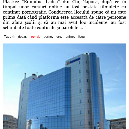
Plastice ”Romulus Ladea” din Cluj-Napoca, după ce în
timpul unor cursuri online au fost postate filmuleţe cu
conţinut pornografic. Conducerea liceului spune că nu este
prima dată când platforma este accesată de către persoane
din afara şcolii şi că au mai avut loc incidente, au fost
schimbate toate conturile şi parolele ...
,
,
,
,
,
Taguri:
dosar
penal
porno
ore
online
liceu