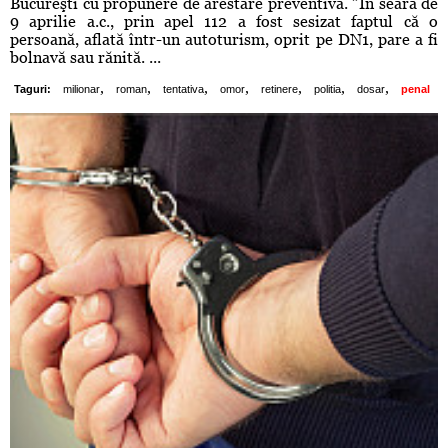
Bucureşti cu propunere de arestare preventivă. ”În seara de
9 aprilie a.c., prin apel 112 a fost sesizat faptul că o
persoană, aflată într-un autoturism, oprit pe DN1, pare a fi
bolnavă sau rănită. ...
,
,
,
,
,
,
,
Taguri:
milionar
roman
tentativa
omor
retinere
politia
dosar
penal