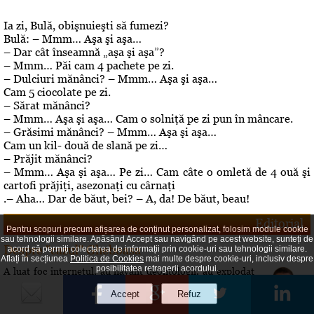
Ia zi, Bulă, obişnuieşti să fumezi?
Bulă: – Mmm… Aşa şi aşa…
– Dar cât înseamnă „aşa şi aşa”?
– Mmm… Păi cam 4 pachete pe zi.
– Dulciuri mănânci? – Mmm… Aşa şi aşa…
Cam 5 ciocolate pe zi.
– Sărat mănânci?
– Mmm… Aşa şi aşa… Cam o solniţă pe zi pun în mâncare.
– Grăsimi mănânci? – Mmm… Aşa şi aşa…
Cam un kil- două de slană pe zi…
– Prăjit mănânci?
– Mmm… Aşa şi aşa… Pe zi… Cam câte o omletă de 4 ouă şi
cartofi prăjiţi, asezonaţi cu cârnaţi
.– Aha… Dar de băut, bei? – A, da! De băut, beau!
Editorial
Pentru scopuri precum afișarea de conținut personalizat, folosim module cookie
sau tehnologii similare. Apăsând Accept sau navigând pe acest website, sunteți de
Despre "cazul" Gheboasa
acord să permiți colectarea de informații prin cookie-uri sau tehnologii similare.
Aflați în secțiunea
Politica de Cookies
mai multe despre cookie-uri, inclusiv despre
posibilitatea retragerii acordului.
A luat foc internetul, au navalit deontologii, au explodat
opiniile. Cazul Gheboasa, la mare concurenta cu fata ucisa
in Mangalia care avea initial 12 ani si fusese violata, iar
apoi 18 si ucisa de colega de camera In fapt, un produs al