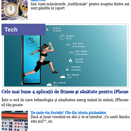
Mai toate mâncărurile „tradiţionale” pentru noaptea dintre ani
sunt gândite în raport
Tech
Cele mai bune 4 aplicaţii de fitness şi sănătate pentru iPhone
Într-o eră în care tehnologia și sănătatea merg mână în mână, iPhone-
ul tău poate
De unde vin fructele? File din istoria păcănelelor
Dacă ai jucat vreodată un slot și te-ai întrebat „Ce caută lămâia
asta aici?”, nu