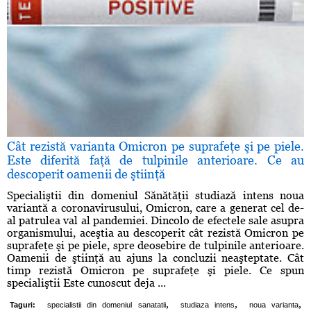
Cât rezistă varianta Omicron pe suprafeţe şi pe piele.
Este diferită faţă de tulpinile anterioare. Ce au
descoperit oamenii de ştiinţă
Specialiştii din domeniul Sănătăţii studiază intens noua
variantă a coronavirusului, Omicron, care a generat cel de-
al patrulea val al pandemiei. Dincolo de efectele sale asupra
organismului, aceştia au descoperit cât rezistă Omicron pe
suprafeţe şi pe piele, spre deosebire de tulpinile anterioare.
Oamenii de ştiinţă au ajuns la concluzii neaşteptate. Cât
timp rezistă Omicron pe suprafeţe şi piele. Ce spun
specialiştii Este cunoscut deja ...
,
,
,
Taguri:
specialistii din domeniul sanatatii
studiaza intens
noua varianta