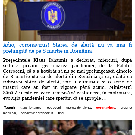
Adio, coronavirus! Starea de alertă nu va mai fi
prelungită de pe 8 martie în România!
Preşedintele Klaus Iohannis a declarat, miercuri, după
şedinţa privind gestionarea pandemiei, de la Palatul
Cotroceni, că s-a hotărât să nu se mai prelungească dincolo
de 8 martie starea de alertă din România şi că, odată cu
ridicarea stării de alertă, vor fi eliminate şi o serie de
măsuri care au fost în vigoare până acum. Ministerul
Sănătăţii este cel care urmează să gestioneze, în continuare,
evoluţia pandemiei care sperăm că se apropie ...
,
,
,
,
Taguri:
klaus iohannis
cotroceni
starea de alerta
coronavirus
urgenta
,
,
medicala
pandemie coronavirus
final