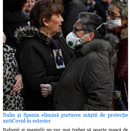
Italia şi Spania elimină purtarea măştii de protecţie
antiCovid în exterior
Italienii şi spaniolii nu vor mai trebui să poarte mască de