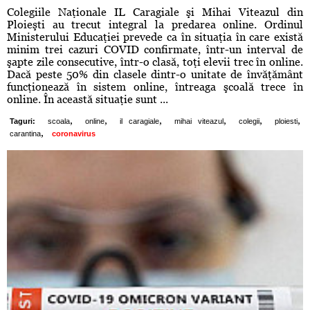
Colegiile Naţionale IL Caragiale şi Mihai Viteazul din
Ploieşti au trecut integral la predarea online. Ordinul
Ministerului Educaţiei prevede ca în situaţia în care există
minim trei cazuri COVID confirmate, într-un interval de
şapte zile consecutive, într-o clasă, toţi elevii trec în online.
Dacă peste 50% din clasele dintr-o unitate de învăţământ
funcţionează în sistem online, întreaga şcoală trece în
online. În această situaţie sunt ...
,
,
,
,
,
,
Taguri:
scoala
online
il caragiale
mihai viteazul
colegii
ploiesti
,
carantina
coronavirus