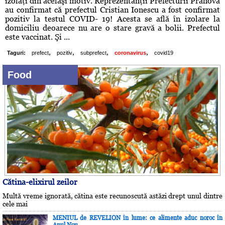
izolaţi din acelaşi motiv. Reprezentanţii Prefecturii Prahova
au confirmat că prefectul Cristian Ionescu a fost confirmat
pozitiv la testul COVID- 19! Acesta se află în izolare la
domiciliu deoarece nu are o stare gravă a bolii. Prefectul
este vaccinat. Şi ...
,
,
,
,
Taguri:
prefect
pozitiv
subprefect
coronavirus
covid19
Food
Cătina-elixirul zeilor
Multă vreme ignorată, cătina este recunoscută astăzi drept unul dintre
cele mai
MENIUL de REVELION în lume: ce alimente aduc noroc în
Anul Nou