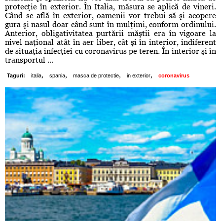
protecţie în exterior. În Italia, măsura se aplică de vineri.
Când se află în exterior, oamenii vor trebui să-şi acopere
gura şi nasul doar când sunt în mulţimi, conform ordinului.
Anterior, obligativitatea purtării măştii era în vigoare la
nivel naţional atât în aer liber, cât şi în interior, indiferent
de situaţia infecţiei cu coronavirus pe teren. În interior şi în
transportul ...
,
,
,
,
Taguri:
italia
spania
masca de protectie
in exterior
coronavirus