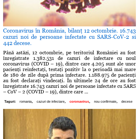
Coronavirus în România, bilanţ 12 octombrie. 16.743
cazuri noi de persoane infectate cu SARS-CoV-2 si
442 decese.
Până astăzi, 12 octombrie, pe teritoriul României au fost
înregistrate 1.382.531 de cazuri de infectare cu noul
coronavirus (COVID – 19), dintre care 4.205 sunt ale unor
pacienţi reinfectaţi, testaţi pozitiv la o perioadă mai mare
de 180 de zile după prima infectare. 1.188.975 de pacienţi
au fost declaraţi vindecaţi. În ultimele 24 de ore au fost
înregistrate 16.743 cazuri noi de persoane infectate cu SARS
– CoV – 2 (COVID – 19), dintre care ...
,
,
,
,
Taguri:
romania
cazuri de infectare
coronavirus
nou confirmate
decese