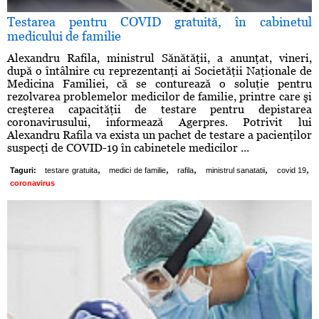
Testarea pentru COVID gratuită, în cabinetul
medicului de familie
Alexandru Rafila, ministrul Sănătăţii, a anunţat, vineri,
după o întâlnire cu reprezentanţi ai Societăţii Naţionale de
Medicina Familiei, că se conturează o soluţie pentru
rezolvarea problemelor medicilor de familie, printre care şi
creşterea capacităţii de testare pentru depistarea
coronavirusului, informează Agerpres. Potrivit lui
Alexandru Rafila va exista un pachet de testare a pacienţilor
suspecţi de COVID-19 în cabinetele medicilor ...
,
,
,
,
,
Taguri:
testare gratuita
medici de familie
rafila
ministrul sanatatii
covid 19
coronavirus