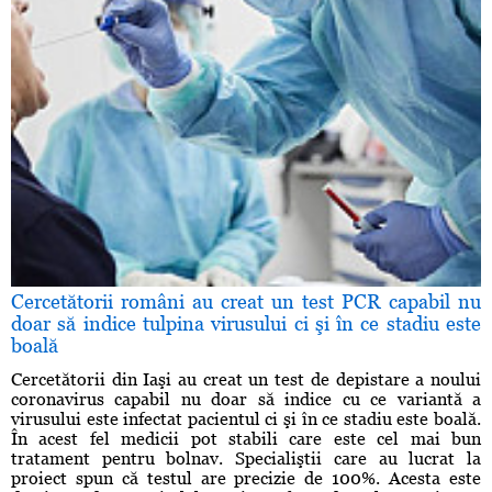
Cercetătorii români au creat un test PCR capabil nu
doar să indice tulpina virusului ci şi în ce stadiu este
boală
Cercetătorii din Iaşi au creat un test de depistare a noului
coronavirus capabil nu doar să indice cu ce variantă a
virusului este infectat pacientul ci şi în ce stadiu este boală.
În acest fel medicii pot stabili care este cel mai bun
tratament pentru bolnav. Specialiştii care au lucrat la
proiect spun că testul are precizie de 100%. Acesta este