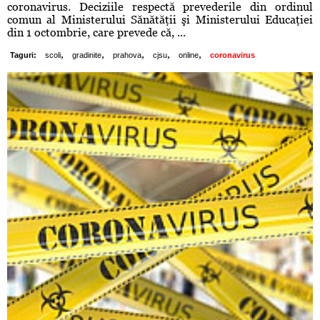
coronavirus. Deciziile respectă prevederile din ordinul
comun al Ministerului Sănătăţii şi Ministerului Educaţiei
din 1 octombrie, care prevede că, ...
,
,
,
,
,
Taguri:
scoli
gradinite
prahova
cjsu
online
coronavirus