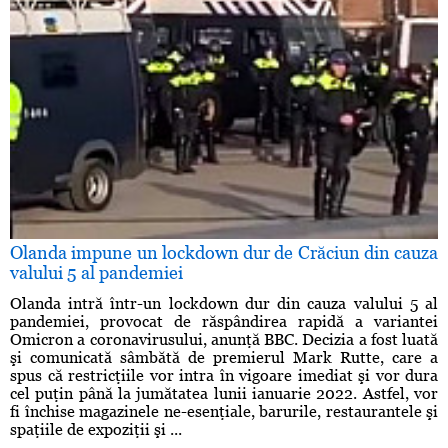
Olanda impune un lockdown dur de Crăciun din cauza
valului 5 al pandemiei
Olanda intră într-un lockdown dur din cauza valului 5 al
pandemiei, provocat de răspândirea rapidă a variantei
Omicron a coronavirusului, anunţă BBC. Decizia a fost luată
şi comunicată sâmbătă de premierul Mark Rutte, care a
spus că restricţiile vor intra în vigoare imediat şi vor dura
cel puţin până la jumătatea lunii ianuarie 2022. Astfel, vor
fi închise magazinele ne-esenţiale, barurile, restaurantele şi
spaţiile de expoziţii şi ...