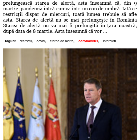
prelungească starea de alertă, asta înseamnă că, din 9
martie, pandemia intră cumva într-un con de umbră. Iată ce
restricţii dispar de miercuri, toată lumea trebuie să afle
asta. Starea de alertă nu se mai prelungeşte în România
Starea de alertă nu va mai fi prelungită în ţara noastră,
după data de 8 martie. Asta înseamnă că vor ...
,
,
,
,
Taguri:
restrictii
covid
starea de alerta
coronavirus
interdictii