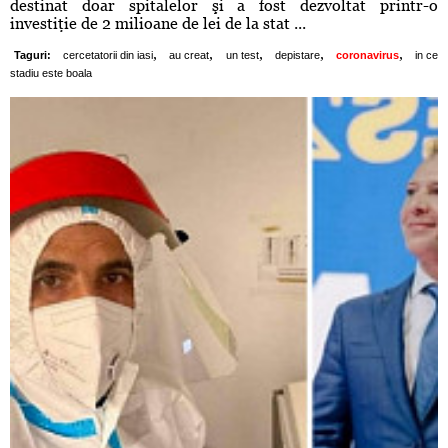
destinat doar spitalelor şi a fost dezvoltat printr-o
investiţie de 2 milioane de lei de la stat ...
,
,
,
,
,
Taguri:
cercetatorii din iasi
au creat
un test
depistare
coronavirus
in ce
stadiu este boala