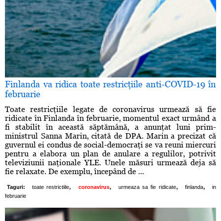
Finlanda va ridica toate restricţiile anti-COVID-19 în
februarie
Toate restricţiile legate de coronavirus urmează să fie
ridicate în Finlanda în februarie, momentul exact urmând a
fi stabilit în această săptămână, a anunţat luni prim-
ministrul Sanna Marin, citată de DPA. Marin a precizat că
guvernul ei condus de social-democraţi se va reuni miercuri
pentru a elabora un plan de anulare a regulilor, potrivit
televiziunii naţionale YLE. Unele măsuri urmează deja să
fie relaxate. De exemplu, începând de ...
,
,
,
,
Taguri:
toate restrictiile
coronavirus
urmeaza sa fie ridicate
finlanda
in
februarie