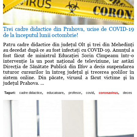
Trei cadre didactice din Prahova, ucise de COVID-19
de la începutul lunii octombrie!
Patru cadre didactice din judeţul Olt şi trei din Mehedinţi
au decedat după ce au fost infectaţi cu COVID-19. Anunţul a
fost făcut de ministrul Educaţiei Sorin Cîmpeanu într-o
intervenţie la un post naţional de televiziune, iar astăzi
Direcţia de Sănătate Publică din Ilfov a decis suspendarea
tuturor cursurilor în întreg judeţul şi trecerea şcolilor în
sistem online. Din păcate, virusul a făcut victime şi în
judeţul Prahova. ...
,
,
,
,
,
Taguri:
cadre didactice
educatoare
profesor
covid
coronavirus
deces