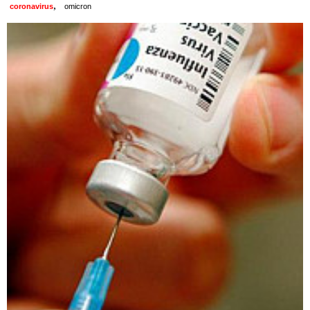
,
coronavirus
omicron