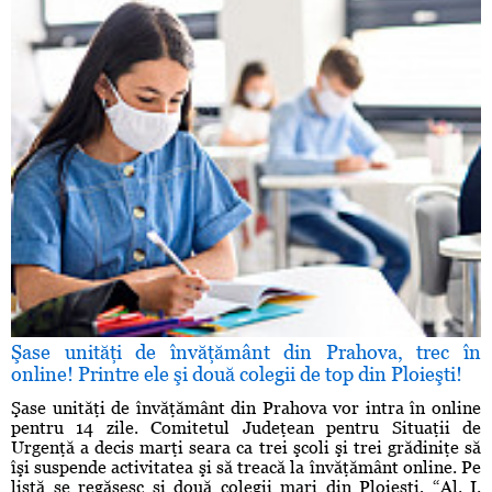
Şase unităţi de învăţământ din Prahova, trec în
online! Printre ele şi două colegii de top din Ploieşti!
Şase unităţi de învăţământ din Prahova vor intra în online
pentru 14 zile. Comitetul Judeţean pentru Situaţii de
Urgenţă a decis marţi seara ca trei şcoli şi trei grădiniţe să
îşi suspende activitatea şi să treacă la învăţământ online. Pe
listă se regăsesc şi două colegii mari din Ploieşti, “Al. I.