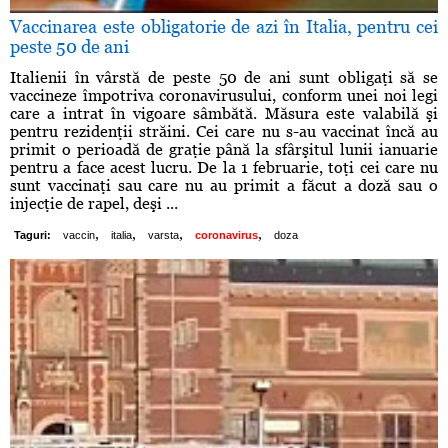
Vaccinarea este obligatorie de azi în Italia, pentru cei
peste 50 de ani
Italienii în vârstă de peste 50 de ani sunt obligaţi să se
vaccineze împotriva coronavirusului, conform unei noi legi
care a intrat în vigoare sâmbătă. Măsura este valabilă şi
pentru rezidenţii străini. Cei care nu s-au vaccinat încă au
primit o perioadă de graţie până la sfârşitul lunii ianuarie
pentru a face acest lucru. De la 1 februarie, toţi cei care nu
sunt vaccinaţi sau care nu au primit a făcut a doză sau o
injecţie de rapel, deşi ...
,
,
,
,
Taguri:
vaccin
italia
varsta
coronavirus
doza