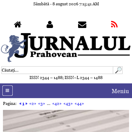
Sâmbătă - 8 august 2026
7:15:44 AM
ISSN 2344 – 1488; ISSN–L 2344 – 1488
Meniu
Pagina:
«
1
»
«2»
«3»
...
«42»
«43»
«44»