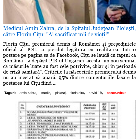
Medicul Amin Zahra, de la Spitalul Judeţean Ploieşti,
către Florin Cîţu: "Ai sacrificat mii de vieţi!"
Florin Cîţu, premierul demis al României şi preşedintele
oficial al PNL, a pierdut legătura cu realitatea. Într-o
postare pe pagina sa de Facebook, Cîţu se laudă cu faptul că
România ...a depăşit PIB-ul Ungariei, acesta "un nou semnal
că măsurile luate au fost cele potrivite, chiar şi în perioadă
de criză sanitară". Criticile la născocirile premierului demis
nu au încetat să apară, 95% dintre comentariile lăsate la
postarea lui Cîţu fiind ...
,
,
,
,
,
Taguri:
amin zahra
medic
ploiesti
florin citu
covid-19
coronavirus