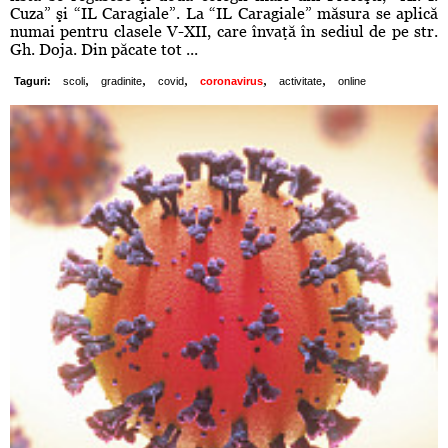
Cuza” şi “IL Caragiale”. La “IL Caragiale” măsura se aplică
numai pentru clasele V-XII, care învaţă în sediul de pe str.
Gh. Doja. Din păcate tot ...
,
,
,
,
,
Taguri:
scoli
gradinite
covid
coronavirus
activitate
online