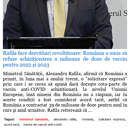
Rafila face dezvăluiri revoltătoare: România a omis să
refuze achiziţionarea a milioane de doze de vaccin
pentru 2022 şi 2023
Ministrul Sănătăţii, Alexandru Rafila, afirmă că România a
primit, în luna mai a anului trecut, o "solicitare expresă"
prin care i se cerea să spună dacă doreşte cota-parte de
vaccin anti-COVID achiziţionată la nivelul Uniunii
Europene, însă nimeni din România nu a răspuns, iar în
aceste condiţii a fost considerat acord tacit, astfel că
România a contractat 39 de milioane de doze pentru anul în
curs şi anul următor. Rafila reiterează că ...
,
,
,
,
Taguri:
ministrul sanatatii
alexandru rafila
romania
solicitare expresa
,
acord tacit
transe de vaccin anti-covid