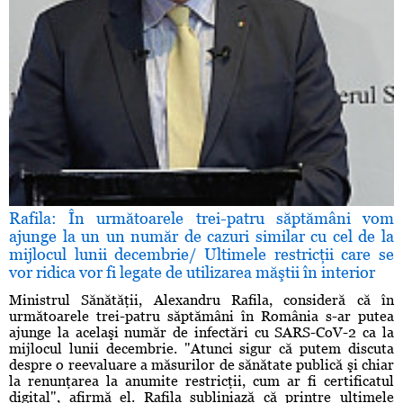
Rafila: În următoarele trei-patru săptămâni vom
ajunge la un un număr de cazuri similar cu cel de la
mijlocul lunii decembrie/ Ultimele restricţii care se
vor ridica vor fi legate de utilizarea măştii în interior
Ministrul Sănătăţii, Alexandru Rafila, consideră că în
următoarele trei-patru săptămâni în România s-ar putea
ajunge la acelaşi număr de infectări cu SARS-CoV-2 ca la
mijlocul lunii decembrie. "Atunci sigur că putem discuta
despre o reevaluare a măsurilor de sănătate publică şi chiar
la renunţarea la anumite restricţii, cum ar fi certificatul
digital", afirmă el. Rafila subliniază că printre ultimele