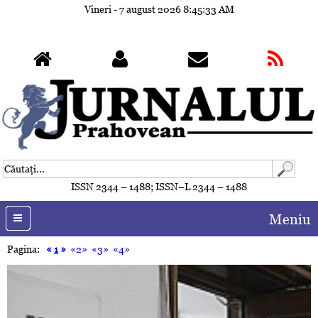
Vineri - 7 august 2026
8:45:36 AM
ISSN 2344 – 1488; ISSN–L 2344 – 1488
Meniu
Pagina:
«
1
»
«2»
«3»
«4»