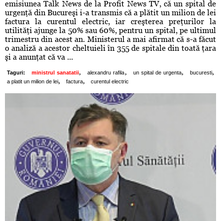
emisiunea Talk News de la Profit News TV, că un spital de
urgenţă din Bucureşi i-a transmis că a plătit un milion de lei
factura la curentul electric, iar creşterea preţurilor la
utilităţi ajunge la 50% sau 60%, pentru un spital, pe ultimul
trimestru din acest an. Ministerul a mai afirmat că s-a făcut
o analiză a acestor cheltuieli în 355 de spitale din toată ţara
şi a anunţat că va ...
,
,
,
,
Taguri:
ministrul sanatatii
alexandru rafila
un spital de urgenta
bucuresti
,
,
a platit un milion de lei
factura
curentul electric