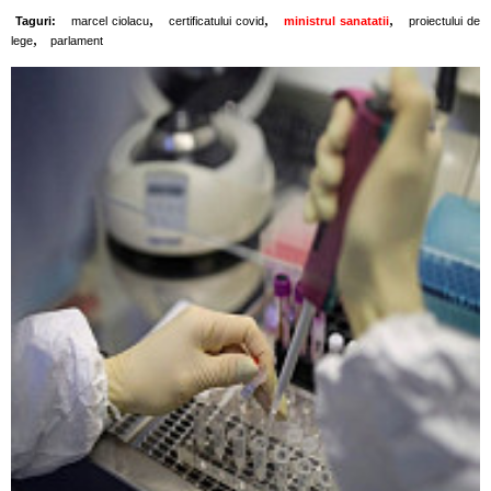
,
,
,
Taguri:
marcel ciolacu
certificatului covid
ministrul sanatatii
proiectului de
,
lege
parlament