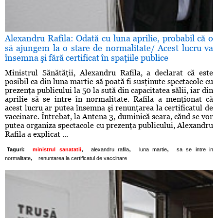
Alexandru Rafila: Odată cu luna aprilie, probabil că o
să ajungem la o stare de normalitate/ Acest lucru va
însemna şi fără certificat în spaţiile publice
Ministrul Sănătăţii, Alexandru Rafila, a declarat că este
posibil ca din luna martie să poată fi susţinute spectacole cu
prezenţa publicului la 50 la sută din capacitatea sălii, iar din
aprilie să se intre în normalitate. Rafila a menţionat că
acest lucru ar putea însemna şi renunţarea la certificatul de
vaccinare. Întrebat, la Antena 3, duminică seara, cănd se vor
putea organiza spectacole cu prezenţa publicului, Alexandru
Rafila a explicat ...
,
,
,
Taguri:
ministrul sanatatii
alexandru rafila
luna martie
sa se intre in
,
normalitate
renuntarea la certificatul de vaccinare