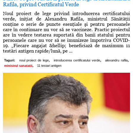
Rafila, privind Certificatul Verde
Noul proiect de lege privind introducerea certificatului
verde, iniţiat de Alexandru Rafila, ministrul Sănătăţii
conţine o serie de puncte esenţiale şi pentru persoanele
care în continuare nu vor să se vaccineze. Practic proiectul
are în vedere testarea suportată din banii statului pentru
persoanele care nu vor să se imunizeze împotriva COVID-
19. „Fiecare angajat &hellip; beneficiază de maximum 11
testări antigen rapide/lună, pe ...
,
,
,
Taguri:
noul proiect de lege
introducerea certificatului verde
alexandru rafila
,
ministrul sanatatii
11 testari antigen