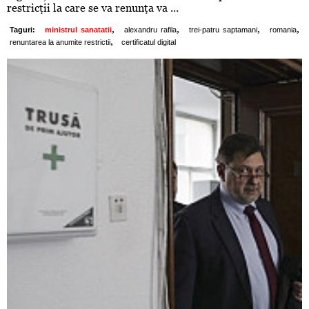
restricţii la care se va renunţa va ...
,
,
,
,
Taguri:
ministrul sanatatii
alexandru rafila
trei-patru saptamani
romania
,
renuntarea la anumite restrictii
certificatul digital