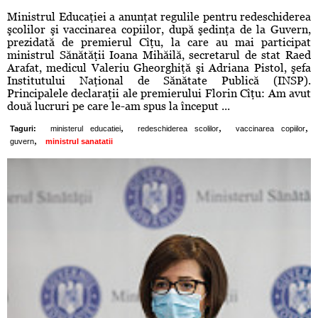
Ministrul Educaţiei a anunţat regulile pentru redeschiderea
şcolilor şi vaccinarea copiilor, după şedinţa de la Guvern,
prezidată de premierul Cîţu, la care au mai participat
ministrul Sănătăţii Ioana Mihăilă, secretarul de stat Raed
Arafat, medicul Valeriu Gheorghiţă şi Adriana Pistol, şefa
Institutului Naţional de Sănătate Publică (INSP).
Principalele declaraţii ale premierului Florin Cîţu: Am avut
două lucruri pe care le-am spus la început ...
,
,
,
Taguri:
ministerul educatiei
redeschiderea scolilor
vaccinarea copiilor
,
guvern
ministrul sanatatii