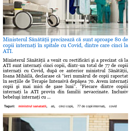
Ministerul Sănătăţii precizează că sunt aproape 80 de
copii internaţi în spitale cu Covid, dintre care cinci la
ATI.
Ministerul Sănătăţii a venit cu rectificări şi a precizat că la
ATI sunt internaţi cinci copii, dintr-un total de 77 de copii
internaţi cu Covid, după ce anterior ministrul Sănătăţii,
Ioana Mihăilă, declarase că “ieri numărul de copii raportat
în secţiile de Terapie Intensivă depăşea 70. Avem internaţi
copii şi mai mici de şase luni”. ”Fiecare dintre copiii
internaţi la ATI provin din familii nevaccinate. Inclusiv
bebeluşi internaţi cu ...
,
,
,
,
Taguri:
ministrul sanatatii
ati
cinci copii
77 de copii internati
covid