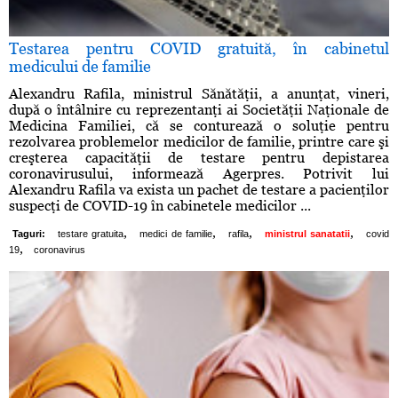
Testarea pentru COVID gratuită, în cabinetul
medicului de familie
Alexandru Rafila, ministrul Sănătăţii, a anunţat, vineri,
după o întâlnire cu reprezentanţi ai Societăţii Naţionale de
Medicina Familiei, că se conturează o soluţie pentru
rezolvarea problemelor medicilor de familie, printre care şi
creşterea capacităţii de testare pentru depistarea
coronavirusului, informează Agerpres. Potrivit lui
Alexandru Rafila va exista un pachet de testare a pacienţilor
suspecţi de COVID-19 în cabinetele medicilor ...
,
,
,
,
Taguri:
testare gratuita
medici de familie
rafila
ministrul sanatatii
covid
,
19
coronavirus