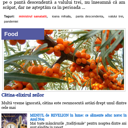
pe o pantă descendentă a valului trei, nu înseamnă că am
scăpat, dar ne aşteptăm ca în perioada ...
,
,
,
,
Taguri:
ministrul sanatatii
ioana mihaila
panta descendenta
valului trei
pandemiei
Food
Cătina-elixirul zeilor
Multă vreme ignorată, cătina este recunoscută astăzi drept unul dintre
cele mai
MENIUL de REVELION în lume: ce alimente aduc noroc în
Anul Nou
Mai toate mâncărurile „tradiţionale” pentru noaptea dintre ani
sunt gândite în raport