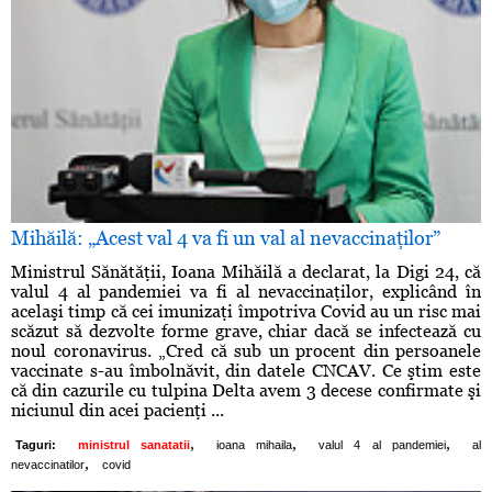
Mihăilă: „Acest val 4 va fi un val al nevaccinaţilor”
Ministrul Sănătăţii, Ioana Mihăilă a declarat, la Digi 24, că
valul 4 al pandemiei va fi al nevaccinaţilor, explicând în
acelaşi timp că cei imunizaţi împotriva Covid au un risc mai
scăzut să dezvolte forme grave, chiar dacă se infectează cu
noul coronavirus. „Cred că sub un procent din persoanele
vaccinate s-au îmbolnăvit, din datele CNCAV. Ce ştim este
că din cazurile cu tulpina Delta avem 3 decese confirmate şi
niciunul din acei pacienţi ...
,
,
,
Taguri:
ministrul sanatatii
ioana mihaila
valul 4 al pandemiei
al
,
nevaccinatilor
covid