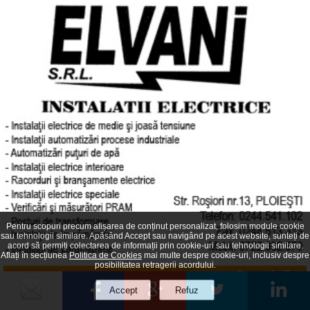
Pentru scopuri precum afișarea de conținut personalizat, folosim module cookie
sau tehnologii similare. Apăsând Accept sau navigând pe acest website, sunteți de
acord să permiți colectarea de informații prin cookie-uri sau tehnologii similare.
Aflați în secțiunea
Politica de Cookies
mai multe despre cookie-uri, inclusiv despre
posibilitatea retragerii acordului.
Bancul zilei