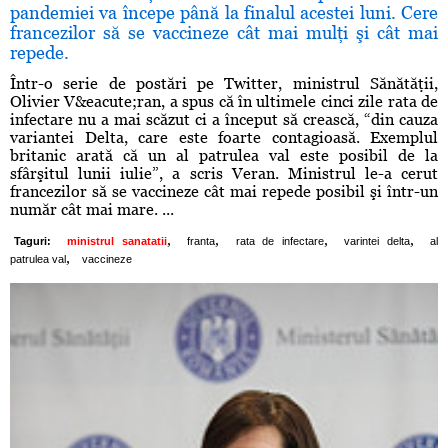
pandemiei va începe până la finalul acestei luni. Cere
francezilor să se vaccineze cât mai mulţi şi cât mai
repede.
Într-o serie de postări pe Twitter, ministrul Sănătăţii,
Olivier V&eacute;ran, a spus că în ultimele cinci zile rata de
infectare nu a mai scăzut ci a început să crească, “din cauza
variantei Delta, care este foarte contagioasă. Exemplul
britanic arată că un al patrulea val este posibil de la
sfârşitul lunii iulie”, a scris Veran. Ministrul le-a cerut
francezilor să se vaccineze cât mai repede posibil şi într-un
număr cât mai mare. ...
,
,
,
,
Taguri:
ministrul sanatatii
franta
rata de infectare
varintei delta
al
,
patrulea val
vaccineze