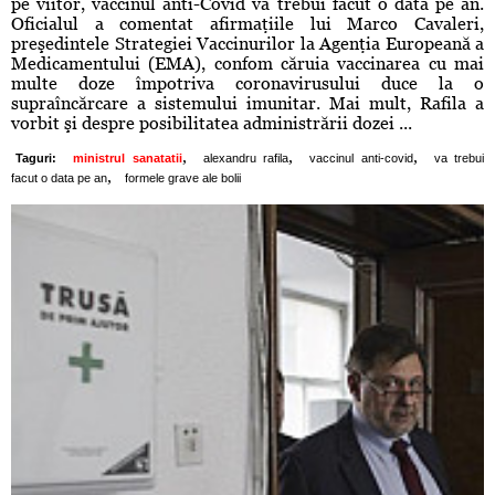
pe viitor, vaccinul anti-Covid va trebui făcut o dată pe an.
Oficialul a comentat afirmaţiile lui Marco Cavaleri,
preşedintele Strategiei Vaccinurilor la Agenţia Europeană a
Medicamentului (EMA), confom căruia vaccinarea cu mai
multe doze împotriva coronavirusului duce la o
supraîncărcare a sistemului imunitar. Mai mult, Rafila a
vorbit şi despre posibilitatea administrării dozei ...
,
,
,
Taguri:
ministrul sanatatii
alexandru rafila
vaccinul anti-covid
va trebui
,
facut o data pe an
formele grave ale bolii