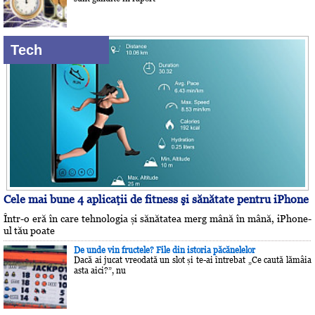
Tech
Cele mai bune 4 aplicaţii de fitness şi sănătate pentru iPhone
Într-o eră în care tehnologia și sănătatea merg mână în mână, iPhone-
ul tău poate
De unde vin fructele? File din istoria păcănelelor
Dacă ai jucat vreodată un slot și te-ai întrebat „Ce caută lămâia
asta aici?”, nu