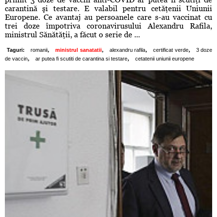
carantină şi testare. E valabil pentru cetăţenii Uniunii
Europene. Ce avantaj au persoanele care s-au vaccinat cu
trei doze împotriva coronavirusului Alexandru Rafila,
ministrul Sănătăţii, a făcut o serie de ...
,
,
,
,
Taguri:
romanii
ministrul sanatatii
alexandru rafila
certificat verde
3 doze
,
,
de vaccin
ar putea fi scutiti de carantina si testare
cetatenii uniunii europene