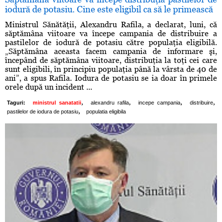
iodură de potasiu. Cine este eligibil ca să le primească
Ministrul Sănătăţii, Alexandru Rafila, a declarat, luni, că
săptămâna viitoare va începe campania de distribuire a
pastilelor de iodură de potasiu către populaţia eligibilă.
„Săptămâna aceasta facem campania de informare şi,
începând de săptămâna viitoare, distribuţia la toţi cei care
sunt eligibili, în principiu populaţia până la vârsta de 40 de
ani”, a spus Rafila. Iodura de potasiu se ia doar în primele
orele după un incident ...
,
,
,
,
Taguri:
ministrul sanatatii
alexandru rafila
incepe campania
distribuire
,
pastilelor de iodura de potasiu
populatia eligibila