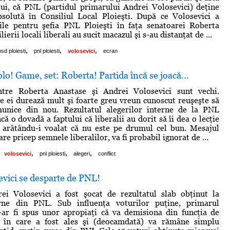
lui, că PNL (partidul primarului Andrei Volosevici) deţine
bsolută în Consiliul Local Ploieşti. După ce Volosevici a
rile pentru şefia PNL Ploieşti în faţa senatoarei Roberta
ierii locali liberali au sucit macazul şi s-au distanţat de ...
,
,
,
psd ploiesti
pnl ploiesti
volosevici
ecran
lo! Game, set: Roberta! Partida încă se joacă...
intre Roberta Anastase şi Andrei Volosevici sunt vechi.
re ei durează mult şi foarte greu vreun cunoscut reuşeşte să
munice din nou. Rezultatul alegerilor interne de la PNL
ncă o dovadă a faptului că liberalii au dorit să îi dea o lecţie
, arâtându-i voalat că nu este pe drumul cel bun. Mesajul
care pricep semnele liberalilor, va fi probabil ignorat de ...
,
,
,
volosevici
pnl ploiesti
alegeri
conflict
vici se desparte de PNL!
ei Volosevici a fost şocat de rezultatul slab obţinut la
erne din PNL. Sub influenţa voturilor puţine, primarul
e-ar fi spus unor apropiaţi că va demisiona din funcţia de
e în care a fost ales şi (deocamdată) va rămâne simplu