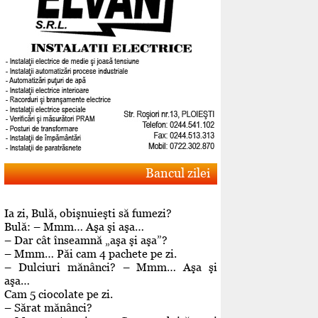
Bancul zilei
Ia zi, Bulă, obişnuieşti să fumezi?
Bulă: – Mmm… Aşa şi aşa…
– Dar cât înseamnă „aşa şi aşa”?
– Mmm… Păi cam 4 pachete pe zi.
– Dulciuri mănânci? – Mmm… Aşa şi
aşa…
Cam 5 ciocolate pe zi.
– Sărat mănânci?