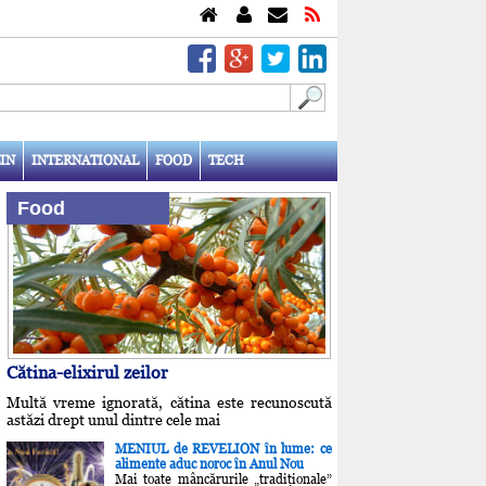
IN
INTERNATIONAL
FOOD
TECH
Food
Cătina-elixirul zeilor
Multă vreme ignorată, cătina este recunoscută
astăzi drept unul dintre cele mai
MENIUL de REVELION în lume: ce
alimente aduc noroc în Anul Nou
Mai toate mâncărurile „tradiţionale”