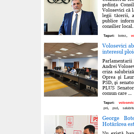
şedinţa Consi
Volosevici că l
legii tăcerii,
publice inform
consilier local
,
Taguri:
botez
v
Volosevici ab
interesul ploi
Parlamentarii 
Andrei Volosev
criza salubriz
Oprea şi Laur
PSD, şi senato
PLUS Senator
comun care ...
Taguri:
volosevic
,
,
pnl
psd
salubrit
George Bote
Hotărârea est
Nu există bani