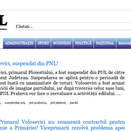
ADMINISTRAŢIE
SPORT
BUSINESS
POLITICĂ
NAŢIONAL
MAGAZ
evici, suspendat din PNL!
ici, primarul Ploiestiului, a fost suspendat din PNL de către
ent Judetean. Suspendarea se aplică pentru o perioadă de
fost luată cu unanimitate de voturi. Volosevici a fost acuzat
icii de imagine partidului, iar după trecerea celor sase luni,
PNL Prahova vor face o reevaluare a activităţii edilului. ...
,
,
,
,
suspendat pnl
pnl prahova
pnl ploiesti
partid
imarul Volosevici nu semnează contractul pentru
mie a Primăriei! Viceprimarii rezolvă problema apei