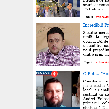
membru de part
seară demonst
PNL afiliaţi ...
Taguri:
volosevici
Incredibil! P
Situaţie incre
umilit la ale
obţinut 191 de 
un umilitor sco
noul preşedin
dintre prim vic
Taguri:
volosevici
G.Botez: "Andr
Consilierii l
jurnalistului 
locali au anal
susţinut că al
Andrei Volose
primarul Volo
electorală. Nu 