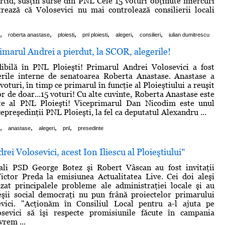
id, susţin surse din PNL Cele 15 voturi obţinute miercuri
rează că Volosevici nu mai controlează consilierii locali
,
,
,
,
,
,
roberta anastase
ploiesti
pnl ploiesti
alegeri
consilieri
iulian dumitrescu
rimarul Andrei a pierdut, la SCOR, alegerile!
dibilă în PNL Ploieşti! Primarul Andrei Volosevici a fost
gerile interne de senatoarea Roberta Anastase. Anastase a
voturi, în timp ce primarul în funcţie al Ploieştiului a reuşit
r de doar...15 voturi! Cu alte cuvinte, Roberta Anastase este
te al PNL Ploieşti! Viceprimarul Dan Nicodim este unul
epreşedinţii PNL Ploieşti, la fel ca deputatul Alexandru ...
,
,
,
,
anastase
alegeri
pnl
presedinte
ei Volosevici, acest Ion Iliescu al Ploieştiului"
ocali PSD George Botez şi Robert Vâscan au fost invitaţii
Victor Preda la emisiunea Actualitatea Live. Cei doi aleşi
izat principalele probleme ale administraţiei locale şi au
eşii social democraţi nu pun frână proiectelor primarului
vici. "Acţionăm în Consiliul Local pentru a-l ajuta pe
sevici să îşi respecte promisiunile făcute în campania
vrem ...