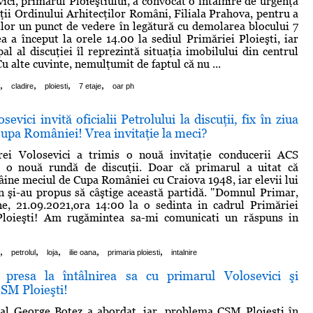
ici, primarul Ploieştiului, a convocat o întâlnire de urgenţă
ţii Ordinului Arhitecţilor Români, Filiala Prahova, pentru a
tilor un punct de vedere în legătură cu demolarea blocului 7
ea a început la orele 14.00 la sediul Primăriei Ploieşti, iar
al al discuţiei îl reprezintă situaţia imobilului din centrul
u alte cuvinte, nemulţumit de faptul că nu ...
,
,
,
,
cladire
ploiesti
7 etaje
oar ph
evici invită oficialii Petrolului la discuţii, fix în ziua
upa României! Vrea invitaţie la meci?
ei Volosevici a trimis o nouă invitaţie conducerii ACS
a o nouă rundă de discuţii. Doar că primarul a uitat că
âine meciul de Cupa României cu Craiova 1948, iar elevii lui
 şi-au propus să câştige această partidă. "Domnul Primar,
ne, 21.09.2021,ora 14:00 la o sedinta in cadrul Primăriei
Ploieşti! Am rugămintea sa-mi comunicati un răspuns in
,
,
,
,
,
petrolul
loja
ilie oana
primaria ploiesti
intalnire
 presa la întâlnirea sa cu primarul Volosevici şi
SM Ploieşti!
cal George Botez a abordat, iar, problema CSM Ploieşti în