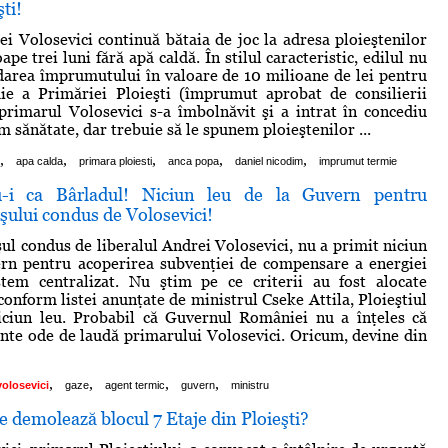
şti!
i Volosevici continuă bătaia de joc la adresa ploieştenilor
pe trei luni fără apă caldă. În stilul caracteristic, edilul nu
area împrumutului în valoare de 10 milioane de lei pentru
ie a Primăriei Ploieşti (împrumut aprobat de consilierii
, primarul Volosevici s-a îmbolnăvit şi a intrat în concediu
m sănătate, dar trebuie să le spunem ploieştenilor ...
,
,
,
,
,
apa calda
primara ploiesti
anca popa
daniel nicodim
imprumut termie
nu-i ca Bârladul! Niciun leu de la Guvern pentru
aşului condus de Volosevici!
şul condus de liberalul Andrei Volosevici, nu a primit niciun
ern pentru acoperirea subvenţiei de compensare a energiei
stem centralizat. Nu ştim pe ce criterii au fost alocate
conform listei anunţate de ministrul Cseke Attila, Ploieştiul
iciun leu. Probabil că Guvernul României nu a înţeles că
cânte ode de laudă primarului Volosevici. Oricum, devine din
,
,
,
,
volosevici
gaze
agent termic
guvern
ministru
demolează blocul 7 Etaje din Ploieşti?