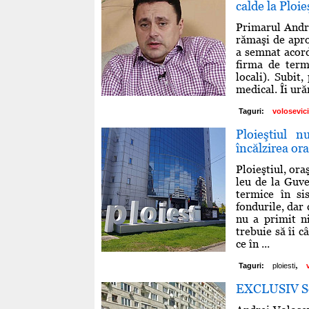
calde la Ploie
Primarul Andre
rămaşi de aproa
a semnat acord
firma de term
locali). Subit
medical. Îi ură
Taguri:
volosevici
Ploieştiul 
încălzirea or
Ploieştiul, ora
leu de la Guv
termice în si
fondurile, dar 
nu a primit n
trebuie să îi 
ce în ...
,
Taguri:
ploiesti
EXCLUSIV Se 