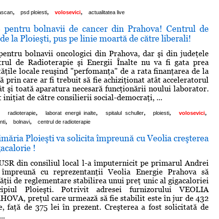
,
,
,
ascan
psd ploiesti
volosevici
actualitatea live
e pentru bolnavii de cancer din Prahova! Centrul de
e la Ploieşti, pus pe linie moartă de către liberali!
pentru bolnavii oncologici din Prahova, dar şi din judeţele
trul de Radioterapie şi Energii Înalte nu va fi gata prea
tăţile locale reuşind "perfomanţa" de a rata finanţarea de la
prin care ar fi trebuit să fie achiziţionat atât acceleratorul
ât şi toată aparatura necesară funcţionării noului laborator.
 iniţiat de către consilierii social-democraţi, ...
,
,
,
,
,
,
radioterapie
laborat energii inalte
spitalul schuller
ploiesti
volosevici
,
,
nti
bolnavi
centrul de radioterapie
rimăria Ploieşti va solicita împreună cu Veolia creşterea
gacalorie !
R din consiliul local l-a împuternicit pe primarul Andrei
 împreună cu reprezentanţii Veolia Energie Prahova să
tăţii de reglementare stabilirea unui preţ unic al gigacaloriei
ipiul Ploieşti. Potrivit adresei furnizorului VEOLIA
A, preţul care urmează să fie stabilit este în jur de 432
e, faţă de 375 lei în prezent. Creşterea a fost solicitată de
..