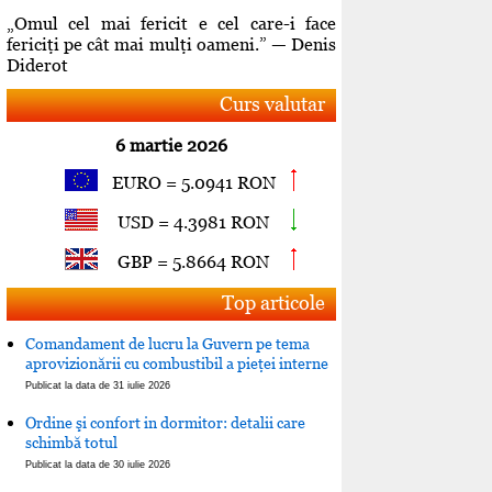
„Omul cel mai fericit e cel care-i face
fericiţi pe cât mai mulţi oameni.” — Denis
Diderot
Curs valutar
6 martie 2026
EURO = 5.0941 RON
USD = 4.3981 RON
GBP = 5.8664 RON
Top articole
Comandament de lucru la Guvern pe tema
aprovizionării cu combustibil a pieţei interne
Publicat la data de 31 iulie 2026
Ordine şi confort in dormitor: detalii care
schimbă totul
Publicat la data de 30 iulie 2026