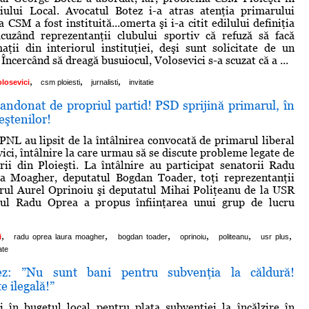
liului Local. Avocatul Botez i-a atras atenţia primarului
a CSM a fost instituită...omerta şi i-a citit edilului definiţia
 acuzând reprezentanţii clubului sportiv că refuză să facă
aţii din interiorul instituţiei, deşi sunt solicitate de un
. Încercând să dreagă busuiocul, Volosevici s-a scuzat că a ...
,
,
,
olosevici
csm ploiesti
jurnalisti
invitatie
andonat de propriul partid! PSD sprijină primarul, în
eştenilor!
PNL au lipsit de la întâlnirea convocată de primarul liberal
ici, întâlnire la care urmau să se discute probleme legate de
ării din Ploieşti. La întâlnire au participat senatorii Radu
a Moagher, deputatul Bogdan Toader, toţi reprezentanţii
rul Aurel Oprinoiu şi deputatul Mihai Poliţeanu de la USR
ul Radu Oprea a propus înfiinţarea unui grup de lucru
,
,
,
,
,
,
i
radu oprea laura moagher
bogdan toader
oprinoiu
politeanu
usr plus
ate
z: ”Nu sunt bani pentru subvenţia la căldură!
e ilegală!”
 în bugetul local pentru plata subvenţiei la încălzire în