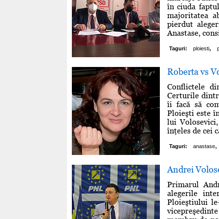
în ciuda faptu
majoritatea a
pierdut alege
Anastase, consil
,
Taguri:
ploiesti
Roberta vs Vo
Conflictele d
Certurile dint
îi facă să co
Ploieşti este î
lui Volosevici
înţeles de cei 
,
Taguri:
anastase
Andrei Volose
Primarul Andr
alegerile int
Ploieştiului l
vicepreşedint