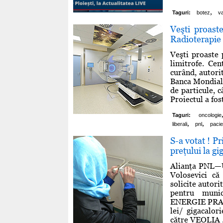
,
Taguri:
botez
v
Veşti proast
Radioterapie d
Veşti proaste 
limitrofe. Cen
curând, autori
Banca Mondială 
de particule, c
Proiectul a fost
Taguri:
oncologie
,
,
liberali
pnl
pacie
S-a votat ! P
preţului la gi
Alianţa PNL—US
Volosevici că
solicite autori
pentru munic
ENERGIE PRAHOV
lei/ gigacalori
către VEOLIA .