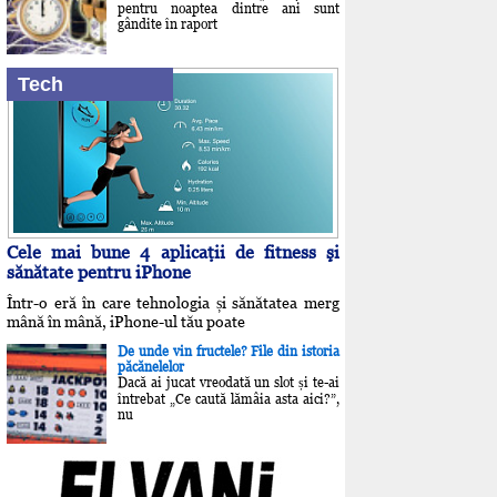
pentru noaptea dintre ani sunt
gândite în raport
Tech
Cele mai bune 4 aplicaţii de fitness şi
sănătate pentru iPhone
Într-o eră în care tehnologia și sănătatea merg
mână în mână, iPhone-ul tău poate
De unde vin fructele? File din istoria
păcănelelor
Dacă ai jucat vreodată un slot și te-ai
întrebat „Ce caută lămâia asta aici?”,
nu