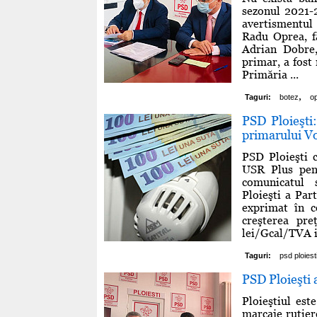
sezonul 2021-2
avertismentul 
Radu Oprea, fă
Adrian Dobre,
primar, a fost 
Primăria ...
,
Taguri:
botez
o
PSD Ploieşti:
primarului Vo
PSD Ploieşti c
USR Plus pent
comunicatul s
Ploieşti a Par
exprimat în c
creşterea pre
lei/Gcal/TVA in
Taguri:
psd ploiest
PSD Ploieşti 
Ploieştiul est
marcaje rutiere