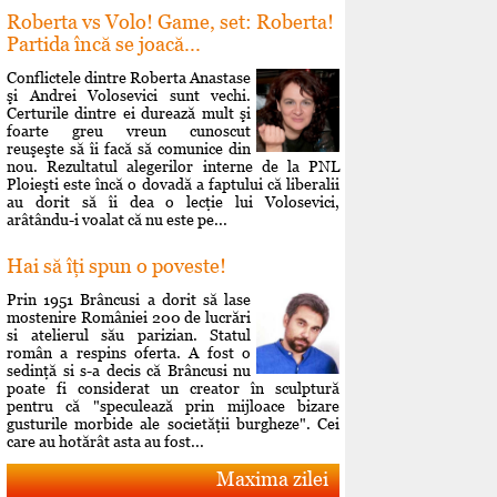
Roberta vs Volo! Game, set: Roberta!
Partida încă se joacă...
Conflictele dintre Roberta Anastase
şi Andrei Volosevici sunt vechi.
Certurile dintre ei durează mult şi
foarte greu vreun cunoscut
reuşeşte să îi facă să comunice din
nou. Rezultatul alegerilor interne de la PNL
Ploieşti este încă o dovadă a faptului că liberalii
au dorit să îi dea o lecţie lui Volosevici,
arâtându-i voalat că nu este pe...
Hai să îţi spun o poveste!
Prin 1951 Brâncusi a dorit să lase
mostenire României 200 de lucrări
si atelierul său parizian. Statul
român a respins oferta. A fost o
sedinţă si s-a decis că Brâncusi nu
poate fi considerat un creator în sculptură
pentru că "speculează prin mijloace bizare
gusturile morbide ale societăţii burgheze". Cei
care au hotărât asta au fost...
Maxima zilei