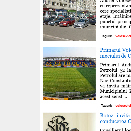
Andrei Volosev
cu reprezentan
cere specialiş
etaje. Întâlnir
punctul princip
municipiului. C
Taguri:
volosevici
Primarul Volos
meciului de C
Primarul Andr
Petrolul 52 l
Petrolul are m
Nae Constantin
va invita mâi
Municipiului 
acest sens! ...
Taguri:
volosevici
Botez invită
conducerea C
Consilierul lo