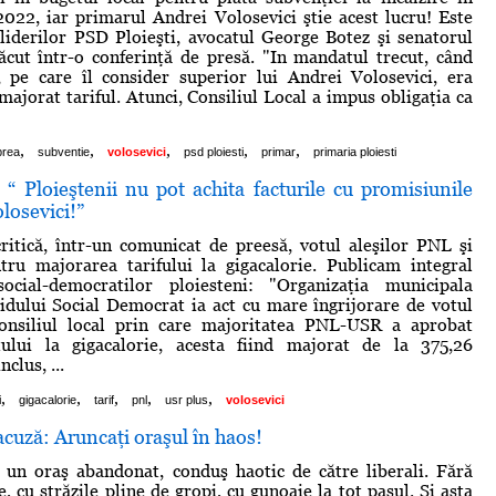
022, iar primarul Andrei Volosevici ştie acest lucru! Este
liderilor PSD Ploieşti, avocatul George Botez şi senatorul
cut într-o conferinţă de presă. "In mandatul trecut, când
 pe care îl consider superior lui Andrei Volosevici, era
majorat tariful. Atunci, Consiliul Local a impus obligaţia ca
,
,
,
,
,
prea
subventie
volosevici
psd ploiesti
primar
primaria ploiesti
 “ Ploieştenii nu pot achita facturile cu promisiunile
losevici!”
ritică, într-un comunicat de preesă, votul aleşilor PNL şi
ru majorarea tarifului la gigacalorie. Publicam integral
ocial-democratilor ploiesteni: "Organizaţia municipala
tidului Social Democrat ia act cu mare îngrijorare de votul
onsiliul local prin care majoritatea PNL-USR a aprobat
ţului la gigacalorie, acesta fiind majorat de la 375,26
clus, ...
,
,
,
,
,
i
gigacalorie
tarif
pnl
usr plus
volosevici
acuză: Aruncaţi oraşul în haos!
e un oraş abandonat, conduş haotic de către liberali. Fără
, cu străzile pline de gropi, cu gunoaie la tot pasul. Şi asta