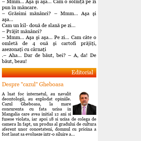
– Mmm… Aşa şi aşa… Cam o solniţă pe zi
pun în mâncare.
– Grăsimi mănânci? – Mmm… Aşa şi
aşa…
Cam un kil- două de slană pe zi…
– Prăjit mănânci?
– Mmm… Aşa şi aşa… Pe zi… Cam câte o
omletă de 4 ouă şi cartofi prăjiţi,
asezonaţi cu cârnaţi
.– Aha… Dar de băut, bei? – A, da! De
băut, beau!
Editorial
Despre "cazul" Gheboasa
A luat foc internetul, au navalit
deontologii, au explodat opiniile.
Cazul Gheboasa, la mare
concurenta cu fata ucisa in
Mangalia care avea initial 12 ani si
fusese violata, iar apoi 18 si ucisa de colega de
camera In fapt, un produs al gradului de cultura
aferent unor concetateni, domnul cu pricina a
fost lasat sa evolueze intr-o siluire a...