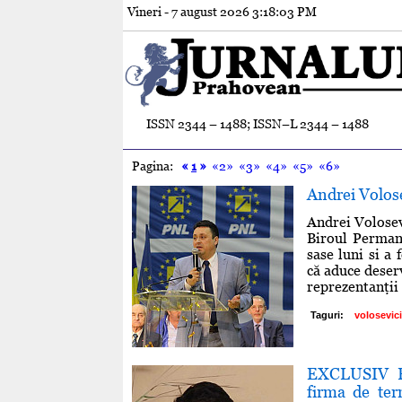
Vineri - 7 august 2026
3:18:04 PM
ISSN 2344 – 1488; ISSN–L 2344 – 1488
Pagina:
«
1
»
«2»
«3»
«4»
«5»
«6»
Andrei Volos
Andrei Volosev
Biroul Perman
sase luni si a 
că aduce deserv
reprezentanţii 
Taguri:
volosevici
EXCLUSIV Pr
firma de ter