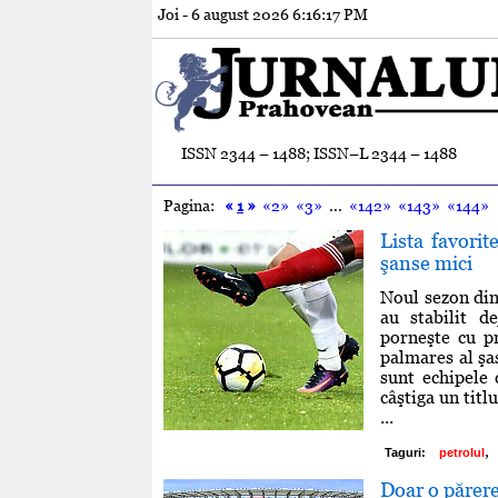
Joi - 6 august 2026
6:16:18 PM
ISSN 2344 – 1488; ISSN–L 2344 – 1488
Pagina:
«
1
»
«2»
«3»
...
«142»
«143»
«144»
Lista favorite
şanse mici
Noul sezon din
au stabilit de
porneşte cu p
palmares al şa
sunt echipele 
câştiga un titl
...
,
Taguri:
petrolul
Doar o părere