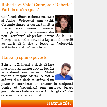
Roberta vs Volo! Game, set: Roberta!
Partida încă se joacă...
Conflictele dintre Roberta Anastase
şi Andrei Volosevici sunt vechi.
Certurile dintre ei durează mult şi
foarte greu vreun cunoscut
reuşeşte să îi facă să comunice din
nou. Rezultatul alegerilor interne de la PNL
Ploieşti este încă o dovadă a faptului că liberalii
au dorit să îi dea o lecţie lui Volosevici,
arâtându-i voalat că nu este pe...
Hai să îţi spun o poveste!
Prin 1951 Brâncusi a dorit să lase
mostenire României 200 de lucrări
si atelierul său parizian. Statul
român a respins oferta. A fost o
sedinţă si s-a decis că Brâncusi nu
poate fi considerat un creator în sculptură
pentru că "speculează prin mijloace bizare
gusturile morbide ale societăţii burgheze". Cei
care au hotărât asta au fost...
Maxima zilei