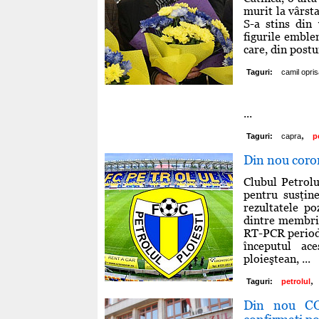
murit la vârsta
S-a stins din
figurile emble
care, din postu
Taguri:
camil opri
...
,
Taguri:
capra
p
Din nou coron
Clubul Petrolu
pentru susţin
rezultatele p
dintre membri 
RT-PCR periodi
începutul ac
ploieştean, ...
,
Taguri:
petrolul
Din nou COV