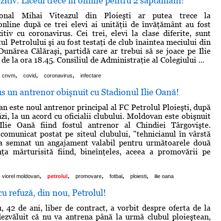
zitiv. Liceul trece în online pentru 2 saptamani!
ional Mihai Viteazul din Ploieşti ar putea trece la
nline după ce trei elevi ai unităţii de învăţământ au fost
itiv cu coronavirus. Cei trei, elevi la clase diferite, sunt
otul Petrolului şi au fost testaţi de club înaintea meciului din
Dunărea Călăraşi, partidă care ar trebui să se joace pe Ilie
e la ora 18.45. Consiliul de Administraţie al Colegiului ...
,
,
,
cnvm
covid
coronavirus
infectare
us un antrenor obişnuit cu Stadionul Ilie Oană!
n este noul antrenor principal al FC Petrolul Ploieşti, după
ăzi, la un acord cu oficialii clubului. Moldovan este obişnuit
Ilie Oană fiind fostul antrenor al Chindiei Târgovişte.
omunicat postat pe siteul clubului, "tehnicianul în vârstă
a semnat un angajament valabil pentru următoarele două
nţa mărturisită fiind, bineînţeles, aceea a promovării pe
,
,
,
,
,
viorel moldovan
petrolul
promovare
fotbal
ploiesti
ilie oana
u refuză, din nou, Petrolul!
, 42 de ani, liber de contract, a vorbit despre oferta de la
dezvăluit că nu va antrena până la urmă clubul ploieştean,