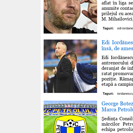
aflat în liga 
anumite contac
prilejul cu ace
M. Mihailovici
Taguri:
edi iordan
Edi Iordănes
însă, de amest
Edi Iordănescu
antrenorului d
deranjat de inf
ratat promovar
poziţie. Rămaş
etapă a campion
Taguri:
iordanesc
George Botez 
Marca Petrolu
Şedinţa Consil
mărcilor Petr
echipa petroli