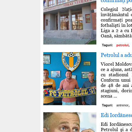
confirmaţi po
Colegiul Naţ
învăţământul o
confirmaţi poz
fotbalişti în l
Liga a 2 a cu 
Oană, sâmbătă d
,
Taguri:
petrolul
Petrolul a ad
Viorel Moldova
ce a ajuns, ast
cu stadionul 
Conform unui c
de 48 de ani 
stagiuni, dori
scena ...
,
Taguri:
antrenor
Edi Iordănesc
Edi Iordănescu
Petrolul şi a 