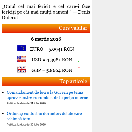
„Omul cel mai fericit e cel care-i face
fericiţi pe cât mai mulţi oameni.” — Denis
Diderot
Curs valutar
6 martie 2026
EURO = 5.0941 RON
USD = 4.3981 RON
GBP = 5.8664 RON
Top articole
Comandament de lucru la Guvern pe tema
aprovizionării cu combustibil a pieţei interne
Publicat la data de 31 iulie 2026
Ordine şi confort in dormitor: detalii care
schimbă totul
Publicat la data de 30 iulie 2026