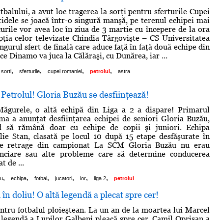
tbalului, a avut loc tragerea la sorţi pentru sferturile Cupei
idele se joacă într-o singură manşă, pe terenul echipei mai
curile vor avea loc în ziua de 3 martie cu începere de la ora
pţia celor televizate Chindia Târgovişte – CS Universitatea
ngurul sfert de finală care aduce faţă în faţă două echipe din
 ce Dinamo va juca la Călăraşi, cu Dunărea, iar ...
,
,
,
,
 sorti
sferturile
cupei romaniei
petrolul
astra
Petrolul! Gloria Buzău se desfiinţează!
ăgurele, o altă echipă din Liga a 2 a dispare! Primarul
a a anunţat desfiinţarea echipei de seniori Gloria Buzău,
 să rămână doar cu echipe de copii şi juniori. Echipa
lie Stan, clasată pe locul 10 după 15 etape desfăşurate în
 se retrage din campionat La SCM Gloria Buzău nu erau
nciare sau alte probleme care să determine conducerea
t de ...
,
,
,
,
,
,
au
echipa
fotbal
jucatori
lor
liga 2
petrolul
în doliu! O altă legendă a plecat spre cer!
entru fotbalul ploieştean. La un an de la moartea lui Marcel
ă legendă a Lupilor Galbeni pleacă spre cer. Camil Oprişan a