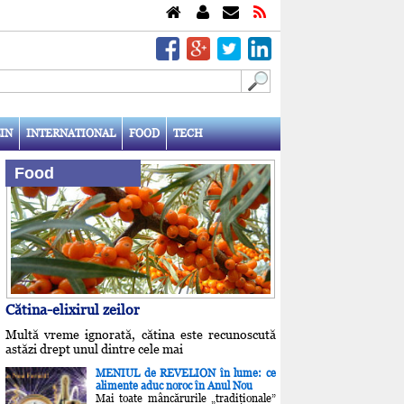
IN
INTERNATIONAL
FOOD
TECH
Food
Cătina-elixirul zeilor
Multă vreme ignorată, cătina este recunoscută
astăzi drept unul dintre cele mai
MENIUL de REVELION în lume: ce
alimente aduc noroc în Anul Nou
Mai toate mâncărurile „tradiţionale”