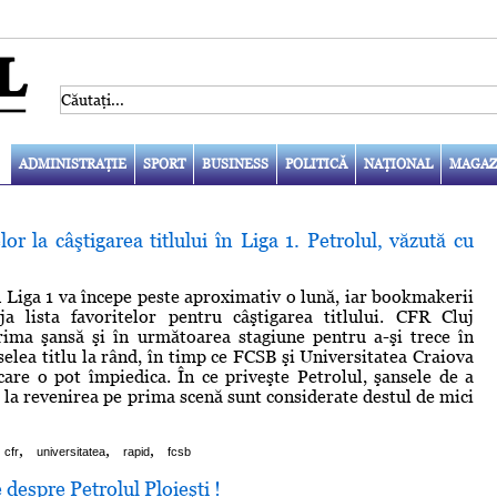
ADMINISTRAŢIE
SPORT
BUSINESS
POLITICĂ
NAŢIONAL
MAGAZ
lor la câştigarea titlului în Liga 1. Petrolul, văzută cu
 Liga 1 va începe peste aproximativ o lună, iar bookmakerii
ja lista favoritelor pentru câştigarea titlului. CFR Cluj
rima şansă şi în următoarea stagiune pentru a-şi trece în
selea titlu la rând, în timp ce FCSB şi Universitatea Craiova
care o pot împiedica. În ce priveşte Petrolul, şansele de a
u la revenirea pe prima scenă sunt considerate destul de mici
,
,
,
cfr
universitatea
rapid
fcsb
 despre Petrolul Ploieşti !