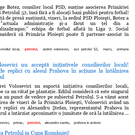
e Botez, consilier local PSD, susţine asocierea Primăriei
 Petrolul 52, însă fără a fi alocaţi bani publici pentru fotbal!
ţă de presă susţinută, vineri, la sediul PSD Ploieşti, Botez a
"actuala administraţie şi-a făcut un ţel din a
aliza&raquo;" echipa de fotbal aflată în Liga 2. Social
nsideră că Primăria Ploieşti poate fi partener-asociat în
,
,
,
,
,
consiliul local
petrolul
andrei volosevici
acs petrolul 52
marci
primaria
osevici nu acceptă iniţiativele consilierilor locali!
e replici cu alesul Prahova în acţiune la întâlnirea
ul
ei Volosevici nu suportă iniţiativa consilierilor locali,
 ca un vătaf pe plantaţie. Edilul consideră că este singurul
a un punct de vedere pe subiectul Petrolul. S-a văzut acest
nirea de vineri de la Primăria Ploieşti, Volosevici având un
 replici cu Alexandru Ştefan, reprezentantul Prahova în
ul a întârziat aproximativ o jumătate de oră la întâlnirea ...
,
,
,
,
sevici
primar
petrolul
alexandru sandu
prahova in actiune
ca Petrolul in Cupa României!