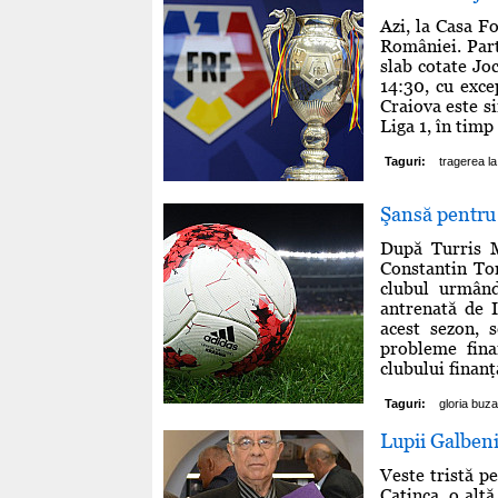
Azi, la Casa Fo
României. Part
slab cotate Jo
14:30, cu exce
Craiova este si
Liga 1, în timp
Taguri:
tragerea la
Şansă pentru 
După Turris M
Constantin Tom
clubul urmând
antrenată de I
acest sezon,
probleme fina
clubului finanţa
Taguri:
gloria buz
Lupii Galbeni 
Veste tristă p
Catinca, o alt