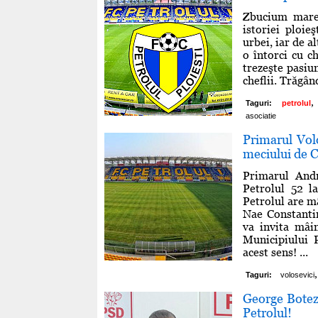
Zbucium mare 
istoriei ploie
urbei, iar de a
o întorci cu ch
trezeşte pasiu
cheflii. Trăgân
,
Taguri:
petrolul
asociatie
Primarul Volos
meciului de C
Primarul Andr
Petrolul 52 l
Petrolul are m
Nae Constantin
va invita mâi
Municipiului 
acest sens! ...
,
Taguri:
volosevici
George Botez:
Petrolul!