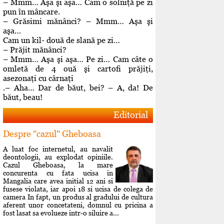
– Mmm… Aşa şi aşa… Cam o solniţă pe zi
pun în mâncare.
– Grăsimi mănânci? – Mmm… Aşa şi
aşa…
Cam un kil- două de slană pe zi…
– Prăjit mănânci?
– Mmm… Aşa şi aşa… Pe zi… Cam câte o
omletă de 4 ouă şi cartofi prăjiţi,
asezonaţi cu cârnaţi
.– Aha… Dar de băut, bei? – A, da! De
băut, beau!
Editorial
Despre "cazul" Gheboasa
A luat foc internetul, au navalit
deontologii, au explodat opiniile.
Cazul Gheboasa, la mare
concurenta cu fata ucisa in
Mangalia care avea initial 12 ani si
fusese violata, iar apoi 18 si ucisa de colega de
camera In fapt, un produs al gradului de cultura
aferent unor concetateni, domnul cu pricina a
fost lasat sa evolueze intr-o siluire a...