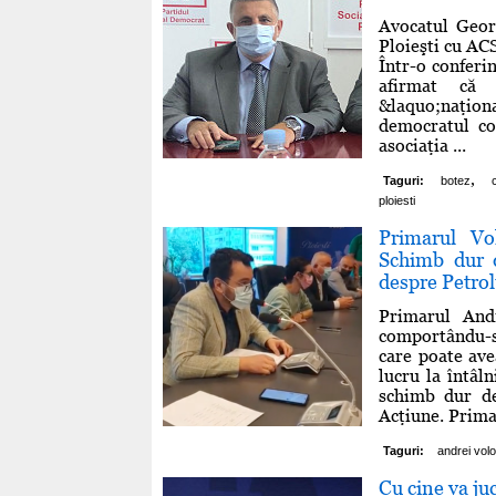
Avocatul Georg
Ploieşti cu ACS
Într-o conferin
afirmat că 
&laquo;naţion
democratul co
asociaţia ...
,
Taguri:
botez
ploiesti
Primarul Vol
Schimb dur d
despre Petrol
Primarul Andr
comportându-se
care poate ave
lucru la întâl
schimb dur de
Acţiune. Primar
Taguri:
andrei volo
Cu cine va ju