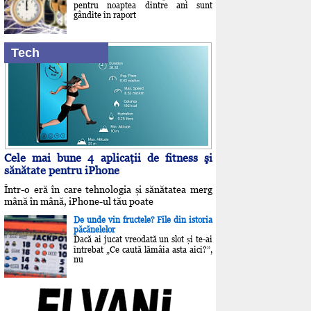
pentru noaptea dintre ani sunt
gândite în raport
Tech
Cele mai bune 4 aplicaţii de fitness şi
sănătate pentru iPhone
Într-o eră în care tehnologia și sănătatea merg
mână în mână, iPhone-ul tău poate
De unde vin fructele? File din istoria
păcănelelor
Dacă ai jucat vreodată un slot și te-ai
întrebat „Ce caută lămâia asta aici?”,
nu