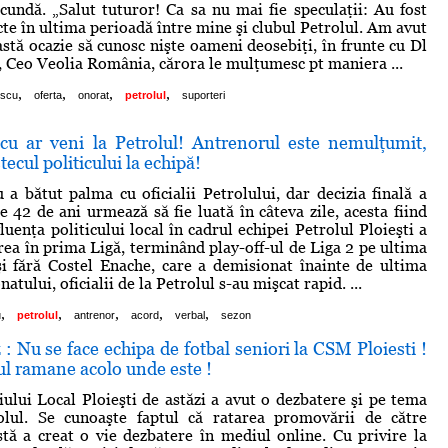
secundă. „Salut tuturor! Ca sa nu mai fie speculaţii: Au fost
te în ultima perioadă între mine şi clubul Petrolul. Am avut
astă ocazie să cunosc nişte oameni deosebiţi, în frunte cu Dl
, Ceo Veolia România, cărora le mulţumesc pt maniera ...
,
,
,
,
escu
oferta
onorat
petrolul
suporteri
cu ar veni la Petrolul! Antrenorul este nemulţumit,
ecul politicului la echipă!
 a bătut palma cu oficialii Petrolului, dar decizia finală a
e 42 de ani urmează să fie luată în câteva zile, acesta fiind
luenţa politicului local în cadrul echipei Petrolul Ploieşti a
ea în prima Ligă, terminând play-off-ul de Liga 2 pe ultima
i fără Costel Enache, care a demisionat înainte de ultima
atului, oficialii de la Petrolul s-au mişcat rapid. ...
,
,
,
,
,
u
petrolul
antrenor
acord
verbal
sezon
: Nu se face echipa de fotbal seniori la CSM Ploiesti !
l ramane acolo unde este !
iului Local Ploieşti de astăzi a avut o dezbatere şi pe tema
olul. Se cunoaşte faptul că ratarea promovării de către
stă a creat o vie dezbatere în mediul online. Cu privire la