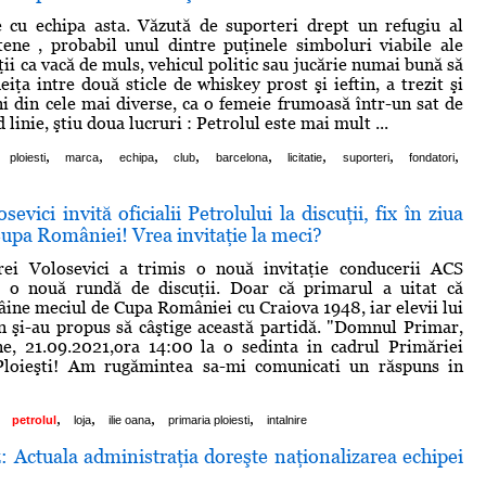
cu echipa asta. Văzută de suporteri drept un refugiu al
ştene , probabil unul dintre puţinele simboluri viabile ale
lţii ca vacă de muls, vehicul politic sau jucărie numai bună să
eiţa intre două sticle de whiskey prost şi ieftin, a trezit şi
ni din cele mai diverse, ca o femeie frumoasă într-un sat de
d linie, ştiu doua lucruri : Petrolul este mai mult ...
,
,
,
,
,
,
,
,
ploiesti
marca
echipa
club
barcelona
licitatie
suporteri
fondatori
evici invită oficialii Petrolului la discuţii, fix în ziua
upa României! Vrea invitaţie la meci?
ei Volosevici a trimis o nouă invitaţie conducerii ACS
a o nouă rundă de discuţii. Doar că primarul a uitat că
âine meciul de Cupa României cu Craiova 1948, iar elevii lui
 şi-au propus să câştige această partidă. "Domnul Primar,
ne, 21.09.2021,ora 14:00 la o sedinta in cadrul Primăriei
Ploieşti! Am rugămintea sa-mi comunicati un răspuns in
,
,
,
,
petrolul
loja
ilie oana
primaria ploiesti
intalnire
 Actuala administraţia doreşte naţionalizarea echipei