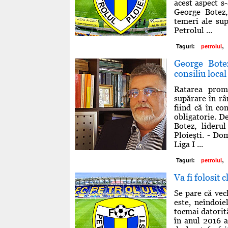
acest aspect s
George Botez,
temeri ale sup
Petrolul ...
,
Taguri:
petrolul
George Bote
consiliu loca
Ratarea prom
supărare în rân
fiind că în co
obligatorie. D
Botez, liderul
Ploieşti. - Do
Liga I ...
,
Taguri:
petrolul
Va fi folosit 
Se pare că vec
este, neîndoie
tocmai datorită
în anul 2016 a