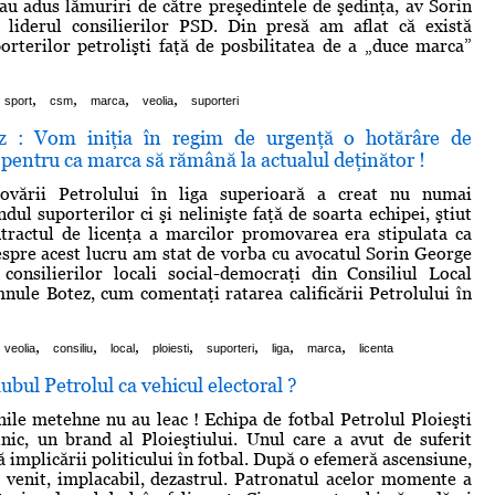
-au adus lămuriri de către preşedintele de şedinţa, av Sorin
 liderul consilierilor PSD. Din presă am aflat că există
orterilor petrolişti faţă de posbilitatea de a „duce marca”
,
,
,
,
sport
csm
marca
veolia
suporteri
z : Vom iniţia în regim de urgenţă o hotărâre de
l pentru ca marca să rămână la actualul deţinător !
ovării Petrolului în liga superioară a creat nu numai
dul suporterilor ci şi nelinişte faţă de soarta echipei, ştiut
ntractul de licenţa a marcilor promovarea era stipulata ca
espre acest lucru am stat de vorba cu avocatul Sorin George
 consilierilor locali social-democraţi din Consiliul Local
mnule Botez, cum comentaţi ratarea calificării Petrolului în
,
,
,
,
,
,
,
veolia
consiliu
local
ploiesti
suporteri
liga
marca
licenta
clubul Petrolul ca vehicul electoral ?
hile metehne nu au leac ! Echipa de fotbal Petrolul Ploieşti
lnic, un brand al Ploieştiului. Unul care a avut de suferit
 implicării politicului în fotbal. După o efemeră ascensiune,
 venit, implacabil, dezastrul. Patronatul acelor momente a