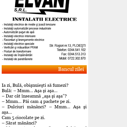
Bancul zilei
Ia zi, Bulă, obişnuieşti să fumezi?
Bulă: – Mmm… Aşa şi aşa…
– Dar cât înseamnă „aşa şi aşa”?
– Mmm… Păi cam 4 pachete pe zi.
– Dulciuri mănânci? – Mmm… Aşa şi
aşa…
Cam 5 ciocolate pe zi.
– Sărat mănânci?