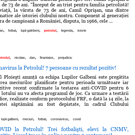
 de 73 de ani. "Început de an trist pentru familia petrolistă!
 viaţă, la vârsta de 73 de ani, Camil Oprişan, una dintre
matice ale istoriei clubului nostru. Component al generaţiei
ra de campioană a României, disputa, în 1966, cele ...
,
,
,
,
,
san
fotbal
lupii galnbeni
petrolul
legenda
istorie
,
,
,
,
etrolul
nicolae
dan
finantator
prejudiciu
avirus la Petrolul! 7 persoane cu rezultat pozitiv!
l Ploieşti anunţă ca echipa Lupilor Galbeni este pregătita
erea meciurilor planificate pentru perioada următoare iar
ozitive recent confirmate la testarea anti-COVID pentru 6
lotului nu va afecta programul de joc. Ca urmare a testării
ce, realizate conform protocolului FRF, o dată la 14 zile, la
estei săptămâni au fost depistate, în cadrul Clubului
,
,
,
,
lupii galbeni
meciuri
fotbal
coronavirus
covid
ID la Petrolul! Trei fotbalişti, elevi la CNMV,