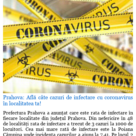
Prahova: Află câte cazuri de infectare cu coronavirus
în localitatea ta!
Prefectura Prahova a anunţat care este rata de infectare în
fiecare localitate din judeţul Prahova. Din nefericire în 48
de localităţi rata de infectare a trecut de 3 cazuri la 1000 de
locuitori. Cea mai mare rată de infectare este la Poiana
Câmpina unde incidenţa cazurilor a ajuns la 7.41. Pe locul 2