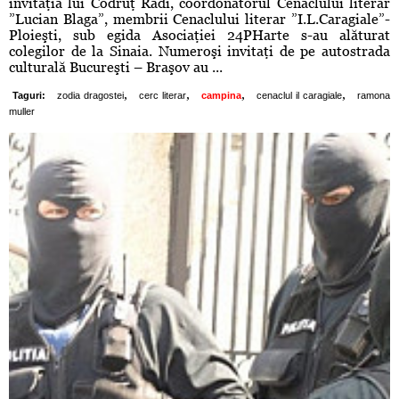
invitaţia lui Codruţ Radi, coordonatorul Cenaclului literar
”Lucian Blaga”, membrii Cenaclului literar ”I.L.Caragiale”-
Ploieşti, sub egida Asociaţiei 24PHarte s-au alăturat
colegilor de la Sinaia. Numeroşi invitaţi de pe autostrada
culturală Bucureşti – Braşov au ...
,
,
,
,
Taguri:
zodia dragostei
cerc literar
campina
cenaclul il caragiale
ramona
muller