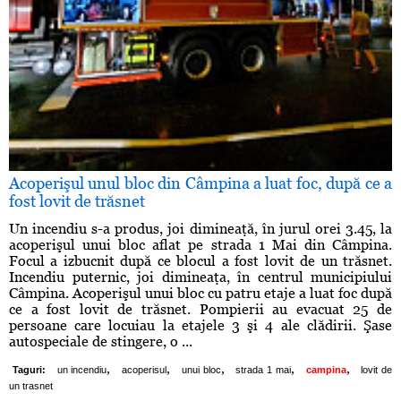
Acoperişul unul bloc din Câmpina a luat foc, după ce a
fost lovit de trăsnet
Un incendiu s-a produs, joi dimineaţă, în jurul orei 3.45, la
acoperişul unui bloc aflat pe strada 1 Mai din Câmpina.
Focul a izbucnit după ce blocul a fost lovit de un trăsnet.
Incendiu puternic, joi dimineaţa, în centrul municipiului
Câmpina. Acoperişul unui bloc cu patru etaje a luat foc după
ce a fost lovit de trăsnet. Pompierii au evacuat 25 de
persoane care locuiau la etajele 3 şi 4 ale clădirii. Şase
autospeciale de stingere, o ...
,
,
,
,
,
Taguri:
un incendiu
acoperisul
unui bloc
strada 1 mai
campina
lovit de
un trasnet