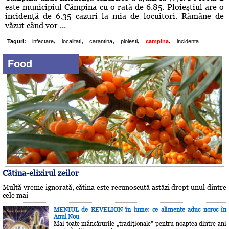
este municipiul Câmpina cu o rată de 6.85. Ploieştiul are o
incidenţă de 6.35 cazuri la mia de locuitori. Rămâne de
văzut când vor ...
,
,
,
,
,
Taguri:
infectare
localitati
carantina
ploiesti
campina
incidenta
Food
Cătina-elixirul zeilor
Multă vreme ignorată, cătina este recunoscută astăzi drept unul dintre
cele mai
MENIUL de REVELION în lume: ce alimente aduc noroc în
Anul Nou
Mai toate mâncărurile „tradiţionale” pentru noaptea dintre ani