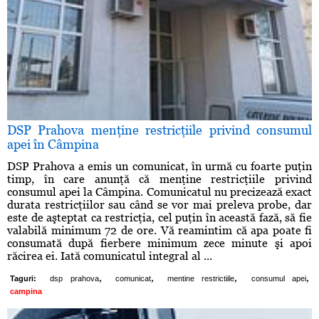
DSP Prahova menţine restricţiile privind consumul
apei în Câmpina
DSP Prahova a emis un comunicat, în urmă cu foarte puţin
timp, în care anunţă că menţine restricţiile privind
consumul apei la Câmpina. Comunicatul nu precizează exact
durata restricţiilor sau când se vor mai preleva probe, dar
este de aşteptat ca restricţia, cel puţin în această fază, să fie
valabilă minimum 72 de ore. Vă reamintim că apa poate fi
consumată după fierbere minimum zece minute şi apoi
răcirea ei. Iată comunicatul integral al ...
,
,
,
,
Taguri:
dsp prahova
comunicat
mentine restrictiile
consumul apei
campina