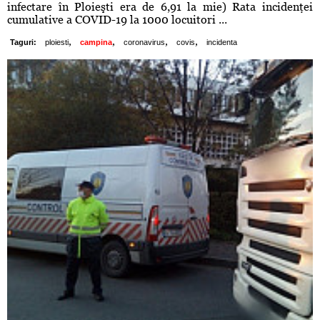
infectare în Ploieşti era de 6,91 la mie) Rata incidenţei
cumulative a COVID-19 la 1000 locuitori ...
,
,
,
,
Taguri:
ploiesti
campina
coronavirus
covis
incidenta