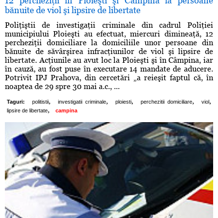
12 percheziţii în Ploieşti şi Câmpina la persoane
bănuite de viol şi lipsire de libertate
Poliţiştii de investigaţii criminale din cadrul Poliţiei
municipiului Ploieşti au efectuat, miercuri dimineaţă, 12
percheziţii domiciliare la domiciliile unor persoane din
bănuite de săvârşirea infracţiunilor de viol şi lipsire de
libertate. Acţiunile au avut loc la Ploieşti şi în Câmpina, iar
în cauză, au fost puse în executare 14 mandate de aducere.
Potrivit IPJ Prahova, din cercetări „a reieşit faptul că, în
noaptea de 29 spre 30 mai a.c., ...
,
,
,
,
,
Taguri:
politistii
investigatii criminale
ploiesti
perchezitii domiciliare
viol
,
lipsire de libertate
campina