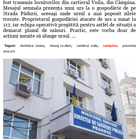
fost transmis locuitorilor din cartierul Voila, din Câmpina.
Mesajul semnala prezenţa unui urs la o gospodărie de pe
Strada Pădurii, aceeaşi unde ursul a mai poposit zilele
trecute. Proprietarul gospodăriei atacate de urs a sunat la
112, iar echipa operativă pregătită pentru astfel de situaţii a
demarat planul de măsuri. Practic, este vorba doar de
acţiuni menite să alunge ursul. ...
,
,
,
,
Taguri:
duminica seara
mesaj ro-alert
cartierul voila
campina
prezenta
unui urs