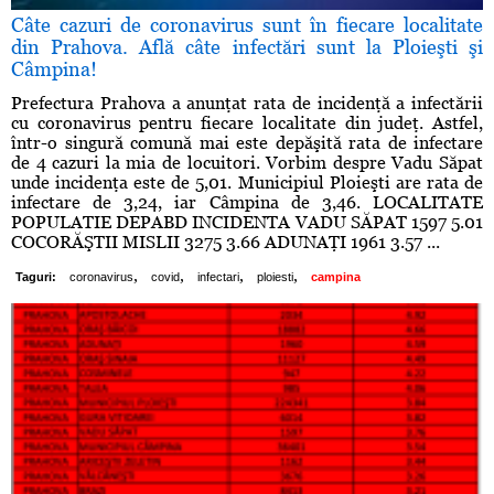
Câte cazuri de coronavirus sunt în fiecare localitate
din Prahova. Află câte infectări sunt la Ploieşti şi
Câmpina!
Prefectura Prahova a anunţat rata de incidenţă a infectării
cu coronavirus pentru fiecare localitate din judeţ. Astfel,
într-o singură comună mai este depăşită rata de infectare
de 4 cazuri la mia de locuitori. Vorbim despre Vadu Săpat
unde incidenţa este de 5,01. Municipiul Ploieşti are rata de
infectare de 3,24, iar Câmpina de 3,46. LOCALITATE
POPULATIE DEPABD INCIDENTA VADU SĂPAT 1597 5.01
COCORĂŞTII MISLII 3275 3.66 ADUNAŢI 1961 3.57 ...
,
,
,
,
Taguri:
coronavirus
covid
infectari
ploiesti
campina