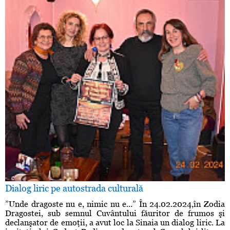
Dialog liric pe autostrada culturală
”Unde dragoste nu e, nimic nu e...” În 24.02.2024,în Zodia
Dragostei, sub semnul Cuvântului făuritor de frumos şi
declanşator de emoţii, a avut loc la Sinaia un dialog liric. La