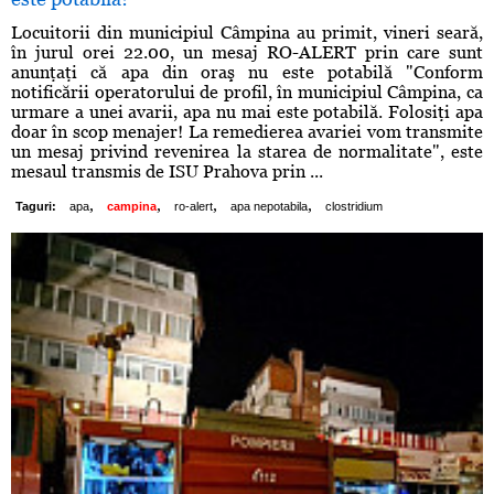
Locuitorii din municipiul Câmpina au primit, vineri seară,
în jurul orei 22.00, un mesaj RO-ALERT prin care sunt
anunţaţi că apa din oraş nu este potabilă "Conform
notificării operatorului de profil, în municipiul Câmpina, ca
urmare a unei avarii, apa nu mai este potabilă. Folosiţi apa
doar în scop menajer! La remedierea avariei vom transmite
un mesaj privind revenirea la starea de normalitate", este
mesaul transmis de ISU Prahova prin ...
,
,
,
,
Taguri:
apa
campina
ro-alert
apa nepotabila
clostridium