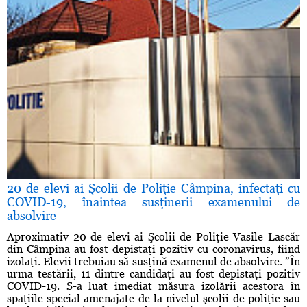
20 de elevi ai Şcolii de Poliţie Câmpina, infectaţi cu
COVID-19, înaintea susţinerii examenului de
absolvire
Aproximativ 20 de elevi ai Şcolii de Poliţie Vasile Lascăr
din Câmpina au fost depistaţi pozitiv cu coronavirus, fiind
izolaţi. Elevii trebuiau să susţină examenul de absolvire. ”În
urma testării, 11 dintre candidaţi au fost depistaţi pozitiv
COVID-19. S-a luat imediat măsura izolării acestora în
spaţiile special amenajate de la nivelul şcolii de poliţie sau