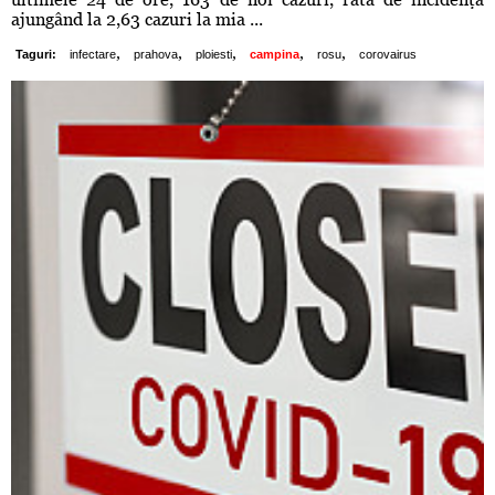
ajungând la 2,63 cazuri la mia ...
,
,
,
,
,
Taguri:
infectare
prahova
ploiesti
campina
rosu
corovairus