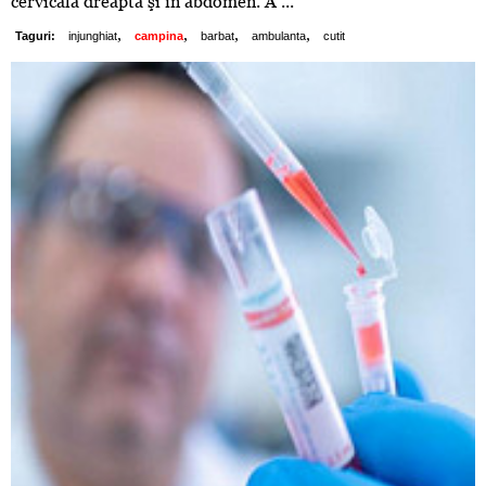
cervicală dreapta şi în abdomen. A ...
,
,
,
,
Taguri:
injunghiat
campina
barbat
ambulanta
cutit