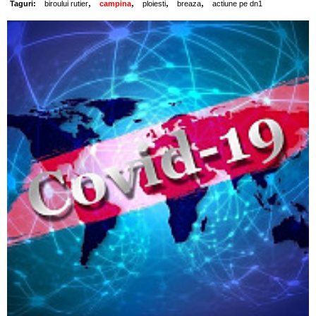
,
,
,
,
Taguri:
biroului rutier
campina
ploiesti
breaza
actiune pe dn1