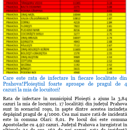
Care este rata de infectare în fiecare localitate din
Prahova!Ploieştiul foarte aproape de pragul de 4
cazuri la mia de locuitori!
Rata de infectare în municipiul Ploieşti a ajuns la 3,84
cazuri la mia de locuitori. 17 localităţi din judeţul Prahova
sunt în scenariul roşu, în şapte dintre acestea incindeţa
depăşind pragul de 4/1000. Cea mai mare rată de incidentă
este în comuna Olari: 8,01. Pe locul doi este comuna
Apostolache cu 4,92 cazuri. Judeţul Prahova a înregistrat în
ultimele 24 de ore, 163 de noi cazuri, rata de incidenţă