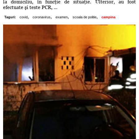
la domiciliu, în funcţie de situaţie. Ulterior, au fost
efectuate şi teste PCR, ...
,
,
,
,
Taguri:
covid
coronavirus
examen
scoala de politie
campina