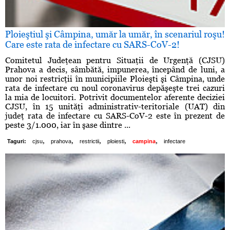
Ploieştiul şi Câmpina, umăr la umăr, în scenariul roşu!
Care este rata de infectare cu SARS-CoV-2!
Comitetul Judeţean pentru Situaţii de Urgenţă (CJSU)
Prahova a decis, sâmbătă, impunerea, începând de luni, a
unor noi restricţii în municipiile Ploieşti şi Câmpina, unde
rata de infectare cu noul coronavirus depăşeşte trei cazuri
la mia de locuitori. Potrivit documentelor aferente deciziei
CJSU, în 15 unităţi administrativ-teritoriale (UAT) din
judeţ rata de infectare cu SARS-CoV-2 este în prezent de
peste 3/1.000, iar în şase dintre ...
,
,
,
,
,
Taguri:
cjsu
prahova
restrictii
ploiesti
campina
infectare