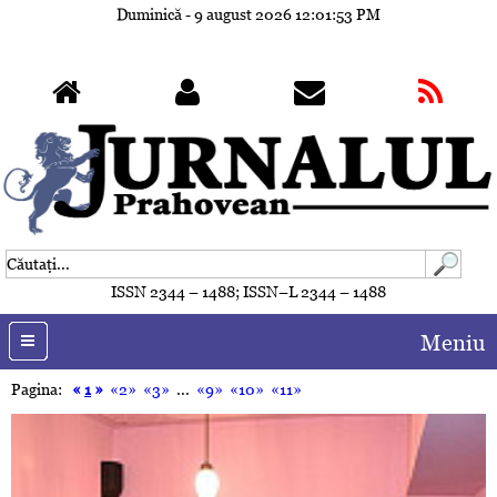
Duminică - 9 august 2026
12:01:56 PM
ISSN 2344 – 1488; ISSN–L 2344 – 1488
Meniu
Pagina:
«
1
»
«2»
«3»
...
«9»
«10»
«11»