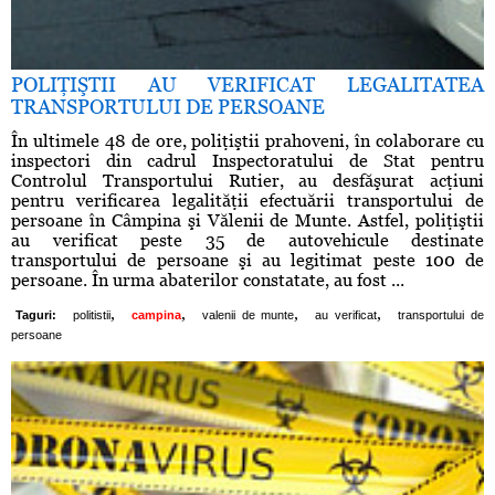
POLIŢIŞTII AU VERIFICAT LEGALITATEA
TRANSPORTULUI DE PERSOANE
În ultimele 48 de ore, poliţiştii prahoveni, în colaborare cu
inspectori din cadrul Inspectoratului de Stat pentru
Controlul Transportului Rutier, au desfăşurat acţiuni
pentru verificarea legalităţii efectuării transportului de
persoane în Câmpina şi Vălenii de Munte. Astfel, poliţiştii
au verificat peste 35 de autovehicule destinate
transportului de persoane şi au legitimat peste 100 de
persoane. În urma abaterilor constatate, au fost ...
,
,
,
,
Taguri:
politistii
campina
valenii de munte
au verificat
transportului de
persoane