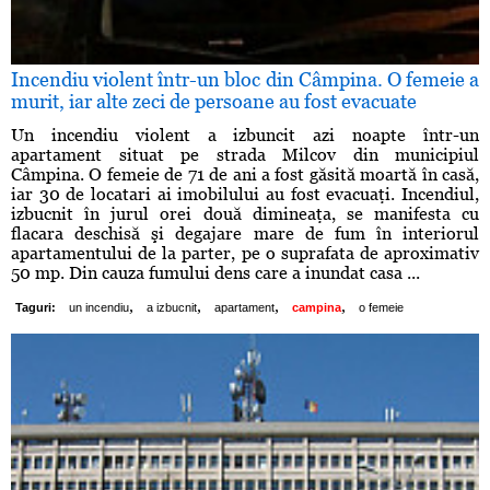
Incendiu violent într-un bloc din Câmpina. O femeie a
murit, iar alte zeci de persoane au fost evacuate
Un incendiu violent a izbuncit azi noapte într-un
apartament situat pe strada Milcov din municipiul
Câmpina. O femeie de 71 de ani a fost găsită moartă în casă,
iar 30 de locatari ai imobilului au fost evacuaţi. Incendiul,
izbucnit în jurul orei două dimineaţa, se manifesta cu
flacara deschisă şi degajare mare de fum în interiorul
apartamentului de la parter, pe o suprafata de aproximativ
50 mp. Din cauza fumului dens care a inundat casa ...
,
,
,
,
Taguri:
un incendiu
a izbucnit
apartament
campina
o femeie