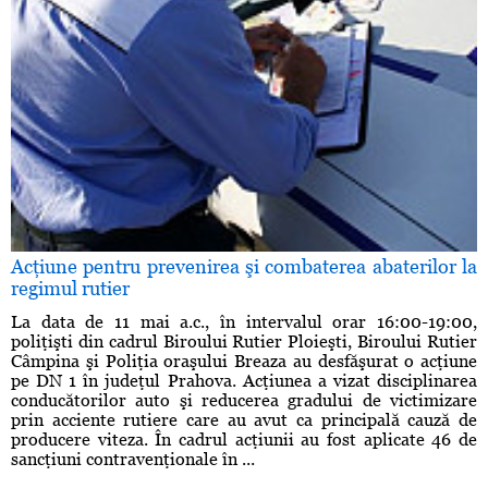
Acţiune pentru prevenirea şi combaterea abaterilor la
regimul rutier
La data de 11 mai a.c., în intervalul orar 16:00-19:00,
poliţişti din cadrul Biroului Rutier Ploieşti, Biroului Rutier
Câmpina şi Poliţia oraşului Breaza au desfăşurat o acţiune
pe DN 1 în judeţul Prahova. Acţiunea a vizat disciplinarea
conducătorilor auto şi reducerea gradului de victimizare
prin acciente rutiere care au avut ca principală cauză de
producere viteza. În cadrul acţiunii au fost aplicate 46 de
sancţiuni contravenţionale în ...