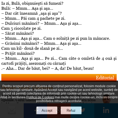
Ia zi, Bulă, obişnuieşti să fumezi?
Bulă: – Mmm… Aşa şi aşa…
– Dar cât înseamnă „aşa şi aşa”?
– Mmm… Păi cam 4 pachete pe zi.
– Dulciuri mănânci? – Mmm… Aşa şi aşa…
Cam 5 ciocolate pe zi.
– Sărat mănânci?
– Mmm… Aşa şi aşa… Cam o solniţă pe zi pun în mâncare.
– Grăsimi mănânci? – Mmm… Aşa şi aşa…
Cam un kil- două de slană pe zi…
– Prăjit mănânci?
– Mmm… Aşa şi aşa… Pe zi… Cam câte o omletă de 4 ouă şi
cartofi prăjiţi, asezonaţi cu cârnaţi
.– Aha… Dar de băut, bei? – A, da! De băut, beau!
Editorial
Pentru scopuri precum afișarea de conținut personalizat, folosim module cookie
Despre "cazul" Gheboasa
sau tehnologii similare. Apăsând Accept sau navigând pe acest website, sunteți de
acord să permiți colectarea de informații prin cookie-uri sau tehnologii similare.
A luat foc internetul, au navalit deontologii, au explodat
Aflați în secțiunea
Politica de Cookies
mai multe despre cookie-uri, inclusiv despre
opiniile. Cazul Gheboasa, la mare concurenta cu fata ucisa
posibilitatea retragerii acordului.
in Mangalia care avea initial 12 ani si fusese violata, iar
apoi 18 si ucisa de colega de camera In fapt, un produs al
gradului de cultura aferent unor concetateni, domnul cu
pricina a fost lasat sa evolueze intr-o siluire a...