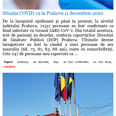
Situaţia COVID-19 în Prahova 11 decembrie 2020
De la începutul epidemiei şi până în prezent, la nivelul
judeţului Prahova, 21512 persoane au fost confirmate ca
fiind infectate cu virusul SARS-CoV-2. Din totalul acestora,
626 de pacienţi au decedat, conform raportărilor Direcţiei
de Sănătate Publică (DSP) Prahova. Ultimele decese
înregistrate au fost în rândul a cinci persoane de sex
masculin (68, 73, 81, 83, 88 ani), toate cu comorbidităţi.
Cele 247 de persoane nou raportate ca ...
,
,
,
,
,
Taguri:
prahova
au decedat
dsp
au fost confirmate
un nou focar
campina