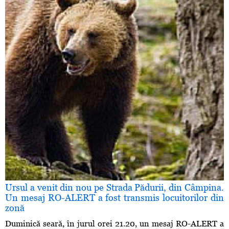
Ursul a venit din nou pe Strada Pădurii, din Câmpina.
Un mesaj RO-ALERT a fost transmis locuitorilor din
zonă
Duminică seară, în jurul orei 21.20, un mesaj RO-ALERT a