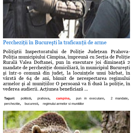
Percheziţii în Bucureşti la traficanţii de arme
Poliţiştii Inspectoratului de Poliţie Judeţean Prahova-
Poliţia municipiului Câmpina, împreună cu Secţia de Poliţie
Rurală Valea Doftanei, pun în executare joi dimineaţă 2
mandate de percheziţie domiciliară, în municipiul Bucureşti
şi într-o comună din judeţ, la locuinţele unui bărbat, în
vârstă de 64 de ani, bănuit de nerespectarea regimului
armelor şi al muniţiilor O persoană va fi dusă la poliţie, în
vederea audierii. Acţiunea beneficiază ...
,
,
,
,
,
Taguri:
politistii
prahova
campina
pun in executare
2 mandate
,
,
perchezitie
bucuresti
regimului armelor si munitiilor