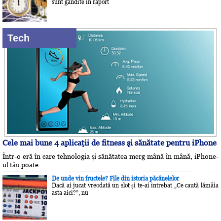
sunt gândite în raport
Tech
Cele mai bune 4 aplicaţii de fitness şi sănătate pentru iPhone
Într-o eră în care tehnologia și sănătatea merg mână în mână, iPhone-
ul tău poate
De unde vin fructele? File din istoria păcănelelor
Dacă ai jucat vreodată un slot și te-ai întrebat „Ce caută lămâia
asta aici?”, nu