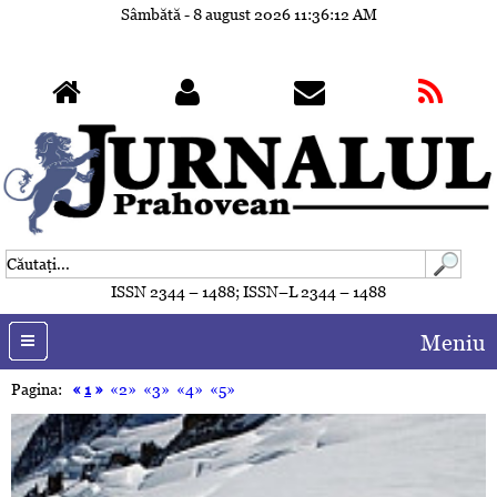
Sâmbătă - 8 august 2026
11:36:14 AM
ISSN 2344 – 1488; ISSN–L 2344 – 1488
Meniu
Pagina:
«
1
»
«2»
«3»
«4»
«5»