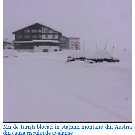
Mii de turişti blocaţi în staţiuni montane din Austria
din cauza riscului de avalanşe