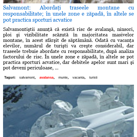
Salvamont: Abordaţi traseele montane cu
responsabilitate; în unele zone e zăpadă, în altele se
pot practica sporturi acvatice
Salvamontiştii anunţă că există risc de avalanşă, ninsori,
ploi şi vizibilitate scăzută în majoritatea masivelor
montane, în acest sfârşit de săptămână. Odată cu vacanţa
elevilor, numărul de turişti va creşte considerabil, dar
traseele trebuie abordate cu responsabilitate, după analiza
factorului de risc. În unele zone e zăpadă, în altele se pot
practica sporturi acvatice, dar debitele apelor sunt mari şi
pot deveni periculoase, ...
,
,
,
,
Taguri:
salvamont
avalansa
munte
vacanta
turisti