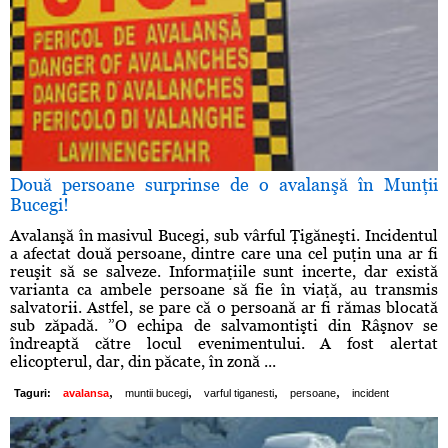
Două persoane surprinse de o avalanşă în Munţii
Bucegi!
Avalanşă în masivul Bucegi, sub vârful Ţigăneşti. Incidentul
a afectat două persoane, dintre care una cel puţin una ar fi
reuşit să se salveze. Informaţiile sunt incerte, dar există
varianta ca ambele persoane să fie în viaţă, au transmis
salvatorii. Astfel, se pare că o persoană ar fi rămas blocată
sub zăpadă. ”O echipa de salvamontişti din Râşnov se
îndreaptă către locul evenimentului. A fost alertat
elicopterul, dar, din păcate, în zonă ...
,
,
,
,
Taguri:
avalansa
muntii bucegi
varful tiganesti
persoane
incident