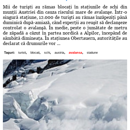
Mii de turişti au rămas blocaţi în staţiunile de schi din
munţii Austriei din cauza riscului mare de avalanşe. Într-o
singură staţiune, 12.000 de turişti au rămas înzăpeziţi până
duminică după-amiază, când experţii au reuşit să declanşeze
controlat o avalanşă. În medie, peste o jumătate de metru
de zăpadă a căzut în partea nordică a Alpilor, începând de
sâmbătă dimineaţa. În staţiunea Obertauern, autorităţile au
declarat că drumurile vor ...
,
,
,
,
,
Taguri:
turisti
blocati
schi
austria
avalansa
statiune