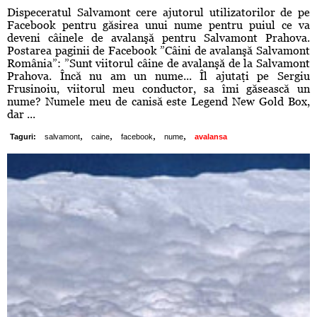
Dispeceratul Salvamont cere ajutorul utilizatorilor de pe
Facebook pentru găsirea unui nume pentru puiul ce va
deveni câinele de avalanşă pentru Salvamont Prahova.
Postarea paginii de Facebook ”Câini de avalanşă Salvamont
România”: ”Sunt viitorul câine de avalanşă de la Salvamont
Prahova. Încă nu am un nume... Îl ajutaţi pe Sergiu
Frusinoiu, viitorul meu conductor, sa îmi găsească un
nume? Numele meu de canisă este Legend New Gold Box,
dar ...
,
,
,
,
Taguri:
salvamont
caine
facebook
nume
avalansa