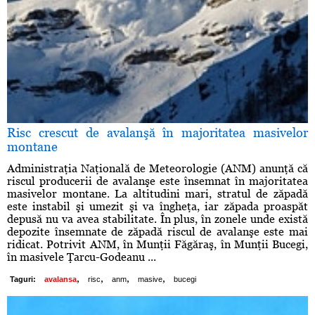
Risc crescut de avalanşă în majoritatea masivelor
montane
Administraţia Naţională de Meteorologie (ANM) anunţă că
riscul producerii de avalanşe este însemnat în majoritatea
masivelor montane. La altitudini mari, stratul de zăpadă
este instabil şi umezit şi va îngheţa, iar zăpada proaspăt
depusă nu va avea stabilitate. În plus, în zonele unde există
depozite însemnate de zăpadă riscul de avalanşe este mai
ridicat. Potrivit ANM, în Munţii Făgăraş, în Munţii Bucegi,
în masivele Ţarcu-Godeanu ...
,
,
,
,
Taguri:
avalansa
risc
anm
masive
bucegi