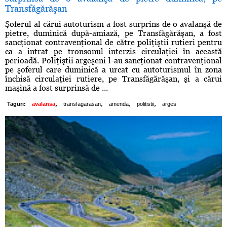
Transfăgărăşan
Şoferul al cărui autoturism a fost surprins de o avalanşă de
pietre, duminică după-amiază, pe Transfăgărăşan, a fost
sancţionat contravenţional de către poliţiştii rutieri pentru
ca a intrat pe tronsonul interzis circulaţiei în această
perioadă. Poliţiştii argeşeni l-au sancţionat contravenţional
pe şoferul care duminică a urcat cu autoturismul în zona
închisă circulaţiei rutiere, pe Transfăgărăşan, şi a cărui
maşină a fost surprinsă de ...
,
,
,
,
Taguri:
avalansa
transfagarasan
amenda
politistii
arges