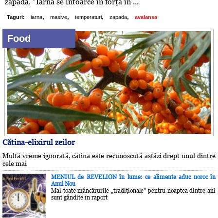
zăpadă. ”Iarna se întoarce în forţă în ...
,
,
,
,
Taguri:
iarna
masive
temperaturi
zapada
avalansa
Food
Cătina-elixirul zeilor
Multă vreme ignorată, cătina este recunoscută astăzi drept unul dintre
cele mai
MENIUL de REVELION în lume: ce alimente aduc noroc în
Anul Nou
Mai toate mâncărurile „tradiţionale” pentru noaptea dintre ani
sunt gândite în raport