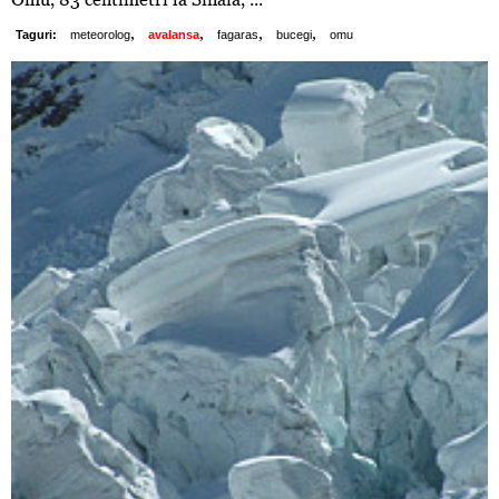
,
,
,
,
Taguri:
meteorolog
avalansa
fagaras
bucegi
omu