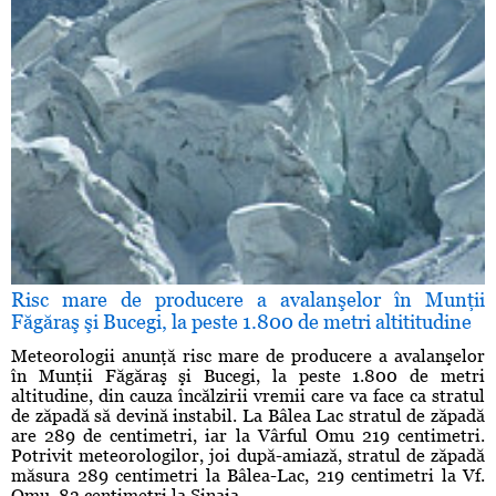
Risc mare de producere a avalanşelor în Munţii
Făgăraş şi Bucegi, la peste 1.800 de metri altititudine
Meteorologii anunţă risc mare de producere a avalanşelor
în Munţii Făgăraş şi Bucegi, la peste 1.800 de metri
altitudine, din cauza încălzirii vremii care va face ca stratul
de zăpadă să devină instabil. La Bâlea Lac stratul de zăpadă
are 289 de centimetri, iar la Vârful Omu 219 centimetri.
Potrivit meteorologilor, joi după-amiază, stratul de zăpadă
măsura 289 centimetri la Bâlea-Lac, 219 centimetri la Vf.
Omu, 83 centimetri la Sinaia, ...