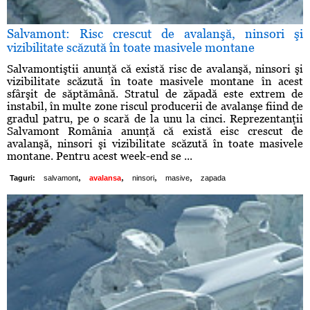
Salvamont: Risc crescut de avalanşă, ninsori şi
vizibilitate scăzută în toate masivele montane
Salvamontiştii anunţă că există risc de avalanşă, ninsori şi
vizibilitate scăzută în toate masivele montane în acest
sfârşit de săptămână. Stratul de zăpadă este extrem de
instabil, în multe zone riscul producerii de avalanşe fiind de
gradul patru, pe o scară de la unu la cinci. Reprezentanţii
Salvamont România anunţă că există eisc crescut de
avalanşă, ninsori şi vizibilitate scăzută în toate masivele
montane. Pentru acest week-end se ...
,
,
,
,
Taguri:
salvamont
avalansa
ninsori
masive
zapada