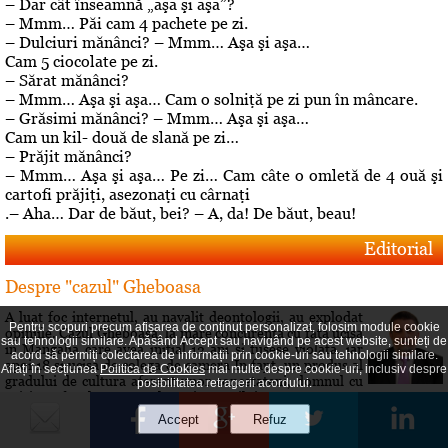
– Dar cât înseamnă „aşa şi aşa”?
– Mmm… Păi cam 4 pachete pe zi.
– Dulciuri mănânci? – Mmm… Aşa şi aşa…
Cam 5 ciocolate pe zi.
– Sărat mănânci?
– Mmm… Aşa şi aşa… Cam o solniţă pe zi pun în mâncare.
– Grăsimi mănânci? – Mmm… Aşa şi aşa…
Cam un kil- două de slană pe zi…
– Prăjit mănânci?
– Mmm… Aşa şi aşa… Pe zi… Cam câte o omletă de 4 ouă şi
cartofi prăjiţi, asezonaţi cu cârnaţi
.– Aha… Dar de băut, bei? – A, da! De băut, beau!
Editorial
Despre "cazul" Gheboasa
A luat foc internetul, au navalit deontologii, au explodat
Pentru scopuri precum afișarea de conținut personalizat, folosim module cookie
opiniile. Cazul Gheboasa, la mare concurenta cu fata ucisa
sau tehnologii similare. Apăsând Accept sau navigând pe acest website, sunteți de
in Mangalia care avea initial 12 ani si fusese violata, iar
acord să permiți colectarea de informații prin cookie-uri sau tehnologii similare.
apoi 18 si ucisa de colega de camera In fapt, un produs al
Aflați în secțiunea
Politica de Cookies
mai multe despre cookie-uri, inclusiv despre
gradului de cultura aferent unor concetateni, domnul cu
posibilitatea retragerii acordului.
pricina a fost lasat sa evolueze intr-o siluire a...
Roberta vs Volo! Game, set: Roberta! Partida încă se