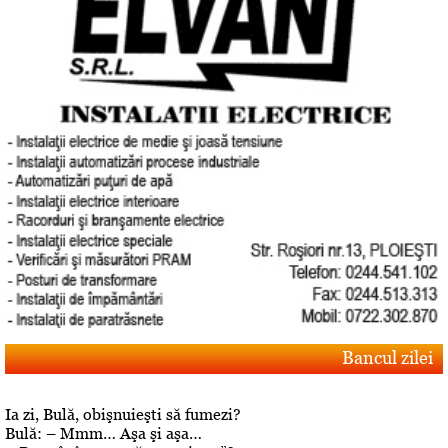
Bancul zilei
Ia zi, Bulă, obişnuieşti să fumezi?
Bulă: – Mmm… Aşa şi aşa…