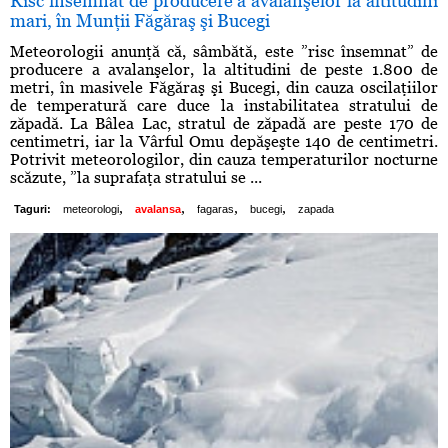
Risc însemnat de producere a avalanşelor la altitudini
mari, în Munţii Făgăraş şi Bucegi
Meteorologii anunţă că, sâmbătă, este ”risc însemnat” de
producere a avalanşelor, la altitudini de peste 1.800 de
metri, în masivele Făgăraş şi Bucegi, din cauza oscilaţiilor
de temperatură care duce la instabilitatea stratului de
zăpadă. La Bâlea Lac, stratul de zăpadă are peste 170 de
centimetri, iar la Vârful Omu depăşeşte 140 de centimetri.
Potrivit meteorologilor, din cauza temperaturilor nocturne
scăzute, ”la suprafaţa stratului se ...
,
,
,
,
Taguri:
meteorologi
avalansa
fagaras
bucegi
zapada