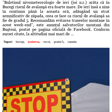
”Buletinul nivometeorologic de ieri (joi n.r.) arăta că în
Bucegi riscul de avalanşă era foarte mare. De ieri însă a nins
în continuu până la aceasta oră, adăugând un strat
semnificativ de zăpada, ceea ce face ca riscul de avalanşă sa
fie de gradul 5. Recomandăm evitarea traseelor montane în
acest week-end”, este anunţul salvatorilor montani din
Buşteni, postat pe pagina oficială de Facebook. Conform
sursei citate, la altitudini mai mari de ...
,
,
,
,
Taguri:
bucegi
avalansa
riscul
gradul 5
zapada