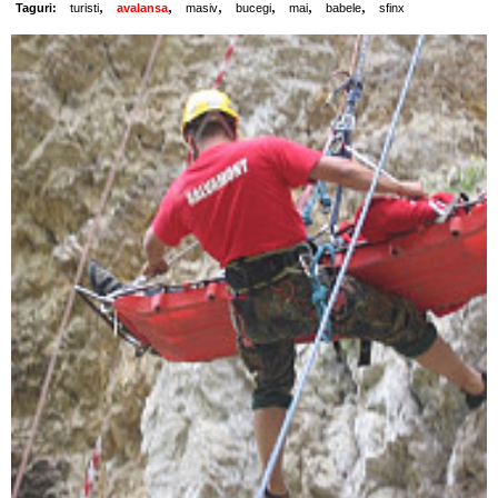
,
,
,
,
,
,
Taguri:
turisti
avalansa
masiv
bucegi
mai
babele
sfinx