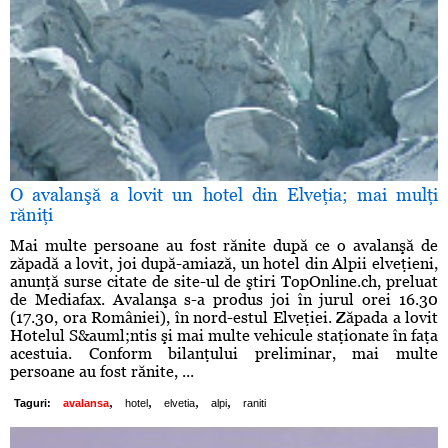
O avalanşă a lovit un hotel din Elveţia; mai mulţi
răniţi
Mai multe persoane au fost rănite după ce o avalanşă de
zăpadă a lovit, joi după-amiază, un hotel din Alpii elveţieni,
anunţă surse citate de site-ul de ştiri TopOnline.ch, preluat
de Mediafax. Avalanşa s-a produs joi în jurul orei 16.30
(17.30, ora României), în nord-estul Elveţiei. Zăpada a lovit
Hotelul S&auml;ntis şi mai multe vehicule staţionate în faţa
acestuia. Conform bilanţului preliminar, mai multe
persoane au fost rănite, ...
,
,
,
,
Taguri:
avalansa
hotel
elvetia
alpi
raniti