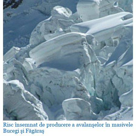
Risc însemnat de producere a avalanşelor în masivele
Bucegi şi Făgăraş