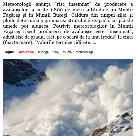
Meteorologii anunţă ”risc însemnat” de producere a
avalanşelor la peste 1.800 de metri altitudine, în Munţii
Făgăraş şi în Munţii Bucegi. Căldura din timpul zilei şi
ploile determină îngreunarea stratului de zăpadă, iar plăcile
umede pot aluneca. Potrivit meteorologilor în Munţii
Făgăraş riscul producerii de avalanşse este ”însemnat”,
adică risc de gradul trei, pe o scară de la unu (redus) la cinci
(foarte mare). ”Valorile termice ridicate, ...
,
,
,
,
Taguri:
avalansa
bucegi
risc
munti
meteorologi