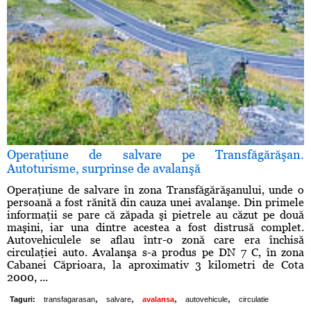
Operaţiune de salvare pe Transfăgărăşan.
Autoturisme, surprinse de avalanşă
Operaţiune de salvare în zona Transfăgărăşanului, unde o
persoană a fost rănită din cauza unei avalanşe. Din primele
informaţii se pare că zăpada şi pietrele au căzut pe două
maşini, iar una dintre acestea a fost distrusă complet.
Autovehiculele se aflau într-o zonă care era închisă
circulaţiei auto. Avalanşa s-a produs pe DN 7 C, în zona
Cabanei Căprioara, la aproximativ 3 kilometri de Cota
2000, ...
,
,
,
,
Taguri:
transfagarasan
salvare
avalansa
autovehicule
circulatie