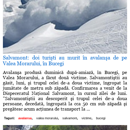
Salvamont: doi turişti au murit în avalanşa de pe
Valea Morarului, în Bucegi
Avalanşa produsă duminică după-amiază, în Bucegi, pe
Valea Morarului, a făcut două victime. Salvamontiştii au
găsit, luni, şi trupul celei de-a doua victime, îngropat la
jumătate de metru sub zăpadă. Confirmarea a venit de la
Dispeceratul Naţional Salvamont, în cursul zilei de luni.
"Salvamontiştii au descoperit şi trupul celei de-a doua
persoane, decedată, îngropată la cca 50 cm sub zăpadă şi
pregătesc acum acţiunea de transport la ...
,
,
,
,
Taguri:
avalansa
valea morarului
salvamont
victime
bucegi