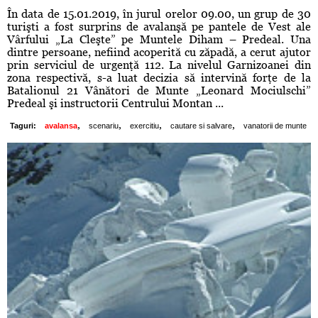
În data de 15.01.2019, în jurul orelor 09.00, un grup de 30
turişti a fost surprins de avalanşă pe pantele de Vest ale
Vârfului „La Cleşte” pe Muntele Diham – Predeal. Una
dintre persoane, nefiind acoperită cu zăpadă, a cerut ajutor
prin serviciul de urgenţă 112. La nivelul Garnizoanei din
zona respectivă, s-a luat decizia să intervină forţe de la
Batalionul 21 Vânători de Munte „Leonard Mociulschi”
Predeal şi instructorii Centrului Montan ...
,
,
,
,
Taguri:
avalansa
scenariu
exercitiu
cautare si salvare
vanatorii de munte