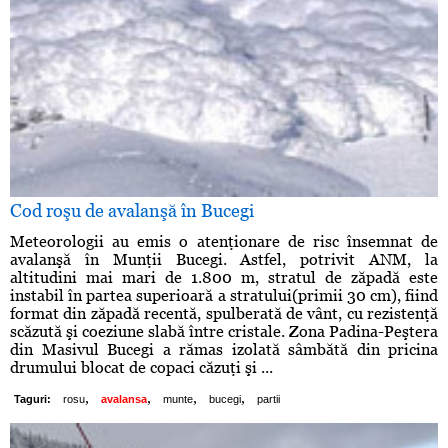
Cod roşu de avalanşă în Bucegi
Meteorologii au emis o atenţionare de risc însemnat de
avalanşă în Munţii Bucegi. Astfel, potrivit ANM, la
altitudini mai mari de 1.800 m, stratul de zăpadă este
instabil în partea superioară a stratului(primii 30 cm), fiind
format din zăpadă recentă, spulberată de vânt, cu rezistenţă
scăzută şi coeziune slabă între cristale. Zona Padina-Peştera
din Masivul Bucegi a rămas izolată sâmbătă din pricina
drumului blocat de copaci căzuţi şi ...
,
,
,
,
Taguri:
rosu
avalansa
munte
bucegi
partii