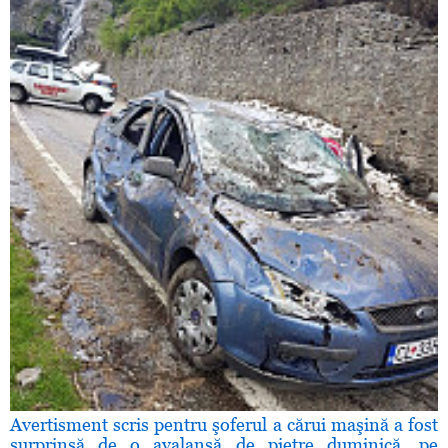
Avertisment scris pentru şoferul a cărui maşină a fost
surprinsă de o avalanşă de pietre duminică, pe