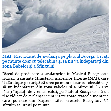
MAI: Risc ridicat de avalanşă pe platoul Bucegi. Urcaţi
pe munte doar cu telecabina şi să nu vă îndepărtaţi din
zona Babelor şi a Sfinxului
Riscul de producere a avalanşelor în Masivul Bucegi este
ridicat, transmite Ministerul Afacerilor Interne (MAI), care
îi sfătuieşte pe turişti să urce pe munte doar cu telecabina şi
să nu îndepărteze din zona Babelor şi a Sfinxului. "Nu vă
lăsaţi înşelaţi de vremea caldă, pe Platoul Bucegi există un
risc ridicat de avalanşă! Sunt vizate toate traseele montane
care pornesc din Buşteni către crestele Bucegilor. Vă
sfătuim să urcaţi pe munte ...