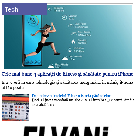
Tech
Cele mai bune 4 aplicaţii de fitness şi sănătate pentru iPhone
Într-o eră în care tehnologia și sănătatea merg mână în mână, iPhone-
ul tău poate
De unde vin fructele? File din istoria păcănelelor
Dacă ai jucat vreodată un slot și te-ai întrebat „Ce caută lămâia
asta aici?”, nu