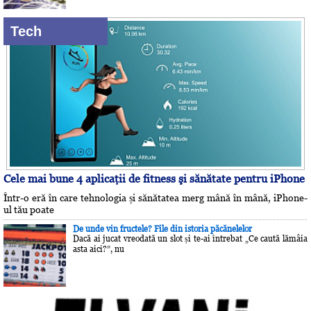
Tech
Cele mai bune 4 aplicaţii de fitness şi sănătate pentru iPhone
Într-o eră în care tehnologia și sănătatea merg mână în mână, iPhone-
ul tău poate
De unde vin fructele? File din istoria păcănelelor
Dacă ai jucat vreodată un slot și te-ai întrebat „Ce caută lămâia
asta aici?”, nu