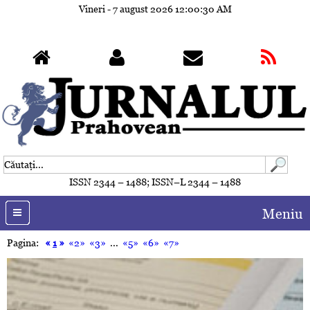
Vineri - 7 august 2026
12:00:33 AM
ISSN 2344 – 1488; ISSN–L 2344 – 1488
Meniu
Pagina:
«
1
»
«2»
«3»
...
«5»
«6»
«7»