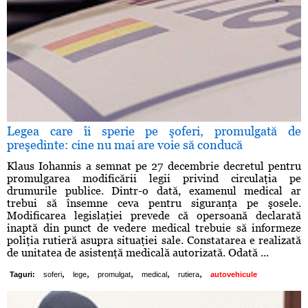
Legea care îi sperie pe şoferi, promulgată de
preşedinte: cine nu mai are voie să conducă
Klaus Iohannis a semnat pe 27 decembrie decretul pentru
promulgarea modificării legii privind circulaţia pe
drumurile publice. Dintr-o dată, examenul medical ar
trebui să însemne ceva pentru siguranţa pe şosele.
Modificarea legislaţiei prevede că opersoană declarată
inaptă din punct de vedere medical trebuie să informeze
poliţia rutieră asupra situaţiei sale. Constatarea e realizată
de unitatea de asistenţă medicală autorizată. Odată ...
,
,
,
,
,
Taguri:
soferi
lege
promulgat
medical
rutiera
autovehicule