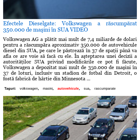
Efectele Dieselgate: Volkswagen a răscumpărat
350.000 de maşini în SUA VIDEO
Volkswagen AG a plătit mai mult de 7,4 miliarde de dolari
pentru a răscumpăra aproximativ 350.000 de autovehicule
diesel din SUA, pe care le păstrează în 37 de spaţii până va
afla ce are voie să facă cu ele. În aşteptarea unei decizii a
autorităţilor SUA privind modificările ce pot fi făcute,
Volkswagen a depozitat mai mult de 350.000 de maşini în
37 de loturi, inclusiv un stadion de fotbal din Detroit, o
fostă fabrică de hârtie din Minnesota ...
,
,
,
,
Taguri:
volkswagen
masini
autovehicule
sua
rascumparate