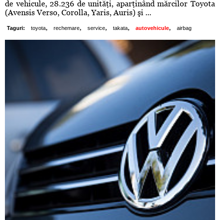
de vehicule, 28.236 de unităţi, aparţinând mărcilor Toyota
(Avensis Verso, Corolla, Yaris, Auris) şi ...
,
,
,
,
,
Taguri:
toyota
rechemare
service
takata
autovehicule
airbag