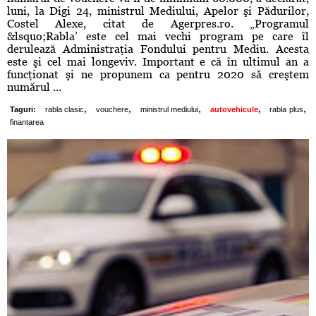
luni, la Digi 24, ministrul Mediului, Apelor şi Pădurilor,
Costel Alexe, citat de Agerpres.ro. „Programul
&lsquo;Rabla’ este cel mai vechi program pe care îl
derulează Administraţia Fondului pentru Mediu. Acesta
este şi cel mai longeviv. Important e că în ultimul an a
funcţionat şi ne propunem ca pentru 2020 să creştem
numărul ...
,
,
,
,
,
Taguri:
rabla clasic
vouchere
ministrul mediului
autovehicule
rabla plus
finantarea