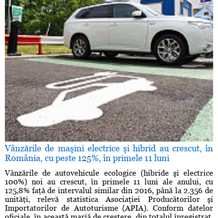
Vânzările de maşini electrice şi hibrid au crescut, în
România, cu peste 125%, în primele 11 luni
Vânzările de autovehicule ecologice (hibride şi electrice
100%) noi au crescut, în primele 11 luni ale anului, cu
125,8% faţă de intervalul similar din 2016, până la 2.356 de
unităţi, relevă statistica Asociaţiei Producătorilor şi
Importatorilor de Autoturisme (APIA). Conform datelor
oficiale, în această marjă de creştere, din totalul înregistrat,