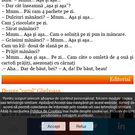
– Dar cât înseamnă „aşa şi aşa”?
– Mmm… Păi cam 4 pachete pe zi.
– Dulciuri mănânci? – Mmm… Aşa şi aşa…
Cam 5 ciocolate pe zi.
– Sărat mănânci?
– Mmm… Aşa şi aşa… Cam o solniţă pe zi pun în mâncare.
– Grăsimi mănânci? – Mmm… Aşa şi aşa…
Cam un kil- două de slană pe zi…
– Prăjit mănânci?
– Mmm… Aşa şi aşa… Pe zi… Cam câte o omletă de 4 ouă şi
cartofi prăjiţi, asezonaţi cu cârnaţi
.– Aha… Dar de băut, bei? – A, da! De băut, beau!
Editorial
Despre "cazul" Gheboasa
Pentru scopuri precum afișarea de conținut personalizat, folosim module cookie
A luat foc internetul, au navalit deontologii, au explodat
sau tehnologii similare. Apăsând Accept sau navigând pe acest website, sunteți de
opiniile. Cazul Gheboasa, la mare concurenta cu fata ucisa
acord să permiți colectarea de informații prin cookie-uri sau tehnologii similare.
in Mangalia care avea initial 12 ani si fusese violata, iar
Aflați în secțiunea
Politica de Cookies
mai multe despre cookie-uri, inclusiv despre
apoi 18 si ucisa de colega de camera In fapt, un produs al
posibilitatea retragerii acordului.
gradului de cultura aferent unor concetateni, domnul cu
pricina a fost lasat sa evolueze intr-o siluire a...