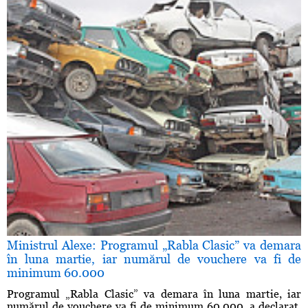
Ministrul Alexe: Programul „Rabla Clasic” va demara
în luna martie, iar numărul de vouchere va fi de
minimum 60.000
Programul „Rabla Clasic” va demara în luna martie, iar
numărul de vouchere va fi de minimum 60.000, a declarat,