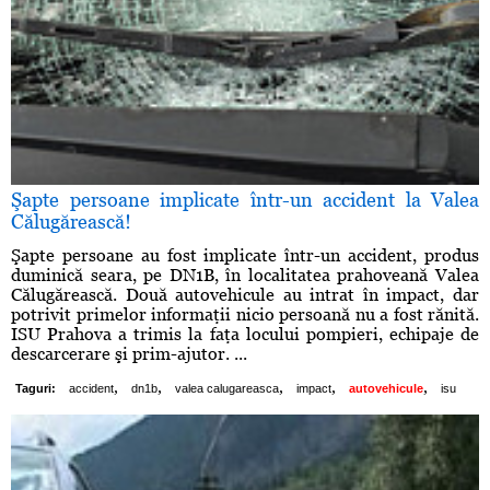
Şapte persoane implicate într-un accident la Valea
Călugărească!
Şapte persoane au fost implicate într-un accident, produs
duminică seara, pe DN1B, în localitatea prahoveană Valea
Călugărească. Două autovehicule au intrat în impact, dar
potrivit primelor informaţii nicio persoană nu a fost rănită.
ISU Prahova a trimis la faţa locului pompieri, echipaje de
descarcerare şi prim-ajutor. ...
,
,
,
,
,
Taguri:
accident
dn1b
valea calugareasca
impact
autovehicule
isu