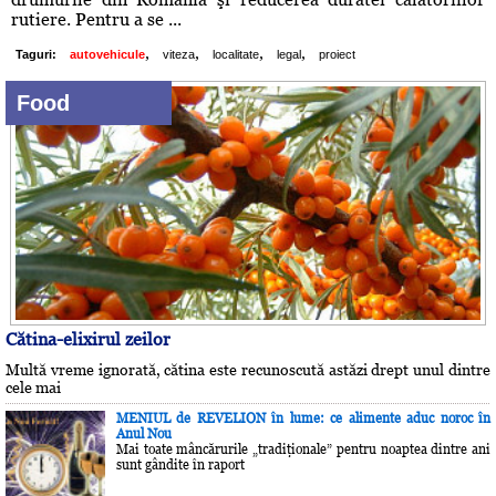
rutiere. Pentru a se ...
,
,
,
,
Taguri:
autovehicule
viteza
localitate
legal
proiect
Food
Cătina-elixirul zeilor
Multă vreme ignorată, cătina este recunoscută astăzi drept unul dintre
cele mai
MENIUL de REVELION în lume: ce alimente aduc noroc în
Anul Nou
Mai toate mâncărurile „tradiţionale” pentru noaptea dintre ani
sunt gândite în raport