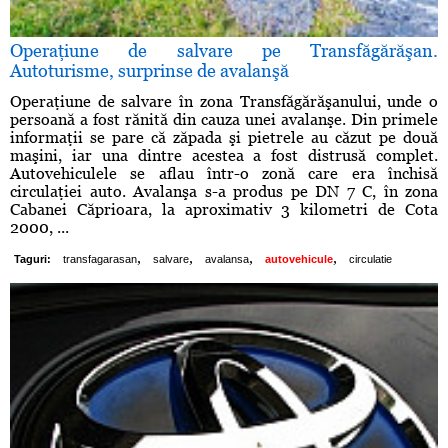
Operaţiune de salvare pe Transfăgărăşan.
Autoturisme, surprinse de avalanşă
Operaţiune de salvare în zona Transfăgărăşanului, unde o
persoană a fost rănită din cauza unei avalanşe. Din primele
informaţii se pare că zăpada şi pietrele au căzut pe două
maşini, iar una dintre acestea a fost distrusă complet.
Autovehiculele se aflau într-o zonă care era închisă
circulaţiei auto. Avalanşa s-a produs pe DN 7 C, în zona
Cabanei Căprioara, la aproximativ 3 kilometri de Cota
2000, ...
,
,
,
,
Taguri:
transfagarasan
salvare
avalansa
autovehicule
circulatie