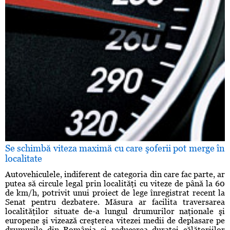
Se schimbă viteza maximă cu care şoferii pot merge în
localitate
Autovehiculele, indiferent de categoria din care fac parte, ar
putea să circule legal prin localităţi cu viteze de până la 60
de km/h, potrivit unui proiect de lege înregistrat recent la
Senat pentru dezbatere. Măsura ar facilita traversarea
localităţilor situate de-a lungul drumurilor naţionale şi
europene şi vizează creşterea vitezei medii de deplasare pe
drumurile din România şi reducerea duratei călătoriilor