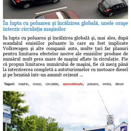
În lupta cu poluarea şi încălzirea globală, unele oraşe
interzic circulaţia maşinilor
În lupta cu poluarea şi încălzirea globală şi, mai ales, după
scandalul emisiilor poluante în care au fost implicate
Volkswagen şi alte companii auto, multe ţari fac planuri
pentru limitarea efectelor nocive ale emisiilor produse de
numărul mult prea mare de maşini aflate în circulaţie. Fie
că propun limitarea numărului de maşini, fie că merg până
la interzicerea completă a autoturismelor cu motoare diesel
şi pe benzină într-un anumit orizont ...
,
,
,
,
,
,
Taguri:
madrin
orase
circulatie
autovehicule
poluare
emisii
diesel