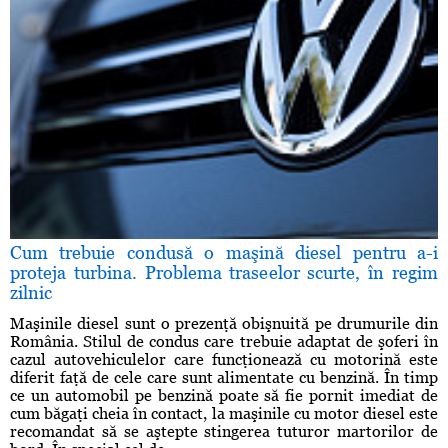
Cum trebuie condusă o maşină diesel pentru a-i
proteja turbina. Problema traseelor scurte, în regim
zilnic
Maşinile diesel sunt o prezenţă obişnuită pe drumurile din
România. Stilul de condus care trebuie adaptat de şoferi în
cazul autovehiculelor care funcţionează cu motorină este
diferit faţă de cele care sunt alimentate cu benzină. În timp
ce un automobil pe benzină poate să fie pornit imediat de
cum băgaţi cheia în contact, la maşinile cu motor diesel este
recomandat să se aştepte stingerea tuturor martorilor de