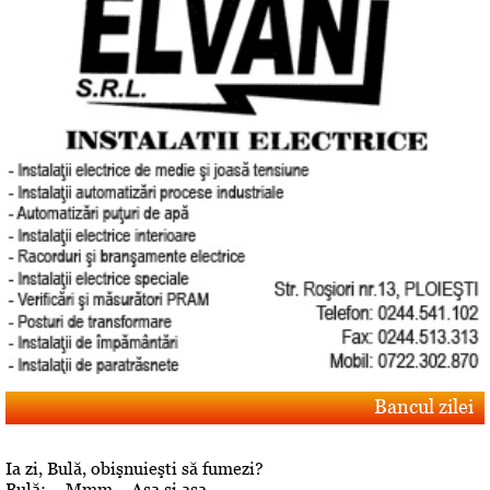
Bancul zilei
Ia zi, Bulă, obişnuieşti să fumezi?
Bulă: – Mmm… Aşa şi aşa…