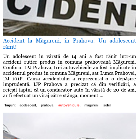
Accident la Măgureni, în Prahova! Un adolescent
rănit!
Un adolescent în vârstă de 14 ani a fost rănit într-un
accident rutier produs în comuna prahoveană Măgureni.
Conform IPJ Prahova, trei autovehicule au fost implicate în
accidentul produs în comuna Măgureni, sat Lunca Prahovei,
DJ 101P. Cauza accidentului a reprezentat-o o depăşire
imprudentă. IJP Prahova a precizat că din verificări, a
reieşit faptul că un conducator auto în vârstă de 20 de ani,
ar fi efectuat un viraj către stânga, moment ...
,
,
,
,
Taguri:
adolescent
prahova
autovehicule
magureni
sofer