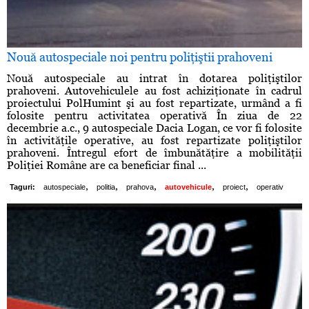
Nouă autospeciale noi pentru poliţiştii prahoveni
Nouă autospeciale au intrat în dotarea poliţiştilor
prahoveni. Autovehiculele au fost achiziţionate în cadrul
proiectului PolHumint şi au fost repartizate, urmând a fi
folosite pentru activitatea operativă În ziua de 22
decembrie a.c., 9 autospeciale Dacia Logan, ce vor fi folosite
în activităţile operative, au fost repartizate poliţiştilor
prahoveni. Întregul efort de îmbunătăţire a mobilităţii
Poliţiei Române are ca beneficiar final ...
,
,
,
,
,
Taguri:
autospeciale
politia
prahova
autovehicule
proiect
operativ