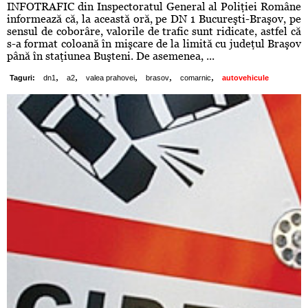
INFOTRAFIC din Inspectoratul General al Poliţiei Române
informează că, la această oră, pe DN 1 Bucureşti-Braşov, pe
sensul de coborâre, valorile de trafic sunt ridicate, astfel că
s-a format coloană în mişcare de la limită cu judeţul Braşov
până în staţiunea Buşteni. De asemenea, ...
,
,
,
,
,
Taguri:
dn1
a2
valea prahovei
brasov
comarnic
autovehicule