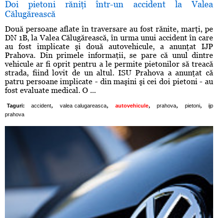
Doi pietoni răniţi într-un accident la Valea
Călugărească
Două persoane aflate în traversare au fost rănite, marţi, pe
DN 1B, la Valea Călugărească, în urma unui accident în care
au fost implicate şi două autovehicule, a anunţat IJP
Prahova. Din primele informaţii, se pare că unul dintre
vehicule ar fi oprit pentru a le permite pietonilor să treacă
strada, fiind lovit de un altul. ISU Prahova a anunţat că
patru persoane implicate - din maşini şi cei doi pietoni - au
fost evaluate medical. O ...
,
,
,
,
,
Taguri:
accident
valea calugareasca
autovehicule
prahova
pietoni
ijp
prahova