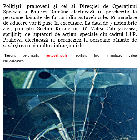
Poliţiştii prahoveni şi cei ai Direcţiei de Operaţiuni
Speciale a Poliţiei Române efectuează 10 percheziţii la
persoane bănuite de furturi din autovehicule. 10 mandate
de aducere vor fi puse în executare. La data de 7 noiembrie
a.c., poliţiştii Secţiei Rurale nr. 10 Valea Călugărească,
sprijiniţi de luptători de acţiuni speciale din cadrul I.J.P.
Prahova, efectuează 10 percheziţii la persoane bănuite de
săvârşirea mai multor infracţiuni de ...
,
,
,
,
,
Taguri:
perchezitii
autovehicule
politisti
hoti
mandate
valea
calugareasca