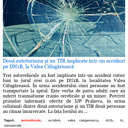
Două autoturisme şi un TIR implicate într-un accident
pe DN1B, la Valea Călugărească
Trei autovehicule au fost implicate într-un accident rutier
luni în jurul orei 11.00 pe DN1B, în localitatea Valea
Călugărească. În urma accidentului cinci persoane au fost
transportate la spital. Este vorba de patru adulţi care au
suferit traumatisme cranio cerebrale şi un minor. Potrivit
primelor informaţii oferite de IJP Prahova, în urma
coliziunii dintre două autoturisme şi un TIR două persoane
au rămas încarcerate. La faţa locului au ...
,
,
,
,
,
Taguri:
autovehicule
accident
valea calugareasca
dn1b
tir
autospeciale