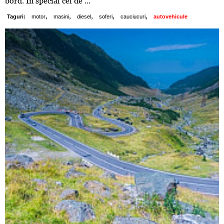
bord. În special cel de ...
,
,
,
,
,
Taguri:
motor
masini
diesel
soferi
cauciucuri
autovehicule