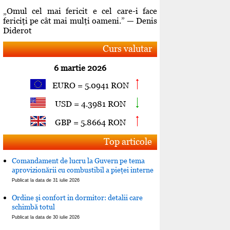
„Omul cel mai fericit e cel care-i face
fericiţi pe cât mai mulţi oameni.” — Denis
Diderot
Curs valutar
6 martie 2026
EURO = 5.0941 RON
USD = 4.3981 RON
GBP = 5.8664 RON
Top articole
Comandament de lucru la Guvern pe tema
aprovizionării cu combustibil a pieţei interne
Publicat la data de 31 iulie 2026
Ordine şi confort in dormitor: detalii care
schimbă totul
Publicat la data de 30 iulie 2026