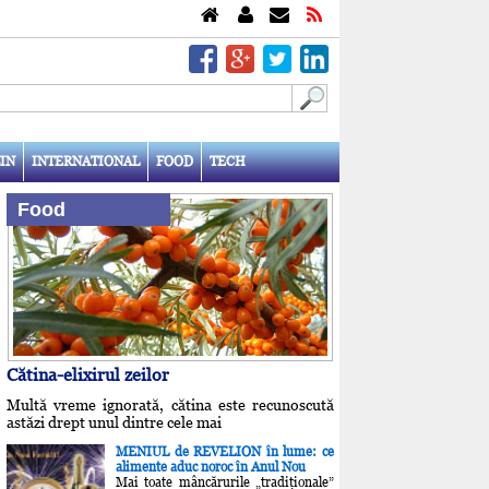
IN
INTERNATIONAL
FOOD
TECH
Food
Cătina-elixirul zeilor
Multă vreme ignorată, cătina este recunoscută
astăzi drept unul dintre cele mai
MENIUL de REVELION în lume: ce
alimente aduc noroc în Anul Nou
Mai toate mâncărurile „tradiţionale”