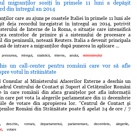
nţul migranţilor sosiţi în primele 11 luni a depăşit
rd din întregul an 2014
ilor care au ajuns pe coastele Italiei în primele 11 luni ale
it deja recordul înregistrat în întregul an 2014, potrivit
nisterului de Interne de la Roma, o situaţie care intensifică
pra centrelor de primire şi a sistemului de procesare a
il din peninsulă, notează Reuters. Italia a devenit principala
nă de intrare a migranţilor după punerea în aplicare ...
,
,
,
,
,
presiunea
intregul
statisticii
interne
anului
ministerului
is un call-center pentru românii care vor să afle
spre votul în străinătate
 Consular al Ministerului Afacerilor Externe a deschis un
 cadrul Centrului de Contact şi Suport al Cetăţenilor Români
e în care românii din afara graniţelor pot afla informaţii
n care pot vota la alegerile parlamentare din 11 decembrie
iile de votare din apropierea lor. ”Centrul de Contact şi
ţenilor Români din Străinătate poate fi apelat 24 de ore / 7
,
,
,
,
,
,
,
deschis
romani
departamentul
parlamentare
decembrie
alegerile
,
ui
votare