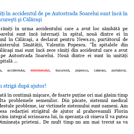
ţi în accidentul de pe Autostrada Soarelui sunt încă în
cureşti şi Călăraşi
 răniţi în urma accidentului care a avut loc sâmbătă pe
arelui sunt încă internaţi în spital, nouă dintre ei în
nul în Călăraşi, a declarat pentru News.ro, purtătorul de
isterului Sănătăţii, Valentin Popescu. "În spitalele din
ălăraşi mai sunt încă zece răniţi din accidentul care a avut
 pe Autostrada Soarelui. Nouă dintre ei sunt în unităţi
itală ...
,
,
,
,
,
,
,
a
accidentului
ministerului
bucuresti
popescu
calarasi
purtatorul
 strigă după ajutor!
lată în continuă mişcare, de foarte puţine ori mai găsim timp
lta problemele semenilor. Din păcate, sistemul medical
estule probleme, iar victimele sistemului sunt oameni. Am
esa redacţiei strigătul de ajutor al prahoveanuli Florin
ăm integral scrisoarea lui, în speranţa că cineva îl va putea
Dimineaţa prieteni.. De mult timp nu am mai trecut sa va