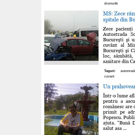
drumurile
MS: Zece răni
spitale din Bu
Zece pacienţi
Autostrada So
Bucureşti şi u
cuvânt al Min
Bucureşti şi C
loc, sâmbătă,
sanitare din Cap
Taguri:
autostrad
cuvant
Un prahovean
Într-o lume af
pentru a ascu
românesc are d
primit pe adr
Popescu. Public
ajuta. "Bună 
salut asa ...