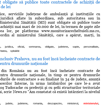
t obligate să publice toate contractele de achiziţii de
de lei
lice, serviciile judeţene de ambulanţă şi instituţiile cu
 juridică aflate în subordinea, sub autoritatea sau în
inisterului Sănătăţii (MS) sunt obligate să publice toate
 achiziţii mai mari de 20.000 de lei, în termen de şapte zile
a lor, pe platforma www.monitorizarecheltuieli.ms.ro,
 ordin al ministrului Sănătăţii, care a apărut, marţi, în
,
,
,
,
,
,
,
,
a
juridica
oficial
semnarea
obligate
judetene
sapte
personalitate
,
ritatea
spitalele
 inclusiv Prahova, nu au fost încă încheiate contracte de
pentru drumurile naţionale
 din România nu au fost încă încheiate contracte de
entru drumurile naţionale, în timp ce pentru drumurile
durile de contractare s-au finalizat în 34 de judeţe, anunţă
acerilor Interne, în urma întâlnirilor pe care le-a avut
ş Tudorache cu prefecţii şi cu şefii structurilor teritoriale
i, scrie News.ro "Am constatat că există întârzieri la nivelul
,
,
,
,
,
,
,
e
judete
judetene
romania
deszapezire
ministerul
ministerului