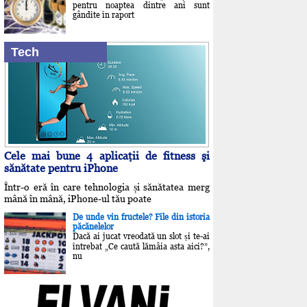
pentru noaptea dintre ani sunt
gândite în raport
Tech
Cele mai bune 4 aplicaţii de fitness şi
sănătate pentru iPhone
Într-o eră în care tehnologia și sănătatea merg
mână în mână, iPhone-ul tău poate
De unde vin fructele? File din istoria
păcănelelor
Dacă ai jucat vreodată un slot și te-ai
întrebat „Ce caută lămâia asta aici?”,
nu