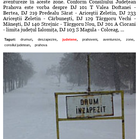
aventureze în aceste zone. Conform Consiliului Judeţean
Prahova este vorba despre DJ 101 T Valea Doftanei -
Bertea, DJ 219 Predealu Sărat - Ariceştii Zeletin, DJ 233
Ariceştii Zeletin - Cărbuneşti, DJ 129 Târgşoru Vechi -
Măneşti, DJ 140 Strejnic - Târgşoru Nou, DJ 201 A Ciorani
- limita judeţul Ialomiţa, DJ 103 S Magula - Colceag, ...
,
,
,
,
,
,
Taguri:
drumuri
deszapezire
judetene
prahoveni
aventureze
zone
,
consiliul judetean
prahova