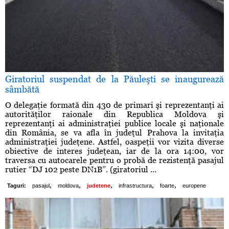
Giratoriul suspendat de la Păuleşti se inaugurează
sâmbătă
O delegaţie formată din 430 de primari şi reprezentanţi ai
autorităţilor raionale din Republica Moldova şi
reprezentanţi ai administraţiei publice locale şi naţionale
din România, se va afla în judeţul Prahova la invitaţia
administraţiei judeţene. Astfel, oaspeţii vor vizita diverse
obiective de interes judeţean, iar de la ora 14:00, vor
traversa cu autocarele pentru o probă de rezistenţă pasajul
rutier “DJ 102 peste DN1B”. (giratoriul ...
,
,
,
,
,
Taguri:
pasajul
moldova
judetene
infrastructura
foarte
europene