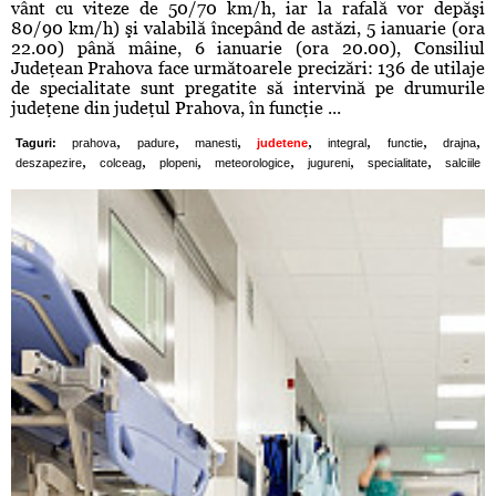
vânt cu viteze de 50/70 km/h, iar la rafală vor depăşi
80/90 km/h) şi valabilă începând de astăzi, 5 ianuarie (ora
22.00) până mâine, 6 ianuarie (ora 20.00), Consiliul
Judeţean Prahova face următoarele precizări: 136 de utilaje
de specialitate sunt pregatite să intervină pe drumurile
judeţene din judeţul Prahova, în funcţie ...
,
,
,
,
,
,
,
Taguri:
prahova
padure
manesti
judetene
integral
functie
drajna
,
,
,
,
,
,
deszapezire
colceag
plopeni
meteorologice
jugureni
specialitate
salciile