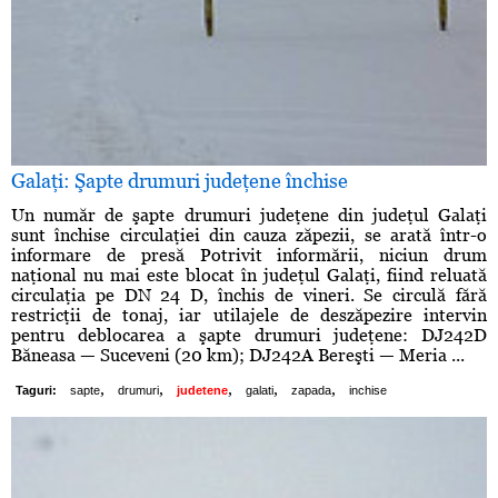
Galaţi: Şapte drumuri judeţene închise
Un număr de şapte drumuri judeţene din judeţul Galaţi
sunt închise circulaţiei din cauza zăpezii, se arată într-o
informare de presă Potrivit informării, niciun drum
naţional nu mai este blocat în judeţul Galaţi, fiind reluată
circulaţia pe DN 24 D, închis de vineri. Se circulă fără
restricţii de tonaj, iar utilajele de deszăpezire intervin
pentru deblocarea a şapte drumuri judeţene: DJ242D
Băneasa — Suceveni (20 km); DJ242A Bereşti — Meria ...
,
,
,
,
,
Taguri:
sapte
drumuri
judetene
galati
zapada
inchise