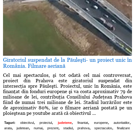
Giratoriul suspendat de la Păuleşti- un proiect unic în
România. Filmare aeriană
Cel mai spectaculos, şi tot odată cel mai controversat,
proiect din Prahova este giratoriul suspendat din
intersecţia spre Păuleşti. Proiectul, unic în România, este
finanţat din fonduri europene şi va costa aproximativ 79 de
milioane de lei, contribuţia Consiliului Judeţean Prahova
fiind de numai trei milioane de lei. Stadiul lucrărilor este
de aproximativ 80%, iar o filmare aeriană postată pe un
ploieştean pe youtube arată că obiectivul ...
,
,
,
,
,
,
Taguri:
obiectivul
proiectul
judetene
finantat
europene
autoritatilor
,
,
,
,
,
,
,
arata
judetean
numai
prezent
stadiul
prahova
spectaculos
finalizare