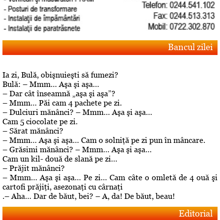
Bancul zilei
Ia zi, Bulă, obişnuieşti să fumezi?
Bulă: – Mmm… Aşa şi aşa…
– Dar cât înseamnă „aşa şi aşa”?
– Mmm… Păi cam 4 pachete pe zi.
– Dulciuri mănânci? – Mmm… Aşa şi aşa…
Cam 5 ciocolate pe zi.
– Sărat mănânci?
– Mmm… Aşa şi aşa… Cam o solniţă pe zi pun în mâncare.
– Grăsimi mănânci? – Mmm… Aşa şi aşa…
Cam un kil- două de slană pe zi…
– Prăjit mănânci?
– Mmm… Aşa şi aşa… Pe zi… Cam câte o omletă de 4 ouă şi
cartofi prăjiţi, asezonaţi cu cârnaţi
.– Aha… Dar de băut, bei? – A, da! De băut, beau!
Editorial