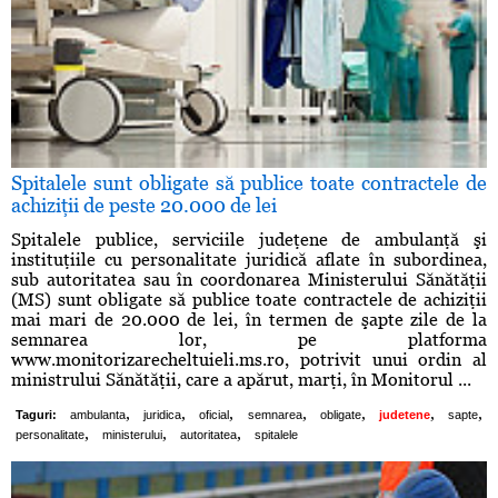
Spitalele sunt obligate să publice toate contractele de
achiziţii de peste 20.000 de lei
Spitalele publice, serviciile judeţene de ambulanţă şi
instituţiile cu personalitate juridică aflate în subordinea,
sub autoritatea sau în coordonarea Ministerului Sănătăţii
(MS) sunt obligate să publice toate contractele de achiziţii
mai mari de 20.000 de lei, în termen de şapte zile de la
semnarea lor, pe platforma
www.monitorizarecheltuieli.ms.ro, potrivit unui ordin al
ministrului Sănătăţii, care a apărut, marţi, în Monitorul ...
,
,
,
,
,
,
,
Taguri:
ambulanta
juridica
oficial
semnarea
obligate
judetene
sapte
,
,
,
personalitate
ministerului
autoritatea
spitalele