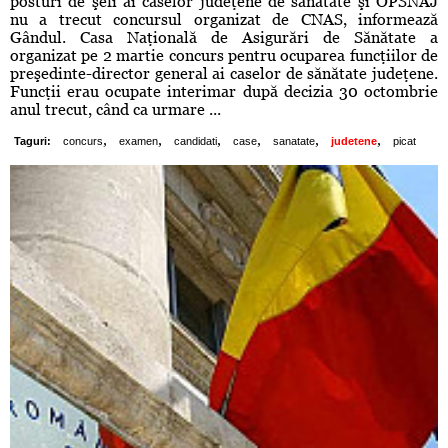
posturi de şefi ai caselor judeţene de sănătate şi OPSNAJ
nu a trecut concursul organizat de CNAS, informează
Gândul. Casa Naţională de Asigurări de Sănătate a
organizat pe 2 martie concurs pentru ocuparea funcţiilor de
preşedinte-director general ai caselor de sănătate judeţene.
Funcţii erau ocupate interimar după decizia 30 octombrie
anul trecut, când ca urmare ...
,
,
,
,
,
,
Taguri:
concurs
examen
candidati
case
sanatate
judetene
picat