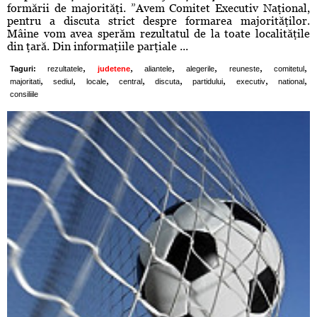
formării de majorităţi. ”Avem Comitet Executiv Naţional,
pentru a discuta strict despre formarea majorităţilor.
Mâine vom avea sperăm rezultatul de la toate localităţile
din ţară. Din informaţiile parţiale ...
,
,
,
,
,
,
Taguri:
rezultatele
judetene
aliantele
alegerile
reuneste
comitetul
,
,
,
,
,
,
,
,
majoritati
sediul
locale
central
discuta
partidului
executiv
national
consiliile