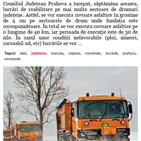
Consiliul Judeţean Prahova a început, săptămâna aceasta,
lucrări de reabilitare pe mai multe sectoare de drumuri
judeţene. Astfel, se vor executa covoare asfaltice în grosime
de 4 cm pe sectoarele de drum unde fundaţia este
corespunzătoare. În total se vor executa covoare asfaltice pe
o lungime de 40 km, iar perioada de execuţie este de 30 de
zile. În cazul unor condiţii nefavorabile (ploi, ninsori,
carosabil ud, etc) lucrările se vor ...
,
,
,
,
,
,
,
Taguri:
olari
judetene
executa
ceptura
cosminele
lucrarile
prahova
sectoarele