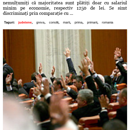
nemulţumiţi că majoritatea sunt plătiţi doar cu salariul
minim pe economie, respectiv 1250 de lei. Se simt
discriminaţi prin comparaţie cu ...
,
,
,
,
,
,
Taguri:
judetene
greva
consilii
marti
prima
primarii
romania