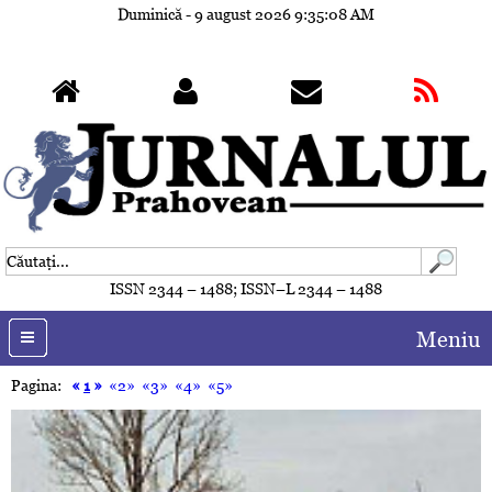
Duminică - 9 august 2026
9:35:11 AM
ISSN 2344 – 1488; ISSN–L 2344 – 1488
Meniu
Pagina:
«
1
»
«2»
«3»
«4»
«5»