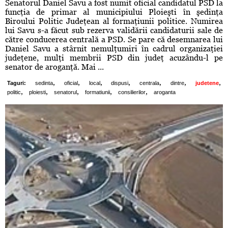
Senatorul Daniel Savu a fost numit oficial candidatul PSD la
funcţia de primar al municipiului Ploieşti în şedinţa
Biroului Politic Judeţean al formaţiunii politice. Numirea
lui Savu s-a făcut sub rezerva validării candidaturii sale de
către conducerea centrală a PSD. Se pare că desemnarea lui
Daniel Savu a stârnit nemulţumiri în cadrul organizaţiei
judeţene, mulţi membrii PSD din judeţ acuzându-l pe
senator de aroganţă. Mai ...
,
,
,
,
,
,
,
Taguri:
sedinta
oficial
local
dispusi
centrala
dintre
judetene
,
,
,
,
,
politic
ploiesti
senatorul
formatiunii
consilierilor
aroganta