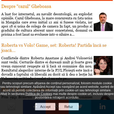
Despre "cazul" Gheboasa
A luat foc internetul, au navalit deontologii, au explodat
opiniile. Cazul Gheboasa, la mare concurenta cu fata ucisa
in Mangalia care avea initial 12 ani si fusese violata, iar
apoi 18 si ucisa de colega de camera In fapt, un produs al
gradului de cultura aferent unor concetateni, domnul cu
pricina a fost lasat sa evolueze intr-o siluire a...
Roberta vs Volo! Game, set: Roberta! Partida încă se
joacă...
Conflictele dintre Roberta Anastase şi Andrei Volosevici
sunt vechi. Certurile dintre ei durează mult şi foarte greu
vreun cunoscut reuşeşte să îi facă să comunice din nou.
Rezultatul alegerilor interne de la PNL Ploieşti este încă o
dovadă a faptului că liberalii au dorit să îi dea o lecţie lui
Volosevici, arâtându-i voalat că nu este pe...
Pentru scopuri precum afișarea de conținut personalizat, folosim module cookie
sau tehnologii similare. Apăsând Accept sau navigând pe acest website, sunteți de
Hai să îţi spun o poveste!
acord să permiți colectarea de informații prin cookie-uri sau tehnologii similare.
Aflați în secțiunea
Politica de Cookies
mai multe despre cookie-uri, inclusiv despre
Prin 1951 Brâncusi a dorit să lase mostenire României
posibilitatea retragerii acordului.
200 de lucrări si atelierul său parizian. Statul român a
respins oferta. A fost o sedinţă si s-a decis că Brâncusi nu
poate fi considerat un creator în sculptură pentru că
"speculează prin mijloace bizare gusturile morbide ale