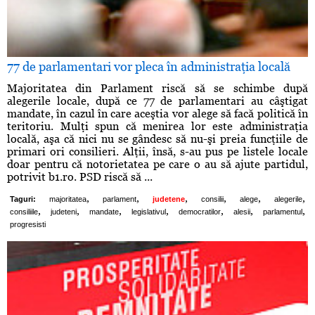
77 de parlamentari vor pleca în administraţia locală
Majoritatea din Parlament riscă să se schimbe după
alegerile locale, după ce 77 de parlamentari au câştigat
mandate, în cazul în care aceştia vor alege să facă politică în
teritoriu. Mulţi spun că menirea lor este administraţia
locală, aşa că nici nu se gândesc să nu-şi preia funcţiile de
primari ori consilieri. Alţii, însă, s-au pus pe listele locale
doar pentru că notorietatea pe care o au să ajute partidul,
potrivit b1.ro. PSD riscă să ...
,
,
,
,
,
,
Taguri:
majoritatea
parlament
judetene
consilii
alege
alegerile
,
,
,
,
,
,
,
consiliile
judeteni
mandate
legislativul
democratilor
alesii
parlamentul
progresisti