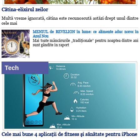
Cătina-elixirul zeilor
Multă vreme ignorată, cătina este recunoscută astăzi drept unul dintre
cele mai
MENIUL de REVELION în lume: ce alimente aduc noroc în
Anul Nou
Mai toate mâncărurile „tradiţionale” pentru noaptea dintre ani
sunt gândite în raport
Tech
Cele mai bune 4 aplicaţii de fitness şi sănătate pentru iPhone