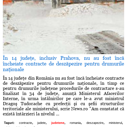
În 14 judeţe, inclusiv Prahova, nu au fost încă
încheiate contracte de deszăpezire pentru drumurile
naţionale
În 14 judeţe din România nu au fost încă încheiate contracte
de deszăpezire pentru drumurile naţionale, în timp ce
pentru drumurile judeţene procedurile de contractare s-au
finalizat în 34 de judeţe, anunţă Ministerul Afacerilor
Interne, în urma întâlnirilor pe care le-a avut ministrul
Dragoş Tudorache cu prefecţii şi cu şefii structurilor
teritoriale ale ministerului, scrie News.ro "Am constatat că
există întârzieri la nivelul ...
,
,
,
,
,
,
Taguri:
contracte
judete
judetene
romania
deszapezire
ministerul