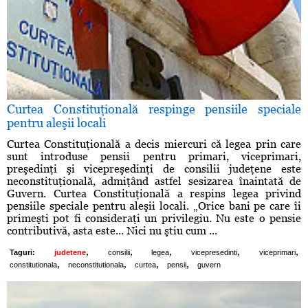
Curtea Constituţională respinge pensiile speciale
pentru aleşii locali
Curtea Constituţională a decis miercuri că legea prin care
sunt introduse pensii pentru primari, viceprimari,
preşedinţi şi vicepreşedinţi de consilii judeţene este
neconstituţională, admiţând astfel sesizarea înaintată de
Guvern. Curtea Constituţională a respins legea privind
pensiile speciale pentru aleşii locali. „Orice bani pe care îi
primeşti pot fi consideraţi un privilegiu. Nu este o pensie
contributivă, asta este... Nici nu ştiu cum ...
,
,
,
,
,
Taguri:
judetene
consilii
legea
vicepresedinti
viceprimari
,
,
,
,
constitutionala
neconstitutionala
curtea
pensii
guvern