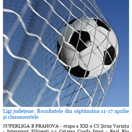
Ligi judeţene: Rezultatele din săptămâna 11-17 aprilie
şi clasamentele
SUPERLIGA B PRAHOVA - etapa a XXI-a CS Şirna Varniţa
- Intersport Filipeşti 1-1 Cetatea Coada Izvor - Real Rio