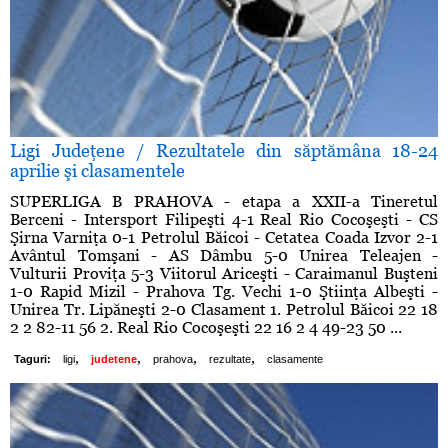
Ligi Judeţene / Rezultatele din săptămâna 18-24
aprilie şi clasamentele
SUPERLIGA B PRAHOVA - etapa a XXII-a Tineretul
Berceni - Intersport Filipeşti 4-1 Real Rio Cocoşeşti - CS
Şirna Varniţa 0-1 Petrolul Băicoi - Cetatea Coada Izvor 2-1
Avântul Tomşani - AS Dâmbu 5-0 Unirea Teleajen -
Vulturii Proviţa 5-3 Viitorul Ariceşti - Caraimanul Buşteni
1-0 Rapid Mizil - Prahova Tg. Vechi 1-0 Ştiinţa Albeşti -
Unirea Tr. Lipăneşti 2-0 Clasament 1. Petrolul Băicoi 22 18
2 2 82-11 56 2. Real Rio Cocoşeşti 22 16 2 4 49-23 50 ...
,
,
,
,
Taguri:
ligi
judetene
prahova
rezultate
clasamente