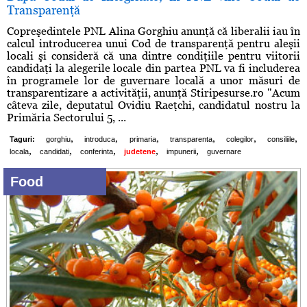
Transparenţă
Copreşedintele PNL Alina Gorghiu anunţă că liberalii iau în
calcul introducerea unui Cod de transparenţă pentru aleşii
locali şi consideră că una dintre condiţiile pentru viitorii
candidaţi la alegerile locale din partea PNL va fi includerea
în programele lor de guvernare locală a unor măsuri de
transparentizare a activităţii, anunţă Stiripesurse.ro "Acum
câteva zile, deputatul Ovidiu Raeţchi, candidatul nostru la
Primăria Sectorului 5, ...
,
,
,
,
,
,
Taguri:
gorghiu
introduca
primaria
transparenta
colegilor
consiliile
,
,
,
,
,
locala
candidati
conferinta
judetene
impunerii
guvernare
Food