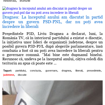
,
ministerului
drumurile
Dragnea: La începutul anului am discutat în partid
despre un guvern PSD-PNL, dar nu poţi avea
încredere în liberali
Preşedintele PSD, Liviu Dragnea a declarat, luni, la
România TV, că în interiorul partidului a existat o discuţie,
la iniţiativa unor lideri de organizaţii judeţene, despre un
posibil guvern PSD-PNL după alegerile parlamentare, însă
concluzia a fost că nu poţi avea încredere în liberali pentru
o guvernare comună. ”Mai bine este duşmanul binelui.
Recunosc că, undeva pe la începutul anului, câţiva coledi din
teritoriu au spus că poate este ...
,
,
,
,
,
,
Taguri:
partidului
concluzia
guvernare
dragnea
liberali
presedintele
,
judetene
discutie