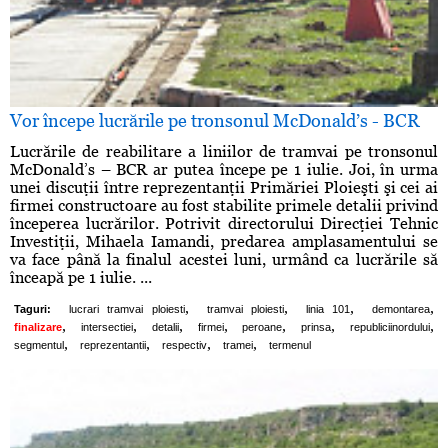
Vor începe lucrările pe tronsonul McDonald’s - BCR
Lucrările de reabilitare a liniilor de tramvai pe tronsonul
McDonald’s – BCR ar putea începe pe 1 iulie. Joi, în urma
unei discuţii între reprezentanţii Primăriei Ploieşti şi cei ai
firmei constructoare au fost stabilite primele detalii privind
începerea lucrărilor. Potrivit directorului Direcţiei Tehnic
Investiţii, Mihaela Iamandi, predarea amplasamentului se
va face până la finalul acestei luni, urmând ca lucrările să
înceapă pe 1 iulie. ...
,
,
,
,
Taguri:
lucrari tramvai ploiesti
tramvai ploiesti
linia 101
demontarea
,
,
,
,
,
,
,
finalizare
intersectiei
detalii
firmei
peroane
prinsa
republiciinordului
,
,
,
,
segmentul
reprezentantii
respectiv
tramei
termenul