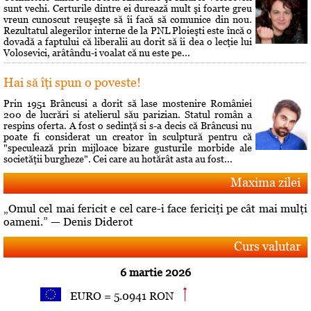
sunt vechi. Certurile dintre ei durează mult şi foarte greu
vreun cunoscut reuşeşte să îi facă să comunice din nou.
Rezultatul alegerilor interne de la PNL Ploieşti este încă o
dovadă a faptului că liberalii au dorit să îi dea o lecţie lui
Volosevici, arâtându-i voalat că nu este pe...
Hai să îţi spun o poveste!
Prin 1951 Brâncusi a dorit să lase mostenire României
200 de lucrări si atelierul său parizian. Statul român a
respins oferta. A fost o sedinţă si s-a decis că Brâncusi nu
poate fi considerat un creator în sculptură pentru că
"speculează prin mijloace bizare gusturile morbide ale
societăţii burgheze". Cei care au hotărât asta au fost...
Maxima zilei
„Omul cel mai fericit e cel care-i face fericiţi pe cât mai mulţi
oameni.” — Denis Diderot
Curs valutar
6 martie 2026
EURO = 5.0941 RON