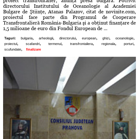
proiect transfrontalier, anunţă presa bulgară. Potrivit
directorului Institutului de Oceanologie al Academiei
Bulgare de Ştiinţe, Atanas Palazov, citat de novinite.com,
proiectul face parte din Programul de Cooperare
Transfrontalieră România-Bulgaria şi a obţinut finanţare de
1,5 milioane de euro din Fondul European de ...
,
,
,
,
,
,
Taguri:
bulgaria
arheologii
directorului
european
ghizi
oceanologie
,
,
,
,
,
,
proiectul
scafandri
termenul
transfrontaliera
regionala
porturi
,
scufundate
finalizare