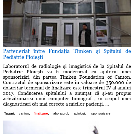
Parteneriat între Fundaţia Timken şi Spitalul de
Pediatrie Ploieşti
Laboratorul de radiologie şi imagistică de la Spitalul de
Pediatrie Ploieşti va fi modernizat cu ajutorul unei
sponsorizări din partea Timken Foundation of Canton.
Contractul de sponsorizare este în valoare de 350.000 de
dolari iar termenul de finalizare este trimestrul IV al anului
2017. Conducerea spitalului a anunţat că şi-au propus
achizitionarea unui computer tomograf , in scopul unei
diagnosticari cât mai corecte a micilor pacienţi. ...
,
,
,
,
Taguri:
canton
finalizare
laboratorul
radiologic
sponsorizare