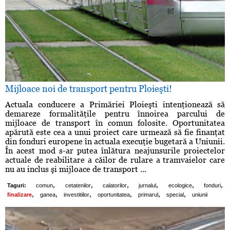
Mijloace noi de transport pentru Ploieşti!
Actuala conducere a Primăriei Ploieşti intenţionează să
demareze formalităţile pentru înnoirea parcului de
mijloace de transport în comun folosite. Oportunitatea
apărută este cea a unui proiect care urmează să fie finanţat
din fonduri europene în actuala execuţie bugetară a Uniunii.
În acest mod s-ar putea înlătura neajunsurile proiectelor
actuale de reabilitare a căilor de rulare a tramvaielor care
nu au inclus şi mijloace de transport ...
,
,
,
,
,
,
Taguri:
comun
cetatenilor
calatorilor
jurnalul
ecologice
fonduri
,
,
,
,
,
,
finalizare
ganea
investitiilor
oportunitatea
primarul
special
uniunii