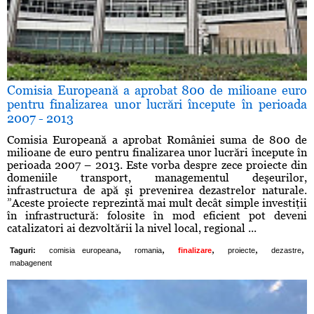
Comisia Europeană a aprobat 800 de milioane euro
pentru finalizarea unor lucrări începute în perioada
2007 - 2013
Comisia Europeană a aprobat României suma de 800 de
milioane de euro pentru finalizarea unor lucrări începute în
perioada 2007 – 2013. Este vorba despre zece proiecte din
domeniile transport, managementul deşeurilor,
infrastructura de apă şi prevenirea dezastrelor naturale.
”Aceste proiecte reprezintă mai mult decât simple investiţii
în infrastructură: folosite în mod eficient pot deveni
catalizatori ai dezvoltării la nivel local, regional ...
,
,
,
,
,
Taguri:
comisia europeana
romania
finalizare
proiecte
dezastre
mabagenent