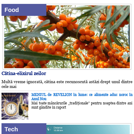
Food
Cătina-elixirul zeilor
Multă vreme ignorată, cătina este recunoscută astăzi drept unul dintre
cele mai
MENIUL de REVELION în lume: ce alimente aduc noroc în
Anul Nou
Mai toate mâncărurile „tradiţionale” pentru noaptea dintre ani
sunt gândite în raport
Tech