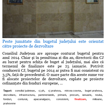
Peste jumătate din bugetul judeţului este orientat
către proiecte de dezvoltare
Consiliul Judeţean are aproape conturat bugetul pentru
anul 2014. Chiar şi în penultima zi din an, directorii din CJ
au lucrat pentru schiţa de buget al judeţului, mai ales că
termenul de finalizare este pe 25 ianuarie. Potrivit
conducerii CJ, bugetul pe 2014 ar putea fi mai consistent cu
3,5%, faţă de precedentul. O mare parte din aceste sume vor
fi alocate proiectelor de dezvoltare, cuplate pe proiecte
cofinanţate din fonduri europene, ...
,
,
,
,
,
Taguri:
consiliul judetean
cj ph
cj prahova
mircea cosma
buget prahova
,
,
,
,
,
,
,
dezvoltare
infrastructura
parteneriatele
primarii
precum
ianuarie
noului
,
,
,
,
,
,
fonduri
conturat
apacanalgaze
consistent
finalizare
milioane
prahovene