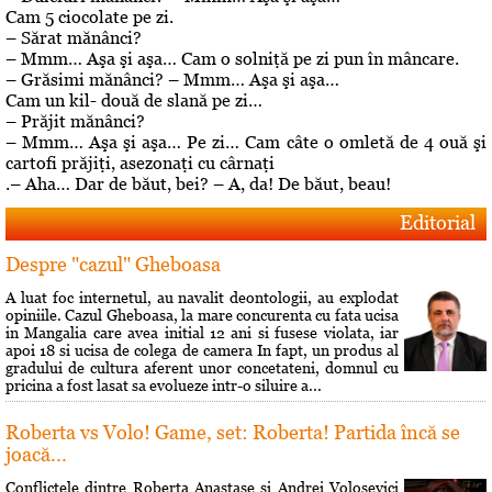
Cam 5 ciocolate pe zi.
– Sărat mănânci?
– Mmm… Aşa şi aşa… Cam o solniţă pe zi pun în mâncare.
– Grăsimi mănânci? – Mmm… Aşa şi aşa…
Cam un kil- două de slană pe zi…
– Prăjit mănânci?
– Mmm… Aşa şi aşa… Pe zi… Cam câte o omletă de 4 ouă şi
cartofi prăjiţi, asezonaţi cu cârnaţi
.– Aha… Dar de băut, bei? – A, da! De băut, beau!
Editorial
Despre "cazul" Gheboasa
A luat foc internetul, au navalit deontologii, au explodat
opiniile. Cazul Gheboasa, la mare concurenta cu fata ucisa
in Mangalia care avea initial 12 ani si fusese violata, iar
apoi 18 si ucisa de colega de camera In fapt, un produs al
gradului de cultura aferent unor concetateni, domnul cu
pricina a fost lasat sa evolueze intr-o siluire a...
Roberta vs Volo! Game, set: Roberta! Partida încă se
joacă...
Conflictele dintre Roberta Anastase şi Andrei Volosevici