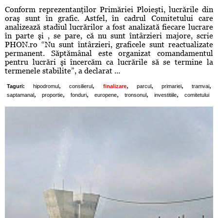
Conform reprezentanţilor Primăriei Ploieşti, lucrările din
oraş sunt în grafic. Astfel, în cadrul Comitetului care
analizează stadiul lucrărilor a fost analizată fiecare lucrare
în parte şi , se pare, că nu sunt întârzieri majore, scrie
PHON.ro “Nu sunt întârzieri, graficele sunt reactualizate
permanent. Săptămânal este organizat comandamentul
pentru lucrări şi încercăm ca lucrările să se termine la
termenele stabilite”, a declarat ...
,
,
,
,
,
,
Taguri:
hipodromul
consilierul
finalizare
parcul
primariei
tramvai
,
,
,
,
,
,
saptamanal
proportie
fonduri
europene
tronsonul
investitiile
comitetului