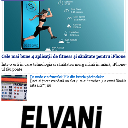
Cele mai bune 4 aplicaţii de fitness şi sănătate pentru iPhone
Într-o eră în care tehnologia și sănătatea merg mână în mână, iPhone-
ul tău poate
De unde vin fructele? File din istoria păcănelelor
Dacă ai jucat vreodată un slot și te-ai întrebat „Ce caută lămâia
asta aici?”, nu