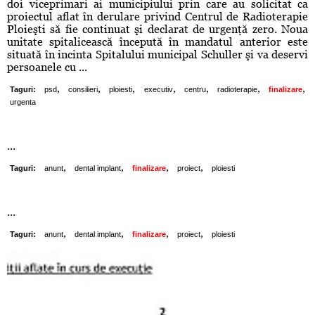
doi viceprimari ai municipiului prin care au solicitat ca
proiectul aflat în derulare privind Centrul de Radioterapie
Ploieşti să fie continuat şi declarat de urgenţă zero. Noua
unitate spitalicească începută în mandatul anterior este
situată în incinta Spitalului municipal Schuller şi va deservi
persoanele cu ...
,
,
,
,
,
,
,
Taguri:
psd
consilieri
ploiesti
executiv
centru
radioterapie
finalizare
urgenta
...
,
,
,
,
Taguri:
anunt
dental implant
finalizare
proiect
ploiesti
...
,
,
,
,
Taguri:
anunt
dental implant
finalizare
proiect
ploiesti