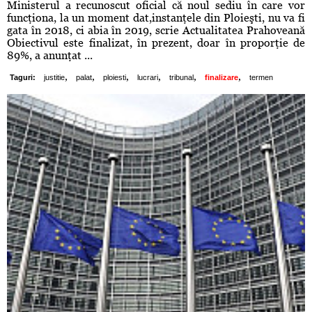
Ministerul a recunoscut oficial că noul sediu în care vor
funcţiona, la un moment dat,instanţele din Ploieşti, nu va fi
gata în 2018, ci abia în 2019, scrie Actualitatea Prahoveană
Obiectivul este finalizat, în prezent, doar în proporţie de
89%, a anunţat ...
,
,
,
,
,
,
Taguri:
justitie
palat
ploiesti
lucrari
tribunal
finalizare
termen