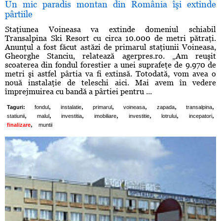
Un mic paradis montan din România îşi extinde
pârtiile
Staţiunea Voineasa va extinde domeniul schiabil
Transalpina Ski Resort cu circa 10.000 de metri pătraţi.
Anunţul a fost făcut astăzi de primarul staţiunii Voineasa,
Gheorghe Stanciu, relatează agerpres.ro. „Am reuşit
scoaterea din fondul forestier a unei suprafeţe de 9.970 de
metri şi astfel pârtia va fi extinsă. Totodată, vom avea o
nouă instalaţie de teleschi aici. Mai avem în vedere
împrejmuirea cu bandă a pârtiei pentru ...
,
,
,
,
,
,
Taguri:
fondul
instalatie
primarul
voineasa
zapada
transalpina
,
,
,
,
,
,
,
statiunii
malul
investitia
imobiliare
investitie
lotrului
incepatori
,
finalizare
muntii