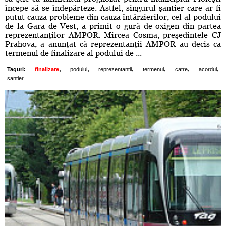
începe să se îndepărteze. Astfel, singurul şantier care ar fi
putut cauza probleme din cauza întârzierilor, cel al podului
de la Gara de Vest, a primit o gură de oxigen din partea
reprezentanţilor AMPOR. Mircea Cosma, preşedintele CJ
Prahova, a anunţat că reprezentanţii AMPOR au decis ca
termenul de finalizare al podului de ...
,
,
,
,
,
,
Taguri:
finalizare
podului
reprezentantii
termenul
catre
acordul
santier