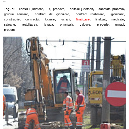
,
,
,
,
Taguri:
consiliul judetean
cj prahova
spitalul judetean
sanatate prahova
,
,
,
,
grupuri sanitare
contract de igienizare
contract reabilitare
igienizare
,
,
,
,
,
,
,
constructie
contractul
lucrare
lucrarii
finalizare
finalizat
medicale
,
,
,
,
,
,
,
saloane
reabilitarea
licitatia
principala
valoare
prevede
unitatii
precum