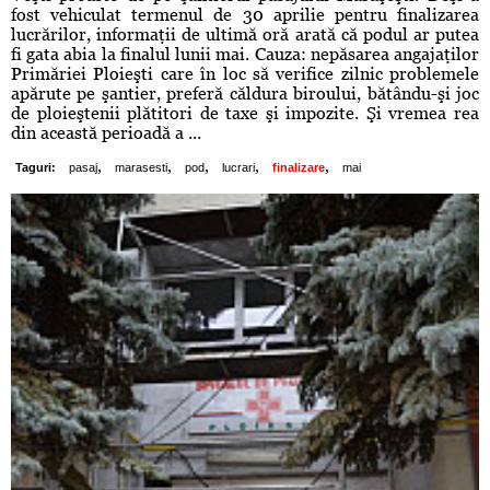
fost vehiculat termenul de 30 aprilie pentru finalizarea
lucrărilor, informaţii de ultimă oră arată că podul ar putea
fi gata abia la finalul lunii mai. Cauza: nepăsarea angajaţilor
Primăriei Ploieşti care în loc să verifice zilnic problemele
apărute pe şantier, preferă căldura biroului, bătându-şi joc
de ploieştenii plătitori de taxe şi impozite. Şi vremea rea
din această perioadă a ...
,
,
,
,
,
Taguri:
pasaj
marasesti
pod
lucrari
finalizare
mai