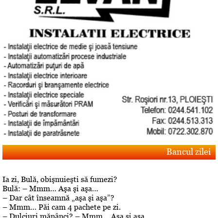
Bancul zilei
Ia zi, Bulă, obişnuieşti să fumezi?
Bulă: – Mmm… Aşa şi aşa…
– Dar cât înseamnă „aşa şi aşa”?
– Mmm… Păi cam 4 pachete pe zi.
– Dulciuri mănânci? – Mmm… Aşa şi aşa…