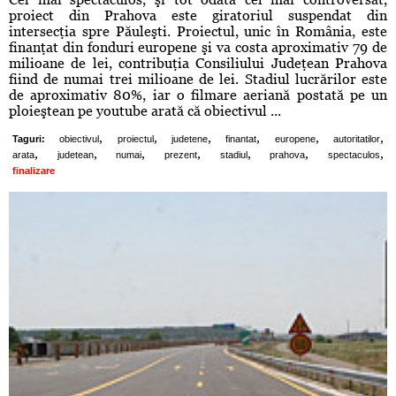
proiect din Prahova este giratoriul suspendat din
intersecţia spre Păuleşti. Proiectul, unic în România, este
finanţat din fonduri europene şi va costa aproximativ 79 de
milioane de lei, contribuţia Consiliului Judeţean Prahova
fiind de numai trei milioane de lei. Stadiul lucrărilor este
de aproximativ 80%, iar o filmare aeriană postată pe un
ploieştean pe youtube arată că obiectivul ...
,
,
,
,
,
,
Taguri:
obiectivul
proiectul
judetene
finantat
europene
autoritatilor
,
,
,
,
,
,
,
arata
judetean
numai
prezent
stadiul
prahova
spectaculos
finalizare