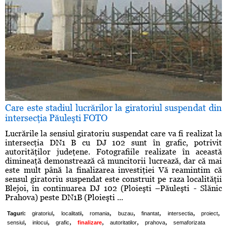
Care este stadiul lucrărilor la giratoriul suspendat din
intersecţia Păuleşti FOTO
Lucrările la sensiul giratoriu suspendat care va fi realizat la
intersecţia DN1 B cu DJ 102 sunt în grafic, potrivit
autorităţilor judeţene. Fotografiile realizate în această
dimineaţă demonstrează că muncitorii lucrează, dar că mai
este mult până la finalizarea investiţiei Vă reamintim că
sensul giratoriu suspendat este construit pe raza localităţii
Blejoi, în continuarea DJ 102 (Ploieşti –Păuleşti - Slănic
Prahova) peste DN1B (Ploieşti ...
,
,
,
,
,
,
,
Taguri:
giratoriul
localitatii
romania
buzau
finantat
intersectia
proiect
,
,
,
,
,
,
sensiul
inlocui
grafic
finalizare
autoritatilor
prahova
semaforizata