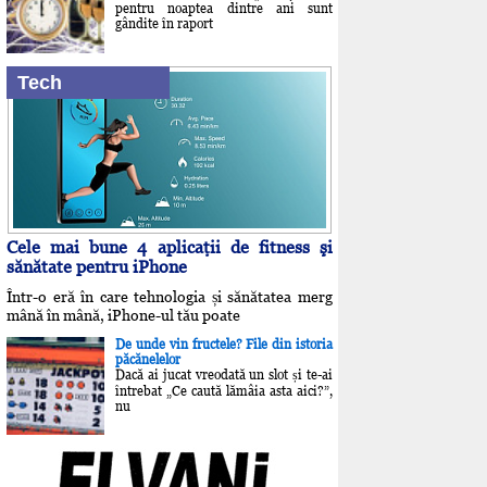
pentru noaptea dintre ani sunt
gândite în raport
Tech
Cele mai bune 4 aplicaţii de fitness şi
sănătate pentru iPhone
Într-o eră în care tehnologia și sănătatea merg
mână în mână, iPhone-ul tău poate
De unde vin fructele? File din istoria
păcănelelor
Dacă ai jucat vreodată un slot și te-ai
întrebat „Ce caută lămâia asta aici?”,
nu