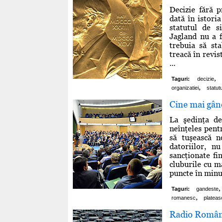
Decizie fără 
dată în istoria
statutul de s
Jagland nu a f
trebuia să st
treacă în revis
...
,
Taguri:
decizie
,
organizatiei
statutu
Cine mai gân
La şedinţa de
neînţeles pent
să tuşească n
datoriilor, n
sancţionate fi
cluburile cu m
puncte în minus
,
Taguri:
gandeste
,
romanesc
plateas
Radio Român