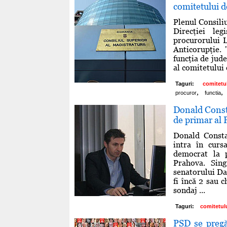
comitetului d
Plenul Consiliu
Direcţiei leg
procurorului L
Anticorupţie. 
funcţia de jud
al comitetului 
Taguri:
comitetu
,
,
procuror
functia
Donald Consta
de primar al P
Donald Consta
intra în curs
democrat la p
Prahova. Sing
senatorului Da
fi încă 2 sau c
sondaj ...
Taguri:
comitetul
PSD se pregă