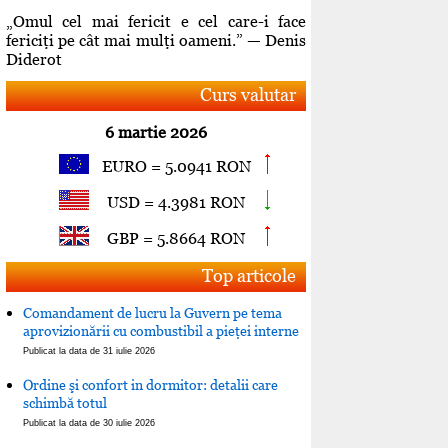
„Omul cel mai fericit e cel care-i face
fericiţi pe cât mai mulţi oameni.” — Denis
Diderot
Curs valutar
6 martie 2026
EURO = 5.0941 RON
USD = 4.3981 RON
GBP = 5.8664 RON
Top articole
Comandament de lucru la Guvern pe tema
aprovizionării cu combustibil a pieţei interne
Publicat la data de 31 iulie 2026
Ordine şi confort in dormitor: detalii care
schimbă totul
Publicat la data de 30 iulie 2026