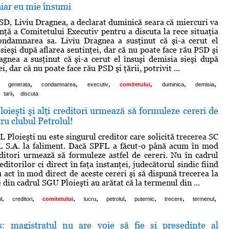
hiar eu mie însumi
SD, Liviu Dragnea, a declarat duminică seara că miercuri va
nţă a Comitetului Executiv pentru a discuta la rece situaţia
ondamnarea sa. Liviu Dragnea a susţinut că şi-a cerut el
sieşi după aflarea sentinţei, dar că nu poate face rău PSD şi
ragnea a susţinut că şi-a cerut el însuşi demisia sieşi după
i, dar că nu poate face rău PSD şi ţării, potrivit ...
,
,
,
,
,
,
generata
condamnarea
executiv
comitetului
duminica
demisia
,
tarii
discuta
ieşti şi alţi creditori urmează să formuleze cereri de
ru clubul Petrolul!
 Ploieşti nu este singurul creditor care solicită trecerea SC
.A. la faliment. Dacă SPFL a făcut-o până acum în mod
reditori urmează să formuleze astfel de cereri. Nu în cadrul
ditorilor ci direct în faţa instanţei, judecătorul sindic fiind
 act în mod direct de aceste cereri şi să dispună trecerea la
 din cadrul SGU Ploieşti au arătat că la termenul din ...
,
,
,
,
,
,
,
,
l
creditori
comitetului
lucru
petrolul
puternic
trecere
termenul
: magistratul nu are voie să fie şi preşedinte al