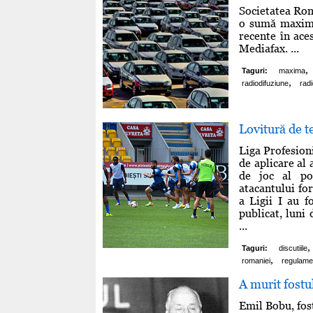
Societatea Ro
o sumă maximă
recente în ace
Mediafax. ...
,
Taguri:
maxima
,
radiodifuziune
radi
Lovitură de t
Liga Profesioni
de aplicare al
de joc al por
atacantului fo
a Ligii I au 
publicat, luni 
...
,
Taguri:
discutiile
,
romaniei
regulame
A murit fost
Emil Bobu, fos