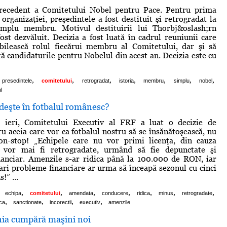
precedent a Comitetului Nobel pentru Pace. Pentru prima
 organizaţiei, preşedintele a fost destituit şi retrogradat la
implu membru. Motivul destituirii lui Thorbj&oslash;rn
ost dezvăluit. Decizia a fost luată în cadrul reuniunii care
abilească rolul fiecărui membru al Comitetului, dar şi să
tă candidaturile pentru Nobelul din acest an. Decizia este cu
,
,
,
,
,
,
,
presedintele
comitetului
retrogradat
istoria
membru
simplu
nobel
l
deşte în fotbalul românesc?
 ieri, Comitetului Executiv al FRF a luat o decizie de
ru aceia care vor ca fotbalul nostru să se însănătoşească, nu
on-stop! „Echipele care nu vor primi licenţa, din cauza
u vor mai fi retrogradate, urmând să fie depunctate şi
nanciar. Amenzile s-ar ridica până la 100.000 de RON, iar
ari probleme financiare ar urma să înceapă sezonul cu cinci
!” ...
,
,
,
,
,
,
,
echipa
comitetului
amendata
conducere
ridica
minus
retrogradate
,
,
,
,
ca
sanctionate
incorectii
executiv
amenzile
ia cumpără maşini noi