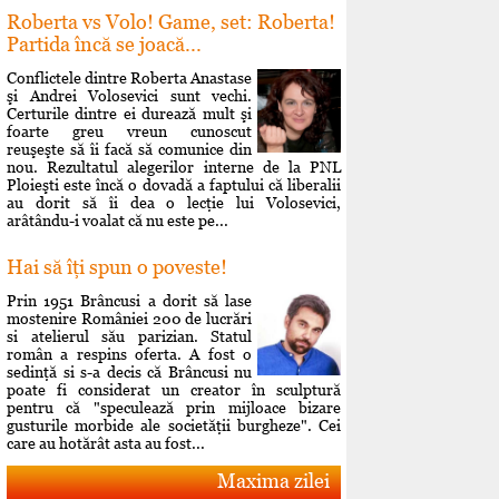
Roberta vs Volo! Game, set: Roberta!
Partida încă se joacă...
Conflictele dintre Roberta Anastase
şi Andrei Volosevici sunt vechi.
Certurile dintre ei durează mult şi
foarte greu vreun cunoscut
reuşeşte să îi facă să comunice din
nou. Rezultatul alegerilor interne de la PNL
Ploieşti este încă o dovadă a faptului că liberalii
au dorit să îi dea o lecţie lui Volosevici,
arâtându-i voalat că nu este pe...
Hai să îţi spun o poveste!
Prin 1951 Brâncusi a dorit să lase
mostenire României 200 de lucrări
si atelierul său parizian. Statul
român a respins oferta. A fost o
sedinţă si s-a decis că Brâncusi nu
poate fi considerat un creator în sculptură
pentru că "speculează prin mijloace bizare
gusturile morbide ale societăţii burgheze". Cei
care au hotărât asta au fost...
Maxima zilei