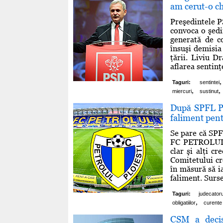
am cerut-o c
Preşedintele P
convoca o şedi
generată de c
însuşi demisia 
ţării. Liviu D
aflarea sentinţe
,
Taguri:
sentintei
,
,
miercuri
sustinut
După SPFL Plo
faliment pent
Se pare că SPFL
FC PETROLUL S
clar şi alţi c
Comitetului cre
în măsură să ia
faliment. Surse
Taguri:
judecatoru
,
obligatiilor
curente
CSM a decis