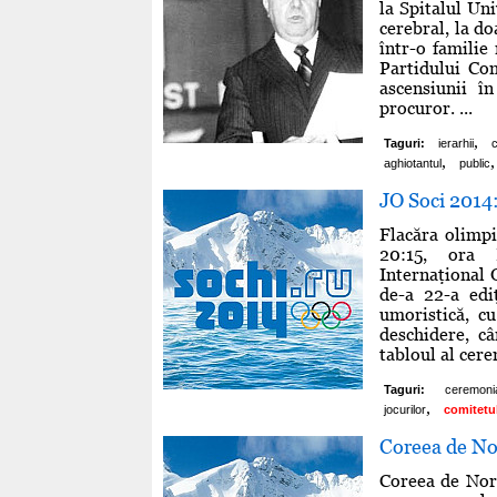
la Spitalul Un
cerebral, la d
într-o famili
Partidului Co
ascensiunii î
procuror. ...
,
Taguri:
ierarhii
,
,
aghiotantul
public
JO Soci 2014:
Flacăra olimpi
20:15, ora R
Internaţional 
de-a 22-a edi
umoristică, c
deschidere, c
tabloul al cere
Taguri:
ceremoni
,
jocurilor
comitetu
Coreea de Nor
Coreea de Nord