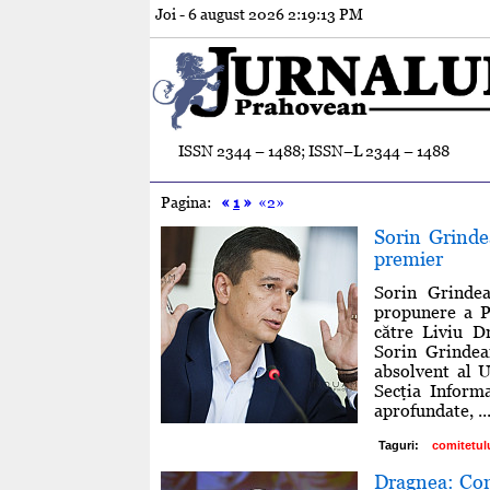
Joi - 6 august 2026
2:19:14 PM
ISSN 2344 – 1488; ISSN–L 2344 – 1488
Pagina:
«
1
»
«2»
Sorin Grind
premier
Sorin Grindea
propunere a P
către Liviu Dr
Sorin Grindea
absolvent al U
Secţia Inform
aprofundate, ..
Taguri:
comitetul
Dragnea: Con