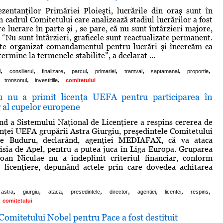
entanţilor Primăriei Ploieşti, lucrările din oraş sunt în
 în cadrul Comitetului care analizează stadiul lucrărilor a fost
re lucrare în parte şi , se pare, că nu sunt întârzieri majore,
“Nu sunt întârzieri, graficele sunt reactualizate permanent.
te organizat comandamentul pentru lucrări şi încercăm ca
 termine la termenele stabilite”, a declarat ...
,
,
,
,
,
,
,
,
l
consilierul
finalizare
parcul
primariei
tramvai
saptamanal
proportie
,
,
tronsonul
investitiile
comitetului
u nu a primit licenţa UEFA pentru participarea în
r al cupelor europene
d a Sistemului Naţional de Licenţiere a respins cererea de
enţei UEFA grupării Astra Giurgiu, preşedintele Comitetului
tre Buduru, declarând, agenţiei MEDIAFAX, că va ataca
isia de Apel, pentru a putea juca în Liga Europa. Gruparea
Ioan Niculae nu a îndeplinit criteriul financiar, conform
 licenţiere, depunând actele prin care dovedea achitarea
,
,
,
,
,
,
,
,
astra
giurgiu
ataca
presedintele
director
agentiei
licentei
respins
comitetului
Comitetului Nobel pentru Pace a fost destituit