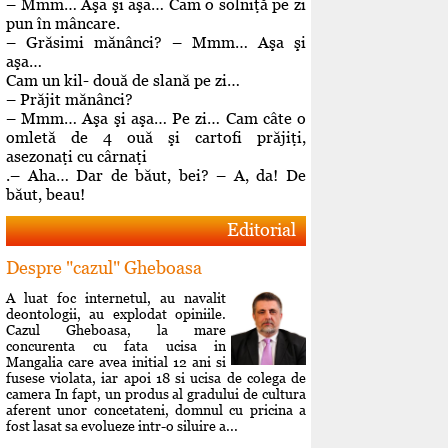
– Mmm… Aşa şi aşa… Cam o solniţă pe zi
pun în mâncare.
– Grăsimi mănânci? – Mmm… Aşa şi
aşa…
Cam un kil- două de slană pe zi…
– Prăjit mănânci?
– Mmm… Aşa şi aşa… Pe zi… Cam câte o
omletă de 4 ouă şi cartofi prăjiţi,
asezonaţi cu cârnaţi
.– Aha… Dar de băut, bei? – A, da! De
băut, beau!
Editorial
Despre "cazul" Gheboasa
A luat foc internetul, au navalit
deontologii, au explodat opiniile.
Cazul Gheboasa, la mare
concurenta cu fata ucisa in
Mangalia care avea initial 12 ani si
fusese violata, iar apoi 18 si ucisa de colega de
camera In fapt, un produs al gradului de cultura
aferent unor concetateni, domnul cu pricina a
fost lasat sa evolueze intr-o siluire a...