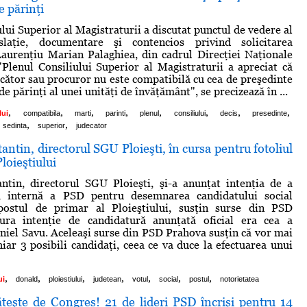
e părinţi
lui Superior al Magistraturii a discutat punctul de vedere al
islaţie, documentare şi contencios privind solicitarea
aurenţiu Marian Palaghiea, din cadrul Direcţiei Naţionale
"Plenul Consiliului Superior al Magistraturii a apreciat că
ecător sau procuror nu este compatibilă cu cea de preşedinte
de părinţi al unei unităţi de învăţământ", se precizează în ...
,
,
,
,
,
,
,
,
lui
compatibila
marti
parinti
plenul
consiliului
decis
presedinte
,
,
sedinta
superior
judecator
ntin, directorul SGU Ploieşti, în cursa pentru fotoliul
loieştiului
ntin, directorul SGU Ploieşti, şi-a anunţat intenţia de a
a internă a PSD pentru desemnarea candidatului social
ostul de primar al Ploieştiului, susţin surse din PSD
ura intenţie de candidatură anunţată oficial era cea a
niel Savu. Aceleaşi surse din PSD Prahova susţin că vor mai
hiar 3 posibili candidaţi, ceea ce va duce la efectuarea unui
,
,
,
,
,
,
,
ui
donald
ploiestiului
judetean
votul
social
postul
notorietatea
teşte de Congres! 21 de lideri PSD încrişi pentru 14