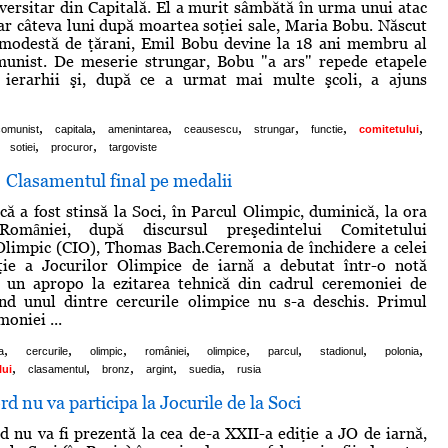
iversitar din Capitală. El a murit sâmbătă în urma unui atac
oar câteva luni după moartea soţiei sale, Maria Bobu. Născut
e modestă de ţărani, Emil Bobu devine la 18 ani membru al
munist. De meserie strungar, Bobu "a ars" repede etapele
n ierarhii şi, după ce a urmat mai multe şcoli, a ajuns
,
,
,
,
,
,
,
comunist
capitala
amenintarea
ceausescu
strungar
functie
comitetului
,
,
sotiei
procuror
targoviste
 Clasamentul final pe medalii
că a fost stinsă la Soci, în Parcul Olimpic, duminică, la ora
omȃniei, după discursul preşedintelui Comitetului
Olimpic (CIO), Thomas Bach.Ceremonia de închidere a celei
ţie a Jocurilor Olimpice de iarnǎ a debutat într-o notă
u un apropo la ezitarea tehnică din cadrul ceremoniei de
ând unul dintre cercurile olimpice nu s-a deschis. Primul
moniei ...
,
,
,
,
,
,
,
,
a
cercurile
olimpic
romȃniei
olimpice
parcul
stadionul
polonia
,
,
,
,
,
lui
clasamentul
bronz
argint
suedia
rusia
d nu va participa la Jocurile de la Soci
 nu va fi prezentă la cea de-a XXII-a ediţie a JO de iarnă,