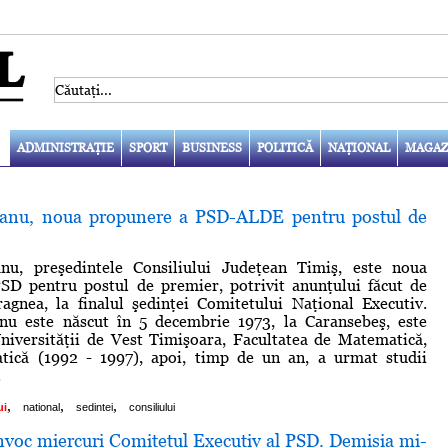
ADMINISTRAŢIE
SPORT
BUSINESS
POLITICĂ
NAŢIONAL
MAGAZ
eanu, noua propunere a PSD-ALDE pentru postul de
nu, preşedintele Consiliului Judeţean Timiş, este noua
SD pentru postul de premier, potrivit anunţului făcut de
agnea, la finalul şedinţei Comitetului Naţional Executiv.
nu este născut în 5 decembrie 1973, la Caransebeş, este
niversităţii de Vest Timişoara, Facultatea de Matematică,
atică (1992 - 1997), apoi, timp de un an, a urmat studii
.
,
,
,
ui
national
sedintei
consiliului
voc miercuri Comitetul Executiv al PSD. Demisia mi-