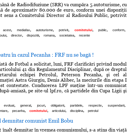
mână de Radiodifuziune (SRR) va cumpăra 5 autoturisme, cu
 de aproximativ 80.000 de euro, conform unei dispoziţii
st sens a Comitetului Director al Radioului Public, potrivit
,
,
,
,
,
,
,
acest
mediafax
autoturisme
potrivit
comitetului
public
conform
,
,
,
,
,
oului
director
dispozitii
romana
societatea
recente
eatru în cazul Pecanha : FRF nu se bagă !
stă de Fotbal a solicitat, luni, FRF clarificări privind modul
 articolului 41 din Regulamentul Disciplinar, după ce dreptul
tarului echipei Petrolul, Peterson Pecanha, şi cel al
rmaţiei Astra Giurgiu, Denis Alibec, la meciurile din etapa I
fost contestate. Conducerea LPF susţine într-un comunicat
după-amiază, pe site-ul lpf.ro, că partidele din Cupa Ligii şi
,
,
,
,
,
,
,
evoluat
general
jocuri
obligatorii
partidele
respectiv
suspendarii
,
,
,
,
,
ntare
pecanha
comitetului
articolului
disciplina
petrolul
ul demnitar comunist Emil Bobu
t înalt demnitar în vremea comunismului, s-a stins din viaţă