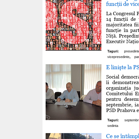
funcţii de vic
La Congresul P
14 funcţii de
majoritatea f
funcţie în par
Niţă. Preşedi
Executiv Naţion
Taguri:
presedint
,
vicepresedinte
par
E linişte la 
Social democra
îi demonstrez
organizaţia j
Comitetului Ex
pentru desem
septembrie, i
PSD Prahova est
Taguri:
septembr
sedinta
Ce se întâmpl