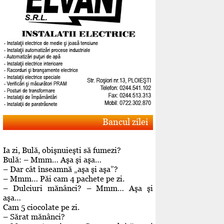
Bancul zilei
Ia zi, Bulă, obişnuieşti să fumezi?
Bulă: – Mmm… Aşa şi aşa…
– Dar cât înseamnă „aşa şi aşa”?
– Mmm… Păi cam 4 pachete pe zi.
– Dulciuri mănânci? – Mmm… Aşa şi
aşa…
Cam 5 ciocolate pe zi.
– Sărat mănânci?