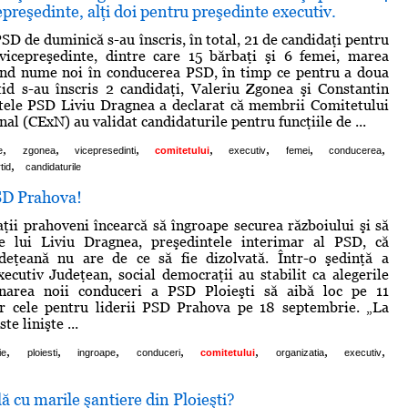
epreşedinte, alţi doi pentru preşedinte executiv.
SD de duminică s-au înscris, în total, 21 de candidaţi pentru
 vicepreşedinte, dintre care 15 bărbaţi şi 6 femei, marea
iind nume noi în conducerea PSD, în timp ce pentru a doua
tid s-au înscris 2 candidaţi, Valeriu Zgonea şi Constantin
ntele PSD Liviu Dragnea a declarat că membrii Comitetului
al (CExN) au validat candidaturile pentru funcţiile de ...
,
,
,
,
,
,
,
e
zgonea
vicepresedinti
comitetului
executiv
femei
conducerea
,
tid
candidaturile
PSD Prahova!
ţii prahoveni încearcă să îngroape securea războiului şi să
e lui Liviu Dragnea, preşedintele interimar al PSD, că
udeţeană nu are de ce să fie dizolvată. Într-o şedinţă a
ecutiv Judeţean, social democraţii au stabilit ca alegerile
narea noii conduceri a PSD Ploieşti să aibă loc pe 11
ar cele pentru liderii PSD Prahova pe 18 septembrie. „La
e linişte ...
,
,
,
,
,
,
,
ie
ploiesti
ingroape
conduceri
comitetului
organizatia
executiv
ă cu marile şantiere din Ploieşti?