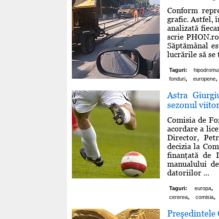
Conform reprez
grafic. Astfel,
analizată fieca
scrie PHON.ro 
Săptămânal es
lucrările să se
Taguri:
hipodromu
,
,
fonduri
europene
Astra Giurgi
sezonul viito
Comisia de Fon
acordare a lic
Director, Pe
decizia la Com
finanţată de 
manualului de
datoriilor ...
,
Taguri:
europa
,
,
cererea
comisia
Preşedintele 