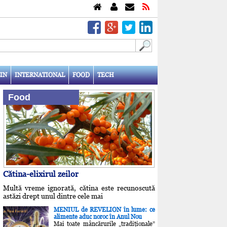
IN
INTERNATIONAL
FOOD
TECH
Food
Cătina-elixirul zeilor
Multă vreme ignorată, cătina este recunoscută
astăzi drept unul dintre cele mai
MENIUL de REVELION în lume: ce
alimente aduc noroc în Anul Nou
Mai toate mâncărurile „tradiţionale”