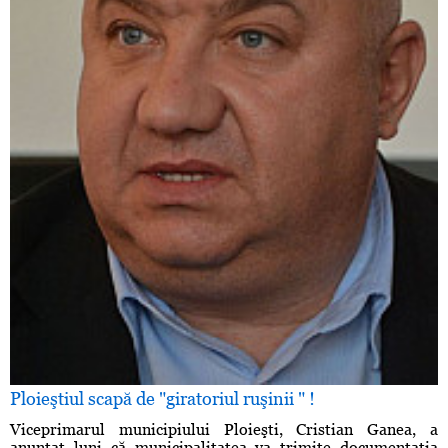
Ploieştiul scapă de "giratoriul ruşinii " !
Viceprimarul municipiului Ploieşti, Cristian Ganea, a
anunţat luni că municipalitatea va trimite documentaţia