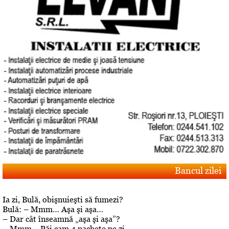
Bancul zilei
Ia zi, Bulă, obişnuieşti să fumezi?
Bulă: – Mmm… Aşa şi aşa…
– Dar cât înseamnă „aşa şi aşa”?
– Mmm… Păi cam 4 pachete pe zi.