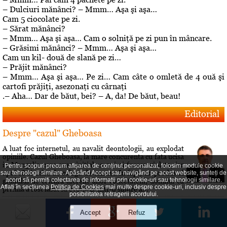
– Dulciuri mănânci? – Mmm… Aşa şi aşa…
Cam 5 ciocolate pe zi.
– Sărat mănânci?
– Mmm… Aşa şi aşa… Cam o solniţă pe zi pun în mâncare.
– Grăsimi mănânci? – Mmm… Aşa şi aşa…
Cam un kil- două de slană pe zi…
– Prăjit mănânci?
– Mmm… Aşa şi aşa… Pe zi… Cam câte o omletă de 4 ouă şi
cartofi prăjiţi, asezonaţi cu cârnaţi
.– Aha… Dar de băut, bei? – A, da! De băut, beau!
Editorial
Despre "cazul" Gheboasa
A luat foc internetul, au navalit deontologii, au explodat
opiniile. Cazul Gheboasa, la mare concurenta cu fata ucisa
in Mangalia care avea initial 12 ani si fusese violata, iar
Pentru scopuri precum afișarea de conținut personalizat, folosim module cookie
apoi 18 si ucisa de colega de camera In fapt, un produs al
sau tehnologii similare. Apăsând Accept sau navigând pe acest website, sunteți de
acord să permiți colectarea de informații prin cookie-uri sau tehnologii similare.
gradului de cultura aferent unor concetateni, domnul cu
Aflați în secțiunea
Politica de Cookies
mai multe despre cookie-uri, inclusiv despre
pricina a fost lasat sa evolueze intr-o siluire a...
posibilitatea retragerii acordului.
Roberta vs Volo! Game, set: Roberta! Partida încă se
joacă...