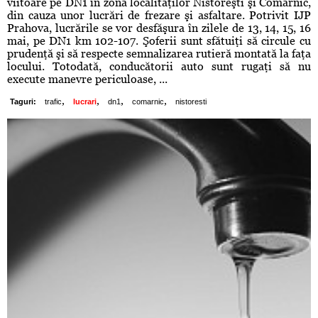
viitoare pe DN1 în zona localităţilor Nistoreşti şi Comarnic,
din cauza unor lucrări de frezare şi asfaltare. Potrivit IJP
Prahova, lucrările se vor desfăşura în zilele de 13, 14, 15, 16
mai, pe DN1 km 102-107. Şoferii sunt sfătuiţi să circule cu
prudenţă şi să respecte semnalizarea rutieră montată la faţa
locului. Totodată, conducătorii auto sunt rugaţi să nu
execute manevre periculoase, ...
,
,
,
,
Taguri:
trafic
lucrari
dn1
comarnic
nistoresti