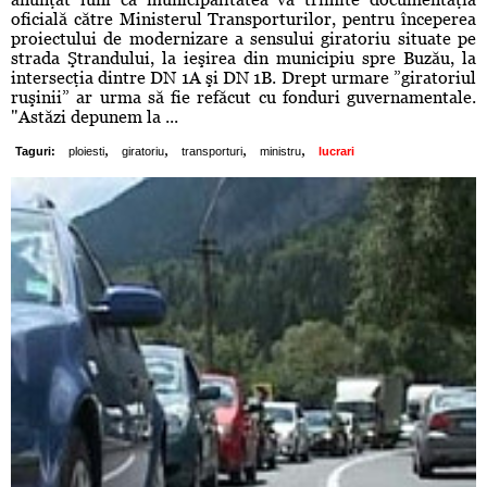
oficială către Ministerul Transporturilor, pentru începerea
proiectului de modernizare a sensului giratoriu situate pe
strada Ştrandului, la ieşirea din municipiu spre Buzău, la
intersecţia dintre DN 1A şi DN 1B. Drept urmare ”giratoriul
ruşinii” ar urma să fie refăcut cu fonduri guvernamentale.
"Astăzi depunem la ...
,
,
,
,
Taguri:
ploiesti
giratoriu
transporturi
ministru
lucrari