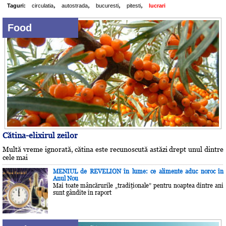
,
,
,
,
Taguri:
circulatia
autostrada
bucuresti
pitesti
lucrari
Food
Cătina-elixirul zeilor
Multă vreme ignorată, cătina este recunoscută astăzi drept unul dintre
cele mai
MENIUL de REVELION în lume: ce alimente aduc noroc în
Anul Nou
Mai toate mâncărurile „tradiţionale” pentru noaptea dintre ani
sunt gândite în raport