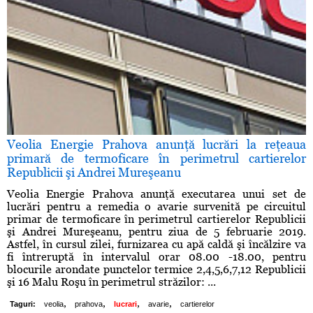
Veolia Energie Prahova anunţă lucrări la reţeaua
primară de termoficare în perimetrul cartierelor
Republicii şi Andrei Mureşeanu
Veolia Energie Prahova anunţă executarea unui set de
lucrări pentru a remedia o avarie survenită pe circuitul
primar de termoficare în perimetrul cartierelor Republicii
şi Andrei Mureşeanu, pentru ziua de 5 februarie 2019.
Astfel, în cursul zilei, furnizarea cu apă caldă şi încălzire va
fi întreruptă în intervalul orar 08.00 -18.00, pentru
blocurile arondate punctelor termice 2,4,5,6,7,12 Republicii
şi 16 Malu Roşu în perimetrul străzilor: ...
,
,
,
,
Taguri:
veolia
prahova
lucrari
avarie
cartierelor