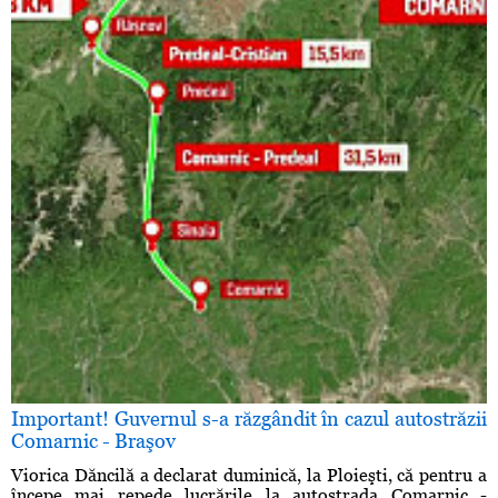
Important! Guvernul s-a răzgândit în cazul autostrăzii
Comarnic - Braşov
Viorica Dăncilă a declarat duminică, la Ploieşti, că pentru a
începe mai repede lucrările la autostrada Comarnic -