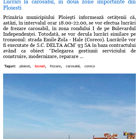
Lucrari la carosabil, in doua zone importante din
Ploiesti
Primăria municipiului Ploieşti informează cetăţenii că,
astăzi, în intervalul orar 18.00-22.00, se vor efectua lucrări
de frezare carosabil, în zona rondului I de pe Bulevardul
Independenţei. Totodată, se vor derula lucrări similare pe
tronsonul: strada Emile Zola - Hale (Coreco). Lucrările vor
fi executate de S.C. DELTA ACM’ 93 SA în baza contractului
având ca obiect “Delegarea gestiunii serviciului de
construire, modernizare, reparare ...
,
,
,
,
Taguri:
ploiesti
lucrari
frezare
carosabil
coreco