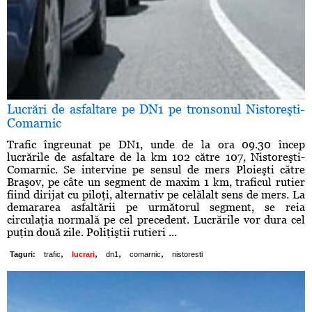
Lucrări de asfaltare pe DN1 pe tronsonul Nistoreşti-
Comarnic
Trafic îngreunat pe DN1, unde de la ora 09.30 încep
lucrările de asfaltare de la km 102 către 107, Nistoreşti-
Comarnic. Se intervine pe sensul de mers Ploieşti către
Braşov, pe câte un segment de maxim 1 km, traficul rutier
fiind dirijat cu piloţi, alternativ pe celălalt sens de mers. La
demararea asfaltării pe următorul segment, se reia
circulaţia normală pe cel precedent. Lucrările vor dura cel
puţin două zile. Poliţiştii rutieri ...
,
,
,
,
Taguri:
trafic
lucrari
dn1
comarnic
nistoresti