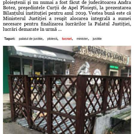
ploieştenii şi nu numai a fost făcut de judecătoarea Andra
Botez, preşedintele Curţii de Apel Ploieşti, la prezentarea
Bilanţului instituţiei pentru anul 2019. Vestea bună este că
Ministerul Justiţiei a reuşit alocarea integrală a sumei
necesare pentru finalizarea lucrărilor la Palatul Justiţiei,
lucrări demarate în urmă ...
,
,
,
,
Taguri:
palatul de justitie
ploiesti
lucrari
minister
justitie