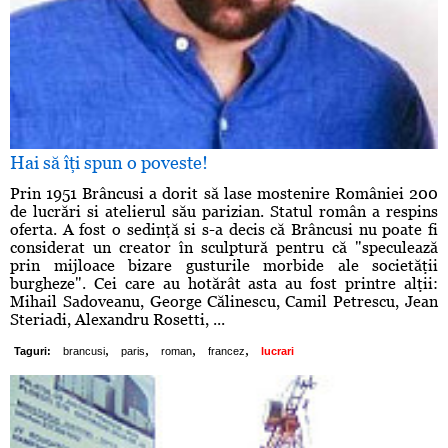
Hai să îţi spun o poveste!
Prin 1951 Brâncusi a dorit să lase mostenire României 200
de lucrări si atelierul său parizian. Statul român a respins
oferta. A fost o sedinţă si s-a decis că Brâncusi nu poate fi
considerat un creator în sculptură pentru că "speculează
prin mijloace bizare gusturile morbide ale societăţii
burgheze". Cei care au hotărât asta au fost printre alţii:
Mihail Sadoveanu, George Călinescu, Camil Petrescu, Jean
Steriadi, Alexandru Rosetti, ...
,
,
,
,
Taguri:
brancusi
paris
roman
francez
lucrari