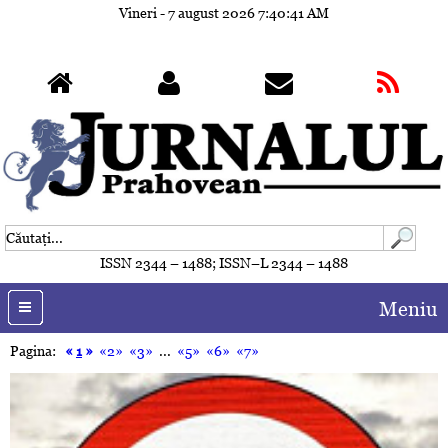
Vineri - 7 august 2026
7:40:43 AM
ISSN 2344 – 1488; ISSN–L 2344 – 1488
Meniu
Pagina:
«
1
»
«2»
«3»
...
«5»
«6»
«7»