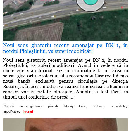
Noul sens giratoriu recent amenajat pe DN 1, în
nordul Ploieştiului, va suferi modificări
Noul sens giratoriu recent amenajat pe DN 1, în nordul
Ploieştiului, va suferi modificări. Având în vedere că în
unele zile s-au format cozi interminabile la intrarea în
sensul giratoriu, proiectantul a recomandat lărgirea lui cu o
nouă bandă exclusivă pentru circulaţia pe direcţia
Bucureşti. În acest mod se va realiza fluidizarea traficului în
zona şi vor fi evitate blocajele. Anunţul a fost făcut în
timpul unei conferinţe de presă ...
,
,
,
,
,
,
Taguri:
sens giratoriu
ploiesti
blocaj
trafic
prahova
presedinte
,
modificare
lucrari