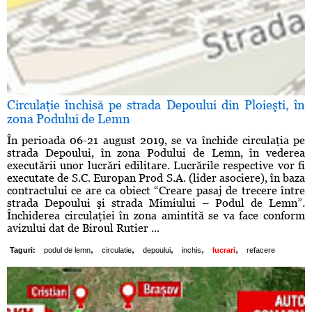
Circulaţie închisă pe strada Depoului din Ploieşti, în
zona Podului de Lemn
În perioada 06-21 august 2019, se va închide circulaţia pe
strada Depoului, în zona Podului de Lemn, în vederea
executării unor lucrări edilitare. Lucrările respective vor fi
executate de S.C. Europan Prod S.A. (lider asociere), în baza
contractului ce are ca obiect “Creare pasaj de trecere între
strada Depoului şi strada Mimiului – Podul de Lemn”.
Închiderea circulaţiei în zona amintită se va face conform
avizului dat de Biroul Rutier ...
,
,
,
,
,
Taguri:
podul de lemn
circulatie
depoului
inchis
lucrari
refacere