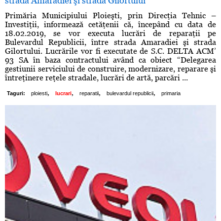
strada Amaradiei şi strada Gilortului
Primăria Municipiului Ploieşti, prin Direcţia Tehnic –
Investiţii, informează cetăţenii că, începând cu data de
18.02.2019, se vor executa lucrări de reparaţii pe
Bulevardul Republicii, între strada Amaradiei şi strada
Gilortului. Lucrările vor fi executate de S.C. DELTA ACM’
93 SA în baza contractului având ca obiect “Delegarea
gestiunii serviciului de construire, modernizare, reparare şi
întreţinere reţele stradale, lucrări de artă, parcări ...
,
,
,
,
Taguri:
ploiesti
lucrari
reparatii
bulevardul republicii
primaria