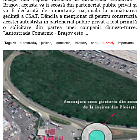
Braşov, aceasta va fi scoasă din parteneriat public-privat şi
va fi declarată de importanţă naţională la următoarea
şedinţă a CSAT. Dăncilă a menţionat că pentru construcţia
acestei autostrăzi în parteneriat public-privat a fost primită
o solicitare din partea unei companii chinezo-turce.
“Autostrada Comarnic - Braşov este ...
,
,
,
,
,
,
Taguri:
autostrada
ploiesti
comarnic
brasov
csat
lucrari
importanta