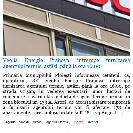
Veolia Energie Prahova, întrerupe furnizarea
agentului termic, astăzi, până la ora 16.00
Primăria Municpiului Ploieşti informează cetăţenii că,
operatorul, S.C. Veolia Energie Prahova, întrerupe
furnizarea agentului termic, astăzi, până la ora 16.00, pe
strada Crişan, în vederea executării unor lucrări de
remediere a avariei la conducta de agent termic primar, în
zona blocului nr. 139 A. Astfel, de această sistare temporară
a furnizarii agentului termic vor fi afectate 178 de
apartamente, care sunt racordate la PT 8 – 23 August, ...
,
,
,
,
Taguri:
ploiesti
veolia
agentului termic
lucrari
avariei