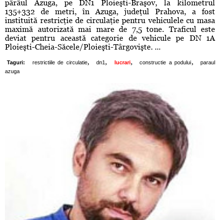
pârâul Azuga, pe DN1 Ploieşti-Braşov, la kilometrul
135+332 de metri, în Azuga, judeţul Prahova, a fost
instituită restricţie de circulaţie pentru vehiculele cu masa
maximă autorizată mai mare de 7,5 tone. Traficul este
deviat pentru această categorie de vehicule pe DN 1A
Ploieşti-Cheia-Săcele/Ploieşti-Târgovişte. ...
,
,
,
,
Taguri:
restrictiile de circulatie
dn1
lucrari
constructie a podului
paraul
azuga