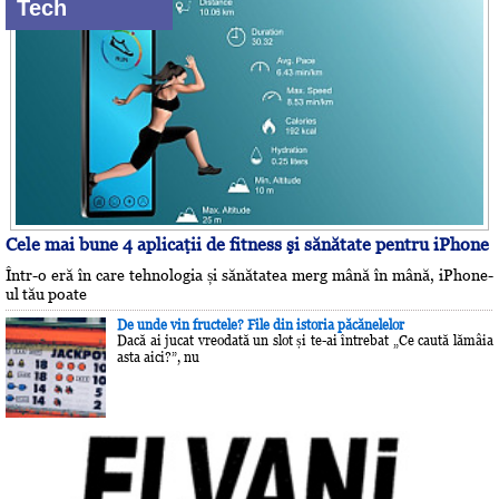
Tech
Cele mai bune 4 aplicaţii de fitness şi sănătate pentru iPhone
Într-o eră în care tehnologia și sănătatea merg mână în mână, iPhone-
ul tău poate
De unde vin fructele? File din istoria păcănelelor
Dacă ai jucat vreodată un slot și te-ai întrebat „Ce caută lămâia
asta aici?”, nu