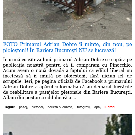
FOTO Primarul Adrian Dobre îi minte, din nou, pe
ploieşteni! În Bariera Bucureşti NU se lucrează!
În urmă cu câteva luni, primarul Adrian Dobre se supăra pe
publicaţia noastră pentru că îl comparam cu Pinocchio.
Acum avem o nouă dovadă a faptului că edilul liberal nu
încetează să îi mintă pe ploieşteni, fără niciun fel de
scrupule. Ieri, pe pagina oficială de Facebook a primarului
Adrian Dobre a apărut informaţia că au demarat lucrările
de reabilitare a pasajelor pietonale din Bariera Bucureşti.
Aflam din postarea edilului că a ...
,
,
,
,
,
Taguri:
pasaj
pietonal
bariera bucuresti
fotografii
apa
lucrari