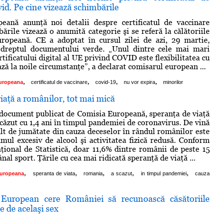
id. Pe cine vizează schimbările
eană anunţă noi detalii despre certificatul de vaccinare
rile vizează o anumită categorie şi se referă la călătoriile
ropeană. CE a adoptat în cursul zilei de azi, 29 martie,
dreptul documentului verde. „Unul dintre cele mai mari
rtificatului digital al UE privind COVID este flexibilitatea cu
ză la noile circumstanţe”, a declarat comisarul european ...
,
,
,
,
uropeana
certificatul de vaccinare
covid-19
nu vor expira
minorilor
iaţă a românilor, tot mai mică
document publicat de Comisia Europeană, speranţa de viaţă
căzut cu 1,4 ani în timpul pandemiei de coronavirus. De vină
t de jumătate din cauza deceselor în rândul românilor este
mul excesiv de alcool şi activitatea fizică redusă. Conform
aţional de Statistică, doar 11,6% dintre românii de peste 15
nal sport. Ţările cu cea mai ridicată speranţă de viaţă ...
,
,
,
,
,
europeana
speranta de viata
romania
a scazut
in timpul pandemiei
cauza
 European cere României să recunoască căsătoriile
e de acelaşi sex