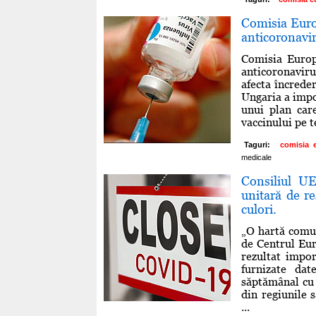
Comisia Europ
anticoronavi
Comisia Europe
anticoronaviru
afecta încrede
Ungaria a impo
unui plan car
vaccinului pe te
Taguri:
comisia 
medicale
Consiliul U
unitară de re
culori.
„O hartă comun
de Centrul Eur
rezultat impo
furnizate dat
săptămânal cu 
din regiunile 
...