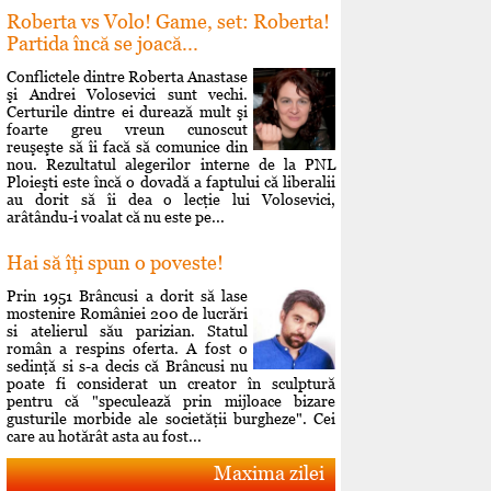
Roberta vs Volo! Game, set: Roberta!
Partida încă se joacă...
Conflictele dintre Roberta Anastase
şi Andrei Volosevici sunt vechi.
Certurile dintre ei durează mult şi
foarte greu vreun cunoscut
reuşeşte să îi facă să comunice din
nou. Rezultatul alegerilor interne de la PNL
Ploieşti este încă o dovadă a faptului că liberalii
au dorit să îi dea o lecţie lui Volosevici,
arâtându-i voalat că nu este pe...
Hai să îţi spun o poveste!
Prin 1951 Brâncusi a dorit să lase
mostenire României 200 de lucrări
si atelierul său parizian. Statul
român a respins oferta. A fost o
sedinţă si s-a decis că Brâncusi nu
poate fi considerat un creator în sculptură
pentru că "speculează prin mijloace bizare
gusturile morbide ale societăţii burgheze". Cei
care au hotărât asta au fost...
Maxima zilei