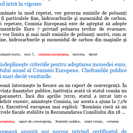
d intră în vigoare
 amânate în mod repetat, vor guverna emisiile de poluanţi
 fi particulele fine, hidrocarburile şi monoxidul de carbon.
ri repetate, Comisia Europeană este de aşteptat să adopte
ementările Euro 7 privind poluarea ţevilor de evacuare.
 vor limita şi mai mult emisiile de poluanţi nocivi, cum ar
 fine, hidrocarburile şi monoxidul de carbon din maşinile şi
,
,
,
,
poluanti nocivi
euro 7
comisia europeana
benzina
diesel
ndeplineşte criteriile pentru adoptarea monedei euro,
rtului anual al Comisiei Europene. Cheltuielile publice
 mari decât veniturile.
ană întocmeşte în fiecare an un raport de convergenţă. În
ivinţa finanţelor publice, instituţia arată că statul român nu
 parametri. Încă din aprilie 2020, statul a intrat într-o
eficit excesiv, aminteşte Comisia, iar acesta a ajuns la 7,1%
21. Executivul european mai explică: ”România riscă să nu
ivele fiscale stabilite în Recomandarea Consiliului din 18 ...
,
,
,
,
uropeana
raport de convergenta
finantelor publice
statul roman
romania
opeană anunţă noi norme privind certificatul de