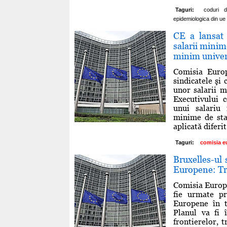
Taguri:
coduri d
epidemiologica din ue
CE a lansat 
salarii minim
minim univer
Comisia Europ
sindicatele şi
unor salarii m
Executivului 
unui salariu
minime de stab
aplicată diferit,
Taguri:
comisia e
Bruxelles-ul 
Europene: Tre
Comisia Europe
fie urmate pr
Europene în t
Planul va fi î
frontierelor, 