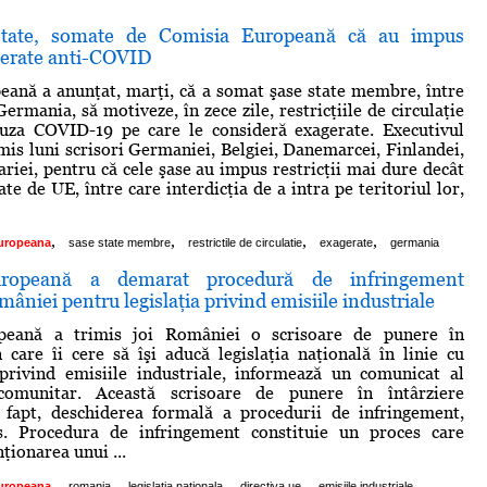
tate, somate de Comisia Europeană că au impus
agerate anti-COVID
ană a anunţat, marţi, că a somat şase state membre, între
Germania, să motiveze, în zece zile, restricţiile de circulaţie
uza COVID-19 pe care le consideră exagerate. Executivul
mis luni scrisori Germaniei, Belgiei, Danemarcei, Finlandei,
ariei, pentru că cele şase au impus restricţii mai dure decât
e de UE, între care interdicţia de a intra pe teritoriul lor,
,
,
,
,
uropeana
sase state membre
restrictile de circulatie
exagerate
germania
ropeană a demarat procedură de infringement
âniei pentru legislaţia privind emisiile industriale
peană a trimis joi României o scrisoare de punere în
n care îi cere să îşi aducă legislaţia naţională în linie cu
privind emisiile industriale, informează un comunicat al
 comunitar. Această scrisoare de punere în întârziere
e fapt, deschiderea formală a procedurii de infringement,
s. Procedura de infringement constituie un proces care
ţionarea unui ...
,
,
,
,
uropeana
romania
legislatia nationala
directiva ue
emisiile industriale