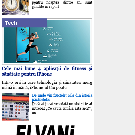
pentru noaptea dintre ani sunt
gândite în raport
Tech
Cele mai bune 4 aplicaţii de fitness şi
sănătate pentru iPhone
Într-o eră în care tehnologia și sănătatea merg
mână în mână, iPhone-ul tău poate
De unde vin fructele? File din istoria
păcănelelor
Dacă ai jucat vreodată un slot și te-ai
întrebat „Ce caută lămâia asta aici?”,
nu