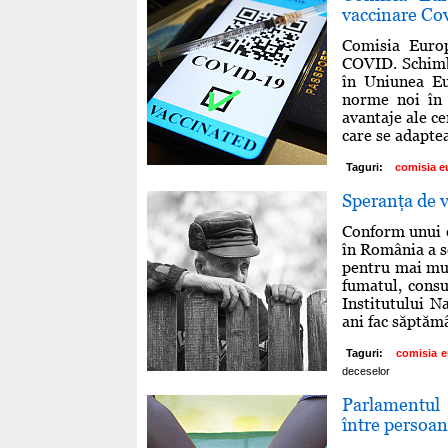
vaccinare Cov
Comisia Europ
COVID. Schimbă
în Uniunea Eu
norme noi în 
avantaje ale ce
care se adaptea
Taguri:
comisia e
Speranţa de v
Conform unui 
în România a s
pentru mai mul
fumatul, consu
Institutului N
ani fac săptămâ
Taguri:
comisia 
deceselor
Parlamentul
între persoan