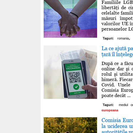
Familiile LGBT
libertăţi de ci
celelalte famil
măsuri împot
valorilor UE în
persoanelor LG
,
Taguri:
romania
La ce ajută p
ţară îl înţele
După ce a făcu
online dar şi 
rolul şi utili
himeră. Fiecare
Covid. Unele 
Comisia Europ
poate decât ...
Taguri:
mediul on
europeana
Comisia Euro
la uciderea 
autorităţile r