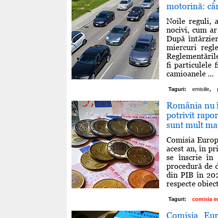
motorină: cân
Noile reguli,
nocivi, cum ar
După întârzie
miercuri regl
Reglementările
fi particulele
camioanele ...
,
Taguri:
emisiile
România nu î
potrivit rapo
sunt mult mai
Comisia Europe
acest an, în pr
se înscrie în
procedură de d
din PIB în 20
respecte obiect
Taguri:
comisia e
Comisia Eur