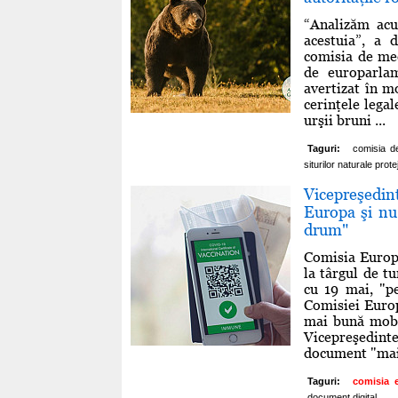
“Analizăm acu
acestuia”, a 
comisia de me
de europarla
avertizat în m
cerinţele legal
urşii bruni ...
Taguri:
comisia d
siturilor naturale prote
Vicepreşedin
Europa şi nu
drum"
Comisia Europe
la târgul de t
cu 19 mai, "p
Comisiei Euro
mai bună mobi
Vicepreşedint
document "mai 
Taguri:
comisia 
document digital