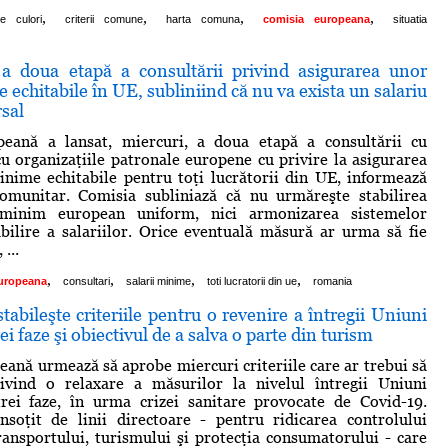
,
,
,
,
e culori
criterii comune
harta comuna
comisia europeana
situatia
a doua etapă a consultării privind asigurarea unor
e echitabile în UE, subliniind că nu va exista un salariu
sal
eană a lansat, miercuri, a doua etapă a consultării cu
 cu organizaţiile patronale europene cu privire la asigurarea
inime echitabile pentru toţi lucrătorii din UE, informează
comunitar. Comisia subliniază că nu urmăreşte stabilirea
 minim european uniform, nici armonizarea sistemelor
ilire a salariilor. Orice eventuală măsură ar urma să fie
 ...
,
,
,
,
uropeana
consultari
salarii minime
toti lucratorii din ue
romania
stabileşte criteriile pentru o revenire a întregii Uniuni
i faze şi obiectivul de a salva o parte din turism
ană urmează să aprobe miercuri criteriile care ar trebui să
ivind o relaxare a măsurilor la nivelul întregii Uniuni
rei faze, în urma crizei sanitare provocate de Covid-19.
nsoţit de linii directoare - pentru ridicarea controlului
transportului, turismului şi protecţia consumatorului - care