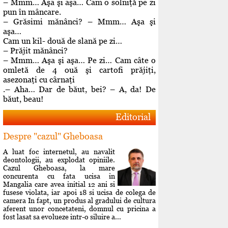
– Mmm… Aşa şi aşa… Cam o solniţă pe zi
pun în mâncare.
– Grăsimi mănânci? – Mmm… Aşa şi
aşa…
Cam un kil- două de slană pe zi…
– Prăjit mănânci?
– Mmm… Aşa şi aşa… Pe zi… Cam câte o
omletă de 4 ouă şi cartofi prăjiţi,
asezonaţi cu cârnaţi
.– Aha… Dar de băut, bei? – A, da! De
băut, beau!
Editorial
Despre "cazul" Gheboasa
A luat foc internetul, au navalit
deontologii, au explodat opiniile.
Cazul Gheboasa, la mare
concurenta cu fata ucisa in
Mangalia care avea initial 12 ani si
fusese violata, iar apoi 18 si ucisa de colega de
camera In fapt, un produs al gradului de cultura
aferent unor concetateni, domnul cu pricina a
fost lasat sa evolueze intr-o siluire a...