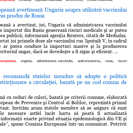
eană avertizează Ungaria asupra utilizării vaccinului
rus produs de Rusia
ană a avertizat, joi, Ungaria că administrarea vaccinului
s importat din Rusia generează riscuri medicale şi ar putea
rea publică, informează agenţia Reuters, citată de Mediafax.
rtat joi primele doze ale vaccinului rus Sputnik V, în cadrul
e ar putea conduce la importuri masive şi la producerea
ritoriul ungar, dacă se dovedeşte a fi sigur şi eficient. ...
,
,
,
,
,
europeana
ungaria
administrarea vaccinului
anticoronavirus
rusia
riscuri
E recomandă statelor membre să adopte o politică
stricţionare a circulaţiei, bazată pe un cod comun de
ă cu coduri de culori, bazată pe criterii comune, elaborată
opean de Prevenire şi Control al Bolilor, reprezintă primul
rtant. Invităm acum statele membre să se asigure că sunt
ele necesare astfel încât harta să poată fi actualizată
informaţii exacte privind situaţia epidemiologică din UE şi
sale”, spune Comisia Europeană într-un comunicat. Potrivit