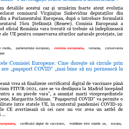
m detaliile acestui caz şi urmărim foarte atent evoluţia
declarat comisarul Virginijus Sinkevičius deputaţilor din
diu a Parlamentului European, după o întrebare formulată
mentarul Nicu Ştefănuţă (Renew). Comisia Europeană a
od oficial România vara trecută că trebuie să îndeplinească
e ale UE pentru conservarea siturilor naturale protejate, iar
,
,
,
,
e mediu
parlamentului european
comisia europeana
romania
conservarea
jate
tele Comisiei Europene: Cine doreşte să circule prin
 are „paşaport COVID” „mai bine să nu pornească la
ană vrea să finalizeze certificatul digital de vaccinare până
urism FITUR-2021, care se va desfăşura la Madrid începând
entru a nu pierde vara", a anunţat marţi vicepreşedintele
pene, Margaritis Schinas. "Paşaportul COVID" va permite o
litate între statele UE, în contextul pandemiei COVID-19.
ele CE avertizează că cei care nu vor avea un astfel de
...
,
,
,
,
europeana
certificatul digital de vaccinare
mobilitate intre statele ue
europa