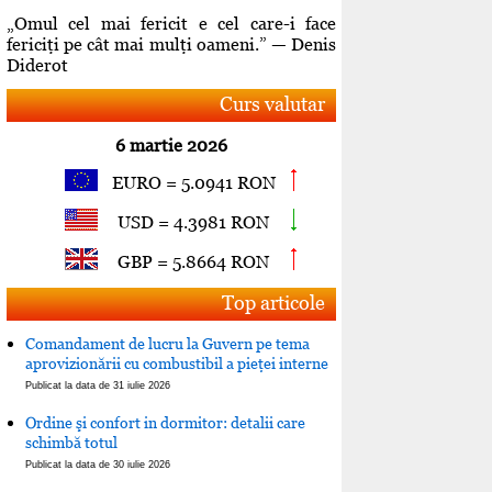
„Omul cel mai fericit e cel care-i face
fericiţi pe cât mai mulţi oameni.” — Denis
Diderot
Curs valutar
6 martie 2026
EURO = 5.0941 RON
USD = 4.3981 RON
GBP = 5.8664 RON
Top articole
Comandament de lucru la Guvern pe tema
aprovizionării cu combustibil a pieţei interne
Publicat la data de 31 iulie 2026
Ordine şi confort in dormitor: detalii care
schimbă totul
Publicat la data de 30 iulie 2026