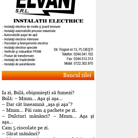
Bancul zilei
Ia zi, Bulă, obişnuieşti să fumezi?
Bulă: – Mmm… Aşa şi aşa…
– Dar cât înseamnă „aşa şi aşa”?
– Mmm… Păi cam 4 pachete pe zi.
– Dulciuri mănânci? – Mmm… Aşa şi
aşa…
Cam 5 ciocolate pe zi.
– Sărat mănânci?