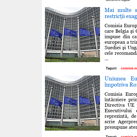
Mai multe s
restricţii ex
Comisia Europe
care Belgia şi 
impuse din ca
european a tri
Suediei şi Ung
cele recomandat
...
Taguri:
comisia e
Uniunea Eu
împotriva Rom
Comisia Euro
întârziere pri
Directiva UE 
Executivului
reprezintă, d
scrie Agerpre
presupune aten
Taguri:
comisia e