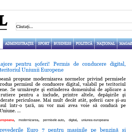
ADMINISTRAŢIE
SPORT
BUSINESS
POLITICĂ
NAŢIONAL
MAGAZ
ajore pentru şoferi! Permis de conducere digital,
t teritoriul Uniunii Europene
peană propune modernizarea normelor privind permisele
trodus permisul de conducere digital, valabil pe teritoriul
ene. Se urmăreşte şi extinderea domeniului de aplicare a
r rutiere pentru a include, printre altele, depăşirile şi
iderate periculoase. Mai mult decât atât, şoferii care şi-au
isul într-o ţară, nu vor mai avea voie să conducă pe
niune. ...
,
,
,
,
uropeana
modernizarea
permisele auto
digital
uniunea europeana
revederile Euro 7 pentru maşinile pe benzină şi