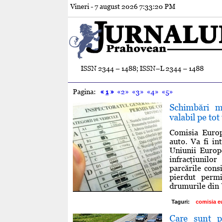
Vineri - 7 august 2026
7:33:21 PM
ISSN 2344 – 1488; ISSN–L 2344 – 1488
Pagina:
«
1
»
«2»
«3»
«4»
«5»
Schimbări m
valabil pe to
Comisia Euro
auto. Va fi in
Uniunii Europ
infracţiunilo
parcările cons
pierdut perm
drumurile din U
Taguri:
comisia e
Care sunt p