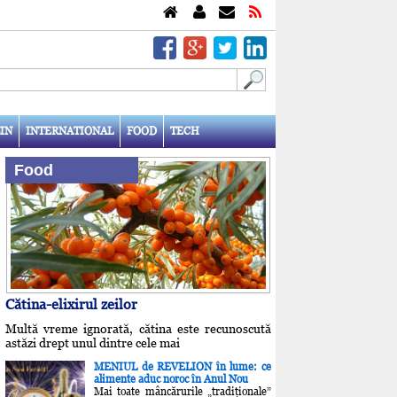
IN
INTERNATIONAL
FOOD
TECH
Food
Cătina-elixirul zeilor
Multă vreme ignorată, cătina este recunoscută
astăzi drept unul dintre cele mai
MENIUL de REVELION în lume: ce
alimente aduc noroc în Anul Nou
Mai toate mâncărurile „tradiţionale”