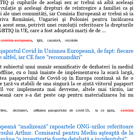
IQ şi cuplurile de acelaşi sex ar trebui să aibă aceleaşi
rculaţie şi aceleaşi drepturi de reîntregire a familiei ca şi
ii ale unei comunităţi, iar Comisia Europeană ar trebui să ia
riva României, Ungariei şi Poloniei pentru încălcarea
 acest sens, potrivit unei rezoluţii referitoare la drepturile
BTIQ în UE, care a fost adoptată marţi de de ...
,
,
,
comisia europeana
lgbt
casatorii
rezolutie
aşaportul Covid în Uniunea Europeană, de fapt: fiecare
ge altfel, iar CE face ”recomandări”
t subiectul unui număr semnificativ de dezbateri în mediul
offline, cu o lună înainte de implementarea la scară largă,
tatea paşaportului de Covid-19 în Europa continuă să fie o
 ţară va stabili de una singură la ce ajută viitorul paşaport
îl vor implementa mai devreme, altele mai târziu, iar
eană care s-a dat peste cap pentru materializarea lui nu
,
,
,
,
line
dezbateri
utilitatea pasaportului de covid-19
la ce ajuta
comisia
peană “analizează” rapoartele ONG-urilor referitoare
ursului Arthur. Comisarul pentru Mediu aşteaptă de la
omâne “o investigaţie foarte detaliată a incidentului”.