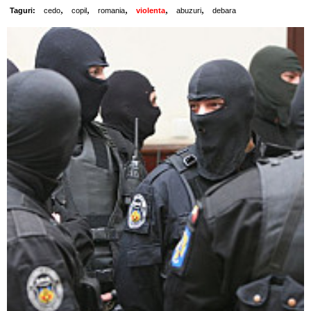
,
,
,
,
,
Taguri:
cedo
copil
romania
violenta
abuzuri
debara