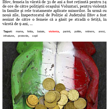
Ilfov, femeia în vârstă de 31 de ani a fost reţinută pentru 24
de ore de către poliţiştii oraşului Voluntari, pentru violenţă
în familie şi rele tratamente aplicate minorilor. În urmă cu
nouă zile, Inspectoratul de Poliţie al Judeţului Ilfov a fost
sesizat de către o femeie că a găsit pe stradă o fetiţă, în
vârstă de 9 ani, ...
,
,
,
,
,
,
,
,
Taguri:
mama
fetita
bataie
violenta
parinti
politie
retinere
arest
,
,
infratiune
protectie
copil