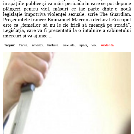
în spaţiile publice şi va mări perioada în care se pot depune
plângeri pentru viol, măsuri ce fac parte dintr-o nouă
legislaţie împotriva violenţei sexuale, scrie The Guardian.
Preşedintele francez Emmanuel Macron a declarat că scopul
este ca „femeilor să nu le fie frică să meargă pe stradă”.
Legislaţia, care va fi prezentată la o întâlnire a cabinetului
miercuri şi va ajunge ...
,
,
,
,
,
,
Taguri:
franta
amenzi
hartuire
sexuala
spatii
viol
violenta