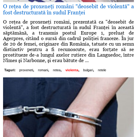
O reţea de proxeneţi români "deosebit de violentă" a
fost destructurată în sudul Franţei
O reţea de proxeneţi români, prezentată ca "deosebit de
violentă", a fost destructurată în sudul Franţei în această
săptămână, a transmis postul Europe 1, preluat de
Agerpres, citând o sursă din cadrul poliţiei franceze. În jur
de 20 de femei, originare din România, tatuate cu un semn
distinctiv pentru a fi recunoscute, erau forţate să se
prostitueze de-a lungul axelor rutiere din Languedoc, între
Nîmes şi Narbonne, şi erau bătute de ...
,
,
,
,
,
Taguri:
proxeneti
romani
retea
violenta
bulgari
retele