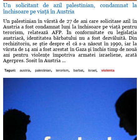
Un solicitant de azil palestinian, condamnat la
închisoare pe viaţă în Austria
Un palestinian în vârstă de 27 de ani care solicitase azil în
Austria a fost condamnat luni la închisoare pe viaţă pentru
terorism, relatează AFP. În conformitate cu legislaţia
austriacă, identitatea bărbatului nu a fost dezvăluită. Din
rechizitoriu, se ştie despre el că s-a născut în 1990, iar la
vârsta de 14 ani a fost arestat în Gaza şi închis timp de nouă
ani pentru violenţe împotriva armatei israeliene, arată
Agerpres. Sosit în Austria ...
,
,
,
,
,
Taguri:
austria
palestinian
terorism
barbat
israel
violenta