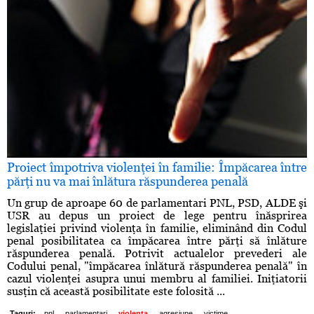
Proiect împotriva violenţei în familie: Împăcarea între
părţi nu va mai înlătura răspunderea penală
Un grup de aproape 60 de parlamentari PNL, PSD, ALDE şi
USR au depus un proiect de lege pentru înăsprirea
legislaţiei privind violenţa în familie, eliminând din Codul
penal posibilitatea ca împăcarea între părţi să înlăture
răspunderea penală. Potrivit actualelor prevederi ale
Codului penal, "împăcarea înlătură răspunderea penală" în
cazul violenţei asupra unui membru al familiei. Iniţiatorii
susţin că această posibilitate este folosită ...
,
,
,
,
Taguri:
pnl
parlamentari
violenta
agresiune
victime