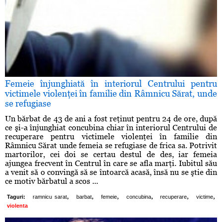
Femeie înjunghiată în interiorul Centrului pentru
victimele violenţei în familie din Râmnicu Sărat, unde
se refugiase
Un bărbat de 43 de ani a fost reţinut pentru 24 de ore, după
ce şi-a înjunghiat concubina chiar în interiorul Centrului de
recuperare pentru victimele violenţei în familie din
Râmnicu Sărat unde femeia se refugiase de frica sa. Potrivit
martorilor, cei doi se certau destul de des, iar femeia
ajungea frecvent în Centrul în care se afla marţi. Iubitul său
a venit să o convingă să se întoarcă acasă, însă nu se ştie din
ce motiv bărbatul a scos ...
,
,
,
,
,
,
Taguri:
ramnicu sarat
barbat
femeie
concubina
recuperare
victime
violenta