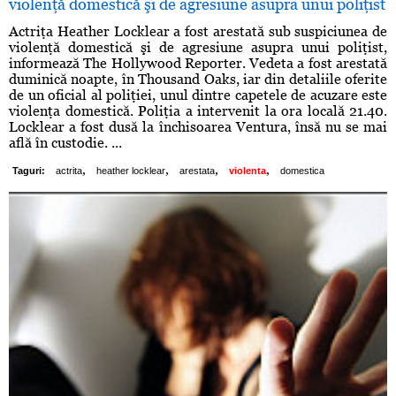
violenţă domestică şi de agresiune asupra unui poliţist
Actriţa Heather Locklear a fost arestată sub suspiciunea de
violenţă domestică şi de agresiune asupra unui poliţist,
informează The Hollywood Reporter. Vedeta a fost arestată
duminică noapte, în Thousand Oaks, iar din detaliile oferite
de un oficial al poliţiei, unul dintre capetele de acuzare este
violenţa domestică. Poliţia a intervenit la ora locală 21.40.
Locklear a fost dusă la închisoarea Ventura, însă nu se mai
află în custodie. ...
,
,
,
,
Taguri:
actrita
heather locklear
arestata
violenta
domestica