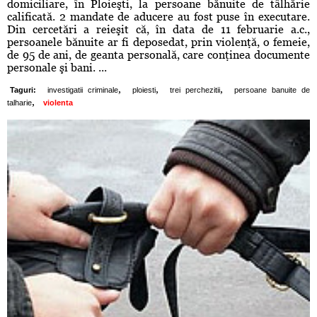
domiciliare, în Ploieşti, la persoane bănuite de tâlhărie
calificată. 2 mandate de aducere au fost puse în executare.
Din cercetări a reieşit că, în data de 11 februarie a.c.,
persoanele bănuite ar fi deposedat, prin violenţă, o femeie,
de 95 de ani, de geanta personală, care conţinea documente
personale şi bani. ...
,
,
,
Taguri:
investigatii criminale
ploiesti
trei perchezitii
persoane banuite de
,
talharie
violenta