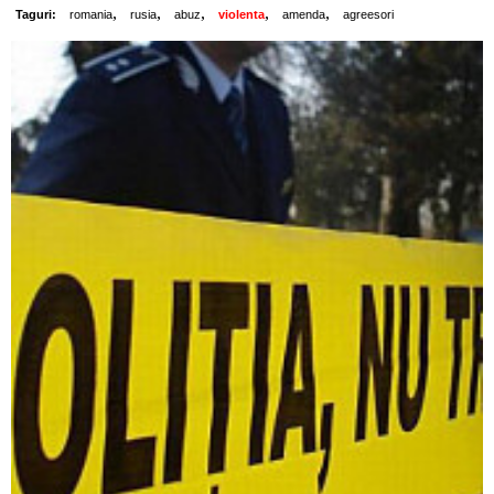
,
,
,
,
,
Taguri:
romania
rusia
abuz
violenta
amenda
agreesori