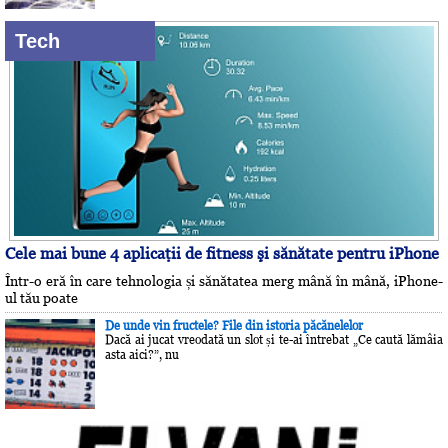
Tech
Cele mai bune 4 aplicaţii de fitness şi sănătate pentru iPhone
Într-o eră în care tehnologia și sănătatea merg mână în mână, iPhone-
ul tău poate
De unde vin fructele? File din istoria păcănelelor
Dacă ai jucat vreodată un slot și te-ai întrebat „Ce caută lămâia
asta aici?”, nu