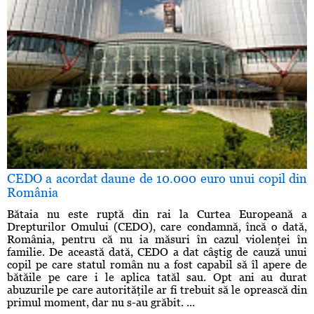
CEDO a acordat daune de 10.000 euro unui copil din
România
Bătaia nu este ruptă din rai la Curtea Europeană a
Drepturilor Omului (CEDO), care condamnă, încă o dată,
România, pentru că nu ia măsuri în cazul violenţei în
familie. De această dată, CEDO a dat câştig de cauză unui
copil pe care statul român nu a fost capabil să îl apere de
bătăile pe care i le aplica tatăl sau. Opt ani au durat
abuzurile pe care autorităţile ar fi trebuit să le oprească din
primul moment, dar nu s-au grăbit. ...