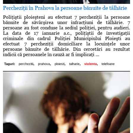
Percheziţii în Prahova la persoane bănuite de tâlhărie
Poliţiştii ploieşteni au efectuat 7 percheziţii la persoane
bănuite de săvârşirea unor infracţiuni de tâlhărie. 7
persoane au fost conduse la sediul poliţiei, pentru audieri.
La data de 17 ianuarie a.c., poliţiştii de investigaţii
criminale din cadrul Poliţiei Municipiului Ploieşti au
efectuat 7 percheziţii domiciliare la locuinţele unor
persoane bănuite de tâlhărie. Din cercetări au rezultat
indicii că persoanele în cauză ar fi implicaţi ...
,
,
,
,
,
Taguri:
perchezitii
prahova
ploiesti
talharie
violenta
telefoane