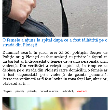
O femeie a ajuns la spital după ce a fost tâlhărită pe o
stradă din Ploieşti
Duminică seară, în jurul orei 22:00, poliţiştii Secţiei de
Poliţie nr. 3 Ploieşti au fost sesizaţi cu privire la faptul că
un bărbat ar fi deposedat o femeie de geanta personală, prin
violenţă. Din verificări a reieşit faptul că, în timp ce se
deplasa pe o stradă din Ploieşti către domiciliu, o femeie ar
fi fost deposedată prin violenţă de geanta personală.
Persoana vătămată ar fi fost lovită în zona feţei iar, ulterior,
bărbatul ar fi ...
,
,
,
,
Taguri:
ploiesti
politistii
au fost sesizati
un barbat
violenta