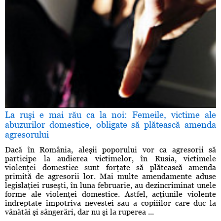
La ruşi e mai rău ca la noi: Femeile, victime ale
abuzurilor domestice, obligate să plătească amenda
agresorului
Dacă în România, aleşii poporului vor ca agresorii să
participe la audierea victimelor, în Rusia, victimele
violenţei domestice sunt forţate să plătească amenda
primită de agresorii lor. Mai multe amendamente aduse
legislaţiei ruseşti, în luna februarie, au dezincriminat unele
forme ale violenţei domestice. Astfel, acţiunile violente
îndreptate împotriva nevestei sau a copiiilor care duc la
vânătăi şi sângerări, dar nu şi la ruperea ...