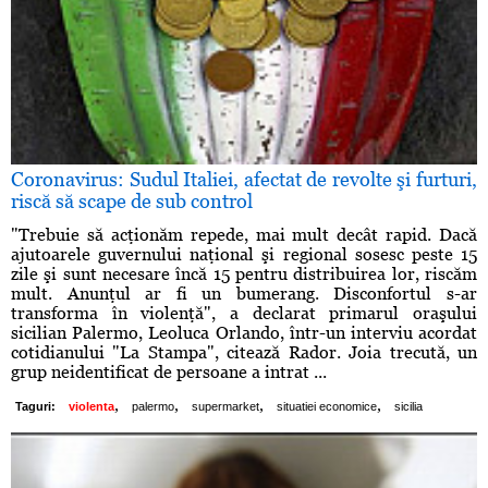
Coronavirus: Sudul Italiei, afectat de revolte şi furturi,
riscă să scape de sub control
"Trebuie să acţionăm repede, mai mult decât rapid. Dacă
ajutoarele guvernului naţional şi regional sosesc peste 15
zile şi sunt necesare încă 15 pentru distribuirea lor, riscăm
mult. Anunţul ar fi un bumerang. Disconfortul s-ar
transforma în violenţă", a declarat primarul oraşului
sicilian Palermo, Leoluca Orlando, într-un interviu acordat
cotidianului "La Stampa", citează Rador. Joia trecută, un
grup neidentificat de persoane a intrat ...
,
,
,
,
Taguri:
violenta
palermo
supermarket
situatiei economice
sicilia