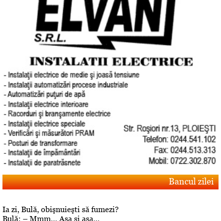
Bancul zilei
Ia zi, Bulă, obişnuieşti să fumezi?
Bulă: – Mmm… Aşa şi aşa…