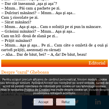
– Dar cât înseamnă „aşa şi aşa”?
– Mmm… Păi cam 4 pachete pe zi.
– Dulciuri mănânci? – Mmm… Aşa şi aşa…
Cam 5 ciocolate pe zi.
– Sărat mănânci?
– Mmm… Aşa şi aşa… Cam o solniţă pe zi pun în mâncare.
– Grăsimi mănânci? – Mmm… Aşa şi aşa…
Cam un kil- două de slană pe zi…
– Prăjit mănânci?
– Mmm… Aşa şi aşa… Pe zi… Cam câte o omletă de 4 ouă şi
cartofi prăjiţi, asezonaţi cu cârnaţi
.– Aha… Dar de băut, bei? – A, da! De băut, beau!
Editorial
Despre "cazul" Gheboasa
A luat foc internetul, au navalit deontologii, au explodat
Pentru scopuri precum afișarea de conținut personalizat, folosim module cookie
sau tehnologii similare. Apăsând Accept sau navigând pe acest website, sunteți de
opiniile. Cazul Gheboasa, la mare concurenta cu fata ucisa
acord să permiți colectarea de informații prin cookie-uri sau tehnologii similare.
in Mangalia care avea initial 12 ani si fusese violata, iar
Aflați în secțiunea
Politica de Cookies
mai multe despre cookie-uri, inclusiv despre
apoi 18 si ucisa de colega de camera In fapt, un produs al
posibilitatea retragerii acordului.
gradului de cultura aferent unor concetateni, domnul cu
pricina a fost lasat sa evolueze intr-o siluire a...