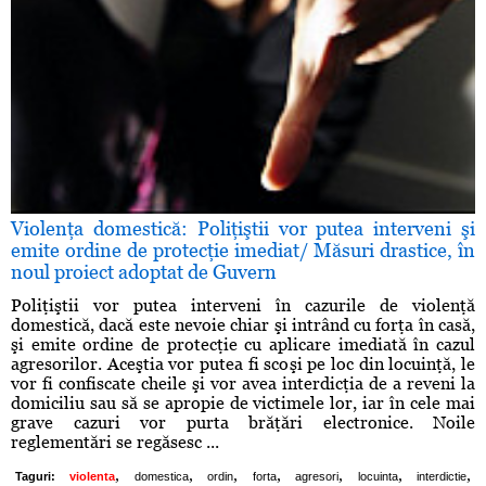
Violenţa domestică: Poliţiştii vor putea interveni şi
emite ordine de protecţie imediat/ Măsuri drastice, în
noul proiect adoptat de Guvern
Poliţiştii vor putea interveni în cazurile de violenţă
domestică, dacă este nevoie chiar şi intrând cu forţa în casă,
şi emite ordine de protecţie cu aplicare imediată în cazul
agresorilor. Aceştia vor putea fi scoşi pe loc din locuinţă, le
vor fi confiscate cheile şi vor avea interdicţia de a reveni la
domiciliu sau să se apropie de victimele lor, iar în cele mai
grave cazuri vor purta brăţări electronice. Noile
reglementări se regăsesc ...
,
,
,
,
,
,
,
Taguri:
violenta
domestica
ordin
forta
agresori
locuinta
interdictie