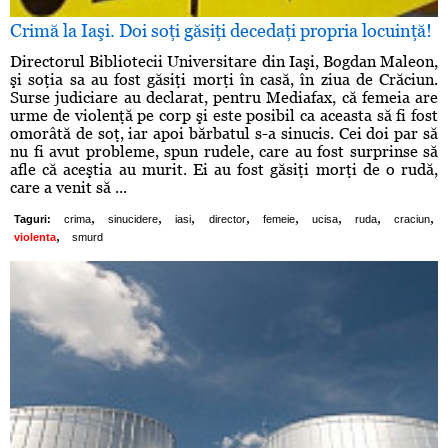
Crimă la Iaşi. Doi soţi găsiţi decedaţi propria locuinţă!
Directorul Bibliotecii Universitare din Iaşi, Bogdan Maleon,
şi soţia sa au fost găsiţi morţi în casă, în ziua de Crăciun.
Surse judiciare au declarat, pentru Mediafax, că femeia are
urme de violenţă pe corp şi este posibil ca aceasta să fi fost
omorâtă de soţ, iar apoi bărbatul s-a sinucis. Cei doi par să
nu fi avut probleme, spun rudele, care au fost surprinse să
afle că aceştia au murit. Ei au fost găsiţi morţi de o rudă,
care a venit să ...
,
,
,
,
,
,
,
,
Taguri:
crima
sinucidere
iasi
director
femeie
ucisa
ruda
craciun
,
violenta
smurd