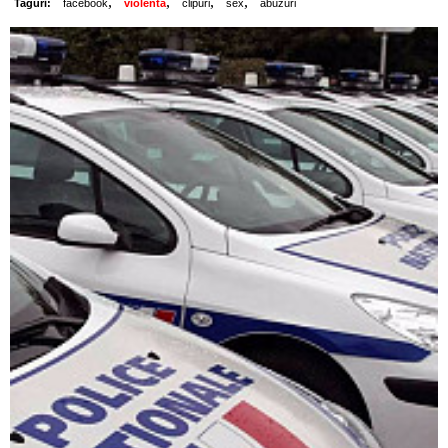
,
,
,
,
Taguri:
facebook
violenta
clipuri
sex
abuzuri