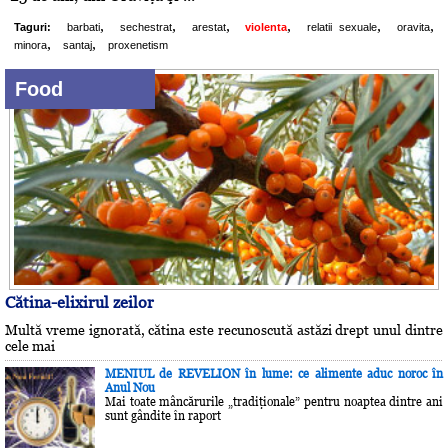
,
,
,
,
,
,
Taguri:
barbati
sechestrat
arestat
violenta
relatii sexuale
oravita
,
,
minora
santaj
proxenetism
Food
Cătina-elixirul zeilor
Multă vreme ignorată, cătina este recunoscută astăzi drept unul dintre
cele mai
MENIUL de REVELION în lume: ce alimente aduc noroc în
Anul Nou
Mai toate mâncărurile „tradiţionale” pentru noaptea dintre ani
sunt gândite în raport