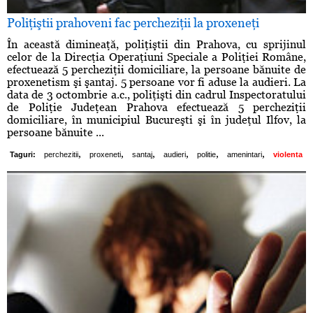
Poliţiştii prahoveni fac percheziţii la proxeneţi
În această dimineaţă, poliţiştii din Prahova, cu sprijinul
celor de la Direcţia Operaţiuni Speciale a Poliţiei Române,
efectuează 5 percheziţii domiciliare, la persoane bănuite de
proxenetism şi şantaj. 5 persoane vor fi aduse la audieri. La
data de 3 octombrie a.c., poliţişti din cadrul Inspectoratului
de Poliţie Judeţean Prahova efectuează 5 percheziţii
domiciliare, în municipiul Bucureşti şi în judeţul Ilfov, la
persoane bănuite ...
,
,
,
,
,
,
Taguri:
perchezitii
proxeneti
santaj
audieri
politie
amenintari
violenta