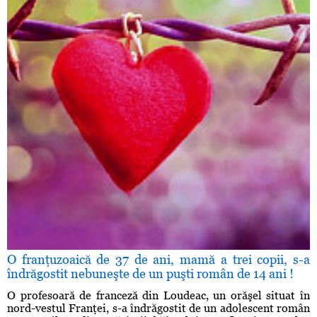
O franţuzoaică de 37 de ani, mamă a trei copii, s-a
îndrăgostit nebuneşte de un puşti român de 14 ani !
O profesoară de franceză din Loudeac, un orăşel situat în
nord-vestul Franţei, s-a îndrăgostit de un adolescent român