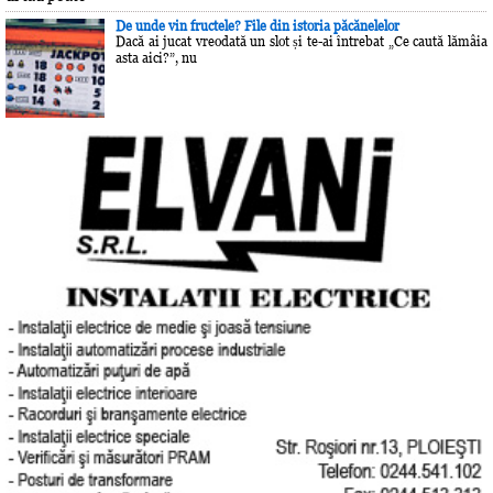
De unde vin fructele? File din istoria păcănelelor
Dacă ai jucat vreodată un slot și te-ai întrebat „Ce caută lămâia
asta aici?”, nu