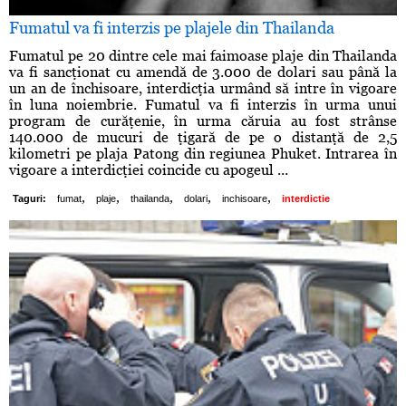
Fumatul va fi interzis pe plajele din Thailanda
Fumatul pe 20 dintre cele mai faimoase plaje din Thailanda
va fi sancţionat cu amendă de 3.000 de dolari sau până la
un an de închisoare, interdicţia urmând să intre în vigoare
în luna noiembrie. Fumatul va fi interzis în urma unui
program de curăţenie, în urma căruia au fost strânse
140.000 de mucuri de ţigară de pe o distanţă de 2,5
kilometri pe plaja Patong din regiunea Phuket. Intrarea în
vigoare a interdicţiei coincide cu apogeul ...
,
,
,
,
,
Taguri:
fumat
plaje
thailanda
dolari
inchisoare
interdictie