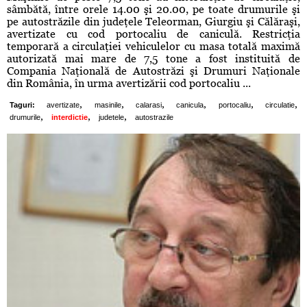
sâmbătă, între orele 14.00 şi 20.00, pe toate drumurile şi
pe autostrăzile din judeţele Teleorman, Giurgiu şi Călăraşi,
avertizate cu cod portocaliu de caniculă. Restricţia
temporară a circulaţiei vehiculelor cu masa totală maximă
autorizată mai mare de 7,5 tone a fost instituită de
Compania Naţională de Autostrăzi şi Drumuri Naţionale
din România, în urma avertizării cod portocaliu ...
,
,
,
,
,
,
Taguri:
avertizate
masinile
calarasi
canicula
portocaliu
circulatie
,
,
,
drumurile
interdictie
judetele
autostrazile