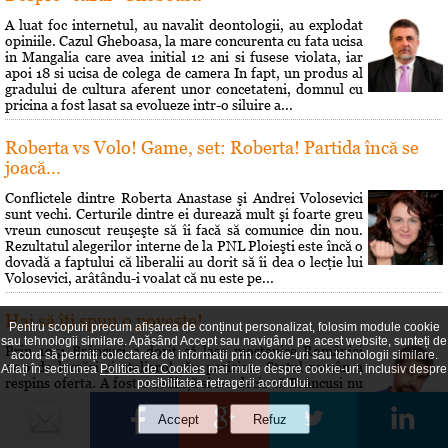
A luat foc internetul, au navalit deontologii, au explodat
opiniile. Cazul Gheboasa, la mare concurenta cu fata ucisa
in Mangalia care avea initial 12 ani si fusese violata, iar
apoi 18 si ucisa de colega de camera In fapt, un produs al
gradului de cultura aferent unor concetateni, domnul cu
pricina a fost lasat sa evolueze intr-o siluire a...
Roberta vs Volo! Game, set: Roberta! Partida încă se
joacă...
Conflictele dintre Roberta Anastase şi Andrei Volosevici
sunt vechi. Certurile dintre ei durează mult şi foarte greu
vreun cunoscut reuşeşte să îi facă să comunice din nou.
Rezultatul alegerilor interne de la PNL Ploieşti este încă o
dovadă a faptului că liberalii au dorit să îi dea o lecţie lui
Volosevici, arâtându-i voalat că nu este pe...
Hai să îţi spun o poveste!
Pentru scopuri precum afișarea de conținut personalizat, folosim module cookie
sau tehnologii similare. Apăsând Accept sau navigând pe acest website, sunteți de
Prin 1951 Brâncusi a dorit să lase mostenire României
acord să permiți colectarea de informații prin cookie-uri sau tehnologii similare.
200 de lucrări si atelierul său parizian. Statul român a
Aflați în secțiunea
Politica de Cookies
mai multe despre cookie-uri, inclusiv despre
respins oferta. A fost o sedinţă si s-a decis că Brâncusi nu
posibilitatea retragerii acordului.
poate fi considerat un creator în sculptură pentru că
"speculează prin mijloace bizare gusturile morbide ale
societăţii burgheze". Cei care au hotărât asta au fost...