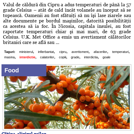
Valul de căldură din Cipru a adus temperaturi de până la 57
grade Celsius – atât de cald încât volanele au început să se
topească. Oamenii au fost sfătuiţi să nu îşi lase ziarele sau
alte documente pe bordul maşinilor, datorită posibilităţii
ca acestea să ia foc. În Nicosia, capitala insulei, au fost
raportate temperaturi chiar şi mai mari, de 63 grade
Celsius. U.K. Met Office a emis un avertisment călătorilor
britanici care se află sau ...
,
,
,
,
,
,
Taguri:
ministerul
infierbantat
cipru
avertisment
afacerilor
temperaturi
,
,
,
,
,
,
masina
interdictie
calatorilor
copiii
grade
interdictia
goale
Food