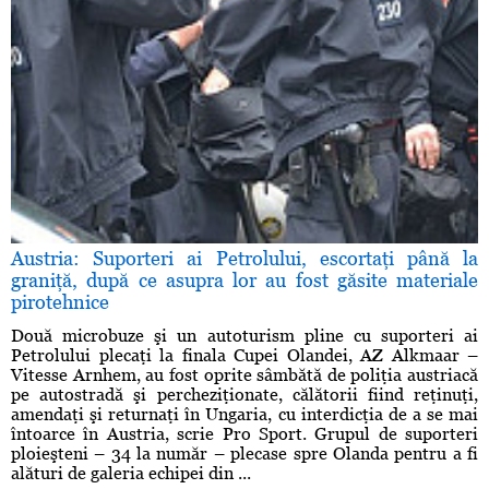
Austria: Suporteri ai Petrolului, escortaţi până la
graniţă, după ce asupra lor au fost găsite materiale
pirotehnice
Două microbuze şi un autoturism pline cu suporteri ai
Petrolului plecaţi la finala Cupei Olandei, AZ Alkmaar –
Vitesse Arnhem, au fost oprite sâmbătă de poliţia austriacă
pe autostradă şi percheziţionate, călătorii fiind reţinuţi,
amendaţi şi returnaţi în Ungaria, cu interdicţia de a se mai
întoarce în Austria, scrie Pro Sport. Grupul de suporteri
ploieşteni – 34 la număr – plecase spre Olanda pentru a fi
alături de galeria echipei din ...