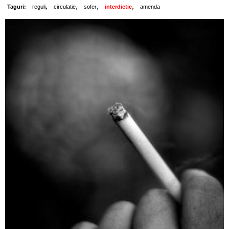
,
,
,
,
Taguri:
reguli
circulatie
sofer
interdictie
amenda