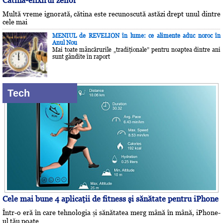
Cătina-elixirul zeilor
Multă vreme ignorată, cătina este recunoscută astăzi drept unul dintre
cele mai
MENIUL de REVELION în lume: ce alimente aduc noroc în
Anul Nou
Mai toate mâncărurile „tradiţionale” pentru noaptea dintre ani
sunt gândite în raport
Tech
Cele mai bune 4 aplicaţii de fitness şi sănătate pentru iPhone
Într-o eră în care tehnologia și sănătatea merg mână în mână, iPhone-
ul tău poate