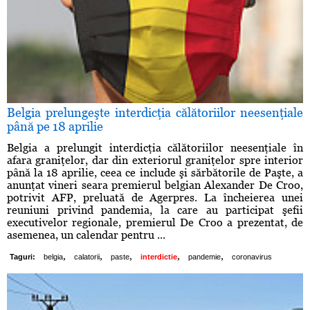
Belgia prelungeşte interdicţia călătoriilor neesenţiale
până pe 18 aprilie
Belgia a prelungit interdicţia călătoriilor neesenţiale în
afara graniţelor, dar din exteriorul graniţelor spre interior
până la 18 aprilie, ceea ce include şi sărbătorile de Paşte, a
anunţat vineri seara premierul belgian Alexander De Croo,
potrivit AFP, preluată de Agerpres. La încheierea unei
reuniuni privind pandemia, la care au participat şefii
executivelor regionale, premierul De Croo a prezentat, de
asemenea, un calendar pentru ...
,
,
,
,
,
Taguri:
belgia
calatorii
paste
interdictie
pandemie
coronavirus