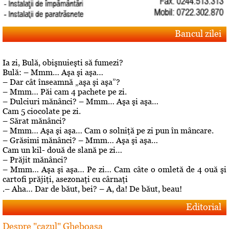
Bancul zilei
Ia zi, Bulă, obişnuieşti să fumezi?
Bulă: – Mmm… Aşa şi aşa…
– Dar cât înseamnă „aşa şi aşa”?
– Mmm… Păi cam 4 pachete pe zi.
– Dulciuri mănânci? – Mmm… Aşa şi aşa…
Cam 5 ciocolate pe zi.
– Sărat mănânci?
– Mmm… Aşa şi aşa… Cam o solniţă pe zi pun în mâncare.
– Grăsimi mănânci? – Mmm… Aşa şi aşa…
Cam un kil- două de slană pe zi…
– Prăjit mănânci?
– Mmm… Aşa şi aşa… Pe zi… Cam câte o omletă de 4 ouă şi
cartofi prăjiţi, asezonaţi cu cârnaţi
.– Aha… Dar de băut, bei? – A, da! De băut, beau!
Editorial
Despre "cazul" Gheboasa