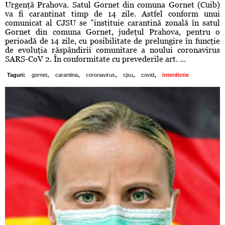
Urgenţă Prahova. Satul Gornet din comuna Gornet (Cuib)
va fi carantinat timp de 14 zile. Astfel conform unui
comunicat al CJSU se "instituie carantină zonală în satul
Gornet din comuna Gornet, judeţul Prahova, pentru o
perioadă de 14 zile, cu posibilitate de prelungire în funcţie
de evoluţia răspândirii comunitare a noului coronavirus
SARS-CoV 2. În conformitate cu prevederile art. ...
,
,
,
,
,
Taguri:
gornet
carantina
coronavirus
cjsu
covid
interdictie