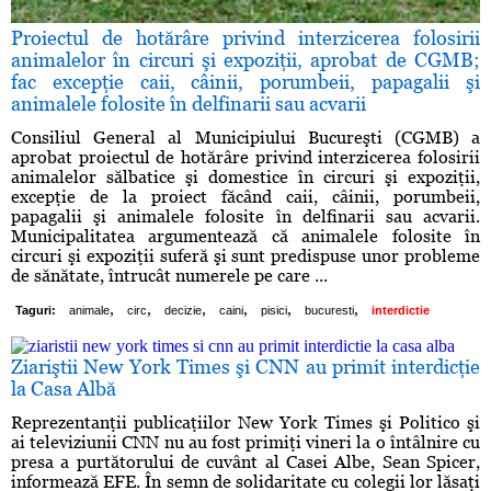
Proiectul de hotărâre privind interzicerea folosirii
animalelor în circuri şi expoziţii, aprobat de CGMB;
fac excepţie caii, câinii, porumbeii, papagalii şi
animalele folosite în delfinarii sau acvarii
Consiliul General al Municipiului Bucureşti (CGMB) a
aprobat proiectul de hotărâre privind interzicerea folosirii
animalelor sălbatice şi domestice în circuri şi expoziţii,
excepţie de la proiect făcând caii, câinii, porumbeii,
papagalii şi animalele folosite în delfinarii sau acvarii.
Municipalitatea argumentează că animalele folosite în
circuri şi expoziţii suferă şi sunt predispuse unor probleme
de sănătate, întrucât numerele pe care ...
,
,
,
,
,
,
Taguri:
animale
circ
decizie
caini
pisici
bucuresti
interdictie
Ziariştii New York Times şi CNN au primit interdicţie
la Casa Albă
Reprezentanţii publicaţiilor New York Times şi Politico şi
ai televiziunii CNN nu au fost primiţi vineri la o întâlnire cu
presa a purtătorului de cuvânt al Casei Albe, Sean Spicer,
informează EFE. În semn de solidaritate cu colegii lor lăsaţi