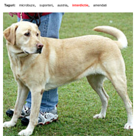
,
,
,
,
Taguri:
microbuze
suporteri
austria
interdictie
amendati