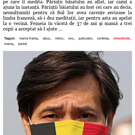
pe care îl medita. Părinţii băiatului au aflat, iar cazul a
ajuns în instanţă. Părinţii băiatului au fost cei care au decis,
nemulţumiţi pentru că fiul lor avea carenţe serioase la
limba franceză, să-i dea meditaţii, iar pentru asta au apelat
la o vecină. Femeia în vârstă de 37 de ani şi mamă a trei
copii a acceptat să-l ajute ...
,
,
,
,
,
,
,
Taguri:
mama franta
abuz
minor
sex
judecator
sentinta
interdictie
,
mama
parinti