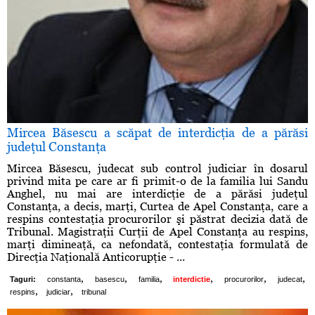
Mircea Băsescu a scăpat de interdicţia de a părăsi
judeţul Constanţa
Mircea Băsescu, judecat sub control judiciar în dosarul
privind mita pe care ar fi primit-o de la familia lui Sandu
Anghel, nu mai are interdicţie de a părăsi judeţul
Constanţa, a decis, marţi, Curtea de Apel Constanţa, care a
respins contestaţia procurorilor şi păstrat decizia dată de
Tribunal. Magistraţii Curţii de Apel Constanţa au respins,
marţi dimineaţă, ca nefondată, contestaţia formulată de
Direcţia Naţională Anticorupţie - ...
,
,
,
,
,
,
Taguri:
constanta
basescu
familia
interdictie
procurorilor
judecat
,
,
respins
judiciar
tribunal