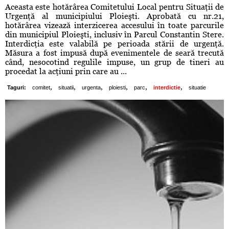
Aceasta este hotărârea Comitetului Local pentru Situaţii de
Urgenţă al municipiului Ploieşti. Aprobată cu nr.21,
hotărârea vizează interzicerea accesului în toate parcurile
din municipiul Ploieşti, inclusiv în Parcul Constantin Stere.
Interdicţia este valabilă pe perioada stării de urgenţă.
Măsura a fost impusă după evenimentele de seară trecută
când, nesocotind regulile impuse, un grup de tineri au
procedat la acţiuni prin care au ...
,
,
,
,
,
,
Taguri:
comitet
situatii
urgenta
ploiesti
parc
interdictie
situatie