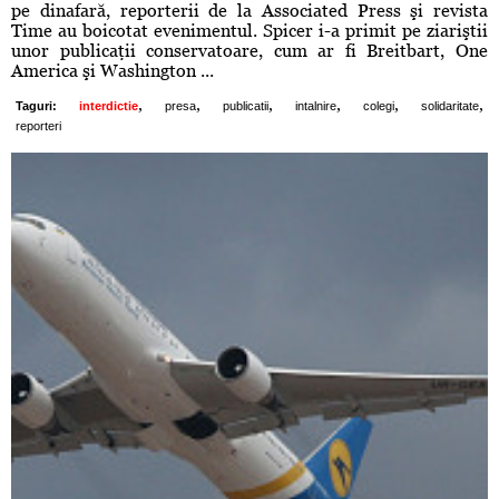
pe dinafară, reporterii de la Associated Press şi revista
Time au boicotat evenimentul. Spicer i-a primit pe ziariştii
unor publicaţii conservatoare, cum ar fi Breitbart, One
America şi Washington ...
,
,
,
,
,
,
Taguri:
interdictie
presa
publicatii
intalnire
colegi
solidaritate
reporteri