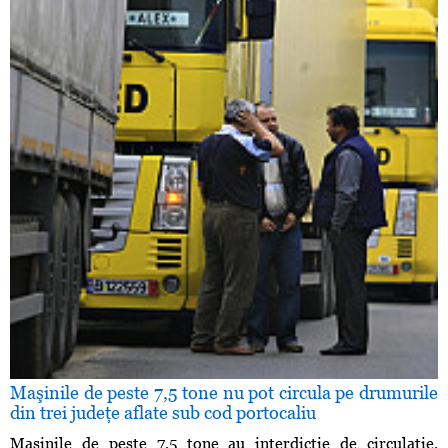
Maşinile de peste 7,5 tone nu pot circula pe drumurile
din trei judeţe aflate sub cod portocaliu
Maşinile de peste 7,5 tone au interdicţie de circulaţie,