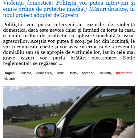
Violenţa domestică: Poliţiştii vor putea interveni şi
emite ordine de protecţie imediat/ Măsuri drastice, în
noul proiect adoptat de Guvern
Poliţiştii vor putea interveni în cazurile de violenţă
domestică, dacă este nevoie chiar şi intrând cu forţa în casă,
şi emite ordine de protecţie cu aplicare imediată în cazul
agresorilor. Aceştia vor putea fi scoşi pe loc din locuinţă, le
vor fi confiscate cheile şi vor avea interdicţia de a reveni la
domiciliu sau să se apropie de victimele lor, iar în cele mai
grave cazuri vor purta brăţări electronice. Noile
reglementări se regăsesc ...
,
,
,
,
,
,
,
Taguri:
violenta
domestica
ordin
forta
agresori
locuinta
interdictie
victime