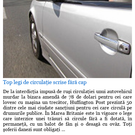
Top legi de circulaţie scrise fără cap
De la interdicţia impusă de ruşi circulaţiei unui autovehicul
murdar la bizara amendă de 78 de dolari pentru cei care
lovesc cu maşina un trecător, Huffington Post prezintă 50
dintre cele mai ciudate sancţiuni pentru cei care circulă pe
drumurile publice. În Marea Britanie este în vigoare o lege
care interzice unei trăsuri să circule fără a fi dotată, în
permaneţă, cu un balot de fân şi o desagă cu ovăz. Toţi
şoferii danezi sunt obligaţi ...