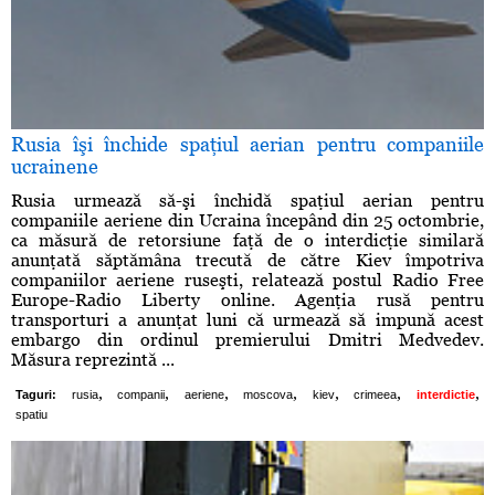
Rusia îşi închide spaţiul aerian pentru companiile
ucrainene
Rusia urmează să-şi închidă spaţiul aerian pentru
companiile aeriene din Ucraina începând din 25 octombrie,
ca măsură de retorsiune faţă de o interdicţie similară
anunţată săptămâna trecută de către Kiev împotriva
companiilor aeriene ruseşti, relatează postul Radio Free
Europe-Radio Liberty online. Agenţia rusă pentru
transporturi a anunţat luni că urmează să impună acest
embargo din ordinul premierului Dmitri Medvedev.
Măsura reprezintă ...
,
,
,
,
,
,
,
Taguri:
rusia
companii
aeriene
moscova
kiev
crimeea
interdictie
spatiu