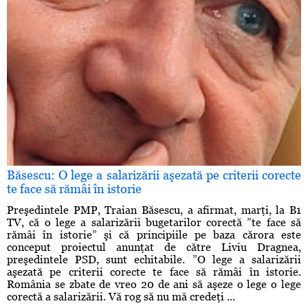
Băsescu: O lege a salarizării aşezată pe criterii corecte
te face să rămâi în istorie
Preşedintele PMP, Traian Băsescu, a afirmat, marţi, la B1
TV, că o lege a salarizării bugetarilor corectă ”te face să
rămâi în istorie” şi că principiile pe baza cărora este
conceput proiectul anunţat de către Liviu Dragnea,
preşedintele PSD, sunt echitabile. ”O lege a salarizării
aşezată pe criterii corecte te face să rămâi în istorie.
România se zbate de vreo 20 de ani să aşeze o lege o lege
corectă a salarizării. Vă rog să nu mă credeţi ...