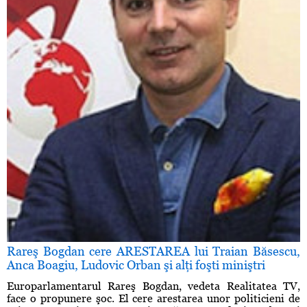
Rareş Bogdan cere ARESTAREA lui Traian Băsescu,
Anca Boagiu, Ludovic Orban şi alţi foşti miniştri
Europarlamentarul Rareş Bogdan, vedeta Realitatea TV,
face o propunere şoc. El cere arestarea unor politicieni de