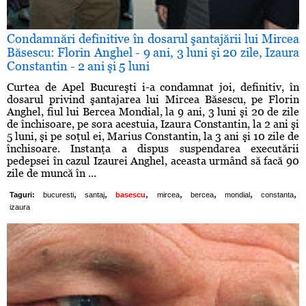
Condamnări definitive în dosarul şantajării lui Mircea
Băsescu: Florin Anghel - 9 ani, 3 luni şi 20 zile, Izaura
Constantin - 2 ani şi 5 luni
Curtea de Apel Bucureşti i-a condamnat joi, definitiv, în
dosarul privind şantajarea lui Mircea Băsescu, pe Florin
Anghel, fiul lui Bercea Mondial, la 9 ani, 3 luni şi 20 de zile
de închisoare, pe sora acestuia, Izaura Constantin, la 2 ani şi
5 luni, şi pe soţul ei, Marius Constantin, la 3 ani şi 10 zile de
închisoare. Instanţa a dispus suspendarea executării
pedepsei în cazul Izaurei Anghel, aceasta urmând să facă 90
zile de muncă în ...
,
,
,
,
,
,
,
Taguri:
bucuresti
santaj
basescu
mircea
bercea
mondial
constanta
izaura