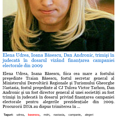
Elena Udrea, Ioana Băsescu, Dan Andronic, trimişi în
judecată în dosarul vizând finanţarea campaniei
electorale din 2009
Elena Udrea, Ioana Băsescu, fiica cea mare a fostului
preşedinte Traian Băsescu, fostul secretar general al
Ministerului Dezvoltării Regionale şi Turismului Gheorghe
Nastasia, fostul preşedinte al CJ Tulcea Victor Tarhon, Dan
Andronic şi un fost director general al unei societăţi au fost
trimişi în judecată în dosarul privind finanţarea campaniei
electorale pentru alegerile prezidenţiale din 2009.
Procurorii DNA au dispus trimiterea în ...
,
,
,
,
,
Taguri:
udrea
basescu
mdrt
nastasia
campanie
alegeri