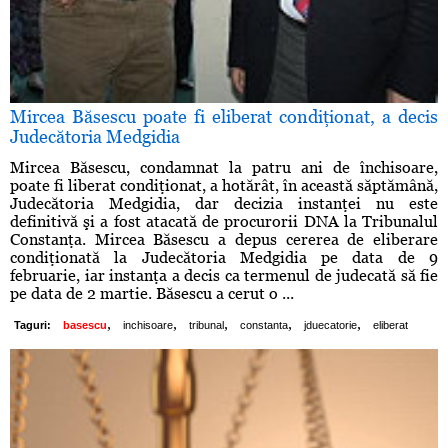
Mircea Băsescu poate fi eliberat condiţionat, a decis
Judecătoria Medgidia
Mircea Băsescu, condamnat la patru ani de închisoare,
poate fi liberat condiţionat, a hotărât, în această săptămână,
Judecătoria Medgidia, dar decizia instanţei nu este
definitivă şi a fost atacată de procurorii DNA la Tribunalul
Constanţa. Mircea Băsescu a depus cererea de eliberare
condiţionată la Judecătoria Medgidia pe data de 9
februarie, iar instanţa a decis ca termenul de judecată să fie
pe data de 2 martie. Băsescu a cerut o ...
,
,
,
,
,
Taguri:
basescu
inchisoare
tribunal
constanta
jduecatorie
eliberat