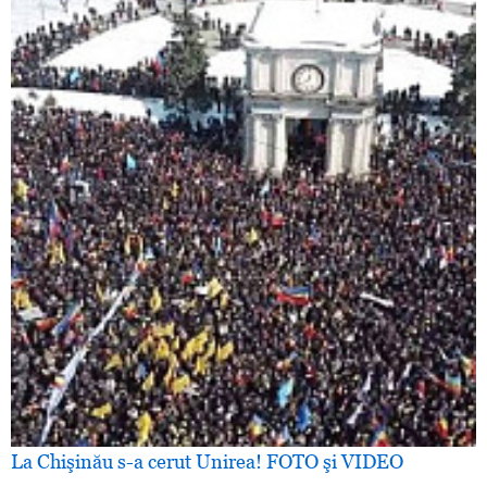
La Chişinău s-a cerut Unirea! FOTO şi VIDEO