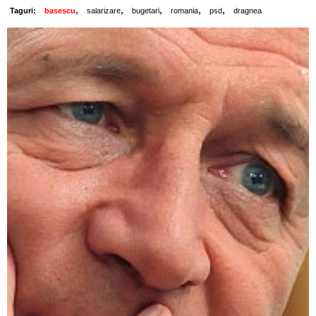
,
,
,
,
,
Taguri:
basescu
salarizare
bugetari
romania
psd
dragnea