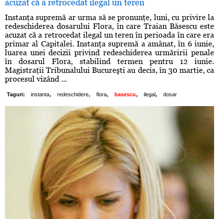
acuzat că a retrocedat ilegal un teren
Instanţa supremă ar urma să se pronunţe, luni, cu privire la
redeschiderea dosarului Flora, în care Traian Băsescu este
acuzat că a retrocedat ilegal un teren în perioada în care era
primar al Capitalei. Instanţa supremă a amânat, în 6 iunie,
luarea unei decizii privind redeschiderea urmăririi penale
în dosarul Flora, stabilind termen pentru 12 iunie.
Magistraţii Tribunalului Bucureşti au decis, în 30 martie, ca
procesul vizând ...
,
,
,
,
,
Taguri:
instanta
redeschidere
flora
basescu
ilegal
dosar