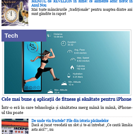
MENIUL de REVELION în lume: ce alimente aduc noroc în
Anul Nou
Mai toate mâncărurile „tradiţionale” pentru noaptea dintre ani
sunt gândite în raport
Tech
Cele mai bune 4 aplicaţii de fitness şi sănătate pentru iPhone
Într-o eră în care tehnologia și sănătatea merg mână în mână, iPhone-
ul tău poate
De unde vin fructele? File din istoria păcănelelor
Dacă ai jucat vreodată un slot și te-ai întrebat „Ce caută lămâia
asta aici?”, nu