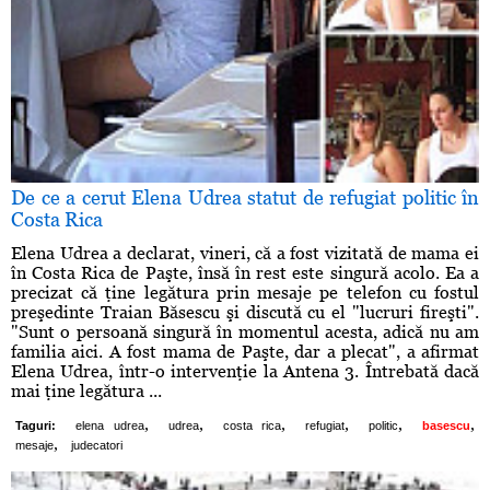
De ce a cerut Elena Udrea statut de refugiat politic în
Costa Rica
Elena Udrea a declarat, vineri, că a fost vizitată de mama ei
în Costa Rica de Paşte, însă în rest este singură acolo. Ea a
precizat că ţine legătura prin mesaje pe telefon cu fostul
preşedinte Traian Băsescu şi discută cu el "lucruri fireşti".
"Sunt o persoană singură în momentul acesta, adică nu am
familia aici. A fost mama de Paşte, dar a plecat", a afirmat
Elena Udrea, într-o intervenţie la Antena 3. Întrebată dacă
mai ţine legătura ...
,
,
,
,
,
,
Taguri:
elena udrea
udrea
costa rica
refugiat
politic
basescu
,
mesaje
judecatori