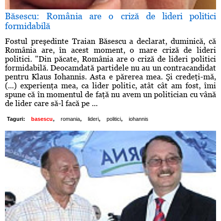
Băsescu: România are o criză de lideri politici
formidabilă
Fostul preşedinte Traian Băsescu a declarat, duminică, că
România are, în acest moment, o mare criză de lideri
politici. "Din păcate, România are o criză de lideri politici
formidabilă. Deocamdată partidele nu au un contracandidat
pentru Klaus Iohannis. Asta e părerea mea. Şi credeţi-mă,
(...) experienţa mea, ca lider politic, atât cât am fost, îmi
spune că în momentul de faţă nu avem un politician cu vână
de lider care să-l facă pe ...
,
,
,
,
Taguri:
basescu
romania
lideri
politici
iohannis