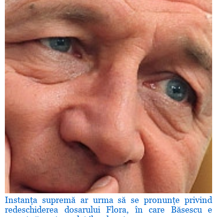
Instanţa supremă ar urma să se pronunţe privind
redeschiderea dosarului Flora, în care Băsescu e