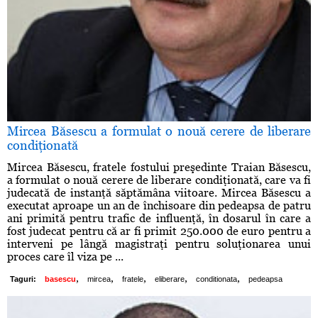
Mircea Băsescu a formulat o nouă cerere de liberare
condiţionată
Mircea Băsescu, fratele fostului preşedinte Traian Băsescu,
a formulat o nouă cerere de liberare condiţionată, care va fi
judecată de instanţă săptămâna viitoare. Mircea Băsescu a
executat aproape un an de închisoare din pedeapsa de patru
ani primită pentru trafic de influenţă, în dosarul în care a
fost judecat pentru că ar fi primit 250.000 de euro pentru a
interveni pe lângă magistraţi pentru soluţionarea unui
proces care îl viza pe ...
,
,
,
,
,
Taguri:
basescu
mircea
fratele
eliberare
conditionata
pedeapsa