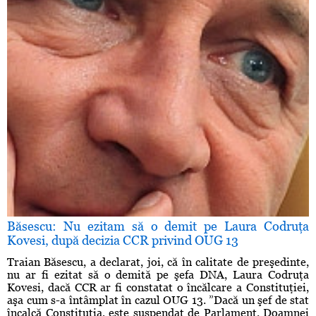
Băsescu: Nu ezitam să o demit pe Laura Codruţa
Kovesi, după decizia CCR privind OUG 13
Traian Băsescu, a declarat, joi, că în calitate de preşedinte,
nu ar fi ezitat să o demită pe şefa DNA, Laura Codruţa
Kovesi, dacă CCR ar fi constatat o încălcare a Constituţiei,
aşa cum s-a întâmplat în cazul OUG 13. ”Dacă un şef de stat
încalcă Constituţia, este suspendat de Parlament. Doamnei