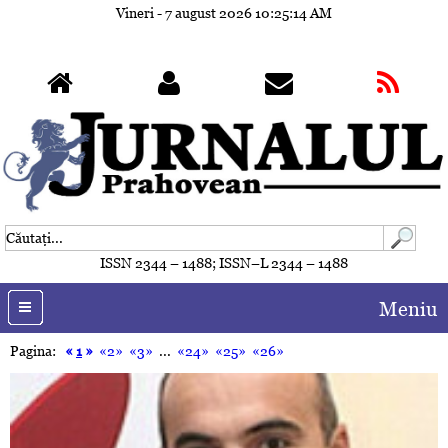
Vineri - 7 august 2026
10:25:17 AM
ISSN 2344 – 1488; ISSN–L 2344 – 1488
Meniu
Pagina:
«
1
»
«2»
«3»
...
«24»
«25»
«26»