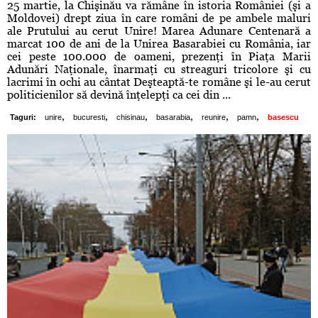
25 martie, la Chişinău va rămâne în istoria României (şi a
Moldovei) drept ziua în care români de pe ambele maluri
ale Prutului au cerut Unire! Marea Adunare Centenară a
marcat 100 de ani de la Unirea Basarabiei cu România, iar
cei peste 100.000 de oameni, prezenţi în Piaţa Marii
Adunări Naţionale, înarmaţi cu streaguri tricolore şi cu
lacrimi în ochi au cântat Deşteaptă-te române şi le-au cerut
politicienilor să devină înţelepţi ca cei din ...
,
,
,
,
,
,
Taguri:
unire
bucuresti
chisinau
basarabia
reunire
pamn
basescu