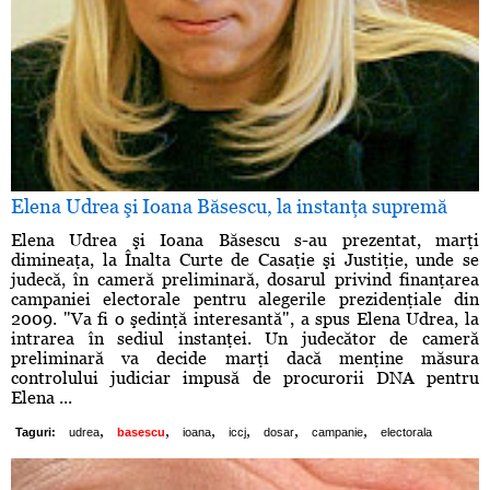
Elena Udrea şi Ioana Băsescu, la instanţa supremă
Elena Udrea şi Ioana Băsescu s-au prezentat, marţi
dimineaţa, la Înalta Curte de Casaţie şi Justiţie, unde se
judecă, în cameră preliminară, dosarul privind finanţarea
campaniei electorale pentru alegerile prezidenţiale din
2009. "Va fi o şedinţă interesantă", a spus Elena Udrea, la
intrarea în sediul instanţei. Un judecător de cameră
preliminară va decide marţi dacă menţine măsura
controlului judiciar impusă de procurorii DNA pentru
Elena ...
,
,
,
,
,
,
Taguri:
udrea
basescu
ioana
iccj
dosar
campanie
electorala