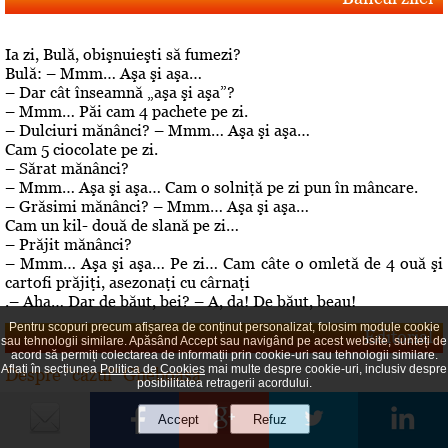
Ia zi, Bulă, obişnuieşti să fumezi?
Bulă: – Mmm… Aşa şi aşa…
– Dar cât înseamnă „aşa şi aşa”?
– Mmm… Păi cam 4 pachete pe zi.
– Dulciuri mănânci? – Mmm… Aşa şi aşa…
Cam 5 ciocolate pe zi.
– Sărat mănânci?
– Mmm… Aşa şi aşa… Cam o solniţă pe zi pun în mâncare.
– Grăsimi mănânci? – Mmm… Aşa şi aşa…
Cam un kil- două de slană pe zi…
– Prăjit mănânci?
– Mmm… Aşa şi aşa… Pe zi… Cam câte o omletă de 4 ouă şi
cartofi prăjiţi, asezonaţi cu cârnaţi
.– Aha… Dar de băut, bei? – A, da! De băut, beau!
Pentru scopuri precum afișarea de conținut personalizat, folosim module cookie
Editorial
sau tehnologii similare. Apăsând Accept sau navigând pe acest website, sunteți de
acord să permiți colectarea de informații prin cookie-uri sau tehnologii similare.
Aflați în secțiunea
Politica de Cookies
mai multe despre cookie-uri, inclusiv despre
Despre "cazul" Gheboasa
posibilitatea retragerii acordului.
A luat foc internetul, au navalit deontologii, au explodat
opiniile. Cazul Gheboasa, la mare concurenta cu fata ucisa
in Mangalia care avea initial 12 ani si fusese violata, iar