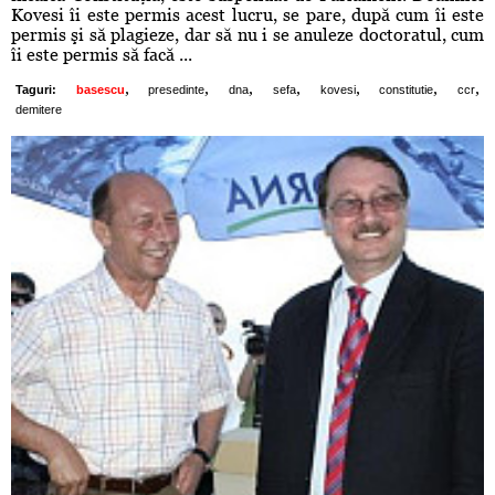
Kovesi îi este permis acest lucru, se pare, după cum îi este
permis şi să plagieze, dar să nu i se anuleze doctoratul, cum
îi este permis să facă ...
,
,
,
,
,
,
,
Taguri:
basescu
presedinte
dna
sefa
kovesi
constitutie
ccr
demitere