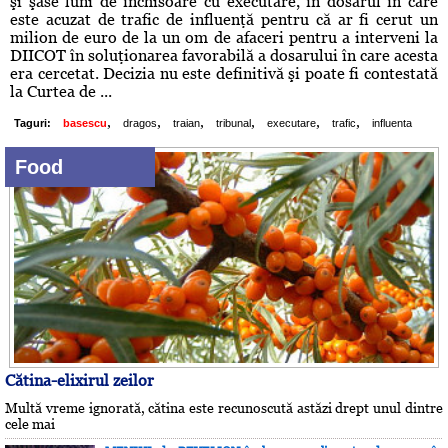
şi şase luni de închisoare cu executare, în dosarul în care
este acuzat de trafic de influenţă pentru că ar fi cerut un
milion de euro de la un om de afaceri pentru a interveni la
DIICOT în soluţionarea favorabilă a dosarului în care acesta
era cercetat. Decizia nu este definitivă şi poate fi contestată
la Curtea de ...
,
,
,
,
,
,
Taguri:
basescu
dragos
traian
tribunal
executare
trafic
influenta
Food
Cătina-elixirul zeilor
Multă vreme ignorată, cătina este recunoscută astăzi drept unul dintre
cele mai