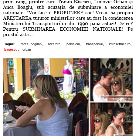
prim rang, printre care Traian Băsescu, Ludovic Orban şi
Anca Boagiu, sub acuzaţia de subminare a economiei
naţionale. ”Voi face o PROPUNERE soc! Vreau sa propun
ARESTAREA tuturor ministrilor care au fost la conducerea
Ministerului Transporturilor din 1990 pana astazi! De ce?
Pentru SUBMINAREA ECONOMIEI NATIONALE! Pe
prostul asta ...
,
,
,
,
,
Taguri:
rares bogdan
arestare
politicieni
transporturi
infrasctructura
,
basescu
orban