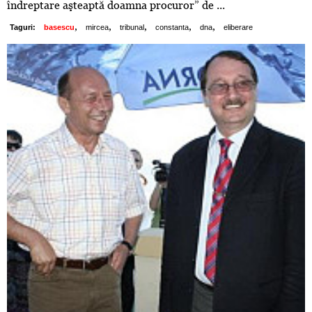
îndreptare aşteaptă doamna procuror” de ...
,
,
,
,
,
Taguri:
basescu
mircea
tribunal
constanta
dna
eliberare