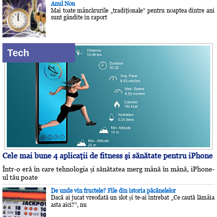
Anul Nou
Mai toate mâncărurile „tradiţionale” pentru noaptea dintre ani
sunt gândite în raport
Tech
Cele mai bune 4 aplicaţii de fitness şi sănătate pentru iPhone
Într-o eră în care tehnologia și sănătatea merg mână în mână, iPhone-
ul tău poate
De unde vin fructele? File din istoria păcănelelor
Dacă ai jucat vreodată un slot și te-ai întrebat „Ce caută lămâia
asta aici?”, nu