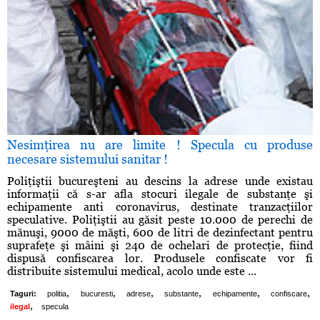
Nesimţirea nu are limite ! Specula cu produse
necesare sistemului sanitar !
Poliţiştii bucureşteni au descins la adrese unde existau
informaţii că s-ar afla stocuri ilegale de substanţe şi
echipamente anti coronavirus, destinate tranzacţiilor
speculative. Poliţiştii au găsit peste 10.000 de perechi de
mănuşi, 9000 de măşti, 600 de litri de dezinfectant pentru
suprafeţe şi mâini şi 240 de ochelari de protecţie, fiind
dispusă confiscarea lor. Produsele confiscate vor fi
distribuite sistemului medical, acolo unde este ...
,
,
,
,
,
,
Taguri:
politia
bucuresti
adrese
substante
echipamente
confiscare
,
ilegal
specula