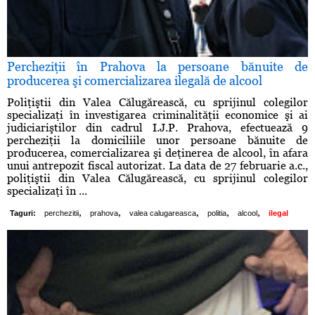
Percheziţii în Prahova la persoane bănuite de
producerea şi comercializarea ilegală de alcool
Poliţiştii din Valea Călugărească, cu sprijinul colegilor
specializaţi în investigarea criminalităţii economice şi ai
judiciariştilor din cadrul I.J.P. Prahova, efectuează 9
percheziţii la domiciliile unor persoane bănuite de
producerea, comercializarea şi deţinerea de alcool, în afara
unui antrepozit fiscal autorizat. La data de 27 februarie a.c.,
poliţiştii din Valea Călugărească, cu sprijinul colegilor
specializaţi în ...
,
,
,
,
,
Taguri:
perchezitii
prahova
valea calugareasca
politia
alcool
ilegal