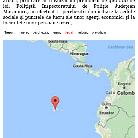
arbori, prin care ar fi cauzat un prejudiciu de 460.000 de
lei. Poliţiştii Inspectoratului de Poliţie Judeţean
Maramureş au efectuat 11 percheziţii domiciliare la sediile
sociale şi punctele de lucru ale unor agenţi economici şi la
locuinţele unor persoane fizice, ...
,
,
,
,
,
Taguri:
taiere
perchezitii
lemn
ilegal
arbori
prejudiciu