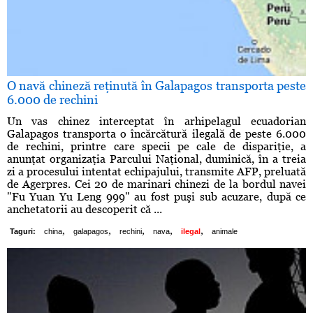
O navă chineză reţinută în Galapagos transporta peste
6.000 de rechini
Un vas chinez interceptat în arhipelagul ecuadorian
Galapagos transporta o încărcătură ilegală de peste 6.000
de rechini, printre care specii pe cale de dispariţie, a
anunţat organizaţia Parcului Naţional, duminică, în a treia
zi a procesului intentat echipajului, transmite AFP, preluată
de Agerpres. Cei 20 de marinari chinezi de la bordul navei
"Fu Yuan Yu Leng 999" au fost puşi sub acuzare, după ce
anchetatorii au descoperit că ...
,
,
,
,
,
Taguri:
china
galapagos
rechini
nava
ilegal
animale