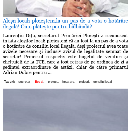
Aleşii locali ploieşteni,la un pas de a vota o hotărâre
ilegală! Cine plăteşte pentru bâlbâială?
Laurenţiu Diţu, secretarul Primăriei Ploieşti a recunoscut
în faţa aleşilor locali ploiesteni că au fost la un pas de a vota
o hotărâre de consiliu local ilegală, deşi proiectul avea toate
avizele necesare şi inclusiv avizul de legalitate semnat de
secretar! Proiectul respectiv este bugetul de venituri şi
cheltuieli de la TCE, care a fost retras de pe ordinea de zi a
şedintei extraordinare de astăzi, chiar de către primarul
Adrian Dobre pentru ...
,
,
,
,
,
Taguri:
secretar
ilegal
proiect
hotarare
ploiesti
consiliul local