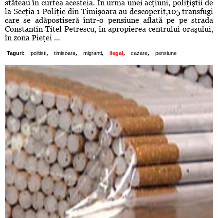
stăteau în curtea acesteia. În urma unei acţiuni, poliţiştii de
la Secţia 1 Poliţie din Timişoara au descoperit,105 transfugi
care se adăpostiseră într-o pensiune aflată pe pe strada
Constantin Titel Petrescu, în apropierea centrului oraşului,
în zona Pieţei ...
,
,
,
,
,
Taguri:
politisti
timisoara
migranti
ilegal
cazare
pensiune