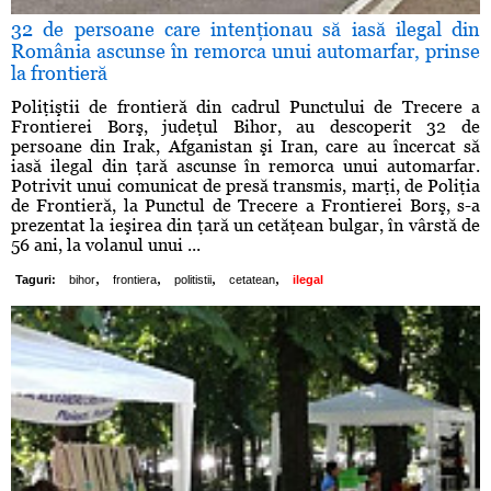
32 de persoane care intenţionau să iasă ilegal din
România ascunse în remorca unui automarfar, prinse
la frontieră
Poliţiştii de frontieră din cadrul Punctului de Trecere a
Frontierei Borş, judeţul Bihor, au descoperit 32 de
persoane din Irak, Afganistan şi Iran, care au încercat să
iasă ilegal din ţară ascunse în remorca unui automarfar.
Potrivit unui comunicat de presă transmis, marţi, de Poliţia
de Frontieră, la Punctul de Trecere a Frontierei Borş, s-a
prezentat la ieşirea din ţară un cetăţean bulgar, în vârstă de
56 ani, la volanul unui ...
,
,
,
,
Taguri:
bihor
frontiera
politistii
cetatean
ilegal