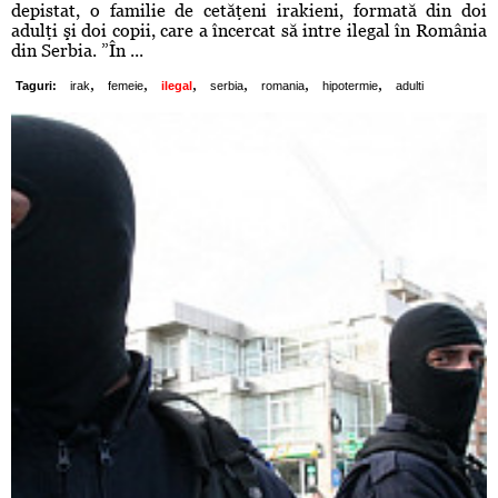
depistat, o familie de cetăţeni irakieni, formată din doi
adulţi şi doi copii, care a încercat să intre ilegal în România
din Serbia. ”În ...
,
,
,
,
,
,
Taguri:
irak
femeie
ilegal
serbia
romania
hipotermie
adulti