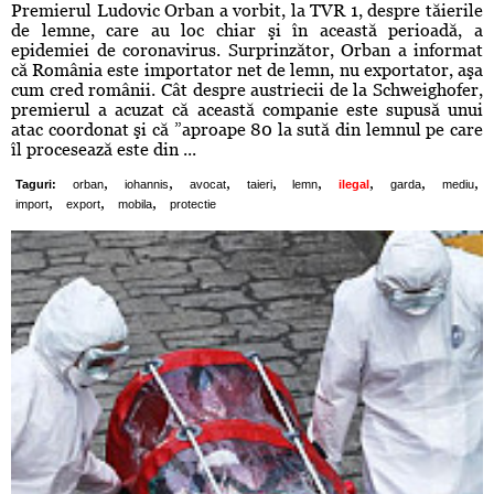
Premierul Ludovic Orban a vorbit, la TVR 1, despre tăierile
de lemne, care au loc chiar şi în această perioadă, a
epidemiei de coronavirus. Surprinzător, Orban a informat
că România este importator net de lemn, nu exportator, aşa
cum cred românii. Cât despre austriecii de la Schweighofer,
premierul a acuzat că această companie este supusă unui
atac coordonat şi că ”aproape 80 la sută din lemnul pe care
îl procesează este din ...
,
,
,
,
,
,
,
,
Taguri:
orban
iohannis
avocat
taieri
lemn
ilegal
garda
mediu
,
,
,
import
export
mobila
protectie