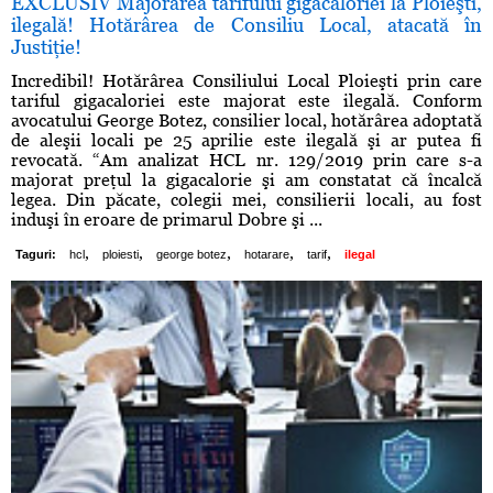
EXCLUSIV Majorarea tarifului gigacaloriei la Ploieşti,
ilegală! Hotărârea de Consiliu Local, atacată în
Justiţie!
Incredibil! Hotărârea Consiliului Local Ploieşti prin care
tariful gigacaloriei este majorat este ilegală. Conform
avocatului George Botez, consilier local, hotărârea adoptată
de aleşii locali pe 25 aprilie este ilegală şi ar putea fi
revocată. “Am analizat HCL nr. 129/2019 prin care s-a
majorat preţul la gigacalorie şi am constatat că încalcă
legea. Din păcate, colegii mei, consilierii locali, au fost
induşi în eroare de primarul Dobre şi ...
,
,
,
,
,
Taguri:
hcl
ploiesti
george botez
hotarare
tarif
ilegal