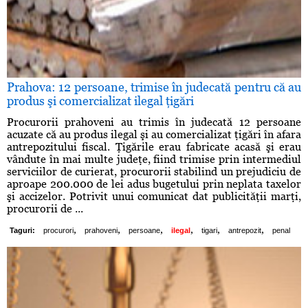
Prahova: 12 persoane, trimise în judecată pentru că au
produs şi comercializat ilegal ţigări
Procurorii prahoveni au trimis în judecată 12 persoane
acuzate că au produs ilegal şi au comercializat ţigări în afara
antrepozitului fiscal. Ţigările erau fabricate acasă şi erau
vândute în mai multe judeţe, fiind trimise prin intermediul
serviciilor de curierat, procurorii stabilind un prejudiciu de
aproape 200.000 de lei adus bugetului prin neplata taxelor
şi accizelor. Potrivit unui comunicat dat publicităţii marţi,
procurorii de ...
,
,
,
,
,
,
Taguri:
procurori
prahoveni
persoane
ilegal
tigari
antrepozit
penal