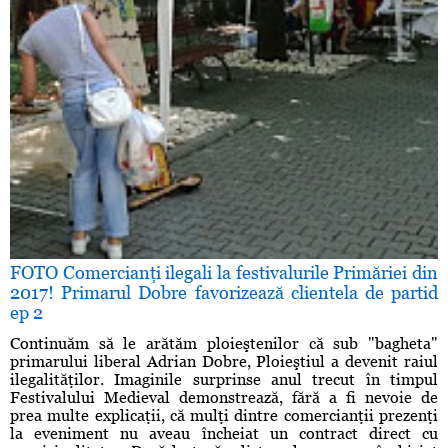
FOTO Comercianţi ilegali la festivalurile Primăriei din
2017! Primarul Dobre favorizează clientela de partid
ep 2
Continuăm să le arătăm ploieştenilor că sub "bagheta"
primarului liberal Adrian Dobre, Ploieştiul a devenit raiul
ilegalităţilor. Imaginile surprinse anul trecut în timpul
Festivalului Medieval demonstrează, fără a fi nevoie de
prea multe explicaţii, că mulţi dintre comercianţii prezenţi
la eveniment nu aveau încheiat un contract direct cu