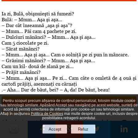
Ia zi, Bulă, obişnuieşti să fumezi?
Bulă: – Mmm… Aşa şi aşa…
– Dar cât înseamnă „aşa şi aşa”?
– Mmm… Păi cam 4 pachete pe zi.
– Dulciuri mănânci? – Mmm… Aşa şi aşa…
Cam 5 ciocolate pe zi.
– Sărat mănânci?
– Mmm… Aşa şi aşa… Cam o solniţă pe zi pun în mâncare.
– Grăsimi mănânci? – Mmm… Aşa şi aşa…
Cam un kil- două de slană pe zi…
– Prăjit mănânci?
– Mmm… Aşa şi aşa… Pe zi… Cam câte o omletă de 4 ouă şi
cartofi prăjiţi, asezonaţi cu cârnaţi
.– Aha… Dar de băut, bei? – A, da! De băut, beau!
Editorial
Pentru scopuri precum afișarea de conținut personalizat, folosim module cookie
sau tehnologii similare. Apăsând Accept sau navigând pe acest website, sunteți de
acord să permiți colectarea de informații prin cookie-uri sau tehnologii similare.
Despre "cazul" Gheboasa
Aflați în secțiunea
Politica de Cookies
mai multe despre cookie-uri, inclusiv despre
posibilitatea retragerii acordului.
A luat foc internetul, au navalit deontologii, au explodat
opiniile. Cazul Gheboasa, la mare concurenta cu fata ucisa
in Mangalia care avea initial 12 ani si fusese violata, iar
apoi 18 si ucisa de colega de camera In fapt, un produs al