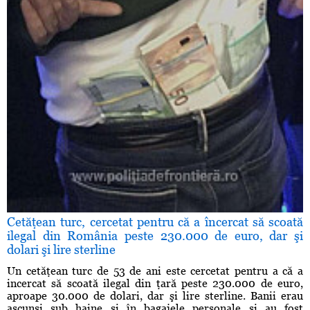
Cetăţean turc, cercetat pentru că a încercat să scoată
ilegal din România peste 230.000 de euro, dar şi
dolari şi lire sterline
Un cetăţean turc de 53 de ani este cercetat pentru a că a
incercat să scoată ilegal din ţară peste 230.000 de euro,
aproape 30.000 de dolari, dar şi lire sterline. Banii erau
ascunşi sub haine şi în bagajele personale şi au fost