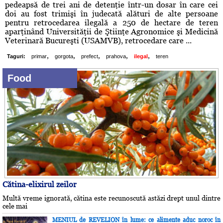
pedeapsă de trei ani de detenţie într-un dosar în care cei
doi au fost trimişi în judecată alături de alte persoane
pentru retrocedarea ilegală a 250 de hectare de teren
aparţinând Universităţii de Ştiinţe Agronomice şi Medicină
Veterinară Bucureşti (USAMVB), retrocedare care ...
,
,
,
,
,
Taguri:
primar
gorgota
prefect
prahova
ilegal
teren
Food
Cătina-elixirul zeilor
Multă vreme ignorată, cătina este recunoscută astăzi drept unul dintre
cele mai
MENIUL de REVELION în lume: ce alimente aduc noroc în