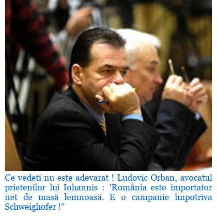
Ce vedeti nu este adevarat ! Ludovic Orban, avocatul
prietenilor lui Iohannis : 'România este importator
net de masă lemnoasă. E o campanie împotriva
Schweighofer !”