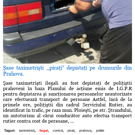
Şase taximetrişti ,,piraţi” depistaţi pe drumurile din
Prahova.
Şase taximetrişti ilegali au fost depistaţi de poliţiştii
prahoveni în baza Planului de acţiune emis de I.G.P.R
pentru depistarea şi sancţionarea persoanelor neautorizate
care efectuează transport de persoane Astfel, încă de la
primele ore, poliţiştii din cadrul Serviciului Rutier, au
identificat în trafic, pe raza mun. Ploieşti, pe str. Ştrandului,
un autoturism al cărui conducător auto efectua transport
rutier contra cost de persoane, ...
,
,
,
,
,
Taguri:
taximetristi
ilegal
control
pirati
prahova
politie