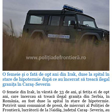
O femeie şi o fată de opt ani din Irak, duse la spital în
stare de hipotermie după ce au încercat să treacă ilegal
graniţa în Caraş-Severin
O femeie din Irak, în vârstă de 33 de ani, şi fetiţa ei de opt
ani, care încercau să treacă ilegal graniţa din Serbia, în
România, au fost duse la spital în stare de hipotermie.
Potrivit unui comunicat de presă, de miercuri al Poliţiei de
Frontieră, lucrătorii de la Naidăş, judeţul Caraş- Severin, au