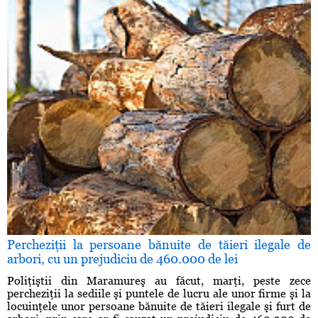
Percheziţii la persoane bănuite de tăieri ilegale de
arbori, cu un prejudiciu de 460.000 de lei
Poliţiştii din Maramureş au făcut, marţi, peste zece
percheziţii la sediile şi puntele de lucru ale unor firme şi la
locuinţele unor persoane bănuite de tăieri ilegale şi furt de