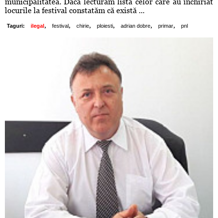
municipalitatea. Dacă lecturăm lista celor care au închiriat
locurile la festival constatăm că există ...
,
,
,
,
,
,
Taguri:
ilegal
festival
chirie
ploiesti
adrian dobre
primar
pnl