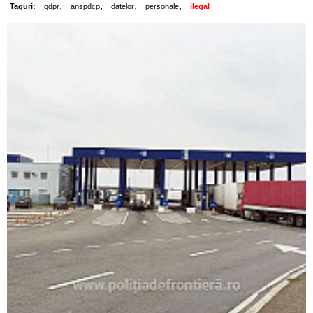
,
,
,
,
Taguri:
gdpr
anspdcp
datelor
personale
ilegal