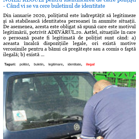
- Când vi se va cere buletinul de identitate
Din ianuarie 2020, poliţistul este îndreptăţit să legitimeze
şi să stabilească identitatea persoanei în anumite situaţii.
De asemenea, acesta este obligat să spună care este motivul
legitimării, potrivit ADEVĂRUL.ro. Astfel, situaţiile în care
o persoană poate fi legitimată de poliţist sunt când: a)
aceasta încalcă dispoziţiile legale, ori există motive
verosimile pentru a bănui că pregăteşte sau a comis o faptă
ilegală; b) există ...
,
,
,
,
Taguri:
politist
buletin
legitimare
identitate
ilegal