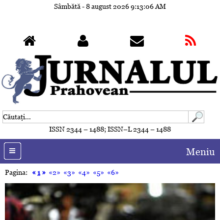
Sâmbătă - 8 august 2026
9:13:09 AM
ISSN 2344 – 1488; ISSN–L 2344 – 1488
Meniu
Pagina:
«
1
»
«2»
«3»
«4»
«5»
«6»