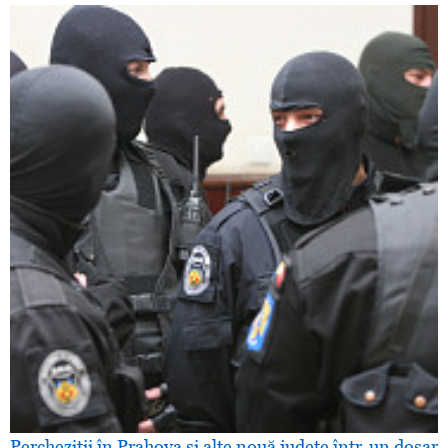
Percheziţii în Prahova şi alte nouă judeţe într-un dosar