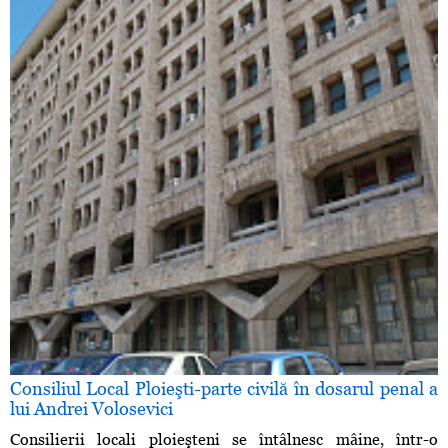
Consiliul Local Ploieşti-parte civilă în dosarul penal a
lui Andrei Volosevici
Consilierii locali ploieşteni se întâlnesc mâine, într-o