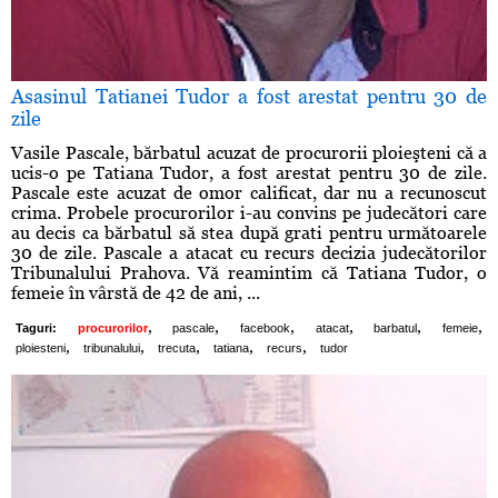
Asasinul Tatianei Tudor a fost arestat pentru 30 de
zile
Vasile Pascale, bărbatul acuzat de procurorii ploieşteni că a
ucis-o pe Tatiana Tudor, a fost arestat pentru 30 de zile.
Pascale este acuzat de omor calificat, dar nu a recunoscut
crima. Probele procurorilor i-au convins pe judecători care
au decis ca bărbatul să stea după grati pentru următoarele
30 de zile. Pascale a atacat cu recurs decizia judecătorilor
Tribunalului Prahova. Vă reamintim că Tatiana Tudor, o
femeie în vârstă de 42 de ani, ...
,
,
,
,
,
,
Taguri:
procurorilor
pascale
facebook
atacat
barbatul
femeie
,
,
,
,
,
ploiesteni
tribunalului
trecuta
tatiana
recurs
tudor