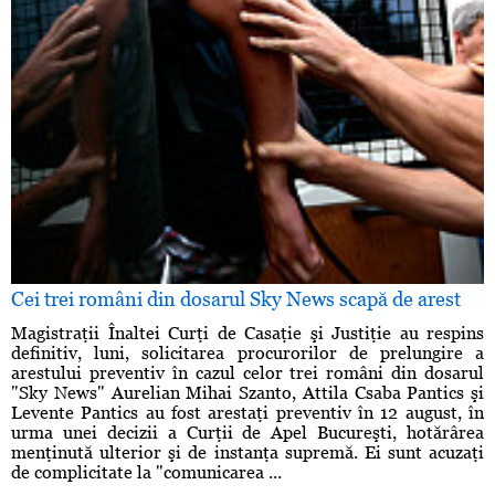
Cei trei români din dosarul Sky News scapă de arest
Magistraţii Înaltei Curţi de Casaţie şi Justiţie au respins
definitiv, luni, solicitarea procurorilor de prelungire a
arestului preventiv în cazul celor trei români din dosarul
"Sky News" Aurelian Mihai Szanto, Attila Csaba Pantics şi
Levente Pantics au fost arestaţi preventiv în 12 august, în
urma unei decizii a Curţii de Apel Bucureşti, hotărârea
menţinută ulterior şi de instanţa supremă. Ei sunt acuzaţi
de complicitate la "comunicarea ...