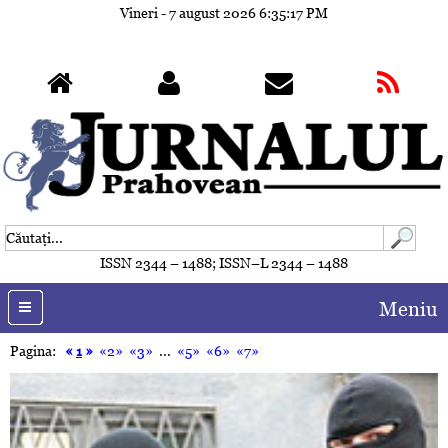
Vineri - 7 august 2026
6:35:20 PM
ISSN 2344 – 1488; ISSN–L 2344 – 1488
Meniu
Pagina:
«
1
»
«2»
«3»
...
«5»
«6»
«7»