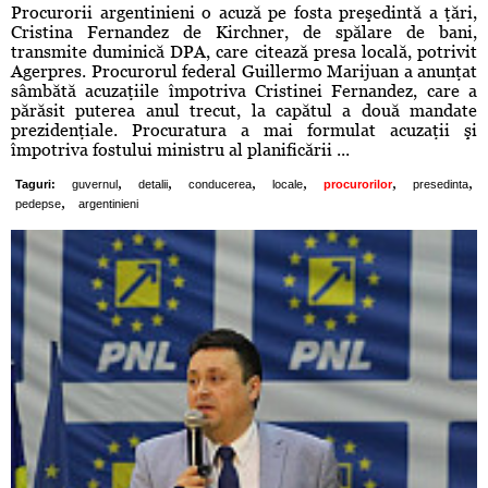
Procurorii argentinieni o acuză pe fosta preşedintă a ţări,
Cristina Fernandez de Kirchner, de spălare de bani,
transmite duminică DPA, care citează presa locală, potrivit
Agerpres. Procurorul federal Guillermo Marijuan a anunţat
sâmbătă acuzaţiile împotriva Cristinei Fernandez, care a
părăsit puterea anul trecut, la capătul a două mandate
prezidenţiale. Procuratura a mai formulat acuzaţii şi
împotriva fostului ministru al planificării ...
,
,
,
,
,
,
Taguri:
guvernul
detalii
conducerea
locale
procurorilor
presedinta
,
pedepse
argentinieni