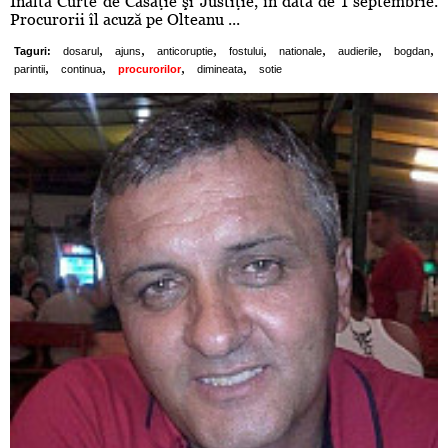
Înalta Curte de Casaţie şi Justiţie, în data de 1 septembrie.
Procurorii îl acuză pe Olteanu ...
,
,
,
,
,
,
,
Taguri:
dosarul
ajuns
anticoruptie
fostului
nationale
audierile
bogdan
,
,
,
,
parintii
continua
procurorilor
dimineata
sotie