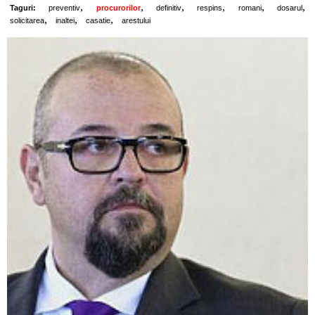
,
,
,
,
,
,
Taguri:
preventiv
procurorilor
definitiv
respins
romani
dosarul
,
,
,
solicitarea
inaltei
casatie
arestului