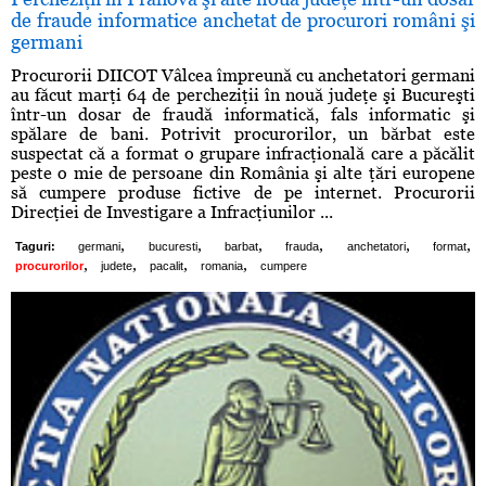
de fraude informatice anchetat de procurori români şi
germani
Procurorii DIICOT Vâlcea împreună cu anchetatori germani
au făcut marţi 64 de percheziţii în nouă judeţe şi Bucureşti
într-un dosar de fraudă informatică, fals informatic şi
spălare de bani. Potrivit procurorilor, un bărbat este
suspectat că a format o grupare infracţională care a păcălit
peste o mie de persoane din România şi alte ţări europene
să cumpere produse fictive de pe internet. Procurorii
Direcţiei de Investigare a Infracţiunilor ...
,
,
,
,
,
,
Taguri:
germani
bucuresti
barbat
frauda
anchetatori
format
,
,
,
,
procurorilor
judete
pacalit
romania
cumpere