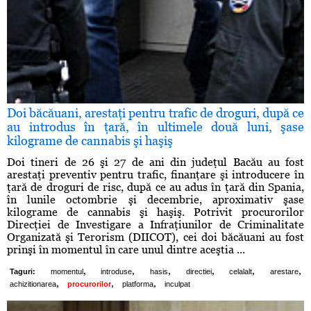
Doi băcăuani, arestaţi pentru trafic de droguri, după ce
au introdus în ţară, în ultimele două luni, şase
kilograme de cannabis şi haşiş
Doi tineri de 26 şi 27 de ani din judeţul Bacău au fost
arestaţi preventiv pentru trafic, finanţare şi introducere în
ţară de droguri de risc, după ce au adus în ţară din Spania,
în lunile octombrie şi decembrie, aproximativ şase
kilograme de cannabis şi haşiş. Potrivit procurorilor
Direcţiei de Investigare a Infraţiunilor de Criminalitate
Organizată şi Terorism (DIICOT), cei doi băcăuani au fost
prinşi în momentul în care unul dintre aceştia ...
,
,
,
,
,
,
Taguri:
momentul
introduse
hasis
directiei
celalalt
arestare
,
,
,
achizitionarea
procurorilor
platforma
inculpat