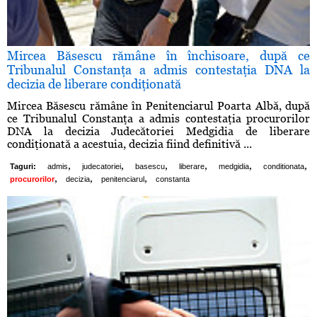
Mircea Băsescu rămâne în închisoare, după ce
Tribunalul Constanţa a admis contestaţia DNA la
decizia de liberare condiţionată
Mircea Băsescu rămâne în Penitenciarul Poarta Albă, după
ce Tribunalul Constanţa a admis contestaţia procurorilor
DNA la decizia Judecătoriei Medgidia de liberare
condiţionată a acestuia, decizia fiind definitivă ...
,
,
,
,
,
,
Taguri:
admis
judecatoriei
basescu
liberare
medgidia
conditionata
,
,
,
procurorilor
decizia
penitenciarul
constanta