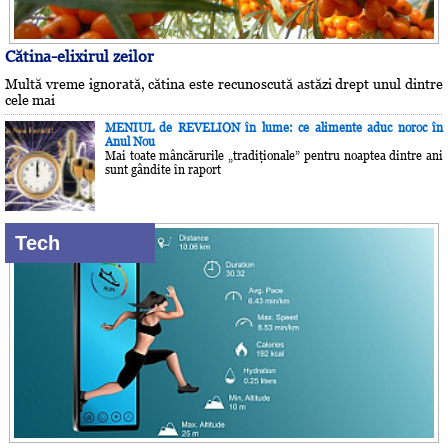
Cătina-elixirul zeilor
Multă vreme ignorată, cătina este recunoscută astăzi drept unul dintre
cele mai
MENIUL de REVELION în lume: ce alimente aduc noroc în
Anul Nou
Mai toate mâncărurile „tradiţionale” pentru noaptea dintre ani
sunt gândite în raport
Tech