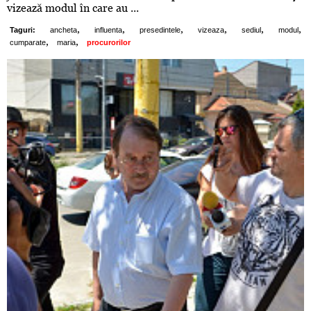
vizează modul în care au ...
,
,
,
,
,
,
Taguri:
ancheta
influenta
presedintele
vizeaza
sediul
modul
,
,
cumparate
maria
procurorilor