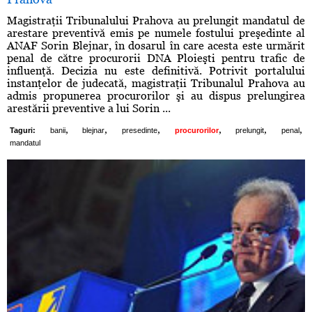
Magistraţii Tribunalului Prahova au prelungit mandatul de
arestare preventivă emis pe numele fostului preşedinte al
ANAF Sorin Blejnar, în dosarul în care acesta este urmărit
penal de către procurorii DNA Ploieşti pentru trafic de
influenţă. Decizia nu este definitivă. Potrivit portalului
instanţelor de judecată, magistraţii Tribunalul Prahova au
admis propunerea procurorilor şi au dispus prelungirea
arestării preventive a lui Sorin ...
,
,
,
,
,
,
Taguri:
banii
blejnar
presedinte
procurorilor
prelungit
penal
mandatul