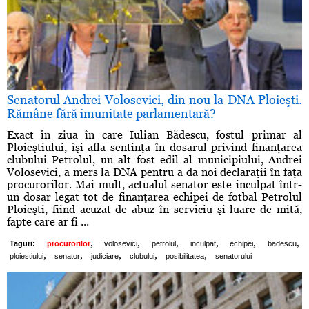
Senatorul Andrei Volosevici, din nou la DNA Ploieşti.
Rămâne fără imunitate parlamentară?
Exact în ziua în care Iulian Bădescu, fostul primar al
Ploieştiului, îşi afla sentinţa în dosarul privind finanţarea
clubului Petrolul, un alt fost edil al municipiului, Andrei
Volosevici, a mers la DNA pentru a da noi declaraţii în faţa
procurorilor. Mai mult, actualul senator este inculpat într-
un dosar legat tot de finanţarea echipei de fotbal Petrolul
Ploieşti, fiind acuzat de abuz în serviciu şi luare de mită,
fapte care ar fi ...
,
,
,
,
,
,
Taguri:
procurorilor
volosevici
petrolul
inculpat
echipei
badescu
,
,
,
,
,
ploiestiului
senator
judiciare
clubului
posibilitatea
senatorului