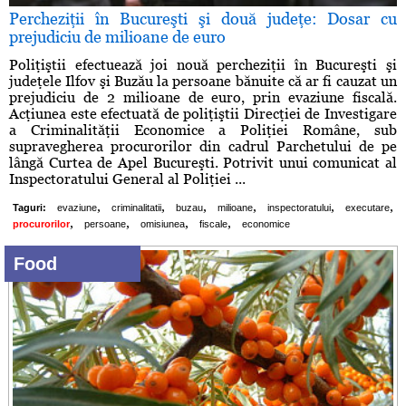
Percheziţii în Bucureşti şi două judeţe: Dosar cu
prejudiciu de milioane de euro
Poliţiştii efectuează joi nouă percheziţii în Bucureşti şi
judeţele Ilfov şi Buzău la persoane bănuite că ar fi cauzat un
prejudiciu de 2 milioane de euro, prin evaziune fiscală.
Acţiunea este efectuată de poliţiştii Direcţiei de Investigare
a Criminalităţii Economice a Poliţiei Române, sub
supravegherea procurorilor din cadrul Parchetului de pe
lângă Curtea de Apel Bucureşti. Potrivit unui comunicat al
Inspectoratului General al Poliţiei ...
,
,
,
,
,
,
Taguri:
evaziune
criminalitatii
buzau
milioane
inspectoratului
executare
,
,
,
,
procurorilor
persoane
omisiunea
fiscale
economice
Food