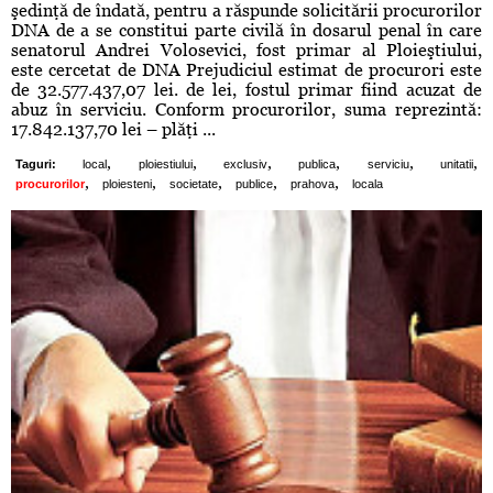
şedinţă de îndată, pentru a răspunde solicitării procurorilor
DNA de a se constitui parte civilă în dosarul penal în care
senatorul Andrei Volosevici, fost primar al Ploieştiului,
este cercetat de DNA Prejudiciul estimat de procurori este
de 32.577.437,07 lei. de lei, fostul primar fiind acuzat de
abuz în serviciu. Conform procurorilor, suma reprezintă:
17.842.137,70 lei – plăţi ...
,
,
,
,
,
,
Taguri:
local
ploiestiului
exclusiv
publica
serviciu
unitatii
,
,
,
,
,
procurorilor
ploiesteni
societate
publice
prahova
locala