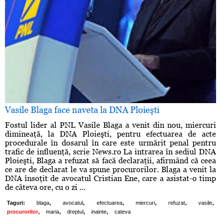
Vasile Blaga face naveta la DNA Ploieşti
Fostul lider al PNL Vasile Blaga a venit din nou, miercuri
dimineaţă, la DNA Ploieşti, pentru efectuarea de acte
procedurale în dosarul în care este urmărit penal pentru
trafic de influenţă, scrie News.ro La intrarea în sediul DNA
Ploieşti, Blaga a refuzat să facă declaraţii, afirmând că ceea
ce are de declarat le va spune procurorilor. Blaga a venit la
DNA însoţit de avocatul Cristian Ene, care a asistat-o timp
de câteva ore, cu o zi ...
,
,
,
,
,
,
Taguri:
blaga
avocatul
efectuarea
miercuri
refuzat
vasile
,
,
,
,
procurorilor
maria
dreptul
inainte
cateva