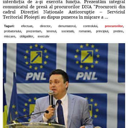
interdicţia de a-şi exercita funcţia. Prezentăm integral
comunicatul de presă al procurorilor DNA "Procurorii din
cadrul Direcţiei Naţionale Anticorupţie – Serviciul
Teritorial Ploieşti au dispus punerea în mişcare a ...
,
,
,
,
,
Taguri:
efectuat
director
denuntatorul
controlului
procurorilor
,
,
,
,
,
,
,
probatoriului
prezentam
terenul
societatii
romaniei
principiul
pretins
,
,
miscare
obligatiilor
executiv