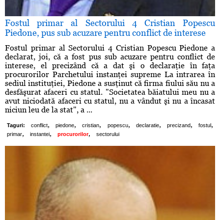
Fostul primar al Sectorului 4 Cristian Popescu
Piedone, pus sub acuzare pentru conflict de interese
Fostul primar al Sectorului 4 Cristian Popescu Piedone a
declarat, joi, că a fost pus sub acuzare pentru conflict de
interese, el precizând că a dat şi o declaraţie în faţa
procurorilor Parchetului instanţei supreme La intrarea în
sediul instituţiei, Piedone a susţinut că firma fiului său nu a
desfăşurat afaceri cu statul. "Societatea băiatului meu nu a
avut niciodată afaceri cu statul, nu a vândut şi nu a încasat
niciun leu de la stat", a ...
,
,
,
,
,
,
,
Taguri:
conflict
piedone
cristian
popescu
declaratie
precizand
fostul
,
,
,
primar
instantei
procurorilor
sectorului