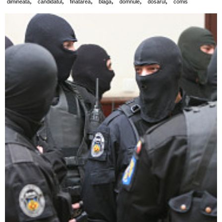
,
,
,
,
,
,
dimineata
candidatul
finatarea
blaga
domnule
dosarul
comis