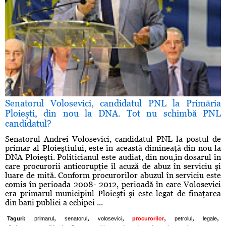
Senatorul Volosevici, candidatul PNL la Primăria
Ploieşti, din nou la DNA. Tot nu schimbă PNL
candidatul?
Senatorul Andrei Volosevici, candidatul PNL la postul de
primar al Ploieştiului, este în această dimineaţă din nou la
DNA Ploieşti. Politicianul este audiat, din nou,în dosarul în
care procurorii anticorupţie îl acuză de abuz în serviciu şi
luare de mită. Conform procurorilor abuzul în serviciu este
comis în perioada 2008- 2012, perioadă în care Volosevici
era primarul municipiul Ploieşti şi este legat de finaţarea
din bani publici a echipei ...
,
,
,
,
,
,
Taguri:
primarul
senatorul
volosevici
procurorilor
petrolul
legale