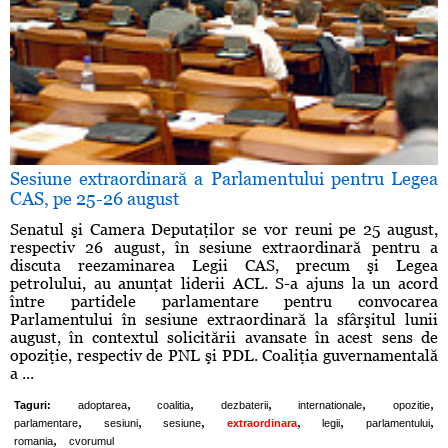
Sesiune extraordinară a Parlamentului pentru Legea
CAS, pe 25-26 august
Senatul şi Camera Deputaţilor se vor reuni pe 25 august,
respectiv 26 august, în sesiune extraordinară pentru a
discuta reezaminarea Legii CAS, precum şi Legea
petrolului, au anunţat liderii ACL. S-a ajuns la un acord
între partidele parlamentare pentru convocarea
Parlamentului în sesiune extraordinară la sfârşitul lunii
august, în contextul solicitării avansate în acest sens de
opoziţie, respectiv de PNL şi PDL. Coaliţia guvernamentală
a ...
,
,
,
,
,
Taguri:
adoptarea
coalitia
dezbaterii
internationale
opozitie
,
,
,
,
,
,
parlamentare
sesiuni
sesiune
extraordinara
legii
parlamentului
,
romania
cvorumul