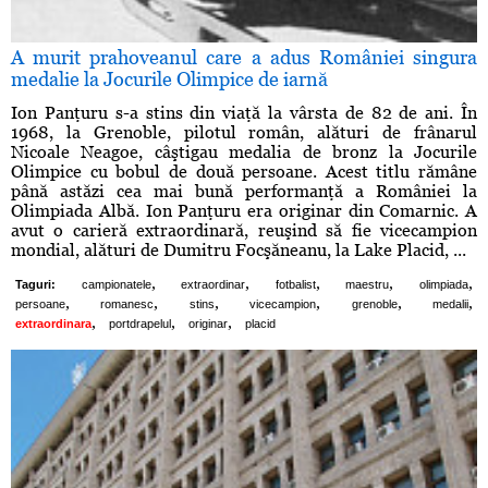
A murit prahoveanul care a adus României singura
medalie la Jocurile Olimpice de iarnă
Ion Panţuru s-a stins din viaţă la vârsta de 82 de ani. În
1968, la Grenoble, pilotul român, alături de frânarul
Nicoale Neagoe, câştigau medalia de bronz la Jocurile
Olimpice cu bobul de două persoane. Acest titlu rămâne
până astăzi cea mai bună performanţă a României la
Olimpiada Albă. Ion Panţuru era originar din Comarnic. A
avut o carieră extraordinară, reuşind să fie vicecampion
mondial, alături de Dumitru Focşăneanu, la Lake Placid, ...
,
,
,
,
,
Taguri:
campionatele
extraordinar
fotbalist
maestru
olimpiada
,
,
,
,
,
,
persoane
romanesc
stins
vicecampion
grenoble
medalii
,
,
,
extraordinara
portdrapelul
originar
placid