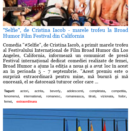
"Selfie", de Cristina Iacob - marele trofeu la Broad
Humor Film Festival din California
Comedia "#Selfie", de Cristina Iacob, a primit marele trofeu
al Festivalului Internaţional de Film Broad Humor din Los
Angeles, California, informează un comunicat de presă
Festival internaţional dedicat comediei realizate de femei,
Broad Humor a ajuns la ediţia a noua şi a avut loc în acest
an în perioada 5 - 7 septembrie. "Acest premiu este o
surpriză extraordinară pentru mine, mă bucură şi mă
onorează, el se datorează tuturor celor care ...
,
,
,
,
,
,
Taguri:
actori
actrita
beverly
adolescenti
completata
competitia
,
,
,
,
,
,
,
fenomenul
international
romanesc
romaneasca
titrati
vizionata
fodor
,
femei
extraordinara