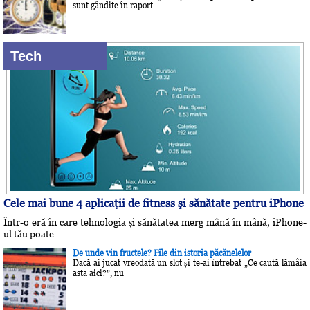
sunt gândite în raport
Tech
Cele mai bune 4 aplicaţii de fitness şi sănătate pentru iPhone
Într-o eră în care tehnologia și sănătatea merg mână în mână, iPhone-
ul tău poate
De unde vin fructele? File din istoria păcănelelor
Dacă ai jucat vreodată un slot și te-ai întrebat „Ce caută lămâia
asta aici?”, nu