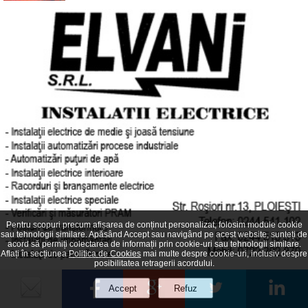
Pentru scopuri precum afișarea de conținut personalizat, folosim module cookie
sau tehnologii similare. Apăsând Accept sau navigând pe acest website, sunteți de
acord să permiți colectarea de informații prin cookie-uri sau tehnologii similare.
Aflați în secțiunea
Politica de Cookies
mai multe despre cookie-uri, inclusiv despre
posibilitatea retragerii acordului.
Bancul zilei