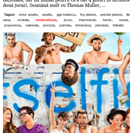
două jocuri. Seamănă mult cu Thomas Muller, ...
,
,
,
,
,
Taguri:
victor astafei
astafei
gigi multescu
fcp ploiesti
petrolul ploiesti
ilie
,
,
,
,
,
,
,
oana
evolutia
extraordinara
jocuri
impresionat
harnic
numai
,
,
,
,
,
,
propunerea
nationala
precizat
potrivita
tehnicianul
petrolului
fotbalist