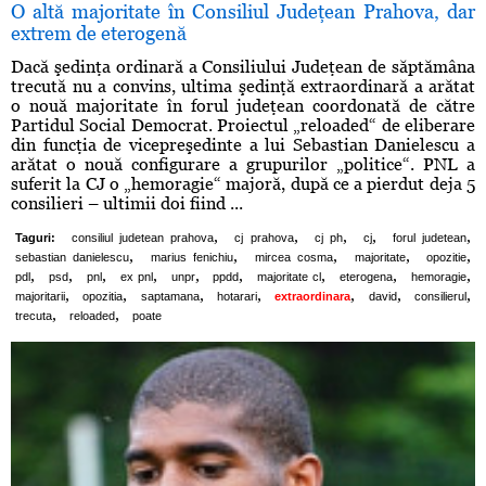
O altă majoritate în Consiliul Judeţean Prahova, dar
extrem de eterogenă
Dacă şedinţa ordinară a Consiliului Judeţean de săptămâna
trecută nu a convins, ultima şedinţă extraordinară a arătat
o nouă majoritate în forul judeţean coordonată de către
Partidul Social Democrat. Proiectul „reloaded“ de eliberare
din funcţia de vicepreşedinte a lui Sebastian Danielescu a
arătat o nouă configurare a grupurilor „politice“. PNL a
suferit la CJ o „hemoragie“ majoră, după ce a pierdut deja 5
consilieri – ultimii doi fiind ...
,
,
,
,
,
Taguri:
consiliul judetean prahova
cj prahova
cj ph
cj
forul judetean
,
,
,
,
,
sebastian danielescu
marius fenichiu
mircea cosma
majoritate
opozitie
,
,
,
,
,
,
,
,
,
pdl
psd
pnl
ex pnl
unpr
ppdd
majoritate cl
eterogena
hemoragie
,
,
,
,
,
,
,
majoritarii
opozitia
saptamana
hotarari
extraordinara
david
consilierul
,
,
trecuta
reloaded
poate