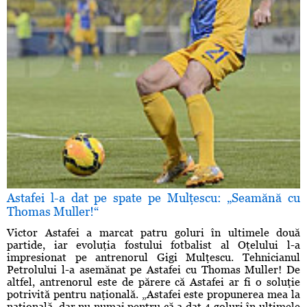
Astafei l-a dat pe spate pe Mulţescu: „Seamănă cu
Thomas Muller!“
Victor Astafei a marcat patru goluri în ultimele două
partide, iar evoluţia fostului fotbalist al Oţelului l-a
impresionat pe antrenorul Gigi Mulţescu. Tehnicianul
Petrolului l-a asemănat pe Astafei cu Thomas Muller! De
altfel, antrenorul este de părere că Astafei ar fi o soluţie
potrivită pentru naţională. „Astafei este propunerea mea la
naţională, dar nu numai pentru că a dat 4 goluri în ultimele