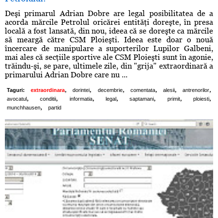
Deşi primarul Adrian Dobre are legal posibilitatea de a
acorda mărcile Petrolul oricărei entităţi doreşte, în presa
locală a fost lansată, din nou, ideea că se doreşte ca mărcile
să meargă către CSM Ploieşti. Ideea este doar o nouă
încercare de manipulare a suporterilor Lupilor Galbeni,
mai ales că secţiile sportive ale CSM Ploieşti sunt în agonie,
trăindu-şi, se pare, ultimele zile, din "grija" extraordinară a
primarului Adrian Dobre care nu ...
,
,
,
,
,
,
Taguri:
extraordinara
dorintei
decembrie
comentata
alesii
antrenorilor
,
,
,
,
,
,
,
avocatul
conditii
informatia
legal
saptamani
primit
ploiesti
,
munchhausen
partid