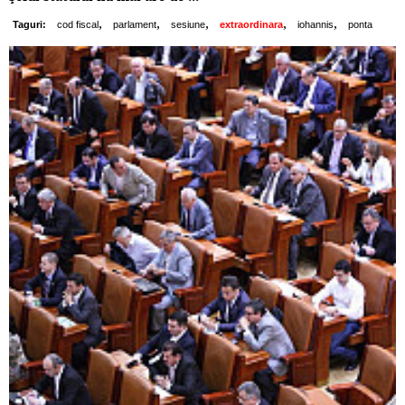
,
,
,
,
,
Taguri:
cod fiscal
parlament
sesiune
extraordinara
iohannis
ponta