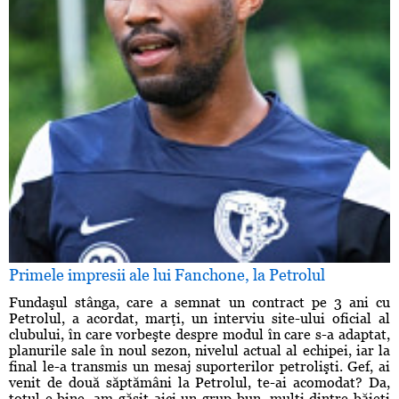
Primele impresii ale lui Fanchone, la Petrolul
Fundaşul stânga, care a semnat un contract pe 3 ani cu
Petrolul, a acordat, marţi, un interviu site-ului oficial al
clubului, în care vorbeşte despre modul în care s-a adaptat,
planurile sale în noul sezon, nivelul actual al echipei, iar la
final le-a transmis un mesaj suporterilor petrolişti. Gef, ai
venit de două săptămâni la Petrolul, te-ai acomodat? Da,
totul e bine, am găsit aici un grup bun, mulţi dintre băieţi