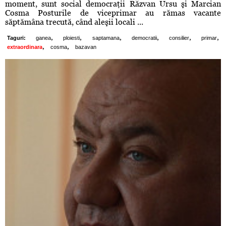
moment, sunt social democraţii Răzvan Ursu şi Marcian
Cosma Posturile de viceprimar au rămas vacante
săptămâna trecută, când aleşii locali ...
,
,
,
,
,
,
Taguri:
ganea
ploiesti
saptamana
democratii
consilier
primar
,
,
extraordinara
cosma
bazavan