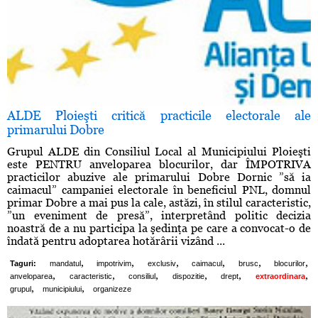
ALDE Ploieşti critică practicile electorale ale
primarului Dobre
Grupul ALDE din Consiliul Local al Municipiului Ploieşti
este PENTRU anveloparea blocurilor, dar ÎMPOTRIVA
practicilor abuzive ale primarului Dobre Dornic ”să ia
caimacul” campaniei electorale în beneficiul PNL, domnul
primar Dobre a mai pus la cale, astăzi, în stilul caracteristic,
”un eveniment de presă”, interpretând politic decizia
noastră de a nu participa la şedinţa pe care a convocat-o de
îndată pentru adoptarea hotărârii vizând ...
,
,
,
,
,
,
Taguri:
mandatul
impotrivim
exclusiv
caimacul
brusc
blocurilor
,
,
,
,
,
,
anveloparea
caracteristic
consiliul
dispozitie
drept
extraordinara
,
,
grupul
municipiului
organizeze