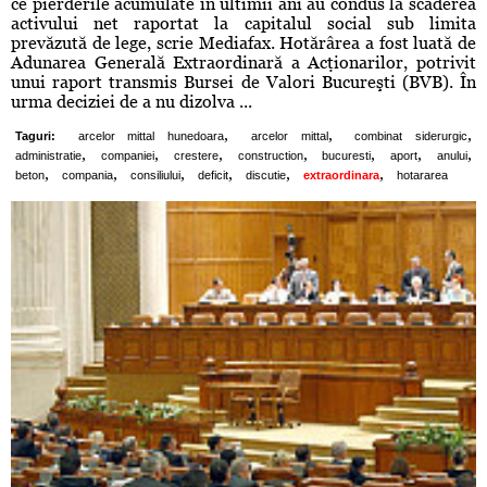
ce pierderile acumulate în ultimii ani au condus la scăderea
activului net raportat la capitalul social sub limita
prevăzută de lege, scrie Mediafax. Hotărârea a fost luată de
Adunarea Generală Extraordinară a Acţionarilor, potrivit
unui raport transmis Bursei de Valori Bucureşti (BVB). În
urma deciziei de a nu dizolva ...
,
,
,
Taguri:
arcelor mittal hunedoara
arcelor mittal
combinat siderurgic
,
,
,
,
,
,
,
administratie
companiei
crestere
construction
bucuresti
aport
anului
,
,
,
,
,
,
beton
compania
consiliului
deficit
discutie
extraordinara
hotararea