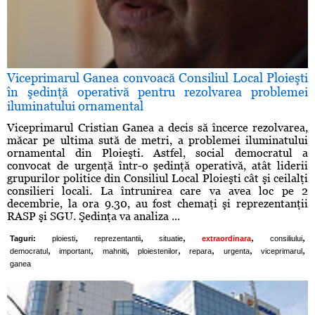
Viceprimarul Ganea convoacă Consiliul Local Ploieşti
în şedinţă operativă pentru rezolvarea problemei
iluminatului ornamental
Viceprimarul Cristian Ganea a decis să încerce rezolvarea,
măcar pe ultima sută de metri, a problemei iluminatului
ornamental din Ploieşti. Astfel, social democratul a
convocat de urgenţă într-o şedinţă operativă, atât liderii
grupurilor politice din Consiliul Local Ploieşti cât şi ceilalţi
consilieri locali. La întrunirea care va avea loc pe 2
decembrie, la ora 9.30, au fost chemaţi şi reprezentanţii
RASP şi SGU. Şedinţa va analiza ...
,
,
,
,
,
Taguri:
ploiesti
reprezentantii
situatie
extraordinara
consiliului
,
,
,
,
,
,
,
democratul
important
mahniti
ploiestenilor
repara
urgenta
viceprimarul
ganea