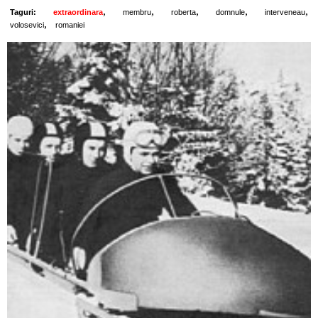
,
,
,
,
,
Taguri:
extraordinara
membru
roberta
domnule
interveneau
,
volosevici
romaniei