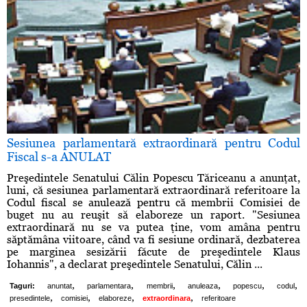
Sesiunea parlamentară extraordinară pentru Codul
Fiscal s-a ANULAT
Preşedintele Senatului Călin Popescu Tăriceanu a anunţat,
luni, că sesiunea parlamentară extraordinară referitoare la
Codul fiscal se anulează pentru că membrii Comisiei de
buget nu au reuşit să elaboreze un raport. "Sesiunea
extraordinară nu se va putea ţine, vom amâna pentru
săptămâna viitoare, când va fi sesiune ordinară, dezbaterea
pe marginea sesizării făcute de preşedintele Klaus
Iohannis", a declarat preşedintele Senatului, Călin ...
,
,
,
,
,
,
Taguri:
anuntat
parlamentara
membrii
anuleaza
popescu
codul
,
,
,
,
presedintele
comisiei
elaboreze
extraordinara
referitoare