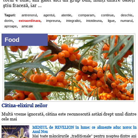
ştiu fraceză, iar ...
,
,
,
,
,
,
Taguri:
antrenorul
agentul
atentie
comparam
continue
deschis
,
,
,
,
,
,
,
dorim
extraordinara
impreuna
integralist
intotdeuna
ligue
numarul
,
aproape
amicale
Food
Cătina-elixirul zeilor
Multă vreme ignorată, cătina este recunoscută astăzi drept unul dintre
cele mai
MENIUL de REVELION în lume: ce alimente aduc noroc în
Anul Nou
Mai toate mâncărurile „tradiţionale” pentru noaptea dintre ani