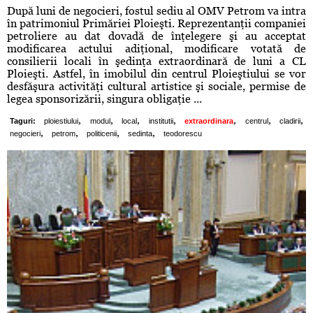
După luni de negocieri, fostul sediu al OMV Petrom va intra
în patrimoniul Primăriei Ploieşti. Reprezentanţii companiei
petroliere au dat dovadă de înţelegere şi au acceptat
modificarea actului adiţional, modificare votată de
consilierii locali în şedinţa extraordinară de luni a CL
Ploieşti. Astfel, în imobilul din centrul Ploieştiului se vor
desfăşura activităţi cultural artistice şi sociale, permise de
legea sponsorizării, singura obligaţie ...
,
,
,
,
,
,
,
Taguri:
ploiestiului
modul
local
institutii
extraordinara
centrul
cladirii
,
,
,
,
negocieri
petrom
politicenii
sedinta
teodorescu