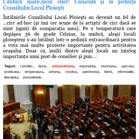
Căldură mare,mon cher! Caniculă şi la şedinţa
Consiliului Local Ploieşti
Întâlnirile Consiliului Local Ploieşti au devenit un fel de
...circ ad-hoc (şi îmi cer scuze de la artiştii de circ dacă se
simt jigniţi de comparaţia mea). Pe o temperatură care
depăşea 36 de grade Celsius, la umbră, aleşii locali
ploieşteni s-au întâlnit într-o şedinţă extraordinară pentru
a vota mai multe proiecte importante pentru activitatea
oraşului. Doar că, mulţi dintre aleşii locali nu înţeleg
importanţa unui post de consilier şi pun ...
,
,
,
,
,
,
Taguri:
consilier
decis
extraordinara
importanta
muresanu
parcului
,
,
,
,
,
,
,
predicatul
temperatura
simona
rezolva
patrimoniul
liderii
informatiile
,
liberalului
presedintele