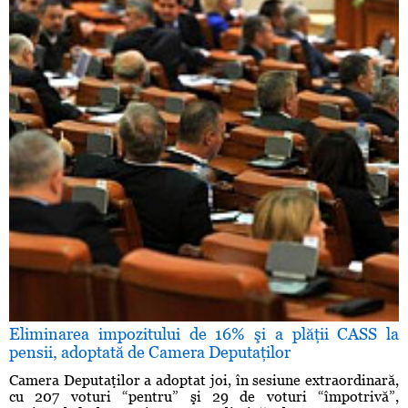
Eliminarea impozitului de 16% şi a plăţii CASS la
pensii, adoptată de Camera Deputaţilor
Camera Deputaţilor a adoptat joi, în sesiune extraordinară,
cu 207 voturi “pentru” şi 29 de voturi “împotrivă”,