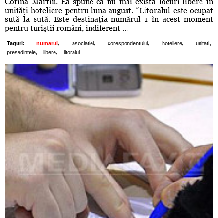
Corina Martin. Ea spune că nu mai există locuri libere în
unităţi hoteliere pentru luna august. “Litoralul este ocupat
sută la sută. Este destinaţia numărul 1 în acest moment
pentru turiştii români, indiferent ...
,
,
,
,
,
Taguri:
numarul
asociatiei
corespondentului
hoteliere
unitati
,
,
presedintele
libere
litoralul