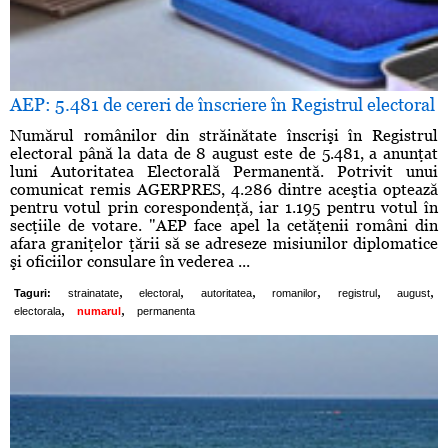
AEP: 5.481 de cereri de înscriere în Registrul electoral
Numărul românilor din străinătate înscrişi în Registrul
electoral până la data de 8 august este de 5.481, a anunţat
luni Autoritatea Electorală Permanentă. Potrivit unui
comunicat remis AGERPRES, 4.286 dintre aceştia optează
pentru votul prin corespondenţă, iar 1.195 pentru votul în
secţiile de votare. "AEP face apel la cetăţenii români din
afara graniţelor ţării să se adreseze misiunilor diplomatice
şi oficiilor consulare în vederea ...
,
,
,
,
,
,
Taguri:
strainatate
electoral
autoritatea
romanilor
registrul
august
,
,
electorala
numarul
permanenta