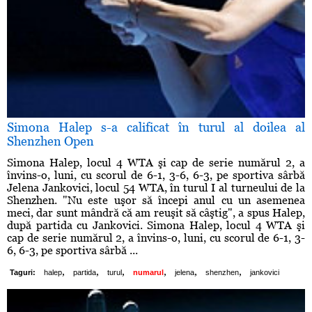
Simona Halep s-a calificat în turul al doilea al
Shenzhen Open
Simona Halep, locul 4 WTA şi cap de serie numărul 2, a
învins-o, luni, cu scorul de 6-1, 3-6, 6-3, pe sportiva sârbă
Jelena Jankovici, locul 54 WTA, în turul I al turneului de la
Shenzhen. "Nu este uşor să începi anul cu un asemenea
meci, dar sunt mândră că am reuşit să câştig", a spus Halep,
după partida cu Jankovici. Simona Halep, locul 4 WTA şi
cap de serie numărul 2, a învins-o, luni, cu scorul de 6-1, 3-
6, 6-3, pe sportiva sârbă ...
,
,
,
,
,
,
Taguri:
halep
partida
turul
numarul
jelena
shenzhen
jankovici