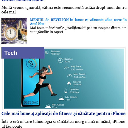
Multă vreme ignorată, cătina este recunoscută astăzi drept unul dintre
cele mai
MENIUL de REVELION în lume: ce alimente aduc noroc în
Anul Nou
Mai toate mâncărurile „tradiţionale” pentru noaptea dintre ani
sunt gândite în raport
Tech
Cele mai bune 4 aplicaţii de fitness şi sănătate pentru iPhone
Într-o eră în care tehnologia și sănătatea merg mână în mână, iPhone-
ul tău poate