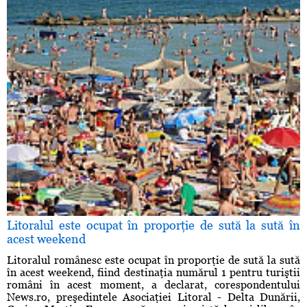
Litoralul este ocupat în proporţie de sută la sută în
acest weekend
Litoralul românesc este ocupat în proporţie de sută la sută
în acest weekend, fiind destinaţia numărul 1 pentru turiştii
români în acest moment, a declarat, corespondentului
News.ro, preşedintele Asociaţiei Litoral - Delta Dunării,