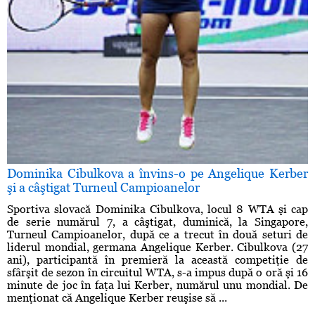
Dominika Cibulkova a învins-o pe Angelique Kerber
şi a câştigat Turneul Campioanelor
Sportiva slovacă Dominika Cibulkova, locul 8 WTA şi cap
de serie numărul 7, a câştigat, duminică, la Singapore,
Turneul Campioanelor, după ce a trecut în două seturi de
liderul mondial, germana Angelique Kerber. Cibulkova (27
ani), participantă în premieră la această competiţie de
sfârşit de sezon în circuitul WTA, s-a impus după o oră şi 16
minute de joc în faţa lui Kerber, numărul unu mondial. De
menţionat că Angelique Kerber reuşise să ...