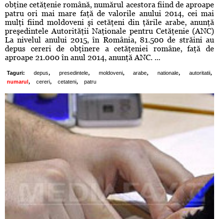
obţine cetăţenie română, numărul acestora fiind de aproape
patru ori mai mare faţă de valorile anului 2014, cei mai
mulţi fiind moldoveni şi cetăţeni din ţările arabe, anunţă
preşedintele Autorităţii Naţionale pentru Cetăţenie (ANC)
La nivelul anului 2015, în România, 81.500 de străini au
depus cereri de obţinere a cetăţeniei române, faţă de
aproape 21.000 în anul 2014, anunţă ANC. ...
,
,
,
,
,
,
Taguri:
depus
presedintele
moldoveni
arabe
nationale
autoritatii
,
,
,
numarul
cereri
cetateni
patru