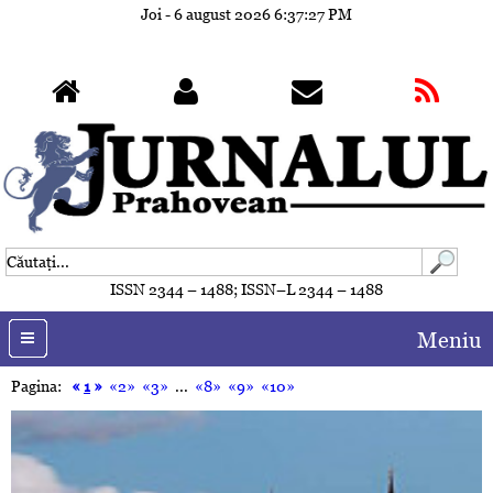
Joi - 6 august 2026
6:37:30 PM
ISSN 2344 – 1488; ISSN–L 2344 – 1488
Meniu
Pagina:
«
1
»
«2»
«3»
...
«8»
«9»
«10»