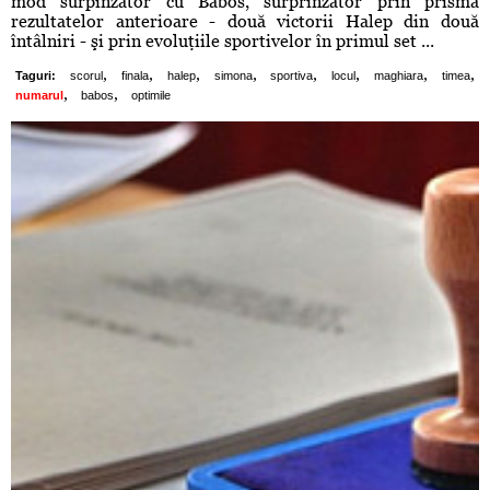
mod surpinzător cu Babos, surprinzător prin prisma
rezultatelor anterioare - două victorii Halep din două
întâlniri - şi prin evoluţiile sportivelor în primul set ...
,
,
,
,
,
,
,
,
Taguri:
scorul
finala
halep
simona
sportiva
locul
maghiara
timea
,
,
numarul
babos
optimile