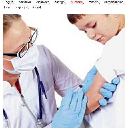
,
,
,
,
,
,
Taguri:
dominika
cibulkova
castigat
numarul
mondial
campioanelor
,
,
locul
angelique
liderul