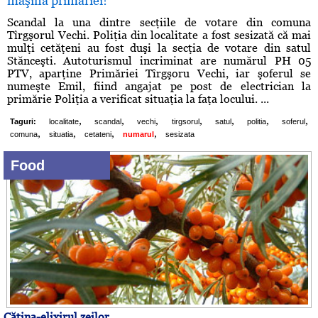
maşina primăriei!
Scandal la una dintre secţiile de votare din comuna
Tîrgşorul Vechi. Poliţia din localitate a fost sesizată că mai
mulţi cetăţeni au fost duşi la secţia de votare din satul
Stănceşti. Autoturismul incriminat are numărul PH 05
PTV, aparţine Primăriei Tîrgşoru Vechi, iar şoferul se
numeşte Emil, fiind angajat pe post de electrician la
primărie Poliţia a verificat situaţia la faţa locului. ...
,
,
,
,
,
,
,
Taguri:
localitate
scandal
vechi
tirgsorul
satul
politia
soferul
,
,
,
,
comuna
situatia
cetateni
numarul
sesizata
Food
Cătina-elixirul zeilor