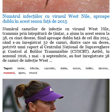
Numărul infecţiilor cu virusul West Nile, aproape
dublu în acest sezon faţă de 2015
Numărul cazurilor de infecţie cu virusul West Nile,
transmis prin înţepătură de ţânţar, a ajuns în acest sezon la
58, cu cinci decese, fiind aproape dublu faţă de cel din 2015,
când s-au înregistrat 32 de cazuri, dintre care un deces,
potrivit unui raport al Centrului Naţional de Supraveghere
şi Control al Bolilor Transmisibie (CNSCBT). Astfel, în
sezonul 2016, 1 mai - 9 septembrie, au fost înregistrate 58
de cazuri de infecţie West ...
,
,
,
,
,
,
,
Taguri:
tantar
infectie
cazurilor
dublu
sezon
bolilor
decese
,
,
numarul
ajuns
virusul