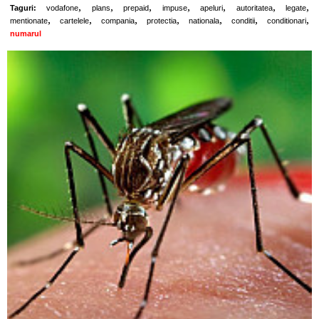
,
,
,
,
,
,
,
Taguri:
vodafone
plans
prepaid
impuse
apeluri
autoritatea
legate
,
,
,
,
,
,
,
mentionate
cartelele
compania
protectia
nationala
conditii
conditionari
numarul