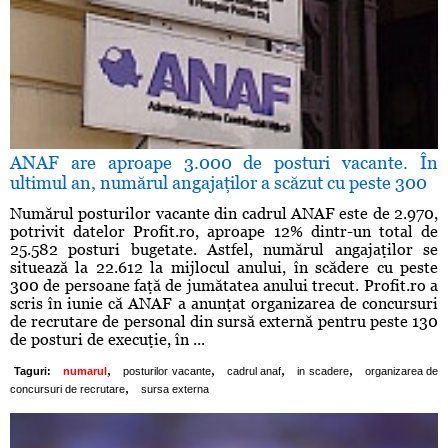
ANAF are aproape 3.000 de posturi vacante. În
ultimul an, numărul angajaţilor a scăzut cu peste 300
Numărul posturilor vacante din cadrul ANAF este de 2.970,
potrivit datelor Profit.ro, aproape 12% dintr-un total de
25.582 posturi bugetate. Astfel, numărul angajaţilor se
situează la 22.612 la mijlocul anului, în scădere cu peste
300 de persoane faţă de jumătatea anului trecut. Profit.ro a
scris în iunie că ANAF a anunţat organizarea de concursuri
de recrutare de personal din sursă externă pentru peste 130
de posturi de execuţie, în ...
,
,
,
,
Taguri:
numarul
posturilor vacante
cadrul anaf
in scadere
organizarea de
,
concursuri de recrutare
sursa externa