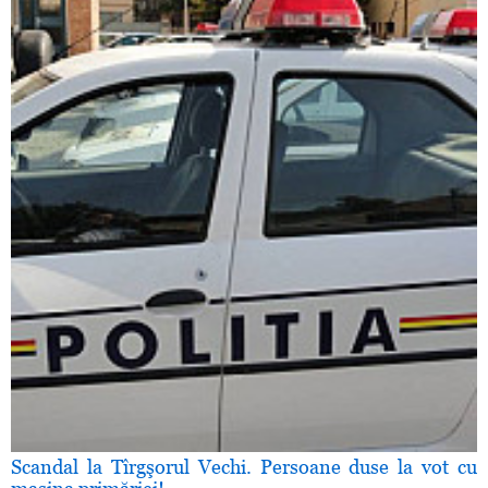
Scandal la Tîrgşorul Vechi. Persoane duse la vot cu