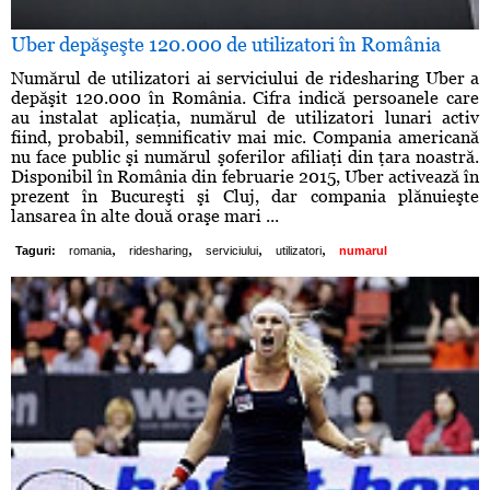
Uber depăşeşte 120.000 de utilizatori în România
Numărul de utilizatori ai serviciului de ridesharing Uber a
depăşit 120.000 în România. Cifra indică persoanele care
au instalat aplicaţia, numărul de utilizatori lunari activ
fiind, probabil, semnificativ mai mic. Compania americană
nu face public şi numărul şoferilor afiliaţi din ţara noastră.
Disponibil în România din februarie 2015, Uber activează în
prezent în Bucureşti şi Cluj, dar compania plănuieşte
lansarea în alte două oraşe mari ...
,
,
,
,
Taguri:
romania
ridesharing
serviciului
utilizatori
numarul