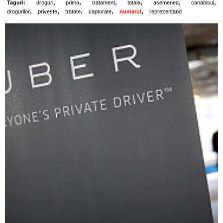
,
,
,
,
,
,
Taguri:
droguri
prima
tratament
totala
asemenea
canabisul
,
,
,
,
,
drogurilor
priveste
tratate
capturate
numarul
reprezentand