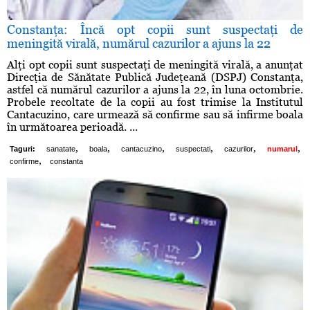
Constanţa: Încă opt copii sunt suspectaţi de
meningită virală, numărul cazurilor a ajuns la 22
Alţi opt copii sunt suspectaţi de meningită virală, a anunţat
Direcţia de Sănătate Publică Judeţeană (DSPJ) Constanţa,
astfel că numărul cazurilor a ajuns la 22, în luna octombrie.
Probele recoltate de la copii au fost trimise la Institutul
Cantacuzino, care urmează să confirme sau să infirme boala
în următoarea perioadă. ...
,
,
,
,
,
,
Taguri:
sanatate
boala
cantacuzino
suspectati
cazurilor
numarul
,
confirme
constanta