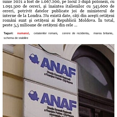
iunie 2021 a fost de 1.067.200, pe locul 2 după polonezi, cu
1.091.500 de cereri, şi înaintea italienilor cu 545.600 de
cereri, potrivit datelor publicate joi de ministerul de
interne de la Londra. Nu există date, câţi din aceşti cetăţeni
români sunt şi cetăţeni ai Republicii Moldova. În total,
peste 5,5 milioane de cetăţeni din cele ...
,
,
,
,
Taguri:
numarul
cetatenilor romani
cerere de rezidenta
marea britanie
schema de stabilire