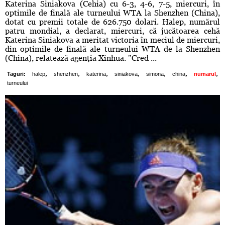
Katerina Siniakova (Cehia) cu 6-3, 4-6, 7-5, miercuri, în
optimile de finală ale turneului WTA la Shenzhen (China),
dotat cu premii totale de 626.750 dolari. Halep, numărul
patru mondial, a declarat, miercuri, că jucătoarea cehă
Katerina Siniakova a meritat victoria în meciul de miercuri,
din optimile de finală ale turneului WTA de la Shenzhen
(China), relatează agenţia Xinhua. "Cred ...
,
,
,
,
,
,
,
Taguri:
halep
shenzhen
katerina
siniakova
simona
china
numarul
turneului