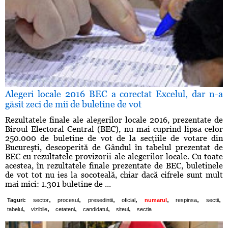
Alegeri locale 2016 BEC a corectat Excelul, dar n-a
găsit zeci de mii de buletine de vot
Rezultatele finale ale alegerilor locale 2016, prezentate de
Biroul Electoral Central (BEC), nu mai cuprind lipsa celor
250.000 de buletine de vot de la secţiile de votare din
Bucureşti, descoperită de Gândul în tabelul prezentat de
BEC cu rezultatele provizorii ale alegerilor locale. Cu toate
acestea, în rezultatele finale prezentate de BEC, buletinele
de vot tot nu ies la socoteală, chiar dacă cifrele sunt mult
mai mici: 1.301 buletine de ...
,
,
,
,
,
,
,
Taguri:
sector
procesul
presedintii
oficial
numarul
respinsa
sectii
,
,
,
,
,
tabelul
vizibile
cetateni
candidatul
siteul
sectia