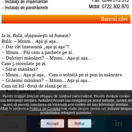
Bancul zilei
Ia zi, Bulă, obişnuieşti să fumezi?
Bulă: – Mmm… Aşa şi aşa…
– Dar cât înseamnă „aşa şi aşa”?
– Mmm… Păi cam 4 pachete pe zi.
– Dulciuri mănânci? – Mmm… Aşa şi aşa…
Cam 5 ciocolate pe zi.
– Sărat mănânci?
– Mmm… Aşa şi aşa… Cam o solniţă pe zi pun în mâncare.
– Grăsimi mănânci? – Mmm… Aşa şi aşa…
Cam un kil- două de slană pe zi…
– Prăjit mănânci?
– Mmm… Aşa şi aşa… Pe zi… Cam câte o omletă de 4 ouă şi
Pentru scopuri precum afișarea de conținut personalizat, folosim module cookie
sau tehnologii similare. Apăsând Accept sau navigând pe acest website, sunteți de
cartofi prăjiţi, asezonaţi cu cârnaţi
acord să permiți colectarea de informații prin cookie-uri sau tehnologii similare.
.– Aha… Dar de băut, bei? – A, da! De băut, beau!
Aflați în secțiunea
Politica de Cookies
mai multe despre cookie-uri, inclusiv despre
posibilitatea retragerii acordului.
Editorial
Despre "cazul" Gheboasa