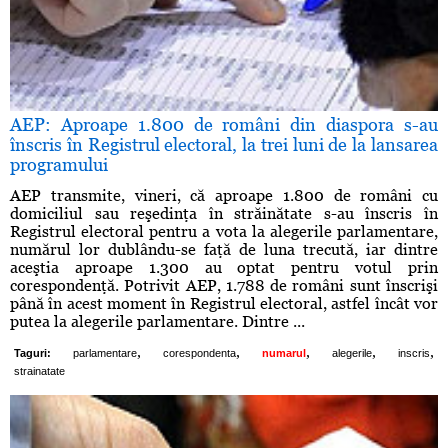
AEP: Aproape 1.800 de români din diaspora s-au
înscris în Registrul electoral, la trei luni de la lansarea
programului
AEP transmite, vineri, că aproape 1.800 de români cu
domiciliul sau reşedinţa în străinătate s-au înscris în
Registrul electoral pentru a vota la alegerile parlamentare,
numărul lor dublându-se faţă de luna trecută, iar dintre
aceştia aproape 1.300 au optat pentru votul prin
corespondenţă. Potrivit AEP, 1.788 de români sunt înscrişi
până în acest moment în Registrul electoral, astfel încât vor
putea la alegerile parlamentare. Dintre ...
,
,
,
,
,
Taguri:
parlamentare
corespondenta
numarul
alegerile
inscris
strainatate