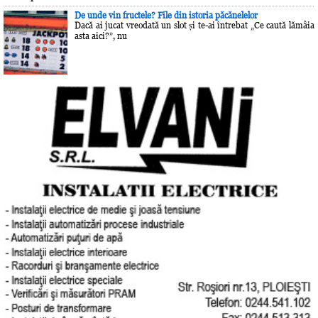
De unde vin fructele? File din istoria păcănelelor
Dacă ai jucat vreodată un slot și te-ai întrebat „Ce caută lămâia
asta aici?”, nu