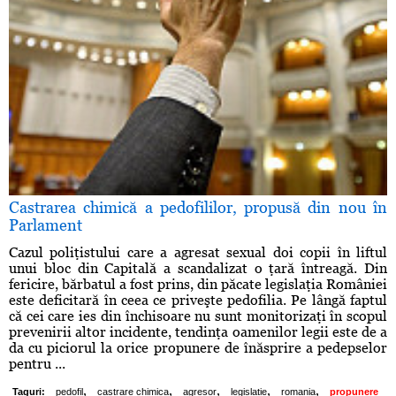
Castrarea chimică a pedofililor, propusă din nou în
Parlament
Cazul poliţistului care a agresat sexual doi copii în liftul
unui bloc din Capitală a scandalizat o ţară întreagă. Din
fericire, bărbatul a fost prins, din păcate legislaţia României
este deficitară în ceea ce priveşte pedofilia. Pe lângă faptul
că cei care ies din închisoare nu sunt monitorizaţi în scopul
prevenirii altor incidente, tendinţa oamenilor legii este de a
da cu piciorul la orice propunere de înăsprire a pedepselor
pentru ...
,
,
,
,
,
Taguri:
pedofil
castrare chimica
agresor
legislatie
romania
propunere