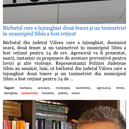
Bărbatul care a înjunghiat două femei şi un taximetrist
în municipiul Sibiu a fost reţinut
Bărbatul din judeţul Vâlcea care a înjunghiat, duminică
seară, două femei şi un taximetrist în municipiul Sibiu a
fost reţinut pentru 24 de ore. Agresorul va fi prezentat,
marţi, instanţei cu propunere de arestare preventivă pentru
loviri şi alte violenţe. Reprezentanţii Poliţiei Judeţene
Sibiu au anunţat, luni, că bărbatul din judeţul Vâlcea care a
înjunghiat două tinere şi un taximetrist din municipiul
Sibiu a fost reţinut pentru 24 de ...
,
,
,
,
,
,
Taguri:
barbatul
arestare
municipiul
taximetrist
agresorul
femei
,
,
,
,
injunghiat
propunere
instantei
judetul
seara