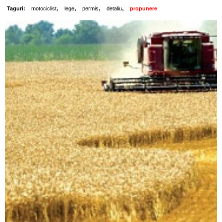
,
,
,
,
Taguri:
motociclist
lege
permis
detaliu
propunere