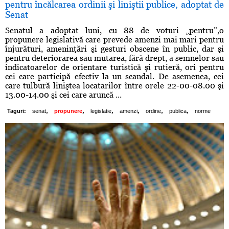
pentru încălcarea ordinii şi liniştii publice, adoptat de
Senat
Senatul a adoptat luni, cu 88 de voturi „pentru”,o
propunere legislativă care prevede amenzi mai mari pentru
înjurături, ameninţări şi gesturi obscene în public, dar şi
pentru deteriorarea sau mutarea, fără drept, a semnelor sau
indicatoarelor de orientare turistică şi rutieră, ori pentru
cei care participă efectiv la un scandal. De asemenea, cei
care tulbură liniştea locatarilor între orele 22-00-08.00 şi
13.00-14.00 şi cei care aruncă ...
,
,
,
,
,
,
Taguri:
senat
propunere
legislatie
amenzi
ordine
publica
norme