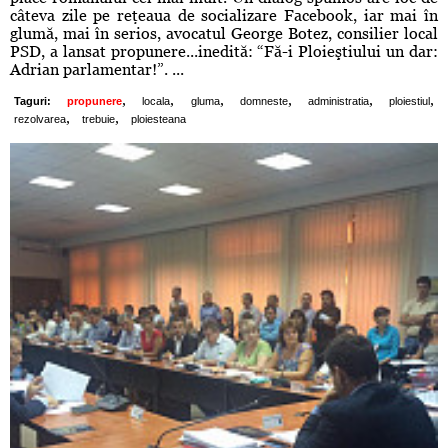
câteva zile pe reţeaua de socializare Facebook, iar mai în
glumă, mai în serios, avocatul George Botez, consilier local
PSD, a lansat propunere...inedită: “Fă-i Ploieştiului un dar:
Adrian parlamentar!”. ...
,
,
,
,
,
,
Taguri:
propunere
locala
gluma
domneste
administratia
ploiestiul
,
,
rezolvarea
trebuie
ploiesteana