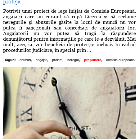
proteja
Potrivit unui proiect de lege iniţiat de Comisia Europeană,
angajaţii care au curajul să rupă tăcerea şi să reclame
neregurile şi abuzurile găsite la locul de muncă nu vor
putea fi sancţionaţi sau concediaţi de angajatorii lor.
Angajatorii nu vor putea să tragă la răspundere
denunţătorul pentru informaţiile pe care le-a dezvăluit. Mai
mult, aceştia, vor beneficia de protecţie inclusiv în cadrul
procedurilor judiciare, în special prin ...
,
,
,
,
,
Taguri:
abuzuri
angajati
proiect
nereguli
propunere
comisia europeana