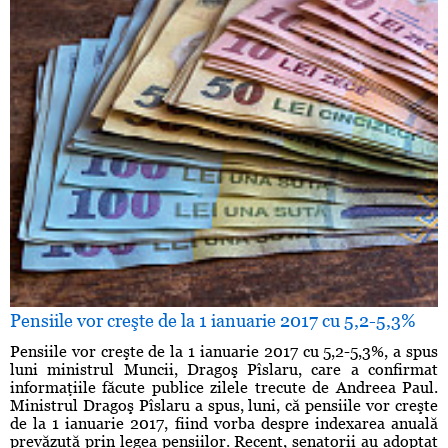
Pensiile vor creşte de la 1 ianuarie 2017 cu 5,2-5,3%
Pensiile vor creşte de la 1 ianuarie 2017 cu 5,2-5,3%, a spus
luni ministrul Muncii, Dragoş Pîslaru, care a confirmat
informaţiile făcute publice zilele trecute de Andreea Paul.
Ministrul Dragoş Pîslaru a spus, luni, că pensiile vor creşte
de la 1 ianuarie 2017, fiind vorba despre indexarea anuală
prevăzută prin legea pensiilor. Recent, senatorii au adoptat