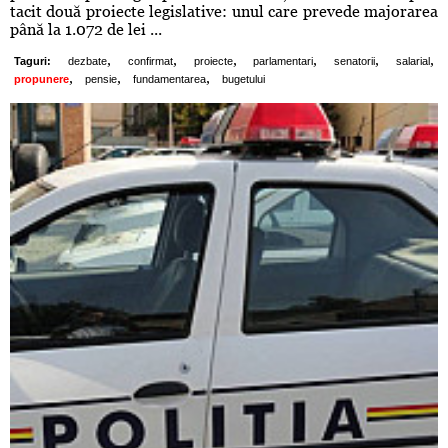
tacit două proiecte legislative: unul care prevede majorarea
până la 1.072 de lei ...
,
,
,
,
,
,
Taguri:
dezbate
confirmat
proiecte
parlamentari
senatorii
salarial
,
,
,
propunere
pensie
fundamentarea
bugetului