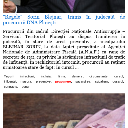
"Regele" Sorin Blejnar, trimis în judecată de
procurorii DNA Ploieşti
Procurorii din cadrul Direcţiei Naţionale Anticorupţie –
Serviciul Teritorial Ploieşti au dispus trimiterea în
judecată, în stare de arest preventiv, a inculpatului
BLEJNAR SORIN, la data faptei preşedinte al Agenţiei
Naţionale de Administrare Fiscală (A.N.A.F.) cu rang de
secretar de stat, cu privire la săvârşirea infracţiunii de trafic
de influenţă. În rechizitoriul întocmit, procurorii au reţinut
următoarea stare de fapt: În cursul ...
,
,
,
,
,
,
Taguri:
infractiunii
incheiat
firma
demers
circumstante
cursul
,
,
,
,
,
,
,
influentei
masura
preventive
propunere
savarsirea
subaltern
dosarul
,
contracte
bunuri