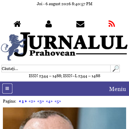
Joi - 6 august 2026
8:41:00 PM
ISSN 2344 – 1488; ISSN–L 2344 – 1488
Meniu
Pagina:
«
1
»
«2»
«3»
«4»
«5»