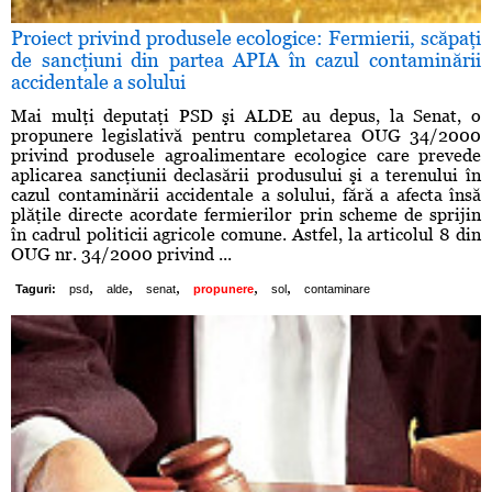
Proiect privind produsele ecologice: Fermierii, scăpaţi
de sancţiuni din partea APIA în cazul contaminării
accidentale a solului
Mai mulţi deputaţi PSD şi ALDE au depus, la Senat, o
propunere legislativă pentru completarea OUG 34/2000
privind produsele agroalimentare ecologice care prevede
aplicarea sancţiunii declasării produsului şi a terenului în
cazul contaminării accidentale a solului, fără a afecta însă
plăţile directe acordate fermierilor prin scheme de sprijin
în cadrul politicii agricole comune. Astfel, la articolul 8 din
OUG nr. 34/2000 privind ...
,
,
,
,
,
Taguri:
psd
alde
senat
propunere
sol
contaminare