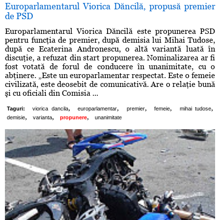
Europarlamentarul Viorica Dăncilă, propusă premier
de PSD
Europarlamentarul Viorica Dăncilă este propunerea PSD
pentru funcţia de premier, după demisia lui Mihai Tudose,
după ce Ecaterina Andronescu, o altă variantă luată în
discuţie, a refuzat din start propunerea. Nominalizarea ar fi
fost votată de forul de conducere în unanimitate, cu o
abţinere. „Este un europarlamentar respectat. Este o femeie
civilizată, este deosebit de comunicativă. Are o relaţie bună
şi cu oficiali din Comisia ...
,
,
,
,
,
Taguri:
viorica dancila
europarlamentar
premier
femeie
mihai tudose
,
,
,
demisie
varianta
propunere
unanimitate