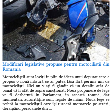
Modificari legislative propuse pentru motocilistii din
Romania
Motocicliştii sunt loviţi în plin de ideea unui deputat care a
propus o nouă măsură ce ar putea lăsa fără permis mii de
motociclişti. Nici nu v-aţi fi gândit că un detaliu atât de
banal vă fi atât de aspru sancţionat. Noua propunere de lege
va fi dezbătută în Parlament, în această tomnă, dar
momentan, autorităţile sunt legate de mâini. Noua lege se
referă la motocicliştii care îşi turează motoarele pe străzi,
deranjând persoanele din ...