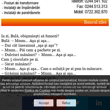
Bancul zilei
Ia zi, Bulă, obişnuieşti să fumezi?
Bulă: – Mmm… Aşa şi aşa…
– Dar cât înseamnă „aşa şi aşa”?
– Mmm… Păi cam 4 pachete pe zi.
– Dulciuri mănânci? – Mmm… Aşa şi aşa…
Cam 5 ciocolate pe zi.
– Sărat mănânci?
– Mmm… Aşa şi aşa… Cam o solniţă pe zi pun în mâncare.
– Grăsimi mănânci? – Mmm… Aşa şi aşa…
Cam un kil- două de slană pe zi…
Pentru scopuri precum afișarea de conținut personalizat, folosim module cookie
– Prăjit mănânci?
sau tehnologii similare. Apăsând Accept sau navigând pe acest website, sunteți de
– Mmm… Aşa şi aşa… Pe zi… Cam câte o omletă de 4 ouă şi
acord să permiți colectarea de informații prin cookie-uri sau tehnologii similare.
Aflați în secțiunea
Politica de Cookies
mai multe despre cookie-uri, inclusiv despre
cartofi prăjiţi, asezonaţi cu cârnaţi
posibilitatea retragerii acordului.
.– Aha… Dar de băut, bei? – A, da! De băut, beau!
Editorial