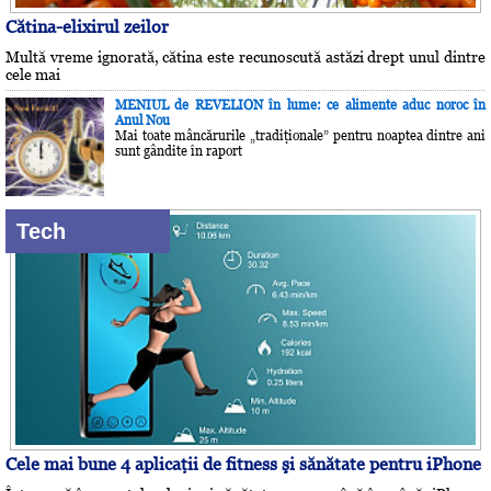
Cătina-elixirul zeilor
Multă vreme ignorată, cătina este recunoscută astăzi drept unul dintre
cele mai
MENIUL de REVELION în lume: ce alimente aduc noroc în
Anul Nou
Mai toate mâncărurile „tradiţionale” pentru noaptea dintre ani
sunt gândite în raport
Tech
Cele mai bune 4 aplicaţii de fitness şi sănătate pentru iPhone