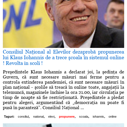
Consiliul Naţional al Elevilor dezaprobă propunerea
lui Klaus Iohannis de a trece şcoala în sistemul online
! Revolta in scoli !
Preşedintele Klaus Iohannis a declarat joi, la şedinţa de
Guvern, că sunt necesare măsuri mai ferme pentru a
controla extinderea pandemiei, că sunt necesare măsuri în
plan naţional - şcolile să treacă în online toate, angajaţii la
telemuncă, magazinele închise la ora 21.00, iar circulaţia pe
timp de noapte să fie restricţionată. Preşedintele a pledat
pentru alegeri, argumentând că „democraţia nu poate fi
pusă în paranteză”. Consiliul Naţional ...
,
,
,
,
,
,
Taguri:
consiliul
national
elevi
propunere
scoala
iohannis
online