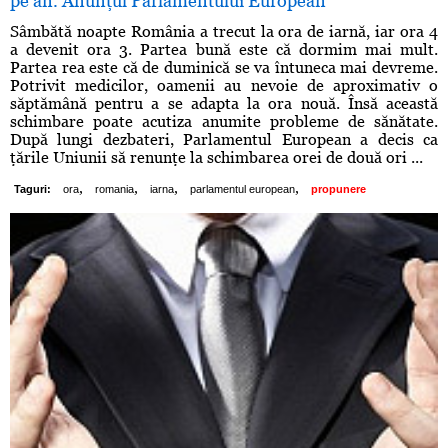
pe an. Anunţul Parlamentului European
Sâmbătă noapte România a trecut la ora de iarnă, iar ora 4
a devenit ora 3. Partea bună este că dormim mai mult.
Partea rea este că de duminică se va întuneca mai devreme.
Potrivit medicilor, oamenii au nevoie de aproximativ o
săptămână pentru a se adapta la ora nouă. Însă această
schimbare poate acutiza anumite probleme de sănătate.
După lungi dezbateri, Parlamentul European a decis ca
ţările Uniunii să renunţe la schimbarea orei de două ori ...
,
,
,
,
Taguri:
ora
romania
iarna
parlamentul european
propunere