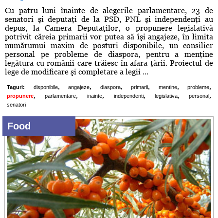
Cu patru luni înainte de alegerile parlamentare, 23 de
senatori şi deputaţi de la PSD, PNL şi independenţi au
depus, la Camera Deputaţilor, o propunere legislativă
potrivit căreia primarii vor putea să îşi angajeze, în limita
numărumui maxim de posturi disponibile, un consilier
personal pe probleme de diaspora, pentru a menţine
legătura cu românii care trăiesc în afara ţării. Proiectul de
lege de modificare şi completare a legii ...
,
,
,
,
,
,
Taguri:
disponibile
angajeze
diaspora
primarii
mentine
probleme
,
,
,
,
,
,
propunere
parlamentare
inainte
independenti
legislativa
personal
senatori
Food