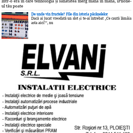
Într-o eră în care tehnologia și sănătatea merg mână în mână, iPhone-
ul tău poate
De unde vin fructele? File din istoria păcănelelor
Dacă ai jucat vreodată un slot și te-ai întrebat „Ce caută lămâia
asta aici?”, nu