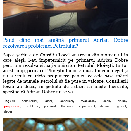
Până când mai amână primarul Adrian Dobre
rezolvarea problemei Petrolului?
Şapte şedinţe de Consiliu Local au trecut din momentul în
care aleşii l-au împuternicit pe primarul Adrian Dobre
pentru a rezolva situaţia mărcilor Petrolul Ploieşti. În tot
acest timp, primarul Ploieştiului nu a mişcat niciun deget şi
nu a venit cu nicio propunere pentru ca cele şase mărci
legate de numele Petrolul să fie puse în valoare. Consilierii
locali au decis, în şedinţa de astăzi, să mişte lucrurile,
sperând că Adrian Dobre nu se va ...
,
,
,
,
,
,
Taguri:
consilierilor
alesii
consilierii
evaluarea
locali
niciun
,
,
,
,
,
,
,
propunere
probleme
primarul
liberalilor
imputernicit
detinute
grupul
deget