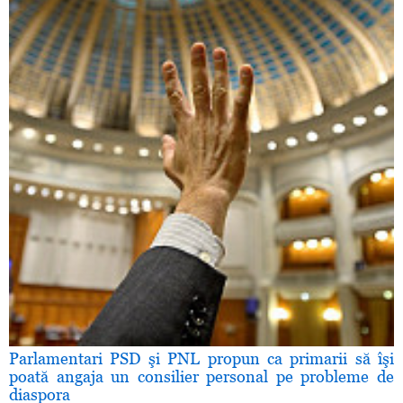
Parlamentari PSD şi PNL propun ca primarii să îşi
poată angaja un consilier personal pe probleme de
diaspora