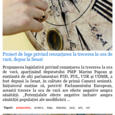
Proiect de lege privind renunţarea la trecerea la ora de
vară, depus la Senat
Propunerea legislativă privind renunţarea la trecerea la ora
de vară, aparţinând deputatului PMP Marius Paşcan şi
susţinută de alţi parlamentari PSD, PNL, USR şi UDMR, a
fost depusă la Senat, în calitate de primă Cameră sesizată.
Iniţiatorul susţine că, potrivit Parlamentului European,
această trecere la ora de vară are efecte negative asupra
sănătăţii. „Potenţialele efecte negative inclusiv asupra
sănătăţii populaţiei ale modificării ...
,
,
,
,
,
,
Taguri:
propunere
proiect
lege
deputat
psd
pnl
usr