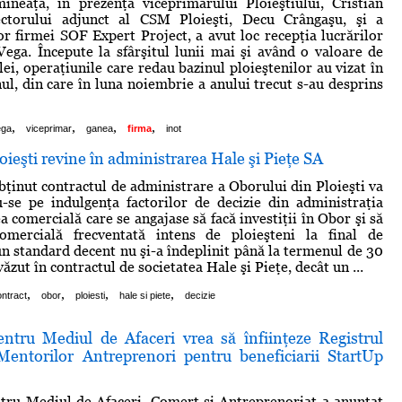
ineaţă, în prezenţa viceprimarului Ploieştiului, Cristian
ctorului adjunct al CSM Ploieşti, Decu Crângaşu, şi a
or firmei SOF Expert Project, a avut loc recepţia lucrărilor
Vega. Începute la sfârşitul lunii mai şi având o valoare de
ei, operaţiunile care redau bazinul ploieştenilor au vizat în
nul, din care în luna noiembrie a anului trecut s-au desprins
,
,
,
,
ega
viceprimar
ganea
firma
inot
oieşti revine în administrarea Hale şi Pieţe SA
bţinut contractul de administrare a Oborului din Ploieşti va
-se pe indulgenţa factorilor de decizie din administraţia
ea comercială care se angajase să facă investiţii în Obor şi să
mercială frecventată intens de ploieşteni la final de
n standard decent nu şi-a îndeplinit până la termenul de 30
ăzut în contractul de societatea Hale şi Pieţe, decât un ...
,
,
,
,
ntract
obor
ploiesti
hale si piete
decizie
entru Mediul de Afaceri vrea să înfiinţeze Registrul
Mentorilor Antreprenori pentru beneficiarii StartUp
tru Mediul de Afaceri, Comerţ şi Antreprenoriat a anunţat