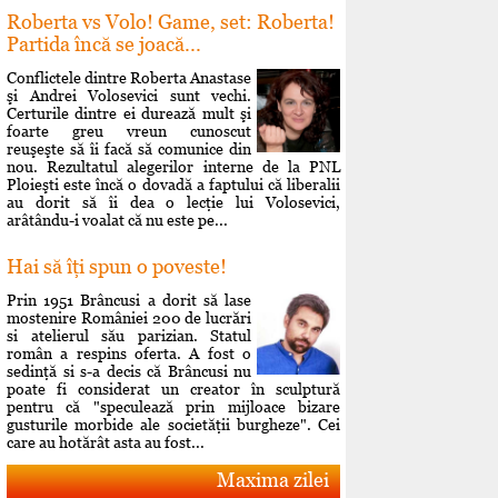
Roberta vs Volo! Game, set: Roberta!
Partida încă se joacă...
Conflictele dintre Roberta Anastase
şi Andrei Volosevici sunt vechi.
Certurile dintre ei durează mult şi
foarte greu vreun cunoscut
reuşeşte să îi facă să comunice din
nou. Rezultatul alegerilor interne de la PNL
Ploieşti este încă o dovadă a faptului că liberalii
au dorit să îi dea o lecţie lui Volosevici,
arâtându-i voalat că nu este pe...
Hai să îţi spun o poveste!
Prin 1951 Brâncusi a dorit să lase
mostenire României 200 de lucrări
si atelierul său parizian. Statul
român a respins oferta. A fost o
sedinţă si s-a decis că Brâncusi nu
poate fi considerat un creator în sculptură
pentru că "speculează prin mijloace bizare
gusturile morbide ale societăţii burgheze". Cei
care au hotărât asta au fost...
Maxima zilei