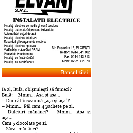
Bancul zilei
Ia zi, Bulă, obişnuieşti să fumezi?
Bulă: – Mmm… Aşa şi aşa…
– Dar cât înseamnă „aşa şi aşa”?
– Mmm… Păi cam 4 pachete pe zi.
– Dulciuri mănânci? – Mmm… Aşa şi
aşa…
Cam 5 ciocolate pe zi.
– Sărat mănânci?