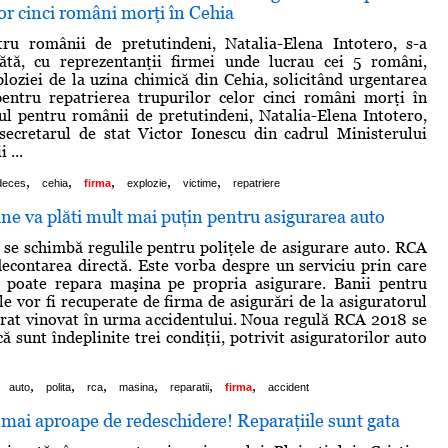
lor cinci români morţi în Cehia
tru românii de pretutindeni, Natalia-Elena Intotero, s-a
bătă, cu reprezentanţii firmei unde lucrau cei 5 români,
ploziei de la uzina chimică din Cehia, solicitând urgentarea
pentru repatrierea trupurilor celor cinci români morţi în
ul pentru românii de pretutindeni, Natalia-Elena Intotero,
secretarul de stat Victor Ionescu din cadrul Ministerului
 ...
,
,
,
,
,
deces
cehia
firma
explozie
victime
repatriere
e va plăti mult mai puţin pentru asigurarea auto
 se schimbă regulile pentru poliţele de asigurare auto. RCA
econtarea directă. Este vorba despre un serviciu prin care
i poate repara maşina pe propria asigurare. Banii pentru
le vor fi recuperate de firma de asigurări de la asiguratorul
arat vinovat în urma accidentului. Noua regulă RCA 2018 se
ă sunt îndeplinite trei condiţii, potrivit asiguratorilor auto
,
,
,
,
,
,
auto
polita
rca
masina
reparatii
firma
accident
mai aproape de redeschidere! Reparaţiile sunt gata