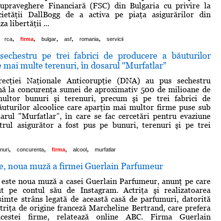
upraveghere Financiară (FSC) din Bulgaria cu privire la
ocietăţii DallBogg de a activa pe piaţa asigurărilor din
a libertăţii ...
,
,
,
,
,
rca
firma
bulgar
asf
romania
servicii
chestru pe trei fabrici de producere a băuturilor
pe mai multe terenuri, în dosarul "Murfatlar”
recţiei Naţionale Anticorupţie (DNA) au pus sechestru
ână la concurenţa sumei de aproximativ 500 de milioane de
ultor bunuri şi terenuri, precum şi pe trei fabrici de
uturilor alcoolice care aparţin mai multor firme puse sub
arul "Murfatlar”, în care se fac cercetări pentru evaziune
strul asigurător a fost pus pe bunuri, terenuri şi pe trei
,
,
,
,
nuri
concurenta
firma
alcool
murfatlar
ie, noua muză a firmei Guerlain Parfumeur
 este noua muză a casei Guerlain Parfumeur, anunţ pe care
ut pe contul său de Instagram. Actriţa şi realizatoarea
imte strâns legată de această casă de parfumuri, datorită
triţa de origine franceză Marcheline Bertrand, care prefera
acestei firme, relatează online ABC. Firma Guerlain