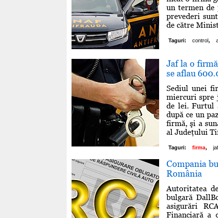
un termen de 
prevederi sunt
de către Minis
,
Taguri:
control
Jaf la o firmă
se aflau 600.
Sediul unei fi
miercuri spre 
de lei. Furtul
după ce un paz
firmă, şi a sun
al Judeţului Ti
,
Taguri:
firma
ja
Compania bul
România
Autoritatea d
bulgară DallB
asigurări RC
Financiară a o