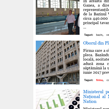
În această dim
Ganea, a dire
reprezentanţil
de la Bazinul 
circa 440.000 l
principal tava
...
,
Taguri:
bazin
v
Oborul din Pl
Firma care a o
pleca. Bazându
locală, socitat
aducă zona co
săptămână la u
iunie 2017 prev
,
Taguri:
firma
co
Ministerul p
Naţional al 
Nation
Ministerul pen