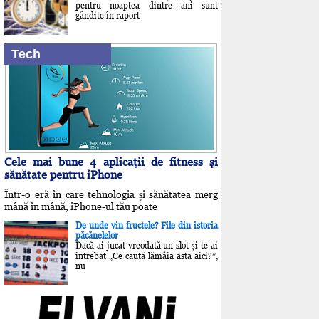
pentru noaptea dintre ani sunt
gândite în raport
Tech
Cele mai bune 4 aplicaţii de fitness şi
sănătate pentru iPhone
Într-o eră în care tehnologia și sănătatea merg
mână în mână, iPhone-ul tău poate
De unde vin fructele? File din istoria
păcănelelor
Dacă ai jucat vreodată un slot și te-ai
întrebat „Ce caută lămâia asta aici?”,
nu