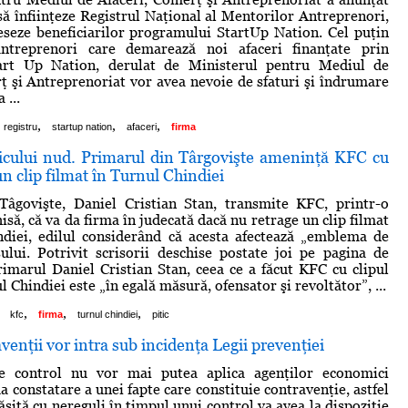
 să înfiinţeze Registrul Naţional al Mentorilor Antreprenori,
eseze beneficiarilor programului StartUp Nation. Cel puţin
treprenori care demarează noi afaceri finanţate prin
art Up Nation, derulat de Ministerul pentru Mediul de
ţ şi Antreprenoriat vor avea nevoie de sfaturi şi îndrumare
 ...
,
,
,
registru
startup nation
afaceri
firma
ticului nud. Primarul din Târgovişte ameninţă KFC cu
n clip filmat în Turnul Chindiei
Tâgovişte, Daniel Cristian Stan, transmite KFC, printr-o
isă, că va da firma în judecată dacă nu retrage un clip filmat
ndiei, edilul considerând că acesta afectează „emblema de
ului. Potrivit scrisorii deschise postate joi pe pagina de
imarul Daniel Cristian Stan, ceea ce a făcut KFC cu clipul
l Chindiei este „în egală măsură, ofensator şi revoltător”, ...
,
,
,
kfc
firma
turnul chindiei
pitic
venţii vor intra sub incidenţa Legii prevenţiei
de control nu vor mai putea aplica agenţilor economici
 constatare a unei fapte care constituie contravenţie, astfel
ăsită cu nereguli în timpul unui control va avea la dispoziţie