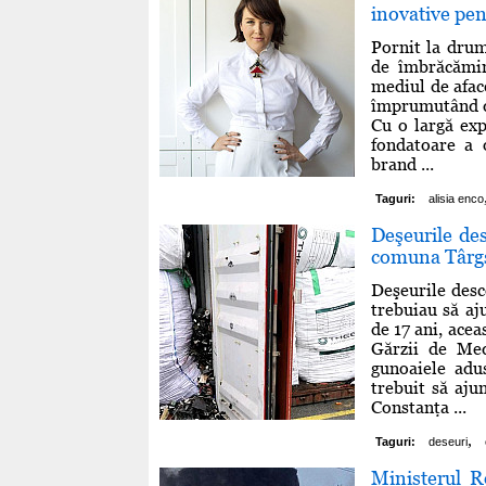
inovative pe
Pornit la drum
de îmbrăcămin
mediul de afac
împrumutând di
Cu o largă exp
fondatoare a 
brand ...
Taguri:
alisia enco
Deşeurile des
comuna Târgş
Deşeurile desc
trebuiau să aj
de 17 ani, acea
Gărzii de Med
gunoaiele adu
trebuit să aju
Constanţa ...
,
Taguri:
deseuri
Ministerul R