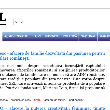
ADMINISTRAŢIE
SPORT
BUSINESS
POLITICĂ
NAŢIONAL
MAGAZ
c - afacere de familie dezvoltată din pasiunea pentru
pulare româneşti
ot mai mult despre necesitatea încurajării capitalului
ovarea afacerilor româneşti si sprijinirea producătorilor
nsă o afacere de familie care nu numai că are ADN românesc,
ază tradiţiile populare din ţara noastră. Este vorba despre
esc SRL, care activează în zona de producţie de ii populare
c. Potrivit fondatoarei, Mariana Ivan, firma îşi propune să
,
,
,
,
tenesc
producator local
firma
afacere de familie
port popular
- afacere la puterea creativităţii feminine: ţinute