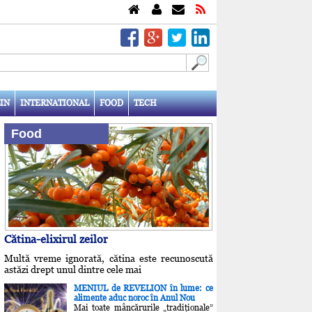
IN
INTERNATIONAL
FOOD
TECH
Food
Cătina-elixirul zeilor
Multă vreme ignorată, cătina este recunoscută
astăzi drept unul dintre cele mai
MENIUL de REVELION în lume: ce
alimente aduc noroc în Anul Nou
Mai toate mâncărurile „tradiţionale”