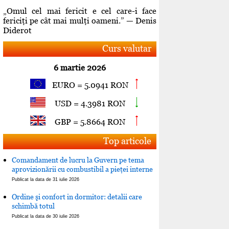
„Omul cel mai fericit e cel care-i face
fericiţi pe cât mai mulţi oameni.” — Denis
Diderot
Curs valutar
6 martie 2026
EURO = 5.0941 RON
USD = 4.3981 RON
GBP = 5.8664 RON
Top articole
Comandament de lucru la Guvern pe tema
aprovizionării cu combustibil a pieţei interne
Publicat la data de 31 iulie 2026
Ordine şi confort in dormitor: detalii care
schimbă totul
Publicat la data de 30 iulie 2026