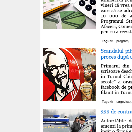
vineri că vrea
care să se adr
10 000 de an
Programul St
Afaceri, Comer
pentru a rezista
,
Taguri:
program
Scandalul pi
proces după u
Primarul din 
scrisoare desch
în Turnul Chi
secole” a oraş
facebook de pr
filamt în Turnu
,
Taguri:
targoviste
333 de contra
Autorităţile 
amenzi la prima
încât o firmă g