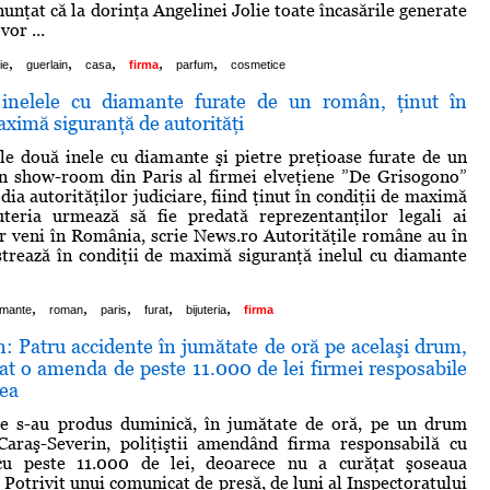
unţat că la dorinţa Angelinei Jolie toate încasările generate
vor ...
,
,
,
,
,
ie
guerlain
casa
firma
parfum
cosmetice
 inelele cu diamante furate de un român, ţinut în
aximă siguranţă de autorităţi
le două inele cu diamante şi pietre preţioase furate de un
n show-room din Paris al firmei elveţiene ”De Grisogono”
odia autorităţilor judiciare, fiind ţinut în condiţii de maximă
juteria urmează să fie predată reprezentanţilor legali ai
or veni în România, scrie News.ro Autorităţile române au în
strează în condiţii de maximă siguranţă inelul cu diamante
,
,
,
,
,
amante
roman
paris
furat
bijuteria
firma
: Patru accidente în jumătate de oră pe acelaşi drum,
 dat o amenda de peste 11.000 de lei firmei resposabile
rea
te s-au produs duminică, în jumătate de oră, pe un drum
Caraş-Severin, poliţiştii amendând firma responsabilă cu
cu peste 11.000 de lei, deoarece nu a curăţat şoseaua
 Potrivit unui comunicat de presă, de luni al Inspectoratului