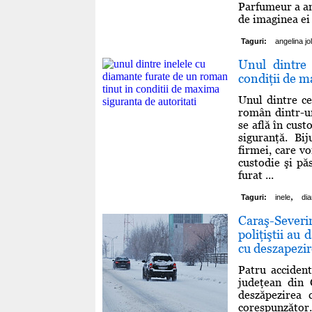
Parfumeur a an
de imaginea ei 
Taguri:
angelina jol
Unul dintre
condiţii de m
Unul dintre ce
român dintr-u
se află în cust
siguranţă. Bi
firmei, care v
custodie şi pă
furat ...
,
Taguri:
inele
di
Caraş-Severin
poliţiştii au
cu deszapezi
Patru acciden
judeţean din 
deszăpezirea 
corespunzător.