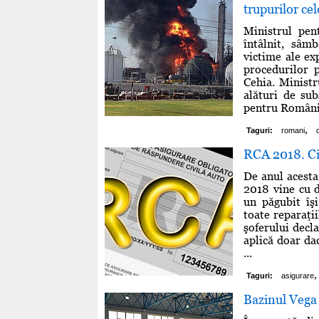
trupurilor ce
Ministrul pen
întâlnit, sâm
victime ale ex
procedurilor 
Cehia. Ministr
alături de sub
pentru Românii
,
Taguri:
romani
RCA 2018. Cin
De anul acesta
2018 vine cu d
un păgubit îş
toate reparaţii
şoferului decl
aplică doar dac
...
,
Taguri:
asigurare
Bazinul Vega 