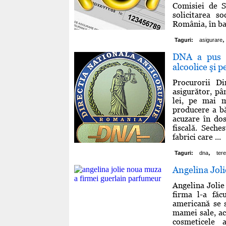
Comisiei de S
solicitarea s
România, în baz
,
Taguri:
asigurare
DNA a pus se
alcoolice şi 
Procurorii Di
asigurător, p
lei, pe mai m
producere a bă
acuzare în dos
fiscală. Seche
fabrici care ...
,
Taguri:
dna
tere
Angelina Jol
Angelina Jolie
firma l-a făc
americană se s
mamei sale, ac
cosmeticele 