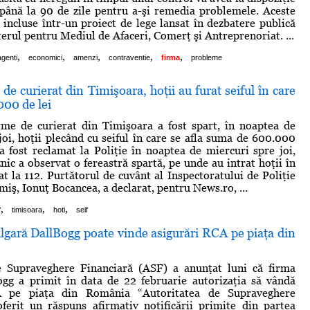
până la 90 de zile pentru a-şi remedia problemele. Aceste
 incluse într-un proiect de lege lansat în dezbatere publică
terul pentru Mediul de Afaceri, Comerţ şi Antreprenoriat. ...
,
,
,
,
,
agenti
economici
amenzi
contraventie
firma
probleme
 de curierat din Timişoara, hoţii au furat seiful în care
000 de lei
rme de curierat din Timişoara a fost spart, în noaptea de
joi, hoţii plecând cu seiful în care se afla suma de 600.000
 a fost reclamat la Poliţie în noaptea de miercuri spre joi,
nic a observat o fereastră spartă, pe unde au intrat hoţii în
at la 112. Purtătorul de cuvânt al Inspectoratului de Poliţie
miş, Ionuţ Bocancea, a declarat, pentru News.ro, ...
,
,
,
f
timisoara
hoti
seif
gară DallBogg poate vinde asigurări RCA pe piaţa din
e Supraveghere Financiară (ASF) a anunţat luni că firma
ogg a primit în data de 22 februarie autorizaţia să vândă
A pe piaţa din România “Autoritatea de Supraveghere
ferit un răspuns afirmativ notificării primite din partea