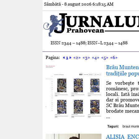
Sâmbătă - 8 august 2026
6:18:16 AM
ISSN 2344 – 1488; ISSN–L 2344 – 1488
Pagina:
«
1
»
«2»
«3»
«4»
«5»
«6»
Brâu Muntenes
tradiţiile po
Se vorbeşte t
românesc, prom
locali. Iată î
dar si promove
SC Brâu Munten
brodate mecani
...
Taguri:
braul mun
ALISIA ENCO 