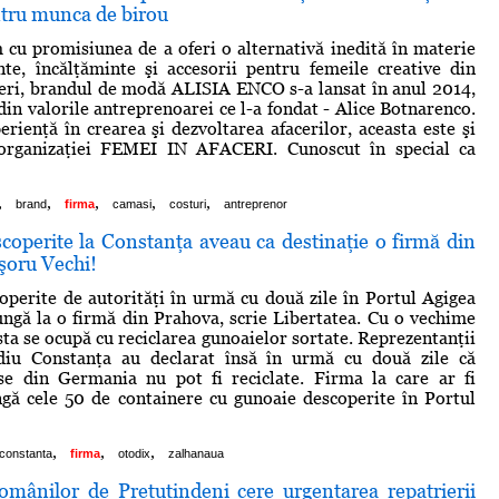
ntru munca de birou
 cu promisiunea de a oferi o alternativă inedită în materie
te, încălţăminte şi accesorii pentru femeile creative din
eri, brandul de modă ALISIA ENCO s-a lansat în anul 2014,
n valorile antreprenoarei ce l-a fondat - Alice Botnarenco.
erienţă în crearea şi dezvoltarea afacerilor, aceasta este şi
organizaţiei FEMEI IN AFACERI. Cunoscut în special ca
,
,
,
,
,
brand
firma
camasi
costuri
antreprenor
coperite la Constanţa aveau ca destinaţie o firmă din
oru Vechi!
operite de autorităţi în urmă cu două zile în Portul Agigea
ungă la o firmă din Prahova, scrie Libertatea. Cu o vechime
sta se ocupă cu reciclarea gunoaielor sortate. Reprezentanţii
iu Constanţa au declarat însă în urmă cu două zile că
se din Germania nu pot fi reciclate. Firma la care ar fi
ngă cele 50 de containere cu gunoaie descoperite în Portul
,
,
,
constanta
firma
otodix
zalhanaua
omânilor de Pretutindeni cere urgentarea repatrierii