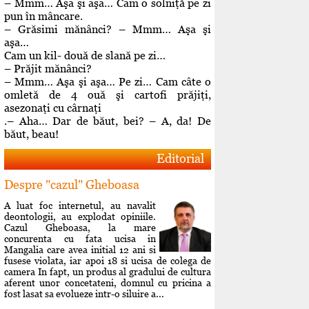
– Mmm… Aşa şi aşa… Cam o solniţă pe zi
pun în mâncare.
– Grăsimi mănânci? – Mmm… Aşa şi
aşa…
Cam un kil- două de slană pe zi…
– Prăjit mănânci?
– Mmm… Aşa şi aşa… Pe zi… Cam câte o
omletă de 4 ouă şi cartofi prăjiţi,
asezonaţi cu cârnaţi
.– Aha… Dar de băut, bei? – A, da! De
băut, beau!
Editorial
Despre "cazul" Gheboasa
A luat foc internetul, au navalit
deontologii, au explodat opiniile.
Cazul Gheboasa, la mare
concurenta cu fata ucisa in
Mangalia care avea initial 12 ani si
fusese violata, iar apoi 18 si ucisa de colega de
camera In fapt, un produs al gradului de cultura
aferent unor concetateni, domnul cu pricina a
fost lasat sa evolueze intr-o siluire a...