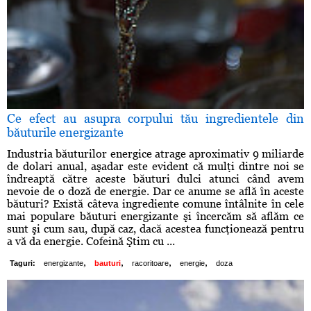
Ce efect au asupra corpului tău ingredientele din
băuturile energizante
Industria băuturilor energice atrage aproximativ 9 miliarde
de dolari anual, aşadar este evident că mulţi dintre noi se
îndreaptă către aceste băuturi dulci atunci când avem
nevoie de o doză de energie. Dar ce anume se află în aceste
băuturi? Există câteva ingrediente comune întâlnite în cele
mai populare băuturi energizante şi încercăm să aflăm ce
sunt şi cum sau, după caz, dacă acestea funcţionează pentru
a vă da energie. Cofeină Ştim cu ...
,
,
,
,
Taguri:
energizante
bauturi
racoritoare
energie
doza