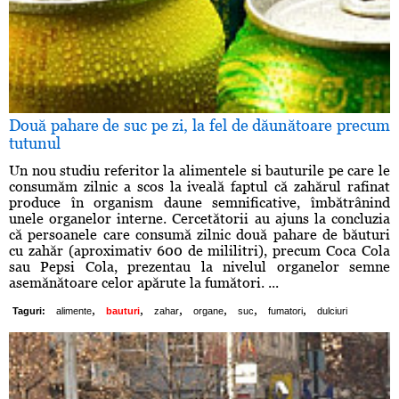
Două pahare de suc pe zi, la fel de dăunătoare precum
tutunul
Un nou studiu referitor la alimentele si bauturile pe care le
consumăm zilnic a scos la iveală faptul că zahărul rafinat
produce în organism daune semnificative, îmbătrânind
unele organelor interne. Cercetătorii au ajuns la concluzia
că persoanele care consumă zilnic două pahare de băuturi
cu zahăr (aproximativ 600 de mililitri), precum Coca Cola
sau Pepsi Cola, prezentau la nivelul organelor semne
asemănătoare celor apărute la fumători. ...
,
,
,
,
,
,
Taguri:
alimente
bauturi
zahar
organe
suc
fumatori
dulciuri