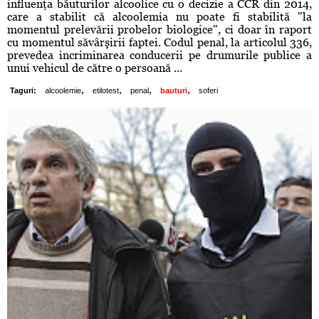
influenţa băuturilor alcoolice cu o decizie a CCR din 2014,
care a stabilit că alcoolemia nu poate fi stabilită "la
momentul prelevării probelor biologice", ci doar în raport
cu momentul săvârşirii faptei. Codul penal, la articolul 336,
prevedea incriminarea conducerii pe drumurile publice a
unui vehicul de către o persoană ...
,
,
,
,
Taguri:
alcoolemie
etilotest
penal
bauturi
soferi