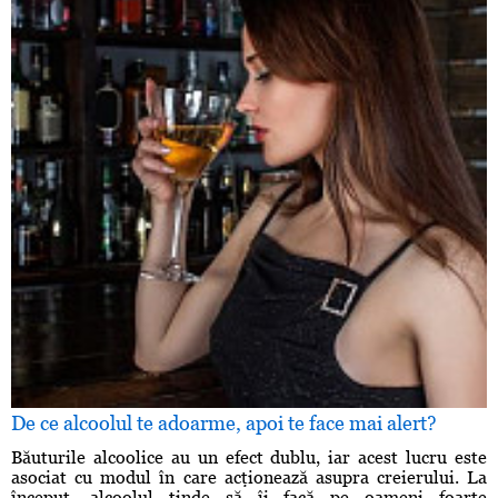
De ce alcoolul te adoarme, apoi te face mai alert?
Băuturile alcoolice au un efect dublu, iar acest lucru este
asociat cu modul în care acţionează asupra creierului. La
început, alcoolul tinde să îi facă pe oameni foarte