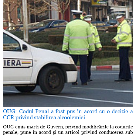
OUG: Codul Penal a fost pus în acord cu o decizie a
CCR privind stabilirea alcoolemiei
OUG emis marţi de Guvern, privind modificările la codurile
penale, pune în acord şi un articol privind conducerea sub