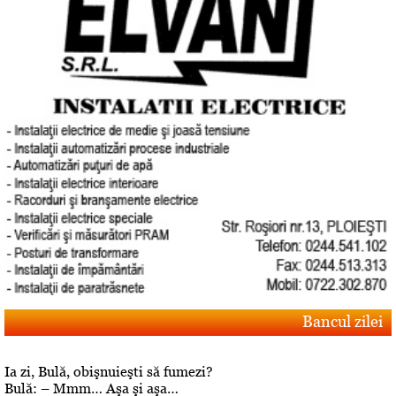
Bancul zilei
Ia zi, Bulă, obişnuieşti să fumezi?
Bulă: – Mmm… Aşa şi aşa…