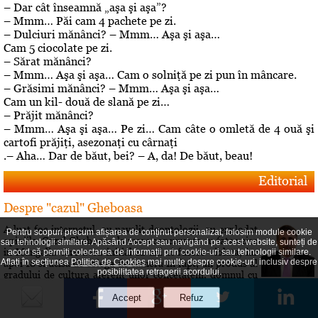
– Dar cât înseamnă „aşa şi aşa”?
– Mmm… Păi cam 4 pachete pe zi.
– Dulciuri mănânci? – Mmm… Aşa şi aşa…
Cam 5 ciocolate pe zi.
– Sărat mănânci?
– Mmm… Aşa şi aşa… Cam o solniţă pe zi pun în mâncare.
– Grăsimi mănânci? – Mmm… Aşa şi aşa…
Cam un kil- două de slană pe zi…
– Prăjit mănânci?
– Mmm… Aşa şi aşa… Pe zi… Cam câte o omletă de 4 ouă şi
cartofi prăjiţi, asezonaţi cu cârnaţi
.– Aha… Dar de băut, bei? – A, da! De băut, beau!
Editorial
Despre "cazul" Gheboasa
A luat foc internetul, au navalit deontologii, au explodat
Pentru scopuri precum afișarea de conținut personalizat, folosim module cookie
opiniile. Cazul Gheboasa, la mare concurenta cu fata ucisa
sau tehnologii similare. Apăsând Accept sau navigând pe acest website, sunteți de
in Mangalia care avea initial 12 ani si fusese violata, iar
acord să permiți colectarea de informații prin cookie-uri sau tehnologii similare.
Aflați în secțiunea
Politica de Cookies
mai multe despre cookie-uri, inclusiv despre
apoi 18 si ucisa de colega de camera In fapt, un produs al
posibilitatea retragerii acordului.
gradului de cultura aferent unor concetateni, domnul cu
pricina a fost lasat sa evolueze intr-o siluire a...
Roberta vs Volo! Game, set: Roberta! Partida încă se