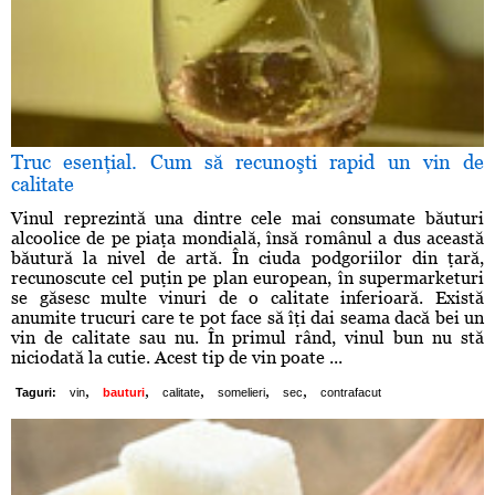
Truc esenţial. Cum să recunoşti rapid un vin de
calitate
Vinul reprezintă una dintre cele mai consumate băuturi
alcoolice de pe piaţa mondială, însă românul a dus această
băutură la nivel de artă. În ciuda podgoriilor din ţară,
recunoscute cel puţin pe plan european, în supermarketuri
se găsesc multe vinuri de o calitate inferioară. Există
anumite trucuri care te pot face să îţi dai seama dacă bei un
vin de calitate sau nu. În primul rând, vinul bun nu stă
niciodată la cutie. Acest tip de vin poate ...
,
,
,
,
,
Taguri:
vin
bauturi
calitate
somelieri
sec
contrafacut