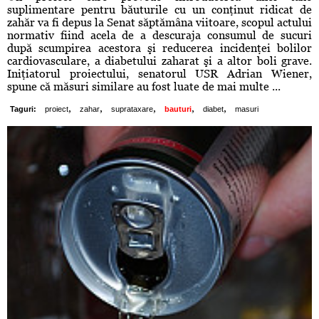
suplimentare pentru băuturile cu un conţinut ridicat de
zahăr va fi depus la Senat săptămâna viitoare, scopul actului
normativ fiind acela de a descuraja consumul de sucuri
după scumpirea acestora şi reducerea incidenţei bolilor
cardiovasculare, a diabetului zaharat şi a altor boli grave.
Iniţiatorul proiectului, senatorul USR Adrian Wiener,
spune că măsuri similare au fost luate de mai multe ...
,
,
,
,
,
Taguri:
proiect
zahar
suprataxare
bauturi
diabet
masuri