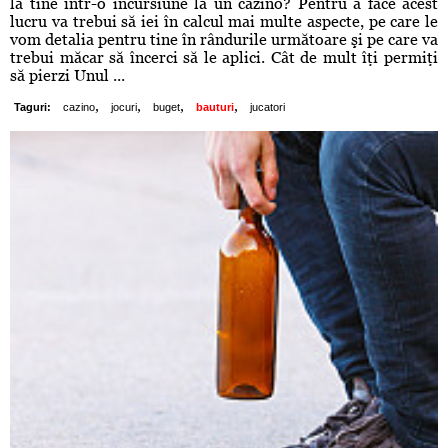
la tine într-o incursiune la un cazino? Pentru a face acest
lucru va trebui să iei în calcul mai multe aspecte, pe care le
vom detalia pentru tine în rândurile următoare şi pe care va
trebui măcar să încerci să le aplici. Cât de mult îţi permiţi
să pierzi Unul ...
,
,
,
,
Taguri:
cazino
jocuri
buget
bauturi
jucatori