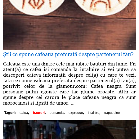
Ştii ce spune cafeaua preferată despre partenerul tău?
Cafeaua este una dintre cele mai iubite bauturi din lume. Fii
atent(a) ce cafea isi comanda la intalnire si vei putea sa
descoperi cateva informatii despre cel(a) cu care te vezi.
Iata ce spune cafeaua preferata despre partenerul(a) tau(a),
potrivit celor de la glamour.com: Cafea neagra Sunt
persoane putin egoiste care fac glume proaste. Altii ar
spune despre cei carora le place cafeaua neagra ca sunt
morocanosi si lipsiti de umor. ...
,
,
,
,
,
Taguri:
cafea
bauturi
comanda
expresso
intalnire
capuccino