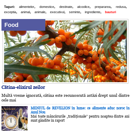
,
,
,
,
,
,
Taguri:
alimentelor
domestice
destinate
alcoolice
prepararea
redusa
,
,
,
,
,
,
exceptia
animal
animale
executivul
seminte
ingrediente
bauturi
Food
Cătina-elixirul zeilor
Multă vreme ignorată, cătina este recunoscută astăzi drept unul dintre
cele mai
MENIUL de REVELION în lume: ce alimente aduc noroc în
Anul Nou
Mai toate mâncărurile „tradiţionale” pentru noaptea dintre ani
sunt gândite în raport