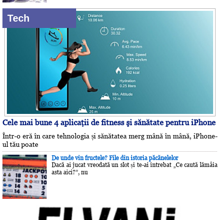
Tech
Cele mai bune 4 aplicaţii de fitness şi sănătate pentru iPhone
Într-o eră în care tehnologia și sănătatea merg mână în mână, iPhone-
ul tău poate
De unde vin fructele? File din istoria păcănelelor
Dacă ai jucat vreodată un slot și te-ai întrebat „Ce caută lămâia
asta aici?”, nu