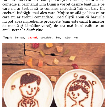
comedie şi barmanul Tim Dunn a vorbit despre băuturile pe
care nu ar trebui să le comanzi niciodată într-un bar. Un
cocktail îndrăgit, mai ales vara, Mojito se află pe lista celor
care nu ar trebui comandate. Specialiştii spun că barurile
nu pot avea ingrediente proaspete (cum este cazul frunzelor
de mentă şi lămâilor verzi), de cea mai bună calitate tot
anul. Berea la draft vine ...
,
,
,
,
,
Taguri:
barman
bauturi
cocteiuluri
bar
mojito
vin