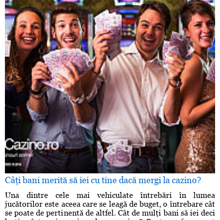
Câţi bani merită să iei cu tine dacă mergi la cazino?
Una dintre cele mai vehiculate întrebări în lumea
jucătorilor este aceea care se leagă de buget, o întrebare cât
se poate de pertinentă de altfel. Cât de mulţi bani să iei deci