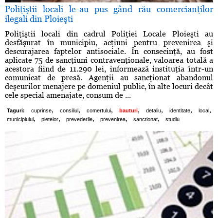
Poliţiştii locali le-au pus gând rău comercianţilor
ilegali din Ploieşti
Poliţiştii locali din cadrul Poliţiei Locale Ploieşti au
desfăşurat în municipiu, acţiuni pentru prevenirea şi
descurajarea faptelor antisociale. În consecinţă, au fost
aplicate 75 de sancţiuni contravenţionale, valoarea totală a
acestora fiind de 11.290 lei, informează instituţia într-un
comunicat de presă. Agenţii au sancţionat abandonul
deşeurilor menajere pe domeniul public, în alte locuri decât
cele special amenajate, consum de ...
,
,
,
,
,
,
,
Taguri:
cuprinse
consiliul
comertului
bauturi
detaliu
identitate
local
,
,
,
,
,
municipiului
pietelor
prevederile
prevenirea
sanctionat
studiu