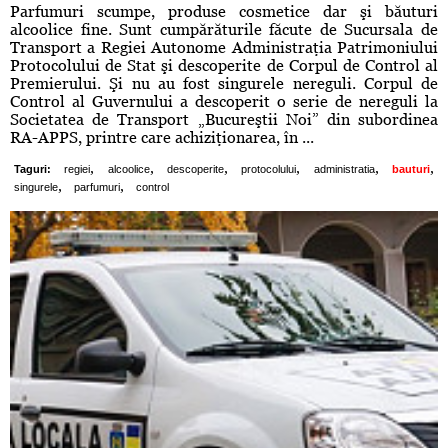
Parfumuri scumpe, produse cosmetice dar şi băuturi
alcoolice fine. Sunt cumpărăturile făcute de Sucursala de
Transport a Regiei Autonome Administraţia Patrimoniului
Protocolului de Stat şi descoperite de Corpul de Control al
Premierului. Şi nu au fost singurele nereguli. Corpul de
Control al Guvernului a descoperit o serie de nereguli la
Societatea de Transport „Bucureştii Noi” din subordinea
RA-APPS, printre care achiziţionarea, în ...
,
,
,
,
,
,
Taguri:
regiei
alcoolice
descoperite
protocolului
administratia
bauturi
,
,
singurele
parfumuri
control