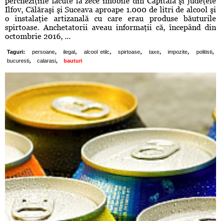
percheziţiile făcute la zece imobile din Capitală şi judeţele
Ilfov, Călăraşi şi Suceava aproape 1.000 de litri de alcool şi
o instalaţie artizanală cu care erau produse băuturile
spirtoase. Anchetatorii aveau informaţii că, începând din
octombrie 2016, ...
,
,
,
,
,
,
,
Taguri:
persoane
ilegal
alcool etilc
spirtoase
taxe
impozite
politisti
,
,
bucuresti
calarasi
bauturi