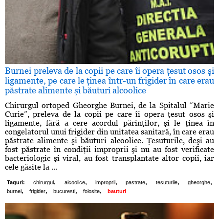
Burnei preleva de la copii pe care îi opera ţesut osos şi
ligamente, pe care le ţinea într-un frigider în care erau
păstrate alimente şi băuturi alcoolice
Chirurgul ortoped Gheorghe Burnei, de la Spitalul “Marie
Curie”, preleva de la copii pe care îi opera ţesut osos şi
ligamente, fără a cere acordul părinţilor, şi le ţinea în
congelatorul unui frigider din unitatea sanitară, în care erau
păstrate alimente şi băuturi alcoolice. Ţesuturile, deşi au
fost păstrate în condiţii improprii şi nu au fost verificate
bacteriologic şi viral, au fost transplantate altor copii, iar
cele găsite la ...
,
,
,
,
,
,
Taguri:
chirurgul
alcoolice
improprii
pastrate
tesuturile
gheorghe
,
,
,
,
burnei
frigider
bucuresti
folosite
bauturi