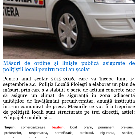
Măsuri de ordine şi linişte publică asigurate de
poliţiştii locali pentru noul an şcolar
Pentru anul şcolar 2015-2016, care va începe luni, 14
septembrie a.c., Poliţia Locală Ploieşti a elaborat un plan de
măsuri, prin care s-a stabilit o serie de acţiuni concrete care
să asigure un climat de siguranţă în zona adiacentă
unităţilor de învăţământ preuniversitar, anunţă instituţia
într-un comunicat de presă. Măsurile ce vor fi întreprinse
de poliţiştii locali sunt structurate pe trei direcţii, astfel:
Echipajele mobile şi ...
,
,
,
,
,
,
Taguri:
comercializeaza
bauturi
locali
orare
permanent
preluarii
,
,
,
,
,
,
profesorilor
respectarea
semnificatia
traficului
siguranta
scolilor
,
,