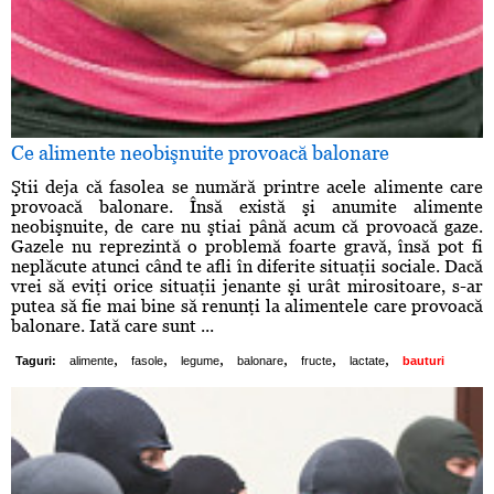
Ce alimente neobişnuite provoacă balonare
Ştii deja că fasolea se numără printre acele alimente care
provoacă balonare. Însă există şi anumite alimente
neobişnuite, de care nu ştiai până acum că provoacă gaze.
Gazele nu reprezintă o problemă foarte gravă, însă pot fi
neplăcute atunci când te afli în diferite situaţii sociale. Dacă
vrei să eviţi orice situaţii jenante şi urât mirositoare, s-ar
putea să fie mai bine să renunţi la alimentele care provoacă
balonare. Iată care sunt ...
,
,
,
,
,
,
Taguri:
alimente
fasole
legume
balonare
fructe
lactate
bauturi