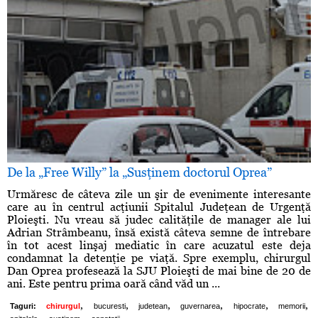
De la „Free Willy” la „Susţinem doctorul Oprea”
Urmăresc de câteva zile un şir de evenimente interesante
care au în centrul acţiunii Spitalul Judeţean de Urgenţă
Ploieşti. Nu vreau să judec calităţile de manager ale lui
Adrian Strâmbeanu, însă există câteva semne de întrebare
în tot acest linşaj mediatic în care acuzatul este deja
condamnat la detenţie pe viaţă. Spre exemplu, chirurgul
Dan Oprea profesează la SJU Ploieşti de mai bine de 20 de
ani. Este pentru prima oară când văd un ...
,
,
,
,
,
,
Taguri:
chirurgul
bucuresti
judetean
guvernarea
hipocrate
memorii
,
,