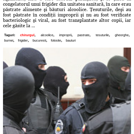
congelatorul unui frigider din unitatea sanitară, în care erau
păstrate alimente şi băuturi alcoolice. Ţesuturile, deşi au
fost păstrate în condiţii improprii şi nu au fost verificate
bacteriologic şi viral, au fost transplantate altor copii, iar
cele găsite la ...
,
,
,
,
,
,
Taguri:
chirurgul
alcoolice
improprii
pastrate
tesuturile
gheorghe
,
,
,
,
burnei
frigider
bucuresti
folosite
bauturi