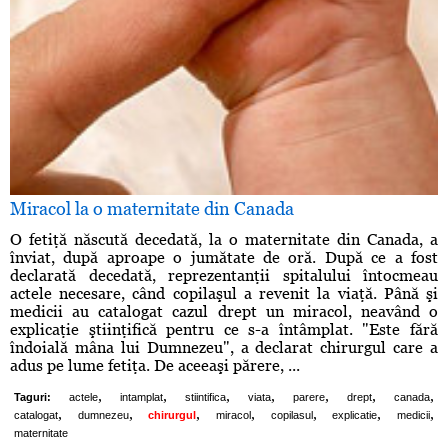
Miracol la o maternitate din Canada
O fetiţă născută decedată, la o maternitate din Canada, a
înviat, după aproape o jumătate de oră. După ce a fost
declarată decedată, reprezentanţii spitalului întocmeau
actele necesare, când copilaşul a revenit la viaţă. Până şi
medicii au catalogat cazul drept un miracol, neavând o
explicaţie ştiinţifică pentru ce s-a întâmplat. "Este fără
îndoială mâna lui Dumnezeu", a declarat chirurgul care a
adus pe lume fetiţa. De aceeaşi părere, ...
,
,
,
,
,
,
,
Taguri:
actele
intamplat
stiintifica
viata
parere
drept
canada
,
,
,
,
,
,
,
catalogat
dumnezeu
chirurgul
miracol
copilasul
explicatie
medicii
maternitate