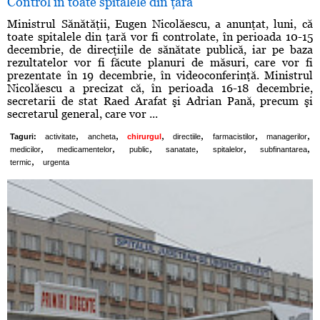
Control în toate spitalele din ţară
Ministrul Sănătăţii, Eugen Nicolăescu, a anunţat, luni, că
toate spitalele din ţară vor fi controlate, în perioada 10-15
decembrie, de direcţiile de sănătate publică, iar pe baza
rezultatelor vor fi făcute planuri de măsuri, care vor fi
prezentate în 19 decembrie, în videoconferinţă. Ministrul
Nicolăescu a precizat că, în perioada 16-18 decembrie,
secretarii de stat Raed Arafat şi Adrian Pană, precum şi
secretarul general, care vor ...
,
,
,
,
,
,
Taguri:
activitate
ancheta
chirurgul
directiile
farmacistilor
managerilor
,
,
,
,
,
,
medicilor
medicamentelor
public
sanatate
spitalelor
subfinantarea
,
termic
urgenta