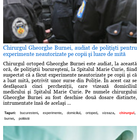
Chirurgul Gheorghe Burnei, audiat de poliţişti pentru
experimente neautorizate pe copii şi luare de mită
Chirurgul ortoped Gheorghe Burnei este audiat, la această
oră, de poliţiştii bucureşteni, la Spitalul Marie Curie, fiind
suspectat că a făcut experimente neautorizate pe copii şi că
a luat mită, potrivit unor surse din Poliţie. În acest caz se
desfăşoară cinci percheziţii, care vizează domiciliul
medicului şi Spitalul Marie Curie. Pe numele chirurgului
Gheorghe Burnei au fost deschise două dosare distincte,
intrumentate însă de acelaşi ...
,
,
,
,
,
,
Taguri:
bucuresteni
experimente
domiciliul
ortoped
vizeaza
chirurgul
,
burnei
politistii