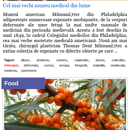
Cel mai vechi muzeu medical din lume
Muzeul american M&uuml;tter din Philadelphia
adăposteşte numeroase exponate neobişnuite, de la corpuri
deformate ale unor fetuşi la mai multe manuale de
medicină din perioada medievală. Acesta a fost deschis în
anul 1849, în cadrul Colegiului medicilor din Philadelphia,
cea mai veche societate medicală americană. Nouă ani mai
târziu, chirurgul plastician Thomas Dent M&uuml;tter a
extins colecţia de exponate cu diferite obiecte pe care ...
,
,
,
,
,
,
Taguri:
album
artefacte
camere
calatoriilor
bizare
colectiilor
,
,
,
,
,
,
,
chirurgul
deformate
curiosi
europa
fotografii
maladiile
medievala
,
medicina
specimene
Food