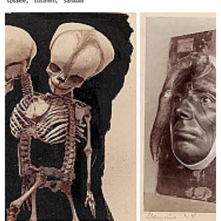
spitalele
sustinem
sanatatii