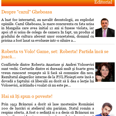
Editorial
Despre "cazul" Gheboasa
A luat foc internetul, au navalit deontologii, au explodat
opiniile. Cazul Gheboasa, la mare concurenta cu fata ucisa
in Mangalia care avea initial 12 ani si fusese violata, iar
apoi 18 si ucisa de colega de camera In fapt, un produs al
gradului de cultura aferent unor concetateni, domnul cu
pricina a fost lasat sa evolueze intr-o siluire a...
Roberta vs Volo! Game, set: Roberta! Partida încă se
joacă...
Conflictele dintre Roberta Anastase şi Andrei Volosevici
sunt vechi. Certurile dintre ei durează mult şi foarte greu
vreun cunoscut reuşeşte să îi facă să comunice din nou.
Rezultatul alegerilor interne de la PNL Ploieşti este încă o
dovadă a faptului că liberalii au dorit să îi dea o lecţie lui
Volosevici, arâtându-i voalat că nu este pe...
Hai să îţi spun o poveste!
Prin 1951 Brâncusi a dorit să lase mostenire României
200 de lucrări si atelierul său parizian. Statul român a
respins oferta. A fost o sedinţă si s-a decis că Brâncusi nu