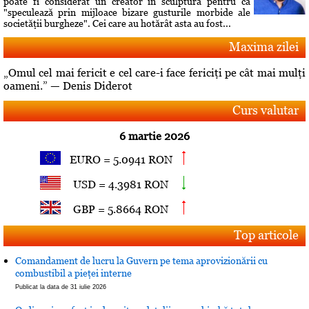
poate fi considerat un creator în sculptură pentru că
"speculează prin mijloace bizare gusturile morbide ale
societăţii burgheze". Cei care au hotărât asta au fost...
Maxima zilei
„Omul cel mai fericit e cel care-i face fericiţi pe cât mai mulţi
oameni.” — Denis Diderot
Curs valutar
6 martie 2026
EURO = 5.0941 RON
USD = 4.3981 RON
GBP = 5.8664 RON
Top articole
Comandament de lucru la Guvern pe tema aprovizionării cu
combustibil a pieţei interne
Publicat la data de 31 iulie 2026