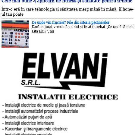
Cele mai bune 4 aplicaţii de fitness şi sănătate pentru iPhone
Într-o eră în care tehnologia și sănătatea merg mână în mână, iPhone-
ul tău poate
De unde vin fructele? File din istoria păcănelelor
Dacă ai jucat vreodată un slot și te-ai întrebat „Ce caută lămâia
asta aici?”, nu