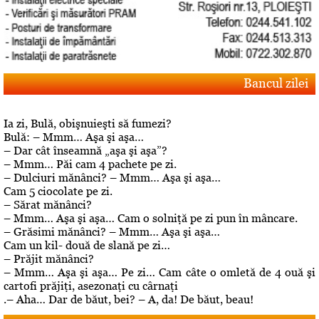
Bancul zilei
Ia zi, Bulă, obişnuieşti să fumezi?
Bulă: – Mmm… Aşa şi aşa…
– Dar cât înseamnă „aşa şi aşa”?
– Mmm… Păi cam 4 pachete pe zi.
– Dulciuri mănânci? – Mmm… Aşa şi aşa…
Cam 5 ciocolate pe zi.
– Sărat mănânci?
– Mmm… Aşa şi aşa… Cam o solniţă pe zi pun în mâncare.
– Grăsimi mănânci? – Mmm… Aşa şi aşa…
Cam un kil- două de slană pe zi…
– Prăjit mănânci?
– Mmm… Aşa şi aşa… Pe zi… Cam câte o omletă de 4 ouă şi
cartofi prăjiţi, asezonaţi cu cârnaţi
.– Aha… Dar de băut, bei? – A, da! De băut, beau!