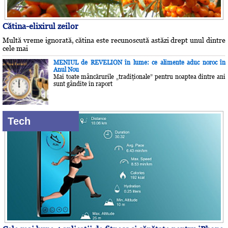
Cătina-elixirul zeilor
Multă vreme ignorată, cătina este recunoscută astăzi drept unul dintre
cele mai
MENIUL de REVELION în lume: ce alimente aduc noroc în
Anul Nou
Mai toate mâncărurile „tradiţionale” pentru noaptea dintre ani
sunt gândite în raport
Tech