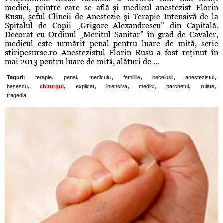
medici, printre care se află şi medicul anestezist Florin
Rusu, şeful Clincii de Anestezie şi Terapie Intensivă de la
Spitalul de Copii „Grigore Alexandrescu” din Capitală.
Decorat cu Ordinul „Meritul Sanitar” în grad de Cavaler,
medicul este urmărit penal pentru luare de mită, scrie
stiripesurse.ro Anestezistul Florin Rusu a fost reţinut în
mai 2013 pentru luare de mită, alături de ...
,
,
,
,
,
,
Taguri:
terapie
penal
medicului
familiile
bebelusii
anestezistul
,
,
,
,
,
,
,
basescu
chirurgul
explicat
intensiva
medici
parchetul
rulate
tragedia