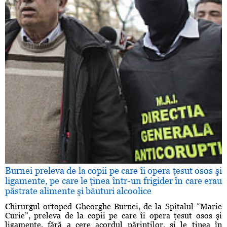
Burnei preleva de la copii pe care îi opera ţesut osos şi
ligamente, pe care le ţinea într-un frigider în care erau
păstrate alimente şi băuturi alcoolice
Chirurgul ortoped Gheorghe Burnei, de la Spitalul “Marie
Curie”, preleva de la copii pe care îi opera ţesut osos şi
ligamente, fără a cere acordul părinţilor, şi le ţinea în