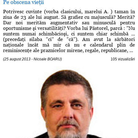
Pe obscena vieţii
Potrivesc cuvinte (vorba clasicului, marelui A. ) taman în
ziua de 23 ale lui august. Să grafiez cu majusculă? Merită?
Dar noi merităm augmentativ sau minusculă pentru
oportunisme şi versatilităţi? Vorba lui Păstorel, parcă : ”Nu
suntem numai schimbăcioşi, ci suntem chiar schimbă ...
(precedaţi silaba ”ci” de ”că”). Am avut la sărbători
naţionale încât mă mir că nu e calendarul plin de
reminiscenţe ale praznicelor mirene, regale, republicane, ...
(25 august 2013 - Nicoale BOARU)
105 vizualizări