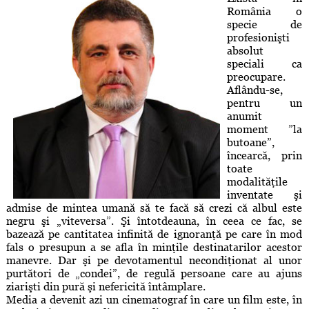
România o
specie de
profesionişti
absolut
speciali ca
preocupare.
Aflându-se,
pentru un
anumit
moment ”la
butoane”,
încearcă, prin
toate
modalităţile
inventate şi
admise de mintea umană să te facă să crezi că albul este
negru şi „viteversa”. Şi întotdeauna, în ceea ce fac, se
bazează pe cantitatea infinită de ignoranţă pe care în mod
fals o presupun a se afla în minţile destinatarilor acestor
manevre. Dar şi pe devotamentul necondiţionat al unor
purtători de „condei”, de regulă persoane care au ajuns
ziarişti din pură şi nefericită întâmplare.
Media a devenit azi un cinematograf în care un film este, în