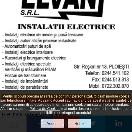
Pentru scopuri precum afișarea de conținut personalizat, folosim module cookie
Bancul zilei
sau tehnologii similare. Apăsând Accept sau navigând pe acest website, sunteți de
acord să permiți colectarea de informații prin cookie-uri sau tehnologii similare.
Aflați în secțiunea
Politica de Cookies
mai multe despre cookie-uri, inclusiv despre
posibilitatea retragerii acordului.
Ia zi, Bulă, obişnuieşti să fumezi?
Bulă: – Mmm… Aşa şi aşa…
– Dar cât înseamnă „aşa şi aşa”?
– Mmm… Păi cam 4 pachete pe zi.