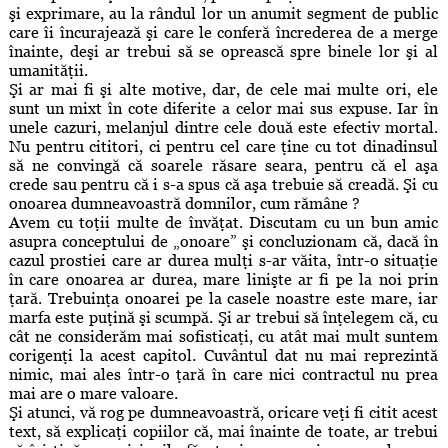
şi exprimare, au la rândul lor un anumit segment de public
care îi încurajează şi care le conferă încrederea de a merge
înainte, deşi ar trebui să se oprească spre binele lor şi al
umanităţii.
Şi ar mai fi şi alte motive, dar, de cele mai multe ori, ele
sunt un mixt în cote diferite a celor mai sus expuse. Iar în
unele cazuri, melanjul dintre cele două este efectiv mortal.
Nu pentru cititori, ci pentru cel care ţine cu tot dinadinsul
să ne convingă că soarele răsare seara, pentru că el aşa
crede sau pentru că i s-a spus că aşa trebuie să creadă. Şi cu
onoarea dumneavoastră domnilor, cum rămâne ?
Avem cu toţii multe de învăţat. Discutam cu un bun amic
asupra conceptului de „onoare” şi concluzionam că, dacă în
cazul prostiei care ar durea mulţi s-ar văita, într-o situaţie
în care onoarea ar durea, mare linişte ar fi pe la noi prin
ţară. Trebuinţa onoarei pe la casele noastre este mare, iar
marfa este puţină şi scumpă. Şi ar trebui să înţelegem că, cu
cât ne considerăm mai sofisticaţi, cu atât mai mult suntem
corigenţi la acest capitol. Cuvântul dat nu mai reprezintă
nimic, mai ales într-o ţară în care nici contractul nu prea
mai are o mare valoare.
Şi atunci, vă rog pe dumneavoastră, oricare veţi fi citit acest
text, să explicaţi copiilor că, mai înainte de toate, ar trebui