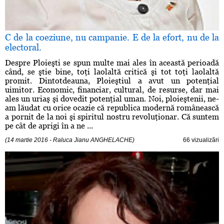
C de la coeziune, nu campanie. E de la efort, nu de la
electoral.
Despre Ploieşti se spun multe mai ales în această perioadă
când, se ştie bine, toţi laolaltă critică şi tot toţi laolaltă
promit. Dintotdeauna, Ploieştiul a avut un potenţial
uimitor. Economic, financiar, cultural, de resurse, dar mai
ales un uriaş şi dovedit potenţial uman. Noi, ploieştenii, ne-
am lăudat cu orice ocazie că republica modernă românească
a pornit de la noi şi spiritul nostru revoluţionar. Că suntem
pe cât de aprigi în a ne ...
(14 martie 2016 - Raluca Jianu ANGHELACHE)
66 vizualizări