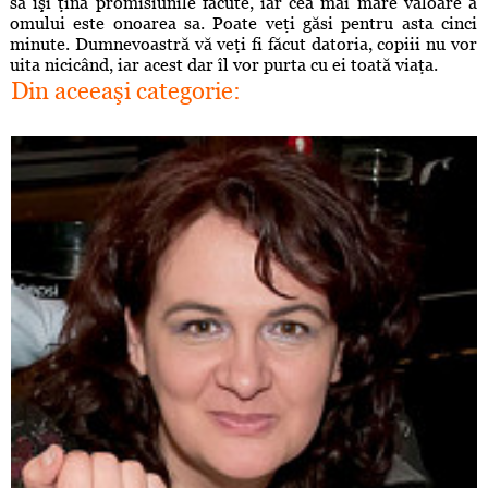
să îşi ţină promisiunile făcute, iar cea mai mare valoare a
omului este onoarea sa. Poate veţi găsi pentru asta cinci
minute. Dumnevoastră vă veţi fi făcut datoria, copiii nu vor
uita nicicând, iar acest dar îl vor purta cu ei toată viaţa.
Din aceeaşi categorie: