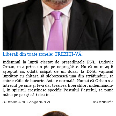
Liberali din toate zonele: TREZIŢI-VĂ!
Indemnul la luptă ejectat de preşedintele PNL, Ludovic
Orban, m-a prins un pic pe nepregătite. Nu că nu m-aş fi
aşteptat ca, odată scăpat de un dosar la DNA, vajnicul
luptător cu chitara să slobozească una din străfunduri, să
chiuie văile de bucurie. Asta e normală. Numai că Orban s-a
întrecut pe sine şi le-a dat trezirea liberalilor, indemnându-
i, în spiritul creştinesc specific Postului Paştelui, să pună
mâna pe par şi să-i dea în ...
(12 martie 2018 - George BOTEZ)
854 vizualizări