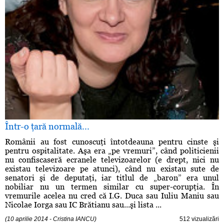
Într-o ţară normală...
Românii au fost cunoscuţi întotdeauna pentru cinste şi
pentru ospitalitate. Aşa era „pe vremuri”, când politicienii
nu confiscaseră ecranele televizoarelor (e drept, nici nu
existau televizoare pe atunci), când nu existau sute de
senatori şi de deputaţi, iar titlul de „baron” era unul
nobiliar nu un termen similar cu super-corupţia. În
vremurile acelea nu cred că I.G. Duca sau Iuliu Maniu sau
Nicolae Iorga sau IC Brătianu sau...şi lista ...
(10 aprilie 2014 - Cristina IANCU)
512 vizualizări