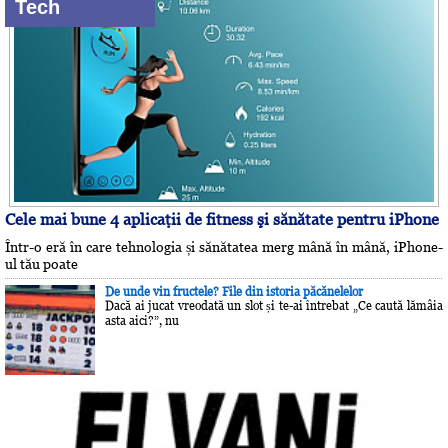
Tech
Cele mai bune 4 aplicaţii de fitness şi sănătate pentru iPhone
Într-o eră în care tehnologia și sănătatea merg mână în mână, iPhone-
ul tău poate
De unde vin fructele? File din istoria păcănelelor
Dacă ai jucat vreodată un slot și te-ai întrebat „Ce caută lămâia
asta aici?”, nu