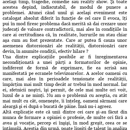
acelaşi timp, tragedie, comedie sau reality show. Şi toate
acestea depind, indiscutabil, de modul de punere a
problemei. Atunci când unul şi acelaşi eveniment este
catalogat absolut diferit în funcţie de cel care îl evoca, îţi
pui în mod firesc problema dacă merită să dai crezare unor
judecaţi de valoare contradictorii, mai ales în condiţiile în
care ai certitudinea că, în realitate, lucrurile nu stau chiar
aşa cum au fost prezentate. Care ar putea fi cauza unor
asemenea distorsionări ale realităţii, distorsionări care
devin, în anumite condiţii, efectiv hilare ?
Una dintre explicaţiile posibile ar fi înregimentarea
necondiţionată a unei părţi a formatorilor de opinie,
indiferent de formă de exprimare, fie ea scrisă sau
manifestată pe ecranele televizoarelor. A acelor oameni cu
care, mai ales în perioadele tensionate ale realităţii,
împărţim mai mult timp decât ar trebui în mod normal. Iar
ei, sfetnicii noştri, îşi permit, de cele mai multe ori voit,
luxul de a ne minţi. Nu am o problemă cu aceştia, cu atât
mai mult cu cât, omeneşte, îi înţeleg, oameni sărmani care
aleargă şi ei după o bucată de pâine. Însă nu-i agreez.
Altă explicaţie este că unii dintre cei care şi-au făcut din
munca de formare a opiniei o profesie, de multe ori fără a
avea şi vocaţie, percep ei înşişi, în mod greşit, ceea ce se
întâmplă. Aceştia din urmă, poate lipsiţi de talent în analiza