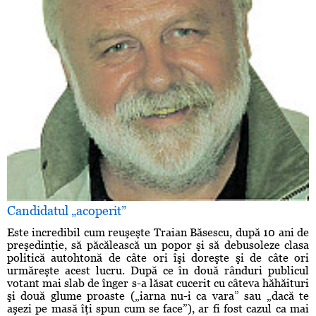
Candidatul „acoperit”
Este incredibil cum reuşeşte Traian Băsescu, după 10 ani de
preşedinţie, să păcălească un popor şi să debusoleze clasa
politică autohtonă de câte ori îşi doreşte şi de câte ori
urmăreşte acest lucru. După ce în două rânduri publicul
votant mai slab de înger s-a lăsat cucerit cu câteva hăhăituri
şi două glume proaste („iarna nu-i ca vara” sau „dacă te
aşezi pe masă îţi spun cum se face”), ar fi fost cazul ca mai