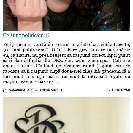
Ce sunt politicienii?
Fetiţa mea în vârstă de trei ani m-a întrebat, zilele trecute,
„ce sunt politicienii”...O întrebare grea la care nici măcar
eu, ca ziarist, nu prea reuşesc să răspund corect. Aş fi putut
să îi dau definiţia din DEX, dar....cum v-am spus, Cati are
doar trei ani...Căutând un răspuns rapid (copilul nu are
răbdare să îi răspund după două-trei zile) mă gândeam că a
fost mult mai uşor să îi răspund la întrebări legate de
maşini, avioane, parcuri ...
(11 noiembrie 2013 - Cristina IANCU)
398 vizualizări