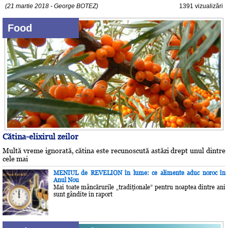
(21 martie 2018 - George BOTEZ)
1391 vizualizări
Food
Cătina-elixirul zeilor
Multă vreme ignorată, cătina este recunoscută astăzi drept unul dintre
cele mai
MENIUL de REVELION în lume: ce alimente aduc noroc în
Anul Nou
Mai toate mâncărurile „tradiţionale” pentru noaptea dintre ani
sunt gândite în raport